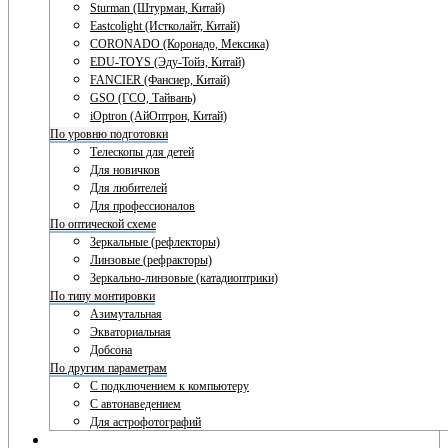
Sturman (Штурман, Китай)
Eastcolight (Истколайт, Китай)
CORONADO (Коронадо, Мексика)
EDU-TOYS (Эду-Тойз, Китай)
FANCIER (Фансиер, Китай)
GSO (ГСО, Тайвань)
iOptron (АйОптрон, Китай)
По уровню подготовки
Телескопы для детей
Для новичков
Для любителей
Для профессионалов
По оптической схеме
Зеркальные (рефлекторы)
Линзовые (рефракторы)
Зеркально-линзовые (катадиоптрики)
По типу монтировки
Азимутальная
Экваториальная
Добсона
По другим параметрам
С подключением к компьютеру
С автонаведением
Для астрофотографий