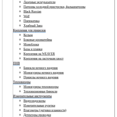
Лазерные целеуказатели
Патроны холодной пристрелки, фальшпатроны
Black Russian
Wolf
Пневматика
Храбрый Заяц
Крепления для прицелов
Кольца
Боковые кронштейны
Моноблоки
Базы и планки
Крепления на WEAVER
Крепления на ласточкин хвост
ПНВ
Бинокли ночного видения
Монокуляры ночного видения
Прицелы ночного видения
Тепловизоры
Монокуляры тепловизоры
Тепловизионные бинокли
Измерительные инструменты
Видеоэндоскопы
Измерительные рулетки
Влагомеры (датчики влажности)
Детекторы проводки