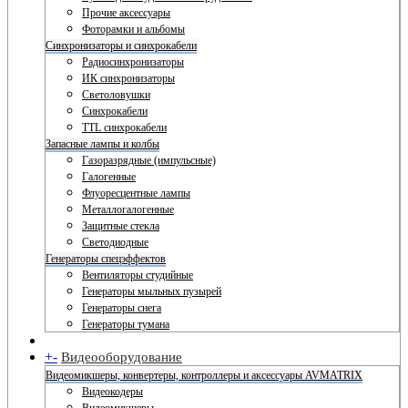
Прочие аксессуары
Фоторамки и альбомы
Синхронизаторы и синхрокабели
Радиосинхронизаторы
ИК синхронизаторы
Светоловушки
Синхрокабели
TTL синхрокабели
Запасные лампы и колбы
Газоразрядные (импульсные)
Галогенные
Флуоресцентные лампы
Металлогалогенные
Защитные стекла
Светодиодные
Генераторы спецэффектов
Вентиляторы студийные
Генераторы мыльных пузырей
Генераторы снега
Генераторы тумана
+
-
Видеооборудование
Видеомикшеры, конвертеры, контроллеры и аксессуары AVMATRIX
Видеокодеры