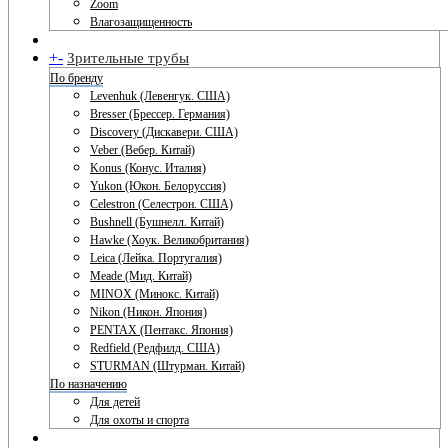
Zoom
Влагозащищенность
+
-
Зрительные трубы
По бренду
Levenhuk (Левенгук. США)
Bresser (Брессер. Германия)
Discovery (Дискавери. США)
Veber (Вебер. Китай)
Konus (Конус. Италия)
Yukon (Юкон. Белоруссия)
Celestron (Селестрон. США)
Bushnell (Бушнелл. Китай)
Hawke (Хоук. Великобритания)
Leica (Лейка. Португалия)
Meade (Мид. Китай)
MINOX (Минокс. Китай)
Nikon (Никон. Япония)
PENTAX (Пентакс. Япония)
Redfield (Редфилд. США)
STURMAN (Штурман. Китай)
По назначению
Для детей
Для охоты и спорта