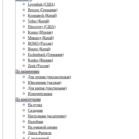
Levenhuk (США)
Bresser (Германия)
Kromatech (Китай)
Veber (Китай)
Discovery (США)
Konus (Италия)
Микмед (Китай)
ВОМЗ (Россия)
Bigger (Китай)
Eschenbach (Германия)
Kenko (Япония)
Zenit (Россия)
По назначению
Для чтения (просмотровая)
Ювелирная (часовая)
Для шитья (текстильная)
Измерительные
По конструкции
На ручке
Складная
Настольная (на штативе)
Налобная
На очковой оправе
Линза Френеля
С подсветкой