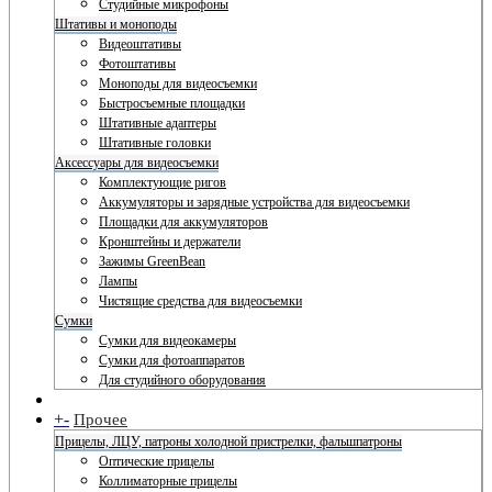
Студийные микрофоны
Штативы и моноподы
Видеоштативы
Фотоштативы
Моноподы для видеосъемки
Быстросъемные площадки
Штативные адаптеры
Штативные головки
Аксессуары для видеосъемки
Комплектующие ригов
Аккумуляторы и зарядные устройства для видеосъемки
Площадки для аккумуляторов
Кронштейны и держатели
Зажимы GreenBean
Лампы
Чистящие средства для видеосъемки
Сумки
Сумки для видеокамеры
Сумки для фотоаппаратов
Для студийного оборудования
+
-
Прочее
Прицелы, ЛЦУ, патроны холодной пристрелки, фальшпатроны
Оптические прицелы
Коллиматорные прицелы