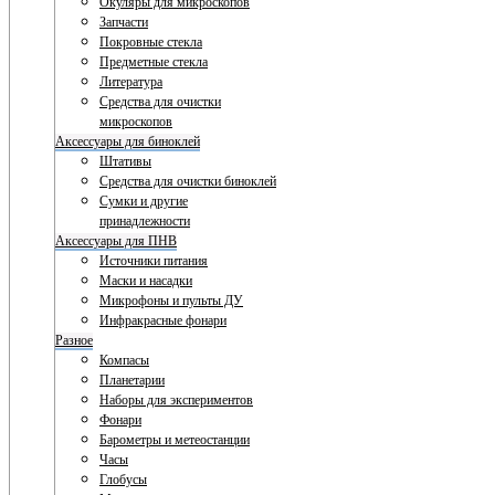
Окуляры для микроскопов
Запчасти
Покровные стекла
Предметные стекла
Литература
Средства для очистки
микроскопов
Аксессуары для биноклей
Штативы
Средства для очистки биноклей
Сумки и другие
принадлежности
Аксессуары для ПНВ
Источники питания
Маски и насадки
Микрофоны и пульты ДУ
Инфракрасные фонари
Разное
Компасы
Планетарии
Наборы для экспериментов
Фонари
Барометры и метеостанции
Часы
Глобусы