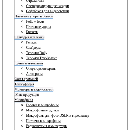
Отражатели
Светоформирующие насадки
Софтбоксы для видеосъемки
Плечевые упоры и обвесы
Follow focus
Плечевые упоры
Брекеты
Слайдеры и тележки
Рельсы
Слайдеры
Тележки Dolly
Тележки TrackMaster
Краны и автогрипы
Операторские краны
Автогрипы
Фоны хромакей
Телесуфлеры
Мониторы и видоискатели
iMate продукция
Микрофоны
Головные микрофоны
Микрофонные удочки
Микрофоны для фото DSLR и видеокамер
Петличные микрофоны
Радиосистемы и конвертеры