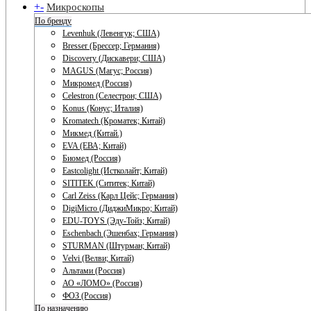
+
-
Микроскопы
По бренду
Levenhuk (Левенгук; США)
Bresser (Брессер; Германия)
Discovery (Дискавери; США)
MAGUS (Магус; Россия)
Микромед (Россия)
Celestron (Селестрон; США)
Konus (Конус; Италия)
Kromatech (Кроматек; Китай)
Микмед (Китай.)
EVA (ЕВА; Китай)
Биомед (Россия)
Eastcolight (Истколайт; Китай)
SITITEK (Сититек; Китай)
Carl Zeiss (Карл Цейс; Германия)
DigiMicro (ДиджиМикро; Китай)
EDU-TOYS (Эду-Тойз; Китай)
Eschenbach (Эшенбах; Германия)
STURMAN (Штурман; Китай)
Velvi (Велви; Китай)
Альтами (Россия)
АО «ЛОМО» (Россия)
ФОЗ (Россия)
По назначению