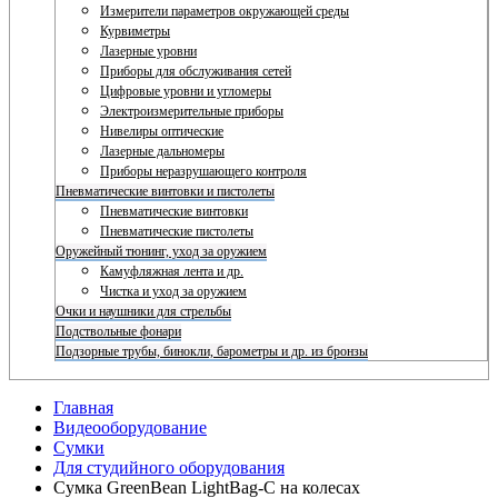
Измерители параметров окружающей среды
Курвиметры
Лазерные уровни
Приборы для обслуживания сетей
Цифровые уровни и угломеры
Электроизмерительные приборы
Нивелиры оптические
Лазерные дальномеры
Приборы неразрушающего контроля
Пневматические винтовки и пистолеты
Пневматические винтовки
Пневматические пистолеты
Оружейный тюнинг, уход за оружием
Камуфляжная лента и др.
Чистка и уход за оружием
Очки и наушники для стрельбы
Подствольные фонари
Подзорные трубы, бинокли, барометры и др. из бронзы
Главная
Видеооборудование
Сумки
Для студийного оборудования
Сумка GreenBean LightBag-C на колесах