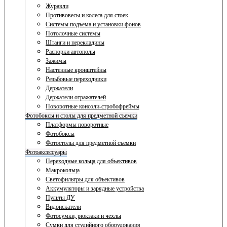
Журавли
Противовесы и колеса для стоек
Системы подъема и установки фонов
Потолочные системы
Штанги и перекладины
Распорки автополы
Зажимы
Настенные кронштейны
Резьбовые переходники
Держатели
Держатели отражателей
Поворотные консоли-стробофреймы
Фотобоксы и столы для предметной съемки
Платформы поворотные
Фотобоксы
Фотостолы для предметной съемки
Фотоаксессуары
Переходные кольца для объективов
Макрокольца
Светофильтры для объективов
Аккумуляторы и зарядные устройства
Пульты ДУ
Видоискатели
Фотосумки, рюкзаки и чехлы
Сумки для студийного оборудования