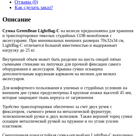
Отзывы (0)
Как сделать заказ?
Описание
Сумка GreenBean LightBag-C
на колесах предназначена для хранения
и транспортировки тяжелых студийных COB-моноблоков с
аксессуарами. При минимальных внешних размерах 70х32х34 см,
LightBag-С отличается большой вместимостью и выдерживает
нагрузку до 25 кг.
Внутренний объем может быть разделен на шесть секций пятью
съемными стенками на липучках для прочной фиксации самого
оборудования и аксессуаров. Крышка сумки оснащена
дополнительным наружным карманом на молнии для мелких
аксессуаров.
Для комфортного пользования в уличных и студийных условиях на
внешнем дне сумки предусмотрены 4 крупные ножки высотой 45 мм,
которые защищают ткань корпуса от загрязнения.
Удобство транспортировки обеспечено за счет двух ручек с
фиксатором, съемного ремня на металлической фурнитуре,
телескопической ручки и двух колесиков. Также верхний торец сумки
оснащен металлической ручкой на пружине и по углам усилен
пластиком.
Сверхпрочная износостойкая сумка-органайзер LightBag-C выполнена