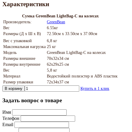
Характеристики
Сумка GreenBean LightBag-C на колесах
Производитель:
GreenBean
Вес
6.55кг
Размеры (Д х Ш х В)
72.50см x 33.50см x 37.00см
Вес с упаковкой
6,8 кг
Максимальная нагрузка
25 кг
Модель
GreenBean LightBag-C на колесах
Размеры внешние
70х32х34 см
Размеры внутренние
62x29x25 см
Вес
5,8 кг
Материал
Водостойкий полиэстер и ABS пластик
Размер упаковки
72х34х37 см
В корзину
Купить в 1 клик
Задать вопрос о товаре
Имя
Телефон
Email