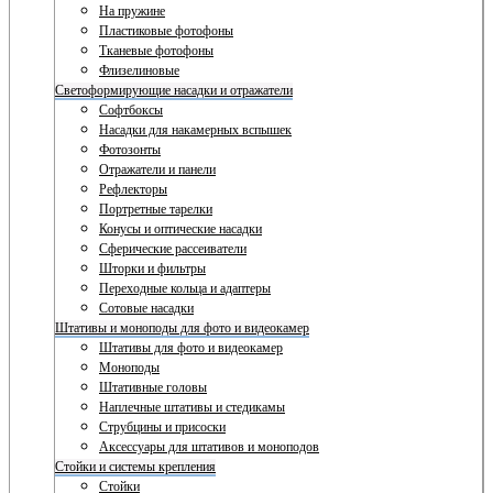
На пружине
Пластиковые фотофоны
Тканевые фотофоны
Флизелиновые
Светоформирующие насадки и отражатели
Софтбоксы
Насадки для накамерных вспышек
Фотозонты
Отражатели и панели
Рефлекторы
Портретные тарелки
Конусы и оптические насадки
Сферические рассеиватели
Шторки и фильтры
Переходные кольца и адаптеры
Сотовые насадки
Штативы и моноподы для фото и видеокамер
Штативы для фото и видеокамер
Моноподы
Штативные головы
Наплечные штативы и стедикамы
Струбцины и присоски
Аксессуары для штативов и моноподов
Стойки и системы крепления
Стойки