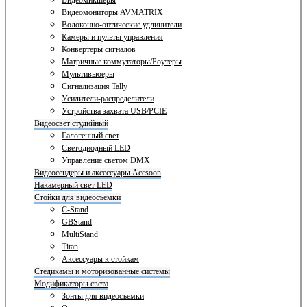
Видеомикшеры
Видеомониторы AVMATRIX
Волоконно-оптические удлинители
Камеры и пульты управления
Конвертеры сигналов
Матричные коммутаторы/Роутеры
Мультивьюеры
Сигнализация Tally
Усилители-распределители
Устройства захвата USB/PCIE
Видеосвет студийный
Галогенный свет
Светодиодный LED
Управление светом DMX
Видеосендеры и аксессуары Accsoon
Накамерный свет LED
Стойки для видеосъемки
C-Stand
GBStand
MultiStand
Titan
Аксессуары к стойкам
Стедикамы и моторизованные системы
Модификаторы света
Зонты для видеосъемки