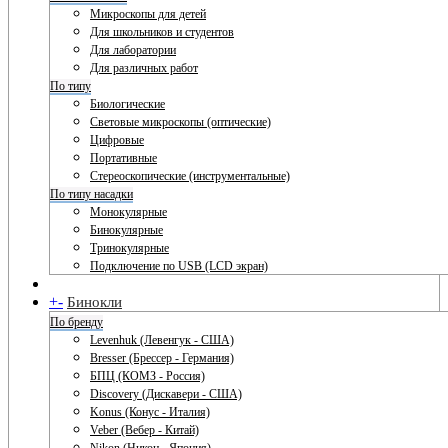
Микроскопы для детей
Для школьников и студентов
Для лаборатории
Для различных работ
По типу
Биологические
Световые микроскопы (оптические)
Цифровые
Портативные
Стереоскопические (инструментальные)
По типу насадки
Монокулярные
Бинокулярные
Тринокулярные
Подключение по USB (LCD экран)
+
-
Бинокли
По бренду
Levenhuk (Левенгук - США)
Bresser (Брессер - Германия)
БПЦ (КОМЗ - Россия)
Discovery (Дискавери - США)
Konus (Конус - Италия)
Veber (Вебер - Китай)