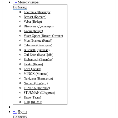
+
-
Монокуляры
По бренду
Levenhuk (Левенгук)
Bresser (Брессер)
Veber (Вебер)
Discovery (Дискавери)
Konus (Конус)
Vixen Optics (Виксен Оптикс)
Моя Планета (Китай)
Celestron (Селестрон)
Bushnell (Бушнелл)
Carl Zeiss (Карл Цейс)
Eschenbach (Эшенбах)
Kenko (Кенко)
Leica (Лейка)
MINOX (Минокс)
Navigator (Навигатор)
Norbert (Норберт)
PENTAX (Пентакс)
STURMAN (Штурман)
Tasco (Таско)
БПЦ (КОМЗ)
+
-
Лупы
По бренду