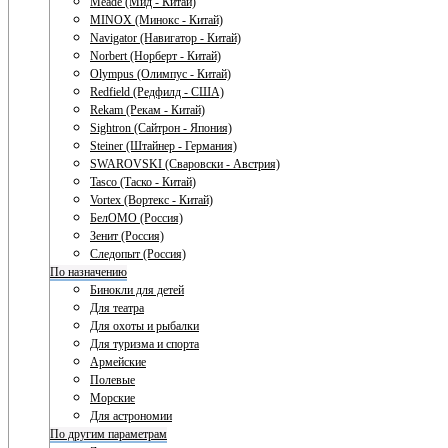
Meade (Мид - Китай)
MINOX (Минокс - Китай)
Navigator (Навигатор - Китай)
Norbert (Норберт - Китай)
Olympus (Олимпус - Китай)
Redfield (Редфилд - США)
Rekam (Рекам - Китай)
Sightron (Сайтрон - Япония)
Steiner (Штайнер - Германия)
SWAROVSKI (Сваровски - Австрия)
Tasco (Таско - Китай)
Vortex (Вортекс - Китай)
БелОМО (Россия)
Зенит (Россия)
Следопыт (Россия)
По назначению
Бинокли для детей
Для театра
Для охоты и рыбалки
Для туризма и спорта
Армейские
Полевые
Морские
Для астрономии
По другим параметрам