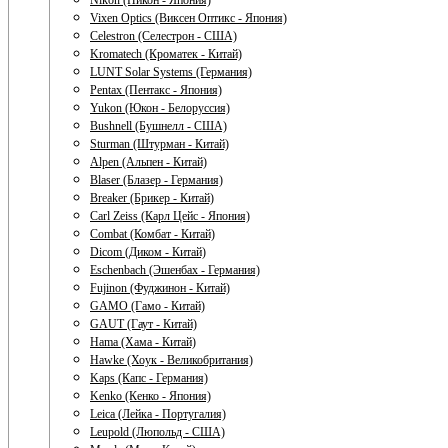
Nikon (Никон - Япония)
Vixen Optics (Виксен Оптикс - Япония)
Celestron (Селестрон - США)
Kromatech (Кроматек - Китай)
LUNT Solar Systems (Германия)
Pentax (Пентакс - Япония)
Yukon (Юкон - Белоруссия)
Bushnell (Бушнелл - США)
Sturman (Штурман - Китай)
Alpen (Альпен - Китай)
Blaser (Блазер - Германия)
Breaker (Брикер - Китай)
Carl Zeiss (Карл Цейс - Япония)
Combat (Комбат - Китай)
Dicom (Диком - Китай)
Eschenbach (Эшенбах - Германия)
Fujinon (Фуджинон - Китай)
GAMO (Гамо - Китай)
GAUT (Гаут - Китай)
Hama (Хама - Китай)
Hawke (Хоук - Великобритания)
Kaps (Капс - Германия)
Kenko (Кенко - Япония)
Leica (Лейка - Португалия)
Leupold (Люпольд - США)