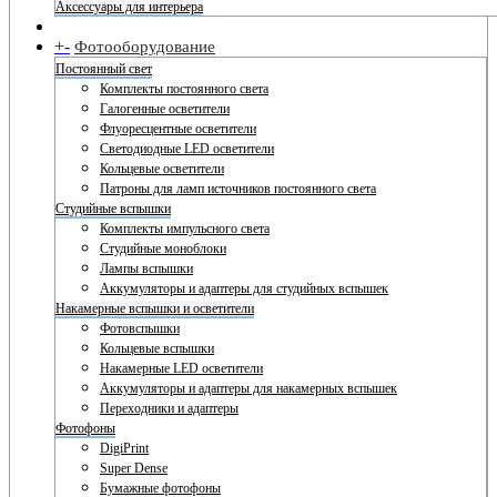
Аксессуары для интерьера
+
-
Фотооборудование
Постоянный свет
Комплекты постоянного света
Галогенные осветители
Флуоресцентные осветители
Светодиодные LED осветители
Кольцевые осветители
Патроны для ламп источников постоянного света
Студийные вспышки
Комплекты импульсного света
Студийные моноблоки
Лампы вспышки
Аккумуляторы и адаптеры для студийных вспышек
Накамерные вспышки и осветители
Фотовспышки
Кольцевые вспышки
Накамерные LED осветители
Аккумуляторы и адаптеры для накамерных вспышек
Переходники и адаптеры
Фотофоны
DigiPrint
Super Dense
Бумажные фотофоны