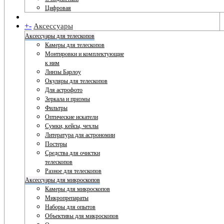
Цифровая
+
-
Аксессуары
Аксессуары для телескопов
Камеры для телескопов
Монтировки и комплектующие
к ним
Линзы Барлоу
Окуляры для телескопов
Для астрофото
Зеркала и призмы
Фильтры
Оптические искатели
Сумки, кейсы, чехлы
Литература для астрономии
Постеры
Средства для очистки
телескопов
Разное для телескопов
Аксессуары для микроскопов
Камеры для микроскопов
Микропрепараты
Наборы для опытов
Объективы для микроскопов