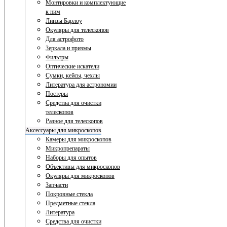
Монтировки и комплектующие
к ним
Линзы Барлоу
Окуляры для телескопов
Для астрофото
Зеркала и призмы
Фильтры
Оптические искатели
Сумки, кейсы, чехлы
Литература для астрономии
Постеры
Средства для очистки
телескопов
Разное для телескопов
Аксессуары для микроскопов
Камеры для микроскопов
Микропрепараты
Наборы для опытов
Объективы для микроскопов
Окуляры для микроскопов
Запчасти
Покровные стекла
Предметные стекла
Литература
Средства для очистки