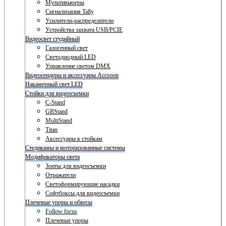
Мультивьюеры
Сигнализация Tally
Усилители-распределители
Устройства захвата USB/PCIE
Видеосвет студийный
Галогенный свет
Светодиодный LED
Управление светом DMX
Видеосендеры и аксессуары Accsoon
Накамерный свет LED
Стойки для видеосъемки
C-Stand
GBStand
MultiStand
Titan
Аксессуары к стойкам
Стедикамы и моторизованные системы
Модификаторы света
Зонты для видеосъемки
Отражатели
Светоформирующие насадки
Софтбоксы для видеосъемки
Плечевые упоры и обвесы
Follow focus
Плечевые упоры