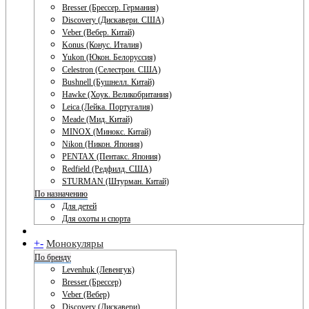
Bresser (Брессер. Германия)
Discovery (Дискавери. США)
Veber (Вебер. Китай)
Konus (Конус. Италия)
Yukon (Юкон. Белоруссия)
Celestron (Селестрон. США)
Bushnell (Бушнелл. Китай)
Hawke (Хоук. Великобритания)
Leica (Лейка. Португалия)
Meade (Мид. Китай)
MINOX (Минокс. Китай)
Nikon (Никон. Япония)
PENTAX (Пентакс. Япония)
Redfield (Редфилд. США)
STURMAN (Штурман. Китай)
По назначению
Для детей
Для охоты и спорта
+
-
Монокуляры
По бренду
Levenhuk (Левенгук)
Bresser (Брессер)
Veber (Вебер)
Discovery (Дискавери)