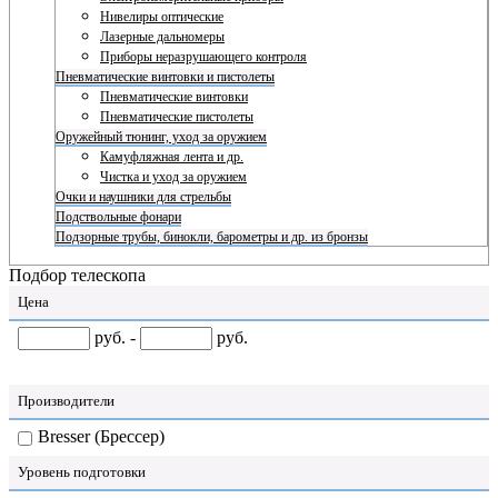
Нивелиры оптические
Лазерные дальномеры
Приборы неразрушающего контроля
Пневматические винтовки и пистолеты
Пневматические винтовки
Пневматические пистолеты
Оружейный тюнинг, уход за оружием
Камуфляжная лента и др.
Чистка и уход за оружием
Очки и наушники для стрельбы
Подствольные фонари
Подзорные трубы, бинокли, барометры и др. из бронзы
Подбор телескопа
Цена
руб. -
руб.
Производители
Bresser (Брессер)
Уровень подготовки