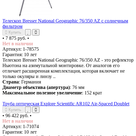
Телескоп Bresser National Geographic 76/350 AZ с солнечным
фильтром
Купить
•
7 875 руб.
•
Нет в наличии
Артикул: 1-78575
Гарантия: 10 лет
Телескоп Bresser National Geographic 76/350 AZ - это рефлектор
Ньютона на азимутальной монтировке. От аналогов его
отличает расширенная комплектация, которая включает не
только окуляры и линзу ..
Страна
: Германия
Диаметр объектива (апертура)
: 76 мм
Максимальное полезное увеличение
: 152 крат
Труба оптическая Explore Scientific AR102 Air-Spaced Doublet
Купить
•
96 422 руб.
•
Нет в наличии
Артикул: 1-71074
Гарантия: 10 лет