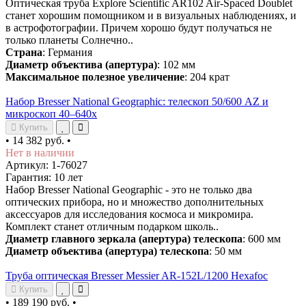
Оптическая труба Explore Scientific AR102 Air-Spaced Doublet
станет хорошим помощником и в визуальных наблюдениях, и
в астрофотографии. Причем хорошо будут получаться не
только планеты Солнечно..
Страна
: Германия
Диаметр объектива (апертура)
: 102 мм
Максимальное полезное увеличение
: 204 крат
Набор Bresser National Geographic: телескоп 50/600 AZ и
микроскоп 40–640x
Купить
•
14 382 руб.
•
Нет в наличии
Артикул: 1-76027
Гарантия: 10 лет
Набор Bresser National Geographic - это не только два
оптических прибора, но и множество дополнительных
аксессуаров для исследования космоса и микромира.
Комплект станет отличным подарком школь..
Диаметр главного зеркала (апертура) телескопа
: 600 мм
Диаметр объектива (апертура) телескопа
: 50 мм
Труба оптическая Bresser Messier AR-152L/1200 Hexafoc
Купить
•
189 190 руб.
•