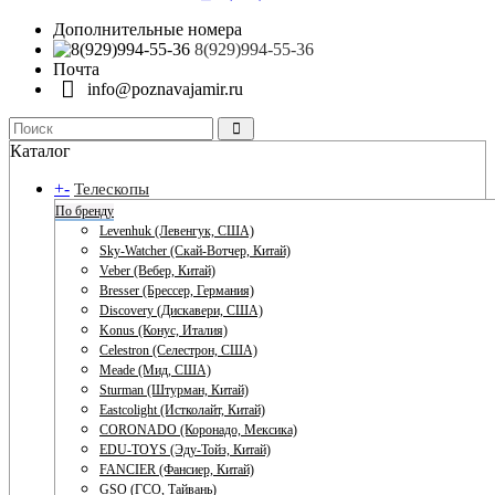
Дополнительные номера
8(929)994-55-36
Почта
info@poznavajamir.ru
Каталог
+
-
Телескопы
По бренду
Levenhuk (Левенгук, США)
Sky-Watcher (Скай-Вотчер, Китай)
Veber (Вебер, Китай)
Bresser (Брессер, Германия)
Discovery (Дискавери, США)
Konus (Конус, Италия)
Celestron (Селестрон, США)
Meade (Мид, США)
Sturman (Штурман, Китай)
Eastcolight (Истколайт, Китай)
CORONADO (Коронадо, Мексика)
EDU-TOYS (Эду-Тойз, Китай)
FANCIER (Фансиер, Китай)
GSO (ГСО, Тайвань)