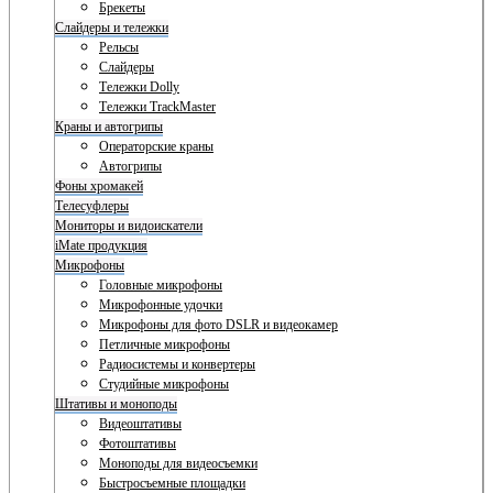
Брекеты
Слайдеры и тележки
Рельсы
Слайдеры
Тележки Dolly
Тележки TrackMaster
Краны и автогрипы
Операторские краны
Автогрипы
Фоны хромакей
Телесуфлеры
Мониторы и видоискатели
iMate продукция
Микрофоны
Головные микрофоны
Микрофонные удочки
Микрофоны для фото DSLR и видеокамер
Петличные микрофоны
Радиосистемы и конвертеры
Студийные микрофоны
Штативы и моноподы
Видеоштативы
Фотоштативы
Моноподы для видеосъемки
Быстросъемные площадки