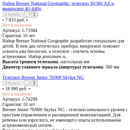
Набор Bresser National Geographic: телескоп 50/360 AZ и
микроскоп 40–640x
Купить
•
7 833 руб.
•
Нет в наличии
Артикул: 1-73384
Гарантия: 10 лет
Набор Bresser National Geographic разработан специально для
детей. В нем два оптических прибора: микроскоп поможет
освоить азы биологии, а телескоп - изучить основы
астрономии. Набор дополнен н..
Высота треноги телескопа
: настольная мм
Диаметр главного зеркала (апертура) телескопа
: 360 мм
Телескоп Bresser Junior 70/900 Skylux NG
Купить
•
18 990 руб.
•
Нет в наличии
Артикул: 1-74299
Гарантия: 10 лет
Bresser Junior 70/900 Skylux NG - телескоп начального уровня с
простым управлением и расширенной комплектацией. Для
ребенка или взрослого, не имеющего опыта использования
астрономической оптиче..