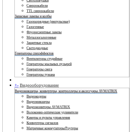
Светоловушки
Синхрокабели
TTL синхрокабели
Запасные лампы и колбы
Газоразрядные (импульсные)
Галогенные
Флуоресцентные лампы
Металлогалогенные
Защитные стекла
Светодиодные
Генераторы спецэффектов
Вентиляторы студийные
Генераторы мыльных пузырей
Генераторы снега
Генераторы тумана
+
-
Видеооборудование
Видеомикшеры, конвертеры, контроллеры и аксессуары AVMATRIX
Видеокодеры
Видеомикшеры
Видеомониторы AVMATRIX
Волоконно-оптические удлинители
Камеры и пульты управления
Конвертеры сигналов
Матричные коммутаторы/Роутеры