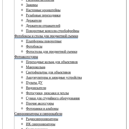
Зажимы
Настенные кронштейны
Резьбовые переходники
Держатели
Держатели отражателей
Поворотные консоли-стробофреймы
Фотобоксы и столы для предметной съемки
Платформы поворотные
Фотобоксы
Фотостолы для предметной съемки
Фотоаксессуары
Переходные кольца для объективов
Макрокольца
Светофильтры для объективов
Аккумуляторы и зарядные устройства
Пульты ДУ
Видоискатели
Фотосумки, рюкзаки и чехлы
Сумки для студийного оборудования
Прочие аксессуары
Фоторамки и альбомы
Синхронизаторы и синхрокабели
Радиосинхронизаторы
ИК синхронизаторы