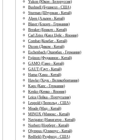
Yukon (Юкон - Белоруссия)
Bushnell (Бушнелл - США)
Sturman (Штурман - Китай)
Alpen (Альпен - Китай)
Blaser (Блазер - Германия)
Breaker (Брикер - Китай)
Carl Zeiss (Карл Цейс - Япония)
Combat (Комбат - Китай)
Dicom (Диком - Китай)
Eschenbach (Эшенбах - Германия)
Fujinon (Фуджинон - Китай)
GAMO (Гамо - Китай)
GAUT (Гаут - Китай)
Hama (Хама - Китай)
Hawke (Хоук - Великобритания)
Kaps (Капс - Германия)
Kenko (Кенко - Япония)
Leica (Лейка - Португалия)
Leupold (Люпольд - США)
Meade (Мид - Китай)
MINOX (Минокс - Китай)
Navigator (Навигатор - Китай)
Norbert (Норберт - Китай)
Olympus (Олимпус - Китай)
Redfield (Редфилд - США)