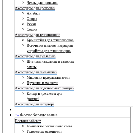
Чехлы для прицелов
Аксессуары для креплений
Антабки
Опоры
Ручки
Сошки
Аксессуары для тепловизоров
Кронштейны для тепловизоров
Источники питания и зарядные
устройства для тепловизоров
Аксессуары для луп и линз
Штативы напольные и запасные
лампы
Аксессуары для пневматики
Мишени и пулеулавливатели
Пружины и манжеты
Аксессуары для подствольных фонарей
Кольца и крепления для
фонарей
Аксессуары для интерьера
+
-
Фотооборудование
Постоянный свет
Комплекты постоянного света
Галогенные осветители