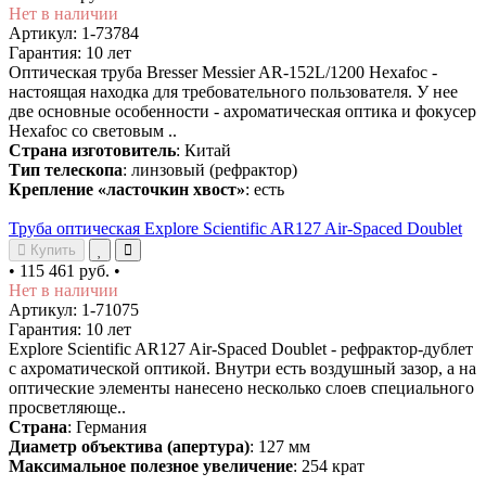
Нет в наличии
Артикул: 1-73784
Гарантия: 10 лет
Оптическая труба Bresser Messier AR-152L/1200 Hexafoc -
настоящая находка для требовательного пользователя. У нее
две основные особенности - ахроматическая оптика и фокусер
Hexafoc со световым ..
Страна изготовитель
: Китай
Тип телескопа
: линзовый (рефрактор)
Крепление «ласточкин хвост»
: есть
Труба оптическая Explore Scientific AR127 Air-Spaced Doublet
Купить
•
115 461 руб.
•
Нет в наличии
Артикул: 1-71075
Гарантия: 10 лет
Explore Scientific AR127 Air-Spaced Doublet - рефрактор-дублет
с ахроматической оптикой. Внутри есть воздушный зазор, а на
оптические элементы нанесено несколько слоев специального
просветляюще..
Страна
: Германия
Диаметр объектива (апертура)
: 127 мм
Максимальное полезное увеличение
: 254 крат