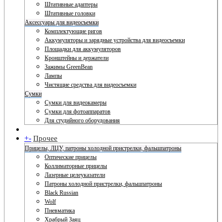
Штативные адаптеры
Штативные головки
Аксессуары для видеосъемки
Комплектующие ригов
Аккумуляторы и зарядные устройства для видеосъемки
Площадки для аккумуляторов
Кронштейны и держатели
Зажимы GreenBean
Лампы
Чистящие средства для видеосъемки
Сумки
Сумки для видеокамеры
Сумки для фотоаппаратов
Для студийного оборудования
+
-
Прочее
Прицелы, ЛЦУ, патроны холодной пристрелки, фальшпатроны
Оптические прицелы
Коллиматорные прицелы
Лазерные целеуказатели
Патроны холодной пристрелки, фальшпатроны
Black Russian
Wolf
Пневматика
Храбрый Заяц