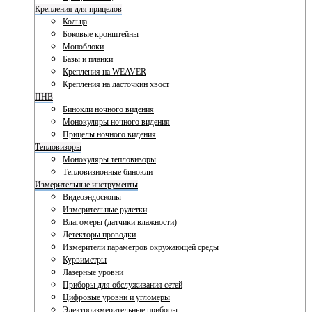
Крепления для прицелов
Кольца
Боковые кронштейны
Моноблоки
Базы и планки
Крепления на WEAVER
Крепления на ласточкин хвост
ПНВ
Бинокли ночного видения
Монокуляры ночного видения
Прицелы ночного видения
Тепловизоры
Монокуляры тепловизоры
Тепловизионные бинокли
Измерительные инструменты
Видеоэндоскопы
Измерительные рулетки
Влагомеры (датчики влажности)
Детекторы проводки
Измерители параметров окружающей среды
Курвиметры
Лазерные уровни
Приборы для обслуживания сетей
Цифровые уровни и угломеры
Электроизмерительные приборы