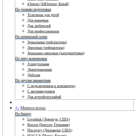
iOptron (АйОптрон, Китай)
По уровню подготовки
Телескопы для детей
Для новичков
Для любителей
Для профессионалов
По оптической схеме
Зеркальные (рефлекторы)
Линзовые (рефракторы)
Зеркально-линзовые (катадиоптрики)
По типу монтировки
Азимутальная
Экваториальная
Добсона
По другим параметрам
С подключением к компьютеру
С автонаведением
Для астрофотографий
+
-
Микроскопы
По бренду
Levenhuk (Левенгук; США)
Bresser (Брессер; Германия)
Discovery (Дискавери; США)
MAGUS (Магус; Россия)