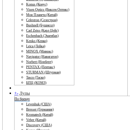
Konus (Конус)
Vixen Optics (Виксен Оптикс)
Моя Планета (Китай)
Celestron (Селестрон)
Bushnell (Бушнелл)
Carl Zeiss (Карл Цейс)
Eschenbach (Эшенбах)
Kenko (Кенко)
Leica (Лейка)
MINOX (Минокс)
Navigator (Навигатор)
Norbert (Норберт)
PENTAX (Пентакс)
STURMAN (Штурман)
Tasco (Таско)
БПЦ (КОМЗ)
+
-
Лупы
По бренду
Levenhuk (США)
Bresser (Германия)
Kromatech (Китай)
Veber (Китай)
Discovery (США)