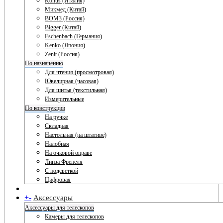
Konus (Италия)
Микмед (Китай)
ВОМЗ (Россия)
Bigger (Китай)
Eschenbach (Германия)
Kenko (Япония)
Zenit (Россия)
По назначению
Для чтения (просмотровая)
Ювелирная (часовая)
Для шитья (текстильная)
Измерительные
По конструкции
На ручке
Складная
Настольная (на штативе)
Налобная
На очковой оправе
Линза Френеля
С подсветкой
Цифровая
+
-
Аксессуары
Аксессуары для телескопов
Камеры для телескопов