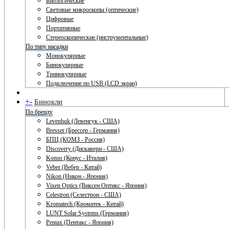
Биологические
Световые микроскопы (оптические)
Цифровые
Портативные
Стереоскопические (инструментальные)
По типу насадки
Монокулярные
Бинокулярные
Тринокулярные
Подключение по USB (LCD экран)
+
-
Бинокли
По бренду
Levenhuk (Левенгук - США)
Bresser (Брессер - Германия)
БПЦ (КОМЗ - Россия)
Discovery (Дискавери - США)
Konus (Конус - Италия)
Veber (Вебер - Китай)
Nikon (Никон - Япония)
Vixen Optics (Виксен Оптикс - Япония)
Celestron (Селестрон - США)
Kromatech (Кроматек - Китай)
LUNT Solar Systems (Германия)
Pentax (Пентакс - Япония)