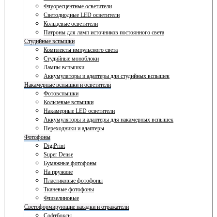
Флуоресцентные осветители
Светодиодные LED осветители
Кольцевые осветители
Патроны для ламп источников постоянного света
Студийные вспышки
Комплекты импульсного света
Студийные моноблоки
Лампы вспышки
Аккумуляторы и адаптеры для студийных вспышек
Накамерные вспышки и осветители
Фотовспышки
Кольцевые вспышки
Накамерные LED осветители
Аккумуляторы и адаптеры для накамерных вспышек
Переходники и адаптеры
Фотофоны
DigiPrint
Super Dense
Бумажные фотофоны
На пружине
Пластиковые фотофоны
Тканевые фотофоны
Флизелиновые
Светоформирующие насадки и отражатели
Софтбоксы