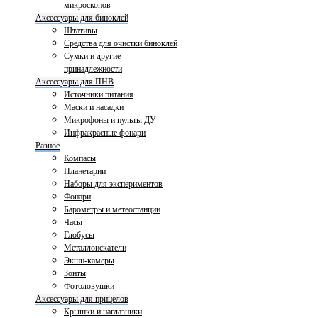
микроскопов
Аксессуары для биноклей
Штативы
Средства для очистки биноклей
Сумки и другие
принадлежности
Аксессуары для ПНВ
Источники питания
Маски и насадки
Микрофоны и пульты ДУ
Инфракрасные фонари
Разное
Компасы
Планетарии
Наборы для экспериментов
Фонари
Барометры и метеостанции
Часы
Глобусы
Металлоискатели
Экшн-камеры
Зонты
Фотоловушки
Аксессуары для прицелов
Крышки и наглазники