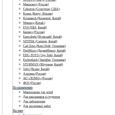
Микромед (Россия)
Celestron (Селестрон; США)
Konus (Конус; Италия)
Kromatech (Кроматек; Китай)
Микмед (Китай.)
EVA (ЕВА; Китай)
Биомед (Россия)
Eastcolight (Истколайт; Китай)
SITITEK (Сититек; Китай)
Carl Zeiss (Карл Цейс; Германия)
DigiMicro (ДиджиМикро; Китай)
EDU-TOYS (Эду-Тойз; Китай)
Eschenbach (Эшенбах; Германия)
STURMAN (Штурман; Китай)
Velvi (Велви; Китай)
Альтами (Россия)
АО «ЛОМО» (Россия)
ФОЗ (Россия)
По назначению
Микроскопы для детей
Для школьников и студентов
Для лаборатории
Для различных работ
По типу