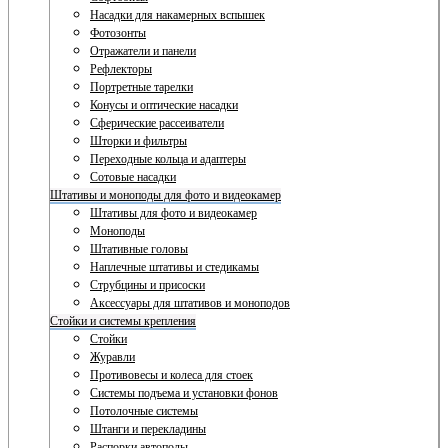
Насадки для накамерных вспышек
Фотозонты
Отражатели и панели
Рефлекторы
Портретные тарелки
Конусы и оптические насадки
Сферические рассеиватели
Шторки и фильтры
Переходные кольца и адаптеры
Сотовые насадки
Штативы и моноподы для фото и видеокамер
Штативы для фото и видеокамер
Моноподы
Штативные головы
Наплечные штативы и стедикамы
Струбцины и присоски
Аксессуары для штативов и моноподов
Стойки и системы крепления
Стойки
Журавли
Противовесы и колеса для стоек
Системы подъема и установки фонов
Потолочные системы
Штанги и перекладины
Распорки автополы