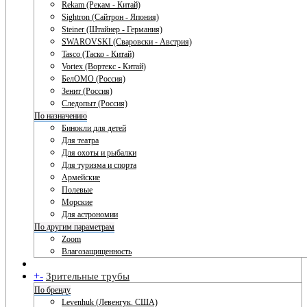
Rekam (Рекам - Китай)
Sightron (Сайтрон - Япония)
Steiner (Штайнер - Германия)
SWAROVSKI (Сваровски - Австрия)
Tasco (Таско - Китай)
Vortex (Вортекс - Китай)
БелОМО (Россия)
Зенит (Россия)
Следопыт (Россия)
По назначению
Бинокли для детей
Для театра
Для охоты и рыбалки
Для туризма и спорта
Армейские
Полевые
Морские
Для астрономии
По другим параметрам
Zoom
Влагозащищенность
+
-
Зрительные трубы
По бренду
Levenhuk (Левенгук. США)