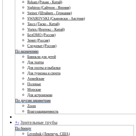
Rekam (Рекам - Китай)
Sightron (Сайтрон - Япония)
Steiner (Штайнер - Германия)
SWAROVSKI (Сваровски - Австрия)
Tasco (Таско - Китай)
Vortex (Вортекс - Китай)
БелОМО (Россия)
Зенит (Россия)
Следопыт (Россия)
По назначению
Бинокли для детей
Для театра
Для охоты и рыбалки
Для туризма и спорта
Армейские
Полевые
Морские
Для астрономии
По другим параметрам
Zoom
Влагозащищенность
+
-
Зрительные трубы
По бренду
Levenhuk (Левенгук. США)