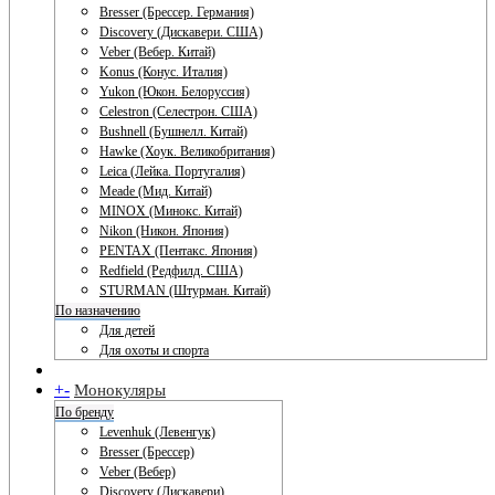
Bresser (Брессер. Германия)
Discovery (Дискавери. США)
Veber (Вебер. Китай)
Konus (Конус. Италия)
Yukon (Юкон. Белоруссия)
Celestron (Селестрон. США)
Bushnell (Бушнелл. Китай)
Hawke (Хоук. Великобритания)
Leica (Лейка. Португалия)
Meade (Мид. Китай)
MINOX (Минокс. Китай)
Nikon (Никон. Япония)
PENTAX (Пентакс. Япония)
Redfield (Редфилд. США)
STURMAN (Штурман. Китай)
По назначению
Для детей
Для охоты и спорта
+
-
Монокуляры
По бренду
Levenhuk (Левенгук)
Bresser (Брессер)
Veber (Вебер)
Discovery (Дискавери)