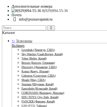
Дополнительные номера
8(929)994-55-36
Почта
info@poznavajamir.ru
Каталог
+
-
Телескопы
По бренду
Levenhuk (Левенгук, США)
Sky-Watcher (Скай-Вотчер, Китай)
Veber (Вебер, Китай)
Bresser (Брессер, Германия)
Discovery (Дискавери, США)
Konus (Конус, Италия)
Celestron (Селестрон, США)
Meade (Мид, США)
Sturman (Штурман, Китай)
Eastcolight (Истколайт, Китай)
CORONADO (Коронадо, Мексика)
EDU-TOYS (Эду-Тойз, Китай)
FANCIER (Фансиер, Китай)
GSO (ГСО, Тайвань)