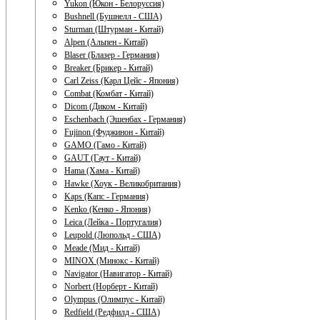
Yukon (Юкон - Белоруссия)
Bushnell (Бушнелл - США)
Sturman (Штурман - Китай)
Alpen (Альпен - Китай)
Blaser (Блазер - Германия)
Breaker (Брикер - Китай)
Carl Zeiss (Карл Цейс - Япония)
Combat (Комбат - Китай)
Dicom (Диком - Китай)
Eschenbach (Эшенбах - Германия)
Fujinon (Фуджинон - Китай)
GAMO (Гамо - Китай)
GAUT (Гаут - Китай)
Hama (Хама - Китай)
Hawke (Хоук - Великобритания)
Kaps (Капс - Германия)
Kenko (Кенко - Япония)
Leica (Лейка - Португалия)
Leupold (Люпольд - США)
Meade (Мид - Китай)
MINOX (Минокс - Китай)
Navigator (Навигатор - Китай)
Norbert (Норберт - Китай)
Olympus (Олимпус - Китай)
Redfield (Редфилд - США)