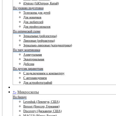
iOptron (АйОптрон, Китай)
По уровню подготовки
Телескопы для детей
Для новичков
Для любителей
Для профессионалов
По оптической схеме
Зеркальные (рефлекторы)
Линзовые (рефракторы)
Зеркально-линзовые (катадиоптрики)
По типу монтировки
Азимутальная
Экваториальная
Добсона
По другим параметрам
С подключением к компьютеру
С автонаведением
Для астрофотографий
+
-
Микроскопы
По бренду
Levenhuk (Левенгук; США)
Bresser (Брессер; Германия)
Discovery (Дискавери; США)
MAGUS (Магус; Россия)