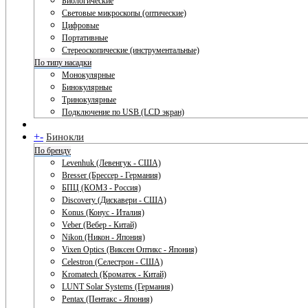
Биологические
Световые микроскопы (оптические)
Цифровые
Портативные
Стереоскопические (инструментальные)
По типу насадки
Монокулярные
Бинокулярные
Тринокулярные
Подключение по USB (LCD экран)
+
-
Бинокли
По бренду
Levenhuk (Левенгук - США)
Bresser (Брессер - Германия)
БПЦ (КОМЗ - Россия)
Discovery (Дискавери - США)
Konus (Конус - Италия)
Veber (Вебер - Китай)
Nikon (Никон - Япония)
Vixen Optics (Виксен Оптикс - Япония)
Celestron (Селестрон - США)
Kromatech (Кроматек - Китай)
LUNT Solar Systems (Германия)
Pentax (Пентакс - Япония)