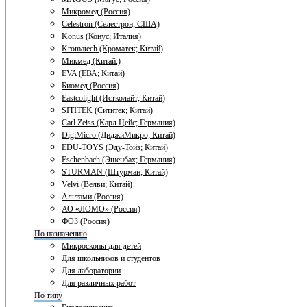
Микромед (Россия)
Celestron (Селестрон; США)
Konus (Конус; Италия)
Kromatech (Кроматек; Китай)
Микмед (Китай.)
EVA (ЕВА; Китай)
Биомед (Россия)
Eastcolight (Истколайт; Китай)
SITITEK (Сититек; Китай)
Carl Zeiss (Карл Цейс; Германия)
DigiMicro (ДиджиМикро; Китай)
EDU-TOYS (Эду-Тойз; Китай)
Eschenbach (Эшенбах; Германия)
STURMAN (Штурман; Китай)
Velvi (Велви; Китай)
Альтами (Россия)
АО «ЛОМО» (Россия)
ФОЗ (Россия)
По назначению
Микроскопы для детей
Для школьников и студентов
Для лаборатории
Для различных работ
По типу