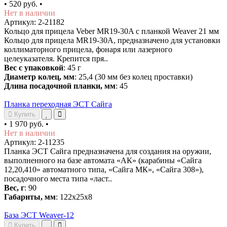
•
520 руб.
•
Нет в наличии
Артикул: 2-21182
Кольцо для прицела Veber MR19-30A с планкой Weaver 21 мм
Кольцо для прицела MR19-30A, предназначено для установки
коллиматорного прицела, фонаря или лазерного
целеуказателя. Крепится пря..
Вес с упаковкой
: 45 г
Диаметр колец, мм
: 25,4 (30 мм без колец проставки)
Длина посадочной планки, мм
: 45
Планка переходная ЭСТ Сайга
Купить
•
1 970 руб.
•
Нет в наличии
Артикул: 2-11235
Планка ЭСТ Сайга предназначена для создания на оружии,
выполненного на базе автомата «АК» (карабины «Сайга
12,20,410» автоматного типа, «Сайга МК», «Сайга 308»),
посадочного места типа «ласт..
Вес, г
: 90
Габариты, мм
: 122х25х8
База ЭСТ Weaver-12
Купить