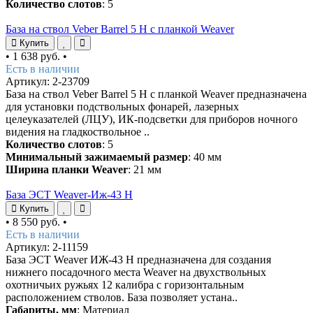
Количество слотов
: 5
База на ствол Veber Barrel 5 H c планкой Weaver
Купить
•
1 638 руб.
•
Есть в наличии
Артикул: 2-23709
База на ствол Veber Barrel 5 H c планкой Weaver предназначена
для установки подствольных фонарей, лазерных
целеуказателей (ЛЦУ), ИК-подсветки для приборов ночного
видения на гладкоствольное ..
Количество слотов
: 5
Минимальный зажимаемый размер
: 40 мм
Ширина планки Weaver
: 21 мм
База ЭСТ Weaver-Иж-43 Н
Купить
•
8 550 руб.
•
Есть в наличии
Артикул: 2-11159
База ЭСТ Weaver ИЖ-43 Н предназначена для создания
нижнего посадочного места Weaver на двухствольных
охотничьих ружьях 12 калибра с горизонтальным
расположением стволов. База позволяет устана..
Габариты, мм
: Материал