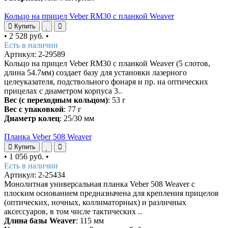
Кольцо на прицел Veber RM30 с планкой Weaver
Купить
•
2 528 руб.
•
Есть в наличии
Артикул: 2-29589
Кольцо на прицел Veber RM30 с планкой Weaver (5 слотов,
длина 54.7мм) создает базу для установки лазерного
целеуказателя, подствольного фонаря и пр. на оптических
прицелах с диаметром корпуса 3..
Вес (с переходным кольцом)
: 53 г
Вес с упаковкой
: 77 г
Диаметр колец
: 25/30 мм
Планка Veber 508 Weaver
Купить
•
1 056 руб.
•
Есть в наличии
Артикул: 2-25434
Монолитная универсальная планка Veber 508 Weaver с
плоским основанием предназначена для крепления прицелов
(оптических, ночных, коллиматорных) и различных
аксессуаров, в том числе тактических ..
Длина базы Weaver
: 115 мм