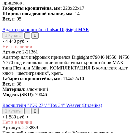
прицелов ..
Габариты кронштейна, мм
: 220х22х17
Ширина посадочной планки, мм
: 14
Вес, г
: 95
Адаптер кронштейна Pulsar Digisight МАК
Купить
•
4 440 руб.
•
Нет в наличии
Артикул: 2-21361
Адаптер для цифровых прицелов Digisight #79046 N550, N750,
N770 под использование моноблочных кронштейнов МАК
типа Flex или Milmont. КОМПЛЕКТАЦИЯ В комплекте идет
ключ- "шестигранник", креп..
Габариты кронштейна, мм
: 114х22х10
Вес, г
: 38
Материал
: алюминий
Модель (SKU)
: 79046
Кронштейн "ИЖ-27"/ "Тоз-34" Weaver (Вилейка)
Купить
•
1 580 руб.
•
Нет в наличии
Артикул: 2-23889
Кронштейн для создания двух баз Weaver на оружии с