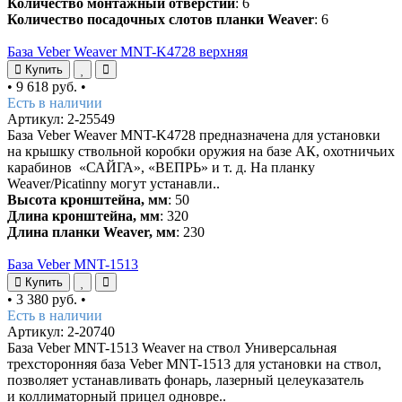
Количество монтажный отверстий
: 6
Количество посадочных слотов планки Weaver
: 6
База Veber Weaver MNT-K4728 верхняя
Купить
•
9 618 руб.
•
Есть в наличии
Артикул: 2-25549
База Veber Weaver MNT-K4728 предназначена для установки
на крышку ствольной коробки оружия на базе АК, охотничьих
карабинов «САЙГА», «ВЕПРЬ» и т. д. На планку
Weaver/Picatinny могут устанавли..
Высота кронштейна, мм
: 50
Длина кронштейна, мм
: 320
Длина планки Weaver, мм
: 230
База Veber MNT-1513
Купить
•
3 380 руб.
•
Есть в наличии
Артикул: 2-20740
База Veber MNT-1513 Weaver на ствол Универсальная
трехсторонняя база Veber MNT-1513 для установки на ствол,
позволяет устанавливать фонарь, лазерный целеуказатель
и коллиматорный прицел одновре..