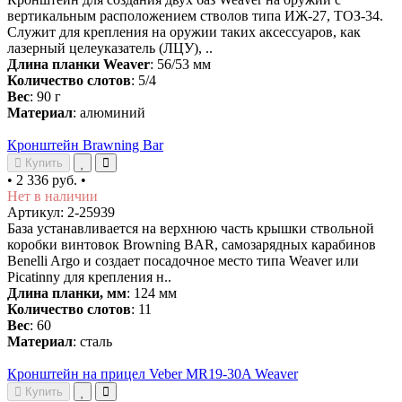
вертикальным расположением стволов типа ИЖ-27, ТОЗ-34.
Служит для крепления на оружии таких аксессуаров, как
лазерный целеуказатель (ЛЦУ), ..
Длина планки Weaver
: 56/53 мм
Количество слотов
: 5/4
Вес
: 90 г
Материал
: алюминий
Кронштейн Brawning Bar
Купить
•
2 336 руб.
•
Нет в наличии
Артикул: 2-25939
База устанавливается на верхнюю часть крышки ствольной
коробки винтовок Browning BAR, самозарядных карабинов
Benelli Argo и создает посадочное место типа Weaver или
Picatinny для крепления н..
Длина планки, мм
: 124 мм
Количество слотов
: 11
Вес
: 60
Материал
: сталь
Кронштейн на прицел Veber MR19-30A Weaver
Купить