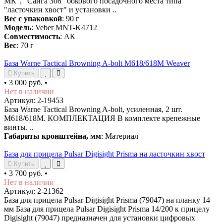
МК", "Сайга 308" бокового посадочного места типа
"ласточкин хвост" и установки ..
Вес с упаковкой
: 90 г
Модель
: Veber MNT-K4712
Совместимость
: АК
Вес
: 70 г
База Warne Tactical Browning A-bolt M618/618M Weaver
Купить
•
3 000 руб.
•
Нет в наличии
Артикул: 2-19453
База Warne Tactical Browning A-bolt, усиленная, 2 шт.
M618/618M. КОМПЛЕКТАЦИЯ В комплекте крепежные
винты. ..
Габариты кронштейна, мм
: Материал
База для прицела Pulsar Digisight Prisma на ласточкин хвост
Купить
•
3 700 руб.
•
Нет в наличии
Артикул: 2-21362
База для прицела Pulsar Digisight Prisma (79047) на планку 14
мм База для прицела Pulsar Digisight Prisma 14/200 к прицелу
Digisight (79047) предназначен для установки цифровых