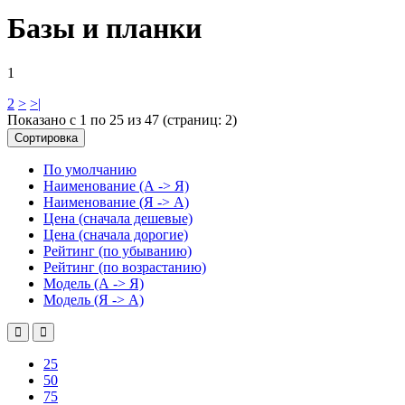
Базы и планки
1
2
>
>|
Показано с 1 по 25 из 47 (страниц: 2)
Сортировка
По умолчанию
Наименование (А -> Я)
Наименование (Я -> А)
Цена (сначала дешевые)
Цена (сначала дорогие)
Рейтинг (по убыванию)
Рейтинг (по возрастанию)
Модель (А -> Я)
Модель (Я -> А)
25
50
75