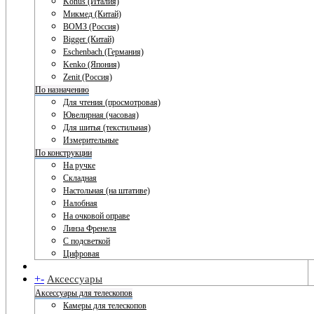
Konus (Италия)
Микмед (Китай)
ВОМЗ (Россия)
Bigger (Китай)
Eschenbach (Германия)
Kenko (Япония)
Zenit (Россия)
По назначению
Для чтения (просмотровая)
Ювелирная (часовая)
Для шитья (текстильная)
Измерительные
По конструкции
На ручке
Складная
Настольная (на штативе)
Налобная
На очковой оправе
Линза Френеля
С подсветкой
Цифровая
+
-
Аксессуары
Аксессуары для телескопов
Камеры для телескопов