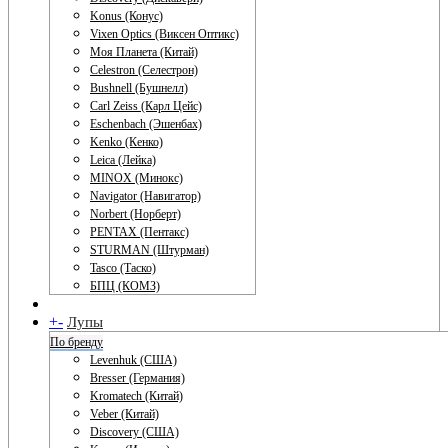
Konus (Конус)
Vixen Optics (Виксен Оптикс)
Моя Планета (Китай)
Celestron (Селестрон)
Bushnell (Бушнелл)
Carl Zeiss (Карл Цейс)
Eschenbach (Эшенбах)
Kenko (Кенко)
Leica (Лейка)
MINOX (Минокс)
Navigator (Навигатор)
Norbert (Норберт)
PENTAX (Пентакс)
STURMAN (Штурман)
Tasco (Таско)
БПЦ (КОМЗ)
+
-
Лупы
По бренду
Levenhuk (США)
Bresser (Германия)
Kromatech (Китай)
Veber (Китай)
Discovery (США)