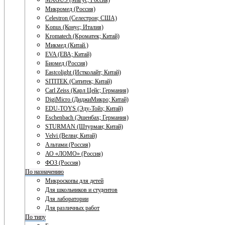
MAGUS (Магус; Россия)
Микромед (Россия)
Celestron (Селестрон; США)
Konus (Конус; Италия)
Kromatech (Кроматек; Китай)
Микмед (Китай.)
EVA (ЕВА; Китай)
Биомед (Россия)
Eastcolight (Истколайт; Китай)
SITITEK (Сититек; Китай)
Carl Zeiss (Карл Цейс; Германия)
DigiMicro (ДиджиМикро; Китай)
EDU-TOYS (Эду-Тойз; Китай)
Eschenbach (Эшенбах; Германия)
STURMAN (Штурман; Китай)
Velvi (Велви; Китай)
Альтами (Россия)
АО «ЛОМО» (Россия)
ФОЗ (Россия)
По назначению
Микроскопы для детей
Для школьников и студентов
Для лаборатории
Для различных работ
По типу