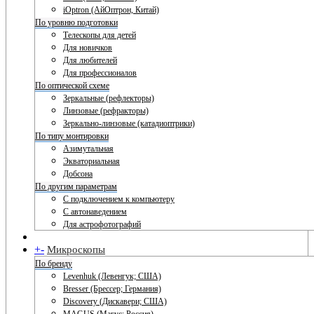
iOptron (АйОптрон, Китай)
По уровню подготовки
Телескопы для детей
Для новичков
Для любителей
Для профессионалов
По оптической схеме
Зеркальные (рефлекторы)
Линзовые (рефракторы)
Зеркально-линзовые (катадиоптрики)
По типу монтировки
Азимутальная
Экваториальная
Добсона
По другим параметрам
С подключением к компьютеру
С автонаведением
Для астрофотографий
+
-
Микроскопы
По бренду
Levenhuk (Левенгук; США)
Bresser (Брессер; Германия)
Discovery (Дискавери; США)