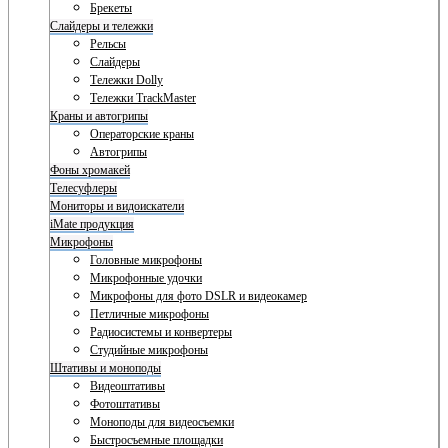
Брекеты
Слайдеры и тележки
Рельсы
Слайдеры
Тележки Dolly
Тележки TrackMaster
Краны и автогрипы
Операторские краны
Автогрипы
Фоны хромакей
Телесуфлеры
Мониторы и видоискатели
iMate продукция
Микрофоны
Головные микрофоны
Микрофонные удочки
Микрофоны для фото DSLR и видеокамер
Петличные микрофоны
Радиосистемы и конвертеры
Студийные микрофоны
Штативы и моноподы
Видеоштативы
Фотоштативы
Моноподы для видеосъемки
Быстросъемные площадки