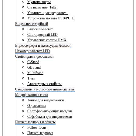
Мультивьюеры
Сигнализация Tally
Усилители-распределители
Устройства захвата USB/PCIE
Видеосвет студийный
Галогенный свет
Светодиодный LED
Управление светом DMX
Видеосендеры и аксессуары Accsoon
Накамерный свет LED
Стойки для видеосъемки
C-Stand
GBStand
MultiStand
Titan
Аксессуары к стойкам
Стедикамы и моторизованные системы
Модификаторы света
Зонты для видеосъемки
Отражатели
Светоформирующие насадки
Софтбоксы для видеосъемки
Плечевые упоры и обвесы
Follow focus
Плечевые упоры