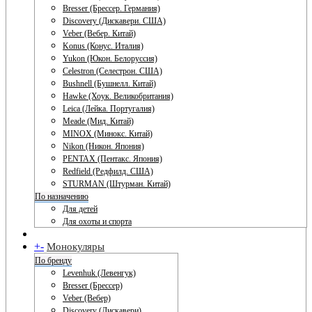
Bresser (Брессер. Германия)
Discovery (Дискавери. США)
Veber (Вебер. Китай)
Konus (Конус. Италия)
Yukon (Юкон. Белоруссия)
Celestron (Селестрон. США)
Bushnell (Бушнелл. Китай)
Hawke (Хоук. Великобритания)
Leica (Лейка. Португалия)
Meade (Мид. Китай)
MINOX (Минокс. Китай)
Nikon (Никон. Япония)
PENTAX (Пентакс. Япония)
Redfield (Редфилд. США)
STURMAN (Штурман. Китай)
По назначению
Для детей
Для охоты и спорта
+
-
Монокуляры
По бренду
Levenhuk (Левенгук)
Bresser (Брессер)
Veber (Вебер)
Discovery (Дискавери)