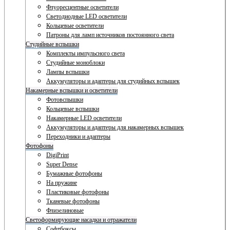
Флуоресцентные осветители
Светодиодные LED осветители
Кольцевые осветители
Патроны для ламп источников постоянного света
Студийные вспышки
Комплекты импульсного света
Студийные моноблоки
Лампы вспышки
Аккумуляторы и адаптеры для студийных вспышек
Накамерные вспышки и осветители
Фотовспышки
Кольцевые вспышки
Накамерные LED осветители
Аккумуляторы и адаптеры для накамерных вспышек
Переходники и адаптеры
Фотофоны
DigiPrint
Super Dense
Бумажные фотофоны
На пружине
Пластиковые фотофоны
Тканевые фотофоны
Флизелиновые
Светоформирующие насадки и отражатели
Софтбоксы