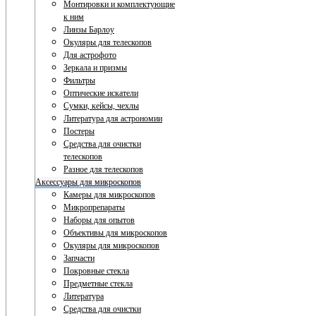
Монтировки и комплектующие
к ним
Линзы Барлоу
Окуляры для телескопов
Для астрофото
Зеркала и призмы
Фильтры
Оптические искатели
Сумки, кейсы, чехлы
Литература для астрономии
Постеры
Средства для очистки
телескопов
Разное для телескопов
Аксессуары для микроскопов
Камеры для микроскопов
Микропрепараты
Наборы для опытов
Объективы для микроскопов
Окуляры для микроскопов
Запчасти
Покровные стекла
Предметные стекла
Литература
Средства для очистки