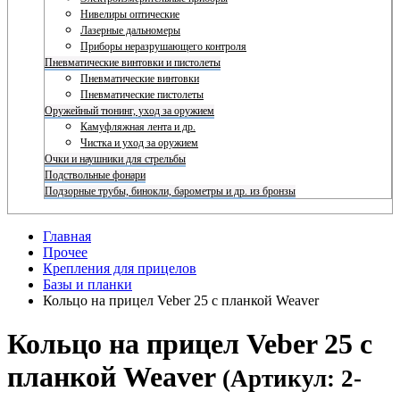
Нивелиры оптические
Лазерные дальномеры
Приборы неразрушающего контроля
Пневматические винтовки и пистолеты
Пневматические винтовки
Пневматические пистолеты
Оружейный тюнинг, уход за оружием
Камуфляжная лента и др.
Чистка и уход за оружием
Очки и наушники для стрельбы
Подствольные фонари
Подзорные трубы, бинокли, барометры и др. из бронзы
Главная
Прочее
Крепления для прицелов
Базы и планки
Кольцо на прицел Veber 25 с планкой Weaver
Кольцо на прицел Veber 25 с
планкой Weaver
(Артикул: 2-