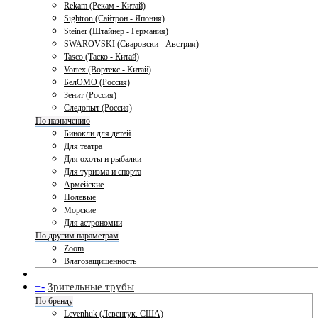
Rekam (Рекам - Китай)
Sightron (Сайтрон - Япония)
Steiner (Штайнер - Германия)
SWAROVSKI (Сваровски - Австрия)
Tasco (Таско - Китай)
Vortex (Вортекс - Китай)
БелОМО (Россия)
Зенит (Россия)
Следопыт (Россия)
По назначению
Бинокли для детей
Для театра
Для охоты и рыбалки
Для туризма и спорта
Армейские
Полевые
Морские
Для астрономии
По другим параметрам
Zoom
Влагозащищенность
+
-
Зрительные трубы
По бренду
Levenhuk (Левенгук. США)