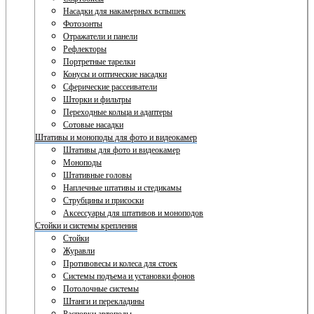
Насадки для накамерных вспышек
Фотозонты
Отражатели и панели
Рефлекторы
Портретные тарелки
Конусы и оптические насадки
Сферические рассеиватели
Шторки и фильтры
Переходные кольца и адаптеры
Сотовые насадки
Штативы и моноподы для фото и видеокамер
Штативы для фото и видеокамер
Моноподы
Штативные головы
Наплечные штативы и стедикамы
Струбцины и присоски
Аксессуары для штативов и моноподов
Стойки и системы крепления
Стойки
Журавли
Противовесы и колеса для стоек
Системы подъема и установки фонов
Потолочные системы
Штанги и перекладины