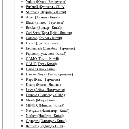
Yukon (Юкон - Белоруссия)
Bushnell (Бушнелл - США)
Sturman (Штурман - Китай)
Alpen (Альпен - Китай)
Blaser (Блазер - Германия)
Breaker (Брикер - Китай)
Carl Zeiss (Карл Цейс - Япония)
Combat (Комбат - Китай)
Dicom (Диком - Китай)
Eschenbach (Эшенбах - Германия)
Fujinon (Фуджинон - Китай)
GAMO (Гамо - Китай)
GAUT (Гаут - Китай)
Hama (Хама - Китай)
Hawke (Хоук - Великобритания)
Kaps (Капс - Германия)
Kenko (Кенко - Япония)
Leica (Лейка - Португалия)
Leupold (Люпольд - США)
Meade (Мид - Китай)
MINOX (Минокс - Китай)
Navigator (Навигатор - Китай)
Norbert (Норберт - Китай)
Olympus (Олимпус - Китай)
Redfield (Редфилд - США)