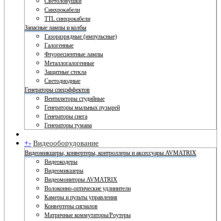
Светоловушки
Синхрокабели
TTL синхрокабели
Запасные лампы и колбы
Газоразрядные (импульсные)
Галогенные
Флуоресцентные лампы
Металлогалогенные
Защитные стекла
Светодиодные
Генераторы спецэффектов
Вентиляторы студийные
Генераторы мыльных пузырей
Генераторы снега
Генераторы тумана
+
-
Видеооборудование
Видеомикшеры, конвертеры, контроллеры и аксессуары AVMATRIX
Видеокодеры
Видеомикшеры
Видеомониторы AVMATRIX
Волоконно-оптические удлинители
Камеры и пульты управления
Конвертеры сигналов
Матричные коммутаторы/Роутеры