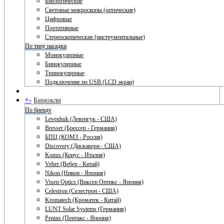
Биологические
Световые микроскопы (оптические)
Цифровые
Портативные
Стереоскопические (инструментальные)
По типу насадки
Монокулярные
Бинокулярные
Тринокулярные
Подключение по USB (LCD экран)
+
-
Бинокли
По бренду
Levenhuk (Левенгук - США)
Bresser (Брессер - Германия)
БПЦ (КОМЗ - Россия)
Discovery (Дискавери - США)
Konus (Конус - Италия)
Veber (Вебер - Китай)
Nikon (Никон - Япония)
Vixen Optics (Виксен Оптикс - Япония)
Celestron (Селестрон - США)
Kromatech (Кроматек - Китай)
LUNT Solar Systems (Германия)
Pentax (Пентакс - Япония)