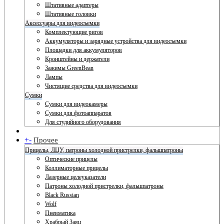
Штативные адаптеры
Штативные головки
Аксессуары для видеосъемки
Комплектующие ригов
Аккумуляторы и зарядные устройства для видеосъемки
Площадки для аккумуляторов
Кронштейны и держатели
Зажимы GreenBean
Лампы
Чистящие средства для видеосъемки
Сумки
Сумки для видеокамеры
Сумки для фотоаппаратов
Для студийного оборудования
+
-
Прочее
Прицелы, ЛЦУ, патроны холодной пристрелки, фальшпатроны
Оптические прицелы
Коллиматорные прицелы
Лазерные целеуказатели
Патроны холодной пристрелки, фальшпатроны
Black Russian
Wolf
Пневматика
Храбрый Заяц