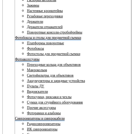
Распорки автополы
Зажимы
Настенные кронштейны
Резьбовые переходники
Держатели
Держатели отражателей
Поворотные консоли-стробофреймы
Фотобоксы и столы для предметной съемки
Платформы поворотные
Фотобоксы
Фотостолы для предметной съемки
Фотоаксессуары
Переходные кольца для объективов
Макрокольца
Светофильтры для объективов
Аккумуляторы и зарядные устройства
Пульты ДУ
Видоискатели
Фотосумки, рюкзаки и чехлы
Сумки для студийного оборудования
Прочие аксессуары
Фоторамки и альбомы
Синхронизаторы и синхрокабели
Радиосинхронизаторы
ИК синхронизаторы