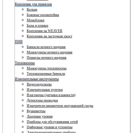
Крепления для прицелов
Кольца
Боковые кронштейны
Моноблоки
Базы и планки
Крепления на WEAVER
Крепления на ласточкин хвост
ПНВ
Бинокли ночного видения
Монокуляры ночного видения
Прицелы ночного видения
Тепловизоры
Монокуляры тепловизоры
Тепловизионные бинокли
Измерительные инструменты
Видеоэндоскопы
Измерительные рулетки
Влагомеры (датчики влажности)
Детекторы проводки
Измерители параметров окружающей среды
Курвиметры
Лазерные уровни
Приборы для обслуживания сетей
Цифровые уровни и угломеры
Электроизмерительные приборы