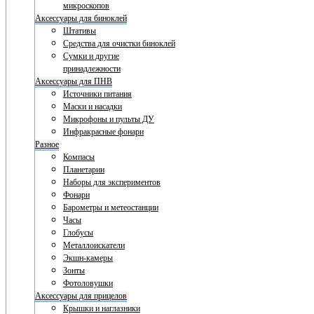
микроскопов
Аксессуары для биноклей
Штативы
Средства для очистки биноклей
Сумки и другие
принадлежности
Аксессуары для ПНВ
Источники питания
Маски и насадки
Микрофоны и пульты ДУ
Инфракрасные фонари
Разное
Компасы
Планетарии
Наборы для экспериментов
Фонари
Барометры и метеостанции
Часы
Глобусы
Металлоискатели
Экшн-камеры
Зонты
Фотоловушки
Аксессуары для прицелов
Крышки и наглазники