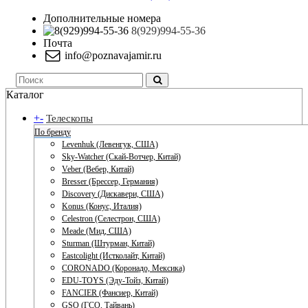
Дополнительные номера
8(929)994-55-36
Почта
info@poznavajamir.ru
Каталог
+
-
Телескопы
По бренду
Levenhuk (Левенгук, США)
Sky-Watcher (Скай-Вотчер, Китай)
Veber (Вебер, Китай)
Bresser (Брессер, Германия)
Discovery (Дискавери, США)
Konus (Конус, Италия)
Celestron (Селестрон, США)
Meade (Мид, США)
Sturman (Штурман, Китай)
Eastcolight (Истколайт, Китай)
CORONADO (Коронадо, Мексика)
EDU-TOYS (Эду-Тойз, Китай)
FANCIER (Фансиер, Китай)
GSO (ГСО, Тайвань)