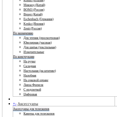
Konus (Италия)
Микмед (Китай)
ВОМЗ (Россия)
Bigger (Китай)
Eschenbach (Германия)
Kenko (Япония)
Zenit (Россия)
По назначению
Для чтения (просмотровая)
Ювелирная (часовая)
Для шитья (текстильная)
Измерительные
По конструкции
На ручке
Складная
Настольная (на штативе)
Налобная
На очковой оправе
Линза Френеля
С подсветкой
Цифровая
+
-
Аксессуары
Аксессуары для телескопов
Камеры для телескопов