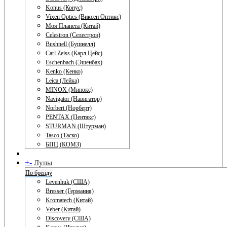
Konus (Конус)
Vixen Optics (Виксен Оптикс)
Моя Планета (Китай)
Celestron (Селестрон)
Bushnell (Бушнелл)
Carl Zeiss (Карл Цейс)
Eschenbach (Эшенбах)
Kenko (Кенко)
Leica (Лейка)
MINOX (Минокс)
Navigator (Навигатор)
Norbert (Норберт)
PENTAX (Пентакс)
STURMAN (Штурман)
Tasco (Таско)
БПЦ (КОМЗ)
+
-
Лупы
По бренду
Levenhuk (США)
Bresser (Германия)
Kromatech (Китай)
Veber (Китай)
Discovery (США)