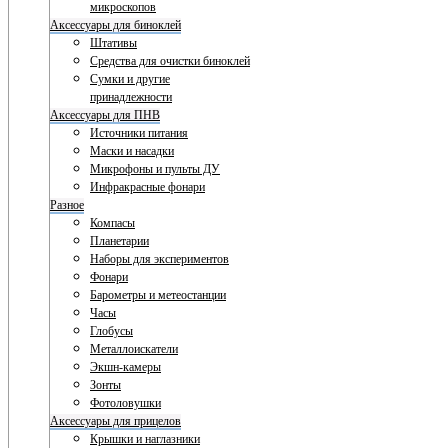
микроскопов
Аксессуары для биноклей
Штативы
Средства для очистки биноклей
Сумки и другие
принадлежности
Аксессуары для ПНВ
Источники питания
Маски и насадки
Микрофоны и пульты ДУ
Инфракрасные фонари
Разное
Компасы
Планетарии
Наборы для экспериментов
Фонари
Барометры и метеостанции
Часы
Глобусы
Металлоискатели
Экшн-камеры
Зонты
Фотоловушки
Аксессуары для прицелов
Крышки и наглазники