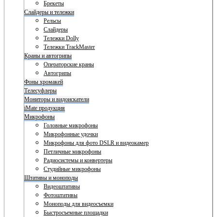
Брекеты
Слайдеры и тележки
Рельсы
Слайдеры
Тележки Dolly
Тележки TrackMaster
Краны и автогрипы
Операторские краны
Автогрипы
Фоны хромакей
Телесуфлеры
Мониторы и видоискатели
iMate продукция
Микрофоны
Головные микрофоны
Микрофонные удочки
Микрофоны для фото DSLR и видеокамер
Петличные микрофоны
Радиосистемы и конвертеры
Студийные микрофоны
Штативы и моноподы
Видеоштативы
Фотоштативы
Моноподы для видеосъемки
Быстросъемные площадки