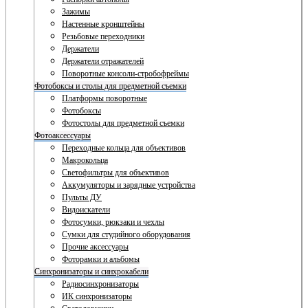
Зажимы
Настенные кронштейны
Резьбовые переходники
Держатели
Держатели отражателей
Поворотные консоли-стробофреймы
Фотобоксы и столы для предметной съемки
Платформы поворотные
Фотобоксы
Фотостолы для предметной съемки
Фотоаксессуары
Переходные кольца для объективов
Макрокольца
Светофильтры для объективов
Аккумуляторы и зарядные устройства
Пульты ДУ
Видоискатели
Фотосумки, рюкзаки и чехлы
Сумки для студийного оборудования
Прочие аксессуары
Фоторамки и альбомы
Синхронизаторы и синхрокабели
Радиосинхронизаторы
ИК синхронизаторы