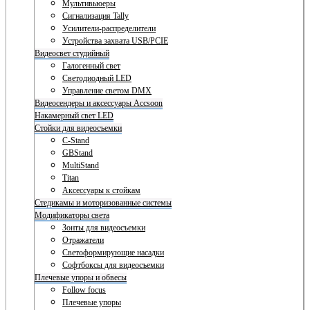
Мультивьюеры
Сигнализация Tally
Усилители-распределители
Устройства захвата USB/PCIE
Видеосвет студийный
Галогенный свет
Светодиодный LED
Управление светом DMX
Видеосендеры и аксессуары Accsoon
Накамерный свет LED
Стойки для видеосъемки
C-Stand
GBStand
MultiStand
Titan
Аксессуары к стойкам
Стедикамы и моторизованные системы
Модификаторы света
Зонты для видеосъемки
Отражатели
Светоформирующие насадки
Софтбоксы для видеосъемки
Плечевые упоры и обвесы
Follow focus
Плечевые упоры