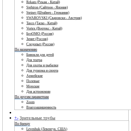
Rekam (Рекам - Китай)
Sightron (Сайтрон - Япония)
Steiner (Штайнер - Германия)
SWAROVSKI (Сваровски - Австрия)
Tasco (Таско - Китай)
Vortex (Вортекс - Китай)
БелОМО (Россия)
Зенит (Россия)
Следопыт (Россия)
По назначению
Бинокли для детей
Для театра
Для охоты и рыбалки
Для туризма и спорта
Армейские
Полевые
Морские
Для астрономии
По другим параметрам
Zoom
Влагозащищенность
+
-
Зрительные трубы
По бренду
Levenhuk (Левенгук. США)