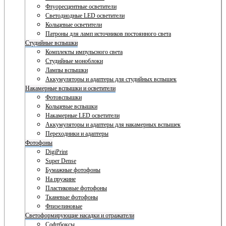
Флуоресцентные осветители
Светодиодные LED осветители
Кольцевые осветители
Патроны для ламп источников постоянного света
Студийные вспышки
Комплекты импульсного света
Студийные моноблоки
Лампы вспышки
Аккумуляторы и адаптеры для студийных вспышек
Накамерные вспышки и осветители
Фотовспышки
Кольцевые вспышки
Накамерные LED осветители
Аккумуляторы и адаптеры для накамерных вспышек
Переходники и адаптеры
Фотофоны
DigiPrint
Super Dense
Бумажные фотофоны
На пружине
Пластиковые фотофоны
Тканевые фотофоны
Флизелиновые
Светоформирующие насадки и отражатели
Софтбоксы