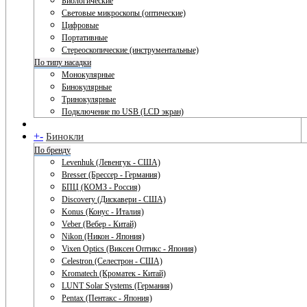
Биологические
Световые микроскопы (оптические)
Цифровые
Портативные
Стереоскопические (инструментальные)
По типу насадки
Монокулярные
Бинокулярные
Тринокулярные
Подключение по USB (LCD экран)
+
-
Бинокли
По бренду
Levenhuk (Левенгук - США)
Bresser (Брессер - Германия)
БПЦ (КОМЗ - Россия)
Discovery (Дискавери - США)
Konus (Конус - Италия)
Veber (Вебер - Китай)
Nikon (Никон - Япония)
Vixen Optics (Виксен Оптикс - Япония)
Celestron (Селестрон - США)
Kromatech (Кроматек - Китай)
LUNT Solar Systems (Германия)
Pentax (Пентакс - Япония)