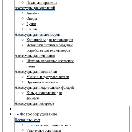
Чехлы для прицелов
Аксессуары для креплений
Антабки
Опоры
Ручки
Сошки
Аксессуары для тепловизоров
Кронштейны для тепловизоров
Источники питания и зарядные
устройства для тепловизоров
Аксессуары для луп и линз
Штативы напольные и запасные
лампы
Аксессуары для пневматики
Мишени и пулеулавливатели
Пружины и манжеты
Аксессуары для подствольных фонарей
Кольца и крепления для
фонарей
Аксессуары для интерьера
+
-
Фотооборудование
Постоянный свет
Комплекты постоянного света
Галогенные осветители