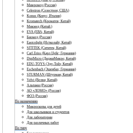
Микромед (Россия)
Celestron (Селестрон; США)
Konus (Конус; Италия)
Kromatech (Кроматек; Китай)
Микмед (Китай.)
EVA (ЕВА; Китай)
Биомед (Россия)
Eastcolight (Истколайт; Китай)
SITITEK (Сититек; Китай)
Carl Zeiss (Карл Цейс; Германия)
DigiMicro (ДиджиМикро; Китай)
EDU-TOYS (Эду-Тойз; Китай)
Eschenbach (Эшенбах; Германия)
STURMAN (Штурман; Китай)
Velvi (Велви; Китай)
Альтами (Россия)
АО «ЛОМО» (Россия)
ФОЗ (Россия)
По назначению
Микроскопы для детей
Для школьников и студентов
Для лаборатории
Для различных работ
По типу