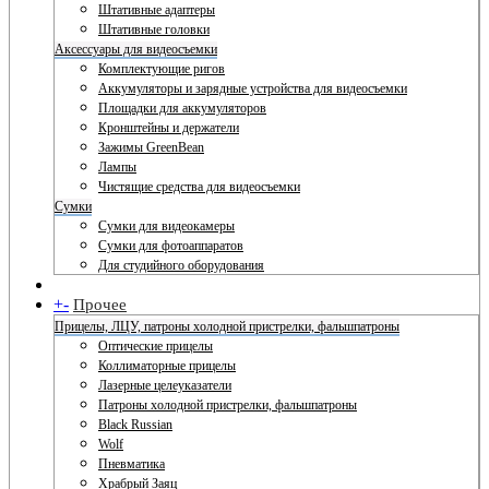
Штативные адаптеры
Штативные головки
Аксессуары для видеосъемки
Комплектующие ригов
Аккумуляторы и зарядные устройства для видеосъемки
Площадки для аккумуляторов
Кронштейны и держатели
Зажимы GreenBean
Лампы
Чистящие средства для видеосъемки
Сумки
Сумки для видеокамеры
Сумки для фотоаппаратов
Для студийного оборудования
+
-
Прочее
Прицелы, ЛЦУ, патроны холодной пристрелки, фальшпатроны
Оптические прицелы
Коллиматорные прицелы
Лазерные целеуказатели
Патроны холодной пристрелки, фальшпатроны
Black Russian
Wolf
Пневматика
Храбрый Заяц