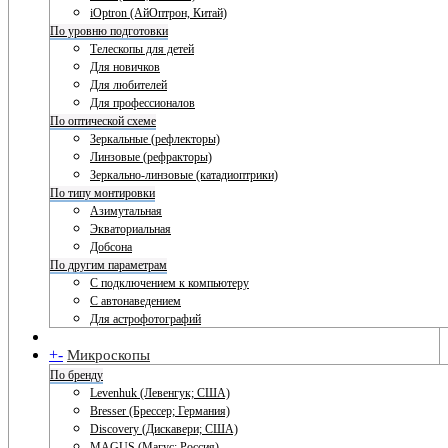
iOptron (АйОптрон, Китай)
По уровню подготовки
Телескопы для детей
Для новичков
Для любителей
Для профессионалов
По оптической схеме
Зеркальные (рефлекторы)
Линзовые (рефракторы)
Зеркально-линзовые (катадиоптрики)
По типу монтировки
Азимутальная
Экваториальная
Добсона
По другим параметрам
С подключением к компьютеру
С автонаведением
Для астрофотографий
+
-
Микроскопы
По бренду
Levenhuk (Левенгук; США)
Bresser (Брессер; Германия)
Discovery (Дискавери; США)
MAGUS (Магус; Россия)