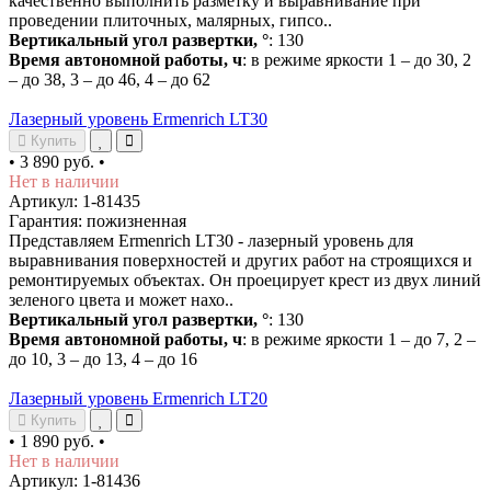
качественно выполнить разметку и выравнивание при
проведении плиточных, малярных, гипсо..
Вертикальный угол развертки, °
: 130
Время автономной работы, ч
: в режиме яркости 1 – до 30, 2
– до 38, 3 – до 46, 4 – до 62
Лазерный уровень Ermenrich LT30
Купить
•
3 890 руб.
•
Нет в наличии
Артикул: 1-81435
Гарантия: пожизненная
Представляем Ermenrich LT30 - лазерный уровень для
выравнивания поверхностей и других работ на строящихся и
ремонтируемых объектах. Он проецирует крест из двух линий
зеленого цвета и может нахо..
Вертикальный угол развертки, °
: 130
Время автономной работы, ч
: в режиме яркости 1 – до 7, 2 –
до 10, 3 – до 13, 4 – до 16
Лазерный уровень Ermenrich LT20
Купить
•
1 890 руб.
•
Нет в наличии
Артикул: 1-81436