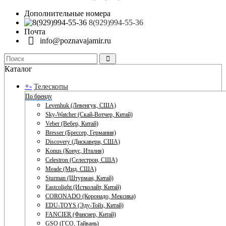
Дополнительные номера
8(929)994-55-36
Почта
info@poznavajamir.ru
Каталог
+
-
Телескопы
По бренду
Levenhuk (Левенгук, США)
Sky-Watcher (Скай-Вотчер, Китай)
Veber (Вебер, Китай)
Bresser (Брессер, Германия)
Discovery (Дискавери, США)
Konus (Конус, Италия)
Celestron (Селестрон, США)
Meade (Мид, США)
Sturman (Штурман, Китай)
Eastcolight (Истколайт, Китай)
CORONADO (Коронадо, Мексика)
EDU-TOYS (Эду-Тойз, Китай)
FANCIER (Фансиер, Китай)
GSO (ГСО, Тайвань)