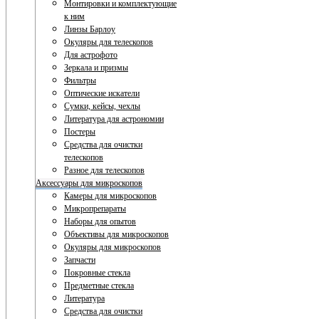
Монтировки и комплектующие
к ним
Линзы Барлоу
Окуляры для телескопов
Для астрофото
Зеркала и призмы
Фильтры
Оптические искатели
Сумки, кейсы, чехлы
Литература для астрономии
Постеры
Средства для очистки
телескопов
Разное для телескопов
Аксессуары для микроскопов
Камеры для микроскопов
Микропрепараты
Наборы для опытов
Объективы для микроскопов
Окуляры для микроскопов
Запчасти
Покровные стекла
Предметные стекла
Литература
Средства для очистки