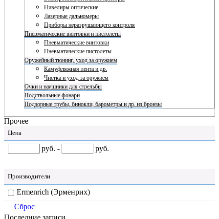
Нивелиры оптические
Лазерные дальномеры
Приборы неразрушающего контроля
Пневматические винтовки и пистолеты
Пневматические винтовки
Пневматические пистолеты
Оружейный тюнинг, уход за оружием
Камуфляжная лента и др.
Чистка и уход за оружием
Очки и наушники для стрельбы
Подствольные фонари
Подзорные трубы, бинокли, барометры и др. из бронзы
Прочее
Цена
руб. -
руб.
Производители
Ermenrich (Эрменрих)
Сброс
Последние записи