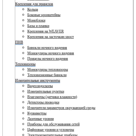
Крепления для прицелов
Кольца
Боковые кронштейны
Моноблоки
Базы и планки
Крепления на WEAVER
Крепления на ласточкин хвост
ПНВ
Бинокли ночного видения
Монокуляры ночного видения
Прицелы ночного видения
Тепловизоры
Монокуляры тепловизоры
Тепловизионные бинокли
Измерительные инструменты
Видеоэндоскопы
Измерительные рулетки
Влагомеры (датчики влажности)
Детекторы проводки
Измерители параметров окружающей среды
Курвиметры
Лазерные уровни
Приборы для обслуживания сетей
Цифровые уровни и угломеры
Электроизмерительные приборы