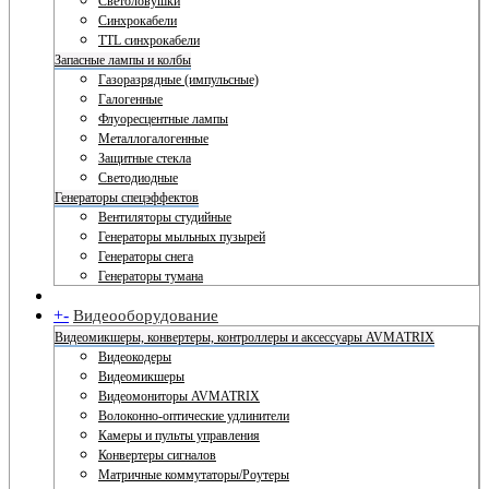
Светоловушки
Синхрокабели
TTL синхрокабели
Запасные лампы и колбы
Газоразрядные (импульсные)
Галогенные
Флуоресцентные лампы
Металлогалогенные
Защитные стекла
Светодиодные
Генераторы спецэффектов
Вентиляторы студийные
Генераторы мыльных пузырей
Генераторы снега
Генераторы тумана
+
-
Видеооборудование
Видеомикшеры, конвертеры, контроллеры и аксессуары AVMATRIX
Видеокодеры
Видеомикшеры
Видеомониторы AVMATRIX
Волоконно-оптические удлинители
Камеры и пульты управления
Конвертеры сигналов
Матричные коммутаторы/Роутеры