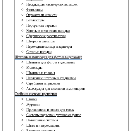
Насадки для накамерных вспышек
Фотозонты
Отражатели и панели
Рефлекторы
Портретные тарелки
Конусы и оптические насадки
Сферические рассеиватели
Шторки и фильтры
Переходные кольца и адаптеры
Сотовые насадки
Штативы и моноподы для фото и видеокамер
Штативы для фото и видеокамер
Моноподы
Штативные головы
Наплечные штативы и стедикамы
Струбцины и присоски
Аксессуары для штативов и моноподов
Стойки и системы крепления
Стойки
Журавли
Противовесы и колеса для стоек
Системы подъема и установки фонов
Потолочные системы
Штанги и перекладины
Распорки автополы