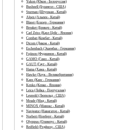
Yukon (Юкон - Белоруссия)
Bushnell (Бушнелл - США)
Sturman (Штурман - Китай)
Alpen (Альпен - Китай)
Blaser (Блазер - Германия)
Breaker (Брикер - Китай)
Carl Zeiss (Карл Цейс - Япония)
Combat (Комбат - Китай)
Dicom (Диком - Китай)
Eschenbach (Эшенбах - Германия)
Fujinon (Фуджинон - Китай)
GAMO (Гамо - Китай)
GAUT (Гаут - Китай)
Hama (Хама - Китай)
Hawke (Хоук - Великобритания)
Kaps (Капс - Германия)
Kenko (Кенко - Япония)
Leica (Лейка - Португалия)
Leupold (Люпольд - США)
Meade (Мид - Китай)
MINOX (Минокс - Китай)
Navigator (Навигатор - Китай)
Norbert (Норберт - Китай)
Olympus (Олимпус - Китай)
Redfield (Редфилд - США)