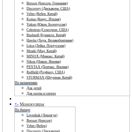
Bresser (Брессер. Германия)
Discovery (Дискавери. США)
Veber (Вебер. Китай)
Konus (Конус. Италия)
Yukon (Юкон. Белоруссия)
Celestron (Селестрон. США)
Bushnell (Бушнелл. Китай)
Hawke (Хоук. Великобритания)
Leica (Лейка. Португалия)
Meade (Мид. Китай)
MINOX (Минокс. Китай)
Nikon (Никон. Япония)
PENTAX (Пентакс. Япония)
Redfield (Редфилд. США)
STURMAN (Штурман. Китай)
По назначению
Для детей
Для охоты и спорта
+
-
Монокуляры
По бренду
Levenhuk (Левенгук)
Bresser (Брессер)
Veber (Вебер)
Discovery (Дискавери)