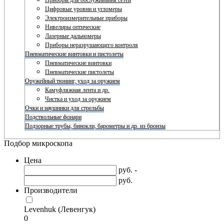
Приборы для обслуживания сетей
Цифровые уровни и угломеры
Электроизмерительные приборы
Нивелиры оптические
Лазерные дальномеры
Приборы неразрушающего контроля
Пневматические винтовки и пистолеты
Пневматические винтовки
Пневматические пистолеты
Оружейный тюнинг, уход за оружием
Камуфляжная лента и др.
Чистка и уход за оружием
Очки и наушники для стрельбы
Подствольные фонари
Подзорные трубы, бинокли, барометры и др. из бронзы
Подбор микроскопа
Цена
руб. -
руб.
Производители
Levenhuk (Левенгук)
0