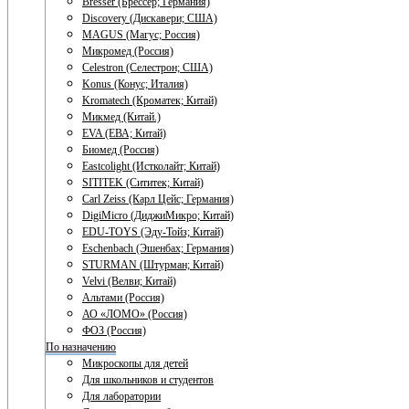
Bresser (Брессер; Германия)
Discovery (Дискавери; США)
MAGUS (Магус; Россия)
Микромед (Россия)
Celestron (Селестрон; США)
Konus (Конус; Италия)
Kromatech (Кроматек; Китай)
Микмед (Китай.)
EVA (ЕВА; Китай)
Биомед (Россия)
Eastcolight (Истколайт; Китай)
SITITEK (Сититек; Китай)
Carl Zeiss (Карл Цейс; Германия)
DigiMicro (ДиджиМикро; Китай)
EDU-TOYS (Эду-Тойз; Китай)
Eschenbach (Эшенбах; Германия)
STURMAN (Штурман; Китай)
Velvi (Велви; Китай)
Альтами (Россия)
АО «ЛОМО» (Россия)
ФОЗ (Россия)
По назначению
Микроскопы для детей
Для школьников и студентов
Для лаборатории