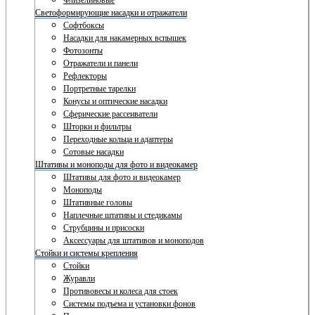
Флизелиновые
Светоформирующие насадки и отражатели
Софтбоксы
Насадки для накамерных вспышек
Фотозонты
Отражатели и панели
Рефлекторы
Портретные тарелки
Конусы и оптические насадки
Сферические рассеиватели
Шторки и фильтры
Переходные кольца и адаптеры
Сотовые насадки
Штативы и моноподы для фото и видеокамер
Штативы для фото и видеокамер
Моноподы
Штативные головы
Наплечные штативы и стедикамы
Струбцины и присоски
Аксессуары для штативов и моноподов
Стойки и системы крепления
Стойки
Журавли
Противовесы и колеса для стоек
Системы подъема и установки фонов