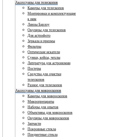
Аксессуары для телескопов
Камеры для телескопов
Монтировки и комплектующие
к ним
Линзы Барлоу
Окуляры для телескопов
Для астрофото
Зеркала и призмы
Фильтры
Оптические искатели
Сумки, кейсы, чехлы
Литература для астрономии
Постеры
Средства для очистки
телескопов
Разное для телескопов
Аксессуары для микроскопов
Камеры для микроскопов
Микропрепараты
Наборы для опытов
Объективы для микроскопов
Окуляры для микроскопов
Запчасти
Покровные стекла
Предметные стекла