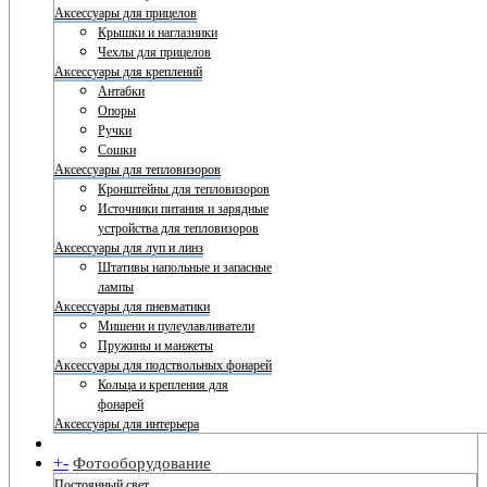
Аксессуары для прицелов
Крышки и наглазники
Чехлы для прицелов
Аксессуары для креплений
Антабки
Опоры
Ручки
Сошки
Аксессуары для тепловизоров
Кронштейны для тепловизоров
Источники питания и зарядные
устройства для тепловизоров
Аксессуары для луп и линз
Штативы напольные и запасные
лампы
Аксессуары для пневматики
Мишени и пулеулавливатели
Пружины и манжеты
Аксессуары для подствольных фонарей
Кольца и крепления для
фонарей
Аксессуары для интерьера
+
-
Фотооборудование
Постоянный свет