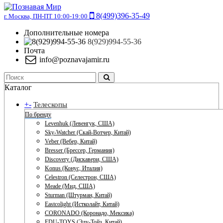
8(499)396-35-49
г. Москва, ПН-ПТ 10:00-19:00
Дополнительные номера
8(929)994-55-36
Почта
info@poznavajamir.ru
Каталог
+
-
Телескопы
По бренду
Levenhuk (Левенгук, США)
Sky-Watcher (Скай-Вотчер, Китай)
Veber (Вебер, Китай)
Bresser (Брессер, Германия)
Discovery (Дискавери, США)
Konus (Конус, Италия)
Celestron (Селестрон, США)
Meade (Мид, США)
Sturman (Штурман, Китай)
Eastcolight (Истколайт, Китай)
CORONADO (Коронадо, Мексика)
EDU-TOYS (Эду-Тойз, Китай)