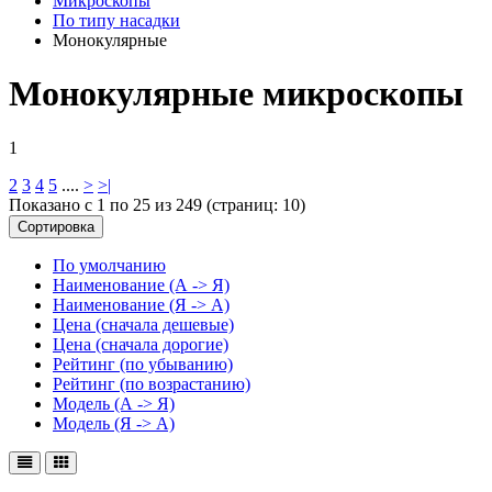
Микроскопы
По типу насадки
Монокулярные
Монокулярные микроскопы
1
2
3
4
5
....
>
>|
Показано с 1 по 25 из 249 (страниц: 10)
Сортировка
По умолчанию
Наименование (А -> Я)
Наименование (Я -> А)
Цена (сначала дешевые)
Цена (сначала дорогие)
Рейтинг (по убыванию)
Рейтинг (по возрастанию)
Модель (А -> Я)
Модель (Я -> А)