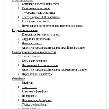
Комплекты постоянного света
Галогенные осветители
Флуоресцентные осветители
Светодиодные LED осветители
Кольцевые осветители
Патроны для ламп источников постоянного света
Студийные вспышки
Комплекты импульсного света
Студийные моноблоки
Лампы вспышки
Аккумуляторы и адаптеры для студийных вспышек
Накамерные вспышки и осветители
Фотовспышки
Кольцевые вспышки
Накамерные LED осветители
Аккумуляторы и адаптеры для накамерных вспышек
Переходники и адаптеры
Фотофоны
DigiPrint
Super Dense
Бумажные фотофоны
На пружине
Пластиковые фотофоны
Тканевые фотофоны