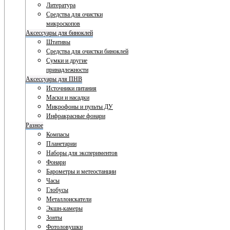
Литература
Средства для очистки
микроскопов
Аксессуары для биноклей
Штативы
Средства для очистки биноклей
Сумки и другие
принадлежности
Аксессуары для ПНВ
Источники питания
Маски и насадки
Микрофоны и пульты ДУ
Инфракрасные фонари
Разное
Компасы
Планетарии
Наборы для экспериментов
Фонари
Барометры и метеостанции
Часы
Глобусы
Металлоискатели
Экшн-камеры
Зонты
Фотоловушки