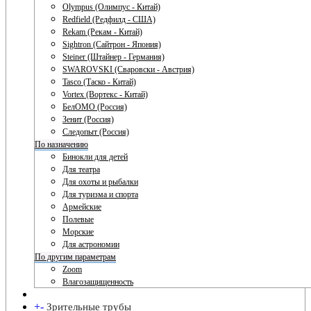
Olympus (Олимпус - Китай)
Redfield (Редфилд - США)
Rekam (Рекам - Китай)
Sightron (Сайтрон - Япония)
Steiner (Штайнер - Германия)
SWAROVSKI (Сваровски - Австрия)
Tasco (Таско - Китай)
Vortex (Вортекс - Китай)
БелОМО (Россия)
Зенит (Россия)
Следопыт (Россия)
По назначению
Бинокли для детей
Для театра
Для охоты и рыбалки
Для туризма и спорта
Армейские
Полевые
Морские
Для астрономии
По другим параметрам
Zoom
Влагозащищенность
+
-
Зрительные трубы