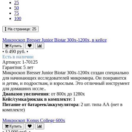
25
50
75
100
На странице:
25
Микроскоп Bresser Junior Biotar 300x-1200x, в кейсе
Купить
•
6 490 руб.
•
Есть в наличии
Артикул: 1-70125
Гарантия: 5 лет
Микроскоп Bresser Junior Biotar 300x-1200x создан специально
для начинающих исследователей микромира. Он понравится
и детям, и подросткам, и взрослым. Это отличный инструмент
для домашних иссле..
Диапазон увеличения
: от 800х до 1280х
Кейс/сумка/рюкзак в комплекте
: 1
Питание от батареек/аккумулятора
: 2 шт. типа АА (нет в
комплекте)
Микроскоп Konus College 600x
Купить
•
12 990 руб.
•