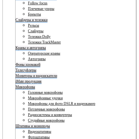
Follow focus
Плечевые упоры
Брекеты
Слайдеры и тележки
Рельсы
Слайдеры
Тележки Dolly
Тележки TrackMaster
Краны и автогрипы
Операторские краны
Автогрипы
Фоны хромакей
Телесуфлеры
Мониторы и видоискатели
iMate продукция
Микрофоны
Головные микрофоны
Микрофонные удочки
Микрофоны для фото DSLR и видеокамер
Петличные микрофоны
Радиосистемы и конвертеры
Студийные микрофоны
Штативы и моноподы
Видеоштативы
Фотоштативы