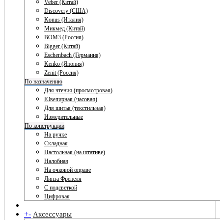
Veber (Китай)
Discovery (США)
Konus (Италия)
Микмед (Китай)
ВОМЗ (Россия)
Bigger (Китай)
Eschenbach (Германия)
Kenko (Япония)
Zenit (Россия)
По назначению
Для чтения (просмотровая)
Ювелирная (часовая)
Для шитья (текстильная)
Измерительные
По конструкции
На ручке
Складная
Настольная (на штативе)
Налобная
На очковой оправе
Линза Френеля
С подсветкой
Цифровая
+
-
Аксессуары