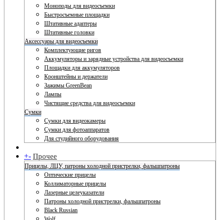
Моноподы для видеосъемки
Быстросъемные площадки
Штативные адаптеры
Штативные головки
Аксессуары для видеосъемки
Комплектующие ригов
Аккумуляторы и зарядные устройства для видеосъемки
Площадки для аккумуляторов
Кронштейны и держатели
Зажимы GreenBean
Лампы
Чистящие средства для видеосъемки
Сумки
Сумки для видеокамеры
Сумки для фотоаппаратов
Для студийного оборудования
+
-
Прочее
Прицелы, ЛЦУ, патроны холодной пристрелки, фальшпатроны
Оптические прицелы
Коллиматорные прицелы
Лазерные целеуказатели
Патроны холодной пристрелки, фальшпатроны
Black Russian
Wolf