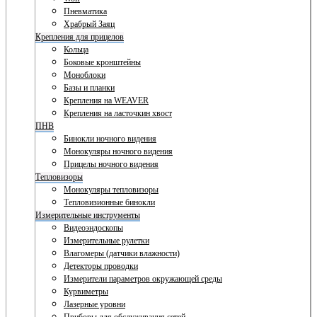
Пневматика
Храбрый Заяц
Крепления для прицелов
Кольца
Боковые кронштейны
Моноблоки
Базы и планки
Крепления на WEAVER
Крепления на ласточкин хвост
ПНВ
Бинокли ночного видения
Монокуляры ночного видения
Прицелы ночного видения
Тепловизоры
Монокуляры тепловизоры
Тепловизионные бинокли
Измерительные инструменты
Видеоэндоскопы
Измерительные рулетки
Влагомеры (датчики влажности)
Детекторы проводки
Измерители параметров окружающей среды
Курвиметры
Лазерные уровни