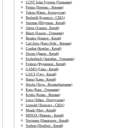
LUNT Solar Systems (Германия)
Pentax (Пентакс - Япония)
Yukon (Юкон - Белоруссия)
Bushnell (Бушнелл - США)
Sturman (Штурман - Китай)
Alpen (Альпен - Китай)
Blaser (Блазер - Германия)
Breaker (Брикер - Китай)
Carl Zeiss (Карл Цейс - Япония)
Combat (Комбат - Китай)
Dicom (Диком - Китай)
Eschenbach (Эшенбах - Германия)
Fujinon (Фуджинон - Китай)
GAMO (Гамо - Китай)
GAUT (Гаут - Китай)
Hama (Хама - Китай)
Hawke (Хоук - Великобритания)
Kaps (Капс - Германия)
Kenko (Кенко - Япония)
Leica (Лейка - Португалия)
Leupold (Люпольд - США)
Meade (Мид - Китай)
MINOX (Минокс - Китай)
Navigator (Навигатор - Китай)
Norbert (Норберт - Китай)