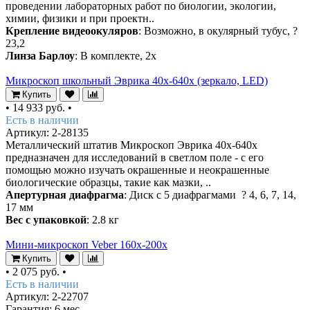
проведении лабораторных работ по биологии, экологии,
химии, физики и при проектн..
Крепление видеоокуляров
: Возможно, в окулярный тубус, ?
23,2
Линза Барлоу
: В комплекте, 2х
Микроскоп школьный Эврика 40х-640х (зеркало, LED)
Купить
•
14 933 руб.
•
Есть в наличии
Артикул: 2-28135
Металлический штатив Микроскоп Эврика 40х-640х
предназначен для исследований в светлом поле - с его
помощью можно изучать окрашенные и неокрашенные
биологические образцы, такие как мазки, ..
Апертурная диафрагма
: Диск с 5 диафрагмами ? 4, 6, 7, 14,
17 мм
Вес с упаковкой
: 2.8 кг
Мини-микроскоп Veber 160x-200х
Купить
•
2 075 руб.
•
Есть в наличии
Артикул: 2-22707
Гарантия: 6 мес.