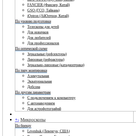
FANCIER (Фансиер, Китай)
GSO (ГСО, Тайвань)
iOptron (АйОптрон, Китай)
По уровню подготовки
Телескопы для детей
Для новичков
Для любителей
Для профессионалов
По оптической схеме
Зеркальные (рефлекторы)
Линзовые (рефракторы)
Зеркально-линзовые (катадиоптрики)
По типу монтировки
Азимутальная
Экваториальная
Добсона
По другим параметрам
С подключением к компьютеру
С автонаведением
Для астрофотографий
+
-
Микроскопы
По бренду
Levenhuk (Левенгук; США)