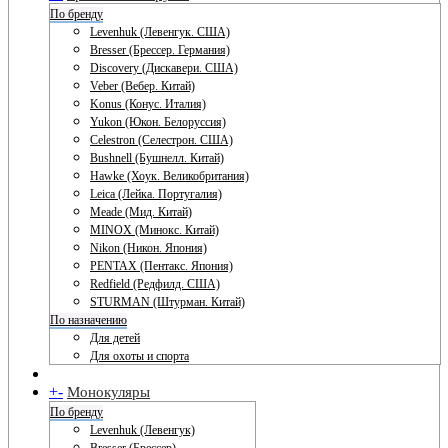
По бренду
Levenhuk (Левенгук. США)
Bresser (Брессер. Германия)
Discovery (Дискавери. США)
Veber (Вебер. Китай)
Konus (Конус. Италия)
Yukon (Юкон. Белоруссия)
Celestron (Селестрон. США)
Bushnell (Бушнелл. Китай)
Hawke (Хоук. Великобритания)
Leica (Лейка. Португалия)
Meade (Мид. Китай)
MINOX (Минокс. Китай)
Nikon (Никон. Япония)
PENTAX (Пентакс. Япония)
Redfield (Редфилд. США)
STURMAN (Штурман. Китай)
По назначению
Для детей
Для охоты и спорта
+
-
Монокуляры
По бренду
Levenhuk (Левенгук)