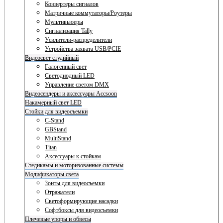
Конвертеры сигналов
Матричные коммутаторы/Роутеры
Мультивьюеры
Сигнализация Tally
Усилители-распределители
Устройства захвата USB/PCIE
Видеосвет студийный
Галогенный свет
Светодиодный LED
Управление светом DMX
Видеосендеры и аксессуары Accsoon
Накамерный свет LED
Стойки для видеосъемки
C-Stand
GBStand
MultiStand
Titan
Аксессуары к стойкам
Стедикамы и моторизованные системы
Модификаторы света
Зонты для видеосъемки
Отражатели
Светоформирующие насадки
Софтбоксы для видеосъемки
Плечевые упоры и обвесы