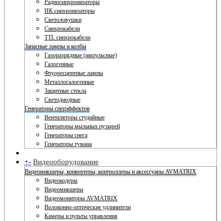
Радиосинхронизаторы
ИК синхронизаторы
Светоловушки
Синхрокабели
TTL синхрокабели
Запасные лампы и колбы
Газоразрядные (импульсные)
Галогенные
Флуоресцентные лампы
Металлогалогенные
Защитные стекла
Светодиодные
Генераторы спецэффектов
Вентиляторы студийные
Генераторы мыльных пузырей
Генераторы снега
Генераторы тумана
+
-
Видеооборудование
Видеомикшеры, конвертеры, контроллеры и аксессуары AVMATRIX
Видеокодеры
Видеомикшеры
Видеомониторы AVMATRIX
Волоконно-оптические удлинители
Камеры и пульты управления