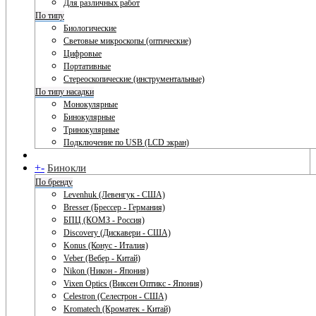
Для различных работ
По типу
Биологические
Световые микроскопы (оптические)
Цифровые
Портативные
Стереоскопические (инструментальные)
По типу насадки
Монокулярные
Бинокулярные
Тринокулярные
Подключение по USB (LCD экран)
+
-
Бинокли
По бренду
Levenhuk (Левенгук - США)
Bresser (Брессер - Германия)
БПЦ (КОМЗ - Россия)
Discovery (Дискавери - США)
Konus (Конус - Италия)
Veber (Вебер - Китай)
Nikon (Никон - Япония)
Vixen Optics (Виксен Оптикс - Япония)
Celestron (Селестрон - США)
Kromatech (Кроматек - Китай)