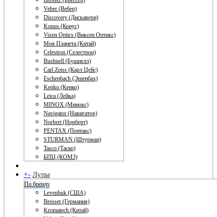
Bresser (Брессер)
Veber (Вебер)
Discovery (Дискавери)
Konus (Конус)
Vixen Optics (Виксен Оптикс)
Моя Планета (Китай)
Celestron (Селестрон)
Bushnell (Бушнелл)
Carl Zeiss (Карл Цейс)
Eschenbach (Эшенбах)
Kenko (Кенко)
Leica (Лейка)
MINOX (Минокс)
Navigator (Навигатор)
Norbert (Норберт)
PENTAX (Пентакс)
STURMAN (Штурман)
Tasco (Таско)
БПЦ (КОМЗ)
+
-
Лупы
По бренду
Levenhuk (США)
Bresser (Германия)
Kromatech (Китай)