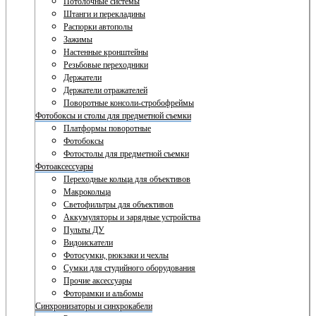
Потолочные системы
Штанги и перекладины
Распорки автополы
Зажимы
Настенные кронштейны
Резьбовые переходники
Держатели
Держатели отражателей
Поворотные консоли-стробофреймы
Фотобоксы и столы для предметной съемки
Платформы поворотные
Фотобоксы
Фотостолы для предметной съемки
Фотоаксессуары
Переходные кольца для объективов
Макрокольца
Светофильтры для объективов
Аккумуляторы и зарядные устройства
Пульты ДУ
Видоискатели
Фотосумки, рюкзаки и чехлы
Сумки для студийного оборудования
Прочие аксессуары
Фоторамки и альбомы
Синхронизаторы и синхрокабели