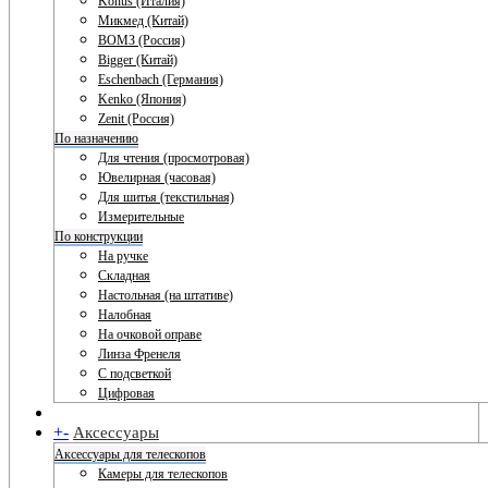
Konus (Италия)
Микмед (Китай)
ВОМЗ (Россия)
Bigger (Китай)
Eschenbach (Германия)
Kenko (Япония)
Zenit (Россия)
По назначению
Для чтения (просмотровая)
Ювелирная (часовая)
Для шитья (текстильная)
Измерительные
По конструкции
На ручке
Складная
Настольная (на штативе)
Налобная
На очковой оправе
Линза Френеля
С подсветкой
Цифровая
+
-
Аксессуары
Аксессуары для телескопов
Камеры для телескопов