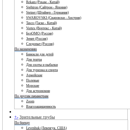
Rekam (Рекам - Китай)
Sightron (Сайтрон - Япония)
Steiner (Штайнер - Германия)
SWAROVSKI (Сваровски - Австрия)
Tasco (Таско - Китай)
Vortex (Вортекс - Китай)
БелОМО (Россия)
Зенит (Россия)
Следопыт (Россия)
По назначению
Бинокли для детей
Для театра
Для охоты и рыбалки
Для туризма и спорта
Армейские
Полевые
Морские
Для астрономии
По другим параметрам
Zoom
Влагозащищенность
+
-
Зрительные трубы
По бренду
Levenhuk (Левенгук. США)