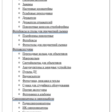
Зажимы
Настенные кронштейны
Резьбовые переходники
Держатели
Держатели отражателей
Поворотные консоли-стробофреймы
Фотобоксы и столы для предметной съемки
Платформы поворотные
Фотобоксы
Фотостолы для предметной съемки
Фотоаксессуары
Переходные кольца для объективов
Макрокольца
Светофильтры для объективов
Аккумуляторы и зарядные устройства
Пульты ДУ
Видоискатели
Фотосумки, рюкзаки и чехлы
Сумки для студийного оборудования
Прочие аксессуары
Фоторамки и альбомы
Синхронизаторы и синхрокабели
Радиосинхронизаторы
ИК синхронизаторы