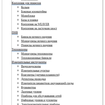
Крепления для прицелов
Кольца
Боковые кронштейны
Моноблоки
Базы и планки
Крепления на WEAVER
Крепления на ласточкин хвост
ПНВ
Бинокли ночного видения
Монокуляры ночного видения
Прицелы ночного видения
Тепловизоры
Монокуляры тепловизоры
Тепловизионные бинокли
Измерительные инструменты
Видеоэндоскопы
Измерительные рулетки
Влагомеры (датчики влажности)
Детекторы проводки
Измерители параметров окружающей среды
Курвиметры
Лазерные уровни
Приборы для обслуживания сетей
Цифровые уровни и угломеры
Электроизмерительные приборы