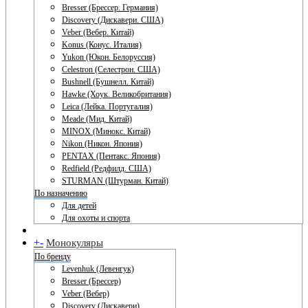
Bresser (Брессер. Германия)
Discovery (Дискавери. США)
Veber (Вебер. Китай)
Konus (Конус. Италия)
Yukon (Юкон. Белоруссия)
Celestron (Селестрон. США)
Bushnell (Бушнелл. Китай)
Hawke (Хоук. Великобритания)
Leica (Лейка. Португалия)
Meade (Мид. Китай)
MINOX (Минокс. Китай)
Nikon (Никон. Япония)
PENTAX (Пентакс. Япония)
Redfield (Редфилд. США)
STURMAN (Штурман. Китай)
По назначению
Для детей
Для охоты и спорта
+
-
Монокуляры
По бренду
Levenhuk (Левенгук)
Bresser (Брессер)
Veber (Вебер)
Discovery (Дискавери)