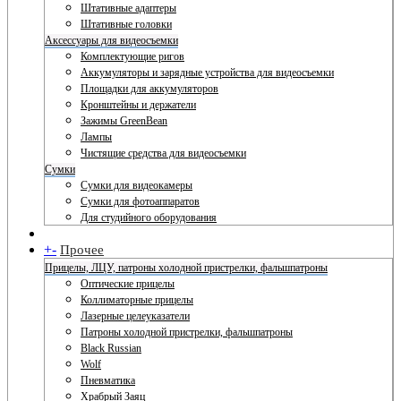
Штативные адаптеры
Штативные головки
Аксессуары для видеосъемки
Комплектующие ригов
Аккумуляторы и зарядные устройства для видеосъемки
Площадки для аккумуляторов
Кронштейны и держатели
Зажимы GreenBean
Лампы
Чистящие средства для видеосъемки
Сумки
Сумки для видеокамеры
Сумки для фотоаппаратов
Для студийного оборудования
+
-
Прочее
Прицелы, ЛЦУ, патроны холодной пристрелки, фальшпатроны
Оптические прицелы
Коллиматорные прицелы
Лазерные целеуказатели
Патроны холодной пристрелки, фальшпатроны
Black Russian
Wolf
Пневматика
Храбрый Заяц