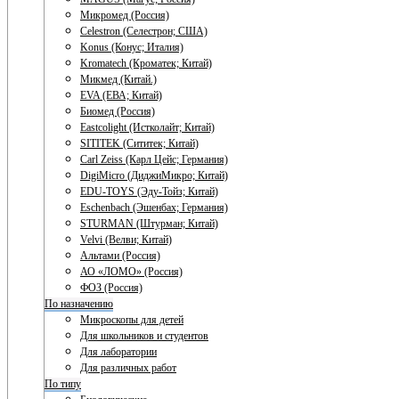
Микромед (Россия)
Celestron (Селестрон; США)
Konus (Конус; Италия)
Kromatech (Кроматек; Китай)
Микмед (Китай.)
EVA (ЕВА; Китай)
Биомед (Россия)
Eastcolight (Истколайт; Китай)
SITITEK (Сититек; Китай)
Carl Zeiss (Карл Цейс; Германия)
DigiMicro (ДиджиМикро; Китай)
EDU-TOYS (Эду-Тойз; Китай)
Eschenbach (Эшенбах; Германия)
STURMAN (Штурман; Китай)
Velvi (Велви; Китай)
Альтами (Россия)
АО «ЛОМО» (Россия)
ФОЗ (Россия)
По назначению
Микроскопы для детей
Для школьников и студентов
Для лаборатории
Для различных работ
По типу