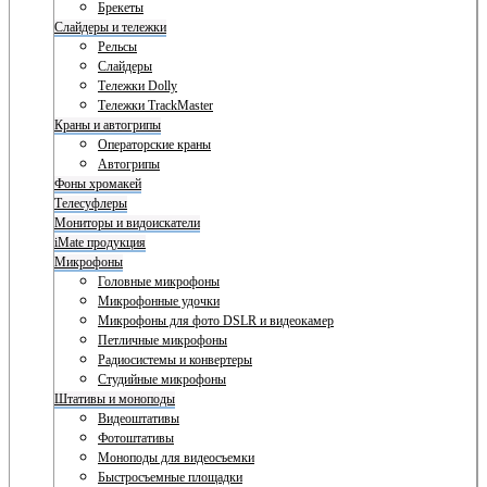
Брекеты
Слайдеры и тележки
Рельсы
Слайдеры
Тележки Dolly
Тележки TrackMaster
Краны и автогрипы
Операторские краны
Автогрипы
Фоны хромакей
Телесуфлеры
Мониторы и видоискатели
iMate продукция
Микрофоны
Головные микрофоны
Микрофонные удочки
Микрофоны для фото DSLR и видеокамер
Петличные микрофоны
Радиосистемы и конвертеры
Студийные микрофоны
Штативы и моноподы
Видеоштативы
Фотоштативы
Моноподы для видеосъемки
Быстросъемные площадки