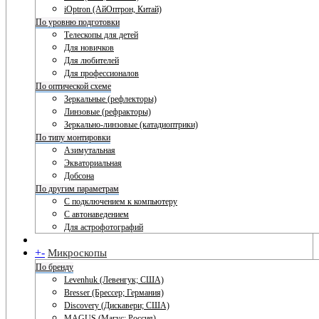
iOptron (АйОптрон, Китай)
По уровню подготовки
Телескопы для детей
Для новичков
Для любителей
Для профессионалов
По оптической схеме
Зеркальные (рефлекторы)
Линзовые (рефракторы)
Зеркально-линзовые (катадиоптрики)
По типу монтировки
Азимутальная
Экваториальная
Добсона
По другим параметрам
С подключением к компьютеру
С автонаведением
Для астрофотографий
+
-
Микроскопы
По бренду
Levenhuk (Левенгук; США)
Bresser (Брессер; Германия)
Discovery (Дискавери; США)
MAGUS (Магус; Россия)