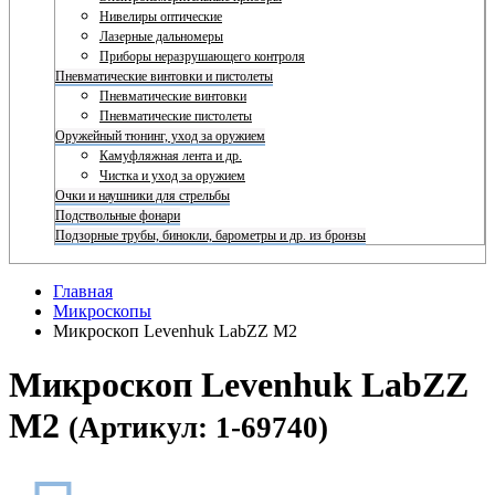
Нивелиры оптические
Лазерные дальномеры
Приборы неразрушающего контроля
Пневматические винтовки и пистолеты
Пневматические винтовки
Пневматические пистолеты
Оружейный тюнинг, уход за оружием
Камуфляжная лента и др.
Чистка и уход за оружием
Очки и наушники для стрельбы
Подствольные фонари
Подзорные трубы, бинокли, барометры и др. из бронзы
Главная
Микроскопы
Микроскоп Levenhuk LabZZ M2
Микроскоп Levenhuk LabZZ
M2
(Артикул: 1-69740)