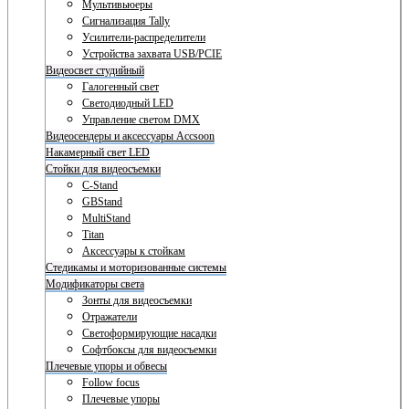
Мультивьюеры
Сигнализация Tally
Усилители-распределители
Устройства захвата USB/PCIE
Видеосвет студийный
Галогенный свет
Светодиодный LED
Управление светом DMX
Видеосендеры и аксессуары Accsoon
Накамерный свет LED
Стойки для видеосъемки
C-Stand
GBStand
MultiStand
Titan
Аксессуары к стойкам
Стедикамы и моторизованные системы
Модификаторы света
Зонты для видеосъемки
Отражатели
Светоформирующие насадки
Софтбоксы для видеосъемки
Плечевые упоры и обвесы
Follow focus
Плечевые упоры