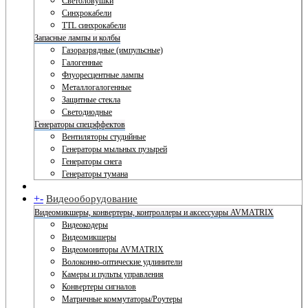
Светоловушки
Синхрокабели
TTL синхрокабели
Запасные лампы и колбы
Газоразрядные (импульсные)
Галогенные
Флуоресцентные лампы
Металлогалогенные
Защитные стекла
Светодиодные
Генераторы спецэффектов
Вентиляторы студийные
Генераторы мыльных пузырей
Генераторы снега
Генераторы тумана
+
-
Видеооборудование
Видеомикшеры, конвертеры, контроллеры и аксессуары AVMATRIX
Видеокодеры
Видеомикшеры
Видеомониторы AVMATRIX
Волоконно-оптические удлинители
Камеры и пульты управления
Конвертеры сигналов
Матричные коммутаторы/Роутеры