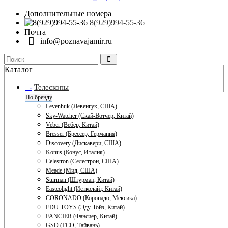
Дополнительные номера
8(929)994-55-36
Почта
info@poznavajamir.ru
Каталог
+
-
Телескопы
По бренду
Levenhuk (Левенгук, США)
Sky-Watcher (Скай-Вотчер, Китай)
Veber (Вебер, Китай)
Bresser (Брессер, Германия)
Discovery (Дискавери, США)
Konus (Конус, Италия)
Celestron (Селестрон, США)
Meade (Мид, США)
Sturman (Штурман, Китай)
Eastcolight (Истколайт, Китай)
CORONADO (Коронадо, Мексика)
EDU-TOYS (Эду-Тойз, Китай)
FANCIER (Фансиер, Китай)
GSO (ГСО, Тайвань)