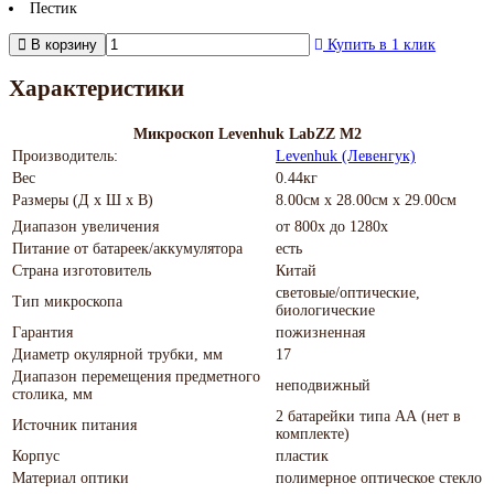
Пестик
В корзину
Купить в 1 клик
Характеристики
Микроскоп Levenhuk LabZZ M2
Производитель:
Levenhuk (Левенгук)
Вес
0.44кг
Размеры (Д х Ш х В)
8.00см x 28.00см x 29.00см
Диапазон увеличения
от 800х до 1280х
Питание от батареек/аккумулятора
есть
Страна изготовитель
Китай
световые/оптические,
Тип микроскопа
биологические
Гарантия
пожизненная
Диаметр окулярной трубки, мм
17
Диапазон перемещения предметного
неподвижный
столика, мм
2 батарейки типа АА (нет в
Источник питания
комплекте)
Корпус
пластик
Материал оптики
полимерное оптическое стекло