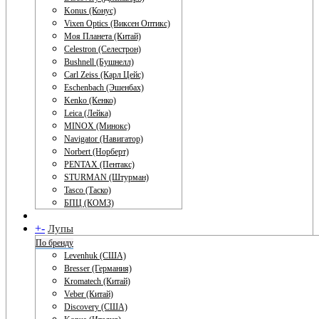
Konus (Конус)
Vixen Optics (Виксен Оптикс)
Моя Планета (Китай)
Celestron (Селестрон)
Bushnell (Бушнелл)
Carl Zeiss (Карл Цейс)
Eschenbach (Эшенбах)
Kenko (Кенко)
Leica (Лейка)
MINOX (Минокс)
Navigator (Навигатор)
Norbert (Норберт)
PENTAX (Пентакс)
STURMAN (Штурман)
Tasco (Таско)
БПЦ (КОМЗ)
+
-
Лупы
По бренду
Levenhuk (США)
Bresser (Германия)
Kromatech (Китай)
Veber (Китай)
Discovery (США)