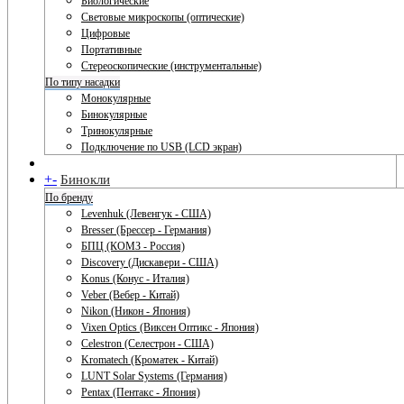
Биологические
Световые микроскопы (оптические)
Цифровые
Портативные
Стереоскопические (инструментальные)
По типу насадки
Монокулярные
Бинокулярные
Тринокулярные
Подключение по USB (LCD экран)
+
-
Бинокли
По бренду
Levenhuk (Левенгук - США)
Bresser (Брессер - Германия)
БПЦ (КОМЗ - Россия)
Discovery (Дискавери - США)
Konus (Конус - Италия)
Veber (Вебер - Китай)
Nikon (Никон - Япония)
Vixen Optics (Виксен Оптикс - Япония)
Celestron (Селестрон - США)
Kromatech (Кроматек - Китай)
LUNT Solar Systems (Германия)
Pentax (Пентакс - Япония)