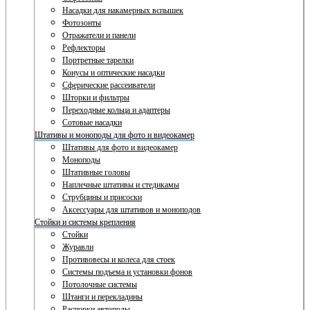
Насадки для накамерных вспышек
Фотозонты
Отражатели и панели
Рефлекторы
Портретные тарелки
Конусы и оптические насадки
Сферические рассеиватели
Шторки и фильтры
Переходные кольца и адаптеры
Сотовые насадки
Штативы и моноподы для фото и видеокамер
Штативы для фото и видеокамер
Моноподы
Штативные головы
Наплечные штативы и стедикамы
Струбцины и присоски
Аксессуары для штативов и моноподов
Стойки и системы крепления
Стойки
Журавли
Противовесы и колеса для стоек
Системы подъема и установки фонов
Потолочные системы
Штанги и перекладины
Распорки автополы