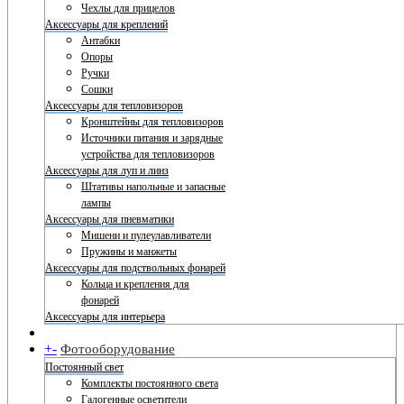
Чехлы для прицелов
Аксессуары для креплений
Антабки
Опоры
Ручки
Сошки
Аксессуары для тепловизоров
Кронштейны для тепловизоров
Источники питания и зарядные
устройства для тепловизоров
Аксессуары для луп и линз
Штативы напольные и запасные
лампы
Аксессуары для пневматики
Мишени и пулеулавливатели
Пружины и манжеты
Аксессуары для подствольных фонарей
Кольца и крепления для
фонарей
Аксессуары для интерьера
+
-
Фотооборудование
Постоянный свет
Комплекты постоянного света
Галогенные осветители