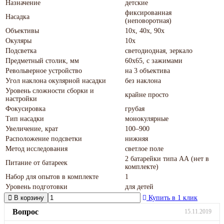
Назначение
детские
фиксированная
Насадка
(неповоротная)
Объективы
10х, 40х, 90х
Окуляры
10х
Подсветка
светодиодная, зеркало
Предметный столик, мм
60x65, с зажимами
Револьверное устройство
на 3 объектива
Угол наклона окулярной насадки
без наклона
Уровень сложности сборки и
крайне просто
настройки
Фокусировка
грубая
Тип насадки
монокулярные
Увеличение, крат
100–900
Расположение подсветки
нижняя
Метод исследования
светлое поле
2 батарейки типа АА (нет в
Питание от батареек
комплекте)
Набор для опытов в комплекте
1
Уровень подготовки
для детей
В корзину
Купить в 1 клик
Вопрос
15.11.2019