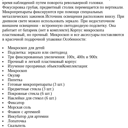
время наблюдений путем поворота револьверной головки.
Фокусировка грубая, предметный столик перемещается по вертикали.
Микропрепараты фиксируются при помощи специальных
металлических зажимов.Источник освещения расположен внизу. При
дневном свете можно использовать зеркало. При недостаточном
внешнем освещении - встроенную светодиодную подсветку. Она
работает от батареек (нет в комплекте).Корпус микроскопа
пластиковый, но прочный. Микроскоп и все аксессуары поставляются
в красочной подарочной упаковке.Особенности:
Микроскоп для детей
Подсветка: зеркало или светодиод
Три фиксированных увеличения: 100х, 400х и 900х
Прочный и легкий пластиковый корпус
Изучение прозрачных объектовКомплектация:
Микроскоп
Окуляр
Пипетка
Готовые микропрепараты (3 шт.)
Предметные стекла (3 шт.)
Покровные стекла (6 шт.)
Наклейки для стекол (6 шт.)
Фиксатор
Морская соль
Флакон с артемией
Инкубатор для артемии
Лопаточка
Скальпель