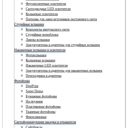
Флуоресцентные осветители
Светодиодные LED осветители
Кольцевые осветители
Патроны для ламп источников постоянного света
Студийные вспышки
Комплекты импульсного света
Студийные моноблоки
Лампы вспышки
Аккумуляторы и адаптеры для студийных вспышек
Накамерные вспышки и осветители
Фотовспышки
Кольцевые вспышки
Накамерные LED осветители
Аккумуляторы и адаптеры для накамерных вспышек
Переходники и адаптеры
Фотофоны
DigiPrint
Super Dense
Бумажные фотофоны
На пружине
Пластиковые фотофоны
Тканевые фотофоны
Флизелиновые
Светоформирующие насадки и отражатели
Софтбоксы