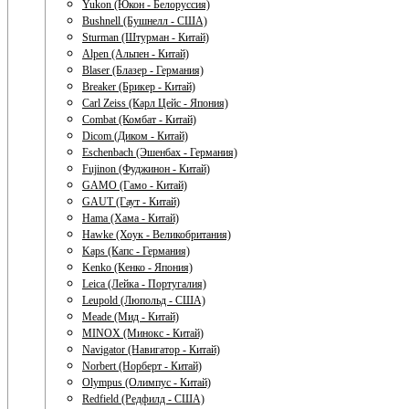
Yukon (Юкон - Белоруссия)
Bushnell (Бушнелл - США)
Sturman (Штурман - Китай)
Alpen (Альпен - Китай)
Blaser (Блазер - Германия)
Breaker (Брикер - Китай)
Carl Zeiss (Карл Цейс - Япония)
Combat (Комбат - Китай)
Dicom (Диком - Китай)
Eschenbach (Эшенбах - Германия)
Fujinon (Фуджинон - Китай)
GAMO (Гамо - Китай)
GAUT (Гаут - Китай)
Hama (Хама - Китай)
Hawke (Хоук - Великобритания)
Kaps (Капс - Германия)
Kenko (Кенко - Япония)
Leica (Лейка - Португалия)
Leupold (Люпольд - США)
Meade (Мид - Китай)
MINOX (Минокс - Китай)
Navigator (Навигатор - Китай)
Norbert (Норберт - Китай)
Olympus (Олимпус - Китай)
Redfield (Редфилд - США)