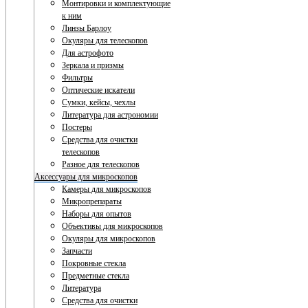
Монтировки и комплектующие
к ним
Линзы Барлоу
Окуляры для телескопов
Для астрофото
Зеркала и призмы
Фильтры
Оптические искатели
Сумки, кейсы, чехлы
Литература для астрономии
Постеры
Средства для очистки
телескопов
Разное для телескопов
Аксессуары для микроскопов
Камеры для микроскопов
Микропрепараты
Наборы для опытов
Объективы для микроскопов
Окуляры для микроскопов
Запчасти
Покровные стекла
Предметные стекла
Литература
Средства для очистки