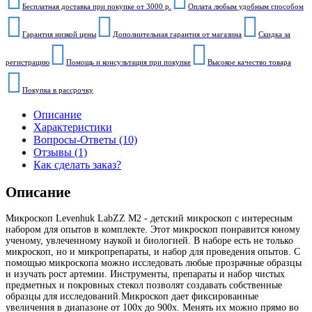
Бесплатная доставка при покупке от 3000 р.
Оплата любым удобным способом
Гарантия низкой цены
Дополнительная гарантия от магазина
Скидка за
регистрацию
Помощь и консультация при покупке
Высокое качество товара
Покупка в рассрочку
Описание
Характеристики
Вопросы-Ответы (10)
Отзывы (1)
Как сделать заказ?
Описание
Микроскоп Levenhuk LabZZ M2 - детский микроскоп с интересным
набором для опытов в комплекте. Этот микроскоп понравится юному
ученому, увлеченному наукой и биологией. В наборе есть не только
микроскоп, но и микропрепараты, и набор для проведения опытов. С
помощью микроскопа можно исследовать любые прозрачные образцы
и изучать рост артемии. Инструменты, препараты и набор чистых
предметных и покровных стекол позволят создавать собственные
образцы для исследований.Микроскоп дает фиксированные
увеличения в диапазоне от 100х до 900х. Менять их можно прямо во