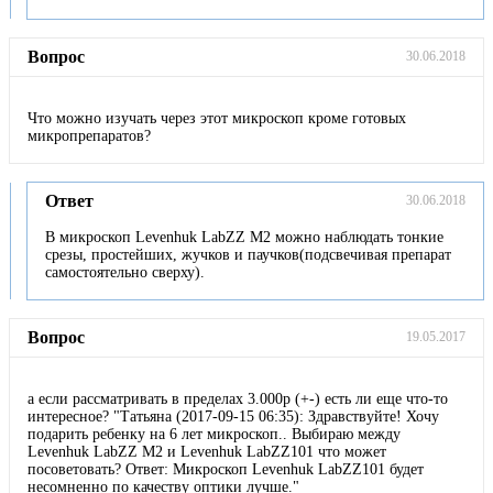
Вопрос
30.06.2018
Что можно изучать через этот микроскоп кроме готовых
микропрепаратов?
Ответ
30.06.2018
В микроскоп Levenhuk LabZZ M2 можно наблюдать тонкие
срезы, простейших, жучков и паучков(подсвечивая препарат
самостоятельно сверху).
Вопрос
19.05.2017
а если рассматривать в пределах 3.000р (+-) есть ли еще что-то
интересное? "Татьяна (2017-09-15 06:35): Здравствуйте! Хочу
подарить ребенку на 6 лет микроскоп.. Выбираю между
Levenhuk LabZZ M2 и Levenhuk LabZZ101 что может
посоветовать? Ответ: Микроскоп Levenhuk LabZZ101 будет
несомненно по качеству оптики лучше."