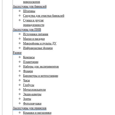
микроскопов
Аксессуары для биноклей
Штативы
Средства для очистки биноклей
Сумки и другие
принадлежности
Аксессуары для ПНВ
Источники питания
Маски и насадки
Микрофоны и пульты ДУ
Инфракрасные фонари
Разное
Компасы
Планетарии
Наборы для экспериментов
Фонари
Барометры и метеостанции
Часы
Глобусы
Металлоискатели
Экшн-камеры
Зонты
Фотоловушки
Аксессуары для прицелов
Крышки и наглазники