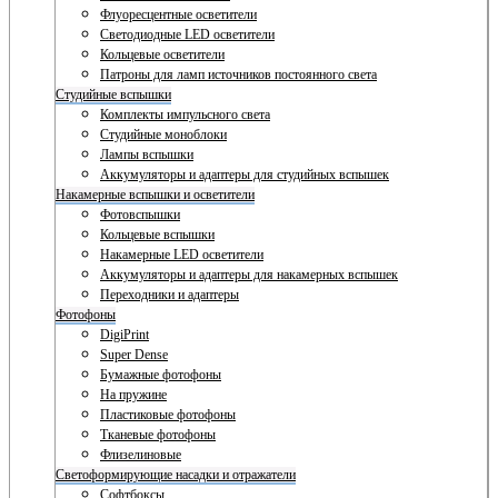
Флуоресцентные осветители
Светодиодные LED осветители
Кольцевые осветители
Патроны для ламп источников постоянного света
Студийные вспышки
Комплекты импульсного света
Студийные моноблоки
Лампы вспышки
Аккумуляторы и адаптеры для студийных вспышек
Накамерные вспышки и осветители
Фотовспышки
Кольцевые вспышки
Накамерные LED осветители
Аккумуляторы и адаптеры для накамерных вспышек
Переходники и адаптеры
Фотофоны
DigiPrint
Super Dense
Бумажные фотофоны
На пружине
Пластиковые фотофоны
Тканевые фотофоны
Флизелиновые
Светоформирующие насадки и отражатели
Софтбоксы