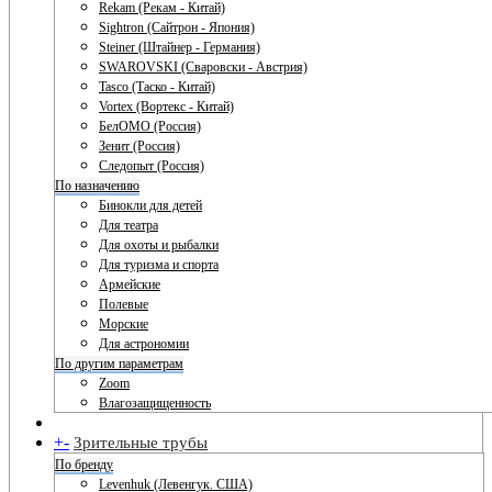
Rekam (Рекам - Китай)
Sightron (Сайтрон - Япония)
Steiner (Штайнер - Германия)
SWAROVSKI (Сваровски - Австрия)
Tasco (Таско - Китай)
Vortex (Вортекс - Китай)
БелОМО (Россия)
Зенит (Россия)
Следопыт (Россия)
По назначению
Бинокли для детей
Для театра
Для охоты и рыбалки
Для туризма и спорта
Армейские
Полевые
Морские
Для астрономии
По другим параметрам
Zoom
Влагозащищенность
+
-
Зрительные трубы
По бренду
Levenhuk (Левенгук. США)