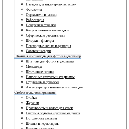
Насадки для накамерных вспышек
Фотозонты
Отражатели и панели
Рефлекторы
Портретные тарелки
Конусы и оптические насадки
Сферические рассеиватели
Шторки и фильтры
Переходные кольца и адаптеры
Сотовые насадки
Штативы и моноподы для фото и видеокамер
Штативы для фото и видеокамер
Моноподы
Штативные головы
Наплечные штативы и стедикамы
Струбцины и присоски
Аксессуары для штативов и моноподов
Стойки и системы крепления
Стойки
Журавли
Противовесы и колеса для стоек
Системы подъема и установки фонов
Потолочные системы
Штанги и перекладины
Распорки автополы