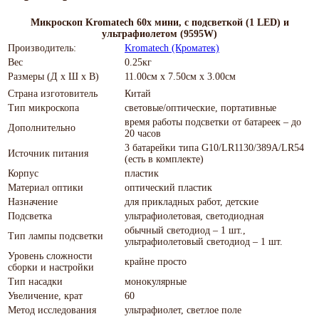
Микроскоп Kromatech 60x мини, с подсветкой (1 LED) и
ультрафиолетом (9595W)
Производитель:
Kromatech (Кроматек)
Вес
0.25кг
Размеры (Д х Ш х В)
11.00см x 7.50см x 3.00см
Страна изготовитель
Китай
Тип микроскопа
световые/оптические, портативные
время работы подсветки от батареек – до
Дополнительно
20 часов
3 батарейки типа G10/LR1130/389A/LR54
Источник питания
(есть в комплекте)
Корпус
пластик
Материал оптики
оптический пластик
Назначение
для прикладных работ, детские
Подсветка
ультрафиолетовая, светодиодная
обычный светодиод – 1 шт.,
Тип лампы подсветки
ультрафиолетовый светодиод – 1 шт.
Уровень сложности
крайне просто
сборки и настройки
Тип насадки
монокулярные
Увеличение, крат
60
Метод исследования
ультрафиолет, светлое поле