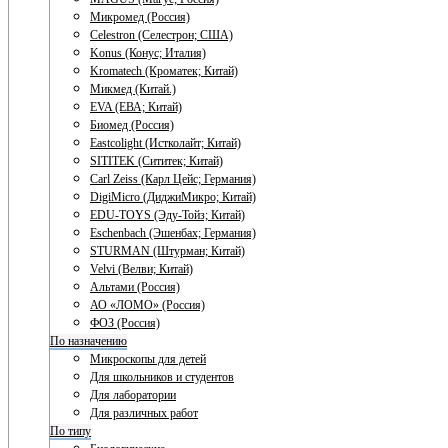
Микромед (Россия)
Celestron (Селестрон; США)
Konus (Конус; Италия)
Kromatech (Кроматек; Китай)
Микмед (Китай.)
EVA (ЕВА; Китай)
Биомед (Россия)
Eastcolight (Истколайт; Китай)
SITITEK (Сититек; Китай)
Carl Zeiss (Карл Цейс; Германия)
DigiMicro (ДиджиМикро; Китай)
EDU-TOYS (Эду-Тойз; Китай)
Eschenbach (Эшенбах; Германия)
STURMAN (Штурман; Китай)
Velvi (Велви; Китай)
Альтами (Россия)
АО «ЛОМО» (Россия)
ФОЗ (Россия)
По назначению
Микроскопы для детей
Для школьников и студентов
Для лаборатории
Для различных работ
По типу