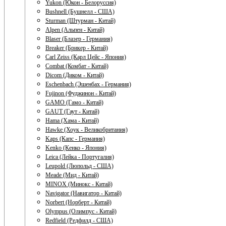
Yukon (Юкон - Белоруссия)
Bushnell (Бушнелл - США)
Sturman (Штурман - Китай)
Alpen (Альпен - Китай)
Blaser (Блазер - Германия)
Breaker (Брикер - Китай)
Carl Zeiss (Карл Цейс - Япония)
Combat (Комбат - Китай)
Dicom (Диком - Китай)
Eschenbach (Эшенбах - Германия)
Fujinon (Фуджинон - Китай)
GAMO (Гамо - Китай)
GAUT (Гаут - Китай)
Hama (Хама - Китай)
Hawke (Хоук - Великобритания)
Kaps (Капс - Германия)
Kenko (Кенко - Япония)
Leica (Лейка - Португалия)
Leupold (Люпольд - США)
Meade (Мид - Китай)
MINOX (Минокс - Китай)
Navigator (Навигатор - Китай)
Norbert (Норберт - Китай)
Olympus (Олимпус - Китай)
Redfield (Редфилд - США)