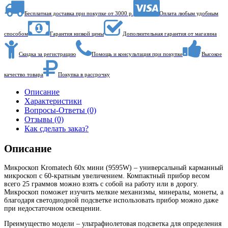
Бесплатная доставка при покупке от 3000 р.
Оплата любым удобным
способом
Гарантия низкой цены
Дополнительная гарантия от магазина
Скидка за регистрацию
Помощь и консультация при покупке
Высокое
качество товара
Покупка в рассрочку
Описание
Характеристики
Вопросы-Ответы (0)
Отзывы (0)
Как сделать заказ?
Описание
Микроскоп Kromatech 60x мини (9595W) – универсальный карманный
микроскоп с 60-кратным увеличением. Компактный прибор весом
всего 25 граммов можно взять с собой на работу или в дорогу.
Микроскоп поможет изучить мелкие механизмы, минералы, монеты, а
благодаря светодиодной подсветке использовать прибор можно даже
при недостаточном освещении.
Преимущество модели – ультрафиолетовая подсветка для определения