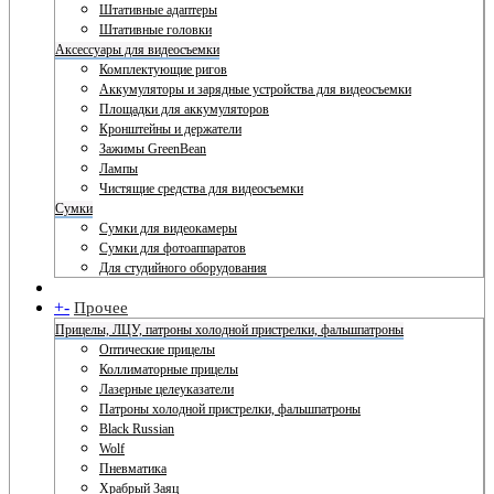
Штативные адаптеры
Штативные головки
Аксессуары для видеосъемки
Комплектующие ригов
Аккумуляторы и зарядные устройства для видеосъемки
Площадки для аккумуляторов
Кронштейны и держатели
Зажимы GreenBean
Лампы
Чистящие средства для видеосъемки
Сумки
Сумки для видеокамеры
Сумки для фотоаппаратов
Для студийного оборудования
+
-
Прочее
Прицелы, ЛЦУ, патроны холодной пристрелки, фальшпатроны
Оптические прицелы
Коллиматорные прицелы
Лазерные целеуказатели
Патроны холодной пристрелки, фальшпатроны
Black Russian
Wolf
Пневматика
Храбрый Заяц