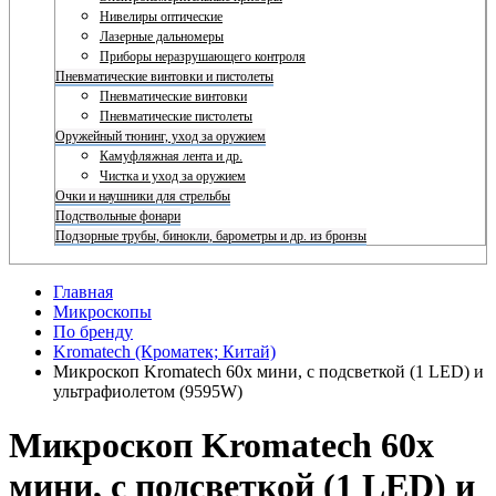
Нивелиры оптические
Лазерные дальномеры
Приборы неразрушающего контроля
Пневматические винтовки и пистолеты
Пневматические винтовки
Пневматические пистолеты
Оружейный тюнинг, уход за оружием
Камуфляжная лента и др.
Чистка и уход за оружием
Очки и наушники для стрельбы
Подствольные фонари
Подзорные трубы, бинокли, барометры и др. из бронзы
Главная
Микроскопы
По бренду
Kromatech (Кроматек; Китай)
Микроскоп Kromatech 60x мини, с подсветкой (1 LED) и
ультрафиолетом (9595W)
Микроскоп Kromatech 60x
мини, с подсветкой (1 LED) и