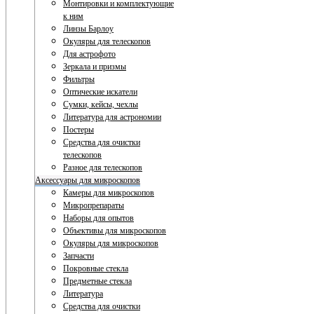
Монтировки и комплектующие
к ним
Линзы Барлоу
Окуляры для телескопов
Для астрофото
Зеркала и призмы
Фильтры
Оптические искатели
Сумки, кейсы, чехлы
Литература для астрономии
Постеры
Средства для очистки
телескопов
Разное для телескопов
Аксессуары для микроскопов
Камеры для микроскопов
Микропрепараты
Наборы для опытов
Объективы для микроскопов
Окуляры для микроскопов
Запчасти
Покровные стекла
Предметные стекла
Литература
Средства для очистки