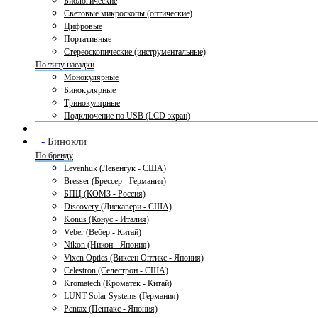
Биологические
Световые микроскопы (оптические)
Цифровые
Портативные
Стереоскопические (инструментальные)
По типу насадки
Монокулярные
Бинокулярные
Тринокулярные
Подключение по USB (LCD экран)
+
-
Бинокли
По бренду
Levenhuk (Левенгук - США)
Bresser (Брессер - Германия)
БПЦ (КОМЗ - Россия)
Discovery (Дискавери - США)
Konus (Конус - Италия)
Veber (Вебер - Китай)
Nikon (Никон - Япония)
Vixen Optics (Виксен Оптикс - Япония)
Celestron (Селестрон - США)
Kromatech (Кроматек - Китай)
LUNT Solar Systems (Германия)
Pentax (Пентакс - Япония)