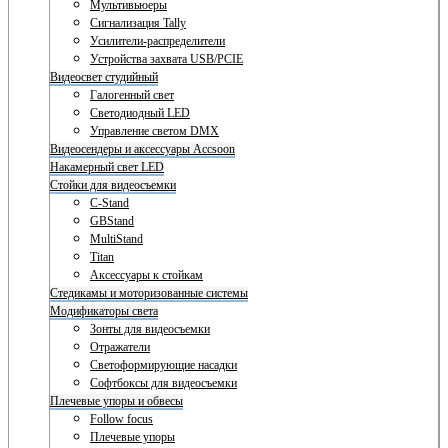
Мультивьюеры
Сигнализация Tally
Усилители-распределители
Устройства захвата USB/PCIE
Видеосвет студийный
Галогенный свет
Светодиодный LED
Управление светом DMX
Видеосендеры и аксессуары Accsoon
Накамерный свет LED
Стойки для видеосъемки
C-Stand
GBStand
MultiStand
Titan
Аксессуары к стойкам
Стедикамы и моторизованные системы
Модификаторы света
Зонты для видеосъемки
Отражатели
Светоформирующие насадки
Софтбоксы для видеосъемки
Плечевые упоры и обвесы
Follow focus
Плечевые упоры