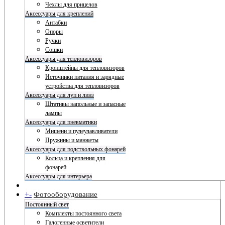
Чехлы для прицелов
Аксессуары для креплений
Антабки
Опоры
Ручки
Сошки
Аксессуары для тепловизоров
Кронштейны для тепловизоров
Источники питания и зарядные
устройства для тепловизоров
Аксессуары для луп и линз
Штативы напольные и запасные
лампы
Аксессуары для пневматики
Мишени и пулеулавливатели
Пружины и манжеты
Аксессуары для подствольных фонарей
Кольца и крепления для
фонарей
Аксессуары для интерьера
+
-
Фотооборудование
Постоянный свет
Комплекты постоянного света
Галогенные осветители