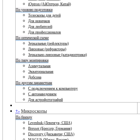
iOptron (АйОптрон, Китай)
По уровню подготовки
Телескопы для детей
Для новичков
Для любителей
Для профессионалов
По оптической схеме
Зеркальные (рефлекторы)
Линзовые (рефракторы)
Зеркально-линзовые (катадиоптрики)
По типу монтировки
Азимутальная
Экваториальная
Добсона
По другим параметрам
С подключением к компьютеру
С автонаведением
Для астрофотографий
+
-
Микроскопы
По бренду
Levenhuk (Левенгук; США)
Bresser (Брессер; Германия)
Discovery (Дискавери; США)
MAGUS (Магус; Россия)