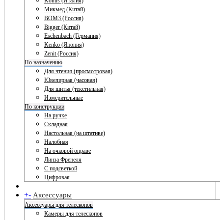
Konus (Италия)
Микмед (Китай)
ВОМЗ (Россия)
Bigger (Китай)
Eschenbach (Германия)
Kenko (Япония)
Zenit (Россия)
По назначению
Для чтения (просмотровая)
Ювелирная (часовая)
Для шитья (текстильная)
Измерительные
По конструкции
На ручке
Складная
Настольная (на штативе)
Налобная
На очковой оправе
Линза Френеля
С подсветкой
Цифровая
+
-
Аксессуары
Аксессуары для телескопов
Камеры для телескопов