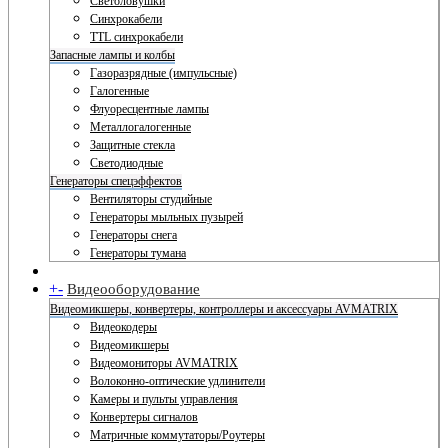
Светоловушки
Синхрокабели
TTL синхрокабели
Запасные лампы и колбы
Газоразрядные (импульсные)
Галогенные
Флуоресцентные лампы
Металлогалогенные
Защитные стекла
Светодиодные
Генераторы спецэффектов
Вентиляторы студийные
Генераторы мыльных пузырей
Генераторы снега
Генераторы тумана
+
-
Видеооборудование
Видеомикшеры, конвертеры, контроллеры и аксессуары AVMATRIX
Видеокодеры
Видеомикшеры
Видеомониторы AVMATRIX
Волоконно-оптические удлинители
Камеры и пульты управления
Конвертеры сигналов
Матричные коммутаторы/Роутеры