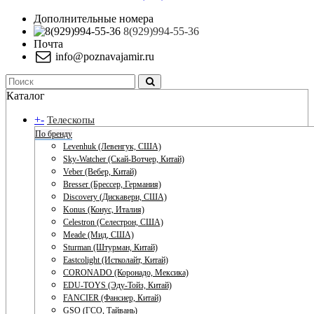
Дополнительные номера
8(929)994-55-36
Почта
info@poznavajamir.ru
Каталог
+
-
Телескопы
По бренду
Levenhuk (Левенгук, США)
Sky-Watcher (Скай-Вотчер, Китай)
Veber (Вебер, Китай)
Bresser (Брессер, Германия)
Discovery (Дискавери, США)
Konus (Конус, Италия)
Celestron (Селестрон, США)
Meade (Мид, США)
Sturman (Штурман, Китай)
Eastcolight (Истколайт, Китай)
CORONADO (Коронадо, Мексика)
EDU-TOYS (Эду-Тойз, Китай)
FANCIER (Фансиер, Китай)
GSO (ГСО, Тайвань)