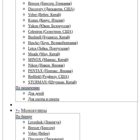
Bresser (Брессер. Германия)
Discovery (Дискавери. США)
Veber (Вебер. Китай)
Konus (Конус. Италия)
Yukon (Юкон. Белоруссия)
Celestron (Селестрон. США)
Bushnell (Бушнелл. Китай)
Hawke (Хоук. Великобритания)
Leica (Лейка. Португалия)
Meade (Мид. Китай)
MINOX (Минокс. Китай)
Nikon (Никон. Япония)
PENTAX (Пентакс. Япония)
Redfield (Редфилд. США)
STURMAN (Штурман. Китай)
По назначению
Для детей
Для охоты и спорта
+
-
Монокуляры
По бренду
Levenhuk (Левенгук)
Bresser (Брессер)
Veber (Вебер)
Discovery (Дискавери)