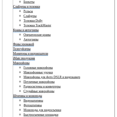
Брекеты
Слайдеры и тележки
Рельсы
Слайдеры
Тележки Dolly
Тележки TrackMaster
Краны и автогрипы
Операторские краны
Автогрипы
Фоны хромакей
Телесуфлеры
Мониторы и видоискатели
iMate продукция
Микрофоны
Головные микрофоны
Микрофонные удочки
Микрофоны для фото DSLR и видеокамер
Петличные микрофоны
Радиосистемы и конвертеры
Студийные микрофоны
Штативы и моноподы
Видеоштативы
Фотоштативы
Моноподы для видеосъемки
Быстросъемные площадки