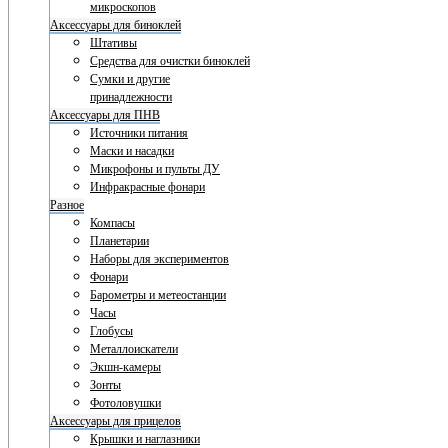
микроскопов
Аксессуары для биноклей
Штативы
Средства для очистки биноклей
Сумки и другие
принадлежности
Аксессуары для ПНВ
Источники питания
Маски и насадки
Микрофоны и пульты ДУ
Инфракрасные фонари
Разное
Компасы
Планетарии
Наборы для экспериментов
Фонари
Барометры и метеостанции
Часы
Глобусы
Металлоискатели
Экшн-камеры
Зонты
Фотоловушки
Аксессуары для прицелов
Крышки и наглазники