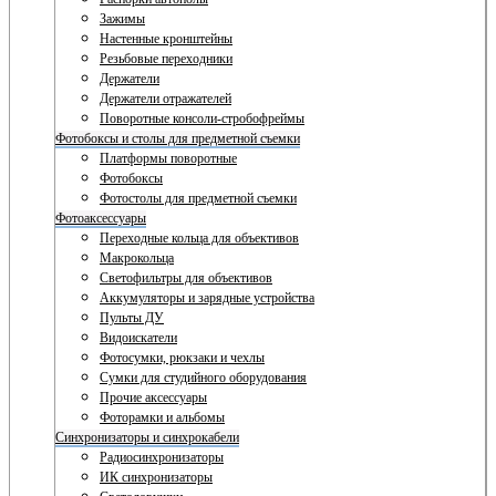
Зажимы
Настенные кронштейны
Резьбовые переходники
Держатели
Держатели отражателей
Поворотные консоли-стробофреймы
Фотобоксы и столы для предметной съемки
Платформы поворотные
Фотобоксы
Фотостолы для предметной съемки
Фотоаксессуары
Переходные кольца для объективов
Макрокольца
Светофильтры для объективов
Аккумуляторы и зарядные устройства
Пульты ДУ
Видоискатели
Фотосумки, рюкзаки и чехлы
Сумки для студийного оборудования
Прочие аксессуары
Фоторамки и альбомы
Синхронизаторы и синхрокабели
Радиосинхронизаторы
ИК синхронизаторы