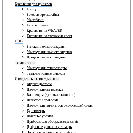
Крепления для прицелов
Кольца
Боковые кронштейны
Моноблоки
Базы и планки
Крепления на WEAVER
Крепления на ласточкин хвост
ПНВ
Бинокли ночного видения
Монокуляры ночного видения
Прицелы ночного видения
Тепловизоры
Монокуляры тепловизоры
Тепловизионные бинокли
Измерительные инструменты
Видеоэндоскопы
Измерительные рулетки
Влагомеры (датчики влажности)
Детекторы проводки
Измерители параметров окружающей среды
Курвиметры
Лазерные уровни
Приборы для обслуживания сетей
Цифровые уровни и угломеры
Электроизмерительные приборы