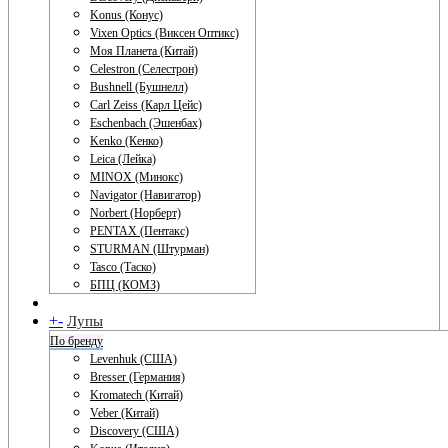
Konus (Конус)
Vixen Optics (Виксен Оптикс)
Моя Планета (Китай)
Celestron (Селестрон)
Bushnell (Бушнелл)
Carl Zeiss (Карл Цейс)
Eschenbach (Эшенбах)
Kenko (Кенко)
Leica (Лейка)
MINOX (Минокс)
Navigator (Навигатор)
Norbert (Норберт)
PENTAX (Пентакс)
STURMAN (Штурман)
Tasco (Таско)
БПЦ (КОМЗ)
+
-
Лупы
По бренду
Levenhuk (США)
Bresser (Германия)
Kromatech (Китай)
Veber (Китай)
Discovery (США)