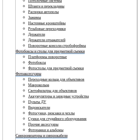
Потолочные системы
Штанги и перекладины
Распорки автополы
Зажимы
Настенные кронштейны
Резьбовые переходники
Держатели
Держатели отражателей
Поворотные консоли-стробофреймы
Фотобоксы и столы для предметной съемки
Платформы поворотные
Фотобоксы
Фотостолы для предметной съемки
Фотоаксессуары
Переходные кольца для объективов
Макрокольца
Светофильтры для объективов
Аккумуляторы и зарядные устройства
Пульты ДУ
Видоискатели
Фотосумки, рюкзаки и чехлы
Сумки для студийного оборудования
Прочие аксессуары
Фоторамки и альбомы
Синхронизаторы и синхрокабели