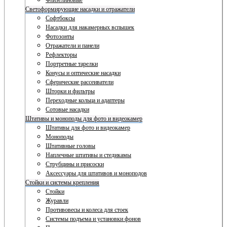
Флизелиновые
Светоформирующие насадки и отражатели
Софтбоксы
Насадки для накамерных вспышек
Фотозонты
Отражатели и панели
Рефлекторы
Портретные тарелки
Конусы и оптические насадки
Сферические рассеиватели
Шторки и фильтры
Переходные кольца и адаптеры
Сотовые насадки
Штативы и моноподы для фото и видеокамер
Штативы для фото и видеокамер
Моноподы
Штативные головы
Наплечные штативы и стедикамы
Струбцины и присоски
Аксессуары для штативов и моноподов
Стойки и системы крепления
Стойки
Журавли
Противовесы и колеса для стоек
Системы подъема и установки фонов