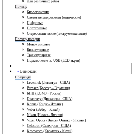
Для различных работ
По типу
Биологические
Световые микроскопы (оптические)
Цифровые
Портативные
Стереоскопические (инструментальные)
По типу насадки
Монокулярные
Бинокулярные
Тринокулярные
Подключение по USB (LCD экран)
+
-
Бинокли
По бренду
Levenhuk (Левенгук - США)
Bresser (Брессер - Германия)
БПЦ (КОМЗ - Россия)
Discovery (Дискавери - США)
Konus (Конус - Италия)
Veber (Вебер - Китай)
Nikon (Никон - Япония)
Vixen Optics (Виксен Оптикс - Япония)
Celestron (Селестрон - США)
Kromatech (Кроматек - Китай)