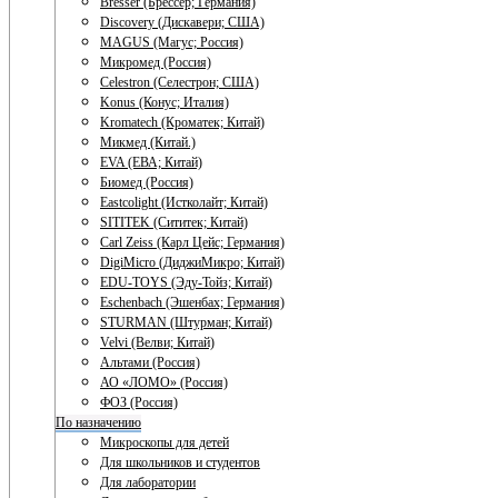
Bresser (Брессер; Германия)
Discovery (Дискавери; США)
MAGUS (Магус; Россия)
Микромед (Россия)
Celestron (Селестрон; США)
Konus (Конус; Италия)
Kromatech (Кроматек; Китай)
Микмед (Китай.)
EVA (ЕВА; Китай)
Биомед (Россия)
Eastcolight (Истколайт; Китай)
SITITEK (Сититек; Китай)
Carl Zeiss (Карл Цейс; Германия)
DigiMicro (ДиджиМикро; Китай)
EDU-TOYS (Эду-Тойз; Китай)
Eschenbach (Эшенбах; Германия)
STURMAN (Штурман; Китай)
Velvi (Велви; Китай)
Альтами (Россия)
АО «ЛОМО» (Россия)
ФОЗ (Россия)
По назначению
Микроскопы для детей
Для школьников и студентов
Для лаборатории