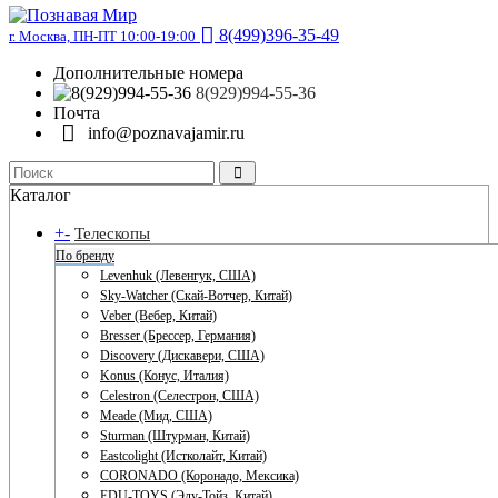
8(499)396-35-49
г. Москва, ПН-ПТ 10:00-19:00
Дополнительные номера
8(929)994-55-36
Почта
info@poznavajamir.ru
Каталог
+
-
Телескопы
По бренду
Levenhuk (Левенгук, США)
Sky-Watcher (Скай-Вотчер, Китай)
Veber (Вебер, Китай)
Bresser (Брессер, Германия)
Discovery (Дискавери, США)
Konus (Конус, Италия)
Celestron (Селестрон, США)
Meade (Мид, США)
Sturman (Штурман, Китай)
Eastcolight (Истколайт, Китай)
CORONADO (Коронадо, Мексика)
EDU-TOYS (Эду-Тойз, Китай)