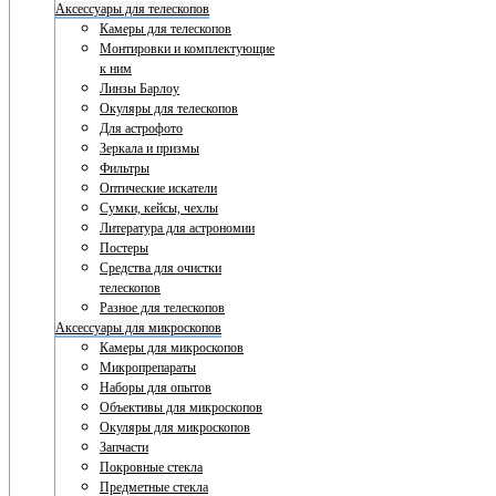
Аксессуары для телескопов
Камеры для телескопов
Монтировки и комплектующие
к ним
Линзы Барлоу
Окуляры для телескопов
Для астрофото
Зеркала и призмы
Фильтры
Оптические искатели
Сумки, кейсы, чехлы
Литература для астрономии
Постеры
Средства для очистки
телескопов
Разное для телескопов
Аксессуары для микроскопов
Камеры для микроскопов
Микропрепараты
Наборы для опытов
Объективы для микроскопов
Окуляры для микроскопов
Запчасти
Покровные стекла
Предметные стекла