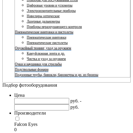
Приборы для обслуживания сетей
Цифровые уровни и угломеры
Электроизмерительные приборы
Нивелиры оптические
Лазерные дальномеры
Приборы неразрушающего контроля
Пневматические винтовки и пистолеты
Пневматические винтовки
Пневматические пистолеты
Оружейный тюнинг, уход за оружием
Камуфляжная лента и др.
Чистка и уход за оружием
Очки и наушники для стрельбы
Подствольные фонари
Подзорные трубы, бинокли, барометры и др. из бронзы
Подбор фотооборудования
Цена
руб. -
руб.
Производители
Falcon Eyes
0