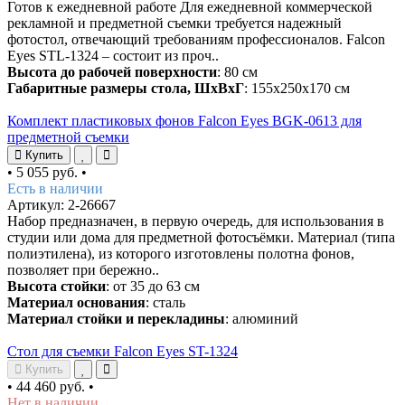
Готов к ежедневной работе Для ежедневной коммерческой
рекламной и предметной съемки требуется надежный
фотостол, отвечающий требованиям профессионалов. Falcon
Eyes STL-1324 – состоит из проч..
Высота до рабочей поверхности
: 80 см
Габаритные размеры стола, ШхВхГ
: 155х250х170 см
Комплект пластиковых фонов Falcon Eyes BGK-0613 для
предметной съемки
Купить
•
5 055 руб.
•
Есть в наличии
Артикул: 2-26667
Набор предназначен, в первую очередь, для использования в
студии или дома для предметной фотосъёмки. Материал (типа
полиэтилена), из которого изготовлены полотна фонов,
позволяет при бережно..
Высота стойки
: от 35 до 63 см
Материал основания
: сталь
Материал стойки и перекладины
: алюминий
Стол для съемки Falcon Eyes ST-1324
Купить
•
44 460 руб.
•
Нет в наличии