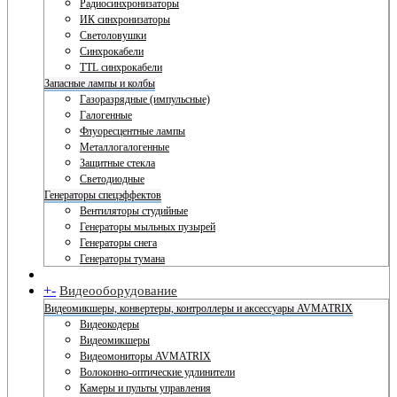
Радиосинхронизаторы
ИК синхронизаторы
Светоловушки
Синхрокабели
TTL синхрокабели
Запасные лампы и колбы
Газоразрядные (импульсные)
Галогенные
Флуоресцентные лампы
Металлогалогенные
Защитные стекла
Светодиодные
Генераторы спецэффектов
Вентиляторы студийные
Генераторы мыльных пузырей
Генераторы снега
Генераторы тумана
+
-
Видеооборудование
Видеомикшеры, конвертеры, контроллеры и аксессуары AVMATRIX
Видеокодеры
Видеомикшеры
Видеомониторы AVMATRIX
Волоконно-оптические удлинители
Камеры и пульты управления