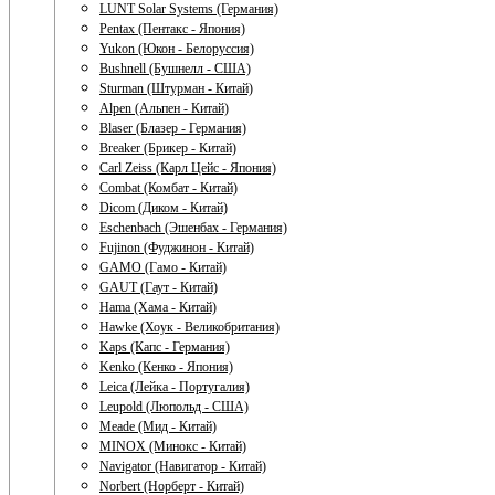
LUNT Solar Systems (Германия)
Pentax (Пентакс - Япония)
Yukon (Юкон - Белоруссия)
Bushnell (Бушнелл - США)
Sturman (Штурман - Китай)
Alpen (Альпен - Китай)
Blaser (Блазер - Германия)
Breaker (Брикер - Китай)
Carl Zeiss (Карл Цейс - Япония)
Combat (Комбат - Китай)
Dicom (Диком - Китай)
Eschenbach (Эшенбах - Германия)
Fujinon (Фуджинон - Китай)
GAMO (Гамо - Китай)
GAUT (Гаут - Китай)
Hama (Хама - Китай)
Hawke (Хоук - Великобритания)
Kaps (Капс - Германия)
Kenko (Кенко - Япония)
Leica (Лейка - Португалия)
Leupold (Люпольд - США)
Meade (Мид - Китай)
MINOX (Минокс - Китай)
Navigator (Навигатор - Китай)
Norbert (Норберт - Китай)