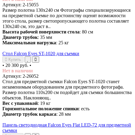
Артикул: 2-15055
Размер полотна 130х240 см Фотографы специализирующиеся
на предметной съемке по достоинству оценят возможности
этого стола, размер светопропускающего полотна составляет
130х240 см, это даст в..
Высота рабочей поверхности стола
: 80 см
Диаметр трубок
: 35 мм
Максимальная нагрузка
: 25 кг
Стол Falcon Eyes ST-1020 для съемки
Купить
•
20 300 руб.
•
Нет в наличии
Артикул: 2-26052
Стол для предметной съемки Falcon Eyes ST-1020 станет
незаменимым оборудованием для предметного фотографа.
Размер полотна 110х200 см подойдет для съемки большинства
объектов. Наклоняющ..
Вес с упаковкой
: 19 кг
Горизонтальное положение спинки
: есть
Диаметр трубок каркаса
: 28 мм
Панель светодиодная Falcon Eyes Flat LED-72 для предметной
съемки