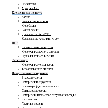
Пневматика
Храбрый Заяц
Крепления для прицелов
Кольца
Боковые кронштейны
Моноблоки
Базы и планки
Крепления на WEAVER
Крепления на ласточкин хвост
ПНВ
Бинокли ночного видения
Монокуляры ночного видения
Прицелы ночного видения
Тепловизоры
Монокуляры тепловизоры
Тепловизионные бинокли
Измерительные инструменты
Видеоэндоскопы
Измерительные рулетки
Влагомеры (датчики влажности)
Детекторы проводки
Измерители параметров окружающей среды
Курвиметры
Лазерные уровни