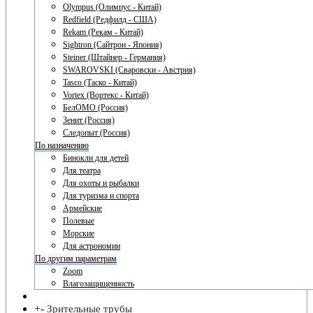
Olympus (Олимпус - Китай)
Redfield (Редфилд - США)
Rekam (Рекам - Китай)
Sightron (Сайтрон - Япония)
Steiner (Штайнер - Германия)
SWAROVSKI (Сваровски - Австрия)
Tasco (Таско - Китай)
Vortex (Вортекс - Китай)
БелОМО (Россия)
Зенит (Россия)
Следопыт (Россия)
По назначению
Бинокли для детей
Для театра
Для охоты и рыбалки
Для туризма и спорта
Армейские
Полевые
Морские
Для астрономии
По другим параметрам
Zoom
Влагозащищенность
+
-
Зрительные трубы