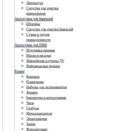
Литература
Средства для очистки
микроскопов
Аксессуары для биноклей
Штативы
Средства для очистки биноклей
Сумки и другие
принадлежности
Аксессуары для ПНВ
Источники питания
Маски и насадки
Микрофоны и пульты ДУ
Инфракрасные фонари
Разное
Компасы
Планетарии
Наборы для экспериментов
Фонари
Барометры и метеостанции
Часы
Глобусы
Металлоискатели
Экшн-камеры
Зонты
Фотоловушки