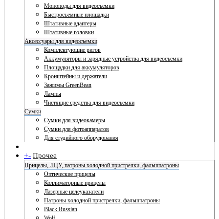
Моноподы для видеосъемки
Быстросъемные площадки
Штативные адаптеры
Штативные головки
Аксессуары для видеосъемки
Комплектующие ригов
Аккумуляторы и зарядные устройства для видеосъемки
Площадки для аккумуляторов
Кронштейны и держатели
Зажимы GreenBean
Лампы
Чистящие средства для видеосъемки
Сумки
Сумки для видеокамеры
Сумки для фотоаппаратов
Для студийного оборудования
+
-
Прочее
Прицелы, ЛЦУ, патроны холодной пристрелки, фальшпатроны
Оптические прицелы
Коллиматорные прицелы
Лазерные целеуказатели
Патроны холодной пристрелки, фальшпатроны
Black Russian
Wolf