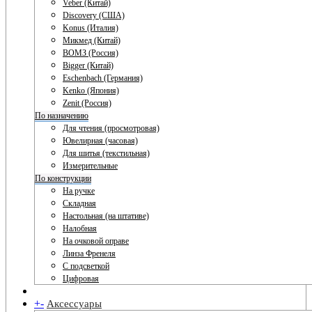
Veber (Китай)
Discovery (США)
Konus (Италия)
Микмед (Китай)
ВОМЗ (Россия)
Bigger (Китай)
Eschenbach (Германия)
Kenko (Япония)
Zenit (Россия)
По назначению
Для чтения (просмотровая)
Ювелирная (часовая)
Для шитья (текстильная)
Измерительные
По конструкции
На ручке
Складная
Настольная (на штативе)
Налобная
На очковой оправе
Линза Френеля
С подсветкой
Цифровая
+
-
Аксессуары