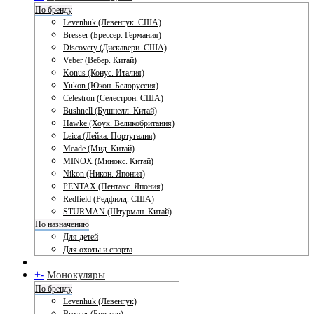
По бренду
Levenhuk (Левенгук. США)
Bresser (Брессер. Германия)
Discovery (Дискавери. США)
Veber (Вебер. Китай)
Konus (Конус. Италия)
Yukon (Юкон. Белоруссия)
Celestron (Селестрон. США)
Bushnell (Бушнелл. Китай)
Hawke (Хоук. Великобритания)
Leica (Лейка. Португалия)
Meade (Мид. Китай)
MINOX (Минокс. Китай)
Nikon (Никон. Япония)
PENTAX (Пентакс. Япония)
Redfield (Редфилд. США)
STURMAN (Штурман. Китай)
По назначению
Для детей
Для охоты и спорта
+
-
Монокуляры
По бренду
Levenhuk (Левенгук)