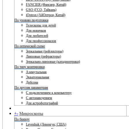
FANCIER (Фансиер, Китай)
GSO (ГСО, Тайвань)
iOptron (АйОптрон, Китай)
По уровню подготовки
Телескопы для детей
Для новичков
Для любителей
Для профессионалов
По оптической схеме
Зеркальные (рефлекторы)
Линзовые (рефракторы)
Зеркально-линзовые (катадиоптрики)
По типу монтировки
Азимутальная
Экваториальная
Добсона
По другим параметрам
С подключением к компьютеру
С автонаведением
Для астрофотографий
+
-
Микроскопы
По бренду
Levenhuk (Левенгук; США)