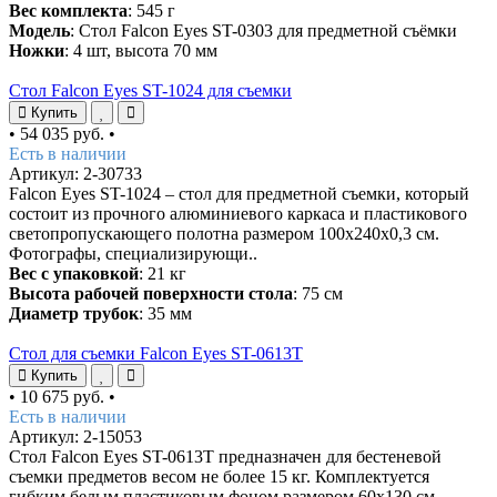
Вес комплекта
: 545 г
Модель
: Стол Falcon Eyes ST-0303 для предметной съёмки
Ножки
: 4 шт, высота 70 мм
Стол Falcon Eyes ST-1024 для съемки
Купить
•
54 035 руб.
•
Есть в наличии
Артикул: 2-30733
Falcon Eyes ST-1024 – стол для предметной съемки, который
состоит из прочного алюминиевого каркаса и пластикового
светопропускающего полотна размером 100х240х0,3 см.
Фотографы, специализирующи..
Вес с упаковкой
: 21 кг
Высота рабочей поверхности стола
: 75 см
Диаметр трубок
: 35 мм
Стол для съемки Falcon Eyes ST-0613T
Купить
•
10 675 руб.
•
Есть в наличии
Артикул: 2-15053
Стол Falcon Eyes ST-0613T предназначен для бестеневой
съемки предметов весом не более 15 кг. Комплектуется
гибким белым пластиковым фоном размером 60х130 см,