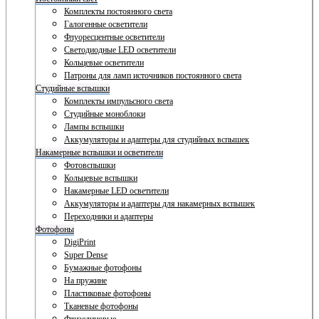
Комплекты постоянного света
Галогенные осветители
Флуоресцентные осветители
Светодиодные LED осветители
Кольцевые осветители
Патроны для ламп источников постоянного света
Студийные вспышки
Комплекты импульсного света
Студийные моноблоки
Лампы вспышки
Аккумуляторы и адаптеры для студийных вспышек
Накамерные вспышки и осветители
Фотовспышки
Кольцевые вспышки
Накамерные LED осветители
Аккумуляторы и адаптеры для накамерных вспышек
Переходники и адаптеры
Фотофоны
DigiPrint
Super Dense
Бумажные фотофоны
На пружине
Пластиковые фотофоны
Тканевые фотофоны