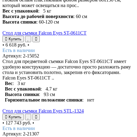
который может освещаться на прос..
Вес с упаковкой
: 5 кг
Высота до рабочей поверхности
: 60 см
Высота спинки
: 60-120 см
Стол для съемки Falcon Eyes ST-0611CT
Купить
•
6 618 руб.
•
Есть в наличии
Артикул: 2-15052
Стол для предметной съемки Falcon Eyes ST-0611CT имеет
удобную конструкцию — достаточно просто разложить раму
стола и установить полотно, закрепив его фиксаторами.
Falcon Eyes ST-0611CT ..
Вес
: 3 кг
Вес с упаковкой
: 4.7 кг
Высота спинки
: 93 см
Горизонтальное положение спинки
: нет
Стол для съемки Falcon Eyes STL-1324
Купить
•
127 743 руб.
•
Есть в наличии
Артикул: 2-21307