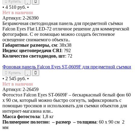
Купить
•
4 510 руб.
•
Нет в наличии
Артикул: 2-26390
Безрамочная светодиодная панель для предметной съёмки
Falcon Eyes Flat LED-72 отличное решение для коммерческой
фотографии. С ее помощью можно создать бестеневое
освещение снимаемого объекта..
Габаритные размеры, см
: 38х38
Индекс цветопередачи CRI
: ?92
Количество светодиодов, шт
: 72
Фоновая панель Falcon Eyes ST-0609F для предметной съемки
Купить
•
2 545 руб.
•
Нет в наличии
Артикул: 2-26459
Фотостол Falcon Eyes ST-0609F – бескаркасный белый фон 60
х 90 см, который можно быстро согнуть, зафиксировать с
помощью тросиков и использовать для съемки объектов для
интернет-магазина или..
Масса фотостола
: 1,8 кг
Полимерное полотно: – размер – толщина
: 60 х 90 см 2
мм