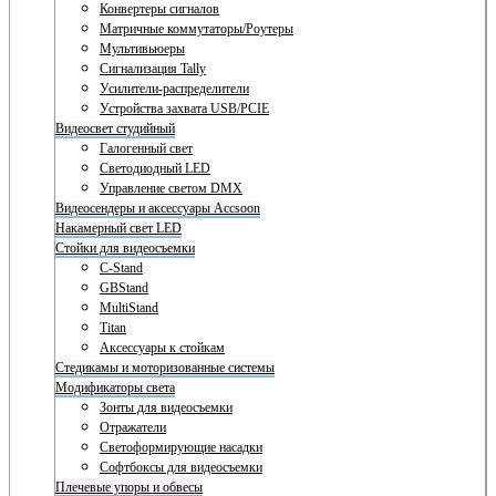
Конвертеры сигналов
Матричные коммутаторы/Роутеры
Мультивьюеры
Сигнализация Tally
Усилители-распределители
Устройства захвата USB/PCIE
Видеосвет студийный
Галогенный свет
Светодиодный LED
Управление светом DMX
Видеосендеры и аксессуары Accsoon
Накамерный свет LED
Стойки для видеосъемки
C-Stand
GBStand
MultiStand
Titan
Аксессуары к стойкам
Стедикамы и моторизованные системы
Модификаторы света
Зонты для видеосъемки
Отражатели
Светоформирующие насадки
Софтбоксы для видеосъемки
Плечевые упоры и обвесы