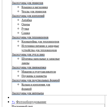
Аксессуары для прицелов
Крышки и наглазники
Чехлы для прицелов
Аксессуары для креплений
Антабки
Опоры
Ручки
Сошки
Аксессуары для тепловизоров
Кронштейны для тепловизоров
Источники питания и зарядные
устройства для тепловизоров
Аксессуары для луп и линз
Штативы напольные и запасные
лампы
Аксессуары для пневматики
Мишени и пулеулавливатели
Пружины и манжеты
Аксессуары для подствольных фонарей
Кольца и крепления для
фонарей
Аксессуары для интерьера
+
-
Фотооборудование
Постоянный свет