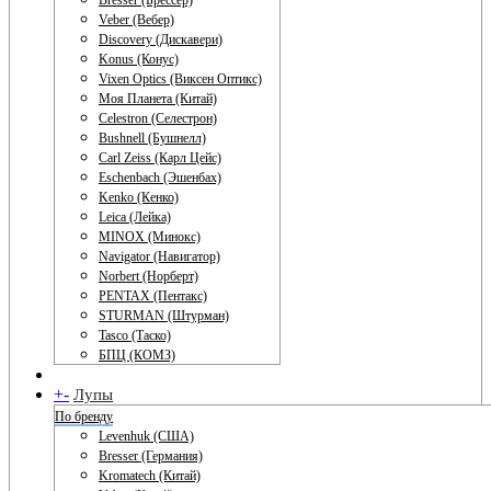
Bresser (Брессер)
Veber (Вебер)
Discovery (Дискавери)
Konus (Конус)
Vixen Optics (Виксен Оптикс)
Моя Планета (Китай)
Celestron (Селестрон)
Bushnell (Бушнелл)
Carl Zeiss (Карл Цейс)
Eschenbach (Эшенбах)
Kenko (Кенко)
Leica (Лейка)
MINOX (Минокс)
Navigator (Навигатор)
Norbert (Норберт)
PENTAX (Пентакс)
STURMAN (Штурман)
Tasco (Таско)
БПЦ (КОМЗ)
+
-
Лупы
По бренду
Levenhuk (США)
Bresser (Германия)
Kromatech (Китай)