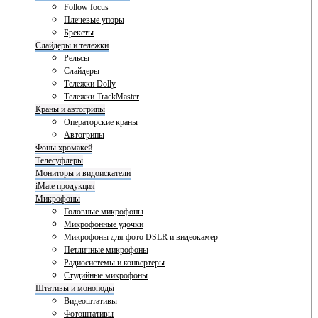
Follow focus
Плечевые упоры
Брекеты
Слайдеры и тележки
Рельсы
Слайдеры
Тележки Dolly
Тележки TrackMaster
Краны и автогрипы
Операторские краны
Автогрипы
Фоны хромакей
Телесуфлеры
Мониторы и видоискатели
iMate продукция
Микрофоны
Головные микрофоны
Микрофонные удочки
Микрофоны для фото DSLR и видеокамер
Петличные микрофоны
Радиосистемы и конвертеры
Студийные микрофоны
Штативы и моноподы
Видеоштативы
Фотоштативы