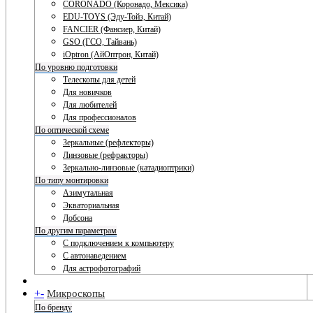
CORONADO (Коронадо, Мексика)
EDU-TOYS (Эду-Тойз, Китай)
FANCIER (Фансиер, Китай)
GSO (ГСО, Тайвань)
iOptron (АйОптрон, Китай)
По уровню подготовки
Телескопы для детей
Для новичков
Для любителей
Для профессионалов
По оптической схеме
Зеркальные (рефлекторы)
Линзовые (рефракторы)
Зеркально-линзовые (катадиоптрики)
По типу монтировки
Азимутальная
Экваториальная
Добсона
По другим параметрам
С подключением к компьютеру
С автонаведением
Для астрофотографий
+
-
Микроскопы
По бренду