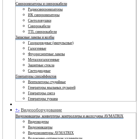
Синхронизаторы и синхрокабели
Радиосинхронизаторы
ИК синхронизаторы
Светоловушки
Синхрокабели
TTL синхрокабели
Запасные лампы и колбы
Газоразрядные (импульсные)
Галогенные
Флуоресцентные лампы
Металлогалогенные
Защитные стекла
Светодиодные
Генераторы спецэффектов
Вентиляторы студийные
Генераторы мыльных пузырей
Генераторы снега
Генераторы тумана
+
-
Видеооборудование
Видеомикшеры, конвертеры, контроллеры и аксессуары AVMATRIX
Видеокодеры
Видеомикшеры
Видеомониторы AVMATRIX
Волоконно-оптические удлинители