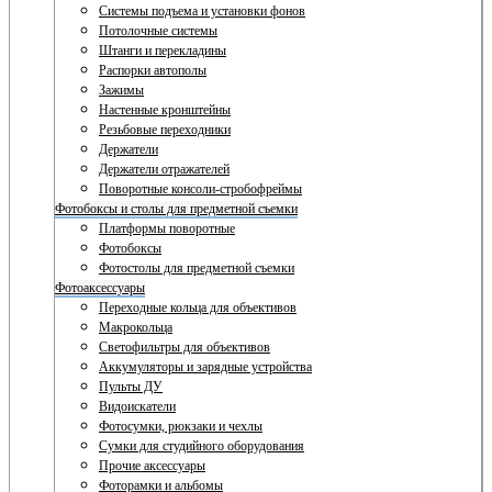
Системы подъема и установки фонов
Потолочные системы
Штанги и перекладины
Распорки автополы
Зажимы
Настенные кронштейны
Резьбовые переходники
Держатели
Держатели отражателей
Поворотные консоли-стробофреймы
Фотобоксы и столы для предметной съемки
Платформы поворотные
Фотобоксы
Фотостолы для предметной съемки
Фотоаксессуары
Переходные кольца для объективов
Макрокольца
Светофильтры для объективов
Аккумуляторы и зарядные устройства
Пульты ДУ
Видоискатели
Фотосумки, рюкзаки и чехлы
Сумки для студийного оборудования
Прочие аксессуары
Фоторамки и альбомы