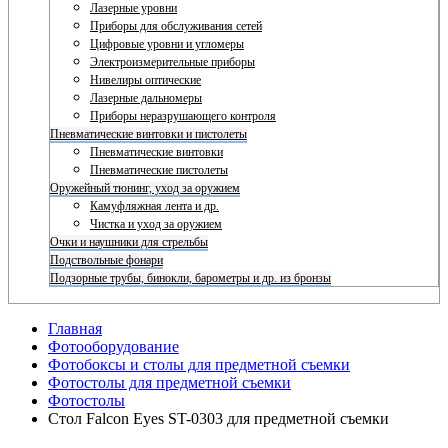
Лазерные уровни
Приборы для обслуживания сетей
Цифровые уровни и угломеры
Электроизмерительные приборы
Нивелиры оптические
Лазерные дальномеры
Приборы неразрушающего контроля
Пневматические винтовки и пистолеты
Пневматические винтовки
Пневматические пистолеты
Оружейный тюнинг, уход за оружием
Камуфляжная лента и др.
Чистка и уход за оружием
Очки и наушники для стрельбы
Подствольные фонари
Подзорные трубы, бинокли, барометры и др. из бронзы
Главная
Фотооборудование
Фотобоксы и столы для предметной съемки
Фотостолы для предметной съемки
Фотостолы
Стол Falcon Eyes ST-0303 для предметной съемки