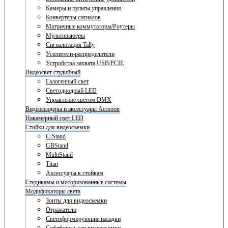
Камеры и пульты управления
Конвертеры сигналов
Матричные коммутаторы/Роутеры
Мультивьюеры
Сигнализация Tally
Усилители-распределители
Устройства захвата USB/PCIE
Видеосвет студийный
Галогенный свет
Светодиодный LED
Управление светом DMX
Видеосендеры и аксессуары Accsoon
Накамерный свет LED
Стойки для видеосъемки
C-Stand
GBStand
MultiStand
Titan
Аксессуары к стойкам
Стедикамы и моторизованные системы
Модификаторы света
Зонты для видеосъемки
Отражатели
Светоформирующие насадки