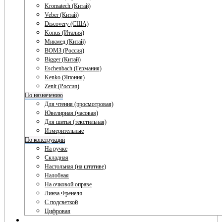
Kromatech (Китай)
Veber (Китай)
Discovery (США)
Konus (Италия)
Микмед (Китай)
ВОМЗ (Россия)
Bigger (Китай)
Eschenbach (Германия)
Kenko (Япония)
Zenit (Россия)
По назначению
Для чтения (просмотровая)
Ювелирная (часовая)
Для шитья (текстильная)
Измерительные
По конструкции
На ручке
Складная
Настольная (на штативе)
Налобная
На очковой оправе
Линза Френеля
С подсветкой
Цифровая