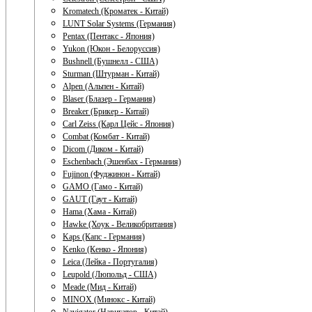
Kromatech (Кроматек - Китай)
LUNT Solar Systems (Германия)
Pentax (Пентакс - Япония)
Yukon (Юкон - Белоруссия)
Bushnell (Бушнелл - США)
Sturman (Штурман - Китай)
Alpen (Альпен - Китай)
Blaser (Блазер - Германия)
Breaker (Брикер - Китай)
Carl Zeiss (Карл Цейс - Япония)
Combat (Комбат - Китай)
Dicom (Диком - Китай)
Eschenbach (Эшенбах - Германия)
Fujinon (Фуджинон - Китай)
GAMO (Гамо - Китай)
GAUT (Гаут - Китай)
Hama (Хама - Китай)
Hawke (Хоук - Великобритания)
Kaps (Капс - Германия)
Kenko (Кенко - Япония)
Leica (Лейка - Португалия)
Leupold (Люпольд - США)
Meade (Мид - Китай)
MINOX (Минокс - Китай)