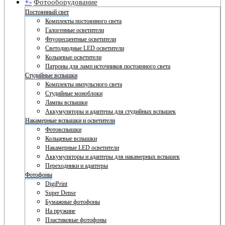
+
-
Фотооборудование
Постоянный свет
Комплекты постоянного света
Галогенные осветители
Флуоресцентные осветители
Светодиодные LED осветители
Кольцевые осветители
Патроны для ламп источников постоянного света
Студийные вспышки
Комплекты импульсного света
Студийные моноблоки
Лампы вспышки
Аккумуляторы и адаптеры для студийных вспышек
Накамерные вспышки и осветители
Фотовспышки
Кольцевые вспышки
Накамерные LED осветители
Аккумуляторы и адаптеры для накамерных вспышек
Переходники и адаптеры
Фотофоны
DigiPrint
Super Dense
Бумажные фотофоны
На пружине
Пластиковые фотофоны