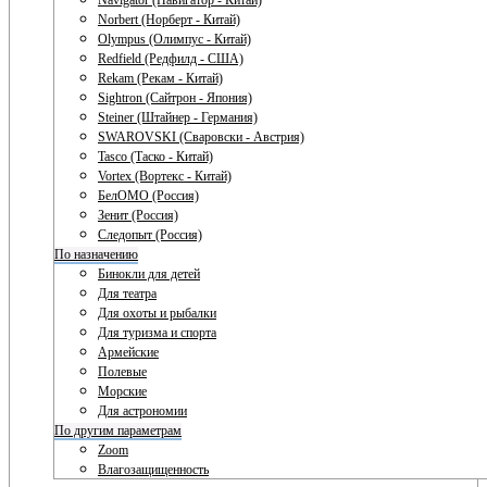
Navigator (Навигатор - Китай)
Norbert (Норберт - Китай)
Olympus (Олимпус - Китай)
Redfield (Редфилд - США)
Rekam (Рекам - Китай)
Sightron (Сайтрон - Япония)
Steiner (Штайнер - Германия)
SWAROVSKI (Сваровски - Австрия)
Tasco (Таско - Китай)
Vortex (Вортекс - Китай)
БелОМО (Россия)
Зенит (Россия)
Следопыт (Россия)
По назначению
Бинокли для детей
Для театра
Для охоты и рыбалки
Для туризма и спорта
Армейские
Полевые
Морские
Для астрономии
По другим параметрам
Zoom
Влагозащищенность