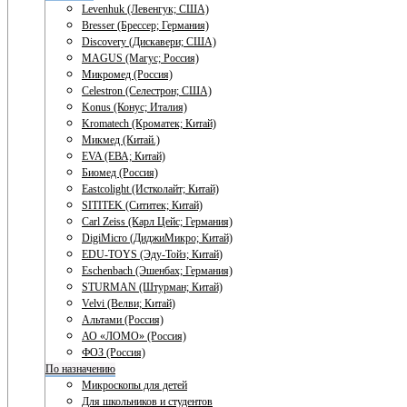
Levenhuk (Левенгук; США)
Bresser (Брессер; Германия)
Discovery (Дискавери; США)
MAGUS (Магус; Россия)
Микромед (Россия)
Celestron (Селестрон; США)
Konus (Конус; Италия)
Kromatech (Кроматек; Китай)
Микмед (Китай.)
EVA (ЕВА; Китай)
Биомед (Россия)
Eastcolight (Истколайт; Китай)
SITITEK (Сититек; Китай)
Carl Zeiss (Карл Цейс; Германия)
DigiMicro (ДиджиМикро; Китай)
EDU-TOYS (Эду-Тойз; Китай)
Eschenbach (Эшенбах; Германия)
STURMAN (Штурман; Китай)
Velvi (Велви; Китай)
Альтами (Россия)
АО «ЛОМО» (Россия)
ФОЗ (Россия)
По назначению
Микроскопы для детей
Для школьников и студентов