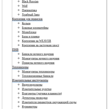
Black Russian
Wolf
Пневматика
Храбрый Заяц
Крепления для прицелов
Кольца
Боковые кронштейны
Моноблоки
Базы и планки
Крепления на WEAVER
Крепления на ласточкин хвост
ПНВ
Бинокли ночного видения
Монокуляры ночного видения
Прицелы ночного видения
Тепловизоры
Монокуляры тепловизоры
Тепловизионные бинокли
Измерительные инструменты
Видеоэндоскопы
Измерительные рулетки
Влагомеры (датчики влажности)
Детекторы проводки
Измерители параметров окружающей среды
Курвиметры