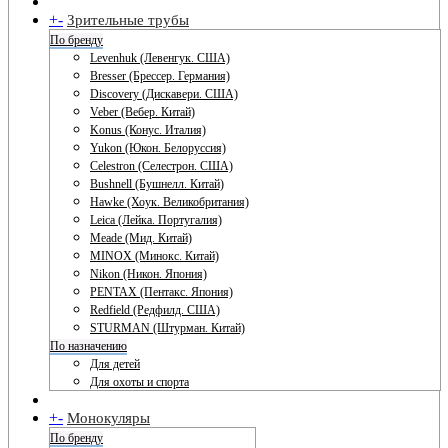
+
-
Зрительные трубы
По бренду
Levenhuk (Левенгук. США)
Bresser (Брессер. Германия)
Discovery (Дискавери. США)
Veber (Вебер. Китай)
Konus (Конус. Италия)
Yukon (Юкон. Белоруссия)
Celestron (Селестрон. США)
Bushnell (Бушнелл. Китай)
Hawke (Хоук. Великобритания)
Leica (Лейка. Португалия)
Meade (Мид. Китай)
MINOX (Минокс. Китай)
Nikon (Никон. Япония)
PENTAX (Пентакс. Япония)
Redfield (Редфилд. США)
STURMAN (Штурман. Китай)
По назначению
Для детей
Для охоты и спорта
+
-
Монокуляры
По бренду