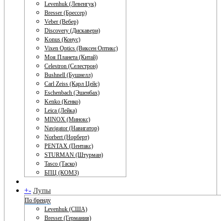
Levenhuk (Левенгук)
Bresser (Брессер)
Veber (Вебер)
Discovery (Дискавери)
Konus (Конус)
Vixen Optics (Виксен Оптикс)
Моя Планета (Китай)
Celestron (Селестрон)
Bushnell (Бушнелл)
Carl Zeiss (Карл Цейс)
Eschenbach (Эшенбах)
Kenko (Кенко)
Leica (Лейка)
MINOX (Минокс)
Navigator (Навигатор)
Norbert (Норберт)
PENTAX (Пентакс)
STURMAN (Штурман)
Tasco (Таско)
БПЦ (КОМЗ)
+
-
Лупы
По бренду
Levenhuk (США)
Bresser (Германия)