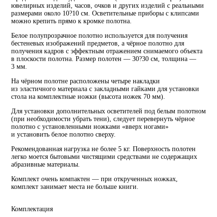
ювелирных изделий, часов, очков и других изделий с реальными
размерами около 10?10 см. Осветительные приборы с клипсами
можно крепить прямо к кромке полотна.
Белое полупрозрачное полотно используется для получения
бестеневых изображений предметов, а чёрное полотно для
получения кадров с эффектным отражением снимаемого объекта
в плоскости полотна. Размер полотен — 30?30 см, толщина —
3 мм.
На чёрном полотне расположены четыре накладки
из эластичного материала с закладными гайками для установки
стола на комплектные ножки (высота ножек 70 мм).
Для установки дополнительных осветителей под белым полотном
(при необходимости убрать тени), следует перевернуть чёрное
полотно с установленными ножками «вверх ногами»
и установить белое полотно сверху.
Рекомендованная нагрузка не более 5 кг. Поверхность полотен
легко моется бытовыми чистящими средствами не содержащих
абразивные материалы.
Комплект очень компактен — при открученных ножках,
комплект занимает места не больше книги.
Комплектация