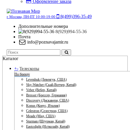
Оформление заказа
8(499)396-35-49
г. Москва, ПН-ПТ 10:00-19:00
Дополнительные номера
8(929)994-55-36
Почта
info@poznavajamir.ru
Каталог
+
-
Телескопы
По бренду
Levenhuk (Левенгук, США)
Sky-Watcher (Скай-Вотчер, Китай)
Veber (Вебер, Китай)
Bresser (Брессер, Германия)
Discovery (Дискавери, США)
Konus (Конус, Италия)
Celestron (Селестрон, США)
Meade (Мид, США)
Sturman (Штурман, Китай)
Eastcolight (Истколайт, Китай)