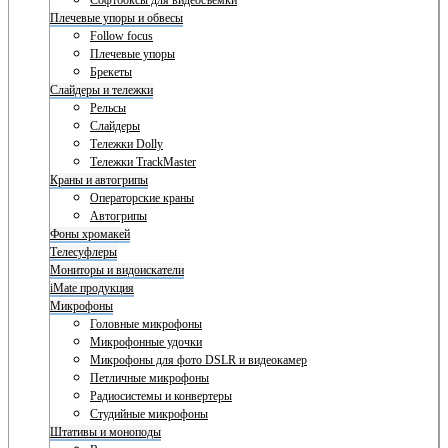
Софтбоксы для видеосъемки
Плечевые упоры и обвесы
Follow focus
Плечевые упоры
Брекеты
Слайдеры и тележки
Рельсы
Слайдеры
Тележки Dolly
Тележки TrackMaster
Краны и автогрипы
Операторские краны
Автогрипы
Фоны хромакей
Телесуфлеры
Мониторы и видоискатели
iMate продукция
Микрофоны
Головные микрофоны
Микрофонные удочки
Микрофоны для фото DSLR и видеокамер
Петличные микрофоны
Радиосистемы и конвертеры
Студийные микрофоны
Штативы и моноподы