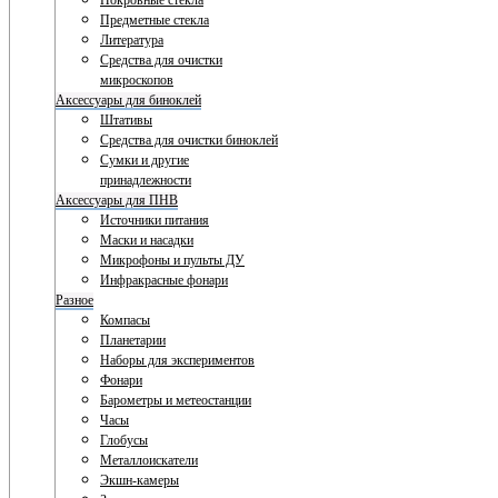
Покровные стекла
Предметные стекла
Литература
Средства для очистки
микроскопов
Аксессуары для биноклей
Штативы
Средства для очистки биноклей
Сумки и другие
принадлежности
Аксессуары для ПНВ
Источники питания
Маски и насадки
Микрофоны и пульты ДУ
Инфракрасные фонари
Разное
Компасы
Планетарии
Наборы для экспериментов
Фонари
Барометры и метеостанции
Часы
Глобусы
Металлоискатели
Экшн-камеры