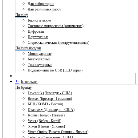
Для лаборатории
Для различных работ
По типу
Биологические
Световые микроскопы (оптические)
Цифровые
Портативные
Стереоскопические (инструментальные)
По типу насадки
Монокулярные
Бинокулярные
Тринокулярные
Подключение по USB (LCD экран)
+
-
Бинокли
По бренду
Levenhuk (Левенгук - США)
Bresser (Брессер - Германия)
БПЦ (КОМЗ - Россия)
Discovery (Дискавери - США)
Konus (Конус - Италия)
Veber (Вебер - Китай)
Nikon (Никон - Япония)
Vixen Optics (Виксен Оптикс - Япония)
Celestron (Селестрон - США)