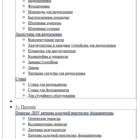
Видеоштативы
Фотоштативы
Моноподы для видеосъемки
Быстросъемные площадки
Штативные адаптеры
Штативные головки
Аксессуары для видеосъемки
Комплектующие ригов
Аккумуляторы и зарядные устройства для видеосъемки
Площадки для аккумуляторов
Кронштейны и держатели
Зажимы GreenBean
Лампы
Чистящие средства для видеосъемки
Сумки
Сумки для видеокамеры
Сумки для фотоаппаратов
Для студийного оборудования
+
-
Прочее
Прицелы, ЛЦУ, патроны холодной пристрелки, фальшпатроны
Оптические прицелы
Коллиматорные прицелы
Лазерные целеуказатели
Патроны холодной пристрелки, фальшпатроны