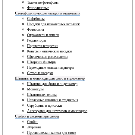
Тканевые фотофоны
Флизелиновые
Светоформирующие насадки и отражатели
Софтбоксы
Насадки для накамерных вспышек
Фотозонты
Отражатели и панели
Рефлекторы
Портретные тарелки
Конусы и оптические насадки
Сферические рассеиватели
Шторки и фильтры
Переходные кольца и адаптеры
Сотовые насадки
Штативы и моноподы для фото и видеокамер
Штативы для фото и видеокамер
Моноподы
Штативные головы
Наплечные штативы и стедикамы
Струбцины и присоски
Аксессуары для штативов и моноподов
Стойки и системы крепления
Стойки
Журавли
Противовесы и колеса для стоек