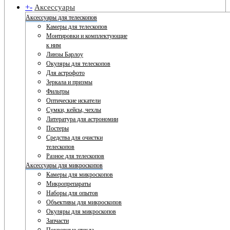
+
-
Аксессуары
Аксессуары для телескопов
Камеры для телескопов
Монтировки и комплектующие
к ним
Линзы Барлоу
Окуляры для телескопов
Для астрофото
Зеркала и призмы
Фильтры
Оптические искатели
Сумки, кейсы, чехлы
Литература для астрономии
Постеры
Средства для очистки
телескопов
Разное для телескопов
Аксессуары для микроскопов
Камеры для микроскопов
Микропрепараты
Наборы для опытов
Объективы для микроскопов
Окуляры для микроскопов
Запчасти