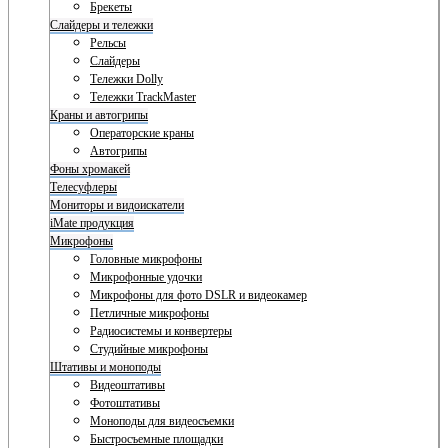
Брекеты
Слайдеры и тележки
Рельсы
Слайдеры
Тележки Dolly
Тележки TrackMaster
Краны и автогрипы
Операторские краны
Автогрипы
Фоны хромакей
Телесуфлеры
Мониторы и видоискатели
iMate продукция
Микрофоны
Головные микрофоны
Микрофонные удочки
Микрофоны для фото DSLR и видеокамер
Петличные микрофоны
Радиосистемы и конвертеры
Студийные микрофоны
Штативы и моноподы
Видеоштативы
Фотоштативы
Моноподы для видеосъемки
Быстросъемные площадки