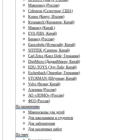
Микромед (Россия)
Celestron (Селестрон; США)
Konus (Конус; Италия)
Kromatech (Кроматек; Китай)
Микмед (Китай.)
EVA (ЕВА; Китай)
Биомед (Россия)
Eastcolight (Истколайт; Китай)
SITITEK (Сититек; Китай)
Carl Zeiss (Карл Цейс; Германия)
DigiMicro (ДиджиМикро; Китай)
EDU-TOYS (Эду-Тойз; Китай)
Eschenbach (Эшенбах; Германия)
STURMAN (Штурман; Китай)
Velvi (Велви; Китай)
Альтами (Россия)
АО «ЛОМО» (Россия)
ФОЗ (Россия)
По назначению
Микроскопы для детей
Для школьников и студентов
Для лаборатории
Для различных работ
По типу