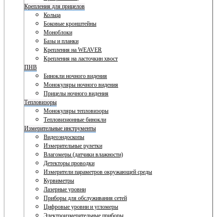
Крепления для прицелов
Кольца
Боковые кронштейны
Моноблоки
Базы и планки
Крепления на WEAVER
Крепления на ласточкин хвост
ПНВ
Бинокли ночного видения
Монокуляры ночного видения
Прицелы ночного видения
Тепловизоры
Монокуляры тепловизоры
Тепловизионные бинокли
Измерительные инструменты
Видеоэндоскопы
Измерительные рулетки
Влагомеры (датчики влажности)
Детекторы проводки
Измерители параметров окружающей среды
Курвиметры
Лазерные уровни
Приборы для обслуживания сетей
Цифровые уровни и угломеры
Электроизмерительные приборы