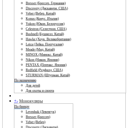
Bresser (Брессер. Германия)
Discovery (Дискавери. США)
Veber (Вебер. Китай)
Konus (Конус. Италия)
Yukon (Юкон. Белоруссия)
Celestron (Селестрон. США)
Bushnell (Бушнелл. Китай)
Hawke (Хоук. Великобритания)
Leica (Лейка. Португалия)
Meade (Мид. Китай)
MINOX (Минокс. Китай)
Nikon (Никон. Япония)
PENTAX (Пентакс. Япония)
Redfield (Редфилд. США)
STURMAN (Штурман. Китай)
По назначению
Для детей
Для охоты и спорта
+
-
Монокуляры
По бренду
Levenhuk (Левенгук)
Bresser (Брессер)
Veber (Вебер)
Discovery (Дискавери)