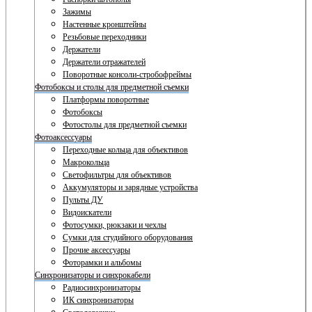
Зажимы
Настенные кронштейны
Резьбовые переходники
Держатели
Держатели отражателей
Поворотные консоли-стробофреймы
Фотобоксы и столы для предметной съемки
Платформы поворотные
Фотобоксы
Фотостолы для предметной съемки
Фотоаксессуары
Переходные кольца для объективов
Макрокольца
Светофильтры для объективов
Аккумуляторы и зарядные устройства
Пульты ДУ
Видоискатели
Фотосумки, рюкзаки и чехлы
Сумки для студийного оборудования
Прочие аксессуары
Фоторамки и альбомы
Синхронизаторы и синхрокабели
Радиосинхронизаторы
ИК синхронизаторы