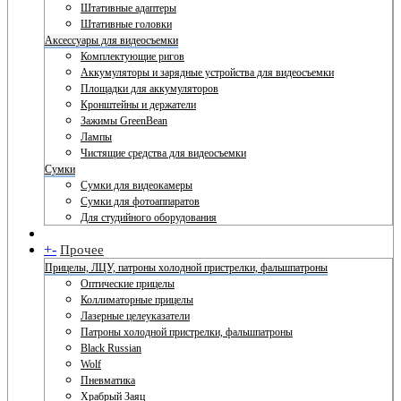
Штативные адаптеры
Штативные головки
Аксессуары для видеосъемки
Комплектующие ригов
Аккумуляторы и зарядные устройства для видеосъемки
Площадки для аккумуляторов
Кронштейны и держатели
Зажимы GreenBean
Лампы
Чистящие средства для видеосъемки
Сумки
Сумки для видеокамеры
Сумки для фотоаппаратов
Для студийного оборудования
+
-
Прочее
Прицелы, ЛЦУ, патроны холодной пристрелки, фальшпатроны
Оптические прицелы
Коллиматорные прицелы
Лазерные целеуказатели
Патроны холодной пристрелки, фальшпатроны
Black Russian
Wolf
Пневматика
Храбрый Заяц