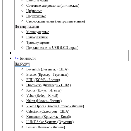
Биологические
Световые микроскопы (оптические)
Цифровые
Портативные
Стереоскопические (инструментальные)
По типу насадки
Монокулярные
Бинокулярные
Тринокулярные
Подключение по USB (LCD экран)
+
-
Бинокли
По бренду
Levenhuk (Левенгук - США)
Bresser (Брессер - Германия)
БПЦ (КОМЗ - Россия)
Discovery (Дискавери - США)
Konus (Конус - Италия)
Veber (Вебер - Китай)
Nikon (Никон - Япония)
Vixen Optics (Виксен Оптикс - Япония)
Celestron (Селестрон - США)
Kromatech (Кроматек - Китай)
LUNT Solar Systems (Германия)
Pentax (Пентакс - Япония)