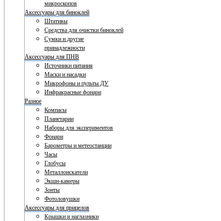
микроскопов
Аксессуары для биноклей
Штативы
Средства для очистки биноклей
Сумки и другие
принадлежности
Аксессуары для ПНВ
Источники питания
Маски и насадки
Микрофоны и пульты ДУ
Инфракрасные фонари
Разное
Компасы
Планетарии
Наборы для экспериментов
Фонари
Барометры и метеостанции
Часы
Глобусы
Металлоискатели
Экшн-камеры
Зонты
Фотоловушки
Аксессуары для прицелов
Крышки и наглазники