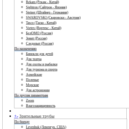
Rekam (Рекам - Китай)
Sightron (Сайтрон - Япония)
Steiner (Штайнер - Германия)
SWAROVSKI (Сваровски - Австрия)
Tasco (Таско - Китай)
Vortex (Вортекс - Китай)
БелОМО (Россия)
Зенит (Россия)
Следопыт (Россия)
По назначению
Бинокли для детей
Для театра
Для охоты и рыбалки
Для туризма и спорта
Армейские
Полевые
Морские
Для астрономии
По другим параметрам
Zoom
Влагозащищенность
+
-
Зрительные трубы
По бренду
Levenhuk (Левенгук. США)