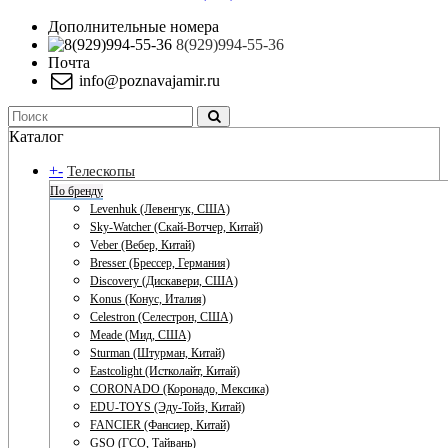
Дополнительные номера
8(929)994-55-36
Почта
info@poznavajamir.ru
Каталог
+
-
Телескопы
По бренду
Levenhuk (Левенгук, США)
Sky-Watcher (Скай-Вотчер, Китай)
Veber (Вебер, Китай)
Bresser (Брессер, Германия)
Discovery (Дискавери, США)
Konus (Конус, Италия)
Celestron (Селестрон, США)
Meade (Мид, США)
Sturman (Штурман, Китай)
Eastcolight (Истколайт, Китай)
CORONADO (Коронадо, Мексика)
EDU-TOYS (Эду-Тойз, Китай)
FANCIER (Фансиер, Китай)
GSO (ГСО, Тайвань)