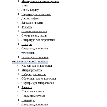
Монтировки и комплектующие
к ним
Линзы Барлоу
Окуляры для телескопов
Для астрофото
Зеркала и призмы
Фильтры
Оптические искатели
Сумки, кейсы, чехлы
Литература для астрономии
Постеры
Средства для очистки
телескопов
Разное для телескопов
Аксессуары для микроскопов
Камеры для микроскопов
Микропрепараты
Наборы для опытов
Объективы для микроскопов
Окуляры для микроскопов
Запчасти
Покровные стекла
Предметные стекла
Литература
Средства для очистки