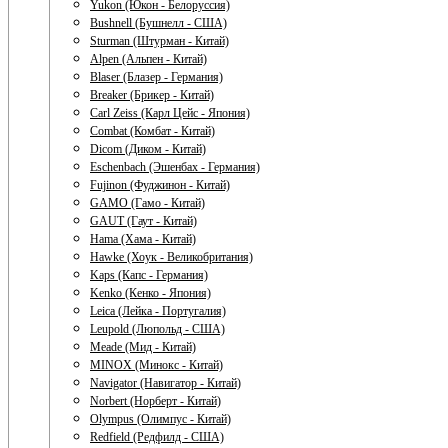
Yukon (Юкон - Белоруссия)
Bushnell (Бушнелл - США)
Sturman (Штурман - Китай)
Alpen (Альпен - Китай)
Blaser (Блазер - Германия)
Breaker (Брикер - Китай)
Carl Zeiss (Карл Цейс - Япония)
Combat (Комбат - Китай)
Dicom (Диком - Китай)
Eschenbach (Эшенбах - Германия)
Fujinon (Фуджинон - Китай)
GAMO (Гамо - Китай)
GAUT (Гаут - Китай)
Hama (Хама - Китай)
Hawke (Хоук - Великобритания)
Kaps (Капс - Германия)
Kenko (Кенко - Япония)
Leica (Лейка - Португалия)
Leupold (Люпольд - США)
Meade (Мид - Китай)
MINOX (Минокс - Китай)
Navigator (Навигатор - Китай)
Norbert (Норберт - Китай)
Olympus (Олимпус - Китай)
Redfield (Редфилд - США)