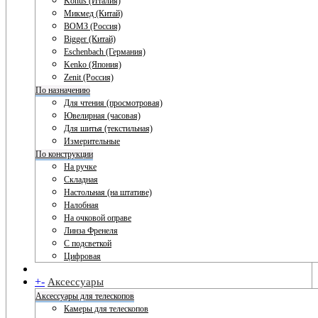
Konus (Италия)
Микмед (Китай)
ВОМЗ (Россия)
Bigger (Китай)
Eschenbach (Германия)
Kenko (Япония)
Zenit (Россия)
По назначению
Для чтения (просмотровая)
Ювелирная (часовая)
Для шитья (текстильная)
Измерительные
По конструкции
На ручке
Складная
Настольная (на штативе)
Налобная
На очковой оправе
Линза Френеля
С подсветкой
Цифровая
+
-
Аксессуары
Аксессуары для телескопов
Камеры для телескопов