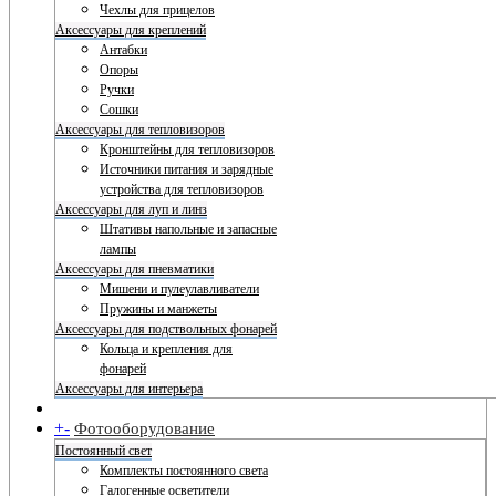
Чехлы для прицелов
Аксессуары для креплений
Антабки
Опоры
Ручки
Сошки
Аксессуары для тепловизоров
Кронштейны для тепловизоров
Источники питания и зарядные
устройства для тепловизоров
Аксессуары для луп и линз
Штативы напольные и запасные
лампы
Аксессуары для пневматики
Мишени и пулеулавливатели
Пружины и манжеты
Аксессуары для подствольных фонарей
Кольца и крепления для
фонарей
Аксессуары для интерьера
+
-
Фотооборудование
Постоянный свет
Комплекты постоянного света
Галогенные осветители