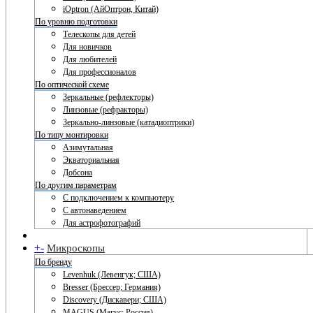
iOptron (АйОптрон, Китай)
По уровню подготовки
Телескопы для детей
Для новичков
Для любителей
Для профессионалов
По оптической схеме
Зеркальные (рефлекторы)
Линзовые (рефракторы)
Зеркально-линзовые (катадиоптрики)
По типу монтировки
Азимутальная
Экваториальная
Добсона
По другим параметрам
С подключением к компьютеру
С автонаведением
Для астрофотографий
+
-
Микроскопы
По бренду
Levenhuk (Левенгук; США)
Bresser (Брессер; Германия)
Discovery (Дискавери; США)
MAGUS (Магус; Россия)