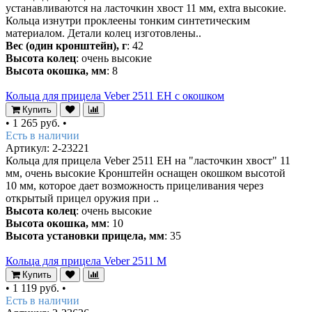
устанавливаются на ласточкин хвост 11 мм, extra высокие.
Кольца изнутри проклеены тонким синтетическим
материалом. Детали колец изготовлены..
Вес (один кронштейн), г
: 42
Высота колец
: очень высокие
Высота окошка, мм
: 8
Кольца для прицела Veber 2511 EH с окошком
Купить
•
1 265 руб.
•
Есть в наличии
Артикул: 2-23221
Кольца для прицела Veber 2511 EH на "ласточкин хвост" 11
мм, очень высокие Кронштейн оснащен окошком высотой
10 мм, которое дает возможность прицеливания через
открытый прицел оружия при ..
Высота колец
: очень высокие
Высота окошка, мм
: 10
Высота установки прицела, мм
: 35
Кольца для прицела Veber 2511 M
Купить
•
1 119 руб.
•
Есть в наличии