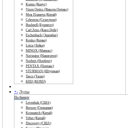
Konus (Конус)
Vixen Optics (Виксен Оптикс)
Моя Планета (Китай)
Celestron (Селестрон)
Bushnell (Бушнелл)
Carl Zeiss (Карл Цейс)
Eschenbach (Эшенбах)
Kenko (Кенко)
Leica (Лейка)
MINOX (Минокс)
Navigator (Навигатор)
Norbert (Норберт)
PENTAX (Пентакс)
STURMAN (Штурман)
Tasco (Таско)
БПЦ (КОМЗ)
+
-
Лупы
По бренду
Levenhuk (США)
Bresser (Германия)
Kromatech (Китай)
Veber (Китай)
Discovery (США)