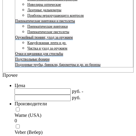
Нивелиры оптические
Лазерные дальномеры
Приборы неразрушающего контроля
Пневматические винтовки и пистолеты
Пневматические винтовки
Пневматические пистолеты
Оружейный тюнинг, уход за оружием
Камуфляжная лента и др.
Чистка и уход за оружием
Очки и наушники для стрельбы
Подствольные фонари
Подзорные трубы, бинокли, барометры и др. из бронзы
Прочее
Цена
руб. -
руб.
Производители
Warne (USA)
0
Veber (Вебер)