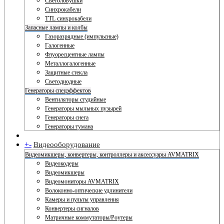
Светоловушки
Синхрокабели
TTL синхрокабели
Запасные лампы и колбы
Газоразрядные (импульсные)
Галогенные
Флуоресцентные лампы
Металлогалогенные
Защитные стекла
Светодиодные
Генераторы спецэффектов
Вентиляторы студийные
Генераторы мыльных пузырей
Генераторы снега
Генераторы тумана
+
-
Видеооборудование
Видеомикшеры, конвертеры, контроллеры и аксессуары AVMATRIX
Видеокодеры
Видеомикшеры
Видеомониторы AVMATRIX
Волоконно-оптические удлинители
Камеры и пульты управления
Конвертеры сигналов
Матричные коммутаторы/Роутеры