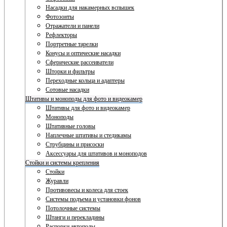
Насадки для накамерных вспышек
Фотозонты
Отражатели и панели
Рефлекторы
Портретные тарелки
Конусы и оптические насадки
Сферические рассеиватели
Шторки и фильтры
Переходные кольца и адаптеры
Сотовые насадки
Штативы и моноподы для фото и видеокамер
Штативы для фото и видеокамер
Моноподы
Штативные головы
Наплечные штативы и стедикамы
Струбцины и присоски
Аксессуары для штативов и моноподов
Стойки и системы крепления
Стойки
Журавли
Противовесы и колеса для стоек
Системы подъема и установки фонов
Потолочные системы
Штанги и перекладины
Распорки автополы