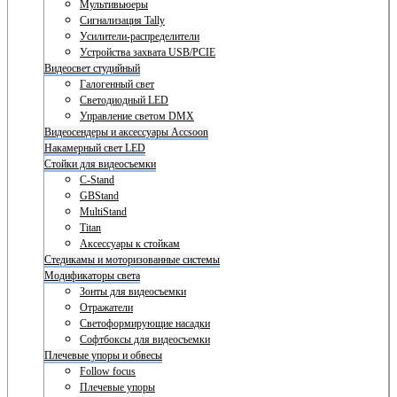
Мультивьюеры
Сигнализация Tally
Усилители-распределители
Устройства захвата USB/PCIE
Видеосвет студийный
Галогенный свет
Светодиодный LED
Управление светом DMX
Видеосендеры и аксессуары Accsoon
Накамерный свет LED
Стойки для видеосъемки
C-Stand
GBStand
MultiStand
Titan
Аксессуары к стойкам
Стедикамы и моторизованные системы
Модификаторы света
Зонты для видеосъемки
Отражатели
Светоформирующие насадки
Софтбоксы для видеосъемки
Плечевые упоры и обвесы
Follow focus
Плечевые упоры