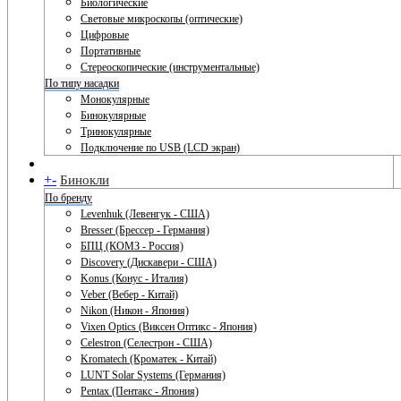
Биологические
Световые микроскопы (оптические)
Цифровые
Портативные
Стереоскопические (инструментальные)
По типу насадки
Монокулярные
Бинокулярные
Тринокулярные
Подключение по USB (LCD экран)
+
-
Бинокли
По бренду
Levenhuk (Левенгук - США)
Bresser (Брессер - Германия)
БПЦ (КОМЗ - Россия)
Discovery (Дискавери - США)
Konus (Конус - Италия)
Veber (Вебер - Китай)
Nikon (Никон - Япония)
Vixen Optics (Виксен Оптикс - Япония)
Celestron (Селестрон - США)
Kromatech (Кроматек - Китай)
LUNT Solar Systems (Германия)
Pentax (Пентакс - Япония)