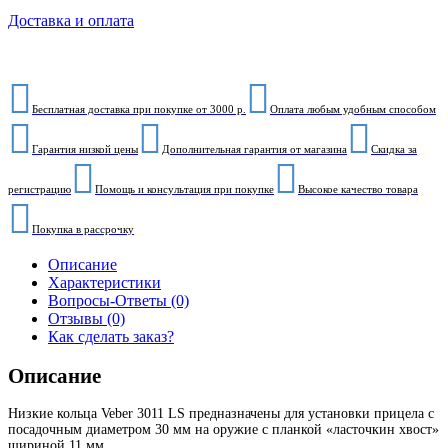
Доставка и оплата
Бесплатная доставка при покупке от 3000 р.
Оплата любым удобным способом
Гарантия низкой цены
Дополнительная гарантия от магазина
Скидка за
регистрацию
Помощь и консультация при покупке
Высокое качество товара
Покупка в рассрочку
Описание
Характеристики
Вопросы-Ответы (0)
Отзывы (0)
Как сделать заказ?
Описание
Низкие кольца Veber 3011 LS предназначены для установки прицела с
посадочным диаметром 30 мм на оружие с планкой «ласточкин хвост»
шириной 11 мм.