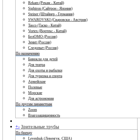
Rekam (Рекам - Китай)
Sightron (Сайтрон - Япония)
Steiner (Штайнер - Германия)
SWAROVSKI (Сваровски - Австрия)
Tasco (Таско - Китай)
Vortex (Вортекс - Китай)
БелОМО (Россия)
Зенит (Россия)
Следопыт (Россия)
По назначению
Бинокли для детей
Для театра
Для охоты и рыбалки
Для туризма и спорта
Армейские
Полевые
Морские
Для астрономии
По другим параметрам
Zoom
Влагозащищенность
+
-
Зрительные трубы
По бренду
Levenhuk (Левенгук. США)