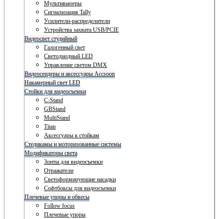
Мультивьюеры
Сигнализация Tally
Усилители-распределители
Устройства захвата USB/PCIE
Видеосвет студийный
Галогенный свет
Светодиодный LED
Управление светом DMX
Видеосендеры и аксессуары Accsoon
Накамерный свет LED
Стойки для видеосъемки
C-Stand
GBStand
MultiStand
Titan
Аксессуары к стойкам
Стедикамы и моторизованные системы
Модификаторы света
Зонты для видеосъемки
Отражатели
Светоформирующие насадки
Софтбоксы для видеосъемки
Плечевые упоры и обвесы
Follow focus
Плечевые упоры