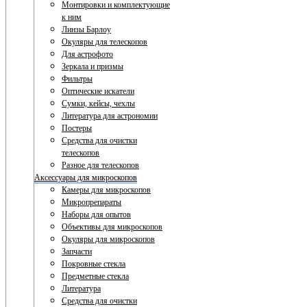
Монтировки и комплектующие
к ним
Линзы Барлоу
Окуляры для телескопов
Для астрофото
Зеркала и призмы
Фильтры
Оптические искатели
Сумки, кейсы, чехлы
Литература для астрономии
Постеры
Средства для очистки
телескопов
Разное для телескопов
Аксессуары для микроскопов
Камеры для микроскопов
Микропрепараты
Наборы для опытов
Объективы для микроскопов
Окуляры для микроскопов
Запчасти
Покровные стекла
Предметные стекла
Литература
Средства для очистки