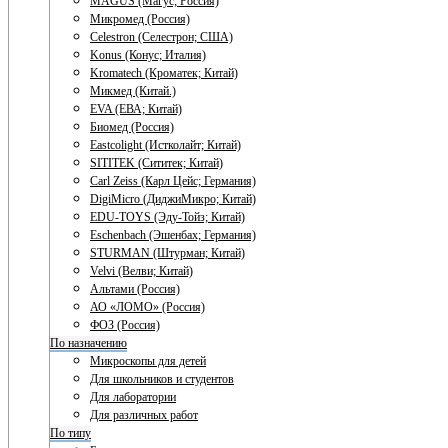
MAGUS (Магус; Россия)
Микромед (Россия)
Celestron (Селестрон; США)
Konus (Конус; Италия)
Kromatech (Кроматек; Китай)
Микмед (Китай.)
EVA (ЕВА; Китай)
Биомед (Россия)
Eastcolight (Истколайт; Китай)
SITITEK (Сититек; Китай)
Carl Zeiss (Карл Цейс; Германия)
DigiMicro (ДиджиМикро; Китай)
EDU-TOYS (Эду-Тойз; Китай)
Eschenbach (Эшенбах; Германия)
STURMAN (Штурман; Китай)
Velvi (Велви; Китай)
Альтами (Россия)
АО «ЛОМО» (Россия)
ФОЗ (Россия)
По назначению
Микроскопы для детей
Для школьников и студентов
Для лаборатории
Для различных работ
По типу