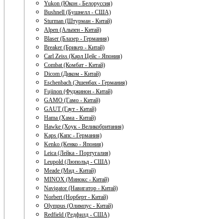
Yukon (Юкон - Белоруссия)
Bushnell (Бушнелл - США)
Sturman (Штурман - Китай)
Alpen (Альпен - Китай)
Blaser (Блазер - Германия)
Breaker (Брикер - Китай)
Carl Zeiss (Карл Цейс - Япония)
Combat (Комбат - Китай)
Dicom (Диком - Китай)
Eschenbach (Эшенбах - Германия)
Fujinon (Фуджинон - Китай)
GAMO (Гамо - Китай)
GAUT (Гаут - Китай)
Hama (Хама - Китай)
Hawke (Хоук - Великобритания)
Kaps (Капс - Германия)
Kenko (Кенко - Япония)
Leica (Лейка - Португалия)
Leupold (Люпольд - США)
Meade (Мид - Китай)
MINOX (Минокс - Китай)
Navigator (Навигатор - Китай)
Norbert (Норберт - Китай)
Olympus (Олимпус - Китай)
Redfield (Редфилд - США)