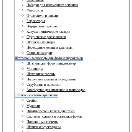
Насадки для накамерных вспышек
Фотозонты
Отражатели и панели
Рефлекторы
Портретные тарелки
Конусы и оптические насадки
Сферические рассеиватели
Шторки и фильтры
Переходные кольца и адаптеры
Сотовые насадки
Штативы и моноподы для фото и видеокамер
Штативы для фото и видеокамер
Моноподы
Штативные головы
Наплечные штативы и стедикамы
Струбцины и присоски
Аксессуары для штативов и моноподов
Стойки и системы крепления
Стойки
Журавли
Противовесы и колеса для стоек
Системы подъема и установки фонов
Потолочные системы
Штанги и перекладины