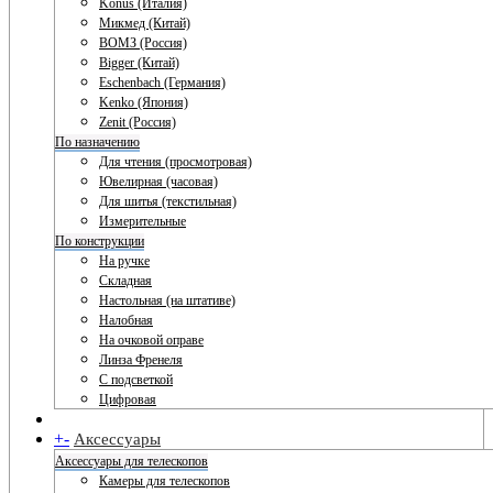
Konus (Италия)
Микмед (Китай)
ВОМЗ (Россия)
Bigger (Китай)
Eschenbach (Германия)
Kenko (Япония)
Zenit (Россия)
По назначению
Для чтения (просмотровая)
Ювелирная (часовая)
Для шитья (текстильная)
Измерительные
По конструкции
На ручке
Складная
Настольная (на штативе)
Налобная
На очковой оправе
Линза Френеля
С подсветкой
Цифровая
+
-
Аксессуары
Аксессуары для телескопов
Камеры для телескопов