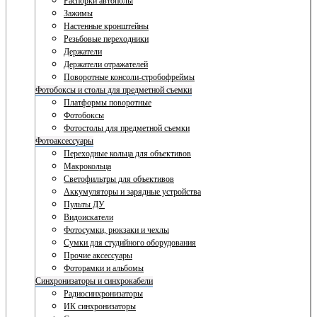
Распорки автополы
Зажимы
Настенные кронштейны
Резьбовые переходники
Держатели
Держатели отражателей
Поворотные консоли-стробофреймы
Фотобоксы и столы для предметной съемки
Платформы поворотные
Фотобоксы
Фотостолы для предметной съемки
Фотоаксессуары
Переходные кольца для объективов
Макрокольца
Светофильтры для объективов
Аккумуляторы и зарядные устройства
Пульты ДУ
Видоискатели
Фотосумки, рюкзаки и чехлы
Сумки для студийного оборудования
Прочие аксессуары
Фоторамки и альбомы
Синхронизаторы и синхрокабели
Радиосинхронизаторы
ИК синхронизаторы