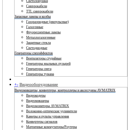
Светоловушки
Синхрокабели
TTL синхрокабели
Запасные лампы и колбы
Газоразрядные (импульсные)
Галогенные
Флуоресцентные лампы
Металлогалогенные
Защитные стекла
Светодиодные
Генераторы спецэффектов
Вентиляторы студийные
Генераторы мыльных пузырей
Генераторы снега
Генераторы тумана
+
-
Видеооборудование
Видеомикшеры, конвертеры, контроллеры и аксессуары AVMATRIX
Видеокодеры
Видеомикшеры
Видеомониторы AVMATRIX
Волоконно-оптические удлинители
Камеры и пульты управления
Конвертеры сигналов
Матричные коммутаторы/Роутеры