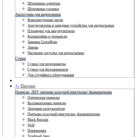
Штативные адаптеры
Штативные головки
Аксессуары для видеосъемки
Комплектующие ригов
Аккумуляторы и зарядные устройства для видеосъемки
Площадки для аккумуляторов
Кронштейны и держатели
Зажимы GreenBean
Лампы
Чистящие средства для видеосъемки
Сумки
Сумки для видеокамеры
Сумки для фотоаппаратов
Для студийного оборудования
+
-
Прочее
Прицелы, ЛЦУ, патроны холодной пристрелки, фальшпатроны
Оптические прицелы
Коллиматорные прицелы
Лазерные целеуказатели
Патроны холодной пристрелки, фальшпатроны
Black Russian
Wolf
Пневматика
Храбрый Заяц