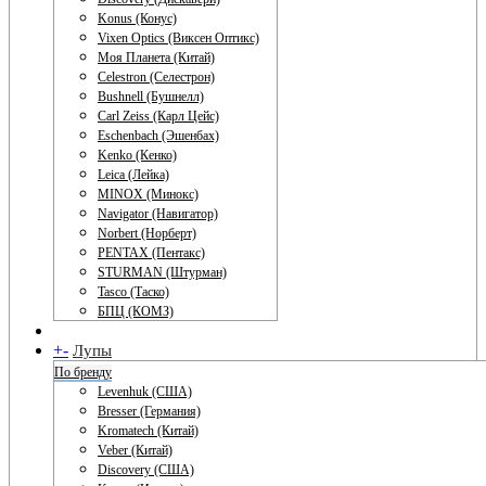
Konus (Конус)
Vixen Optics (Виксен Оптикс)
Моя Планета (Китай)
Celestron (Селестрон)
Bushnell (Бушнелл)
Carl Zeiss (Карл Цейс)
Eschenbach (Эшенбах)
Kenko (Кенко)
Leica (Лейка)
MINOX (Минокс)
Navigator (Навигатор)
Norbert (Норберт)
PENTAX (Пентакс)
STURMAN (Штурман)
Tasco (Таско)
БПЦ (КОМЗ)
+
-
Лупы
По бренду
Levenhuk (США)
Bresser (Германия)
Kromatech (Китай)
Veber (Китай)
Discovery (США)