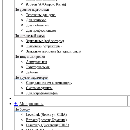
iOptron (АйОптрон, Китай)
По уровню подготовки
Телескопы для детей
Для новичков
Для любителей
Для профессионалов
По оптической схеме
Зеркальные (рефлекторы)
Линзовые (рефракторы)
Зеркально-линзовые (катадиоптрики)
По типу монтировки
Азимутальная
Экваториальная
Добсона
По другим параметрам
С подключением к компьютеру
С автонаведением
Для астрофотографий
+
-
Микроскопы
По бренду
Levenhuk (Левенгук; США)
Bresser (Брессер; Германия)
Discovery (Дискавери; США)