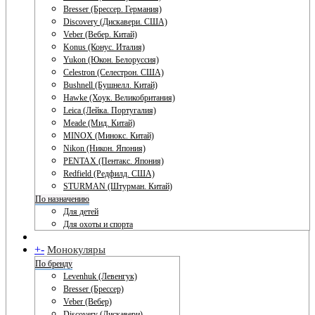
Bresser (Брессер. Германия)
Discovery (Дискавери. США)
Veber (Вебер. Китай)
Konus (Конус. Италия)
Yukon (Юкон. Белоруссия)
Celestron (Селестрон. США)
Bushnell (Бушнелл. Китай)
Hawke (Хоук. Великобритания)
Leica (Лейка. Португалия)
Meade (Мид. Китай)
MINOX (Минокс. Китай)
Nikon (Никон. Япония)
PENTAX (Пентакс. Япония)
Redfield (Редфилд. США)
STURMAN (Штурман. Китай)
По назначению
Для детей
Для охоты и спорта
+
-
Монокуляры
По бренду
Levenhuk (Левенгук)
Bresser (Брессер)
Veber (Вебер)
Discovery (Дискавери)