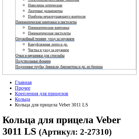
Нивелиры оптические
Лазерные дальномеры
Приборы неразрушающего контроля
Пневматические винтовки и пистолеты
Пневматические винтовки
Пневматические пистолеты
Оружейный тюнинг, уход за оружием
Камуфляжная лента и др.
Чистка и уход за оружием
Очки и наушники для стрельбы
Подствольные фонари
Подзорные трубы, бинокли, барометры и др. из бронзы
Главная
Прочее
Крепления для прицелов
Кольца
Кольца для прицела Veber 3011 LS
Кольца для прицела Veber
3011 LS
(Артикул: 2-27310)