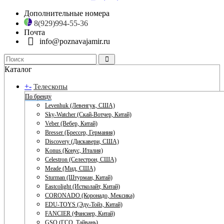
Дополнительные номера
8(929)994-55-36
Почта
info@poznavajamir.ru
Каталог
+
-
Телескопы
По бренду
Levenhuk (Левенгук, США)
Sky-Watcher (Скай-Вотчер, Китай)
Veber (Вебер, Китай)
Bresser (Брессер, Германия)
Discovery (Дискавери, США)
Konus (Конус, Италия)
Celestron (Селестрон, США)
Meade (Мид, США)
Sturman (Штурман, Китай)
Eastcolight (Истколайт, Китай)
CORONADO (Коронадо, Мексика)
EDU-TOYS (Эду-Тойз, Китай)
FANCIER (Фансиер, Китай)
GSO (ГСО, Тайвань)