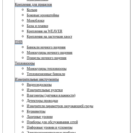
Крепления для прицелов
Кольца
Боковые кронштейны
Моноблоки
Базы и планки
Крепления на WEAVER
Крепления на ласточкин хвост
ПНВ
Бинокли ночного видения
Монокуляры ночного видения
Прицелы ночного видения
Тепловизоры
Монокуляры тепловизоры
Тепловизионные бинокли
Измерительные инструменты
Видеоэндоскопы
Измерительные рулетки
Влагомеры (датчики влажности)
Детекторы проводки
Измерители параметров окружающей среды
Курвиметры
Лазерные уровни
Приборы для обслуживания сетей
Цифровые уровни и угломеры
Электроизмерительные приборы