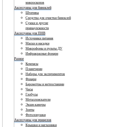
микроскопов
Аксессуары для биноклей
Штативы
Средства для очистки биноклей
Сумки и другие
принадлежности
Аксессуары для ПНВ
Источники питания
Маски и насадки
Микрофоны и пульты ДУ
Инфракрасные фонари
Разное
Компасы
Планетарии
Наборы для экспериментов
Фонари
Барометры и метеостанции
Часы
Глобусы
Металлоискатели
Экшн-камеры
Зонты
Фотоловушки
Аксессуары для прицелов
Крышки и наглазники