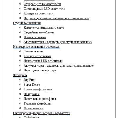
Флуоресцентные осветители
Светодиодные LED осветители
Кольцевые осветители
Патроны для ламп источников постоянного света
Студийные вспышки
Комплекты импульсного света
Студийные моноблоки
Лампы вспышки
Аккумуляторы и адаптеры для студийных вспышек
Накамерные вспышки и осветители
Фотовспышки
Кольцевые вспышки
Накамерные LED осветители
Аккумуляторы и адаптеры для накамерных вспышек
Переходники и адаптеры
Фотофоны
DigiPrint
Super Dense
Бумажные фотофоны
На пружине
Пластиковые фотофоны
Тканевые фотофоны
Флизелиновые
Светоформирующие насадки и отражатели
Софтбоксы