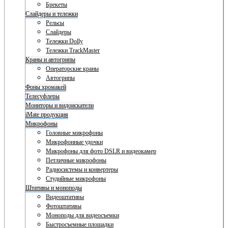
Брекеты
Слайдеры и тележки
Рельсы
Слайдеры
Тележки Dolly
Тележки TrackMaster
Краны и автогрипы
Операторские краны
Автогрипы
Фоны хромакей
Телесуфлеры
Мониторы и видоискатели
iMate продукция
Микрофоны
Головные микрофоны
Микрофонные удочки
Микрофоны для фото DSLR и видеокамер
Петличные микрофоны
Радиосистемы и конвертеры
Студийные микрофоны
Штативы и моноподы
Видеоштативы
Фотоштативы
Моноподы для видеосъемки
Быстросъемные площадки