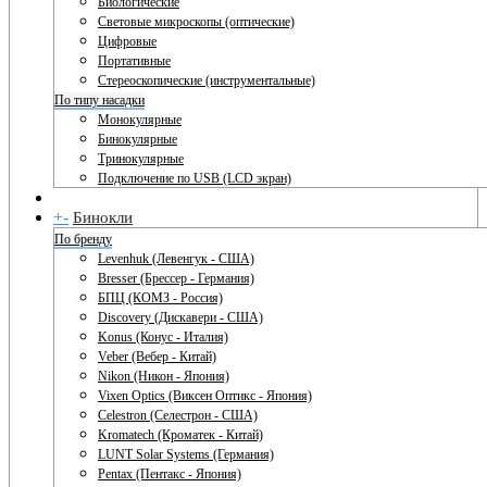
Биологические
Световые микроскопы (оптические)
Цифровые
Портативные
Стереоскопические (инструментальные)
По типу насадки
Монокулярные
Бинокулярные
Тринокулярные
Подключение по USB (LCD экран)
+
-
Бинокли
По бренду
Levenhuk (Левенгук - США)
Bresser (Брессер - Германия)
БПЦ (КОМЗ - Россия)
Discovery (Дискавери - США)
Konus (Конус - Италия)
Veber (Вебер - Китай)
Nikon (Никон - Япония)
Vixen Optics (Виксен Оптикс - Япония)
Celestron (Селестрон - США)
Kromatech (Кроматек - Китай)
LUNT Solar Systems (Германия)
Pentax (Пентакс - Япония)