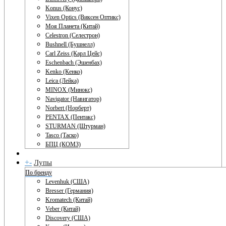
Konus (Конус)
Vixen Optics (Виксен Оптикс)
Моя Планета (Китай)
Celestron (Селестрон)
Bushnell (Бушнелл)
Carl Zeiss (Карл Цейс)
Eschenbach (Эшенбах)
Kenko (Кенко)
Leica (Лейка)
MINOX (Минокс)
Navigator (Навигатор)
Norbert (Норберт)
PENTAX (Пентакс)
STURMAN (Штурман)
Tasco (Таско)
БПЦ (КОМЗ)
+
-
Лупы
По бренду
Levenhuk (США)
Bresser (Германия)
Kromatech (Китай)
Veber (Китай)
Discovery (США)