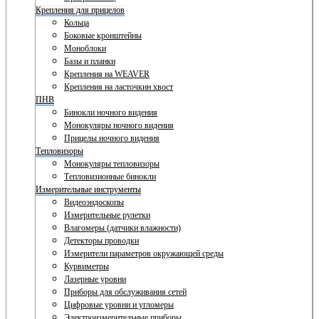
Крепления для прицелов
Кольца
Боковые кронштейны
Моноблоки
Базы и планки
Крепления на WEAVER
Крепления на ласточкин хвост
ПНВ
Бинокли ночного видения
Монокуляры ночного видения
Прицелы ночного видения
Тепловизоры
Монокуляры тепловизоры
Тепловизионные бинокли
Измерительные инструменты
Видеоэндоскопы
Измерительные рулетки
Влагомеры (датчики влажности)
Детекторы проводки
Измерители параметров окружающей среды
Курвиметры
Лазерные уровни
Приборы для обслуживания сетей
Цифровые уровни и угломеры
Электроизмерительные приборы