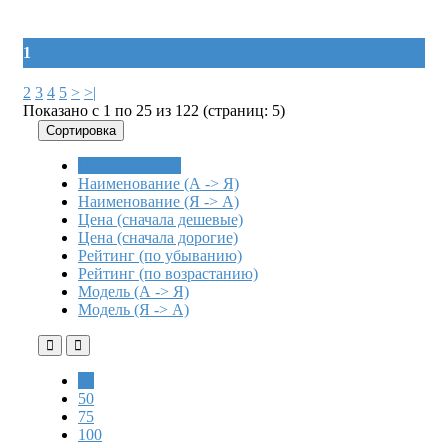
1
2
3
4
5
>
>|
Показано с 1 по 25 из 122 (страниц: 5)
Сортировка
По умолчанию
Наименование (А -> Я)
Наименование (Я -> А)
Цена (сначала дешевые)
Цена (сначала дорогие)
Рейтинг (по убыванию)
Рейтинг (по возрастанию)
Модель (А -> Я)
Модель (Я -> А)
25
50
75
100