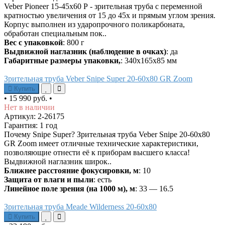
Veber Pioneer 15-45x60 Р - зрительная труба с переменной
кратностью увеличения от 15 до 45х и прямым углом зрения.
Корпус выполнен из ударопрочного поликарбоната,
обработан специальным пок..
Вес с упаковкой
: 800 г
Выдвижной наглазник (наблюдение в очках)
: да
Габаритные размеры упаковки,
: 340х165х85 мм
Зрительная труба Veber Snipe Super 20-60x80 GR Zoom
Купить
•
15 990 руб.
•
Нет в наличии
Артикул: 2-26175
Гарантия: 1 год
Почему Snipe Super? Зрительная труба Veber Snipe 20-60x80
GR Zoom имеет отличные технические характеристики,
позволяющие отнести её к приборам высшего класса!
Выдвижной наглазник широк..
Ближнее расстояние фокусировки, м
: 10
Защита от влаги и пыли
: есть
Линейное поле зрения (на 1000 м), м
: 33 — 16.5
Зрительная труба Meade Wilderness 20-60x80
Купить