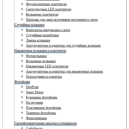
Флуоресцентные осветители
Светодиодные LED осветители
Кольцевые осветители
Патроны для ламп источников постоянного света
Студийные вспышки
Комплекты импульсного света
Студийные моноблоки
Лампы вспышки
Аккумуляторы и адаптеры для студийных вспышек
Накамерные вспышки и осветители
Фотовспышки
Кольцевые вспышки
Накамерные LED осветители
Аккумуляторы и адаптеры для накамерных вспышек
Переходники и адаптеры
Фотофоны
DigiPrint
Super Dense
Бумажные фотофоны
На пружине
Пластиковые фотофоны
Тканевые фотофоны
Флизелиновые
Светоформирующие насадки и отражатели
Софтбоксы