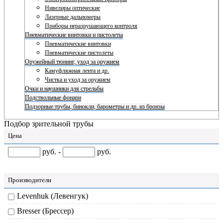
Нивелиры оптические
Лазерные дальномеры
Приборы неразрушающего контроля
Пневматические винтовки и пистолеты
Пневматические винтовки
Пневматические пистолеты
Оружейный тюнинг, уход за оружием
Камуфляжная лента и др.
Чистка и уход за оружием
Очки и наушники для стрельбы
Подствольные фонари
Подзорные трубы, бинокли, барометры и др. из бронзы
Подбор зрительной трубы
Цена
руб. -
руб.
Производители
Levenhuk (Левенгук)
Bresser (Брессер)