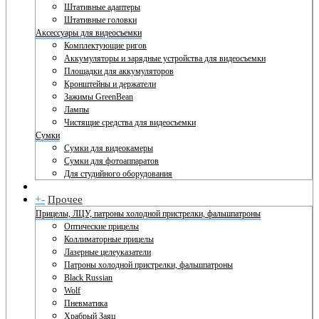
Штативные адаптеры
Штативные головки
Аксессуары для видеосъемки
Комплектующие ригов
Аккумуляторы и зарядные устройства для видеосъемки
Площадки для аккумуляторов
Кронштейны и держатели
Зажимы GreenBean
Лампы
Чистящие средства для видеосъемки
Сумки
Сумки для видеокамеры
Сумки для фотоаппаратов
Для студийного оборудования
+
-
Прочее
Прицелы, ЛЦУ, патроны холодной пристрелки, фальшпатроны
Оптические прицелы
Коллиматорные прицелы
Лазерные целеуказатели
Патроны холодной пристрелки, фальшпатроны
Black Russian
Wolf
Пневматика
Храбрый Заяц