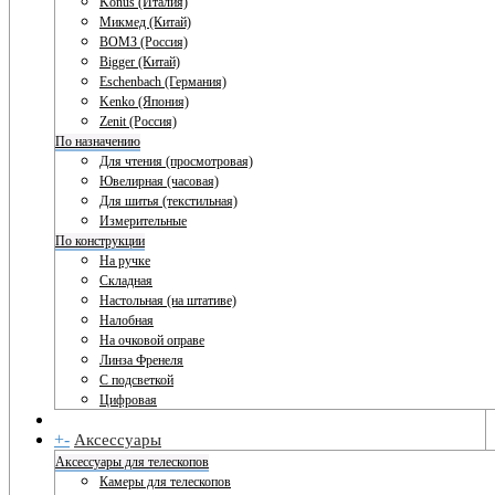
Konus (Италия)
Микмед (Китай)
ВОМЗ (Россия)
Bigger (Китай)
Eschenbach (Германия)
Kenko (Япония)
Zenit (Россия)
По назначению
Для чтения (просмотровая)
Ювелирная (часовая)
Для шитья (текстильная)
Измерительные
По конструкции
На ручке
Складная
Настольная (на штативе)
Налобная
На очковой оправе
Линза Френеля
С подсветкой
Цифровая
+
-
Аксессуары
Аксессуары для телескопов
Камеры для телескопов