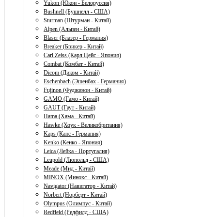
Yukon (Юкон - Белоруссия)
Bushnell (Бушнелл - США)
Sturman (Штурман - Китай)
Alpen (Альпен - Китай)
Blaser (Блазер - Германия)
Breaker (Брикер - Китай)
Carl Zeiss (Карл Цейс - Япония)
Combat (Комбат - Китай)
Dicom (Диком - Китай)
Eschenbach (Эшенбах - Германия)
Fujinon (Фуджинон - Китай)
GAMO (Гамо - Китай)
GAUT (Гаут - Китай)
Hama (Хама - Китай)
Hawke (Хоук - Великобритания)
Kaps (Капс - Германия)
Kenko (Кенко - Япония)
Leica (Лейка - Португалия)
Leupold (Люпольд - США)
Meade (Мид - Китай)
MINOX (Минокс - Китай)
Navigator (Навигатор - Китай)
Norbert (Норберт - Китай)
Olympus (Олимпус - Китай)
Redfield (Редфилд - США)