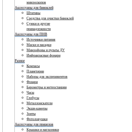
микроскопов
Аксессуары для биноклей
Штативы
Средства для очистки биноклей
Сумки и другие
принадлежности
Аксессуары для ПНВ
Источники питания
Маски и насадки
Микрофоны и пульты ДУ
Инфракрасные фонари
Разное
Компасы
Планетарии
Наборы для экспериментов
Фонари
Барометры и метеостанции
Часы
Глобусы
Металлоискатели
Экшн-камеры
Зонты
Фотоловушки
Аксессуары для прицелов
Крышки и наглазники