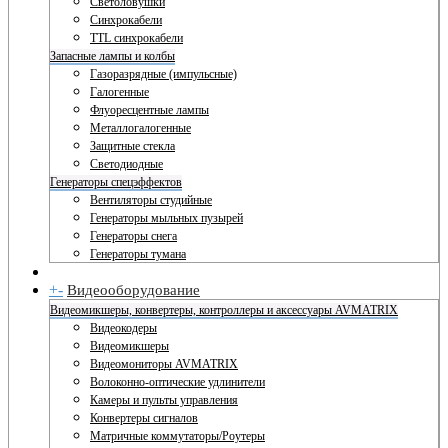
Светоловушки
Синхрокабели
TTL синхрокабели
Запасные лампы и колбы
Газоразрядные (импульсные)
Галогенные
Флуоресцентные лампы
Металлогалогенные
Защитные стекла
Светодиодные
Генераторы спецэффектов
Вентиляторы студийные
Генераторы мыльных пузырей
Генераторы снега
Генераторы тумана
+
-
Видеооборудование
Видеомикшеры, конвертеры, контроллеры и аксессуары AVMATRIX
Видеокодеры
Видеомикшеры
Видеомониторы AVMATRIX
Волоконно-оптические удлинители
Камеры и пульты управления
Конвертеры сигналов
Матричные коммутаторы/Роутеры