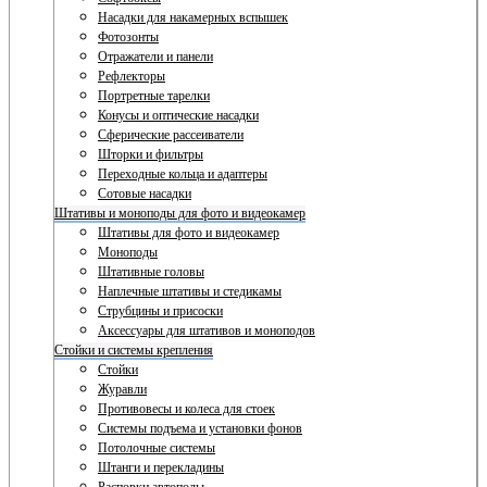
Насадки для накамерных вспышек
Фотозонты
Отражатели и панели
Рефлекторы
Портретные тарелки
Конусы и оптические насадки
Сферические рассеиватели
Шторки и фильтры
Переходные кольца и адаптеры
Сотовые насадки
Штативы и моноподы для фото и видеокамер
Штативы для фото и видеокамер
Моноподы
Штативные головы
Наплечные штативы и стедикамы
Струбцины и присоски
Аксессуары для штативов и моноподов
Стойки и системы крепления
Стойки
Журавли
Противовесы и колеса для стоек
Системы подъема и установки фонов
Потолочные системы
Штанги и перекладины