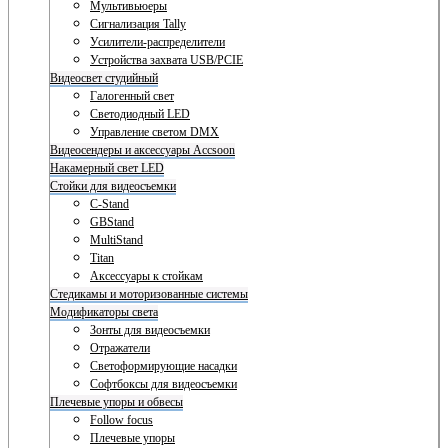
Мультивьюеры
Сигнализация Tally
Усилители-распределители
Устройства захвата USB/PCIE
Видеосвет студийный
Галогенный свет
Светодиодный LED
Управление светом DMX
Видеосендеры и аксессуары Accsoon
Накамерный свет LED
Стойки для видеосъемки
C-Stand
GBStand
MultiStand
Titan
Аксессуары к стойкам
Стедикамы и моторизованные системы
Модификаторы света
Зонты для видеосъемки
Отражатели
Светоформирующие насадки
Софтбоксы для видеосъемки
Плечевые упоры и обвесы
Follow focus
Плечевые упоры