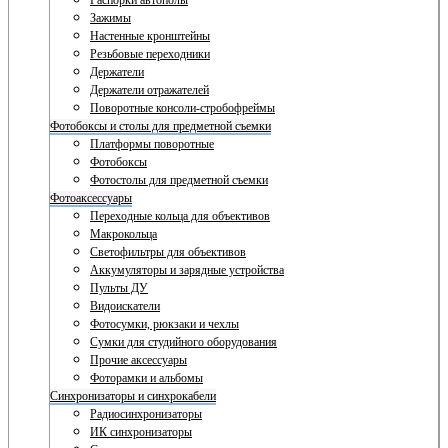
Распорки автополы
Зажимы
Настенные кронштейны
Резьбовые переходники
Держатели
Держатели отражателей
Поворотные консоли-стробофреймы
Фотобоксы и столы для предметной съемки
Платформы поворотные
Фотобоксы
Фотостолы для предметной съемки
Фотоаксессуары
Переходные кольца для объективов
Макрокольца
Светофильтры для объективов
Аккумуляторы и зарядные устройства
Пульты ДУ
Видоискатели
Фотосумки, рюкзаки и чехлы
Сумки для студийного оборудования
Прочие аксессуары
Фоторамки и альбомы
Синхронизаторы и синхрокабели
Радиосинхронизаторы
ИК синхронизаторы