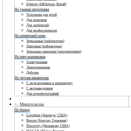
iOptron (АйОптрон, Китай)
По уровню подготовки
Телескопы для детей
Для новичков
Для любителей
Для профессионалов
По оптической схеме
Зеркальные (рефлекторы)
Линзовые (рефракторы)
Зеркально-линзовые (катадиоптрики)
По типу монтировки
Азимутальная
Экваториальная
Добсона
По другим параметрам
С подключением к компьютеру
С автонаведением
Для астрофотографий
+
-
Микроскопы
По бренду
Levenhuk (Левенгук; США)
Bresser (Брессер; Германия)
Discovery (Дискавери; США)