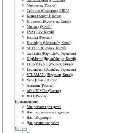
MAGUS (Магус; Россия)
Микромед (Россия)
Celestron (Селестрон; США)
Konus (Конус; Италия)
Kromatech (Кроматек; Китай)
Микмед (Китай.)
EVA (ЕВА; Китай)
Биомед (Россия)
Eastcolight (Истколайт; Китай)
SITITEK (Сититек; Китай)
Carl Zeiss (Карл Цейс; Германия)
DigiMicro (ДиджиМикро; Китай)
EDU-TOYS (Эду-Тойз; Китай)
Eschenbach (Эшенбах; Германия)
STURMAN (Штурман; Китай)
Velvi (Велви; Китай)
Альтами (Россия)
АО «ЛОМО» (Россия)
ФОЗ (Россия)
По назначению
Микроскопы для детей
Для школьников и студентов
Для лаборатории
Для различных работ
По типу