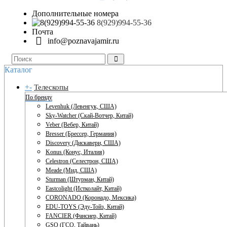
Дополнительные номера
8(929)994-55-36
Почта
info@poznavajamir.ru
Каталог
+
-
Телескопы
По бренду
Levenhuk (Левенгук, США)
Sky-Watcher (Скай-Вотчер, Китай)
Veber (Вебер, Китай)
Bresser (Брессер, Германия)
Discovery (Дискавери, США)
Konus (Конус, Италия)
Celestron (Селестрон, США)
Meade (Мид, США)
Sturman (Штурман, Китай)
Eastcolight (Истколайт, Китай)
CORONADO (Коронадо, Мексика)
EDU-TOYS (Эду-Тойз, Китай)
FANCIER (Фансиер, Китай)
GSO (ГСО, Тайвань)