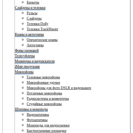
Брекеты
Слайдеры и тележки
Рельсы
Слайдеры
Тележки Dolly
Тележки TrackMaster
Краны и автогрипы
Операторские краны
Автогрипы
Фоны хромакей
Телесуфлеры
Мониторы и видоискатели
iMate продукция
Микрофоны
Головные микрофоны
Микрофонные удочки
Микрофоны для фото DSLR и видеокамер
Петличные микрофоны
Радиосистемы и конвертеры
Студийные микрофоны
Штативы и моноподы
Видеоштативы
Фотоштативы
Моноподы для видеосъемки
Быстросъемные площадки