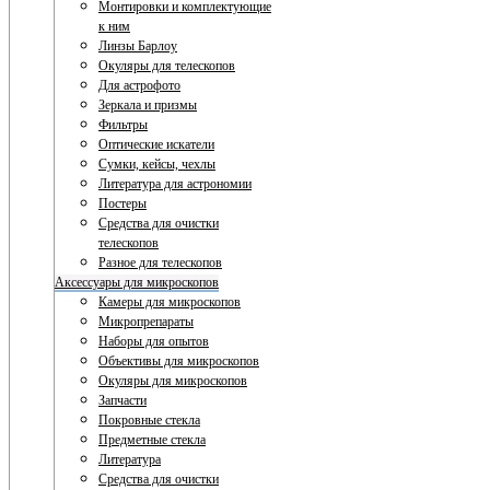
Монтировки и комплектующие
к ним
Линзы Барлоу
Окуляры для телескопов
Для астрофото
Зеркала и призмы
Фильтры
Оптические искатели
Сумки, кейсы, чехлы
Литература для астрономии
Постеры
Средства для очистки
телескопов
Разное для телескопов
Аксессуары для микроскопов
Камеры для микроскопов
Микропрепараты
Наборы для опытов
Объективы для микроскопов
Окуляры для микроскопов
Запчасти
Покровные стекла
Предметные стекла
Литература
Средства для очистки