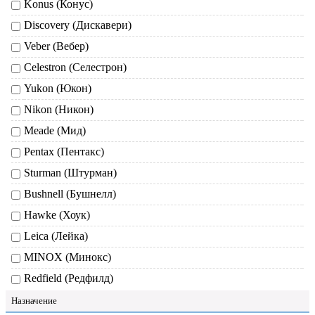
Konus (Конус)
Discovery (Дискавери)
Veber (Вебер)
Celestron (Селестрон)
Yukon (Юкон)
Nikon (Никон)
Meade (Мид)
Pentax (Пентакс)
Sturman (Штурман)
Bushnell (Бушнелл)
Hawke (Хоук)
Leica (Лейка)
MINOX (Минокс)
Redfield (Редфилд)
Назначение