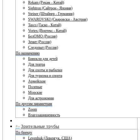
Rekam (Рекам - Китай)
Sightron (Сайтрон - Япония)
Steiner (Штайнер - Германия)
SWAROVSKI (Сваровски - Австрия)
Tasco (Таско - Китай)
Vortex (Вортекс - Китай)
БелОМО (Россия)
Зенит (Россия)
Следопыт (Россия)
По назначению
Бинокли для детей
Для театра
Для охоты и рыбалки
Для туризма и спорта
Армейские
Полевые
Морские
Для астрономии
По другим параметрам
Zoom
Влагозащищенность
+
-
Зрительные трубы
По бренду
Levenhuk (Левенгук. США)