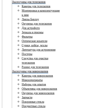
Аксессуары для телескопов
Камеры для телескопов
Монтировки и комплектующие
к ним
Линзы Барлоу
Окуляры для телескопов
Для астрофото
Зеркала и призмы
Фильтры
Оптические искатели
Сумки, кейсы, чехлы
Литература для астрономии
Постеры
Средства для очистки
телескопов
Разное для телескопов
Аксессуары для микроскопов
Камеры для микроскопов
Микропрепараты
Наборы для опытов
Объективы для микроскопов
Окуляры для микроскопов
Запчасти
Покровные стекла
Предметные стекла