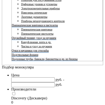
Приборы для обслуживания сетей
Цифровые уровни и угломеры
Электроизмерительные приборы
Нивелиры оптические
Лазерные дальномеры
Приборы неразрушающего контроля
Пневматические винтовки и пистолеты
Пневматические винтовки
Пневматические пистолеты
Оружейный тюнинг, уход за оружием
Камуфляжная лента и др.
Чистка и уход за оружием
Очки и наушники для стрельбы
Подствольные фонари
Подзорные трубы, бинокли, барометры и др. из бронзы
Подбор монокуляра
Цена
руб. -
руб.
Производители
Discovery (Дискавери)
0