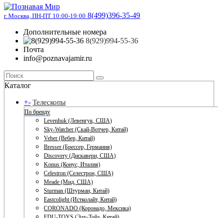
8(499)396-35-49
г. Москва, ПН-ПТ 10:00-19:00
Дополнительные номера
8(929)994-55-36
Почта
info@poznavajamir.ru
Каталог
+
-
Телескопы
По бренду
Levenhuk (Левенгук, США)
Sky-Watcher (Скай-Вотчер, Китай)
Veber (Вебер, Китай)
Bresser (Брессер, Германия)
Discovery (Дискавери, США)
Konus (Конус, Италия)
Celestron (Селестрон, США)
Meade (Мид, США)
Sturman (Штурман, Китай)
Eastcolight (Истколайт, Китай)
CORONADO (Коронадо, Мексика)
EDU-TOYS (Эду-Тойз, Китай)