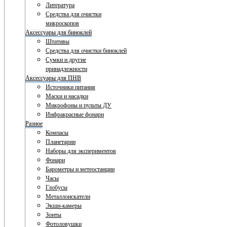
Литература
Средства для очистки
микроскопов
Аксессуары для биноклей
Штативы
Средства для очистки биноклей
Сумки и другие
принадлежности
Аксессуары для ПНВ
Источники питания
Маски и насадки
Микрофоны и пульты ДУ
Инфракрасные фонари
Разное
Компасы
Планетарии
Наборы для экспериментов
Фонари
Барометры и метеостанции
Часы
Глобусы
Металлоискатели
Экшн-камеры
Зонты
Фотоловушки