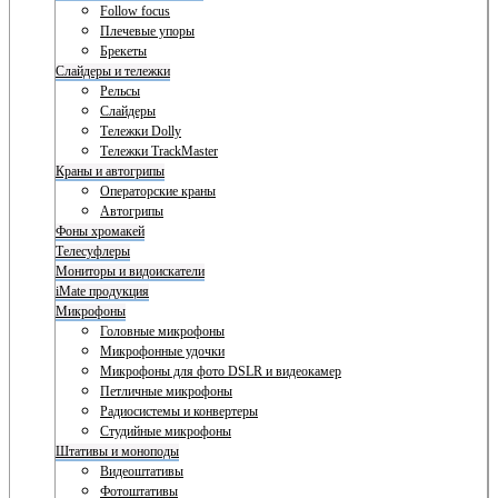
Follow focus
Плечевые упоры
Брекеты
Слайдеры и тележки
Рельсы
Слайдеры
Тележки Dolly
Тележки TrackMaster
Краны и автогрипы
Операторские краны
Автогрипы
Фоны хромакей
Телесуфлеры
Мониторы и видоискатели
iMate продукция
Микрофоны
Головные микрофоны
Микрофонные удочки
Микрофоны для фото DSLR и видеокамер
Петличные микрофоны
Радиосистемы и конвертеры
Студийные микрофоны
Штативы и моноподы
Видеоштативы
Фотоштативы