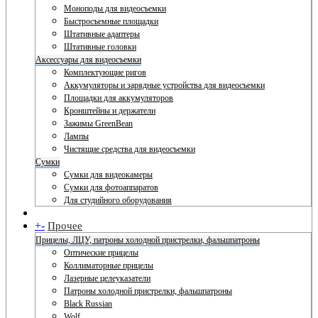
Моноподы для видеосъемки
Быстросъемные площадки
Штативные адаптеры
Штативные головки
Аксессуары для видеосъемки
Комплектующие ригов
Аккумуляторы и зарядные устройства для видеосъемки
Площадки для аккумуляторов
Кронштейны и держатели
Зажимы GreenBean
Лампы
Чистящие средства для видеосъемки
Сумки
Сумки для видеокамеры
Сумки для фотоаппаратов
Для студийного оборудования
+
-
Прочее
Прицелы, ЛЦУ, патроны холодной пристрелки, фальшпатроны
Оптические прицелы
Коллиматорные прицелы
Лазерные целеуказатели
Патроны холодной пристрелки, фальшпатроны
Black Russian
Wolf