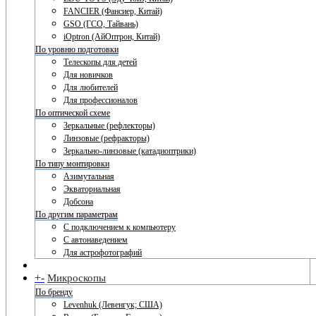
FANCIER (Фансиер, Китай)
GSO (ГСО, Тайвань)
iOptron (АйОптрон, Китай)
По уровню подготовки
Телескопы для детей
Для новичков
Для любителей
Для профессионалов
По оптической схеме
Зеркальные (рефлекторы)
Линзовые (рефракторы)
Зеркально-линзовые (катадиоптрики)
По типу монтировки
Азимутальная
Экваториальная
Добсона
По другим параметрам
С подключением к компьютеру
С автонаведением
Для астрофотографий
+
-
Микроскопы
По бренду
Levenhuk (Левенгук; США)