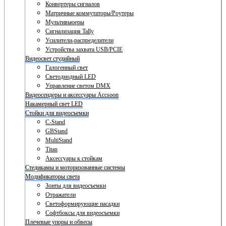
Конвертеры сигналов
Матричные коммутаторы/Роутеры
Мультивьюеры
Сигнализация Tally
Усилители-распределители
Устройства захвата USB/PCIE
Видеосвет студийный
Галогенный свет
Светодиодный LED
Управление светом DMX
Видеосендеры и аксессуары Accsoon
Накамерный свет LED
Стойки для видеосъемки
C-Stand
GBStand
MultiStand
Titan
Аксессуары к стойкам
Стедикамы и моторизованные системы
Модификаторы света
Зонты для видеосъемки
Отражатели
Светоформирующие насадки
Софтбоксы для видеосъемки
Плечевые упоры и обвесы