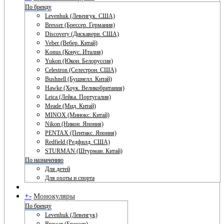
По бренду
Levenhuk (Левенгук. США)
Bresser (Брессер. Германия)
Discovery (Дискавери. США)
Veber (Вебер. Китай)
Konus (Конус. Италия)
Yukon (Юкон. Белоруссия)
Celestron (Селестрон. США)
Bushnell (Бушнелл. Китай)
Hawke (Хоук. Великобритания)
Leica (Лейка. Португалия)
Meade (Мид. Китай)
MINOX (Минокс. Китай)
Nikon (Никон. Япония)
PENTAX (Пентакс. Япония)
Redfield (Редфилд. США)
STURMAN (Штурман. Китай)
По назначению
Для детей
Для охоты и спорта
+
-
Монокуляры
По бренду
Levenhuk (Левенгук)