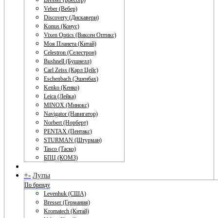
Bresser (Брессер)
Veber (Вебер)
Discovery (Дискавери)
Konus (Конус)
Vixen Optics (Виксен Оптикс)
Моя Планета (Китай)
Celestron (Селестрон)
Bushnell (Бушнелл)
Carl Zeiss (Карл Цейс)
Eschenbach (Эшенбах)
Kenko (Кенко)
Leica (Лейка)
MINOX (Минокс)
Navigator (Навигатор)
Norbert (Норберт)
PENTAX (Пентакс)
STURMAN (Штурман)
Tasco (Таско)
БПЦ (КОМЗ)
+
-
Лупы
По бренду
Levenhuk (США)
Bresser (Германия)
Kromatech (Китай)