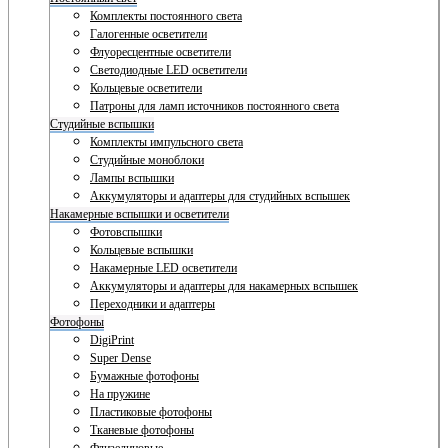
Комплекты постоянного света
Галогенные осветители
Флуоресцентные осветители
Светодиодные LED осветители
Кольцевые осветители
Патроны для ламп источников постоянного света
Студийные вспышки
Комплекты импульсного света
Студийные моноблоки
Лампы вспышки
Аккумуляторы и адаптеры для студийных вспышек
Накамерные вспышки и осветители
Фотовспышки
Кольцевые вспышки
Накамерные LED осветители
Аккумуляторы и адаптеры для накамерных вспышек
Переходники и адаптеры
Фотофоны
DigiPrint
Super Dense
Бумажные фотофоны
На пружине
Пластиковые фотофоны
Тканевые фотофоны