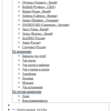
Olympus (Олимпус - Китай)
Redfield (Редфилд - США)
Rekam (Рекам - Китай)
Sightron (Сайтрон - Япония)
Steiner (Штайнер - Германия)
SWAROVSKI (Сваровски - Австрия)
Tasco (Таско - Китай)
Vortex (Вортекс - Китай)
БелОМО (Россия)
Зенит (Россия)
Следопыт (Россия)
По назначению
Бинокли для детей
Для театра
Для охоты и рыбалки
Для туризма и спорта
Армейские
Полевые
Морские
Для астрономии
По другим параметрам
Zoom
Влагозащищенность
+
-
Зрительные трубы