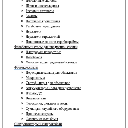
Потолочные системы
Штанги и перекладины
Распорки автополы
Зажимы
Настенные кронштейны
Резьбовые переходники
Держатели
Держатели отражателей
Поворотные консоли-стробофреймы
Фотобоксы и столы для предметной съемки
Платформы поворотные
Фотобоксы
Фотостолы для предметной съемки
Фотоаксессуары
Переходные кольца для объективов
Макрокольца
Светофильтры для объективов
Аккумуляторы и зарядные устройства
Пульты ДУ
Видоискатели
Фотосумки, рюкзаки и чехлы
Сумки для студийного оборудования
Прочие аксессуары
Фоторамки и альбомы
Синхронизаторы и синхрокабели