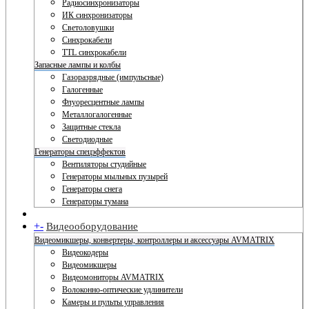
Радиосинхронизаторы
ИК синхронизаторы
Светоловушки
Синхрокабели
TTL синхрокабели
Запасные лампы и колбы
Газоразрядные (импульсные)
Галогенные
Флуоресцентные лампы
Металлогалогенные
Защитные стекла
Светодиодные
Генераторы спецэффектов
Вентиляторы студийные
Генераторы мыльных пузырей
Генераторы снега
Генераторы тумана
+
-
Видеооборудование
Видеомикшеры, конвертеры, контроллеры и аксессуары AVMATRIX
Видеокодеры
Видеомикшеры
Видеомониторы AVMATRIX
Волоконно-оптические удлинители
Камеры и пульты управления