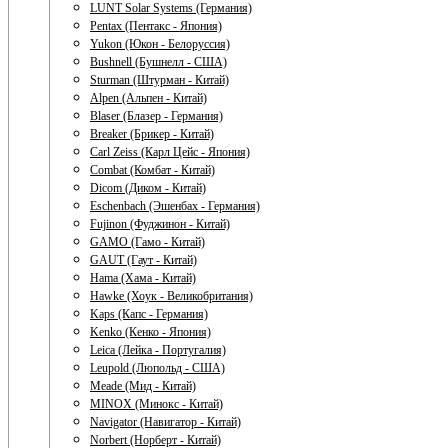
LUNT Solar Systems (Германия)
Pentax (Пентакс - Япония)
Yukon (Юкон - Белоруссия)
Bushnell (Бушнелл - США)
Sturman (Штурман - Китай)
Alpen (Альпен - Китай)
Blaser (Блазер - Германия)
Breaker (Брикер - Китай)
Carl Zeiss (Карл Цейс - Япония)
Combat (Комбат - Китай)
Dicom (Диком - Китай)
Eschenbach (Эшенбах - Германия)
Fujinon (Фуджинон - Китай)
GAMO (Гамо - Китай)
GAUT (Гаут - Китай)
Hama (Хама - Китай)
Hawke (Хоук - Великобритания)
Kaps (Капс - Германия)
Kenko (Кенко - Япония)
Leica (Лейка - Португалия)
Leupold (Люпольд - США)
Meade (Мид - Китай)
MINOX (Минокс - Китай)
Navigator (Навигатор - Китай)
Norbert (Норберт - Китай)