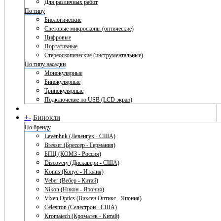
Для различных работ
По типу
Биологические
Световые микроскопы (оптические)
Цифровые
Портативные
Стереоскопические (инструментальные)
По типу насадки
Монокулярные
Бинокулярные
Тринокулярные
Подключение по USB (LCD экран)
+
-
Бинокли
По бренду
Levenhuk (Левенгук - США)
Bresser (Брессер - Германия)
БПЦ (КОМЗ - Россия)
Discovery (Дискавери - США)
Konus (Конус - Италия)
Veber (Вебер - Китай)
Nikon (Никон - Япония)
Vixen Optics (Виксен Оптикс - Япония)
Celestron (Селестрон - США)
Kromatech (Кроматек - Китай)