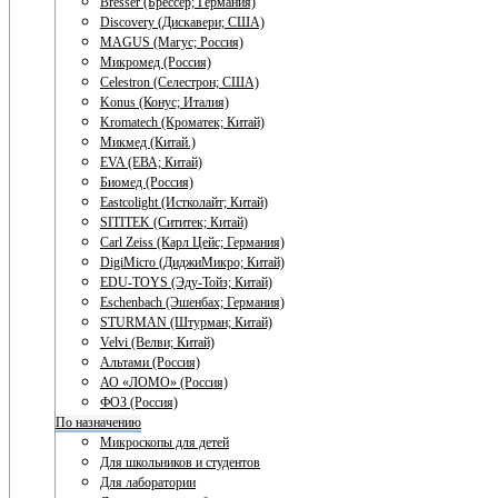
Bresser (Брессер; Германия)
Discovery (Дискавери; США)
MAGUS (Магус; Россия)
Микромед (Россия)
Celestron (Селестрон; США)
Konus (Конус; Италия)
Kromatech (Кроматек; Китай)
Микмед (Китай.)
EVA (ЕВА; Китай)
Биомед (Россия)
Eastcolight (Истколайт; Китай)
SITITEK (Сититек; Китай)
Carl Zeiss (Карл Цейс; Германия)
DigiMicro (ДиджиМикро; Китай)
EDU-TOYS (Эду-Тойз; Китай)
Eschenbach (Эшенбах; Германия)
STURMAN (Штурман; Китай)
Velvi (Велви; Китай)
Альтами (Россия)
АО «ЛОМО» (Россия)
ФОЗ (Россия)
По назначению
Микроскопы для детей
Для школьников и студентов
Для лаборатории