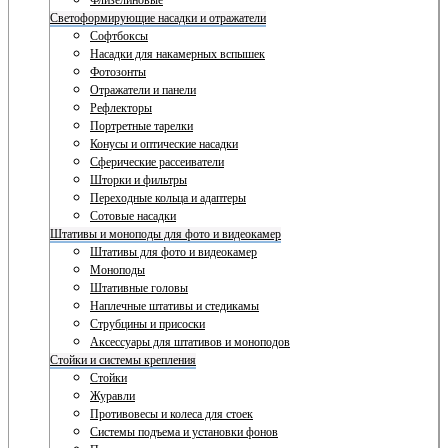
Флизелиновые
Светоформирующие насадки и отражатели
Софтбоксы
Насадки для накамерных вспышек
Фотозонты
Отражатели и панели
Рефлекторы
Портретные тарелки
Конусы и оптические насадки
Сферические рассеиватели
Шторки и фильтры
Переходные кольца и адаптеры
Сотовые насадки
Штативы и моноподы для фото и видеокамер
Штативы для фото и видеокамер
Моноподы
Штативные головы
Наплечные штативы и стедикамы
Струбцины и присоски
Аксессуары для штативов и моноподов
Стойки и системы крепления
Стойки
Журавли
Противовесы и колеса для стоек
Системы подъема и установки фонов