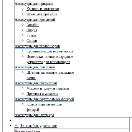
Аксессуары для прицелов
Крышки и наглазники
Чехлы для прицелов
Аксессуары для креплений
Антабки
Опоры
Ручки
Сошки
Аксессуары для тепловизоров
Кронштейны для тепловизоров
Источники питания и зарядные
устройства для тепловизоров
Аксессуары для луп и линз
Штативы напольные и запасные
лампы
Аксессуары для пневматики
Мишени и пулеулавливатели
Пружины и манжеты
Аксессуары для подствольных фонарей
Кольца и крепления для
фонарей
Аксессуары для интерьера
+
-
Фотооборудование
Постоянный свет