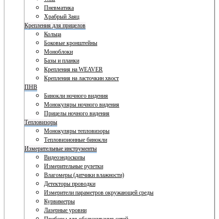
Пневматика
Храбрый Заяц
Крепления для прицелов
Кольца
Боковые кронштейны
Моноблоки
Базы и планки
Крепления на WEAVER
Крепления на ласточкин хвост
ПНВ
Бинокли ночного видения
Монокуляры ночного видения
Прицелы ночного видения
Тепловизоры
Монокуляры тепловизоры
Тепловизионные бинокли
Измерительные инструменты
Видеоэндоскопы
Измерительные рулетки
Влагомеры (датчики влажности)
Детекторы проводки
Измерители параметров окружающей среды
Курвиметры
Лазерные уровни