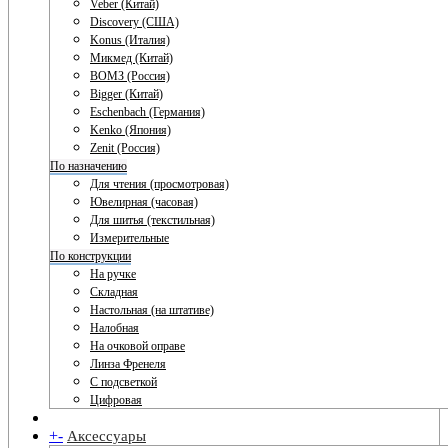
Veber (Китай)
Discovery (США)
Konus (Италия)
Микмед (Китай)
ВОМЗ (Россия)
Bigger (Китай)
Eschenbach (Германия)
Kenko (Япония)
Zenit (Россия)
По назначению
Для чтения (просмотровая)
Ювелирная (часовая)
Для шитья (текстильная)
Измерительные
По конструкции
На ручке
Складная
Настольная (на штативе)
Налобная
На очковой оправе
Линза Френеля
С подсветкой
Цифровая
+
-
Аксессуары