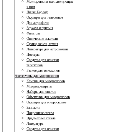
Монтировки и комплектующие
к ним
Линзы Барлоу
Окуляры для телескопов
Для астрофото
Зеркала и призмы
Фильтры
Оптические искатели
Сумки, кейсы, чехлы
Литература для астрономии
Постеры
Средства для очистки
телескопов
Разное для телескопов
Аксессуары для микроскопов
Камеры для микроскопов
Микропрепараты
Наборы для опытов
Объективы для микроскопов
Окуляры для микроскопов
Запчасти
Покровные стекла
Предметные стекла
Литература
Средства для очистки