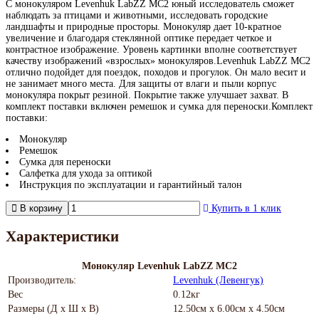
С монокуляром Levenhuk LabZZ MC2 юный исследователь сможет
наблюдать за птицами и животными, исследовать городские
ландшафты и природные просторы. Монокуляр дает 10-кратное
увеличение и благодаря стеклянной оптике передает четкое и
контрастное изображение. Уровень картинки вполне соответствует
качеству изображений «взрослых» монокуляров.Levenhuk LabZZ MC2
отлично подойдет для поездок, походов и прогулок. Он мало весит и
не занимает много места. Для защиты от влаги и пыли корпус
монокуляра покрыт резиной. Покрытие также улучшает захват. В
комплект поставки включен ремешок и сумка для переноски.Комплект
поставки:
Монокуляр
Ремешок
Сумка для переноски
Салфетка для ухода за оптикой
Инструкция по эксплуатации и гарантийный талон
В корзину
Купить в 1 клик
Характеристики
Монокуляр Levenhuk LabZZ MC2
Производитель:
Levenhuk (Левенгук)
Вес
0.12кг
Размеры (Д х Ш х В)
12.50см x 6.00см x 4.50см