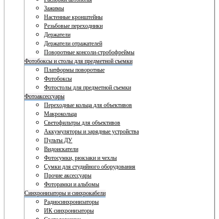
Зажимы
Настенные кронштейны
Резьбовые переходники
Держатели
Держатели отражателей
Поворотные консоли-стробофреймы
Фотобоксы и столы для предметной съемки
Платформы поворотные
Фотобоксы
Фотостолы для предметной съемки
Фотоаксессуары
Переходные кольца для объективов
Макрокольца
Светофильтры для объективов
Аккумуляторы и зарядные устройства
Пульты ДУ
Видоискатели
Фотосумки, рюкзаки и чехлы
Сумки для студийного оборудования
Прочие аксессуары
Фоторамки и альбомы
Синхронизаторы и синхрокабели
Радиосинхронизаторы
ИК синхронизаторы