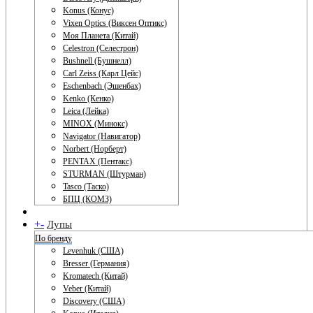
Konus (Конус)
Vixen Optics (Виксен Оптикс)
Моя Планета (Китай)
Celestron (Селестрон)
Bushnell (Бушнелл)
Carl Zeiss (Карл Цейс)
Eschenbach (Эшенбах)
Kenko (Кенко)
Leica (Лейка)
MINOX (Минокс)
Navigator (Навигатор)
Norbert (Норберт)
PENTAX (Пентакс)
STURMAN (Штурман)
Tasco (Таско)
БПЦ (КОМЗ)
+
-
Лупы
По бренду
Levenhuk (США)
Bresser (Германия)
Kromatech (Китай)
Veber (Китай)
Discovery (США)