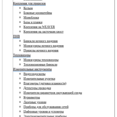
Крепления для прицелов
Кольца
Боковые кронштейны
Моноблоки
Базы и планки
Крепления на WEAVER
Крепления на ласточкин хвост
ПНВ
Бинокли ночного видения
Монокуляры ночного видения
Прицелы ночного видения
Тепловизоры
Монокуляры тепловизоры
Тепловизионные бинокли
Измерительные инструменты
Видеоэндоскопы
Измерительные рулетки
Влагомеры (датчики влажности)
Детекторы проводки
Измерители параметров окружающей среды
Курвиметры
Лазерные уровни
Приборы для обслуживания сетей
Цифровые уровни и угломеры
Электроизмерительные приборы