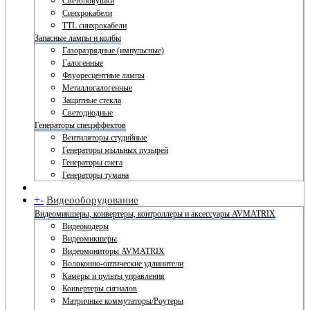
Светоловушки
Синхрокабели
TTL синхрокабели
Запасные лампы и колбы
Газоразрядные (импульсные)
Галогенные
Флуоресцентные лампы
Металлогалогенные
Защитные стекла
Светодиодные
Генераторы спецэффектов
Вентиляторы студийные
Генераторы мыльных пузырей
Генераторы снега
Генераторы тумана
+
-
Видеооборудование
Видеомикшеры, конвертеры, контроллеры и аксессуары AVMATRIX
Видеокодеры
Видеомикшеры
Видеомониторы AVMATRIX
Волоконно-оптические удлинители
Камеры и пульты управления
Конвертеры сигналов
Матричные коммутаторы/Роутеры