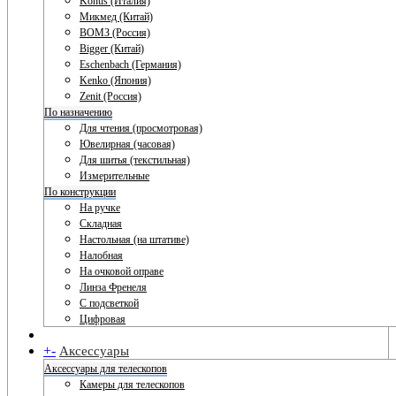
Konus (Италия)
Микмед (Китай)
ВОМЗ (Россия)
Bigger (Китай)
Eschenbach (Германия)
Kenko (Япония)
Zenit (Россия)
По назначению
Для чтения (просмотровая)
Ювелирная (часовая)
Для шитья (текстильная)
Измерительные
По конструкции
На ручке
Складная
Настольная (на штативе)
Налобная
На очковой оправе
Линза Френеля
С подсветкой
Цифровая
+
-
Аксессуары
Аксессуары для телескопов
Камеры для телескопов