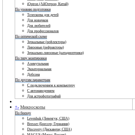
iOptron (АйОптрон, Китай)
По уровню подготовки
Телескопы для детей
Для новичков
Для любителей
Для профессионалов
По оптической схеме
Зеркальные (рефлекторы)
Линзовые (рефракторы)
Зеркально-линзовые (катадиоптрики)
По типу монтировки
Азимутальная
Экваториальная
Добсона
По другим параметрам
С подключением к компьютеру
С автонаведением
Для астрофотографий
+
-
Микроскопы
По бренду
Levenhuk (Левенгук; США)
Bresser (Брессер; Германия)
Discovery (Дискавери; США)
MAGUS (Магус; Россия)