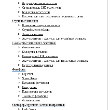
Флуоресцентные осветители
Светодиодные LED осветители
Кольцевые осветители
Патроны для ламп источников постоянного света
Студийные вспышки
Комплекты импульсного света
Студийные моноблоки
Лампы вспышки
Аккумуляторы и адаптеры для студийных вспышек
Накамерные вспышки и осветители
Фотовспышки
Кольцевые вспышки
Накамерные LED осветители
Аккумуляторы и адаптеры для накамерных вспышек
Переходники и адаптеры
Фотофоны
DigiPrint
Super Dense
Бумажные фотофоны
На пружине
Пластиковые фотофоны
Тканевые фотофоны
Флизелиновые
Светоформирующие насадки и отражатели
Софтбоксы