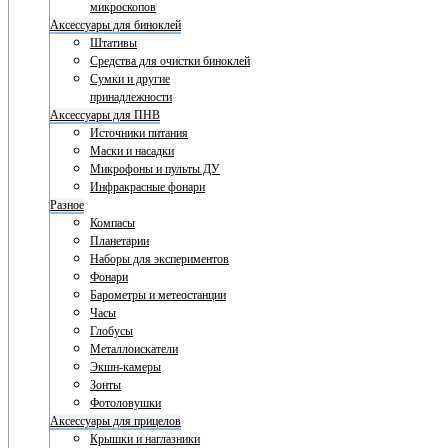
микроскопов
Аксессуары для биноклей
Штативы
Средства для очистки биноклей
Сумки и другие
принадлежности
Аксессуары для ПНВ
Источники питания
Маски и насадки
Микрофоны и пульты ДУ
Инфракрасные фонари
Разное
Компасы
Планетарии
Наборы для экспериментов
Фонари
Барометры и метеостанции
Часы
Глобусы
Металлоискатели
Экшн-камеры
Зонты
Фотоловушки
Аксессуары для прицелов
Крышки и наглазники