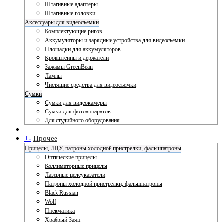
Штативные адаптеры
Штативные головки
Аксессуары для видеосъемки
Комплектующие ригов
Аккумуляторы и зарядные устройства для видеосъемки
Площадки для аккумуляторов
Кронштейны и держатели
Зажимы GreenBean
Лампы
Чистящие средства для видеосъемки
Сумки
Сумки для видеокамеры
Сумки для фотоаппаратов
Для студийного оборудования
+
-
Прочее
Прицелы, ЛЦУ, патроны холодной пристрелки, фальшпатроны
Оптические прицелы
Коллиматорные прицелы
Лазерные целеуказатели
Патроны холодной пристрелки, фальшпатроны
Black Russian
Wolf
Пневматика
Храбрый Заяц