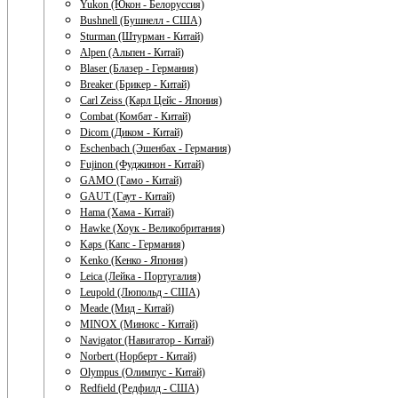
Yukon (Юкон - Белоруссия)
Bushnell (Бушнелл - США)
Sturman (Штурман - Китай)
Alpen (Альпен - Китай)
Blaser (Блазер - Германия)
Breaker (Брикер - Китай)
Carl Zeiss (Карл Цейс - Япония)
Combat (Комбат - Китай)
Dicom (Диком - Китай)
Eschenbach (Эшенбах - Германия)
Fujinon (Фуджинон - Китай)
GAMO (Гамо - Китай)
GAUT (Гаут - Китай)
Hama (Хама - Китай)
Hawke (Хоук - Великобритания)
Kaps (Капс - Германия)
Kenko (Кенко - Япония)
Leica (Лейка - Португалия)
Leupold (Люпольд - США)
Meade (Мид - Китай)
MINOX (Минокс - Китай)
Navigator (Навигатор - Китай)
Norbert (Норберт - Китай)
Olympus (Олимпус - Китай)
Redfield (Редфилд - США)