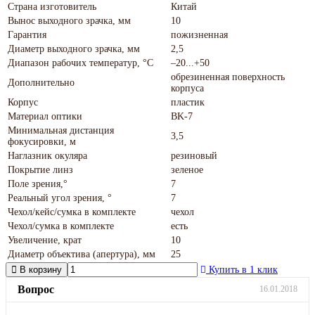
Страна изготовитель
Китай
Вынос выходного зрачка, мм
10
Гарантия
пожизненная
Диаметр выходного зрачка, мм
2,5
Диапазон рабочих температур, °С
–20...+50
обрезиненная поверхность
Дополнительно
корпуса
Корпус
пластик
Материал оптики
BK-7
Минимальная дистанция
3,5
фокусировки, м
Наглазник окуляра
резиновый
Покрытие линз
зеленое
Поле зрения,°
7
Реальный угол зрения, °
7
Чехол/кейс/сумка в комплекте
чехол
Чехол/сумка в комплекте
есть
Увеличение, крат
10
Диаметр объектива (апертура), мм
25
В корзину
Купить в 1 клик
Вопрос
16.01.2018