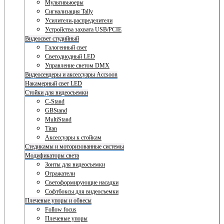
Мультивьюеры
Сигнализация Tally
Усилители-распределители
Устройства захвата USB/PCIE
Видеосвет студийный
Галогенный свет
Светодиодный LED
Управление светом DMX
Видеосендеры и аксессуары Accsoon
Накамерный свет LED
Стойки для видеосъемки
C-Stand
GBStand
MultiStand
Titan
Аксессуары к стойкам
Стедикамы и моторизованные системы
Модификаторы света
Зонты для видеосъемки
Отражатели
Светоформирующие насадки
Софтбоксы для видеосъемки
Плечевые упоры и обвесы
Follow focus
Плечевые упоры