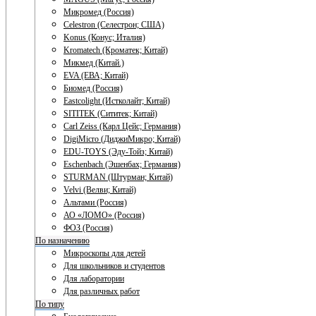
Микромед (Россия)
Celestron (Селестрон; США)
Konus (Конус; Италия)
Kromatech (Кроматек; Китай)
Микмед (Китай.)
EVA (ЕВА; Китай)
Биомед (Россия)
Eastcolight (Истколайт; Китай)
SITITEK (Сититек; Китай)
Carl Zeiss (Карл Цейс; Германия)
DigiMicro (ДиджиМикро; Китай)
EDU-TOYS (Эду-Тойз; Китай)
Eschenbach (Эшенбах; Германия)
STURMAN (Штурман; Китай)
Velvi (Велви; Китай)
Альтами (Россия)
АО «ЛОМО» (Россия)
ФОЗ (Россия)
По назначению
Микроскопы для детей
Для школьников и студентов
Для лаборатории
Для различных работ
По типу