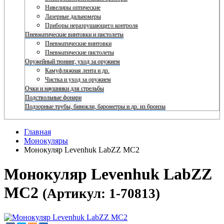
Нивелиры оптические
Лазерные дальномеры
Приборы неразрушающего контроля
Пневматические винтовки и пистолеты
Пневматические винтовки
Пневматические пистолеты
Оружейный тюнинг, уход за оружием
Камуфляжная лента и др.
Чистка и уход за оружием
Очки и наушники для стрельбы
Подствольные фонари
Подзорные трубы, бинокли, барометры и др. из бронзы
Главная
Монокуляры
Монокуляр Levenhuk LabZZ MC2
Монокуляр Levenhuk LabZZ
MC2
(Артикул: 1-70813)