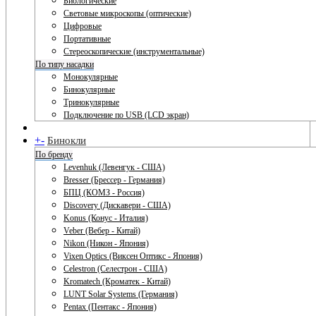
Биологические
Световые микроскопы (оптические)
Цифровые
Портативные
Стереоскопические (инструментальные)
По типу насадки
Монокулярные
Бинокулярные
Тринокулярные
Подключение по USB (LCD экран)
+
-
Бинокли
По бренду
Levenhuk (Левенгук - США)
Bresser (Брессер - Германия)
БПЦ (КОМЗ - Россия)
Discovery (Дискавери - США)
Konus (Конус - Италия)
Veber (Вебер - Китай)
Nikon (Никон - Япония)
Vixen Optics (Виксен Оптикс - Япония)
Celestron (Селестрон - США)
Kromatech (Кроматек - Китай)
LUNT Solar Systems (Германия)
Pentax (Пентакс - Япония)