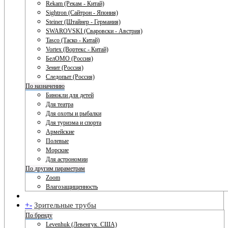
Rekam (Рекам - Китай)
Sightron (Сайтрон - Япония)
Steiner (Штайнер - Германия)
SWAROVSKI (Сваровски - Австрия)
Tasco (Таско - Китай)
Vortex (Вортекс - Китай)
БелОМО (Россия)
Зенит (Россия)
Следопыт (Россия)
По назначению
Бинокли для детей
Для театра
Для охоты и рыбалки
Для туризма и спорта
Армейские
Полевые
Морские
Для астрономии
По другим параметрам
Zoom
Влагозащищенность
+
-
Зрительные трубы
По бренду
Levenhuk (Левенгук. США)