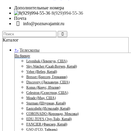
Дополнительные номера
8(929)994-55-36
Почта
info@poznavajamir.ru
Каталог
+
-
Телескопы
По бренду
Levenhuk (Левенгук, США)
Sky-Watcher (Скай-Вотчер, Китай)
Veber (Вебер, Китай)
Bresser (Брессер, Германия)
Discovery (Дискавери, США)
Konus (Конус, Италия)
Celestron (Селестрон, США)
Meade (Мид, США)
Sturman (Штурман, Китай)
Eastcolight (Истколайт, Китай)
CORONADO (Коронадо, Мексика)
EDU-TOYS (Эду-Тойз, Китай)
FANCIER (Фансиер, Китай)
GSO (ГСО, Тайвань)