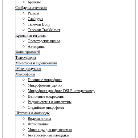
Брекеты
Слайдеры и тележки
Рельсы
Слайдеры
Тележки Dolly
Тележки TrackMaster
Краны и автогрипы
Операторские краны
Автогрипы
Фоны хромакей
Телесуфлеры
Мониторы и видоискатели
iMate продукция
Микрофоны
Головные микрофоны
Микрофонные удочки
Микрофоны для фото DSLR и видеокамер
Петличные микрофоны
Радиосистемы и конвертеры
Студийные микрофоны
Штативы и моноподы
Видеоштативы
Фотоштативы
Моноподы для видеосъемки
Быстросъемные площадки