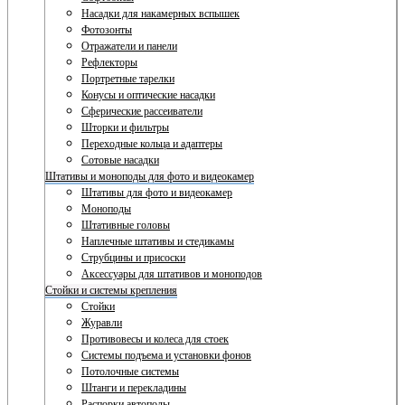
Насадки для накамерных вспышек
Фотозонты
Отражатели и панели
Рефлекторы
Портретные тарелки
Конусы и оптические насадки
Сферические рассеиватели
Шторки и фильтры
Переходные кольца и адаптеры
Сотовые насадки
Штативы и моноподы для фото и видеокамер
Штативы для фото и видеокамер
Моноподы
Штативные головы
Наплечные штативы и стедикамы
Струбцины и присоски
Аксессуары для штативов и моноподов
Стойки и системы крепления
Стойки
Журавли
Противовесы и колеса для стоек
Системы подъема и установки фонов
Потолочные системы
Штанги и перекладины
Распорки автополы