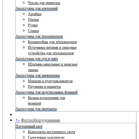
Чехлы для прицелов
Аксессуары для креплений
Антабки
Опоры
Ручки
Сошки
Аксессуары для тепловизоров
Кронштейны для тепловизоров
Источники питания и зарядные
устройства для тепловизоров
Аксессуары для луп и линз
Штативы напольные и запасные
лампы
Аксессуары для пневматики
Мишени и пулеулавливатели
Пружины и манжеты
Аксессуары для подствольных фонарей
Кольца и крепления для
фонарей
Аксессуары для интерьера
+
-
Фотооборудование
Постоянный свет
Комплекты постоянного света
Галогенные осветители