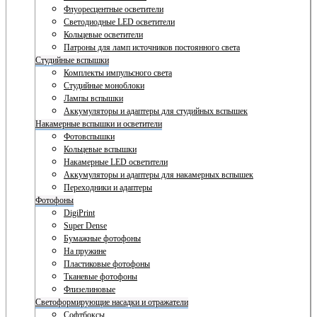
Флуоресцентные осветители
Светодиодные LED осветители
Кольцевые осветители
Патроны для ламп источников постоянного света
Студийные вспышки
Комплекты импульсного света
Студийные моноблоки
Лампы вспышки
Аккумуляторы и адаптеры для студийных вспышек
Накамерные вспышки и осветители
Фотовспышки
Кольцевые вспышки
Накамерные LED осветители
Аккумуляторы и адаптеры для накамерных вспышек
Переходники и адаптеры
Фотофоны
DigiPrint
Super Dense
Бумажные фотофоны
На пружине
Пластиковые фотофоны
Тканевые фотофоны
Флизелиновые
Светоформирующие насадки и отражатели
Софтбоксы