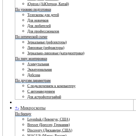
iOptron (АйОптрон, Китай)
По уровню подготовки
Телескопы для детей
Для новичков
Для любителей
Для профессионалов
По оптической схеме
Зеркальные (рефлекторы)
Линзовые (рефракторы)
Зеркально-линзовые (катадиоптрики)
По типу монтировки
Азимутальная
Экваториальная
Добсона
По другим параметрам
С подключением к компьютеру
С автонаведением
Для астрофотографий
+
-
Микроскопы
По бренду
Levenhuk (Левенгук; США)
Bresser (Брессер; Германия)
Discovery (Дискавери; США)
MAGUS (Магус; Россия)