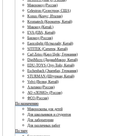
Микромед (Россия)
Celestron (Селестрон; США)
Konus (Конус; Италия)
Kromatech (Кроматек; Китай)
Микмед (Китай.)
EVA (ЕВА; Китай)
Биомед (Россия)
Eastcolight (Истколайт; Китай)
SITITEK (Сититек; Китай)
Carl Zeiss (Карл Цейс; Германия)
DigiMicro (ДиджиМикро; Китай)
EDU-TOYS (Эду-Тойз; Китай)
Eschenbach (Эшенбах; Германия)
STURMAN (Штурман; Китай)
Velvi (Велви; Китай)
Альтами (Россия)
АО «ЛОМО» (Россия)
ФОЗ (Россия)
По назначению
Микроскопы для детей
Для школьников и студентов
Для лаборатории
Для различных работ
По типу