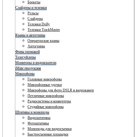
Брекеты
Слайдеры и тележки
Рельсы
Слайдеры
Тележки Dolly
Тележки TrackMaster
Краны и автогрипы
Операторские краны
Автогрипы
Фоны хромакей
Телесуфлеры
Мониторы и видоискатели
iMate продукция
Микрофоны
Головные микрофоны
Микрофонные удочки
Микрофоны для фото DSLR и видеокамер
Петличные микрофоны
Радиосистемы и конвертеры
Студийные микрофоны
Штативы и моноподы
Видеоштативы
Фотоштативы
Моноподы для видеосъемки
Быстросъемные площадки