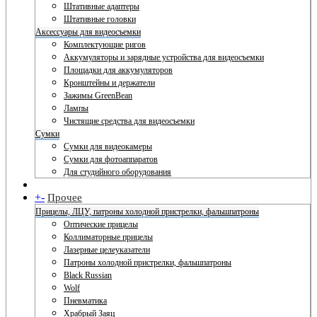
Штативные адаптеры
Штативные головки
Аксессуары для видеосъемки
Комплектующие ригов
Аккумуляторы и зарядные устройства для видеосъемки
Площадки для аккумуляторов
Кронштейны и держатели
Зажимы GreenBean
Лампы
Чистящие средства для видеосъемки
Сумки
Сумки для видеокамеры
Сумки для фотоаппаратов
Для студийного оборудования
+
-
Прочее
Прицелы, ЛЦУ, патроны холодной пристрелки, фальшпатроны
Оптические прицелы
Коллиматорные прицелы
Лазерные целеуказатели
Патроны холодной пристрелки, фальшпатроны
Black Russian
Wolf
Пневматика
Храбрый Заяц