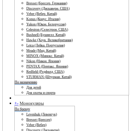
Bresser (Брессер. Германия)
Discovery (Дискавери. США)
Veber (Вебер. Китай)
Konus (Конус. Италия)
Yukon (Юкон. Белоруссия)
Celestron (Селестрон. США)
Bushnell (Бушнелл. Китай)
Hawke (Хоук. Великобритания)
Leica (Лейка. Португалия)
Meade (Мид. Китай)
MINOX (Минокс. Китай)
Nikon (Никон. Япония)
PENTAX (Пентакс. Япония)
Redfield (Редфилд. США)
STURMAN (Штурман. Китай)
По назначению
Для детей
Для охоты и спорта
+
-
Монокуляры
По бренду
Levenhuk (Левенгук)
Bresser (Брессер)
Veber (Вебер)
Discovery (Дискавери)