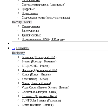
Биологические
Световые микроскопы (оптические)
Цифровые
Портативные
Стереоскопические (инструментальные)
По типу насадки
Монокулярные
Бинокулярные
Тринокулярные
Подключение по USB (LCD экран)
+
-
Бинокли
По бренду
Levenhuk (Левенгук - США)
Bresser (Брессер - Германия)
БПЦ (КОМЗ - Россия)
Discovery (Дискавери - США)
Konus (Конус - Италия)
Veber (Вебер - Китай)
Nikon (Никон - Япония)
Vixen Optics (Виксен Оптикс - Япония)
Celestron (Селестрон - США)
Kromatech (Кроматек - Китай)
LUNT Solar Systems (Германия)
Pentax (Пентакс - Япония)