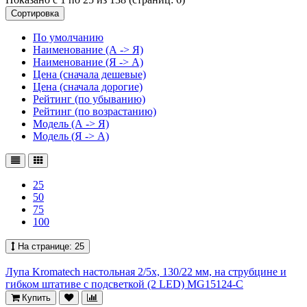
Сортировка
По умолчанию
Наименование (А -> Я)
Наименование (Я -> А)
Цена (сначала дешевые)
Цена (сначала дорогие)
Рейтинг (по убыванию)
Рейтинг (по возрастанию)
Модель (А -> Я)
Модель (Я -> А)
25
50
75
100
На странице:
25
Лупа Kromatech настольная 2/5x, 130/22 мм, на струбцине и
гибком штативе с подсветкой (2 LED) MG15124-C
Купить