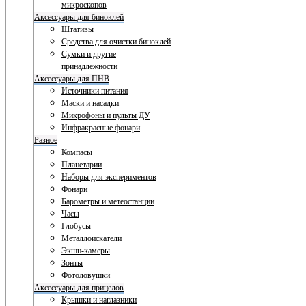
микроскопов
Аксессуары для биноклей
Штативы
Средства для очистки биноклей
Сумки и другие
принадлежности
Аксессуары для ПНВ
Источники питания
Маски и насадки
Микрофоны и пульты ДУ
Инфракрасные фонари
Разное
Компасы
Планетарии
Наборы для экспериментов
Фонари
Барометры и метеостанции
Часы
Глобусы
Металлоискатели
Экшн-камеры
Зонты
Фотоловушки
Аксессуары для прицелов
Крышки и наглазники