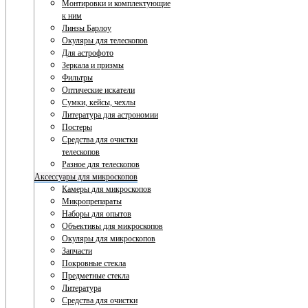
Монтировки и комплектующие
к ним
Линзы Барлоу
Окуляры для телескопов
Для астрофото
Зеркала и призмы
Фильтры
Оптические искатели
Сумки, кейсы, чехлы
Литература для астрономии
Постеры
Средства для очистки
телескопов
Разное для телескопов
Аксессуары для микроскопов
Камеры для микроскопов
Микропрепараты
Наборы для опытов
Объективы для микроскопов
Окуляры для микроскопов
Запчасти
Покровные стекла
Предметные стекла
Литература
Средства для очистки