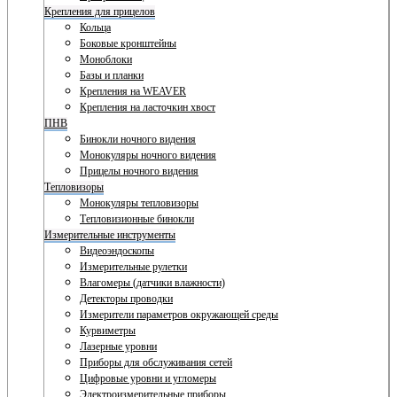
Крепления для прицелов
Кольца
Боковые кронштейны
Моноблоки
Базы и планки
Крепления на WEAVER
Крепления на ласточкин хвост
ПНВ
Бинокли ночного видения
Монокуляры ночного видения
Прицелы ночного видения
Тепловизоры
Монокуляры тепловизоры
Тепловизионные бинокли
Измерительные инструменты
Видеоэндоскопы
Измерительные рулетки
Влагомеры (датчики влажности)
Детекторы проводки
Измерители параметров окружающей среды
Курвиметры
Лазерные уровни
Приборы для обслуживания сетей
Цифровые уровни и угломеры
Электроизмерительные приборы