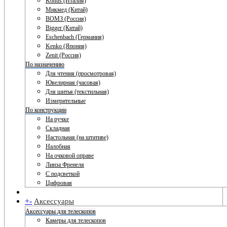
Konus (Италия)
Микмед (Китай)
ВОМЗ (Россия)
Bigger (Китай)
Eschenbach (Германия)
Kenko (Япония)
Zenit (Россия)
По назначению
Для чтения (просмотровая)
Ювелирная (часовая)
Для шитья (текстильная)
Измерительные
По конструкции
На ручке
Складная
Настольная (на штативе)
Налобная
На очковой оправе
Линза Френеля
С подсветкой
Цифровая
+
-
Аксессуары
Аксессуары для телескопов
Камеры для телескопов