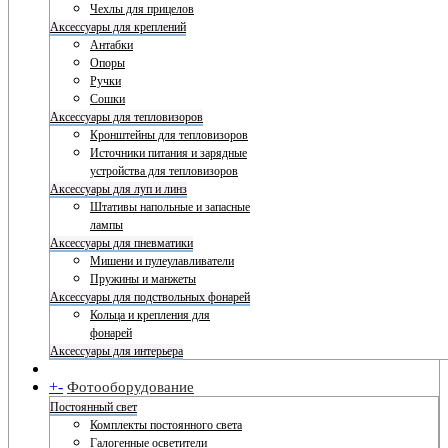
Чехлы для прицелов
Аксессуары для креплений
Антабки
Опоры
Ручки
Сошки
Аксессуары для тепловизоров
Кронштейны для тепловизоров
Источники питания и зарядные
устройства для тепловизоров
Аксессуары для луп и линз
Штативы напольные и запасные
лампы
Аксессуары для пневматики
Мишени и пулеулавливатели
Пружины и манжеты
Аксессуары для подствольных фонарей
Кольца и крепления для
фонарей
Аксессуары для интерьера
+
-
Фотооборудование
Постоянный свет
Комплекты постоянного света
Галогенные осветители