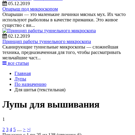
05.12.2019
Опарыш под микроскопом
Опарыши — это маленькие личинки мясных мух. Их часто
используют рыболовы в качестве приманки. Это живое
существо с ви...
02.12.2019
Принцип работы туннельного микроскопа
Сканирующие туннельные микроскопы — сложнейшая
техника, предназначенная для того, чтобы рассматривать
мельчайшие част...
все статьи
Главная
Лупы
По назначению
Для шитья (текстильная)
Лупы для вышивания
1
2
3
4
5
....
>
>|
Показано с 1 по 25 из 138 (страниц: 6)