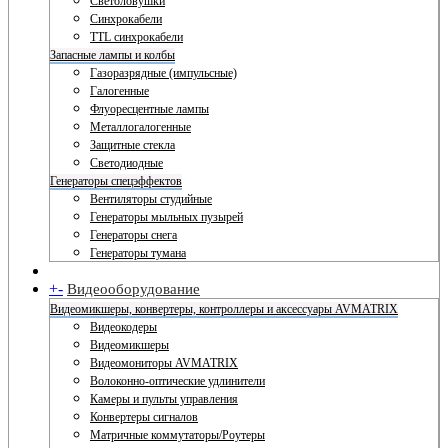
Светоловушки
Синхрокабели
TTL синхрокабели
Запасные лампы и колбы
Газоразрядные (импульсные)
Галогенные
Флуоресцентные лампы
Металлогалогенные
Защитные стекла
Светодиодные
Генераторы спецэффектов
Вентиляторы студийные
Генераторы мыльных пузырей
Генераторы снега
Генераторы тумана
+
-
Видеооборудование
Видеомикшеры, конвертеры, контроллеры и аксессуары AVMATRIX
Видеокодеры
Видеомикшеры
Видеомониторы AVMATRIX
Волоконно-оптические удлинители
Камеры и пульты управления
Конвертеры сигналов
Матричные коммутаторы/Роутеры