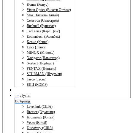
Konus (Конус)
Vixen Optics (Виксен Оптикс)
Моя Планета (Китай)
Celestron (Селестрон)
Bushnell (Бушнелл)
Carl Zeiss (Карл Цейс)
Eschenbach (Эшенбах)
Kenko (Кенко)
Leica (Лейка)
MINOX (Минокс)
Navigator (Навигатор)
Norbert (Норберт)
PENTAX (Пентакс)
STURMAN (Штурман)
Tasco (Таско)
БПЦ (КОМЗ)
+
-
Лупы
По бренду
Levenhuk (США)
Bresser (Германия)
Kromatech (Китай)
Veber (Китай)
Discovery (США)