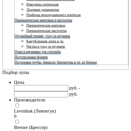
Нивелиры оптические
Лазерные дальномеры
Приборы неразрушающего контроля
Пневматические винтовки и пистолеты
Пневматические винтовки
Пневматические пистолеты
Оружейный тюнинг, уход за оружием
Камуфляжная лента и др.
Чистка и уход за оружием
Очки и наушники для стрельбы
Подствольные фонари
Подзорные трубы, бинокли, барометры и др. из бронзы
Подбор лупы
Цена
руб. -
руб.
Производители
Levenhuk (Левенгук)
0
Bresser (Брессер)