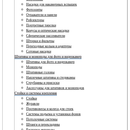
Насадки для накамерных вспышек
Фотозонты
Отражатели и панели
Рефлекторы
Портретные тарелки
Конусы и оптические насадки
Сферические рассеиватели
Шторки и фильтры
Переходные кольца и адаптеры
Сотовые насадки
Штативы и моноподы для фото и видеокамер
Штативы для фото и видеокамер
Моноподы
Штативные головы
Наплечные штативы и стедикамы
Струбцины и присоски
Аксессуары для штативов и моноподов
Стойки и системы крепления
Стойки
Журавли
Противовесы и колеса для стоек
Системы подъема и установки фонов
Потолочные системы
Штанги и перекладины
Распорки автополы