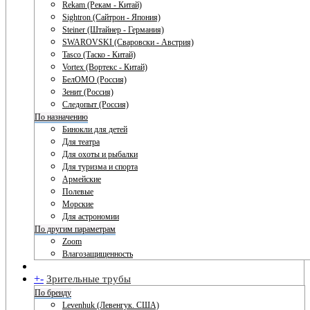
Rekam (Рекам - Китай)
Sightron (Сайтрон - Япония)
Steiner (Штайнер - Германия)
SWAROVSKI (Сваровски - Австрия)
Tasco (Таско - Китай)
Vortex (Вортекс - Китай)
БелОМО (Россия)
Зенит (Россия)
Следопыт (Россия)
По назначению
Бинокли для детей
Для театра
Для охоты и рыбалки
Для туризма и спорта
Армейские
Полевые
Морские
Для астрономии
По другим параметрам
Zoom
Влагозащищенность
+
-
Зрительные трубы
По бренду
Levenhuk (Левенгук. США)