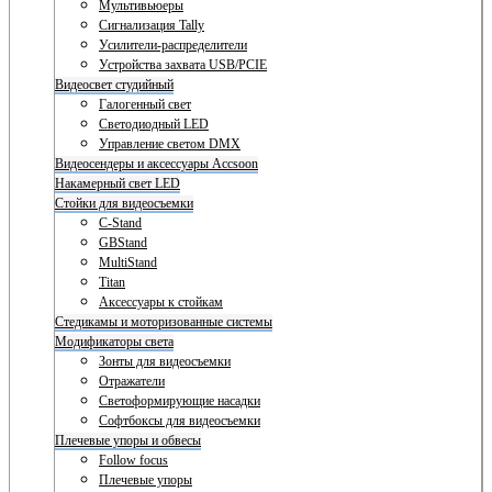
Мультивьюеры
Сигнализация Tally
Усилители-распределители
Устройства захвата USB/PCIE
Видеосвет студийный
Галогенный свет
Светодиодный LED
Управление светом DMX
Видеосендеры и аксессуары Accsoon
Накамерный свет LED
Стойки для видеосъемки
C-Stand
GBStand
MultiStand
Titan
Аксессуары к стойкам
Стедикамы и моторизованные системы
Модификаторы света
Зонты для видеосъемки
Отражатели
Светоформирующие насадки
Софтбоксы для видеосъемки
Плечевые упоры и обвесы
Follow focus
Плечевые упоры