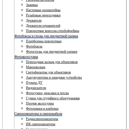
Зажимы
Настенные кронштейны
Резьбовые переходники
Держатели
Держатели отражателей
Поворотные консоли-стробофреймы
Фотобоксы и столы для предметной съемки
Платформы поворотные
Фотобоксы
Фотостолы для предметной съемки
Фотоаксессуары
Переходные кольца для объективов
Макрокольца
Светофильтры для объективов
Аккумуляторы и зарядные устройства
Пульты ДУ
Видоискатели
Фотосумки, рюкзаки и чехлы
Сумки для студийного оборудования
Прочие аксессуары
Фоторамки и альбомы
Синхронизаторы и синхрокабели
Радиосинхронизаторы
ИК синхронизаторы