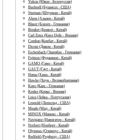
Yukon (Юкон - Белоруссия)
Bushnell (Бушнелл - США)
Sturman (Штурман - Китай)
Alpen (Альпен - Китай)
Blaser (Блазер - Германия)
Breaker (Брикер - Китай)
Carl Zeiss (Карл Цейс - Япония)
Combat (Комбат - Китай)
Dicom (Диком - Китай)
Eschenbach (Эшенбах - Германия)
Fujinon (Фуджинон - Китай)
GAMO (Гамо - Китай)
GAUT (Гаут - Китай)
Hama (Хама - Китай)
Hawke (Хоук - Великобритания)
Kaps (Капс - Германия)
Kenko (Кенко - Япония)
Leica (Лейка - Португалия)
Leupold (Люпольд - США)
Meade (Мид - Китай)
MINOX (Минокс - Китай)
Navigator (Навигатор - Китай)
Norbert (Норберт - Китай)
Olympus (Олимпус - Китай)
Redfield (Редфилд - США)