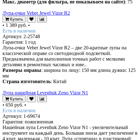
Макс. диаметр (для фильтра, не показываем на сайте)
: 75
Лупа-очки Veber Jewel Vizor R2
Купить
•
1 389 руб.
•
Есть в наличии
Артикул: 2-25748
Гарантия: 1 год
Лупа-очки Veber Jewel Vizor R2 – две 20-кратные лупы на
классической оправе со светодиодной подсветкой.
Предназначена для выполнения точных работ с мелкими
деталями в ремонтных часовых и юве..
Размеры оправы
: ширина по лицу: 150 мм длина дужки: 125
мм
Страна изготовитель
: Китай
Лупа нашейная Levenhuk Zeno Vizor N1
Купить
•
650 руб.
•
Есть в наличии
Артикул: 1-69674
Гарантия: пожизненная
Нашейная лупа Levenhuk Zeno Vizor N1 - увеличительный
инструмент на каждый день. Большая линза дает увеличение в
4 крат, маленькая - 10 крат. Лупа «спрятана» в пластиковый