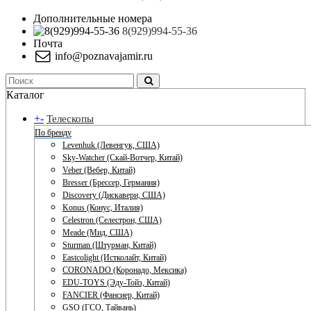
Дополнительные номера
8(929)994-55-36
Почта
info@poznavajamir.ru
Каталог
+
-
Телескопы
По бренду
Levenhuk (Левенгук, США)
Sky-Watcher (Скай-Вотчер, Китай)
Veber (Вебер, Китай)
Bresser (Брессер, Германия)
Discovery (Дискавери, США)
Konus (Конус, Италия)
Celestron (Селестрон, США)
Meade (Мид, США)
Sturman (Штурман, Китай)
Eastcolight (Истколайт, Китай)
CORONADO (Коронадо, Мексика)
EDU-TOYS (Эду-Тойз, Китай)
FANCIER (Фансиер, Китай)
GSO (ГСО, Тайвань)