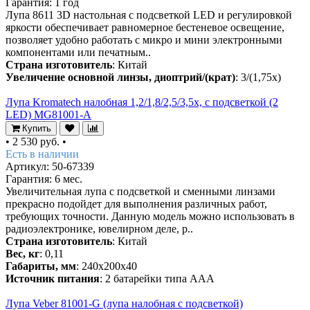
Гарантия: 1 год
Лупа 8611 3D настольная с подсветкой LED и регулировкой
яркости обеспечивает равномерное бестеневое освещение,
позволяет удобно работать с микро и мини электронными
компонентами или печатным..
Страна изготовитель
: Китай
Увеличение основной линзы, диоптрий/(крат)
: 3/(1,75х)
Лупа Kromatech налобная 1,2/1,8/2,5/3,5x, с подсветкой (2
LED) MG81001-A
Купить
•
2 530 руб.
•
Есть в наличии
Артикул: 50-67339
Гарантия: 6 мес.
Увеличительная лупа с подсветкой и сменными линзами
прекрасно подойдет для выполнения различных работ,
требующих точности. Данную модель можно использовать в
радиоэлектронике, ювелирном деле, р..
Страна изготовитель
: Китай
Вес, кг
: 0,11
Габариты, мм
: 240х200х40
Источник питания
: 2 батарейки типа AAA
Лупа Veber 81001-G (лупа налобная с подсветкой)