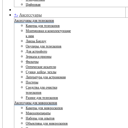
Цифровая
+
-
Аксессуары
Аксессуары для телескопов
Камеры для телескопов
Монтировки и комплектующие
к ним
Линзы Барлоу
Окуляры для телескопов
Для астрофото
Зеркала и призмы
Фильтры
Оптические искатели
Сумки, кейсы, чехлы
Литература для астрономии
Постеры
Средства для очистки
телескопов
Разное для телескопов
Аксессуары для микроскопов
Камеры для микроскопов
Микропрепараты
Наборы для опытов
Объективы для микроскопов