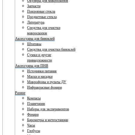
Окуляры для микроскопов
Запчасти
Покровные стекла
Предметные стекла
Литература
Средства для очистки
микроскопов
Аксессуары для биноклей
Штативы
Средства для очистки биноклей
Сумки и другие
принадлежности
Аксессуары для ПНВ
Источники питания
Маски и насадки
Микрофоны и пульты ДУ
Инфракрасные фонари
Разное
Компасы
Планетарии
Наборы для экспериментов
Фонари
Барометры и метеостанции
Часы
Глобусы