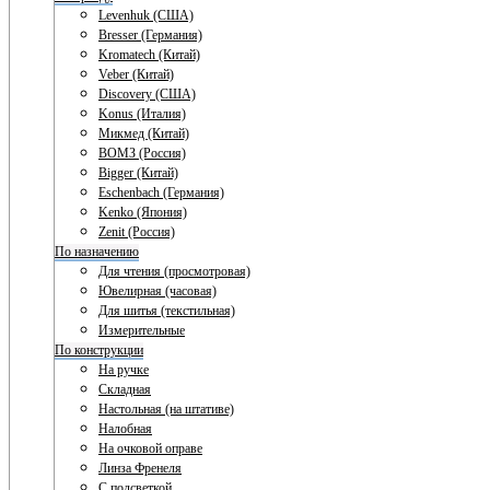
Levenhuk (США)
Bresser (Германия)
Kromatech (Китай)
Veber (Китай)
Discovery (США)
Konus (Италия)
Микмед (Китай)
ВОМЗ (Россия)
Bigger (Китай)
Eschenbach (Германия)
Kenko (Япония)
Zenit (Россия)
По назначению
Для чтения (просмотровая)
Ювелирная (часовая)
Для шитья (текстильная)
Измерительные
По конструкции
На ручке
Складная
Настольная (на штативе)
Налобная
На очковой оправе
Линза Френеля
С подсветкой