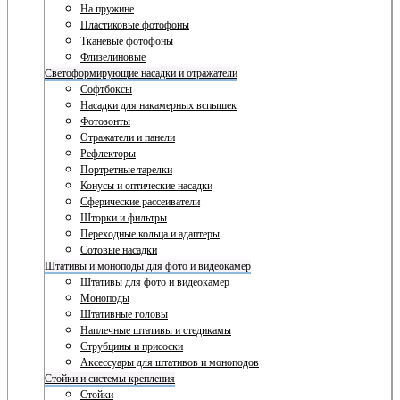
На пружине
Пластиковые фотофоны
Тканевые фотофоны
Флизелиновые
Светоформирующие насадки и отражатели
Софтбоксы
Насадки для накамерных вспышек
Фотозонты
Отражатели и панели
Рефлекторы
Портретные тарелки
Конусы и оптические насадки
Сферические рассеиватели
Шторки и фильтры
Переходные кольца и адаптеры
Сотовые насадки
Штативы и моноподы для фото и видеокамер
Штативы для фото и видеокамер
Моноподы
Штативные головы
Наплечные штативы и стедикамы
Струбцины и присоски
Аксессуары для штативов и моноподов
Стойки и системы крепления
Стойки