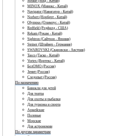
Meade (Мид - Китай)
MINOX (Минокс - Китай)
Navigator (Навигатор - Китай)
Norbert (Норберт - Китай)
Olympus (Олимпус - Китай)
Redfield (Редфилд - США)
Rekam (Рекам - Китай)
Sightron (Сайтрон - Япония)
Steiner (Штайнер - Германия)
SWAROVSKI (Сваровски - Австрия)
Tasco (Таско - Китай)
Vortex (Вортекс - Китай)
БелОМО (Россия)
Зенит (Россия)
Следопыт (Россия)
По назначению
Бинокли для детей
Для театра
Для охоты и рыбалки
Для туризма и спорта
Армейские
Полевые
Морские
Для астрономии
По другим параметрам