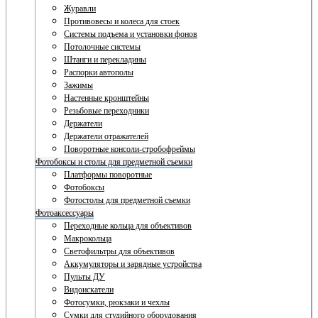
Журавли
Противовесы и колеса для стоек
Системы подъема и установки фонов
Потолочные системы
Штанги и перекладины
Распорки автополы
Зажимы
Настенные кронштейны
Резьбовые переходники
Держатели
Держатели отражателей
Поворотные консоли-стробофреймы
Фотобоксы и столы для предметной съемки
Платформы поворотные
Фотобоксы
Фотостолы для предметной съемки
Фотоаксессуары
Переходные кольца для объективов
Макрокольца
Светофильтры для объективов
Аккумуляторы и зарядные устройства
Пульты ДУ
Видоискатели
Фотосумки, рюкзаки и чехлы
Сумки для студийного оборудования