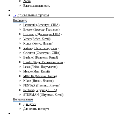
Zoom
Влагозащищенность
+
-
Зрительные трубы
По бренду
Levenhuk (Левенгук. США)
Bresser (Брессер. Германия)
Discovery (Дискавери. США)
Veber (Вебер. Китай)
Konus (Конус. Италия)
Yukon (Юкон. Белоруссия)
Celestron (Селестрон. США)
Bushnell (Бушнелл. Китай)
Hawke (Хоук. Великобритания)
Leica (Лейка. Португалия)
Meade (Мид. Китай)
MINOX (Минокс. Китай)
Nikon (Никон. Япония)
PENTAX (Пентакс. Япония)
Redfield (Редфилд. США)
STURMAN (Штурман. Китай)
По назначению
Для детей
Для охоты и спорта