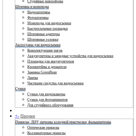
Студийные микрофоны
Штативы и моноподы
Видеоштативы
Фотоштативы
Моноподы для видеосъемки
Быстросъемные площадки
Штативные адаптеры
Штативные головки
Аксессуары для видеосъемки
Комплектующие ригов
Аккумуляторы и зарядные устройства для видеосъемки
Площадки для аккумуляторов
Кронштейны и держатели
Зажимы GreenBean
Лампы
Чистящие средства для видеосъемки
Сумки
Сумки для видеокамеры
Сумки для фотоаппаратов
Для студийного оборудования
+
-
Прочее
Прицелы, ЛЦУ, патроны холодной пристрелки, фальшпатроны
Оптические прицелы
Коллиматорные прицелы