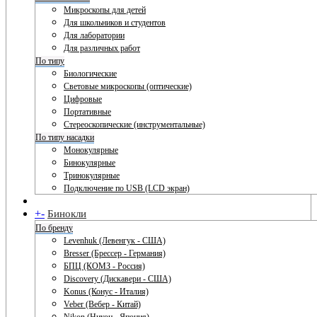
Микроскопы для детей
Для школьников и студентов
Для лаборатории
Для различных работ
По типу
Биологические
Световые микроскопы (оптические)
Цифровые
Портативные
Стереоскопические (инструментальные)
По типу насадки
Монокулярные
Бинокулярные
Тринокулярные
Подключение по USB (LCD экран)
+
-
Бинокли
По бренду
Levenhuk (Левенгук - США)
Bresser (Брессер - Германия)
БПЦ (КОМЗ - Россия)
Discovery (Дискавери - США)
Konus (Конус - Италия)
Veber (Вебер - Китай)