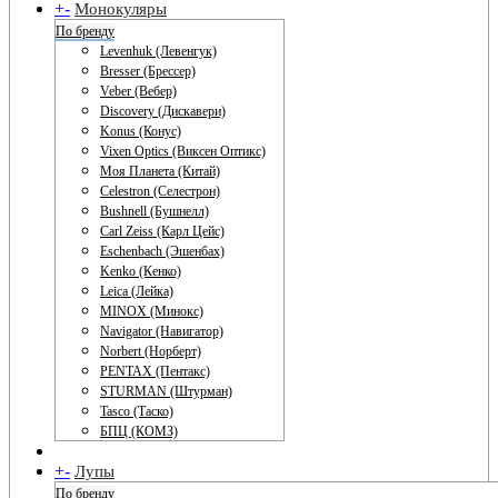
+
-
Монокуляры
По бренду
Levenhuk (Левенгук)
Bresser (Брессер)
Veber (Вебер)
Discovery (Дискавери)
Konus (Конус)
Vixen Optics (Виксен Оптикс)
Моя Планета (Китай)
Celestron (Селестрон)
Bushnell (Бушнелл)
Carl Zeiss (Карл Цейс)
Eschenbach (Эшенбах)
Kenko (Кенко)
Leica (Лейка)
MINOX (Минокс)
Navigator (Навигатор)
Norbert (Норберт)
PENTAX (Пентакс)
STURMAN (Штурман)
Tasco (Таско)
БПЦ (КОМЗ)
+
-
Лупы
По бренду