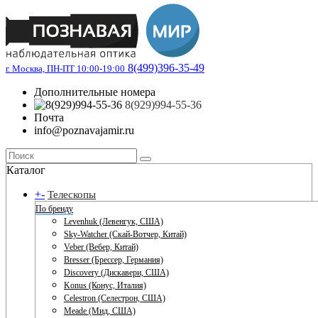
8(499)396-35-49
г. Москва, ПН-ПТ 10:00-19:00
Дополнительные номера
8(929)994-55-36
Почта
info@poznavajamir.ru
Каталог
+
-
Телескопы
По бренду
Levenhuk (Левенгук, США)
Sky-Watcher (Скай-Вотчер, Китай)
Veber (Вебер, Китай)
Bresser (Брессер, Германия)
Discovery (Дискавери, США)
Konus (Конус, Италия)
Celestron (Селестрон, США)
Meade (Мид, США)