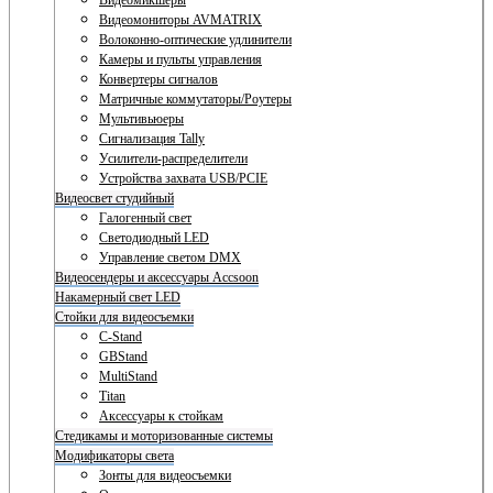
Видеомикшеры
Видеомониторы AVMATRIX
Волоконно-оптические удлинители
Камеры и пульты управления
Конвертеры сигналов
Матричные коммутаторы/Роутеры
Мультивьюеры
Сигнализация Tally
Усилители-распределители
Устройства захвата USB/PCIE
Видеосвет студийный
Галогенный свет
Светодиодный LED
Управление светом DMX
Видеосендеры и аксессуары Accsoon
Накамерный свет LED
Стойки для видеосъемки
C-Stand
GBStand
MultiStand
Titan
Аксессуары к стойкам
Стедикамы и моторизованные системы
Модификаторы света
Зонты для видеосъемки