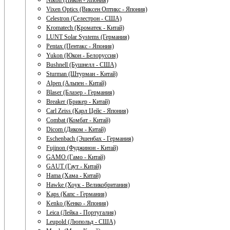
Nikon (Никон - Япония)
Vixen Optics (Виксен Оптикс - Япония)
Celestron (Селестрон - США)
Kromatech (Кроматек - Китай)
LUNT Solar Systems (Германия)
Pentax (Пентакс - Япония)
Yukon (Юкон - Белоруссия)
Bushnell (Бушнелл - США)
Sturman (Штурман - Китай)
Alpen (Альпен - Китай)
Blaser (Блазер - Германия)
Breaker (Брикер - Китай)
Carl Zeiss (Карл Цейс - Япония)
Combat (Комбат - Китай)
Dicom (Диком - Китай)
Eschenbach (Эшенбах - Германия)
Fujinon (Фуджинон - Китай)
GAMO (Гамо - Китай)
GAUT (Гаут - Китай)
Hama (Хама - Китай)
Hawke (Хоук - Великобритания)
Kaps (Капс - Германия)
Kenko (Кенко - Япония)
Leica (Лейка - Португалия)
Leupold (Люпольд - США)