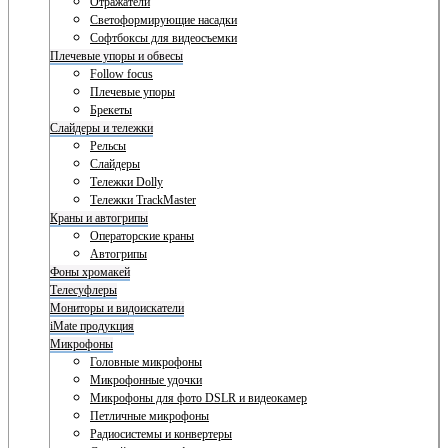
Отражатели
Светоформирующие насадки
Софтбоксы для видеосъемки
Плечевые упоры и обвесы
Follow focus
Плечевые упоры
Брекеты
Слайдеры и тележки
Рельсы
Слайдеры
Тележки Dolly
Тележки TrackMaster
Краны и автогрипы
Операторские краны
Автогрипы
Фоны хромакей
Телесуфлеры
Мониторы и видоискатели
iMate продукция
Микрофоны
Головные микрофоны
Микрофонные удочки
Микрофоны для фото DSLR и видеокамер
Петличные микрофоны
Радиосистемы и конвертеры