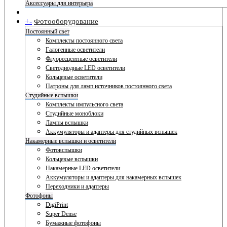
Аксессуары для интерьера
+
-
Фотооборудование
Постоянный свет
Комплекты постоянного света
Галогенные осветители
Флуоресцентные осветители
Светодиодные LED осветители
Кольцевые осветители
Патроны для ламп источников постоянного света
Студийные вспышки
Комплекты импульсного света
Студийные моноблоки
Лампы вспышки
Аккумуляторы и адаптеры для студийных вспышек
Накамерные вспышки и осветители
Фотовспышки
Кольцевые вспышки
Накамерные LED осветители
Аккумуляторы и адаптеры для накамерных вспышек
Переходники и адаптеры
Фотофоны
DigiPrint
Super Dense
Бумажные фотофоны