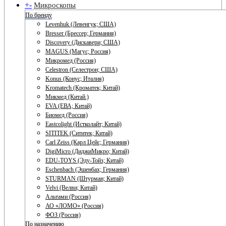
+
-
Микроскопы
По бренду
Levenhuk (Левенгук; США)
Bresser (Брессер; Германия)
Discovery (Дискавери; США)
MAGUS (Магус; Россия)
Микромед (Россия)
Celestron (Селестрон; США)
Konus (Конус; Италия)
Kromatech (Кроматек; Китай)
Микмед (Китай.)
EVA (ЕВА; Китай)
Биомед (Россия)
Eastcolight (Истколайт; Китай)
SITITEK (Сититек; Китай)
Carl Zeiss (Карл Цейс; Германия)
DigiMicro (ДиджиМикро; Китай)
EDU-TOYS (Эду-Тойз; Китай)
Eschenbach (Эшенбах; Германия)
STURMAN (Штурман; Китай)
Velvi (Велви; Китай)
Альтами (Россия)
АО «ЛОМО» (Россия)
ФОЗ (Россия)
По назначению