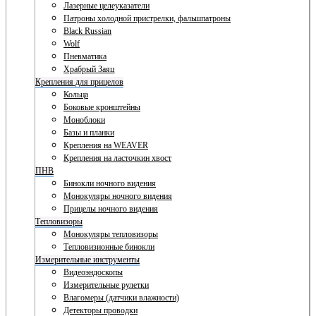
Лазерные целеуказатели
Патроны холодной пристрелки, фальшпатроны
Black Russian
Wolf
Пневматика
Храбрый Заяц
Крепления для прицелов
Кольца
Боковые кронштейны
Моноблоки
Базы и планки
Крепления на WEAVER
Крепления на ласточкин хвост
ПНВ
Бинокли ночного видения
Монокуляры ночного видения
Прицелы ночного видения
Тепловизоры
Монокуляры тепловизоры
Тепловизионные бинокли
Измерительные инструменты
Видеоэндоскопы
Измерительные рулетки
Влагомеры (датчики влажности)
Детекторы проводки