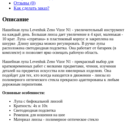
Отзывы (0)
Как сделать заказ?
Описание
Нашейная лупа Levenhuk Zeno Vizor N1 - увеличительный инструмент
на каждый день. Большая линза дает увеличение в 4 крат, маленькая -
10 крат. Лупа «спрятана» в пластиковый корпус и закреплена на
шнурке. Длину шнурка можно регулировать. В ручке лупы
расположена светодиодная подсветка. Она работает от батареек (в
комплекте) и позволяет ярко освещать рабочую область.
Нашейная лупа Levenhuk Zeno Vizor N1 - прекрасный выбор для
кратковременных работ с мелкими предметами, чтения, изучения
деталей на предметах искусства или ювелирных изделиях. Она
подойдет для тех, кто всегда находится в движении - линзы из
полимерного оптического стекла прекрасно адаптированы к любым
дорожным перипетиям.
Основные особенности:
Лупа с бифокальной линзой
Кратность: 4х и 10х
Светодиодная подсветка
Ремешок для ношения на шее
Материал линзы - полимерное оптическое стекло