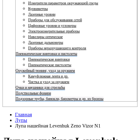
Измерители параметров окружающей среды
Курвиметры
Лазерные уровни
Приборы для обслуживания сетей
Цифровые уровни и угломеры
Электроизмерительные приборы
Нивелиры оптические
Лазерные дальномеры
Приборы неразрушающего контроля
Пневматические винтовки и пистолеты
Пневматические винтовки
Пневматические пистолеты
Оружейный тюнинг, уход за оружием
Камуфляжная лента и др.
Чистка и уход за оружием
Очки и наушники для стрельбы
Подствольные фонари
Подзорные трубы, бинокли, барометры и др. из бронзы
Главная
Лупы
Лупа нашейная Levenhuk Zeno Vizor N1