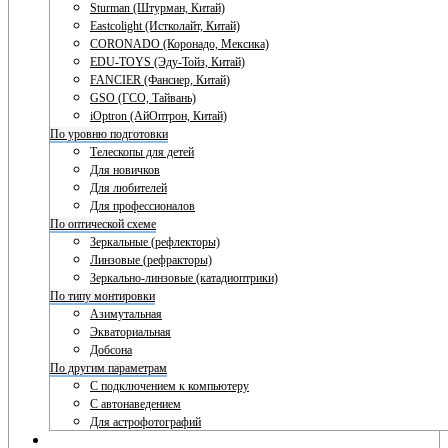
Sturman (Штурман, Китай)
Eastcolight (Истколайт, Китай)
CORONADO (Коронадо, Мексика)
EDU-TOYS (Эду-Тойз, Китай)
FANCIER (Фансиер, Китай)
GSO (ГСО, Тайвань)
iOptron (АйОптрон, Китай)
По уровню подготовки
Телескопы для детей
Для новичков
Для любителей
Для профессионалов
По оптической схеме
Зеркальные (рефлекторы)
Линзовые (рефракторы)
Зеркально-линзовые (катадиоптрики)
По типу монтировки
Азимутальная
Экваториальная
Добсона
По другим параметрам
С подключением к компьютеру
С автонаведением
Для астрофотографий