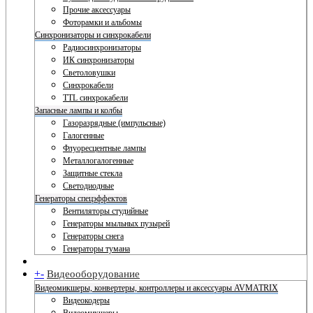
Прочие аксессуары
Фоторамки и альбомы
Синхронизаторы и синхрокабели
Радиосинхронизаторы
ИК синхронизаторы
Светоловушки
Синхрокабели
TTL синхрокабели
Запасные лампы и колбы
Газоразрядные (импульсные)
Галогенные
Флуоресцентные лампы
Металлогалогенные
Защитные стекла
Светодиодные
Генераторы спецэффектов
Вентиляторы студийные
Генераторы мыльных пузырей
Генераторы снега
Генераторы тумана
+
-
Видеооборудование
Видеомикшеры, конвертеры, контроллеры и аксессуары AVMATRIX
Видеокодеры