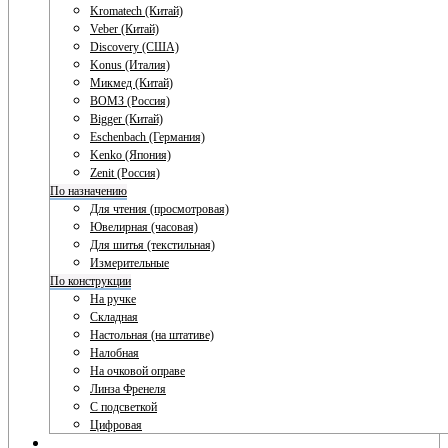
Kromatech (Китай)
Veber (Китай)
Discovery (США)
Konus (Италия)
Микмед (Китай)
ВОМЗ (Россия)
Bigger (Китай)
Eschenbach (Германия)
Kenko (Япония)
Zenit (Россия)
По назначению
Для чтения (просмотровая)
Ювелирная (часовая)
Для шитья (текстильная)
Измерительные
По конструкции
На ручке
Складная
Настольная (на штативе)
Налобная
На очковой оправе
Линза Френеля
С подсветкой
Цифровая