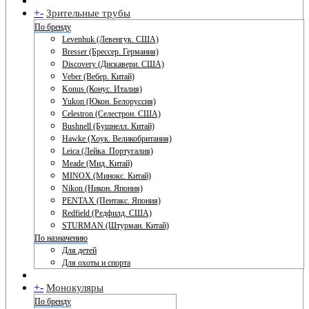
+
-
Зрительные трубы
По бренду
Levenhuk (Левенгук. США)
Bresser (Брессер. Германия)
Discovery (Дискавери. США)
Veber (Вебер. Китай)
Konus (Конус. Италия)
Yukon (Юкон. Белоруссия)
Celestron (Селестрон. США)
Bushnell (Бушнелл. Китай)
Hawke (Хоук. Великобритания)
Leica (Лейка. Португалия)
Meade (Мид. Китай)
MINOX (Минокс. Китай)
Nikon (Никон. Япония)
PENTAX (Пентакс. Япония)
Redfield (Редфилд. США)
STURMAN (Штурман. Китай)
По назначению
Для детей
Для охоты и спорта
+
-
Монокуляры
По бренду