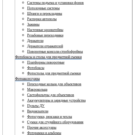
Системы подъема и установки фонов
Потолочные системы
Штанги и перекладины
Распорки автополы
Зажимы
Настенные кронштейны
Резьбовые переходники
Держатели
Держатели отражателей
Поворотные консоли-стробофреймы
Фотобоксы и столы для предметной съемки
Платформы поворотные
Фотобоксы
Фотостолы для предметной съемки
Фотоаксессуары
Переходные кольца для объективов
Макрокольца
Светофильтры для объективов
Аккумуляторы и зарядные устройства
Пульты ДУ
Видоискатели
Фотосумки, рюкзаки и чехлы
Сумки для студийного оборудования
Прочие аксессуары
Фоторамки и альбомы