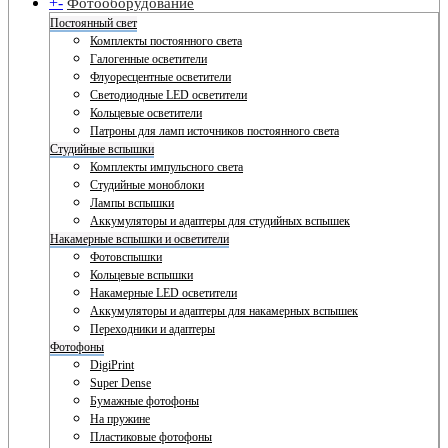
+
-
Фотооборудование
Постоянный свет
Комплекты постоянного света
Галогенные осветители
Флуоресцентные осветители
Светодиодные LED осветители
Кольцевые осветители
Патроны для ламп источников постоянного света
Студийные вспышки
Комплекты импульсного света
Студийные моноблоки
Лампы вспышки
Аккумуляторы и адаптеры для студийных вспышек
Накамерные вспышки и осветители
Фотовспышки
Кольцевые вспышки
Накамерные LED осветители
Аккумуляторы и адаптеры для накамерных вспышек
Переходники и адаптеры
Фотофоны
DigiPrint
Super Dense
Бумажные фотофоны
На пружине
Пластиковые фотофоны