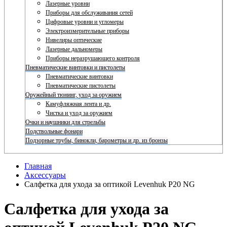
Лазерные уровни
Приборы для обслуживания сетей
Цифровые уровни и угломеры
Электроизмерительные приборы
Нивелиры оптические
Лазерные дальномеры
Приборы неразрушающего контроля
Пневматические винтовки и пистолеты
Пневматические винтовки
Пневматические пистолеты
Оружейный тюнинг, уход за оружием
Камуфляжная лента и др.
Чистка и уход за оружием
Очки и наушники для стрельбы
Подствольные фонари
Подзорные трубы, бинокли, барометры и др. из бронзы
Главная
Аксессуары
Салфетка для ухода за оптикой Levenhuk P20 NG
Салфетка для ухода за