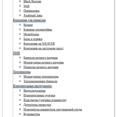
Black Russian
Wolf
Пневматика
Храбрый Заяц
Крепления для прицелов
Кольца
Боковые кронштейны
Моноблоки
Базы и планки
Крепления на WEAVER
Крепления на ласточкин хвост
ПНВ
Бинокли ночного видения
Монокуляры ночного видения
Прицелы ночного видения
Тепловизоры
Монокуляры тепловизоры
Тепловизионные бинокли
Измерительные инструменты
Видеоэндоскопы
Измерительные рулетки
Влагомеры (датчики влажности)
Детекторы проводки
Измерители параметров окружающей среды
Курвиметры