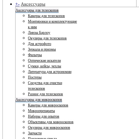
+
-
Аксессуары
Аксессуары для телескопов
Камеры для телескопов
Монтировки и комплектующие
к ним
Линзы Барлоу
Окуляры для телескопов
Для астрофото
Зеркала и призмы
Фильтры
Оптические искатели
Сумки, кейсы, чехлы
Литература для астрономии
Постеры
Средства для очистки
телескопов
Разное для телескопов
Аксессуары для микроскопов
Камеры для микроскопов
Микропрепараты
Наборы для опытов
Объективы для микроскопов
Окуляры для микроскопов
Запчасти
Покровные стекла