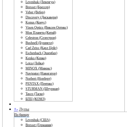
Levenhuk (Левенгук)
Bresser (Брессер)
Veber (Вебер)
Discovery (Дискавери)
Konus (Конус)
Vixen Optics (Виксен Оптикс)
Моя Планета (Китай)
Celestron (Селестрон)
Bushnell (Бушнелл)
Carl Zeiss (Карл Цейс)
Eschenbach (Эшенбах)
Kenko (Кенко)
Leica (Лейка)
MINOX (Минокс)
Navigator (Навигатор)
Norbert (Норберт)
PENTAX (Пентакс)
STURMAN (Штурман)
Tasco (Таско)
БПЦ (КОМЗ)
+
-
Лупы
По бренду
Levenhuk (США)
Bresser (Германия)