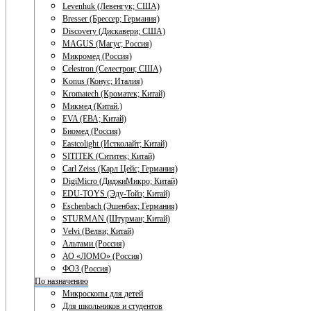
Levenhuk (Левенгук; США)
Bresser (Брессер; Германия)
Discovery (Дискавери; США)
MAGUS (Магус; Россия)
Микромед (Россия)
Celestron (Селестрон; США)
Konus (Конус; Италия)
Kromatech (Кроматек; Китай)
Микмед (Китай.)
EVA (ЕВА; Китай)
Биомед (Россия)
Eastcolight (Истколайт; Китай)
SITITEK (Сититек; Китай)
Carl Zeiss (Карл Цейс; Германия)
DigiMicro (ДиджиМикро; Китай)
EDU-TOYS (Эду-Тойз; Китай)
Eschenbach (Эшенбах; Германия)
STURMAN (Штурман; Китай)
Velvi (Велви; Китай)
Альтами (Россия)
АО «ЛОМО» (Россия)
ФОЗ (Россия)
По назначению
Микроскопы для детей
Для школьников и студентов