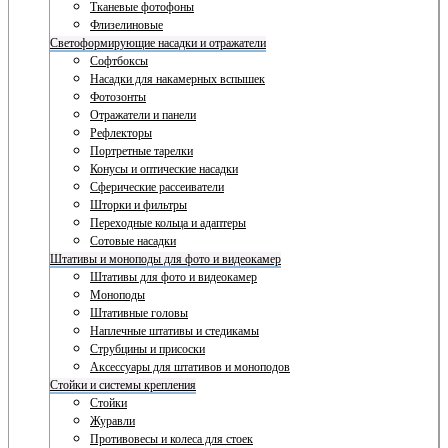
Тканевые фотофоны
Флизелиновые
Светоформирующие насадки и отражатели
Софтбоксы
Насадки для накамерных вспышек
Фотозонты
Отражатели и панели
Рефлекторы
Портретные тарелки
Конусы и оптические насадки
Сферические рассеиватели
Шторки и фильтры
Переходные кольца и адаптеры
Сотовые насадки
Штативы и моноподы для фото и видеокамер
Штативы для фото и видеокамер
Моноподы
Штативные головы
Наплечные штативы и стедикамы
Струбцины и присоски
Аксессуары для штативов и моноподов
Стойки и системы крепления
Стойки
Журавли
Противовесы и колеса для стоек