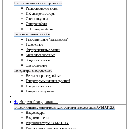
Синхронизаторы и синхрокабели
Радиосинхронизаторы
ИК синхронизаторы
Светоловушки
Синхрокабели
TTL синхрокабели
Запасные лампы и колбы
Газоразрядные (импульсные)
Галогенные
Флуоресцентные лампы
Металлогалогенные
Защитные стекла
Светодиодные
Генераторы спецэффектов
Вентиляторы студийные
Генераторы мыльных пузырей
Генераторы снега
Генераторы тумана
+
-
Видеооборудование
Видеомикшеры, конвертеры, контроллеры и аксессуары AVMATRIX
Видеокодеры
Видеомикшеры
Видеомониторы AVMATRIX
Волоконно-оптические удлинители