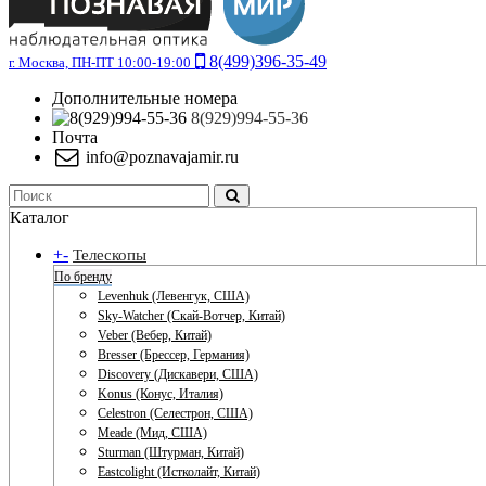
8(499)396-35-49
г. Москва, ПН-ПТ 10:00-19:00
Дополнительные номера
8(929)994-55-36
Почта
info@poznavajamir.ru
Каталог
+
-
Телескопы
По бренду
Levenhuk (Левенгук, США)
Sky-Watcher (Скай-Вотчер, Китай)
Veber (Вебер, Китай)
Bresser (Брессер, Германия)
Discovery (Дискавери, США)
Konus (Конус, Италия)
Celestron (Селестрон, США)
Meade (Мид, США)
Sturman (Штурман, Китай)
Eastcolight (Истколайт, Китай)