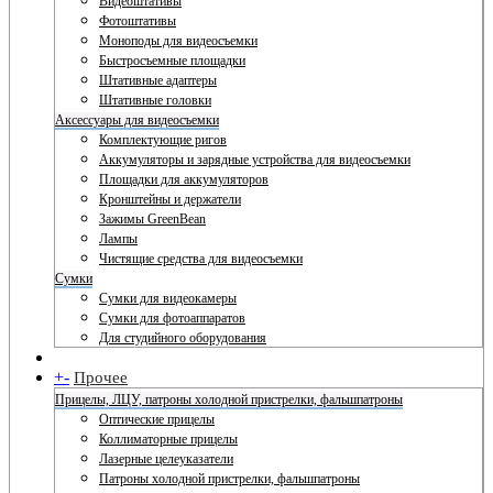
Видеоштативы
Фотоштативы
Моноподы для видеосъемки
Быстросъемные площадки
Штативные адаптеры
Штативные головки
Аксессуары для видеосъемки
Комплектующие ригов
Аккумуляторы и зарядные устройства для видеосъемки
Площадки для аккумуляторов
Кронштейны и держатели
Зажимы GreenBean
Лампы
Чистящие средства для видеосъемки
Сумки
Сумки для видеокамеры
Сумки для фотоаппаратов
Для студийного оборудования
+
-
Прочее
Прицелы, ЛЦУ, патроны холодной пристрелки, фальшпатроны
Оптические прицелы
Коллиматорные прицелы
Лазерные целеуказатели
Патроны холодной пристрелки, фальшпатроны