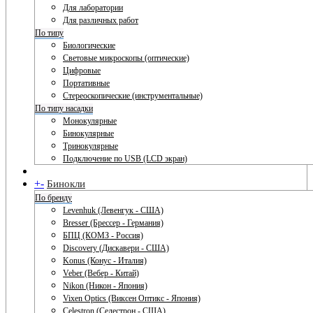
Для лаборатории
Для различных работ
По типу
Биологические
Световые микроскопы (оптические)
Цифровые
Портативные
Стереоскопические (инструментальные)
По типу насадки
Монокулярные
Бинокулярные
Тринокулярные
Подключение по USB (LCD экран)
+
-
Бинокли
По бренду
Levenhuk (Левенгук - США)
Bresser (Брессер - Германия)
БПЦ (КОМЗ - Россия)
Discovery (Дискавери - США)
Konus (Конус - Италия)
Veber (Вебер - Китай)
Nikon (Никон - Япония)
Vixen Optics (Виксен Оптикс - Япония)
Celestron (Селестрон - США)