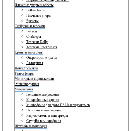
Плечевые упоры и обвесы
Follow focus
Плечевые упоры
Брекеты
Слайдеры и тележки
Рельсы
Слайдеры
Тележки Dolly
Тележки TrackMaster
Краны и автогрипы
Операторские краны
Автогрипы
Фоны хромакей
Телесуфлеры
Мониторы и видоискатели
iMate продукция
Микрофоны
Головные микрофоны
Микрофонные удочки
Микрофоны для фото DSLR и видеокамер
Петличные микрофоны
Радиосистемы и конвертеры
Студийные микрофоны
Штативы и моноподы