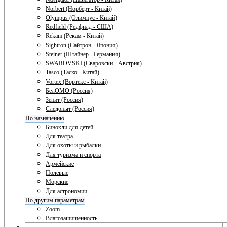
Norbert (Норберт - Китай)
Olympus (Олимпус - Китай)
Redfield (Редфилд - США)
Rekam (Рекам - Китай)
Sightron (Сайтрон - Япония)
Steiner (Штайнер - Германия)
SWAROVSKI (Сваровски - Австрия)
Tasco (Таско - Китай)
Vortex (Вортекс - Китай)
БелОМО (Россия)
Зенит (Россия)
Следопыт (Россия)
По назначению
Бинокли для детей
Для театра
Для охоты и рыбалки
Для туризма и спорта
Армейские
Полевые
Морские
Для астрономии
По другим параметрам
Zoom
Влагозащищенность