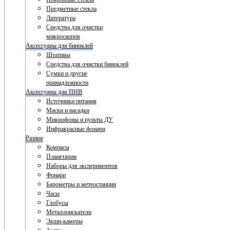
Предметные стекла
Литература
Средства для очистки
микроскопов
Аксессуары для биноклей
Штативы
Средства для очистки биноклей
Сумки и другие
принадлежности
Аксессуары для ПНВ
Источники питания
Маски и насадки
Микрофоны и пульты ДУ
Инфракрасные фонари
Разное
Компасы
Планетарии
Наборы для экспериментов
Фонари
Барометры и метеостанции
Часы
Глобусы
Металлоискатели
Экшн-камеры