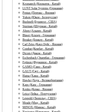
Kromatech (Кроматек - Китай)
LUNT Solar Systems (Германия)
Pentax (Пентакс - Япония)
Yukon (Юкон - Белоруссия)
Bushnell (Бушнелл - США)
Sturman (Штурман - Китай)
Alpen (Альпен - Китай)
Blaser (Блазер - Германия)
Breaker (Брикер - Китай)
Carl Zeiss (Карл Цейс - Япония)
Combat (Комбат - Китай)
Dicom (Диком - Китай)
Eschenbach (Эшенбах - Германия)
Fujinon (Фуджинон - Китай)
GAMO (Гамо - Китай)
GAUT (Гаут - Китай)
Hama (Хама - Китай)
Hawke (Хоук - Великобритания)
Kaps (Капс - Германия)
Kenko (Кенко - Япония)
Leica (Лейка - Португалия)
Leupold (Люпольд - США)
Meade (Мид - Китай)
MINOX (Минокс - Китай)
Navigator (Навигатор - Китай)