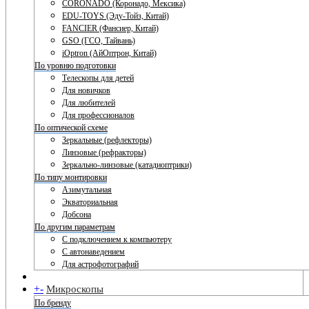
CORONADO (Коронадо, Мексика)
EDU-TOYS (Эду-Тойз, Китай)
FANCIER (Фансиер, Китай)
GSO (ГСО, Тайвань)
iOptron (АйОптрон, Китай)
По уровню подготовки
Телескопы для детей
Для новичков
Для любителей
Для профессионалов
По оптической схеме
Зеркальные (рефлекторы)
Линзовые (рефракторы)
Зеркально-линзовые (катадиоптрики)
По типу монтировки
Азимутальная
Экваториальная
Добсона
По другим параметрам
С подключением к компьютеру
С автонаведением
Для астрофотографий
+
-
Микроскопы
По бренду