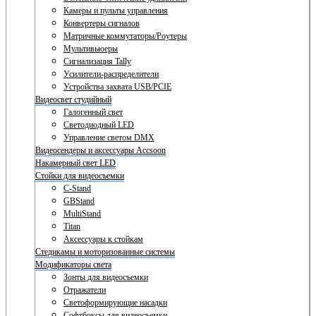
Камеры и пульты управления
Конвертеры сигналов
Матричные коммутаторы/Роутеры
Мультивьюеры
Сигнализация Tally
Усилители-распределители
Устройства захвата USB/PCIE
Видеосвет студийный
Галогенный свет
Светодиодный LED
Управление светом DMX
Видеосендеры и аксессуары Accsoon
Накамерный свет LED
Стойки для видеосъемки
C-Stand
GBStand
MultiStand
Titan
Аксессуары к стойкам
Стедикамы и моторизованные системы
Модификаторы света
Зонты для видеосъемки
Отражатели
Светоформирующие насадки
Софтбоксы для видеосъемки