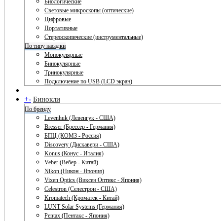
Биологические
Световые микроскопы (оптические)
Цифровые
Портативные
Стереоскопические (инструментальные)
По типу насадки
Монокулярные
Бинокулярные
Тринокулярные
Подключение по USB (LCD экран)
+
-
Бинокли
По бренду
Levenhuk (Левенгук - США)
Bresser (Брессер - Германия)
БПЦ (КОМЗ - Россия)
Discovery (Дискавери - США)
Konus (Конус - Италия)
Veber (Вебер - Китай)
Nikon (Никон - Япония)
Vixen Optics (Виксен Оптикс - Япония)
Celestron (Селестрон - США)
Kromatech (Кроматек - Китай)
LUNT Solar Systems (Германия)
Pentax (Пентакс - Япония)