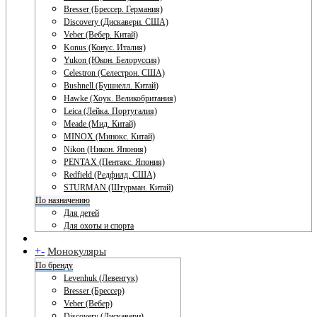
Bresser (Брессер. Германия)
Discovery (Дискавери. США)
Veber (Вебер. Китай)
Konus (Конус. Италия)
Yukon (Юкон. Белоруссия)
Celestron (Селестрон. США)
Bushnell (Бушнелл. Китай)
Hawke (Хоук. Великобритания)
Leica (Лейка. Португалия)
Meade (Мид. Китай)
MINOX (Минокс. Китай)
Nikon (Никон. Япония)
PENTAX (Пентакс. Япония)
Redfield (Редфилд. США)
STURMAN (Штурман. Китай)
По назначению
Для детей
Для охоты и спорта
+
-
Монокуляры
По бренду
Levenhuk (Левенгук)
Bresser (Брессер)
Veber (Вебер)
Discovery (Дискавери)