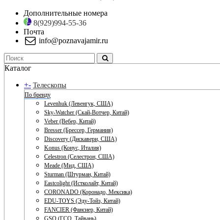
Дополнительные номера
8(929)994-55-36
Почта
info@poznavajamir.ru
Каталог
+
-
Телескопы
По бренду
Levenhuk (Левенгук, США)
Sky-Watcher (Скай-Вотчер, Китай)
Veber (Вебер, Китай)
Bresser (Брессер, Германия)
Discovery (Дискавери, США)
Konus (Конус, Италия)
Celestron (Селестрон, США)
Meade (Мид, США)
Sturman (Штурман, Китай)
Eastcolight (Истколайт, Китай)
CORONADO (Коронадо, Мексика)
EDU-TOYS (Эду-Тойз, Китай)
FANCIER (Фансиер, Китай)
GSO (ГСО, Тайвань)