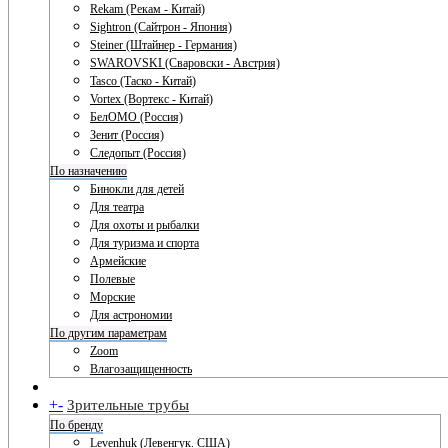
Rekam (Рекам - Китай)
Sightron (Сайтрон - Япония)
Steiner (Штайнер - Германия)
SWAROVSKI (Сваровски - Австрия)
Tasco (Таско - Китай)
Vortex (Вортекс - Китай)
БелОМО (Россия)
Зенит (Россия)
Следопыт (Россия)
По назначению
Бинокли для детей
Для театра
Для охоты и рыбалки
Для туризма и спорта
Армейские
Полевые
Морские
Для астрономии
По другим параметрам
Zoom
Влагозащищенность
+
-
Зрительные трубы
По бренду
Levenhuk (Левенгук. США)