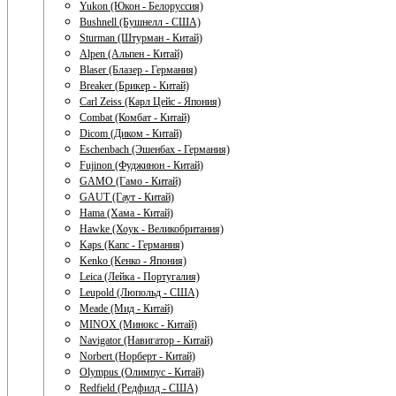
Yukon (Юкон - Белоруссия)
Bushnell (Бушнелл - США)
Sturman (Штурман - Китай)
Alpen (Альпен - Китай)
Blaser (Блазер - Германия)
Breaker (Брикер - Китай)
Carl Zeiss (Карл Цейс - Япония)
Combat (Комбат - Китай)
Dicom (Диком - Китай)
Eschenbach (Эшенбах - Германия)
Fujinon (Фуджинон - Китай)
GAMO (Гамо - Китай)
GAUT (Гаут - Китай)
Hama (Хама - Китай)
Hawke (Хоук - Великобритания)
Kaps (Капс - Германия)
Kenko (Кенко - Япония)
Leica (Лейка - Португалия)
Leupold (Люпольд - США)
Meade (Мид - Китай)
MINOX (Минокс - Китай)
Navigator (Навигатор - Китай)
Norbert (Норберт - Китай)
Olympus (Олимпус - Китай)
Redfield (Редфилд - США)