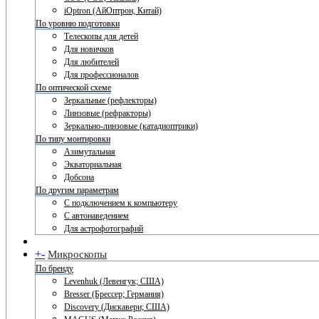
iOptron (АйОптрон, Китай)
По уровню подготовки
Телескопы для детей
Для новичков
Для любителей
Для профессионалов
По оптической схеме
Зеркальные (рефлекторы)
Линзовые (рефракторы)
Зеркально-линзовые (катадиоптрики)
По типу монтировки
Азимутальная
Экваториальная
Добсона
По другим параметрам
С подключением к компьютеру
С автонаведением
Для астрофотографий
+
-
Микроскопы
По бренду
Levenhuk (Левенгук; США)
Bresser (Брессер; Германия)
Discovery (Дискавери; США)