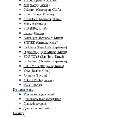
MAGUS (Магус; Россия)
Микромед (Россия)
Celestron (Селестрон; США)
Konus (Конус; Италия)
Kromatech (Кроматек; Китай)
Микмед (Китай.)
EVA (ЕВА; Китай)
Биомед (Россия)
Eastcolight (Истколайт; Китай)
SITITEK (Сититек; Китай)
Carl Zeiss (Карл Цейс; Германия)
DigiMicro (ДиджиМикро; Китай)
EDU-TOYS (Эду-Тойз; Китай)
Eschenbach (Эшенбах; Германия)
STURMAN (Штурман; Китай)
Velvi (Велви; Китай)
Альтами (Россия)
АО «ЛОМО» (Россия)
ФОЗ (Россия)
По назначению
Микроскопы для детей
Для школьников и студентов
Для лаборатории
Для различных работ
По типу