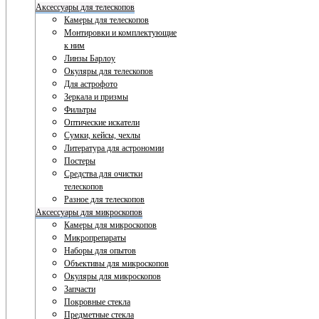
Аксессуары для телескопов
Камеры для телескопов
Монтировки и комплектующие
к ним
Линзы Барлоу
Окуляры для телескопов
Для астрофото
Зеркала и призмы
Фильтры
Оптические искатели
Сумки, кейсы, чехлы
Литература для астрономии
Постеры
Средства для очистки
телескопов
Разное для телескопов
Аксессуары для микроскопов
Камеры для микроскопов
Микропрепараты
Наборы для опытов
Объективы для микроскопов
Окуляры для микроскопов
Запчасти
Покровные стекла
Предметные стекла