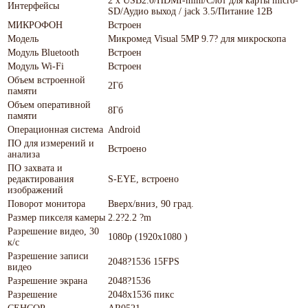
2 х USB2.0/HDMI-mini/Слот для карты micro-
Интерфейсы
SD/Аудио выход / jack 3.5/Питание 12В
МИКРОФОН
Встроен
Модель
Микромед Visual 5MP 9.7? для микроскопа
Модуль Bluetooth
Встроен
Модуль Wi-Fi
Встроен
Объем встроенной
2Гб
памяти
Объем оперативной
8Гб
памяти
Операционная система
Android
ПО для измерений и
Встроено
анализа
ПО захвата и
редактирования
S-EYE, встроено
изображений
Поворот монитора
Вверх/вниз, 90 град.
Размер пикселя камеры
2.2?2.2 ?m
Разрешение видео, 30
1080p (1920х1080 )
к/с
Разрешение записи
2048?1536 15FPS
видео
Разрешение экрана
2048?1536
Разрешение
2048х1536 пикс