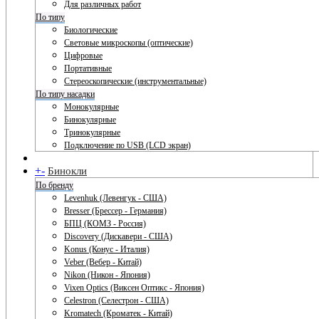
Для различных работ
По типу
Биологические
Световые микроскопы (оптические)
Цифровые
Портативные
Стереоскопические (инструментальные)
По типу насадки
Монокулярные
Бинокулярные
Тринокулярные
Подключение по USB (LCD экран)
+
-
Бинокли
По бренду
Levenhuk (Левенгук - США)
Bresser (Брессер - Германия)
БПЦ (КОМЗ - Россия)
Discovery (Дискавери - США)
Konus (Конус - Италия)
Veber (Вебер - Китай)
Nikon (Никон - Япония)
Vixen Optics (Виксен Оптикс - Япония)
Celestron (Селестрон - США)
Kromatech (Кроматек - Китай)