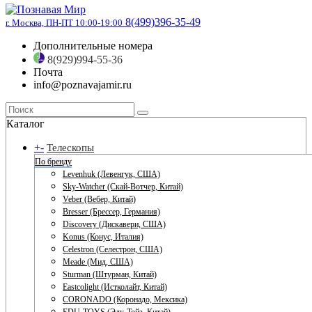
8(499)396-35-49
г. Москва, ПН-ПТ 10:00-19:00
Дополнительные номера
8(929)994-55-36
Почта
info@poznavajamir.ru
Каталог
+
-
Телескопы
По бренду
Levenhuk (Левенгук, США)
Sky-Watcher (Скай-Вотчер, Китай)
Veber (Вебер, Китай)
Bresser (Брессер, Германия)
Discovery (Дискавери, США)
Konus (Конус, Италия)
Celestron (Селестрон, США)
Meade (Мид, США)
Sturman (Штурман, Китай)
Eastcolight (Истколайт, Китай)
CORONADO (Коронадо, Мексика)