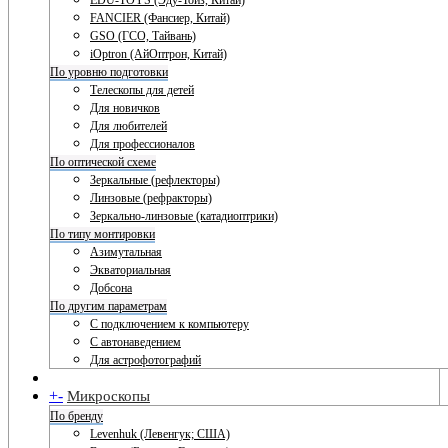
EDU-TOYS (Эду-Тойз, Китай)
FANCIER (Фансиер, Китай)
GSO (ГСО, Тайвань)
iOptron (АйОптрон, Китай)
По уровню подготовки
Телескопы для детей
Для новичков
Для любителей
Для профессионалов
По оптической схеме
Зеркальные (рефлекторы)
Линзовые (рефракторы)
Зеркально-линзовые (катадиоптрики)
По типу монтировки
Азимутальная
Экваториальная
Добсона
По другим параметрам
С подключением к компьютеру
С автонаведением
Для астрофотографий
+
-
Микроскопы
По бренду
Levenhuk (Левенгук; США)