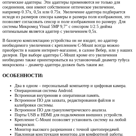
оптические адаптеры. Эти адаптеры применяются не только для
соединения, они имеют собственное оптическое увеличение,
например 0.37х, 0,5х или 0.75х. Увеличение адаптера подбирается
исходя из размеров сенсора камеры и размера поля изображения, это
позволяет согласовать сенсор и поле изображения по размеру. Для
системы Микромед Visual 5MP 9,7” с сенсором 1/2.5 дюйма
оптимальным является адаптер с увеличением 0,5х.
В базовую комплектацию устройства он не входит, но адаптер
необходимого увеличения с креплением C-Mount всегда можно
приобрести в нашем интернет-магазине, в салоне Вебер, или у наших
дилеров. При выборе адаптера C-Mount кроме его увеличения
необходимо также ориентироваться на установочный диаметр тубуса
микроскопа – диаметр адаптера должен быть таким же.
ОСОБЕННОСТИ:
Два в одном – персональный компьютер и цифровая камера.
Операционная система Android.
Встроенная внутренняя и оперативная память.
Встроенное ПО для захвата, редактирования файлов и
калибровки системы.
Встроенное ПО для гранулометрического анализа.
Порты USB и HDMI для подключения внешних устройств.
Крепление C-Mount позволяет установить систему на любой
микроскоп.
Монитор высокого разрешения с точной цветопередачей.
Наклонная конструкция монитора для комфортной работы.