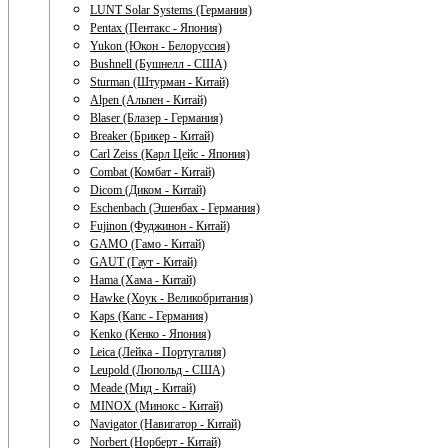
LUNT Solar Systems (Германия)
Pentax (Пентакс - Япония)
Yukon (Юкон - Белоруссия)
Bushnell (Бушнелл - США)
Sturman (Штурман - Китай)
Alpen (Альпен - Китай)
Blaser (Блазер - Германия)
Breaker (Брикер - Китай)
Carl Zeiss (Карл Цейс - Япония)
Combat (Комбат - Китай)
Dicom (Диком - Китай)
Eschenbach (Эшенбах - Германия)
Fujinon (Фуджинон - Китай)
GAMO (Гамо - Китай)
GAUT (Гаут - Китай)
Hama (Хама - Китай)
Hawke (Хоук - Великобритания)
Kaps (Капс - Германия)
Kenko (Кенко - Япония)
Leica (Лейка - Португалия)
Leupold (Люпольд - США)
Meade (Мид - Китай)
MINOX (Минокс - Китай)
Navigator (Навигатор - Китай)
Norbert (Норберт - Китай)