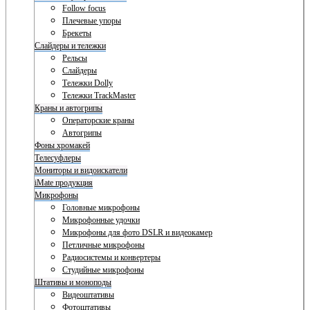
Follow focus
Плечевые упоры
Брекеты
Слайдеры и тележки
Рельсы
Слайдеры
Тележки Dolly
Тележки TrackMaster
Краны и автогрипы
Операторские краны
Автогрипы
Фоны хромакей
Телесуфлеры
Мониторы и видоискатели
iMate продукция
Микрофоны
Головные микрофоны
Микрофонные удочки
Микрофоны для фото DSLR и видеокамер
Петличные микрофоны
Радиосистемы и конвертеры
Студийные микрофоны
Штативы и моноподы
Видеоштативы
Фотоштативы