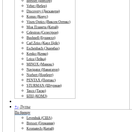
Bresser (Брессер)
Veber (Вебер)
Discovery (Дискавери)
Konus (Конус)
Vixen Optics (Виксен Оптикс)
Моя Планета (Китай)
Celestron (Селестрон)
Bushnell (Бушнелл)
Carl Zeiss (Карл Цейс)
Eschenbach (Эшенбах)
Kenko (Кенко)
Leica (Лейка)
MINOX (Минокс)
Navigator (Навигатор)
Norbert (Норберт)
PENTAX (Пентакс)
STURMAN (Штурман)
Tasco (Таско)
БПЦ (КОМЗ)
+
-
Лупы
По бренду
Levenhuk (США)
Bresser (Германия)
Kromatech (Китай)