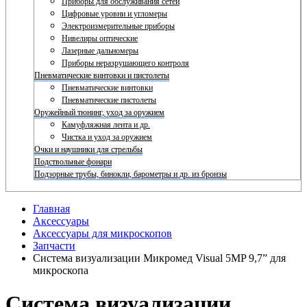
Приборы для обслуживания сетей
Цифровые уровни и угломеры
Электроизмерительные приборы
Нивелиры оптические
Лазерные дальномеры
Приборы неразрушающего контроля
Пневматические винтовки и пистолеты
Пневматические винтовки
Пневматические пистолеты
Оружейный тюнинг, уход за оружием
Камуфляжная лента и др.
Чистка и уход за оружием
Очки и наушники для стрельбы
Подствольные фонари
Подзорные трубы, бинокли, барометры и др. из бронзы
Главная
Аксессуары
Аксессуары для микроскопов
Запчасти
Система визуализации Микромед Visual 5MP 9,7” для
микроскопа
Система визуализации