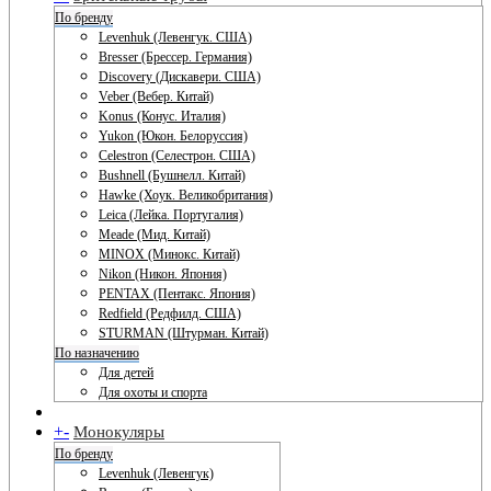
По бренду
Levenhuk (Левенгук. США)
Bresser (Брессер. Германия)
Discovery (Дискавери. США)
Veber (Вебер. Китай)
Konus (Конус. Италия)
Yukon (Юкон. Белоруссия)
Celestron (Селестрон. США)
Bushnell (Бушнелл. Китай)
Hawke (Хоук. Великобритания)
Leica (Лейка. Португалия)
Meade (Мид. Китай)
MINOX (Минокс. Китай)
Nikon (Никон. Япония)
PENTAX (Пентакс. Япония)
Redfield (Редфилд. США)
STURMAN (Штурман. Китай)
По назначению
Для детей
Для охоты и спорта
+
-
Монокуляры
По бренду
Levenhuk (Левенгук)