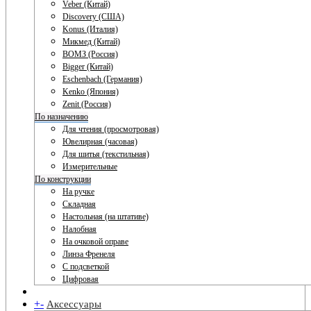
Veber (Китай)
Discovery (США)
Konus (Италия)
Микмед (Китай)
ВОМЗ (Россия)
Bigger (Китай)
Eschenbach (Германия)
Kenko (Япония)
Zenit (Россия)
По назначению
Для чтения (просмотровая)
Ювелирная (часовая)
Для шитья (текстильная)
Измерительные
По конструкции
На ручке
Складная
Настольная (на штативе)
Налобная
На очковой оправе
Линза Френеля
С подсветкой
Цифровая
+
-
Аксессуары