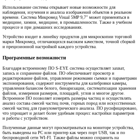
Использование системы открывает новые возможности для
наблюдения, изучения и анализа изображений объектов в реальном
времени. Система Микромед Visual 5MP 9,7” может применяться в
медицине, химии, медицине, в промышленности. Также в учебном
процессе и при домашних исследованиях.
Устройство входит в линейку продуктов для микроскопии торговой
марки Микромед, отличающихся высоким качеством, точной сборкой
и прецизионной настройкой каждого устройства.
Программные возможности
Благодаря встроенному ПО S-EYE система осуществляет захват,
запись и сохранение файлов. ПО обеспечивает просмотр и
редактирование файлов, управление режимами съемки и параметрами
экспонирования, содержит инструменты для калибровки камеры,
управления балансом белого, бинаризации, систематизации хранения
файлов, измерения размеров, площадей, углов и многое другое.
Встроенное ПО позволяет измерять размеры частиц и осуществлять
анализ состава смесей частиц почв, горных пород или искусственных
смесей частиц для гранулометрического анализа. ПО русифицировано,
что упрощает и делает более удобным процесс настройки параметров
и работы с устройством.
Полученные данные могут просматриваться на мониторе устройства,
быть выведены на РС или принтер как через порт USB, так и по
беспроводной сети WI-FI. Также файлы можно сохранить на