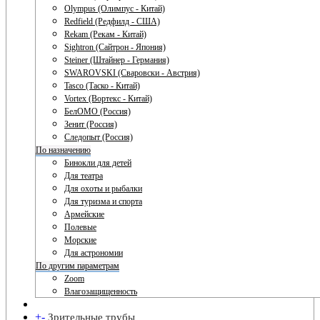
Olympus (Олимпус - Китай)
Redfield (Редфилд - США)
Rekam (Рекам - Китай)
Sightron (Сайтрон - Япония)
Steiner (Штайнер - Германия)
SWAROVSKI (Сваровски - Австрия)
Tasco (Таско - Китай)
Vortex (Вортекс - Китай)
БелОМО (Россия)
Зенит (Россия)
Следопыт (Россия)
По назначению
Бинокли для детей
Для театра
Для охоты и рыбалки
Для туризма и спорта
Армейские
Полевые
Морские
Для астрономии
По другим параметрам
Zoom
Влагозащищенность
+
-
Зрительные трубы