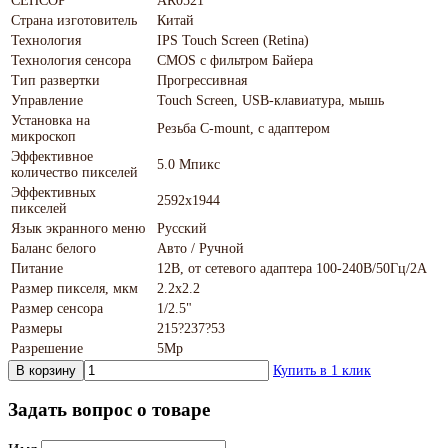
СЕНСОР
AR0521
Страна изготовитель
Китай
Технология
IPS Touch Screen (Retina)
Технология сенсора
CMOS с фильтром Байера
Тип развертки
Прогрессивная
Управление
Touch Screen, USB-клавиатура, мышь
Установка на
Резьба C-mount, с адаптером
микроскоп
Эффективное
5.0 Мпикс
количество пикселей
Эффективных
2592х1944
пикселей
Язык экранного меню
Русский
Баланс белого
Авто / Ручной
Питание
12В, от сетевого адаптера 100-240В/50Гц/2А
Размер пикселя, мкм
2.2х2.2
Размер сенсора
1/2.5"
Размеры
215?237?53
Разрешение
5Мр
В корзину
Купить в 1 клик
Задать вопрос о товаре