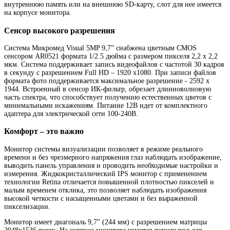
внутреннюю память или на внешнюю SD-карту, слот для нее имеется
на корпусе монитора.
Сенсор высокого разрешения
Система Микромед Visual 5MP 9,7” снабжена цветным CMOS
сенсором AR0521 формата 1/2.5 дюйма с размером пикселя 2,2 х 2,2
мкм. Система поддерживает запись видеофайлов с частотой 30 кадров
в секунду с разрешением Full HD – 1920 х1080. При записи файлов
формата фото поддерживается максимальное разрешение - 2592 x
1944. Встроенный в сенсор ИК-фильтр, обрезает длинноволновую
часть спектра, что способствует получению естественных цветов с
минимальными искажениям. Питание 12В идет от комплектного
адаптера для электрической сети 100-240В.
Комфорт – это важно
Монитор системы визуализации позволяет в режиме реального
времени и без чрезмерного напряжения глаз наблюдать изображение,
выводить панель управления и проводить необходимые настройки и
измерения. Жидкокристаллический IPS монитор с применением
технологии Retina отличается повышенной плотностью пикселей и
малым временем отклика, это позволяет наблюдать изображения
высокой четкости с насыщенными цветами и без выраженной
пикселизации.
Монитор имеет диагональ 9,7” (244 мм) с разрешением матрицы