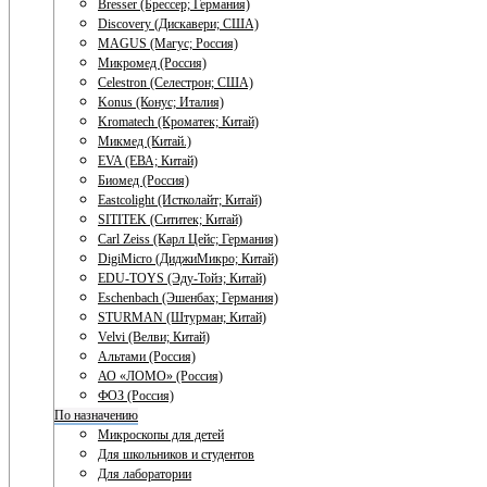
Bresser (Брессер; Германия)
Discovery (Дискавери; США)
MAGUS (Магус; Россия)
Микромед (Россия)
Celestron (Селестрон; США)
Konus (Конус; Италия)
Kromatech (Кроматек; Китай)
Микмед (Китай.)
EVA (ЕВА; Китай)
Биомед (Россия)
Eastcolight (Истколайт; Китай)
SITITEK (Сититек; Китай)
Carl Zeiss (Карл Цейс; Германия)
DigiMicro (ДиджиМикро; Китай)
EDU-TOYS (Эду-Тойз; Китай)
Eschenbach (Эшенбах; Германия)
STURMAN (Штурман; Китай)
Velvi (Велви; Китай)
Альтами (Россия)
АО «ЛОМО» (Россия)
ФОЗ (Россия)
По назначению
Микроскопы для детей
Для школьников и студентов
Для лаборатории