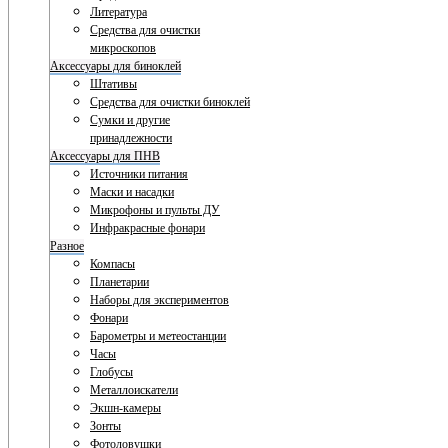
Литература
Средства для очистки
микроскопов
Аксессуары для биноклей
Штативы
Средства для очистки биноклей
Сумки и другие
принадлежности
Аксессуары для ПНВ
Источники питания
Маски и насадки
Микрофоны и пульты ДУ
Инфракрасные фонари
Разное
Компасы
Планетарии
Наборы для экспериментов
Фонари
Барометры и метеостанции
Часы
Глобусы
Металлоискатели
Экшн-камеры
Зонты
Фотоловушки