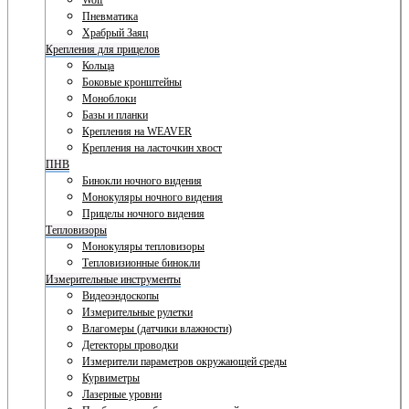
Wolf
Пневматика
Храбрый Заяц
Крепления для прицелов
Кольца
Боковые кронштейны
Моноблоки
Базы и планки
Крепления на WEAVER
Крепления на ласточкин хвост
ПНВ
Бинокли ночного видения
Монокуляры ночного видения
Прицелы ночного видения
Тепловизоры
Монокуляры тепловизоры
Тепловизионные бинокли
Измерительные инструменты
Видеоэндоскопы
Измерительные рулетки
Влагомеры (датчики влажности)
Детекторы проводки
Измерители параметров окружающей среды
Курвиметры
Лазерные уровни