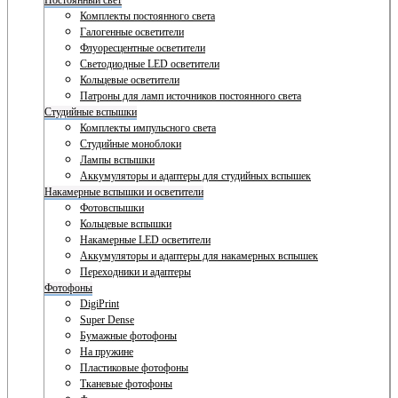
Постоянный свет
Комплекты постоянного света
Галогенные осветители
Флуоресцентные осветители
Светодиодные LED осветители
Кольцевые осветители
Патроны для ламп источников постоянного света
Студийные вспышки
Комплекты импульсного света
Студийные моноблоки
Лампы вспышки
Аккумуляторы и адаптеры для студийных вспышек
Накамерные вспышки и осветители
Фотовспышки
Кольцевые вспышки
Накамерные LED осветители
Аккумуляторы и адаптеры для накамерных вспышек
Переходники и адаптеры
Фотофоны
DigiPrint
Super Dense
Бумажные фотофоны
На пружине
Пластиковые фотофоны
Тканевые фотофоны