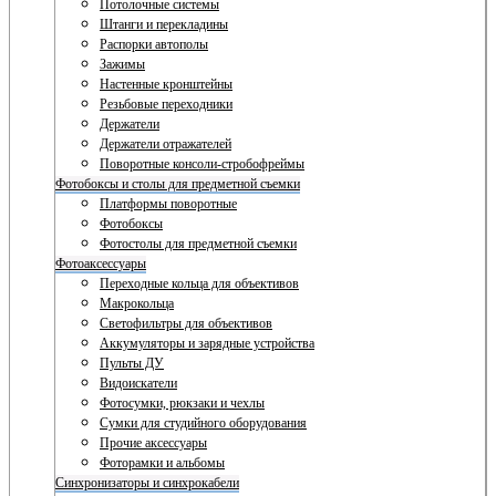
Потолочные системы
Штанги и перекладины
Распорки автополы
Зажимы
Настенные кронштейны
Резьбовые переходники
Держатели
Держатели отражателей
Поворотные консоли-стробофреймы
Фотобоксы и столы для предметной съемки
Платформы поворотные
Фотобоксы
Фотостолы для предметной съемки
Фотоаксессуары
Переходные кольца для объективов
Макрокольца
Светофильтры для объективов
Аккумуляторы и зарядные устройства
Пульты ДУ
Видоискатели
Фотосумки, рюкзаки и чехлы
Сумки для студийного оборудования
Прочие аксессуары
Фоторамки и альбомы
Синхронизаторы и синхрокабели