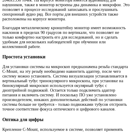
2048х1536 точек. На корпусе монитора имеется аудиовыход для
наушников, также в монитор встроены два динамика и микрофон. Это
позволяет в процессе исследований записывать и прослушивать
синхронный аудио ряд. Все порты для внешних устройств также
расположены на корпусе монитора.
Благодаря металлическому кронштейну монитор имеет возможность
наклонов в пределах 90 градусов по вертикали, что позволяет не
только комфортно настроить его для исследований, но и сделать
удобным для нескольких наблюдателей при обучении или
коллективной работе.
Простота установки
Для установки системы на микроскоп предназначена резьба стандарта
C-Mount, на эту резьбу необходимо навинтить адаптер, после чего
систему можно установить. Система визуализации устанавливается в
вертикальный тубус тринокулярного микроскопа, при установке на
бинокулярный микроскоп используется окулярный тубус с
диоптрийной подвижкой. Остается только подключить адаптер
питания и включить систему. И поскольку ПО уже установлено
производителем, никаких дополнительных действий по установки
системы больше не требуется - только подвижками тубусов отстроить
точное соответствие фокуса оптического и цифрового каналов.
Оптика для цифры
Крепление C-Mount, используемое в системе, позволяет применять