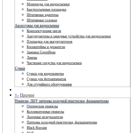
Моноподы для видеосъемки
Быстросъемные площадки
Штативные адаптеры
Штативные головки
Аксессуары для видеосъемки
Комплектующие ригов
Аккумуляторы и зарядные устройства для видеосъемки
Площадки для аккумуляторов
Кронштейны и держатели
Зажимы GreenBean
Лампы
Чистящие средства для видеосъемки
Сумки
Сумки для видеокамеры
Сумки для фотоаппаратов
Для студийного оборудования
+
-
Прочее
Прицелы, ЛЦУ, патроны холодной пристрелки, фальшпатроны
Оптические прицелы
Коллиматорные прицелы
Лазерные целеуказатели
Патроны холодной пристрелки, фальшпатроны
Black Russian