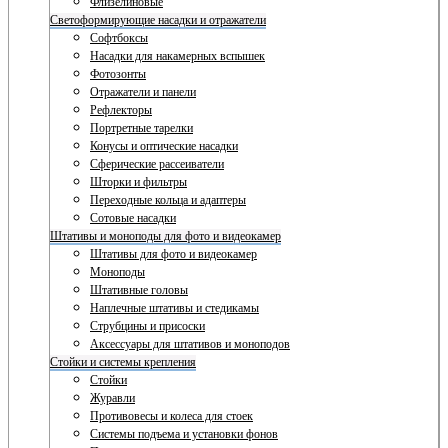
Флизелиновые
Светоформирующие насадки и отражатели
Софтбоксы
Насадки для накамерных вспышек
Фотозонты
Отражатели и панели
Рефлекторы
Портретные тарелки
Конусы и оптические насадки
Сферические рассеиватели
Шторки и фильтры
Переходные кольца и адаптеры
Сотовые насадки
Штативы и моноподы для фото и видеокамер
Штативы для фото и видеокамер
Моноподы
Штативные головы
Наплечные штативы и стедикамы
Струбцины и присоски
Аксессуары для штативов и моноподов
Стойки и системы крепления
Стойки
Журавли
Противовесы и колеса для стоек
Системы подъема и установки фонов