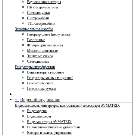
Радиосинхронизаторы
ИК синхронизаторы
Светоловушки
Синхрокабели
TTL синхрокабели
Запасные лампы и колбы
Газоразрядные (импульсные)
Галогенные
Флуоресцентные лампы
Металлогалогенные
Защитные стекла
Светодиодные
Генераторы спецэффектов
Вентиляторы студийные
Генераторы мыльных пузырей
Генераторы снега
Генераторы тумана
+
-
Видеооборудование
Видеомикшеры, конвертеры, контроллеры и аксессуары AVMATRIX
Видеокодеры
Видеомикшеры
Видеомониторы AVMATRIX
Волоконно-оптические удлинители
Камеры и пульты управления