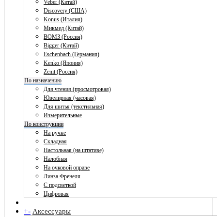
Veber (Китай)
Discovery (США)
Konus (Италия)
Микмед (Китай)
ВОМЗ (Россия)
Bigger (Китай)
Eschenbach (Германия)
Kenko (Япония)
Zenit (Россия)
По назначению
Для чтения (просмотровая)
Ювелирная (часовая)
Для шитья (текстильная)
Измерительные
По конструкции
На ручке
Складная
Настольная (на штативе)
Налобная
На очковой оправе
Линза Френеля
С подсветкой
Цифровая
+
-
Аксессуары