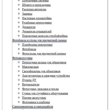
Потолочные системы
Штанги и перекладины
Распорки автополы
Зажимы
Настенные кронштейны
Резьбовые переходники
Держатели
Держатели отражателей
Поворотные консоли-стробофреймы
Фотобоксы и столы для предметной съемки
Платформы поворотные
Фотобоксы
Фотостолы для предметной съемки
Фотоаксессуары
Переходные кольца для объективов
Макрокольца
Светофильтры для объективов
Аккумуляторы и зарядные устройства
Пульты ДУ
Видоискатели
Фотосумки, рюкзаки и чехлы
Сумки для студийного оборудования
Прочие аксессуары
Фоторамки и альбомы
Синхронизаторы и синхрокабели