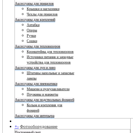
Аксессуары для прицелов
Крышки и наглазники
Чехлы для прицелов
Аксессуары для креплений
Антабки
Опоры
Ручки
Сошки
Аксессуары для тепловизоров
Кронштейны для тепловизоров
Источники питания и зарядные
устройства для тепловизоров
Аксессуары для луп и линз
Штативы напольные и запасные
лампы
Аксессуары для пневматики
Мишени и пулеулавливатели
Пружины и манжеты
Аксессуары для подствольных фонарей
Кольца и крепления для
фонарей
Аксессуары для интерьера
+
-
Фотооборудование
Постоянный свет