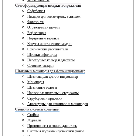
Флизелиновые
Светоформирующие насадки и отражатели
Софтбоксы
Насадки для накамерных вспышек
Фотозонты
Отражатели и панели
Рефлекторы
Портретные тарелки
Конусы и оптические насадки
Сферические рассеиватели
Шторки и фильтры
Переходные кольца и адаптеры
Сотовые насадки
Штативы и моноподы для фото и видеокамер
Штативы для фото и видеокамер
Моноподы
Штативные головы
Наплечные штативы и стедикамы
Струбцины и присоски
Аксессуары для штативов и моноподов
Стойки и системы крепления
Стойки
Журавли
Противовесы и колеса для стоек
Системы подъема и установки фонов