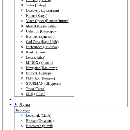
Bresser (Брессер)
Veber (Вебер)
Discovery (Дискавери)
Konus (Конус)
Vixen Optics (Виксен Оптикс)
Моя Планета (Китай)
Celestron (Селестрон)
Bushnell (Бушнелл)
Carl Zeiss (Карл Цейс)
Eschenbach (Эшенбах)
Kenko (Кенко)
Leica (Лейка)
MINOX (Минокс)
Navigator (Навигатор)
Norbert (Норберт)
PENTAX (Пентакс)
STURMAN (Штурман)
Tasco (Таско)
БПЦ (КОМЗ)
+
-
Лупы
По бренду
Levenhuk (США)
Bresser (Германия)
Kromatech (Китай)