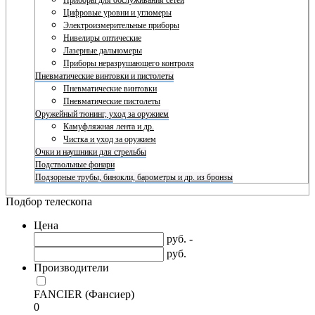
Приборы для обслуживания сетей
Цифровые уровни и угломеры
Электроизмерительные приборы
Нивелиры оптические
Лазерные дальномеры
Приборы неразрушающего контроля
Пневматические винтовки и пистолеты
Пневматические винтовки
Пневматические пистолеты
Оружейный тюнинг, уход за оружием
Камуфляжная лента и др.
Чистка и уход за оружием
Очки и наушники для стрельбы
Подствольные фонари
Подзорные трубы, бинокли, барометры и др. из бронзы
Подбор телескопа
Цена
руб. -
руб.
Производители
FANCIER (Фансиер)
0