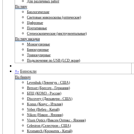
Для различных работ
По типу
Биологические
Световые микроскопы (оптические)
Цифровые
Портативные
Стереоскопические (инструментальные)
По типу насадки
Монокулярные
Бинокулярные
Тринокулярные
Подключение по USB (LCD экран)
+
-
Бинокли
По бренду
Levenhuk (Левенгук - США)
Bresser (Брессер - Германия)
БПЦ (КОМЗ - Россия)
Discovery (Дискавери - США)
Konus (Конус - Италия)
Veber (Вебер - Китай)
Nikon (Никон - Япония)
Vixen Optics (Виксен Оптикс - Япония)
Celestron (Селестрон - США)
Kromatech (Кроматек - Китай)