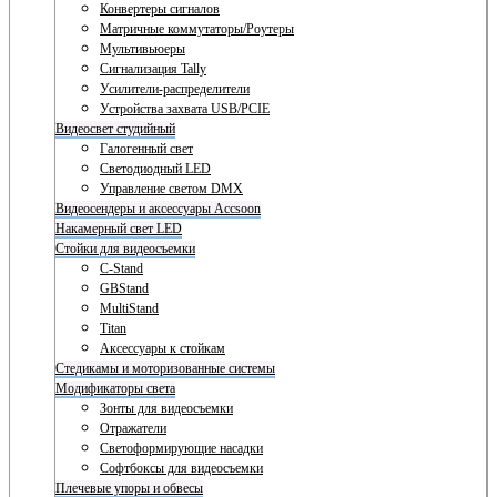
Конвертеры сигналов
Матричные коммутаторы/Роутеры
Мультивьюеры
Сигнализация Tally
Усилители-распределители
Устройства захвата USB/PCIE
Видеосвет студийный
Галогенный свет
Светодиодный LED
Управление светом DMX
Видеосендеры и аксессуары Accsoon
Накамерный свет LED
Стойки для видеосъемки
C-Stand
GBStand
MultiStand
Titan
Аксессуары к стойкам
Стедикамы и моторизованные системы
Модификаторы света
Зонты для видеосъемки
Отражатели
Светоформирующие насадки
Софтбоксы для видеосъемки
Плечевые упоры и обвесы