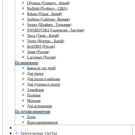
Olympus (Олимпус - Китай)
Redfield (Редфилд - США)
Rekam (Рекам - Китай)
Sightron (Сайтрон - Япония)
Steiner (Штайнер - Германия)
SWAROVSKI (Сваровски - Австрия)
Tasco (Таско - Китай)
Vortex (Вортекс - Китай)
БелОМО (Россия)
Зенит (Россия)
Следопыт (Россия)
По назначению
Бинокли для детей
Для театра
Для охоты и рыбалки
Для туризма и спорта
Армейские
Полевые
Морские
Для астрономии
По другим параметрам
Zoom
Влагозащищенность
+
-
Зрительные трубы