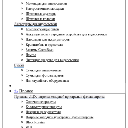
Моноподы для видеосъемки
Быстросъемные площадки
Штативные адаптеры
Штативные головки
Аксессуары для видеосъемки
Комплектующие ригов
Аккумуляторы и зарядные устройства для видеосъемки
Площадки для аккумуляторов
Кронштейны и держатели
Зажимы GreenBean
Лампы
Чистящие средства для видеосъемки
Сумки
Сумки для видеокамеры
Сумки для фотоаппаратов
Для студийного оборудования
+
-
Прочее
Прицелы, ЛЦУ, патроны холодной пристрелки, фальшпатроны
Оптические прицелы
Коллиматорные прицелы
Лазерные целеуказатели
Патроны холодной пристрелки, фальшпатроны
Black Russian
Wolf