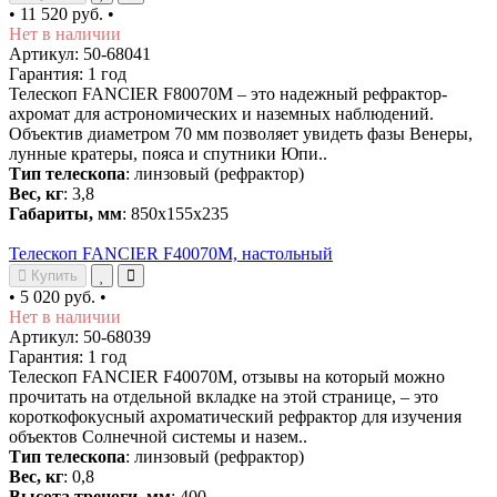
•
11 520 руб.
•
Нет в наличии
Артикул: 50-68041
Гарантия: 1 год
Телескоп FANCIER F80070M – это надежный рефрактор-
ахромат для астрономических и наземных наблюдений.
Объектив диаметром 70 мм позволяет увидеть фазы Венеры,
лунные кратеры, пояса и спутники Юпи..
Тип телескопа
: линзовый (рефрактор)
Вес, кг
: 3,8
Габариты, мм
: 850х155х235
Телескоп FANCIER F40070M, настольный
Купить
•
5 020 руб.
•
Нет в наличии
Артикул: 50-68039
Гарантия: 1 год
Телескоп FANCIER F40070M, отзывы на который можно
прочитать на отдельной вкладке на этой странице, – это
короткофокусный ахроматический рефрактор для изучения
объектов Солнечной системы и назем..
Тип телескопа
: линзовый (рефрактор)
Вес, кг
: 0,8
Высота треноги, мм
: 400