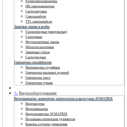
Радиосинхронизаторы
ИК синхронизаторы
Светоловушки
Синхрокабели
TTL синхрокабели
Запасные лампы и колбы
Газоразрядные (импульсные)
Галогенные
Флуоресцентные лампы
Металлогалогенные
Защитные стекла
Светодиодные
Генераторы спецэффектов
Вентиляторы студийные
Генераторы мыльных пузырей
Генераторы снега
Генераторы тумана
+
-
Видеооборудование
Видеомикшеры, конвертеры, контроллеры и аксессуары AVMATRIX
Видеокодеры
Видеомикшеры
Видеомониторы AVMATRIX
Волоконно-оптические удлинители
Камеры и пульты управления