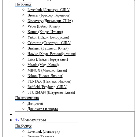
По бренду
Levenhuk (Левенгук. США)
Bresser (Брессер. Германия)
Discovery (Дискавери. США)
Veber (Вебер. Китай)
Konus (Конус. Италия)
Yukon (Юкон. Белоруссия)
Celestron (Селестрон. США)
Bushnell (Бушнелл. Китай)
Hawke (Хоук. Великобритания)
Leica (Лейка. Португалия)
Meade (Мид. Китай)
MINOX (Минокс. Китай)
Nikon (Никон. Япония)
PENTAX (Пентакс. Япония)
Redfield (Редфилд. США)
STURMAN (Штурман. Китай)
По назначению
Для детей
Для охоты и спорта
+
-
Монокуляры
По бренду
Levenhuk (Левенгук)