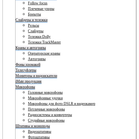
Follow focus
Плечевые упоры
Брекеты
Слайдеры и тележки
Рельсы
Слайдеры
Тележки Dolly
Тележки TrackMaster
Краны и автогрипы
Операторские краны
Автогрипы
Фоны хромакей
Телесуфлеры
Мониторы и видоискатели
iMate продукция
Микрофоны
Головные микрофоны
Микрофонные удочки
Микрофоны для фото DSLR и видеокамер
Петличные микрофоны
Радиосистемы и конвертеры
Студийные микрофоны
Штативы и моноподы
Видеоштативы
Фотоштативы