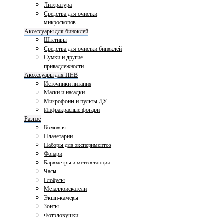
Литература
Средства для очистки
микроскопов
Аксессуары для биноклей
Штативы
Средства для очистки биноклей
Сумки и другие
принадлежности
Аксессуары для ПНВ
Источники питания
Маски и насадки
Микрофоны и пульты ДУ
Инфракрасные фонари
Разное
Компасы
Планетарии
Наборы для экспериментов
Фонари
Барометры и метеостанции
Часы
Глобусы
Металлоискатели
Экшн-камеры
Зонты
Фотоловушки