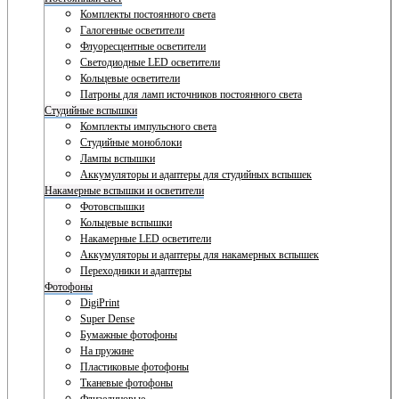
Комплекты постоянного света
Галогенные осветители
Флуоресцентные осветители
Светодиодные LED осветители
Кольцевые осветители
Патроны для ламп источников постоянного света
Студийные вспышки
Комплекты импульсного света
Студийные моноблоки
Лампы вспышки
Аккумуляторы и адаптеры для студийных вспышек
Накамерные вспышки и осветители
Фотовспышки
Кольцевые вспышки
Накамерные LED осветители
Аккумуляторы и адаптеры для накамерных вспышек
Переходники и адаптеры
Фотофоны
DigiPrint
Super Dense
Бумажные фотофоны
На пружине
Пластиковые фотофоны
Тканевые фотофоны