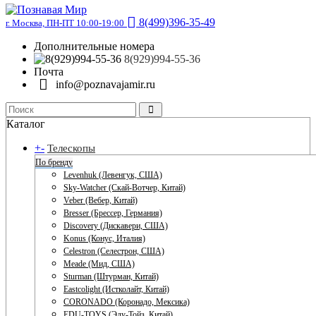
8(499)396-35-49
г. Москва, ПН-ПТ 10:00-19:00
Дополнительные номера
8(929)994-55-36
Почта
info@poznavajamir.ru
Каталог
+
-
Телескопы
По бренду
Levenhuk (Левенгук, США)
Sky-Watcher (Скай-Вотчер, Китай)
Veber (Вебер, Китай)
Bresser (Брессер, Германия)
Discovery (Дискавери, США)
Konus (Конус, Италия)
Celestron (Селестрон, США)
Meade (Мид, США)
Sturman (Штурман, Китай)
Eastcolight (Истколайт, Китай)
CORONADO (Коронадо, Мексика)
EDU-TOYS (Эду-Тойз, Китай)