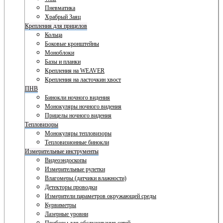
Пневматика
Храбрый Заяц
Крепления для прицелов
Кольца
Боковые кронштейны
Моноблоки
Базы и планки
Крепления на WEAVER
Крепления на ласточкин хвост
ПНВ
Бинокли ночного видения
Монокуляры ночного видения
Прицелы ночного видения
Тепловизоры
Монокуляры тепловизоры
Тепловизионные бинокли
Измерительные инструменты
Видеоэндоскопы
Измерительные рулетки
Влагомеры (датчики влажности)
Детекторы проводки
Измерители параметров окружающей среды
Курвиметры
Лазерные уровни