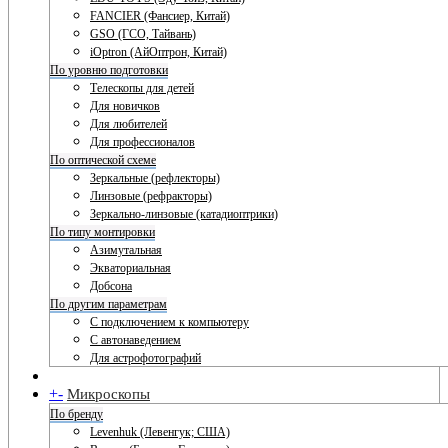
FANCIER (Фансиер, Китай)
GSO (ГСО, Тайвань)
iOptron (АйОптрон, Китай)
По уровню подготовки
Телескопы для детей
Для новичков
Для любителей
Для профессионалов
По оптической схеме
Зеркальные (рефлекторы)
Линзовые (рефракторы)
Зеркально-линзовые (катадиоптрики)
По типу монтировки
Азимутальная
Экваториальная
Добсона
По другим параметрам
С подключением к компьютеру
С автонаведением
Для астрофотографий
+
-
Микроскопы
По бренду
Levenhuk (Левенгук; США)