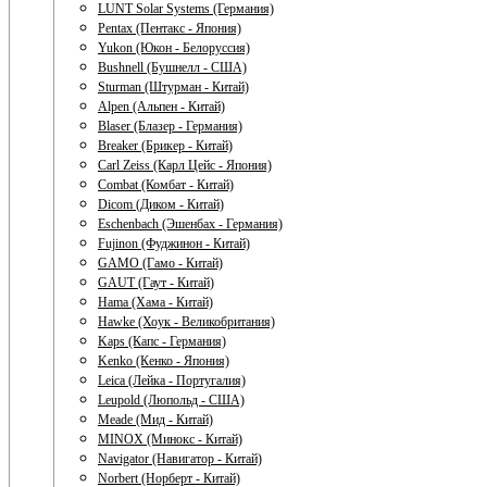
LUNT Solar Systems (Германия)
Pentax (Пентакс - Япония)
Yukon (Юкон - Белоруссия)
Bushnell (Бушнелл - США)
Sturman (Штурман - Китай)
Alpen (Альпен - Китай)
Blaser (Блазер - Германия)
Breaker (Брикер - Китай)
Carl Zeiss (Карл Цейс - Япония)
Combat (Комбат - Китай)
Dicom (Диком - Китай)
Eschenbach (Эшенбах - Германия)
Fujinon (Фуджинон - Китай)
GAMO (Гамо - Китай)
GAUT (Гаут - Китай)
Hama (Хама - Китай)
Hawke (Хоук - Великобритания)
Kaps (Капс - Германия)
Kenko (Кенко - Япония)
Leica (Лейка - Португалия)
Leupold (Люпольд - США)
Meade (Мид - Китай)
MINOX (Минокс - Китай)
Navigator (Навигатор - Китай)
Norbert (Норберт - Китай)