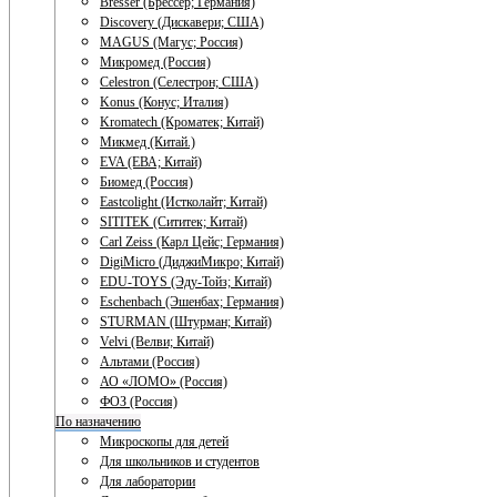
Bresser (Брессер; Германия)
Discovery (Дискавери; США)
MAGUS (Магус; Россия)
Микромед (Россия)
Celestron (Селестрон; США)
Konus (Конус; Италия)
Kromatech (Кроматек; Китай)
Микмед (Китай.)
EVA (ЕВА; Китай)
Биомед (Россия)
Eastcolight (Истколайт; Китай)
SITITEK (Сититек; Китай)
Carl Zeiss (Карл Цейс; Германия)
DigiMicro (ДиджиМикро; Китай)
EDU-TOYS (Эду-Тойз; Китай)
Eschenbach (Эшенбах; Германия)
STURMAN (Штурман; Китай)
Velvi (Велви; Китай)
Альтами (Россия)
АО «ЛОМО» (Россия)
ФОЗ (Россия)
По назначению
Микроскопы для детей
Для школьников и студентов
Для лаборатории