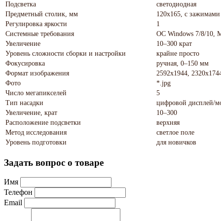
Подсветка
светодиодная
Предметный столик, мм
120x165, с зажимами
Регулировка яркости
1
Системные требования
ОС Windows 7/8/10, 
Увеличение
10–300 крат
Уровень сложности сборки и настройки
крайне просто
Фокусировка
ручная, 0–150 мм
Формат изображения
2592x1944, 2320x1744
Фото
*.jpg
Число мегапикселей
5
Тип насадки
цифровой дисплей/м
Увеличение, крат
10–300
Расположение подсветки
верхняя
Метод исследования
светлое поле
Уровень подготовки
для новичков
Задать вопрос о товаре
Имя
Телефон
Email