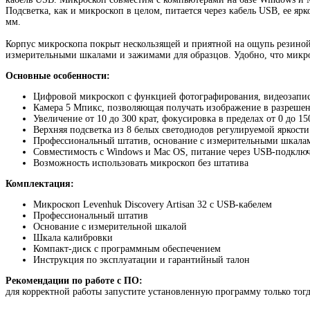
Подсветка, как и микроскоп в целом, питается через кабель USB, ее яр
мм.
Корпус микроскопа покрыт нескользящей и приятной на ощупь резиной
измерительными шкалами и зажимами для образцов. Удобно, что микро
Основные особенности:
Цифровой микроскоп с функцией фотографирования, видеозапис
Камера 5 Мпикс, позволяющая получать изображение в разрешен
Увеличение от 10 до 300 крат, фокусировка в пределах от 0 до 1
Верхняя подсветка из 8 белых светодиодов регулируемой яркости
Профессиональный штатив, основание с измерительными шкала
Совместимость с Windows и Mac OS, питание через USB-подклю
Возможность использовать микроскоп без штатива
Комплектация:
Микроскоп Levenhuk Discovery Artisan 32 с USB-кабелем
Профессиональный штатив
Основание с измерительной шкалой
Шкала калибровки
Компакт-диск с программным обеспечением
Инструкция по эксплуатации и гарантийный талон
Рекомендации по работе с ПО:
для корректной работы запустите установленную программу только тогд