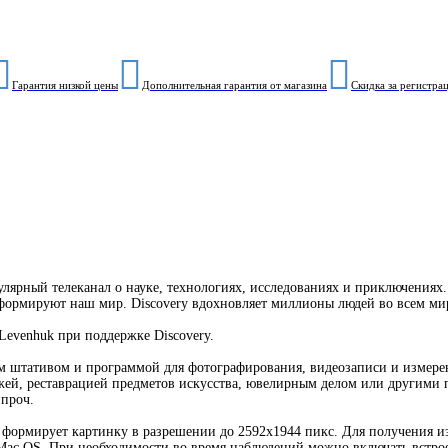
Гарантия низкой цены
Дополнительная гарантия от магазина
Скидка за регистра
улярный телеканал о науке, технологиях, исследованиях и приключениях
 формируют наш мир. Discovery вдохновляет миллионы людей во всем мир
Levenhuk при поддержке Discovery.
ым штативом и программой для фотографирования, видеозаписи и измер
ожей, реставрацией предметов искусства, ювелирным делом или другими
 проч.
я формирует картинку в разрешении до 2592x1944 пикс. Для получения 
Mac OS. При необходимости во время наблюдений можно включать встрое