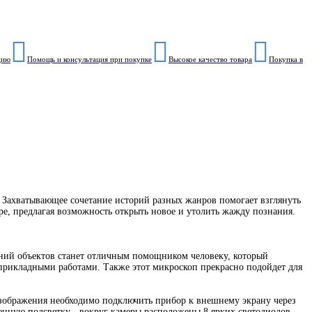
цию
Помощь и консультация при покупке
Высокое качество товара
Покупка в
. Захватывающее сочетание историй разных жанров помогает взглянуть
е, предлагая возможность открыть новое и утолить жажду познания.
ений объектов станет отличным помощником человеку, который
 прикладными работами. Также этот микроскоп прекрасно подойдет для
изображения необходимо подключить прибор к внешнему экрану через
нную подсветку - вокруг камеры расположены 8 ярких светодиодов.