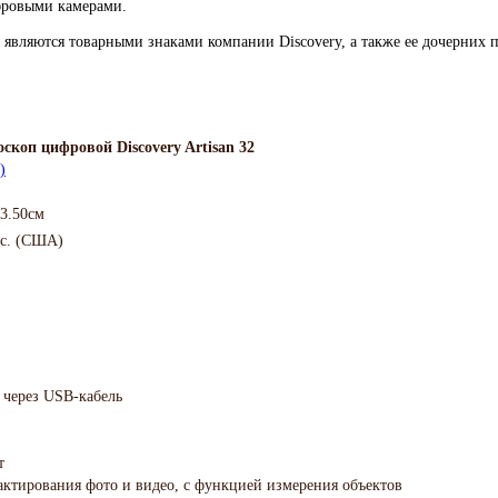
фровыми камерами.
 являются товарными знаками компании Discovery, а также ее дочерних 
скоп цифровой Discovery Artisan 32
)
13.50см
nc. (США)
 через USB-кабель
т
дактирования фото и видео, с функцией измерения объектов