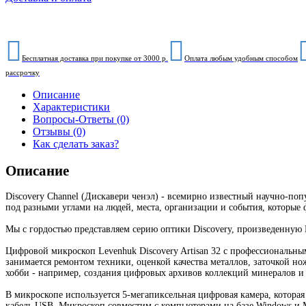
Бесплатная доставка при покупке от 3000 р.
Оплата любым удобным способом
рассрочку
Описание
Характеристики
Вопросы-Ответы (0)
Отзывы (0)
Как сделать заказ?
Описание
Discovery Channel (Дискавери ченэл) - всемирно известный научно-поп
под разными углами на людей, места, организации и события, которые
Мы с гордостью представляем серию оптики Discovery, произведенную 
Цифровой микроскоп Levenhuk Discovery Artisan 32 с профессиональн
занимается ремонтом техники, оценкой качества металлов, заточкой н
хобби - например, создания цифровых архивов коллекций минералов и
В микроскопе используется 5-мегапиксельная цифровая камера, котора
кабель USB. Микроскоп совместим с компьютерами на базе Windows и 