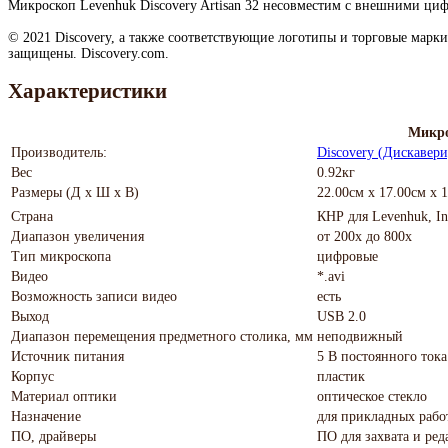
Микроскоп Levenhuk Discovery Artisan 32 несовместим с внешними ци
© 2021 Discovery, а также соответствующие логотипы и торговые марки
защищены. Discovery.com.
Характеристики
Микро
Производитель:
Discovery (Дискавери
Вес
0.92кг
Размеры (Д х Ш х В)
22.00см x 17.00см x 
Страна
КНР для Levenhuk, I
Диапазон увеличения
от 200х до 800х
Тип микроскопа
цифровые
Видео
*.avi
Возможность записи видео
есть
Выход
USB 2.0
Диапазон перемещения предметного столика, мм
неподвижный
Источник питания
5 В постоянного тока
Корпус
пластик
Материал оптики
оптическое стекло
Назначение
для прикладных рабо
ПО, драйверы
ПО для захвата и ре