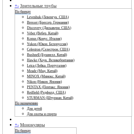
+
-
Зрительные трубы
По бренду
Levenhuk (Левенгук. США)
Bresser (Брессер. Германия)
Discovery (Дискавери. США)
Veber (Вебер. Китай)
Konus (Конус. Италия)
Yukon (Юкон. Белоруссия)
Celestron (Селестрон. США)
Bushnell (Бушнелл. Китай)
Hawke (Хоук. Великобритания)
Leica (Лейка. Португалия)
Meade (Мид. Китай)
MINOX (Минокс. Китай)
Nikon (Никон. Япония)
PENTAX (Пентакс. Япония)
Redfield (Редфилд. США)
STURMAN (Штурман. Китай)
По назначению
Для детей
Для охоты и спорта
+
-
Монокуляры
По бренду