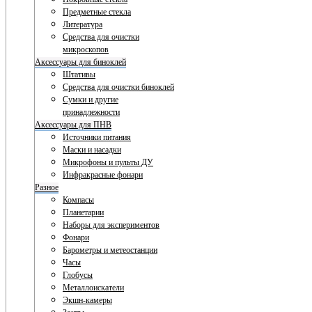
Предметные стекла
Литература
Средства для очистки
микроскопов
Аксессуары для биноклей
Штативы
Средства для очистки биноклей
Сумки и другие
принадлежности
Аксессуары для ПНВ
Источники питания
Маски и насадки
Микрофоны и пульты ДУ
Инфракрасные фонари
Разное
Компасы
Планетарии
Наборы для экспериментов
Фонари
Барометры и метеостанции
Часы
Глобусы
Металлоискатели
Экшн-камеры