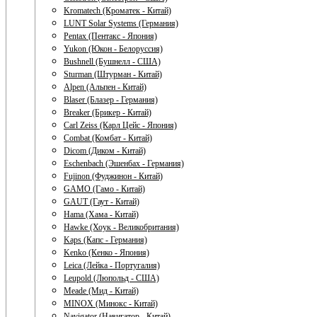
Kromatech (Кроматек - Китай)
LUNT Solar Systems (Германия)
Pentax (Пентакс - Япония)
Yukon (Юкон - Белоруссия)
Bushnell (Бушнелл - США)
Sturman (Штурман - Китай)
Alpen (Альпен - Китай)
Blaser (Блазер - Германия)
Breaker (Брикер - Китай)
Carl Zeiss (Карл Цейс - Япония)
Combat (Комбат - Китай)
Dicom (Диком - Китай)
Eschenbach (Эшенбах - Германия)
Fujinon (Фуджинон - Китай)
GAMO (Гамо - Китай)
GAUT (Гаут - Китай)
Hama (Хама - Китай)
Hawke (Хоук - Великобритания)
Kaps (Капс - Германия)
Kenko (Кенко - Япония)
Leica (Лейка - Португалия)
Leupold (Люпольд - США)
Meade (Мид - Китай)
MINOX (Минокс - Китай)
Navigator (Навигатор - Китай)