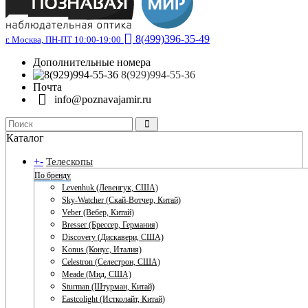
8(499)396-35-49
г. Москва, ПН-ПТ 10:00-19:00
Дополнительные номера
8(929)994-55-36
Почта
info@poznavajamir.ru
Каталог
+
-
Телескопы
По бренду
Levenhuk (Левенгук, США)
Sky-Watcher (Скай-Вотчер, Китай)
Veber (Вебер, Китай)
Bresser (Брессер, Германия)
Discovery (Дискавери, США)
Konus (Конус, Италия)
Celestron (Селестрон, США)
Meade (Мид, США)
Sturman (Штурман, Китай)
Eastcolight (Истколайт, Китай)