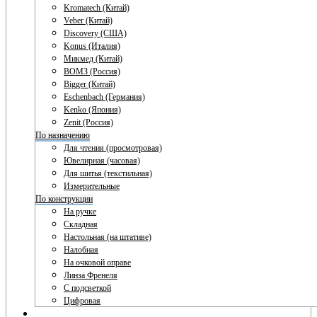
Kromatech (Китай)
Veber (Китай)
Discovery (США)
Konus (Италия)
Микмед (Китай)
ВОМЗ (Россия)
Bigger (Китай)
Eschenbach (Германия)
Kenko (Япония)
Zenit (Россия)
По назначению
Для чтения (просмотровая)
Ювелирная (часовая)
Для шитья (текстильная)
Измерительные
По конструкции
На ручке
Складная
Настольная (на штативе)
Налобная
На очковой оправе
Линза Френеля
С подсветкой
Цифровая