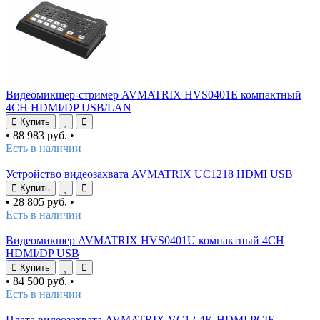
Видеомикшер-стример AVMATRIX HVS0401E компактный
4CH HDMI/DP USB/LAN
Купить
•
88 983 руб.
•
Есть в наличии
Устройство видеозахвата AVMATRIX UC1218 HDMI USB
Купить
•
28 805 руб.
•
Есть в наличии
Видеомикшер AVMATRIX HVS0401U компактный 4CH
HDMI/DP USB
Купить
•
84 500 руб.
•
Есть в наличии
Плата видеозахвата AVMATRIX VC12-4K HDMI PCIE