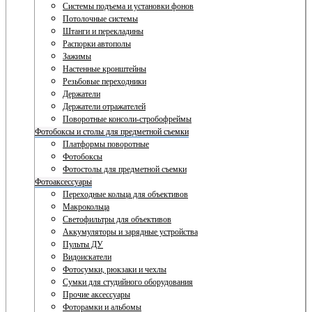
Системы подъема и установки фонов
Потолочные системы
Штанги и перекладины
Распорки автополы
Зажимы
Настенные кронштейны
Резьбовые переходники
Держатели
Держатели отражателей
Поворотные консоли-стробофреймы
Фотобоксы и столы для предметной съемки
Платформы поворотные
Фотобоксы
Фотостолы для предметной съемки
Фотоаксессуары
Переходные кольца для объективов
Макрокольца
Светофильтры для объективов
Аккумуляторы и зарядные устройства
Пульты ДУ
Видоискатели
Фотосумки, рюкзаки и чехлы
Сумки для студийного оборудования
Прочие аксессуары
Фоторамки и альбомы