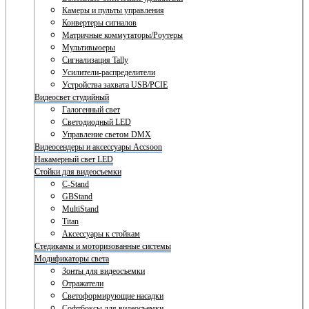
Камеры и пульты управления
Конвертеры сигналов
Матричные коммутаторы/Роутеры
Мультивьюеры
Сигнализация Tally
Усилители-распределители
Устройства захвата USB/PCIE
Видеосвет студийный
Галогенный свет
Светодиодный LED
Управление светом DMX
Видеосендеры и аксессуары Accsoon
Накамерный свет LED
Стойки для видеосъемки
C-Stand
GBStand
MultiStand
Titan
Аксессуары к стойкам
Стедикамы и моторизованные системы
Модификаторы света
Зонты для видеосъемки
Отражатели
Светоформирующие насадки
Софтбоксы для видеосъемки