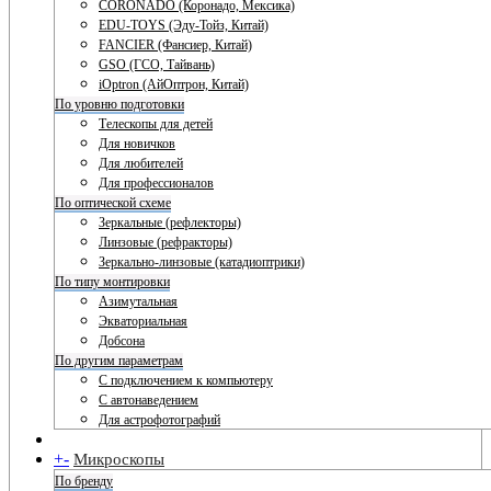
CORONADO (Коронадо, Мексика)
EDU-TOYS (Эду-Тойз, Китай)
FANCIER (Фансиер, Китай)
GSO (ГСО, Тайвань)
iOptron (АйОптрон, Китай)
По уровню подготовки
Телескопы для детей
Для новичков
Для любителей
Для профессионалов
По оптической схеме
Зеркальные (рефлекторы)
Линзовые (рефракторы)
Зеркально-линзовые (катадиоптрики)
По типу монтировки
Азимутальная
Экваториальная
Добсона
По другим параметрам
С подключением к компьютеру
С автонаведением
Для астрофотографий
+
-
Микроскопы
По бренду