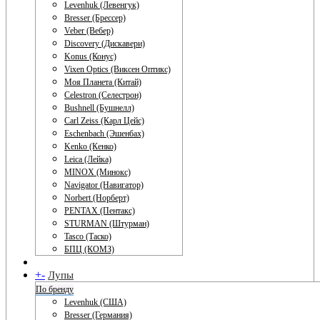
Levenhuk (Левенгук)
Bresser (Брессер)
Veber (Вебер)
Discovery (Дискавери)
Konus (Конус)
Vixen Optics (Виксен Оптикс)
Моя Планета (Китай)
Celestron (Селестрон)
Bushnell (Бушнелл)
Carl Zeiss (Карл Цейс)
Eschenbach (Эшенбах)
Kenko (Кенко)
Leica (Лейка)
MINOX (Минокс)
Navigator (Навигатор)
Norbert (Норберт)
PENTAX (Пентакс)
STURMAN (Штурман)
Tasco (Таско)
БПЦ (КОМЗ)
+
-
Лупы
По бренду
Levenhuk (США)
Bresser (Германия)