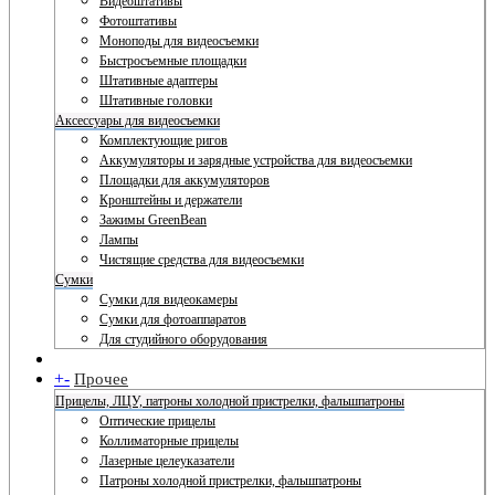
Видеоштативы
Фотоштативы
Моноподы для видеосъемки
Быстросъемные площадки
Штативные адаптеры
Штативные головки
Аксессуары для видеосъемки
Комплектующие ригов
Аккумуляторы и зарядные устройства для видеосъемки
Площадки для аккумуляторов
Кронштейны и держатели
Зажимы GreenBean
Лампы
Чистящие средства для видеосъемки
Сумки
Сумки для видеокамеры
Сумки для фотоаппаратов
Для студийного оборудования
+
-
Прочее
Прицелы, ЛЦУ, патроны холодной пристрелки, фальшпатроны
Оптические прицелы
Коллиматорные прицелы
Лазерные целеуказатели
Патроны холодной пристрелки, фальшпатроны