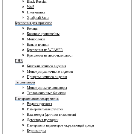
Black Russian
Wolf
Пневматика
Храбрый Заяц
Крепления для прицелов
Кольца
Боковые кронштейны
Моноблоки
Базы и планки
Крепления на WEAVER
Крепления на ласточкин хвост
ПНВ
Бинокли ночного видения
Монокуляры ночного видения
Прицелы ночного видения
Тепловизоры
Монокуляры тепловизоры
Тепловизионные бинокли
Измерительные инструменты
Видеоэндоскопы
Измерительные рулетки
Влагомеры (датчики влажности)
Детекторы проводки
Измерители параметров окружающей среды
Курвиметры