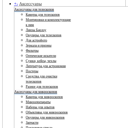
+
-
Аксессуары
Аксессуары для телескопов
Камеры для телескопов
Монтировки и комплектующие
к ним
Линзы Барлоу
Окуляры для телескопов
Для астрофото
Зеркала и призмы
Фильтры
Оптические искатели
Сумки, кейсы, чехлы
Литература для астрономии
Постеры
Средства для очистки
телескопов
Разное для телескопов
Аксессуары для микроскопов
Камеры для микроскопов
Микропрепараты
Наборы для опытов
Объективы для микроскопов
Окуляры для микроскопов
Запчасти
Покровные стекла