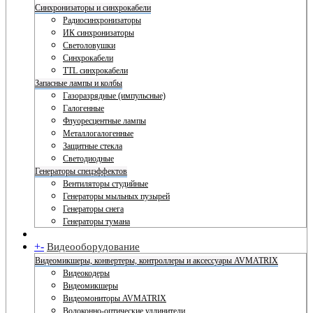
Синхронизаторы и синхрокабели
Радиосинхронизаторы
ИК синхронизаторы
Светоловушки
Синхрокабели
TTL синхрокабели
Запасные лампы и колбы
Газоразрядные (импульсные)
Галогенные
Флуоресцентные лампы
Металлогалогенные
Защитные стекла
Светодиодные
Генераторы спецэффектов
Вентиляторы студийные
Генераторы мыльных пузырей
Генераторы снега
Генераторы тумана
+
-
Видеооборудование
Видеомикшеры, конвертеры, контроллеры и аксессуары AVMATRIX
Видеокодеры
Видеомикшеры
Видеомониторы AVMATRIX
Волоконно-оптические удлинители