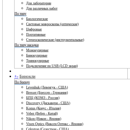
Для лаборатории
Для различных работ
По типу
Биологические
Световые микроскопы (оптические)
Цифровые
Портативные
Стереоскопические (инструментальные)
По типу насадки
Монокулярные
Бинокулярные
Тринокулярные
Подключение по USB (LCD экран)
+
-
Бинокли
По бренду
Levenhuk (Левенгук - США)
Bresser (Брессер - Германия)
БПЦ (КОМЗ - Россия)
Discovery (Дискавери - США)
Konus (Конус - Италия)
Veber (Вебер - Китай)
Nikon (Никон - Япония)
Vixen Optics (Виксен Оптикс - Япония)
Celestron (Селестрон - США)