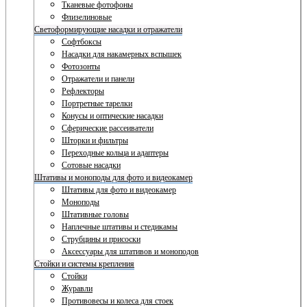
Тканевые фотофоны
Флизелиновые
Светоформирующие насадки и отражатели
Софтбоксы
Насадки для накамерных вспышек
Фотозонты
Отражатели и панели
Рефлекторы
Портретные тарелки
Конусы и оптические насадки
Сферические рассеиватели
Шторки и фильтры
Переходные кольца и адаптеры
Сотовые насадки
Штативы и моноподы для фото и видеокамер
Штативы для фото и видеокамер
Моноподы
Штативные головы
Наплечные штативы и стедикамы
Струбцины и присоски
Аксессуары для штативов и моноподов
Стойки и системы крепления
Стойки
Журавли
Противовесы и колеса для стоек