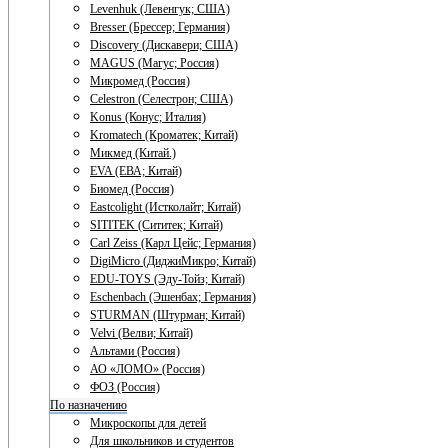
Levenhuk (Левенгук; США)
Bresser (Брессер; Германия)
Discovery (Дискавери; США)
MAGUS (Магус; Россия)
Микромед (Россия)
Celestron (Селестрон; США)
Konus (Конус; Италия)
Kromatech (Кроматек; Китай)
Микмед (Китай.)
EVA (ЕВА; Китай)
Биомед (Россия)
Eastcolight (Истколайт; Китай)
SITITEK (Сититек; Китай)
Carl Zeiss (Карл Цейс; Германия)
DigiMicro (ДиджиМикро; Китай)
EDU-TOYS (Эду-Тойз; Китай)
Eschenbach (Эшенбах; Германия)
STURMAN (Штурман; Китай)
Velvi (Велви; Китай)
Альтами (Россия)
АО «ЛОМО» (Россия)
ФОЗ (Россия)
По назначению
Микроскопы для детей
Для школьников и студентов