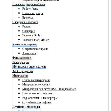
Плечевые упоры и обвесы
Follow focus
Плечевые упоры
Брекеты
Слайдеры и тележки
Рельсы
Слайдеры
Тележки Dolly
Тележки TrackMaster
Краны и автогрипы
Операторские краны
Автогрипы
Фоны хромакей
Телесуфлеры
Мониторы и видоискатели
iMate продукция
Микрофоны
Головные микрофоны
Микрофонные удочки
Микрофоны для фото DSLR и видеокамер
Петличные микрофоны
Радиосистемы и конвертеры
Студийные микрофоны
Штативы и моноподы