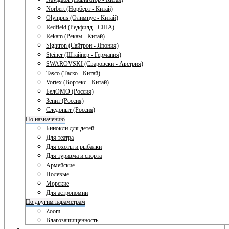
Norbert (Норберт - Китай)
Olympus (Олимпус - Китай)
Redfield (Редфилд - США)
Rekam (Рекам - Китай)
Sightron (Сайтрон - Япония)
Steiner (Штайнер - Германия)
SWAROVSKI (Сваровски - Австрия)
Tasco (Таско - Китай)
Vortex (Вортекс - Китай)
БелОМО (Россия)
Зенит (Россия)
Следопыт (Россия)
По назначению
Бинокли для детей
Для театра
Для охоты и рыбалки
Для туризма и спорта
Армейские
Полевые
Морские
Для астрономии
По другим параметрам
Zoom
Влагозащищенность