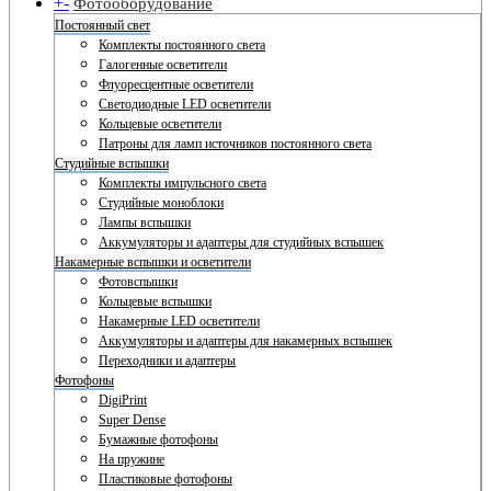
+
-
Фотооборудование
Постоянный свет
Комплекты постоянного света
Галогенные осветители
Флуоресцентные осветители
Светодиодные LED осветители
Кольцевые осветители
Патроны для ламп источников постоянного света
Студийные вспышки
Комплекты импульсного света
Студийные моноблоки
Лампы вспышки
Аккумуляторы и адаптеры для студийных вспышек
Накамерные вспышки и осветители
Фотовспышки
Кольцевые вспышки
Накамерные LED осветители
Аккумуляторы и адаптеры для накамерных вспышек
Переходники и адаптеры
Фотофоны
DigiPrint
Super Dense
Бумажные фотофоны
На пружине
Пластиковые фотофоны