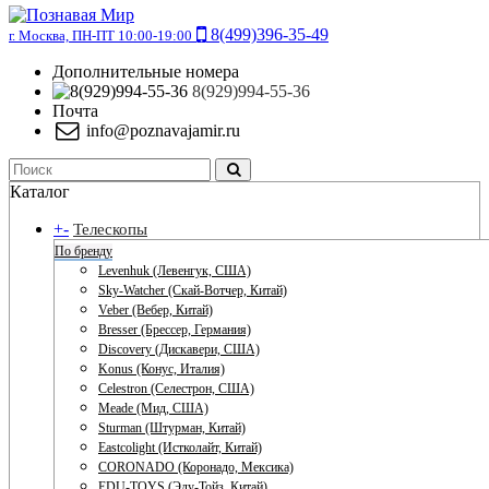
8(499)396-35-49
г. Москва, ПН-ПТ 10:00-19:00
Дополнительные номера
8(929)994-55-36
Почта
info@poznavajamir.ru
Каталог
+
-
Телескопы
По бренду
Levenhuk (Левенгук, США)
Sky-Watcher (Скай-Вотчер, Китай)
Veber (Вебер, Китай)
Bresser (Брессер, Германия)
Discovery (Дискавери, США)
Konus (Конус, Италия)
Celestron (Селестрон, США)
Meade (Мид, США)
Sturman (Штурман, Китай)
Eastcolight (Истколайт, Китай)
CORONADO (Коронадо, Мексика)
EDU-TOYS (Эду-Тойз, Китай)