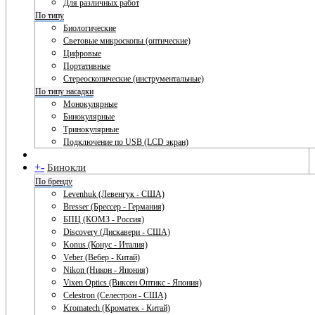
Для различных работ
По типу
Биологические
Световые микроскопы (оптические)
Цифровые
Портативные
Стереоскопические (инструментальные)
По типу насадки
Монокулярные
Бинокулярные
Тринокулярные
Подключение по USB (LCD экран)
+
-
Бинокли
По бренду
Levenhuk (Левенгук - США)
Bresser (Брессер - Германия)
БПЦ (КОМЗ - Россия)
Discovery (Дискавери - США)
Konus (Конус - Италия)
Veber (Вебер - Китай)
Nikon (Никон - Япония)
Vixen Optics (Виксен Оптикс - Япония)
Celestron (Селестрон - США)
Kromatech (Кроматек - Китай)