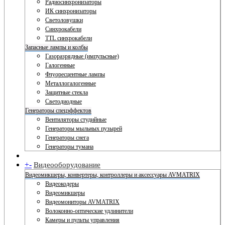
Радиосинхронизаторы
ИК синхронизаторы
Светоловушки
Синхрокабели
TTL синхрокабели
Запасные лампы и колбы
Газоразрядные (импульсные)
Галогенные
Флуоресцентные лампы
Металлогалогенные
Защитные стекла
Светодиодные
Генераторы спецэффектов
Вентиляторы студийные
Генераторы мыльных пузырей
Генераторы снега
Генераторы тумана
+
-
Видеооборудование
Видеомикшеры, конвертеры, контроллеры и аксессуары AVMATRIX
Видеокодеры
Видеомикшеры
Видеомониторы AVMATRIX
Волоконно-оптические удлинители
Камеры и пульты управления