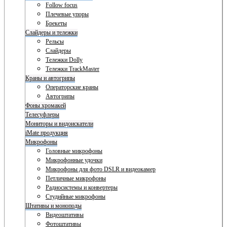
Follow focus
Плечевые упоры
Брекеты
Слайдеры и тележки
Рельсы
Слайдеры
Тележки Dolly
Тележки TrackMaster
Краны и автогрипы
Операторские краны
Автогрипы
Фоны хромакей
Телесуфлеры
Мониторы и видоискатели
iMate продукция
Микрофоны
Головные микрофоны
Микрофонные удочки
Микрофоны для фото DSLR и видеокамер
Петличные микрофоны
Радиосистемы и конвертеры
Студийные микрофоны
Штативы и моноподы
Видеоштативы
Фотоштативы