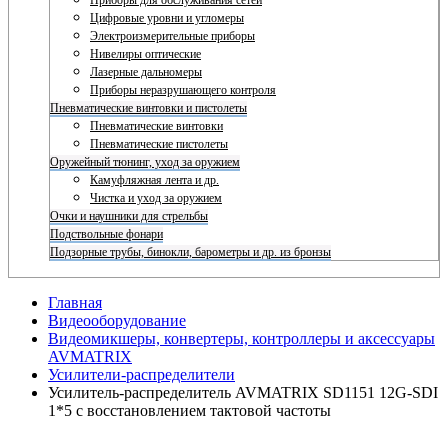
Приборы для обслуживания сетей
Цифровые уровни и угломеры
Электроизмерительные приборы
Нивелиры оптические
Лазерные дальномеры
Приборы неразрушающего контроля
Пневматические винтовки и пистолеты
Пневматические винтовки
Пневматические пистолеты
Оружейный тюнинг, уход за оружием
Камуфляжная лента и др.
Чистка и уход за оружием
Очки и наушники для стрельбы
Подствольные фонари
Подзорные трубы, бинокли, барометры и др. из бронзы
Главная
Видеооборудование
Видеомикшеры, конвертеры, контроллеры и аксессуары
AVMATRIX
Усилители-распределители
Усилитель-распределитель AVMATRIX SD1151 12G-SDI
1*5 с восстановлением тактовой частоты