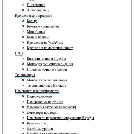
Пневматика
Храбрый Заяц
Крепления для прицелов
Кольца
Боковые кронштейны
Моноблоки
Базы и планки
Крепления на WEAVER
Крепления на ласточкин хвост
ПНВ
Бинокли ночного видения
Монокуляры ночного видения
Прицелы ночного видения
Тепловизоры
Монокуляры тепловизоры
Тепловизионные бинокли
Измерительные инструменты
Видеоэндоскопы
Измерительные рулетки
Влагомеры (датчики влажности)
Детекторы проводки
Измерители параметров окружающей среды
Курвиметры
Лазерные уровни