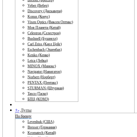
Bresser (Брессер)
Veber (Вебер)
Discovery (Дискавери)
Konus (Конус)
Vixen Optics (Виксен Оптикс)
Моя Планета (Китай)
Celestron (Селестрон)
Bushnell (Бушнелл)
Carl Zeiss (Карл Цейс)
Eschenbach (Эшенбах)
Kenko (Кенко)
Leica (Лейка)
MINOX (Минокс)
Navigator (Навигатор)
Norbert (Норберт)
PENTAX (Пентакс)
STURMAN (Штурман)
Tasco (Таско)
БПЦ (КОМЗ)
+
-
Лупы
По бренду
Levenhuk (США)
Bresser (Германия)
Kromatech (Китай)