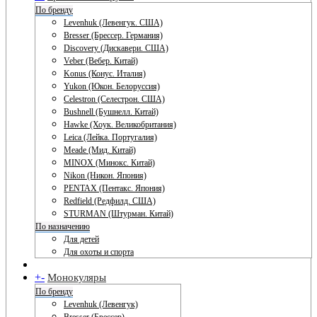
По бренду
Levenhuk (Левенгук. США)
Bresser (Брессер. Германия)
Discovery (Дискавери. США)
Veber (Вебер. Китай)
Konus (Конус. Италия)
Yukon (Юкон. Белоруссия)
Celestron (Селестрон. США)
Bushnell (Бушнелл. Китай)
Hawke (Хоук. Великобритания)
Leica (Лейка. Португалия)
Meade (Мид. Китай)
MINOX (Минокс. Китай)
Nikon (Никон. Япония)
PENTAX (Пентакс. Япония)
Redfield (Редфилд. США)
STURMAN (Штурман. Китай)
По назначению
Для детей
Для охоты и спорта
+
-
Монокуляры
По бренду
Levenhuk (Левенгук)