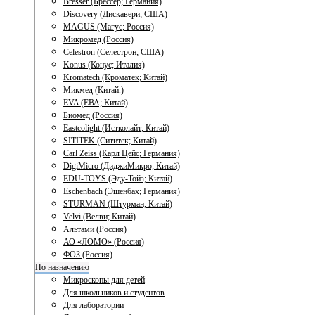
Bresser (Брессер; Германия)
Discovery (Дискавери; США)
MAGUS (Магус; Россия)
Микромед (Россия)
Celestron (Селестрон; США)
Konus (Конус; Италия)
Kromatech (Кроматек; Китай)
Микмед (Китай.)
EVA (ЕВА; Китай)
Биомед (Россия)
Eastcolight (Истколайт; Китай)
SITITEK (Сититек; Китай)
Carl Zeiss (Карл Цейс; Германия)
DigiMicro (ДиджиМикро; Китай)
EDU-TOYS (Эду-Тойз; Китай)
Eschenbach (Эшенбах; Германия)
STURMAN (Штурман; Китай)
Velvi (Велви; Китай)
Альтами (Россия)
АО «ЛОМО» (Россия)
ФОЗ (Россия)
По назначению
Микроскопы для детей
Для школьников и студентов
Для лаборатории