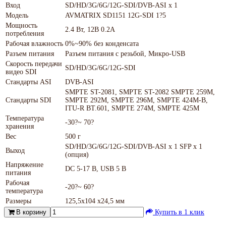
Вход
SD/HD/3G/6G/12G-SDI/DVB-ASI x 1
Модель
AVMATRIX SD1151 12G-SDI 1?5
Мощность
2.4 Вт, 12В 0.2А
потребления
Рабочая влажность
0%~90% без конденсата
Разъем питания
Разъем питания с резьбой, Микро-USB
Скорость передачи
SD/HD/3G/6G/12G-SDI
видео SDI
Стандарты ASI
DVB-ASI
SMPTE ST-2081, SMPTE ST-2082 SMPTE 259M,
Стандарты SDI
SMPTE 292M, SMPTE 296M, SMPTE 424M-B,
ITU-R BT.601, SMPTE 274M, SMPTE 425M
Температура
-30?~ 70?
хранения
Вес
500 г
SD/HD/3G/6G/12G-SDI/DVB-ASI x 1 SFP x 1
Выход
(опция)
Напряжение
DC 5-17 В, USB 5 В
питания
Рабочая
-20?~ 60?
температура
Размеры
125,5х104 х24,5 мм
В корзину
Купить в 1 клик