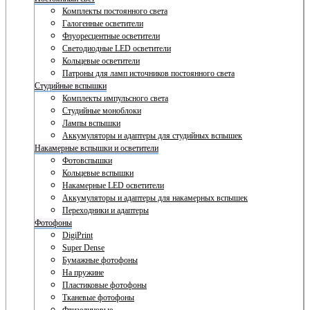
Комплекты постоянного света
Галогенные осветители
Флуоресцентные осветители
Светодиодные LED осветители
Кольцевые осветители
Патроны для ламп источников постоянного света
Студийные вспышки
Комплекты импульсного света
Студийные моноблоки
Лампы вспышки
Аккумуляторы и адаптеры для студийных вспышек
Накамерные вспышки и осветители
Фотовспышки
Кольцевые вспышки
Накамерные LED осветители
Аккумуляторы и адаптеры для накамерных вспышек
Переходники и адаптеры
Фотофоны
DigiPrint
Super Dense
Бумажные фотофоны
На пружине
Пластиковые фотофоны
Тканевые фотофоны