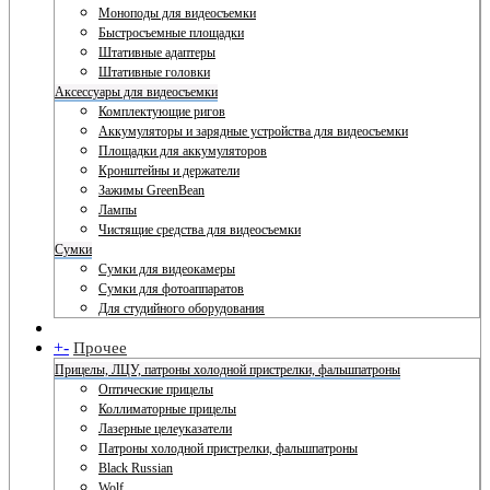
Моноподы для видеосъемки
Быстросъемные площадки
Штативные адаптеры
Штативные головки
Аксессуары для видеосъемки
Комплектующие ригов
Аккумуляторы и зарядные устройства для видеосъемки
Площадки для аккумуляторов
Кронштейны и держатели
Зажимы GreenBean
Лампы
Чистящие средства для видеосъемки
Сумки
Сумки для видеокамеры
Сумки для фотоаппаратов
Для студийного оборудования
+
-
Прочее
Прицелы, ЛЦУ, патроны холодной пристрелки, фальшпатроны
Оптические прицелы
Коллиматорные прицелы
Лазерные целеуказатели
Патроны холодной пристрелки, фальшпатроны
Black Russian
Wolf