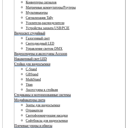
Конвертеры сигналов
Матричные коммутаторы/Роутеры
Мультивьюеры
Сигнализация Tally
Усилители-распределители
Устройства захвата USB/PCIE
Видеосвет студийный
Галогенный свет
Светодиодный LED
Управление светом DMX
Видеосендеры и аксессуары Accsoon
Накамерный свет LED
Стойки для видеосъемки
C-Stand
GBStand
MultiStand
Titan
Аксессуары к стойкам
Стедикамы и моторизованные системы
Модификаторы света
Зонты для видеосъемки
Отражатели
Светоформирующие насадки
Софтбоксы для видеосъемки
Плечевые упоры и обвесы