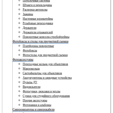
Потолочные системы
Штанги и перекладины
Распорки автополы
Зажимы
Настенные кронштейны
Резьбовые переходники
Держатели
Держатели отражателей
Поворотные консоли-стробофреймы
Фотобоксы и столы для предметной съемки
Платформы поворотные
Фотобоксы
Фотостолы для предметной съемки
Фотоаксессуары
Переходные кольца для объективов
Макрокольца
Светофильтры для объективов
Аккумуляторы и зарядные устройства
Пульты ДУ
Видоискатели
Фотосумки, рюкзаки и чехлы
Сумки для студийного оборудования
Прочие аксессуары
Фоторамки и альбомы
Синхронизаторы и синхрокабели