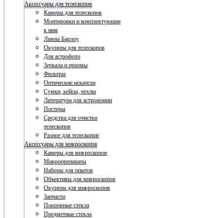
Аксессуары для телескопов
Камеры для телескопов
Монтировки и комплектующие
к ним
Линзы Барлоу
Окуляры для телескопов
Для астрофото
Зеркала и призмы
Фильтры
Оптические искатели
Сумки, кейсы, чехлы
Литература для астрономии
Постеры
Средства для очистки
телескопов
Разное для телескопов
Аксессуары для микроскопов
Камеры для микроскопов
Микропрепараты
Наборы для опытов
Объективы для микроскопов
Окуляры для микроскопов
Запчасти
Покровные стекла
Предметные стекла