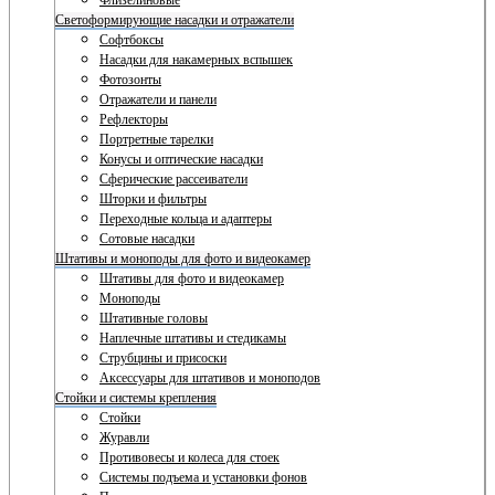
Флизелиновые
Светоформирующие насадки и отражатели
Софтбоксы
Насадки для накамерных вспышек
Фотозонты
Отражатели и панели
Рефлекторы
Портретные тарелки
Конусы и оптические насадки
Сферические рассеиватели
Шторки и фильтры
Переходные кольца и адаптеры
Сотовые насадки
Штативы и моноподы для фото и видеокамер
Штативы для фото и видеокамер
Моноподы
Штативные головы
Наплечные штативы и стедикамы
Струбцины и присоски
Аксессуары для штативов и моноподов
Стойки и системы крепления
Стойки
Журавли
Противовесы и колеса для стоек
Системы подъема и установки фонов