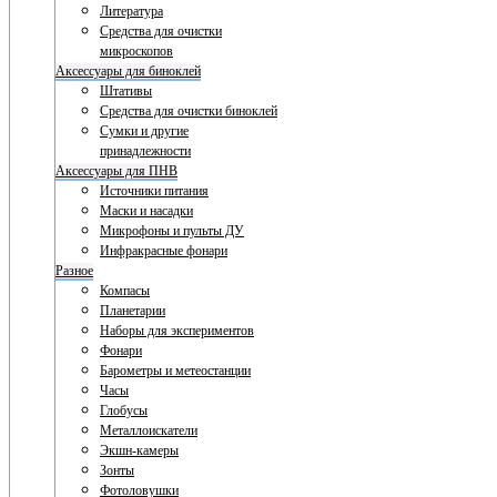
Литература
Средства для очистки
микроскопов
Аксессуары для биноклей
Штативы
Средства для очистки биноклей
Сумки и другие
принадлежности
Аксессуары для ПНВ
Источники питания
Маски и насадки
Микрофоны и пульты ДУ
Инфракрасные фонари
Разное
Компасы
Планетарии
Наборы для экспериментов
Фонари
Барометры и метеостанции
Часы
Глобусы
Металлоискатели
Экшн-камеры
Зонты
Фотоловушки