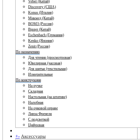
Veber (Китай)
Discovery (США)
Konus (Италия)
Микмед (Китай)
ВОМЗ (Россия)
Bigger (Китай)
Eschenbach (Германия)
Kenko (Япония)
Zenit (Россия)
По назначению
Для чтения (просмотровая)
Ювелирная (часовая)
Для шитья (текстильная)
Измерительные
По конструкции
На ручке
Складная
Настольная (на штативе)
Налобная
На очковой оправе
Линза Френеля
С подсветкой
Цифровая
+
-
Аксессуары