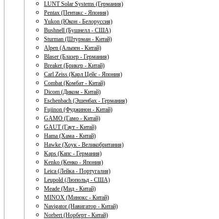
LUNT Solar Systems (Германия)
Pentax (Пентакс - Япония)
Yukon (Юкон - Белоруссия)
Bushnell (Бушнелл - США)
Sturman (Штурман - Китай)
Alpen (Альпен - Китай)
Blaser (Блазер - Германия)
Breaker (Брикер - Китай)
Carl Zeiss (Карл Цейс - Япония)
Combat (Комбат - Китай)
Dicom (Диком - Китай)
Eschenbach (Эшенбах - Германия)
Fujinon (Фуджинон - Китай)
GAMO (Гамо - Китай)
GAUT (Гаут - Китай)
Hama (Хама - Китай)
Hawke (Хоук - Великобритания)
Kaps (Капс - Германия)
Kenko (Кенко - Япония)
Leica (Лейка - Португалия)
Leupold (Люпольд - США)
Meade (Мид - Китай)
MINOX (Минокс - Китай)
Navigator (Навигатор - Китай)
Norbert (Норберт - Китай)