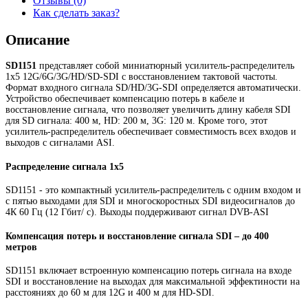
Отзывы (0)
Как сделать заказ?
Описание
SD1151
представляет собой миниатюрный усилитель-распределитель
1x5 12G/6G/3G/HD/SD-SDI с восстановлением тактовой частоты.
Формат входного сигнала SD/HD/3G-SDI определяется автоматически.
Устройство обеспечивает компенсацию потерь в кабеле и
восстановление сигнала, что позволяет увеличить длину кабеля SDI
для SD сигнала: 400 м, HD: 200 м, 3G: 120 м. Кроме того, этот
усилитель-распределитель обеспечивает совместимость всех входов и
выходов с сигналами ASI.
Распределение сигнала 1x5
SD1151 - это компактный усилитель-распределитель с одним входом и
с пятью выходами для SDI и многоскоростных SDI видеосигналов до
4К 60 Гц (12 Гбит/ с). Выходы поддерживают сигнал DVB-ASI
Компенсация потерь и восстановление сигнала SDI – до 400
метров
SD1151 включает встроенную компенсацию потерь сигнала на входе
SDI и восстановление на выходах для максимальной эффектиности на
расстояниях до 60 м для 12G и 400 м для HD-SDI.