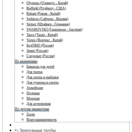
Olympus (Олимпус - Китай)
Redfield (Редфилд - США)
Rekam (Рекам - Китай)
Sightron (Сайтрон - Япония)
Steiner (Штайнер - Германия)
SWAROVSKI (Сваровски - Австрия)
Tasco (Таско - Китай)
Vortex (Вортекс - Китай)
БелОМО (Россия)
Зенит (Россия)
Следопыт (Россия)
По назначению
Бинокли для детей
Для театра
Для охоты и рыбалки
Для туризма и спорта
Армейские
Полевые
Морские
Для астрономии
По другим параметрам
Zoom
Влагозащищенность
+
-
Зрительные трубы