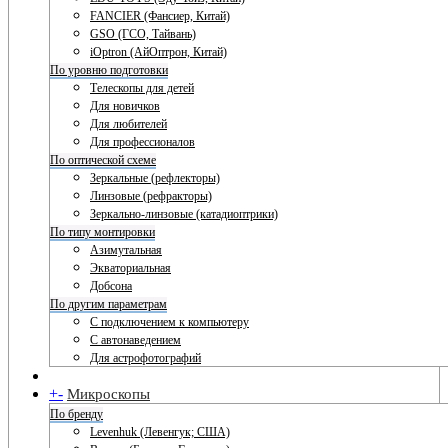
FANCIER (Фансиер, Китай)
GSO (ГСО, Тайвань)
iOptron (АйОптрон, Китай)
По уровню подготовки
Телескопы для детей
Для новичков
Для любителей
Для профессионалов
По оптической схеме
Зеркальные (рефлекторы)
Линзовые (рефракторы)
Зеркально-линзовые (катадиоптрики)
По типу монтировки
Азимутальная
Экваториальная
Добсона
По другим параметрам
С подключением к компьютеру
С автонаведением
Для астрофотографий
+
-
Микроскопы
По бренду
Levenhuk (Левенгук; США)