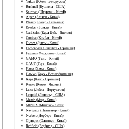
Yukon (Юкон - Белоруссия)
Bushnell (Бушнелл - США)
Sturman (Штурман - Китай)
Alpen (Альпен - Китай)
Blaser (Блазер - Германия)
Breaker (Брикер - Китай)
Carl Zeiss (Карл Цейс - Япония)
Combat (Комбат - Китай)
Dicom (Диком - Китай)
Eschenbach (Эшенбах - Германия)
Fujinon (Фуджинон - Китай)
GAMO (Гамо - Китай)
GAUT (Гаут - Китай)
Hama (Хама - Китай)
Hawke (Хоук - Великобритания)
Kaps (Капс - Германия)
Kenko (Кенко - Япония)
Leica (Лейка - Португалия)
Leupold (Люпольд - США)
Meade (Мид - Китай)
MINOX (Минокс - Китай)
Navigator (Навигатор - Китай)
Norbert (Норберт - Китай)
Olympus (Олимпус - Китай)
Redfield (Редфилд - США)