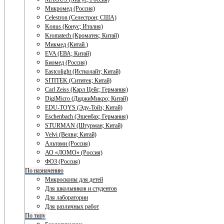
Микромед (Россия)
Celestron (Селестрон; США)
Konus (Конус; Италия)
Kromatech (Кроматек; Китай)
Микмед (Китай.)
EVA (ЕВА; Китай)
Биомед (Россия)
Eastcolight (Истколайт; Китай)
SITITEK (Сититек; Китай)
Carl Zeiss (Карл Цейс; Германия)
DigiMicro (ДиджиМикро; Китай)
EDU-TOYS (Эду-Тойз; Китай)
Eschenbach (Эшенбах; Германия)
STURMAN (Штурман; Китай)
Velvi (Велви; Китай)
Альтами (Россия)
АО «ЛОМО» (Россия)
ФОЗ (Россия)
По назначению
Микроскопы для детей
Для школьников и студентов
Для лаборатории
Для различных работ
По типу