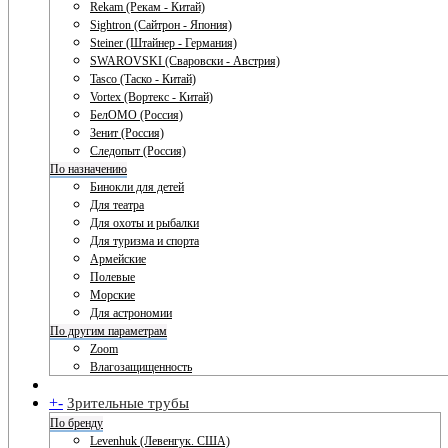
Rekam (Рекам - Китай)
Sightron (Сайтрон - Япония)
Steiner (Штайнер - Германия)
SWAROVSKI (Сваровски - Австрия)
Tasco (Таско - Китай)
Vortex (Вортекс - Китай)
БелОМО (Россия)
Зенит (Россия)
Следопыт (Россия)
По назначению
Бинокли для детей
Для театра
Для охоты и рыбалки
Для туризма и спорта
Армейские
Полевые
Морские
Для астрономии
По другим параметрам
Zoom
Влагозащищенность
+
-
Зрительные трубы
По бренду
Levenhuk (Левенгук. США)