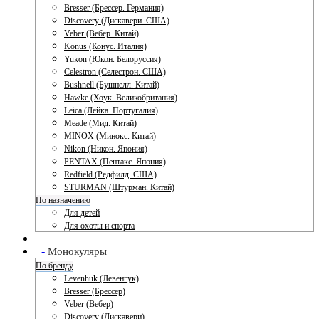
Bresser (Брессер. Германия)
Discovery (Дискавери. США)
Veber (Вебер. Китай)
Konus (Конус. Италия)
Yukon (Юкон. Белоруссия)
Celestron (Селестрон. США)
Bushnell (Бушнелл. Китай)
Hawke (Хоук. Великобритания)
Leica (Лейка. Португалия)
Meade (Мид. Китай)
MINOX (Минокс. Китай)
Nikon (Никон. Япония)
PENTAX (Пентакс. Япония)
Redfield (Редфилд. США)
STURMAN (Штурман. Китай)
По назначению
Для детей
Для охоты и спорта
+
-
Монокуляры
По бренду
Levenhuk (Левенгук)
Bresser (Брессер)
Veber (Вебер)
Discovery (Дискавери)