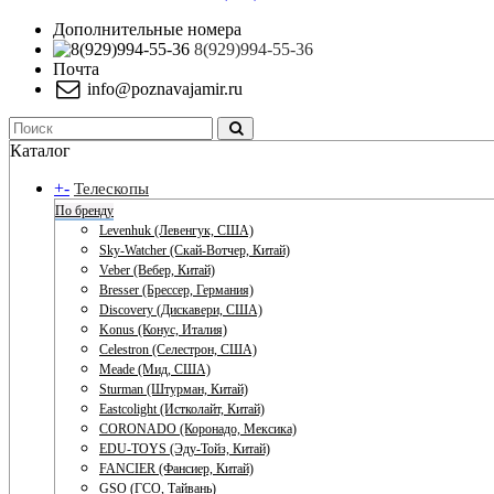
Дополнительные номера
8(929)994-55-36
Почта
info@poznavajamir.ru
Каталог
+
-
Телескопы
По бренду
Levenhuk (Левенгук, США)
Sky-Watcher (Скай-Вотчер, Китай)
Veber (Вебер, Китай)
Bresser (Брессер, Германия)
Discovery (Дискавери, США)
Konus (Конус, Италия)
Celestron (Селестрон, США)
Meade (Мид, США)
Sturman (Штурман, Китай)
Eastcolight (Истколайт, Китай)
CORONADO (Коронадо, Мексика)
EDU-TOYS (Эду-Тойз, Китай)
FANCIER (Фансиер, Китай)
GSO (ГСО, Тайвань)