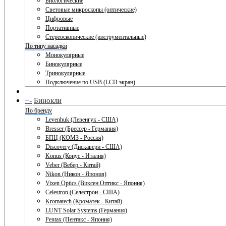
Биологические
Световые микроскопы (оптические)
Цифровые
Портативные
Стереоскопические (инструментальные)
По типу насадки
Монокулярные
Бинокулярные
Тринокулярные
Подключение по USB (LCD экран)
+
-
Бинокли
По бренду
Levenhuk (Левенгук - США)
Bresser (Брессер - Германия)
БПЦ (КОМЗ - Россия)
Discovery (Дискавери - США)
Konus (Конус - Италия)
Veber (Вебер - Китай)
Nikon (Никон - Япония)
Vixen Optics (Виксен Оптикс - Япония)
Celestron (Селестрон - США)
Kromatech (Кроматек - Китай)
LUNT Solar Systems (Германия)
Pentax (Пентакс - Япония)