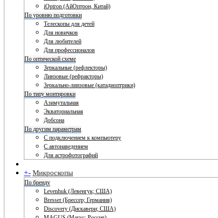
iOptron (АйОптрон, Китай)
По уровню подготовки
Телескопы для детей
Для новичков
Для любителей
Для профессионалов
По оптической схеме
Зеркальные (рефлекторы)
Линзовые (рефракторы)
Зеркально-линзовые (катадиоптрики)
По типу монтировки
Азимутальная
Экваториальная
Добсона
По другим параметрам
С подключением к компьютеру
С автонаведением
Для астрофотографий
+
-
Микроскопы
По бренду
Levenhuk (Левенгук; США)
Bresser (Брессер; Германия)
Discovery (Дискавери; США)
MAGUS (Магус; Россия)