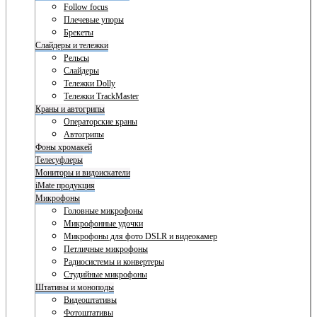
Follow focus
Плечевые упоры
Брекеты
Слайдеры и тележки
Рельсы
Слайдеры
Тележки Dolly
Тележки TrackMaster
Краны и автогрипы
Операторские краны
Автогрипы
Фоны хромакей
Телесуфлеры
Мониторы и видоискатели
iMate продукция
Микрофоны
Головные микрофоны
Микрофонные удочки
Микрофоны для фото DSLR и видеокамер
Петличные микрофоны
Радиосистемы и конвертеры
Студийные микрофоны
Штативы и моноподы
Видеоштативы
Фотоштативы