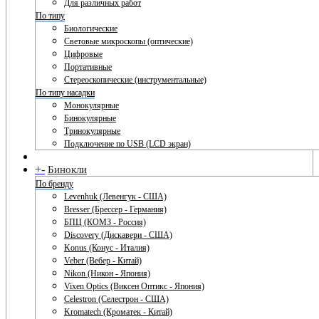
Для различных работ
По типу
Биологические
Световые микроскопы (оптические)
Цифровые
Портативные
Стереоскопические (инструментальные)
По типу насадки
Монокулярные
Бинокулярные
Тринокулярные
Подключение по USB (LCD экран)
+
-
Бинокли
По бренду
Levenhuk (Левенгук - США)
Bresser (Брессер - Германия)
БПЦ (КОМЗ - Россия)
Discovery (Дискавери - США)
Konus (Конус - Италия)
Veber (Вебер - Китай)
Nikon (Никон - Япония)
Vixen Optics (Виксен Оптикс - Япония)
Celestron (Селестрон - США)
Kromatech (Кроматек - Китай)