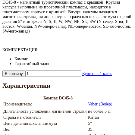
DC45-8 - магнитный туристический компас с крышкой. Круглая
капсула выполнена из прозрачной пластмассы, находится в
пластмассовом корпусе с крышкой. Внутри капсулы находится
магнитная стрелка, на дне капсулы - градусная шкала азимута с ценой
деления 5° и индексы N, S, E, W, NW, NE, SE, SW (N-север, S-юг, E-
восток, W-запад, NW-северо-запад, NE-северо-восток, SE-юго-восток,
SW-юго-запад)
КОМПЛЕКТАЦИЯ
Компас
Гарантийный талон
В корзину
Купить в 1 клик
Характеристики
Компас DC45-8
Производитель:
Veber (Вебер)
Длительность успокоения магнитной стрелки
не более 5 с.
Страна изготовитель
Китай
Цена деления шкалы азимута
5°
Вес
35 г