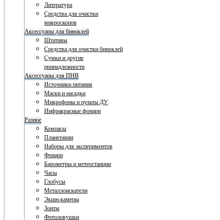
Литература
Средства для очистки
микроскопов
Аксессуары для биноклей
Штативы
Средства для очистки биноклей
Сумки и другие
принадлежности
Аксессуары для ПНВ
Источники питания
Маски и насадки
Микрофоны и пульты ДУ
Инфракрасные фонари
Разное
Компасы
Планетарии
Наборы для экспериментов
Фонари
Барометры и метеостанции
Часы
Глобусы
Металлоискатели
Экшн-камеры
Зонты
Фотоловушки