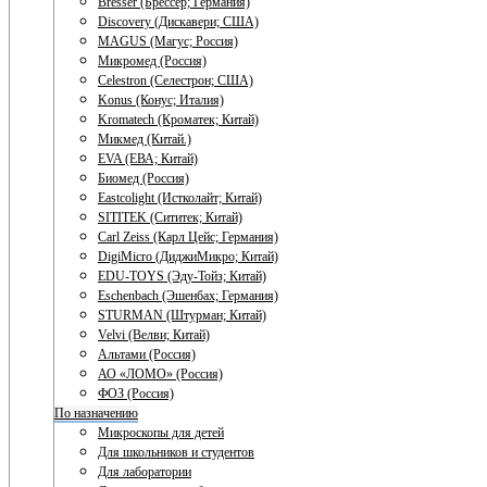
Bresser (Брессер; Германия)
Discovery (Дискавери; США)
MAGUS (Магус; Россия)
Микромед (Россия)
Celestron (Селестрон; США)
Konus (Конус; Италия)
Kromatech (Кроматек; Китай)
Микмед (Китай.)
EVA (ЕВА; Китай)
Биомед (Россия)
Eastcolight (Истколайт; Китай)
SITITEK (Сититек; Китай)
Carl Zeiss (Карл Цейс; Германия)
DigiMicro (ДиджиМикро; Китай)
EDU-TOYS (Эду-Тойз; Китай)
Eschenbach (Эшенбах; Германия)
STURMAN (Штурман; Китай)
Velvi (Велви; Китай)
Альтами (Россия)
АО «ЛОМО» (Россия)
ФОЗ (Россия)
По назначению
Микроскопы для детей
Для школьников и студентов
Для лаборатории