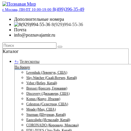
8(499)396-35-49
г. Москва, ПН-ПТ 10:00-19:00
Дополнительные номера
8(929)994-55-36
Почта
info@poznavajamir.ru
Каталог
+
-
Телескопы
По бренду
Levenhuk (Левенгук, США)
Sky-Watcher (Скай-Вотчер, Китай)
Veber (Вебер, Китай)
Bresser (Брессер, Германия)
Discovery (Дискавери, США)
Konus (Конус, Италия)
Celestron (Селестрон, США)
Meade (Мид, США)
Sturman (Штурман, Китай)
Eastcolight (Истколайт, Китай)
CORONADO (Коронадо, Мексика)
EDU-TOYS (Эду-Тойз, Китай)