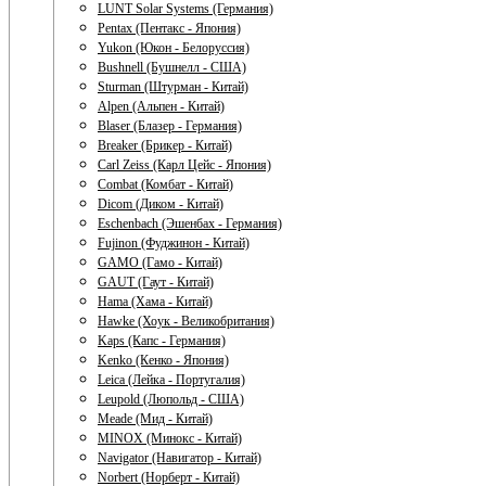
LUNT Solar Systems (Германия)
Pentax (Пентакс - Япония)
Yukon (Юкон - Белоруссия)
Bushnell (Бушнелл - США)
Sturman (Штурман - Китай)
Alpen (Альпен - Китай)
Blaser (Блазер - Германия)
Breaker (Брикер - Китай)
Carl Zeiss (Карл Цейс - Япония)
Combat (Комбат - Китай)
Dicom (Диком - Китай)
Eschenbach (Эшенбах - Германия)
Fujinon (Фуджинон - Китай)
GAMO (Гамо - Китай)
GAUT (Гаут - Китай)
Hama (Хама - Китай)
Hawke (Хоук - Великобритания)
Kaps (Капс - Германия)
Kenko (Кенко - Япония)
Leica (Лейка - Португалия)
Leupold (Люпольд - США)
Meade (Мид - Китай)
MINOX (Минокс - Китай)
Navigator (Навигатор - Китай)
Norbert (Норберт - Китай)