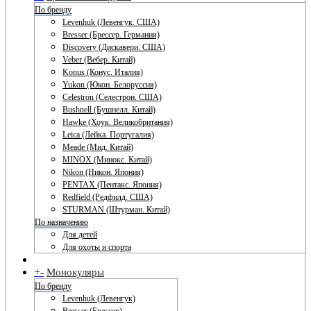
По бренду
Levenhuk (Левенгук. США)
Bresser (Брессер. Германия)
Discovery (Дискавери. США)
Veber (Вебер. Китай)
Konus (Конус. Италия)
Yukon (Юкон. Белоруссия)
Celestron (Селестрон. США)
Bushnell (Бушнелл. Китай)
Hawke (Хоук. Великобритания)
Leica (Лейка. Португалия)
Meade (Мид. Китай)
MINOX (Минокс. Китай)
Nikon (Никон. Япония)
PENTAX (Пентакс. Япония)
Redfield (Редфилд. США)
STURMAN (Штурман. Китай)
По назначению
Для детей
Для охоты и спорта
+
-
Монокуляры
По бренду
Levenhuk (Левенгук)