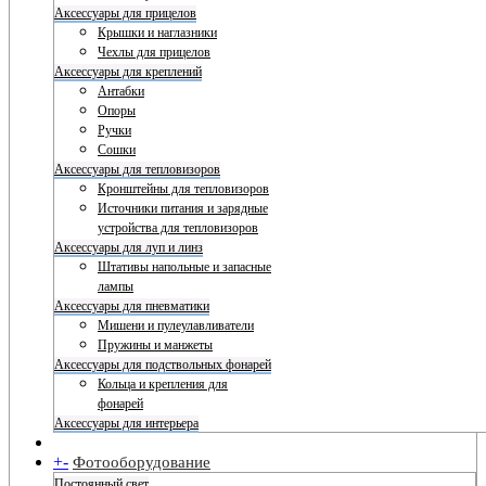
Аксессуары для прицелов
Крышки и наглазники
Чехлы для прицелов
Аксессуары для креплений
Антабки
Опоры
Ручки
Сошки
Аксессуары для тепловизоров
Кронштейны для тепловизоров
Источники питания и зарядные
устройства для тепловизоров
Аксессуары для луп и линз
Штативы напольные и запасные
лампы
Аксессуары для пневматики
Мишени и пулеулавливатели
Пружины и манжеты
Аксессуары для подствольных фонарей
Кольца и крепления для
фонарей
Аксессуары для интерьера
+
-
Фотооборудование
Постоянный свет