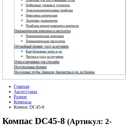
Приборы для обслуживания сетей
Цифровые уровни и угломеры
Электроизмерительные приборы
Нивелиры оптические
Лазерные дальномеры
Приборы неразрушающего контроля
Пневматические винтовки и пистолеты
Пневматические винтовки
Пневматические пистолеты
Оружейный тюнинг, уход за оружием
Камуфляжная лента и др.
Чистка и уход за оружием
Очки и наушники для стрельбы
Подствольные фонари
Подзорные трубы, бинокли, барометры и др. из бронзы
Главная
Аксессуары
Разное
Компасы
Компас DC45-8
Компас DC45-8
(Артикул: 2-