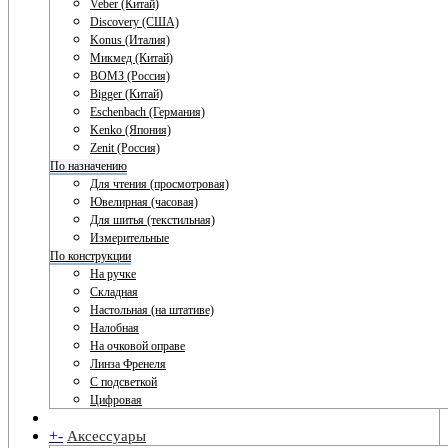
Veber (Китай)
Discovery (США)
Konus (Италия)
Микмед (Китай)
ВОМЗ (Россия)
Bigger (Китай)
Eschenbach (Германия)
Kenko (Япония)
Zenit (Россия)
По назначению
Для чтения (просмотровая)
Ювелирная (часовая)
Для шитья (текстильная)
Измерительные
По конструкции
На ручке
Складная
Настольная (на штативе)
Налобная
На очковой оправе
Линза Френеля
С подсветкой
Цифровая
+
-
Аксессуары