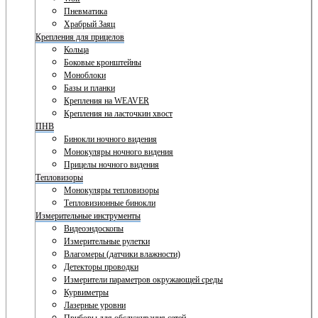
Пневматика
Храбрый Заяц
Крепления для прицелов
Кольца
Боковые кронштейны
Моноблоки
Базы и планки
Крепления на WEAVER
Крепления на ласточкин хвост
ПНВ
Бинокли ночного видения
Монокуляры ночного видения
Прицелы ночного видения
Тепловизоры
Монокуляры тепловизоры
Тепловизионные бинокли
Измерительные инструменты
Видеоэндоскопы
Измерительные рулетки
Влагомеры (датчики влажности)
Детекторы проводки
Измерители параметров окружающей среды
Курвиметры
Лазерные уровни