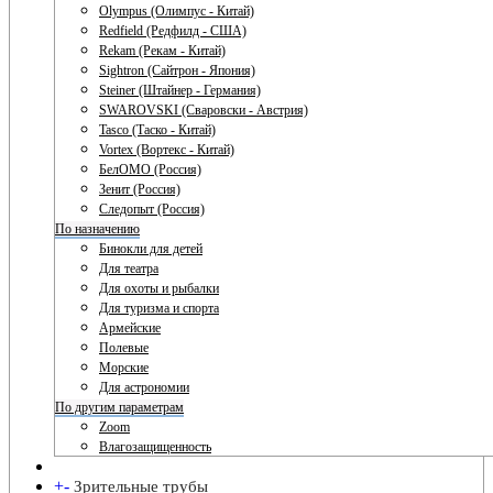
Olympus (Олимпус - Китай)
Redfield (Редфилд - США)
Rekam (Рекам - Китай)
Sightron (Сайтрон - Япония)
Steiner (Штайнер - Германия)
SWAROVSKI (Сваровски - Австрия)
Tasco (Таско - Китай)
Vortex (Вортекс - Китай)
БелОМО (Россия)
Зенит (Россия)
Следопыт (Россия)
По назначению
Бинокли для детей
Для театра
Для охоты и рыбалки
Для туризма и спорта
Армейские
Полевые
Морские
Для астрономии
По другим параметрам
Zoom
Влагозащищенность
+
-
Зрительные трубы