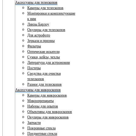
Аксессуары для телескопов
Камеры для телескопов
Монтировки и комплектующие
к ним
Линзы Барлоу
Окуляры для телескопов
Для астрофото
Зеркала и призмы
Фильтры
Оптические искатели
Сумки, кейсы, чехлы
Литература для астрономии
Постеры
Средства для очистки
телескопов
Разное для телескопов
Аксессуары для микроскопов
Камеры для микроскопов
Микропрепараты
Наборы для опытов
Объективы для микроскопов
Окуляры для микроскопов
Запчасти
Покровные стекла
Предметные стекла