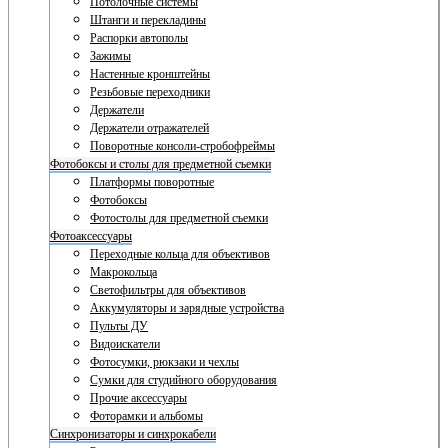
Потолочные системы
Штанги и перекладины
Распорки автополы
Зажимы
Настенные кронштейны
Резьбовые переходники
Держатели
Держатели отражателей
Поворотные консоли-стробофреймы
Фотобоксы и столы для предметной съемки
Платформы поворотные
Фотобоксы
Фотостолы для предметной съемки
Фотоаксессуары
Переходные кольца для объективов
Макрокольца
Светофильтры для объективов
Аккумуляторы и зарядные устройства
Пульты ДУ
Видоискатели
Фотосумки, рюкзаки и чехлы
Сумки для студийного оборудования
Прочие аксессуары
Фоторамки и альбомы
Синхронизаторы и синхрокабели