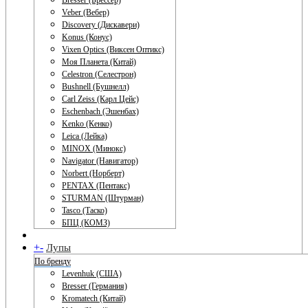
Bresser (Брессер)
Veber (Вебер)
Discovery (Дискавери)
Konus (Конус)
Vixen Optics (Виксен Оптикс)
Моя Планета (Китай)
Celestron (Селестрон)
Bushnell (Бушнелл)
Carl Zeiss (Карл Цейс)
Eschenbach (Эшенбах)
Kenko (Кенко)
Leica (Лейка)
MINOX (Минокс)
Navigator (Навигатор)
Norbert (Норберт)
PENTAX (Пентакс)
STURMAN (Штурман)
Tasco (Таско)
БПЦ (КОМЗ)
+
-
Лупы
По бренду
Levenhuk (США)
Bresser (Германия)
Kromatech (Китай)