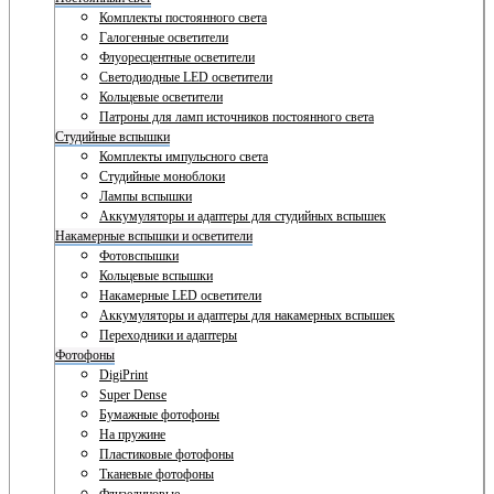
Комплекты постоянного света
Галогенные осветители
Флуоресцентные осветители
Светодиодные LED осветители
Кольцевые осветители
Патроны для ламп источников постоянного света
Студийные вспышки
Комплекты импульсного света
Студийные моноблоки
Лампы вспышки
Аккумуляторы и адаптеры для студийных вспышек
Накамерные вспышки и осветители
Фотовспышки
Кольцевые вспышки
Накамерные LED осветители
Аккумуляторы и адаптеры для накамерных вспышек
Переходники и адаптеры
Фотофоны
DigiPrint
Super Dense
Бумажные фотофоны
На пружине
Пластиковые фотофоны
Тканевые фотофоны