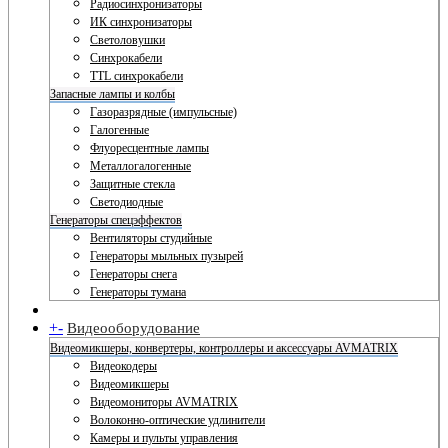
Радиосинхронизаторы
ИК синхронизаторы
Светоловушки
Синхрокабели
TTL синхрокабели
Запасные лампы и колбы
Газоразрядные (импульсные)
Галогенные
Флуоресцентные лампы
Металлогалогенные
Защитные стекла
Светодиодные
Генераторы спецэффектов
Вентиляторы студийные
Генераторы мыльных пузырей
Генераторы снега
Генераторы тумана
+
-
Видеооборудование
Видеомикшеры, конвертеры, контроллеры и аксессуары AVMATRIX
Видеокодеры
Видеомикшеры
Видеомониторы AVMATRIX
Волоконно-оптические удлинители
Камеры и пульты управления