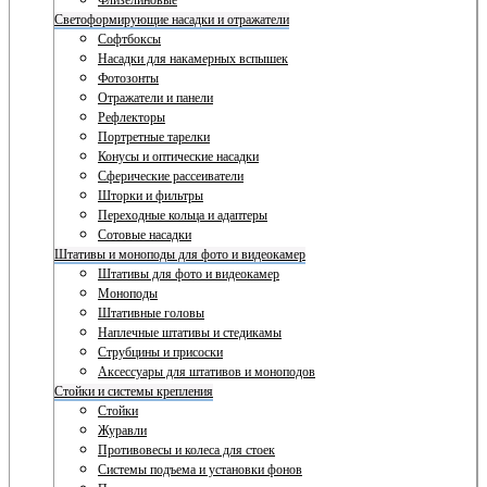
Флизелиновые
Светоформирующие насадки и отражатели
Софтбоксы
Насадки для накамерных вспышек
Фотозонты
Отражатели и панели
Рефлекторы
Портретные тарелки
Конусы и оптические насадки
Сферические рассеиватели
Шторки и фильтры
Переходные кольца и адаптеры
Сотовые насадки
Штативы и моноподы для фото и видеокамер
Штативы для фото и видеокамер
Моноподы
Штативные головы
Наплечные штативы и стедикамы
Струбцины и присоски
Аксессуары для штативов и моноподов
Стойки и системы крепления
Стойки
Журавли
Противовесы и колеса для стоек
Системы подъема и установки фонов