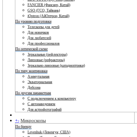
FANCIER (Фансиер, Китай)
GSO (ГСО, Тайвань)
iOptron (АйОптрон, Китай)
По уровню подготовки
Телескопы для детей
Для новичков
Для любителей
Для профессионалов
По оптической схеме
Зеркальные (рефлекторы)
Линзовые (рефракторы)
Зеркально-линзовые (катадиоптрики)
По типу монтировки
Азимутальная
Экваториальная
Добсона
По другим параметрам
С подключением к компьютеру
С автонаведением
Для астрофотографий
+
-
Микроскопы
По бренду
Levenhuk (Левенгук; США)