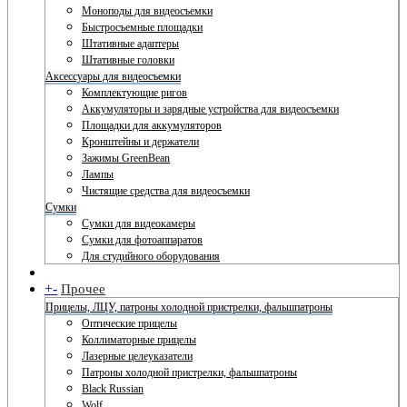
Моноподы для видеосъемки
Быстросъемные площадки
Штативные адаптеры
Штативные головки
Аксессуары для видеосъемки
Комплектующие ригов
Аккумуляторы и зарядные устройства для видеосъемки
Площадки для аккумуляторов
Кронштейны и держатели
Зажимы GreenBean
Лампы
Чистящие средства для видеосъемки
Сумки
Сумки для видеокамеры
Сумки для фотоаппаратов
Для студийного оборудования
+
-
Прочее
Прицелы, ЛЦУ, патроны холодной пристрелки, фальшпатроны
Оптические прицелы
Коллиматорные прицелы
Лазерные целеуказатели
Патроны холодной пристрелки, фальшпатроны
Black Russian
Wolf