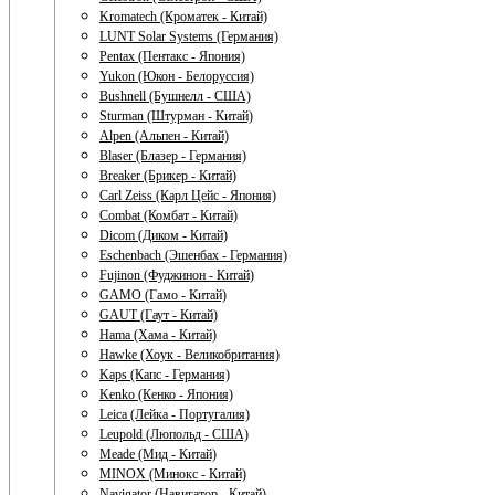
Kromatech (Кроматек - Китай)
LUNT Solar Systems (Германия)
Pentax (Пентакс - Япония)
Yukon (Юкон - Белоруссия)
Bushnell (Бушнелл - США)
Sturman (Штурман - Китай)
Alpen (Альпен - Китай)
Blaser (Блазер - Германия)
Breaker (Брикер - Китай)
Carl Zeiss (Карл Цейс - Япония)
Combat (Комбат - Китай)
Dicom (Диком - Китай)
Eschenbach (Эшенбах - Германия)
Fujinon (Фуджинон - Китай)
GAMO (Гамо - Китай)
GAUT (Гаут - Китай)
Hama (Хама - Китай)
Hawke (Хоук - Великобритания)
Kaps (Капс - Германия)
Kenko (Кенко - Япония)
Leica (Лейка - Португалия)
Leupold (Люпольд - США)
Meade (Мид - Китай)
MINOX (Минокс - Китай)
Navigator (Навигатор - Китай)