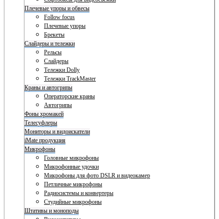
Плечевые упоры и обвесы
Follow focus
Плечевые упоры
Брекеты
Слайдеры и тележки
Рельсы
Слайдеры
Тележки Dolly
Тележки TrackMaster
Краны и автогрипы
Операторские краны
Автогрипы
Фоны хромакей
Телесуфлеры
Мониторы и видоискатели
iMate продукция
Микрофоны
Головные микрофоны
Микрофонные удочки
Микрофоны для фото DSLR и видеокамер
Петличные микрофоны
Радиосистемы и конвертеры
Студийные микрофоны
Штативы и моноподы