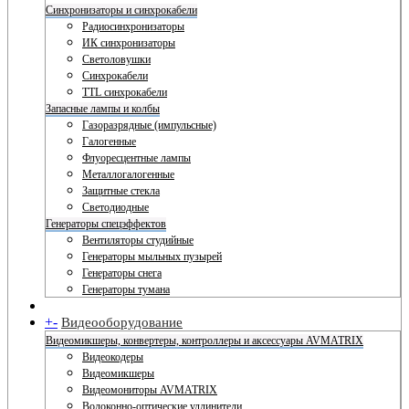
Синхронизаторы и синхрокабели
Радиосинхронизаторы
ИК синхронизаторы
Светоловушки
Синхрокабели
TTL синхрокабели
Запасные лампы и колбы
Газоразрядные (импульсные)
Галогенные
Флуоресцентные лампы
Металлогалогенные
Защитные стекла
Светодиодные
Генераторы спецэффектов
Вентиляторы студийные
Генераторы мыльных пузырей
Генераторы снега
Генераторы тумана
+
-
Видеооборудование
Видеомикшеры, конвертеры, контроллеры и аксессуары AVMATRIX
Видеокодеры
Видеомикшеры
Видеомониторы AVMATRIX
Волоконно-оптические удлинители