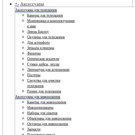
+
-
Аксессуары
Аксессуары для телескопов
Камеры для телескопов
Монтировки и комплектующие
к ним
Линзы Барлоу
Окуляры для телескопов
Для астрофото
Зеркала и призмы
Фильтры
Оптические искатели
Сумки, кейсы, чехлы
Литература для астрономии
Постеры
Средства для очистки
телескопов
Разное для телескопов
Аксессуары для микроскопов
Камеры для микроскопов
Микропрепараты
Наборы для опытов
Объективы для микроскопов
Окуляры для микроскопов
Запчасти
Покровные стекла