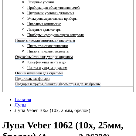
Лазерные уровни
Приборы для обслуживания сетей
Цифровые уровни и угломеры
Электроизмерительные приборы
Нивелиры оптические
Лазерные дальномеры
Приборы неразрушающего контроля
Пневматические винтовки и пистолеты
Пневматические винтовки
Пневматические пистолеты
Оружейный тюнинг, уход за оружием
Камуфляжная лента и др.
Чистка и уход за оружием
Очки и наушники для стрельбы
Подствольные фонари
Подзорные трубы, бинокли, барометры и др. из бронзы
Главная
Лупы
Лупа Veber 1062 (10х, 25мм, брелок)
Лупа Veber 1062 (10х, 25мм,