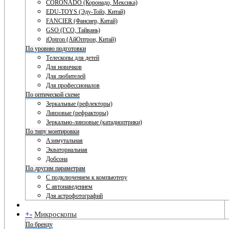
CORONADO (Коронадо, Мексика)
EDU-TOYS (Эду-Тойз, Китай)
FANCIER (Фансиер, Китай)
GSO (ГСО, Тайвань)
iOptron (АйОптрон, Китай)
По уровню подготовки
Телескопы для детей
Для новичков
Для любителей
Для профессионалов
По оптической схеме
Зеркальные (рефлекторы)
Линзовые (рефракторы)
Зеркально-линзовые (катадиоптрики)
По типу монтировки
Азимутальная
Экваториальная
Добсона
По другим параметрам
С подключением к компьютеру
С автонаведением
Для астрофотографий
+
-
Микроскопы
По бренду