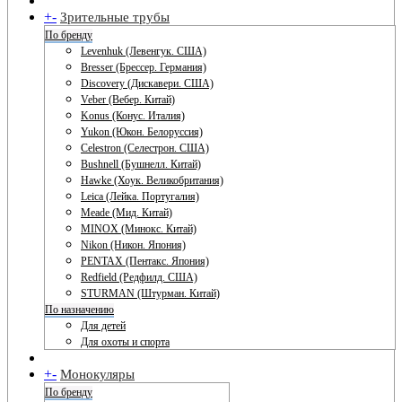
+
-
Зрительные трубы
По бренду
Levenhuk (Левенгук. США)
Bresser (Брессер. Германия)
Discovery (Дискавери. США)
Veber (Вебер. Китай)
Konus (Конус. Италия)
Yukon (Юкон. Белоруссия)
Celestron (Селестрон. США)
Bushnell (Бушнелл. Китай)
Hawke (Хоук. Великобритания)
Leica (Лейка. Португалия)
Meade (Мид. Китай)
MINOX (Минокс. Китай)
Nikon (Никон. Япония)
PENTAX (Пентакс. Япония)
Redfield (Редфилд. США)
STURMAN (Штурман. Китай)
По назначению
Для детей
Для охоты и спорта
+
-
Монокуляры
По бренду