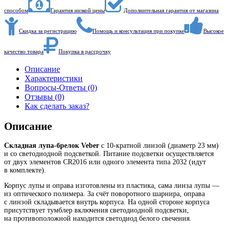
способом
Гарантия низкой цены
Дополнительная гарантия от магазина
Скидка за регистрацию
Помощь и консультация при покупке
Высокое
качество товара
Покупка в рассрочку
Описание
Характеристики
Вопросы-Ответы (0)
Отзывы (0)
Как сделать заказ?
Описание
Складная лупа-брелок Veber
с
10-кратной
линзой (диаметр 23 мм)
и со светодиодной подсветкой. Питание подсветки осуществляется
от двух элементов CR2016 или одного элемента типа 2032 (идут
в комплекте).
Корпус лупы и оправа изготовлены из пластика, сама линза лупы —
из оптического полимера. За счёт поворотного шарнира, оправа
с линзой складывается внутрь корпуса. На одной стороне корпуса
присутствует тумблер включения светодиодной подсветки,
на противоположной находится светодиод белого свечения.