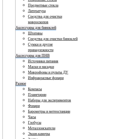
Предметные стекла
Литература
Средства для очистки
микроскопов
Аксессуары для биноклей
Штативы
Средства для очистки биноклей
Сумки и другие
принадлежности
Аксессуары для ПНВ
Источники питания
Маски и насадки
Микрофоны и пульты ДУ
Инфракрасные фонари
Разное
Компасы
Планетарии
Наборы для экспериментов
Фонари
Барометры и метеостанции
Часы
Глобусы
Металлоискатели
Экшн-камеры