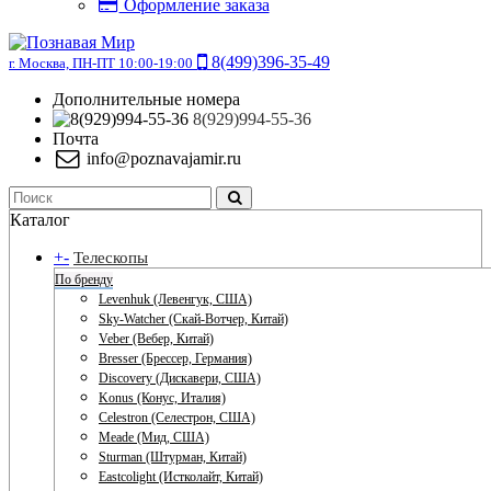
Оформление заказа
8(499)396-35-49
г. Москва, ПН-ПТ 10:00-19:00
Дополнительные номера
8(929)994-55-36
Почта
info@poznavajamir.ru
Каталог
+
-
Телескопы
По бренду
Levenhuk (Левенгук, США)
Sky-Watcher (Скай-Вотчер, Китай)
Veber (Вебер, Китай)
Bresser (Брессер, Германия)
Discovery (Дискавери, США)
Konus (Конус, Италия)
Celestron (Селестрон, США)
Meade (Мид, США)
Sturman (Штурман, Китай)
Eastcolight (Истколайт, Китай)