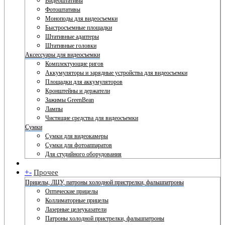
Видеоштативы
Фотоштативы
Моноподы для видеосъемки
Быстросъемные площадки
Штативные адаптеры
Штативные головки
Аксессуары для видеосъемки
Комплектующие ригов
Аккумуляторы и зарядные устройства для видеосъемки
Площадки для аккумуляторов
Кронштейны и держатели
Зажимы GreenBean
Лампы
Чистящие средства для видеосъемки
Сумки
Сумки для видеокамеры
Сумки для фотоаппаратов
Для студийного оборудования
+
-
Прочее
Прицелы, ЛЦУ, патроны холодной пристрелки, фальшпатроны
Оптические прицелы
Коллиматорные прицелы
Лазерные целеуказатели
Патроны холодной пристрелки, фальшпатроны