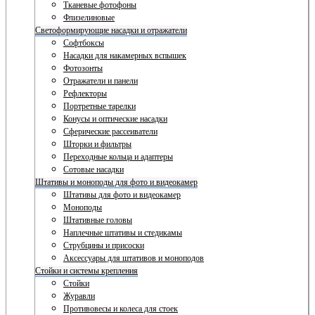
Тканевые фотофоны
Флизелиновые
Светоформирующие насадки и отражатели
Софтбоксы
Насадки для накамерных вспышек
Фотозонты
Отражатели и панели
Рефлекторы
Портретные тарелки
Конусы и оптические насадки
Сферические рассеиватели
Шторки и фильтры
Переходные кольца и адаптеры
Сотовые насадки
Штативы и моноподы для фото и видеокамер
Штативы для фото и видеокамер
Моноподы
Штативные головы
Наплечные штативы и стедикамы
Струбцины и присоски
Аксессуары для штативов и моноподов
Стойки и системы крепления
Стойки
Журавли
Противовесы и колеса для стоек