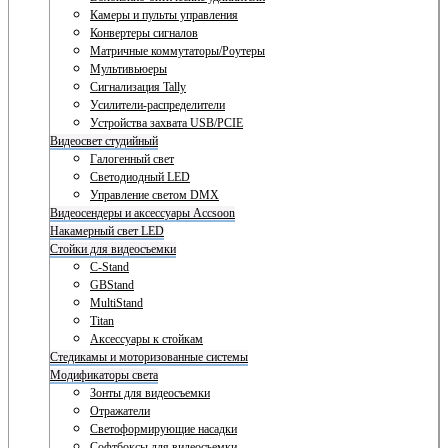
Камеры и пульты управления
Конвертеры сигналов
Матричные коммутаторы/Роутеры
Мультивьюеры
Сигнализация Tally
Усилители-распределители
Устройства захвата USB/PCIE
Видеосвет студийный
Галогенный свет
Светодиодный LED
Управление светом DMX
Видеосендеры и аксессуары Accsoon
Накамерный свет LED
Стойки для видеосъемки
C-Stand
GBStand
MultiStand
Titan
Аксессуары к стойкам
Стедикамы и моторизованные системы
Модификаторы света
Зонты для видеосъемки
Отражатели
Светоформирующие насадки
Софтбоксы для видеосъемки