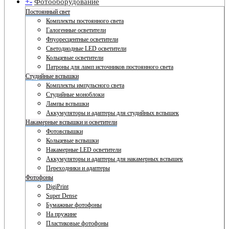
+
-
Фотооборудование
Постоянный свет
Комплекты постоянного света
Галогенные осветители
Флуоресцентные осветители
Светодиодные LED осветители
Кольцевые осветители
Патроны для ламп источников постоянного света
Студийные вспышки
Комплекты импульсного света
Студийные моноблоки
Лампы вспышки
Аккумуляторы и адаптеры для студийных вспышек
Накамерные вспышки и осветители
Фотовспышки
Кольцевые вспышки
Накамерные LED осветители
Аккумуляторы и адаптеры для накамерных вспышек
Переходники и адаптеры
Фотофоны
DigiPrint
Super Dense
Бумажные фотофоны
На пружине
Пластиковые фотофоны