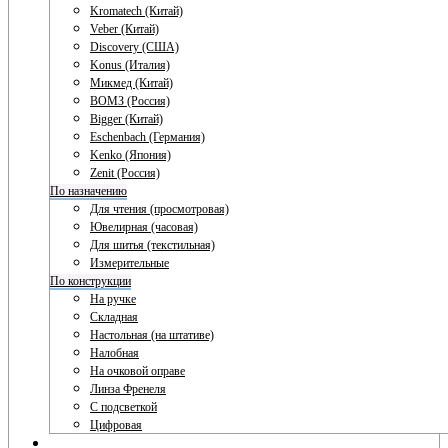
Kromatech (Китай)
Veber (Китай)
Discovery (США)
Konus (Италия)
Микмед (Китай)
ВОМЗ (Россия)
Bigger (Китай)
Eschenbach (Германия)
Kenko (Япония)
Zenit (Россия)
По назначению
Для чтения (просмотровая)
Ювелирная (часовая)
Для шитья (текстильная)
Измерительные
По конструкции
На ручке
Складная
Настольная (на штативе)
Налобная
На очковой оправе
Линза Френеля
С подсветкой
Цифровая