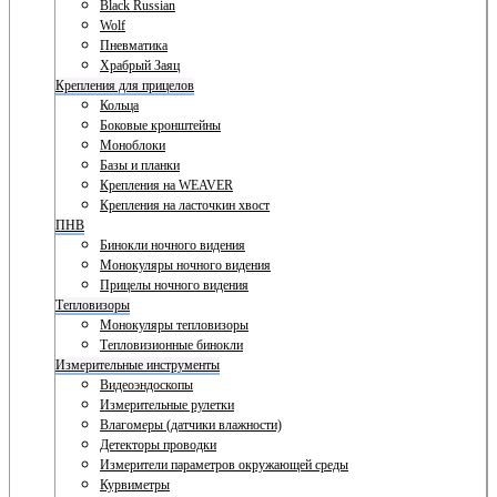
Black Russian
Wolf
Пневматика
Храбрый Заяц
Крепления для прицелов
Кольца
Боковые кронштейны
Моноблоки
Базы и планки
Крепления на WEAVER
Крепления на ласточкин хвост
ПНВ
Бинокли ночного видения
Монокуляры ночного видения
Прицелы ночного видения
Тепловизоры
Монокуляры тепловизоры
Тепловизионные бинокли
Измерительные инструменты
Видеоэндоскопы
Измерительные рулетки
Влагомеры (датчики влажности)
Детекторы проводки
Измерители параметров окружающей среды
Курвиметры