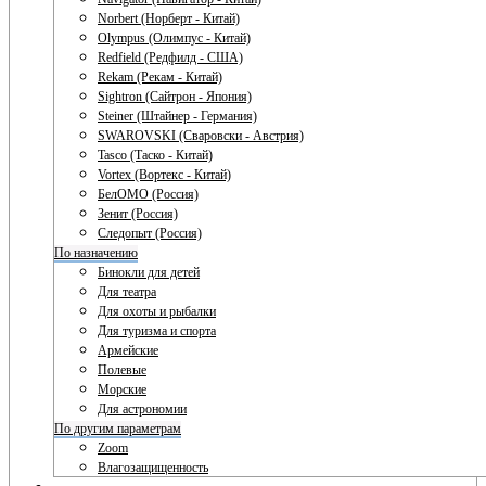
Norbert (Норберт - Китай)
Olympus (Олимпус - Китай)
Redfield (Редфилд - США)
Rekam (Рекам - Китай)
Sightron (Сайтрон - Япония)
Steiner (Штайнер - Германия)
SWAROVSKI (Сваровски - Австрия)
Tasco (Таско - Китай)
Vortex (Вортекс - Китай)
БелОМО (Россия)
Зенит (Россия)
Следопыт (Россия)
По назначению
Бинокли для детей
Для театра
Для охоты и рыбалки
Для туризма и спорта
Армейские
Полевые
Морские
Для астрономии
По другим параметрам
Zoom
Влагозащищенность