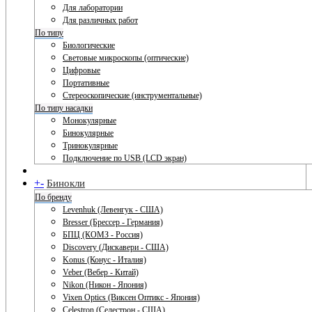
Для лаборатории
Для различных работ
По типу
Биологические
Световые микроскопы (оптические)
Цифровые
Портативные
Стереоскопические (инструментальные)
По типу насадки
Монокулярные
Бинокулярные
Тринокулярные
Подключение по USB (LCD экран)
+
-
Бинокли
По бренду
Levenhuk (Левенгук - США)
Bresser (Брессер - Германия)
БПЦ (КОМЗ - Россия)
Discovery (Дискавери - США)
Konus (Конус - Италия)
Veber (Вебер - Китай)
Nikon (Никон - Япония)
Vixen Optics (Виксен Оптикс - Япония)
Celestron (Селестрон - США)