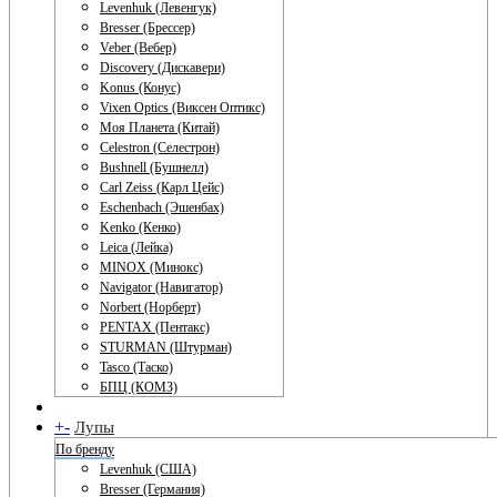
Levenhuk (Левенгук)
Bresser (Брессер)
Veber (Вебер)
Discovery (Дискавери)
Konus (Конус)
Vixen Optics (Виксен Оптикс)
Моя Планета (Китай)
Celestron (Селестрон)
Bushnell (Бушнелл)
Carl Zeiss (Карл Цейс)
Eschenbach (Эшенбах)
Kenko (Кенко)
Leica (Лейка)
MINOX (Минокс)
Navigator (Навигатор)
Norbert (Норберт)
PENTAX (Пентакс)
STURMAN (Штурман)
Tasco (Таско)
БПЦ (КОМЗ)
+
-
Лупы
По бренду
Levenhuk (США)
Bresser (Германия)