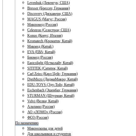
Levenhuk (Левенгук; США)
Bresser (Брессер; Германия)
Discovery (Дискавери; США)
MAGUS (Магус; Россия)
Микромед (Россия)
Celestron (Селестрон; США)
Konus (Конус; Италия)
Kromatech (Кроматек; Китай)
Микмед (Китай.)
EVA (ЕВА; Китай)
Биомед (Россия)
Eastcolight (Истколайт; Китай)
SITITEK (Сититек; Китай)
Carl Zeiss (Карл Цейс; Германия)
DigiMicro (ДиджиМикро; Китай)
EDU-TOYS (Эду-Тойз; Китай)
Eschenbach (Эшенбах; Германия)
STURMAN (Штурман; Китай)
Velvi (Велви; Китай)
Альтами (Россия)
АО «ЛОМО» (Россия)
ФОЗ (Россия)
По назначению
Микроскопы для детей
Для школьников и студентов