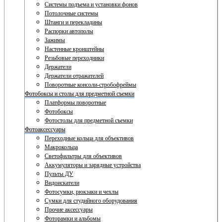
Системы подъема и установки фонов
Потолочные системы
Штанги и перекладины
Распорки автополы
Зажимы
Настенные кронштейны
Резьбовые переходники
Держатели
Держатели отражателей
Поворотные консоли-стробофреймы
Фотобоксы и столы для предметной съемки
Платформы поворотные
Фотобоксы
Фотостолы для предметной съемки
Фотоаксессуары
Переходные кольца для объективов
Макрокольца
Светофильтры для объективов
Аккумуляторы и зарядные устройства
Пульты ДУ
Видоискатели
Фотосумки, рюкзаки и чехлы
Сумки для студийного оборудования
Прочие аксессуары
Фоторамки и альбомы