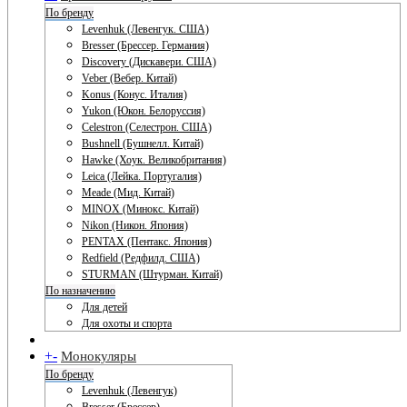
По бренду
Levenhuk (Левенгук. США)
Bresser (Брессер. Германия)
Discovery (Дискавери. США)
Veber (Вебер. Китай)
Konus (Конус. Италия)
Yukon (Юкон. Белоруссия)
Celestron (Селестрон. США)
Bushnell (Бушнелл. Китай)
Hawke (Хоук. Великобритания)
Leica (Лейка. Португалия)
Meade (Мид. Китай)
MINOX (Минокс. Китай)
Nikon (Никон. Япония)
PENTAX (Пентакс. Япония)
Redfield (Редфилд. США)
STURMAN (Штурман. Китай)
По назначению
Для детей
Для охоты и спорта
+
-
Монокуляры
По бренду
Levenhuk (Левенгук)