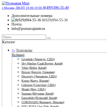
8(499)396-35-49
г. Москва, ПН-ПТ 10:00-19:00
Дополнительные номера
8(929)994-55-36
Почта
info@poznavajamir.ru
Каталог
+
-
Телескопы
По бренду
Levenhuk (Левенгук, США)
Sky-Watcher (Скай-Вотчер, Китай)
Veber (Вебер, Китай)
Bresser (Брессер, Германия)
Discovery (Дискавери, США)
Konus (Конус, Италия)
Celestron (Селестрон, США)
Meade (Мид, США)
Sturman (Штурман, Китай)
Eastcolight (Истколайт, Китай)
CORONADO (Коронадо, Мексика)
EDU-TOYS (Эду-Тойз, Китай)