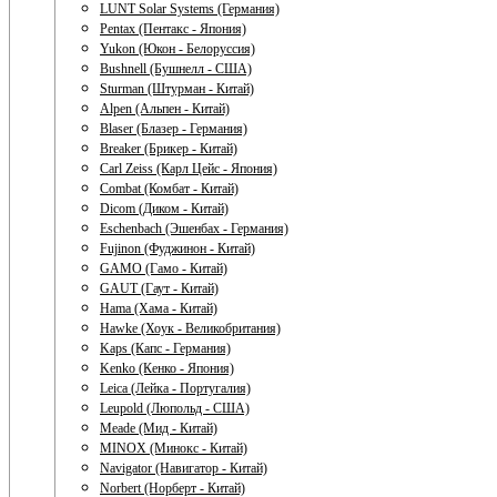
LUNT Solar Systems (Германия)
Pentax (Пентакс - Япония)
Yukon (Юкон - Белоруссия)
Bushnell (Бушнелл - США)
Sturman (Штурман - Китай)
Alpen (Альпен - Китай)
Blaser (Блазер - Германия)
Breaker (Брикер - Китай)
Carl Zeiss (Карл Цейс - Япония)
Combat (Комбат - Китай)
Dicom (Диком - Китай)
Eschenbach (Эшенбах - Германия)
Fujinon (Фуджинон - Китай)
GAMO (Гамо - Китай)
GAUT (Гаут - Китай)
Hama (Хама - Китай)
Hawke (Хоук - Великобритания)
Kaps (Капс - Германия)
Kenko (Кенко - Япония)
Leica (Лейка - Португалия)
Leupold (Люпольд - США)
Meade (Мид - Китай)
MINOX (Минокс - Китай)
Navigator (Навигатор - Китай)
Norbert (Норберт - Китай)