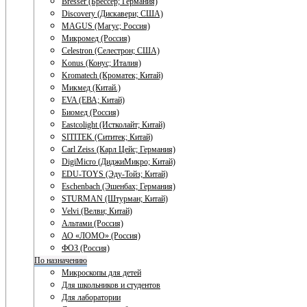
Bresser (Брессер; Германия)
Discovery (Дискавери; США)
MAGUS (Магус; Россия)
Микромед (Россия)
Celestron (Селестрон; США)
Konus (Конус; Италия)
Kromatech (Кроматек; Китай)
Микмед (Китай.)
EVA (ЕВА; Китай)
Биомед (Россия)
Eastcolight (Истколайт; Китай)
SITITEK (Сититек; Китай)
Carl Zeiss (Карл Цейс; Германия)
DigiMicro (ДиджиМикро; Китай)
EDU-TOYS (Эду-Тойз; Китай)
Eschenbach (Эшенбах; Германия)
STURMAN (Штурман; Китай)
Velvi (Велви; Китай)
Альтами (Россия)
АО «ЛОМО» (Россия)
ФОЗ (Россия)
По назначению
Микроскопы для детей
Для школьников и студентов
Для лаборатории