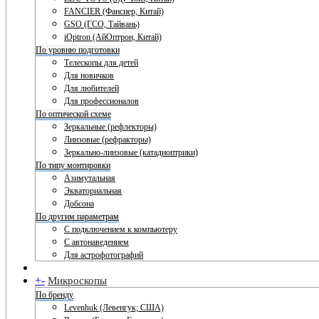
FANCIER (Фансиер, Китай)
GSO (ГСО, Тайвань)
iOptron (АйОптрон, Китай)
По уровню подготовки
Телескопы для детей
Для новичков
Для любителей
Для профессионалов
По оптической схеме
Зеркальные (рефлекторы)
Линзовые (рефракторы)
Зеркально-линзовые (катадиоптрики)
По типу монтировки
Азимутальная
Экваториальная
Добсона
По другим параметрам
С подключением к компьютеру
С автонаведением
Для астрофотографий
+
-
Микроскопы
По бренду
Levenhuk (Левенгук; США)