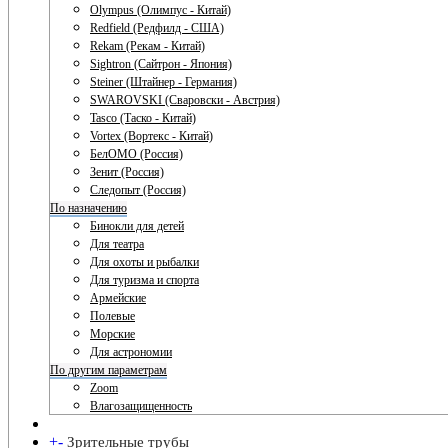
Olympus (Олимпус - Китай)
Redfield (Редфилд - США)
Rekam (Рекам - Китай)
Sightron (Сайтрон - Япония)
Steiner (Штайнер - Германия)
SWAROVSKI (Сваровски - Австрия)
Tasco (Таско - Китай)
Vortex (Вортекс - Китай)
БелОМО (Россия)
Зенит (Россия)
Следопыт (Россия)
По назначению
Бинокли для детей
Для театра
Для охоты и рыбалки
Для туризма и спорта
Армейские
Полевые
Морские
Для астрономии
По другим параметрам
Zoom
Влагозащищенность
+
-
Зрительные трубы