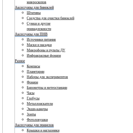
микроскопов
Аксессуары для биноклей
Штативы
Средства для очистки биноклей
Сумки и другие
принадлежности
Аксессуары для ПНВ
Источники питания
Маски и насадки
Микрофоны и пульты ДУ
Инфракрасные фонари
Разное
Компасы
Планетарии
Наборы для экспериментов
Фонари
Барометры и метеостанции
Часы
Глобусы
Металлоискатели
Экшн-камеры
Зонты
Фотоловушки
Аксессуары для прицелов
Крышки и наглазники