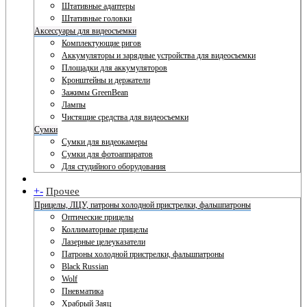
Штативные адаптеры
Штативные головки
Аксессуары для видеосъемки
Комплектующие ригов
Аккумуляторы и зарядные устройства для видеосъемки
Площадки для аккумуляторов
Кронштейны и держатели
Зажимы GreenBean
Лампы
Чистящие средства для видеосъемки
Сумки
Сумки для видеокамеры
Сумки для фотоаппаратов
Для студийного оборудования
+
-
Прочее
Прицелы, ЛЦУ, патроны холодной пристрелки, фальшпатроны
Оптические прицелы
Коллиматорные прицелы
Лазерные целеуказатели
Патроны холодной пристрелки, фальшпатроны
Black Russian
Wolf
Пневматика
Храбрый Заяц