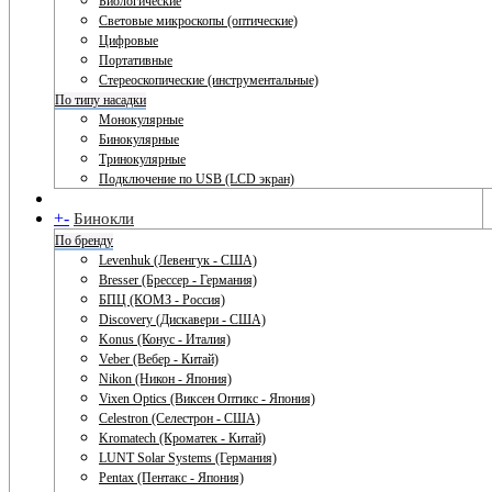
Биологические
Световые микроскопы (оптические)
Цифровые
Портативные
Стереоскопические (инструментальные)
По типу насадки
Монокулярные
Бинокулярные
Тринокулярные
Подключение по USB (LCD экран)
+
-
Бинокли
По бренду
Levenhuk (Левенгук - США)
Bresser (Брессер - Германия)
БПЦ (КОМЗ - Россия)
Discovery (Дискавери - США)
Konus (Конус - Италия)
Veber (Вебер - Китай)
Nikon (Никон - Япония)
Vixen Optics (Виксен Оптикс - Япония)
Celestron (Селестрон - США)
Kromatech (Кроматек - Китай)
LUNT Solar Systems (Германия)
Pentax (Пентакс - Япония)