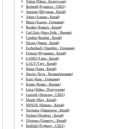
Yukon (Юкон - Белоруссия)
Bushnell (Бушнелл - США)
Sturman (Штурман - Китай)
Alpen (Альпен - Китай)
Blaser (Блазер - Германия)
Breaker (Брикер - Китай)
Carl Zeiss (Карл Цейс - Япония)
Combat (Комбат - Китай)
Dicom (Диком - Китай)
Eschenbach (Эшенбах - Германия)
Fujinon (Фуджинон - Китай)
GAMO (Гамо - Китай)
GAUT (Гаут - Китай)
Hama (Хама - Китай)
Hawke (Хоук - Великобритания)
Kaps (Капс - Германия)
Kenko (Кенко - Япония)
Leica (Лейка - Португалия)
Leupold (Люпольд - США)
Meade (Мид - Китай)
MINOX (Минокс - Китай)
Navigator (Навигатор - Китай)
Norbert (Норберт - Китай)
Olympus (Олимпус - Китай)
Redfield (Редфилд - США)