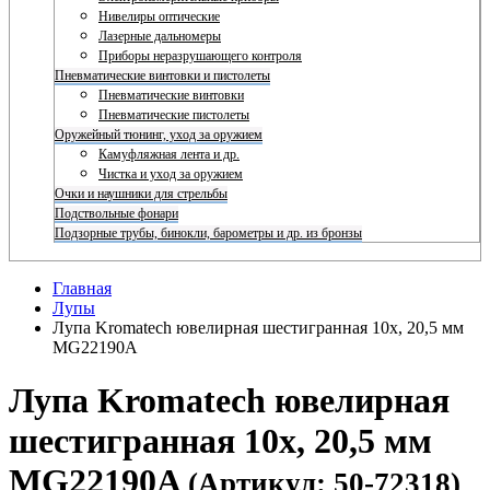
Нивелиры оптические
Лазерные дальномеры
Приборы неразрушающего контроля
Пневматические винтовки и пистолеты
Пневматические винтовки
Пневматические пистолеты
Оружейный тюнинг, уход за оружием
Камуфляжная лента и др.
Чистка и уход за оружием
Очки и наушники для стрельбы
Подствольные фонари
Подзорные трубы, бинокли, барометры и др. из бронзы
Главная
Лупы
Лупа Kromatech ювелирная шестигранная 10x, 20,5 мм
MG22190A
Лупа Kromatech ювелирная
шестигранная 10x, 20,5 мм
MG22190A
(Артикул: 50-72318)