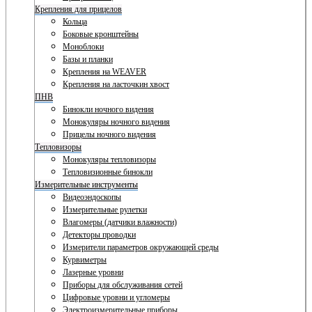
Крепления для прицелов
Кольца
Боковые кронштейны
Моноблоки
Базы и планки
Крепления на WEAVER
Крепления на ласточкин хвост
ПНВ
Бинокли ночного видения
Монокуляры ночного видения
Прицелы ночного видения
Тепловизоры
Монокуляры тепловизоры
Тепловизионные бинокли
Измерительные инструменты
Видеоэндоскопы
Измерительные рулетки
Влагомеры (датчики влажности)
Детекторы проводки
Измерители параметров окружающей среды
Курвиметры
Лазерные уровни
Приборы для обслуживания сетей
Цифровые уровни и угломеры
Электроизмерительные приборы