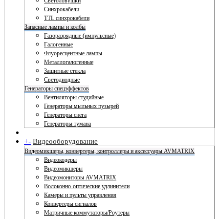
Светоловушки
Синхрокабели
TTL синхрокабели
Запасные лампы и колбы
Газоразрядные (импульсные)
Галогенные
Флуоресцентные лампы
Металлогалогенные
Защитные стекла
Светодиодные
Генераторы спецэффектов
Вентиляторы студийные
Генераторы мыльных пузырей
Генераторы снега
Генераторы тумана
+
-
Видеооборудование
Видеомикшеры, конвертеры, контроллеры и аксессуары AVMATRIX
Видеокодеры
Видеомикшеры
Видеомониторы AVMATRIX
Волоконно-оптические удлинители
Камеры и пульты управления
Конвертеры сигналов
Матричные коммутаторы/Роутеры