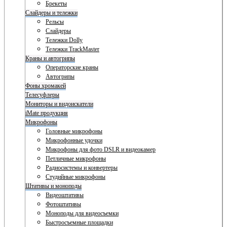
Брекеты
Слайдеры и тележки
Рельсы
Слайдеры
Тележки Dolly
Тележки TrackMaster
Краны и автогрипы
Операторские краны
Автогрипы
Фоны хромакей
Телесуфлеры
Мониторы и видоискатели
iMate продукция
Микрофоны
Головные микрофоны
Микрофонные удочки
Микрофоны для фото DSLR и видеокамер
Петличные микрофоны
Радиосистемы и конвертеры
Студийные микрофоны
Штативы и моноподы
Видеоштативы
Фотоштативы
Моноподы для видеосъемки
Быстросъемные площадки