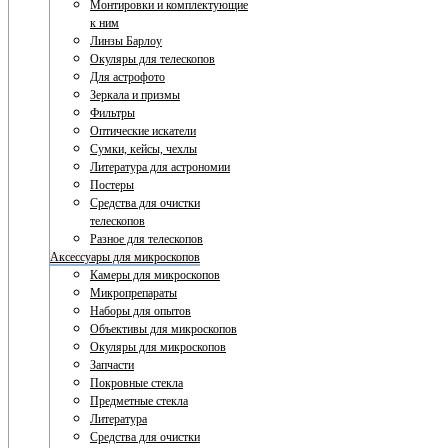
Монтировки и комплектующие
к ним
Линзы Барлоу
Окуляры для телескопов
Для астрофото
Зеркала и призмы
Фильтры
Оптические искатели
Сумки, кейсы, чехлы
Литература для астрономии
Постеры
Средства для очистки
телескопов
Разное для телескопов
Аксессуары для микроскопов
Камеры для микроскопов
Микропрепараты
Наборы для опытов
Объективы для микроскопов
Окуляры для микроскопов
Запчасти
Покровные стекла
Предметные стекла
Литература
Средства для очистки