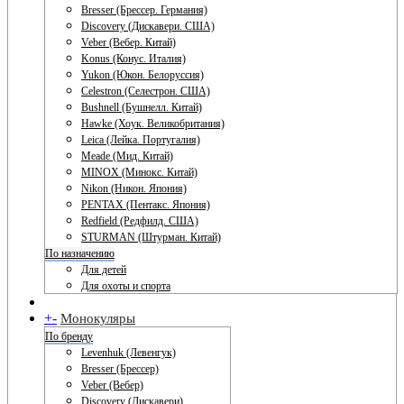
Bresser (Брессер. Германия)
Discovery (Дискавери. США)
Veber (Вебер. Китай)
Konus (Конус. Италия)
Yukon (Юкон. Белоруссия)
Celestron (Селестрон. США)
Bushnell (Бушнелл. Китай)
Hawke (Хоук. Великобритания)
Leica (Лейка. Португалия)
Meade (Мид. Китай)
MINOX (Минокс. Китай)
Nikon (Никон. Япония)
PENTAX (Пентакс. Япония)
Redfield (Редфилд. США)
STURMAN (Штурман. Китай)
По назначению
Для детей
Для охоты и спорта
+
-
Монокуляры
По бренду
Levenhuk (Левенгук)
Bresser (Брессер)
Veber (Вебер)
Discovery (Дискавери)