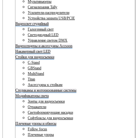
Мультивьюеры
Сигнализация Tally
Усилители-распределители
Устройства захвата USB/PCIE
Видеосвет студийный
Галогенный свет
Светодиодный LED
Управление светом DMX
Видеосендеры и аксессуары Accsoon
Накамерный свет LED
Стойки для видеосъемки
C-Stand
GBStand
MultiStand
Titan
Аксессуары к стойкам
Стедикамы и моторизованные системы
Модификаторы света
Зонты для видеосъемки
Отражатели
Светоформирующие насадки
Софтбоксы для видеосъемки
Плечевые упоры и обвесы
Follow focus
Плечевые упоры