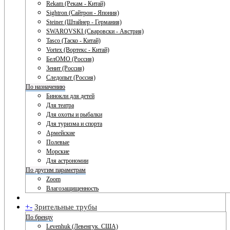
Rekam (Рекам - Китай)
Sightron (Сайтрон - Япония)
Steiner (Штайнер - Германия)
SWAROVSKI (Сваровски - Австрия)
Tasco (Таско - Китай)
Vortex (Вортекс - Китай)
БелОМО (Россия)
Зенит (Россия)
Следопыт (Россия)
По назначению
Бинокли для детей
Для театра
Для охоты и рыбалки
Для туризма и спорта
Армейские
Полевые
Морские
Для астрономии
По другим параметрам
Zoom
Влагозащищенность
+
-
Зрительные трубы
По бренду
Levenhuk (Левенгук. США)