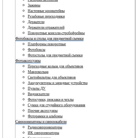
Зажимы
Настенные кронштейны
Резьбовые переходники
Держатели
Держатели отражателей
Поворотные консоли-стробофреймы
Фотобоксы и столы для предметной съемки
Платформы поворотные
Фотобоксы
Фотостолы для предметной съемки
Фотоаксессуары
Переходные кольца для объективов
Макрокольца
Светофильтры для объективов
Аккумуляторы и зарядные устройства
Пульты ДУ
Видоискатели
Фотосумки, рюкзаки и чехлы
Сумки для студийного оборудования
Прочие аксессуары
Фоторамки и альбомы
Синхронизаторы и синхрокабели
Радиосинхронизаторы
ИК синхронизаторы