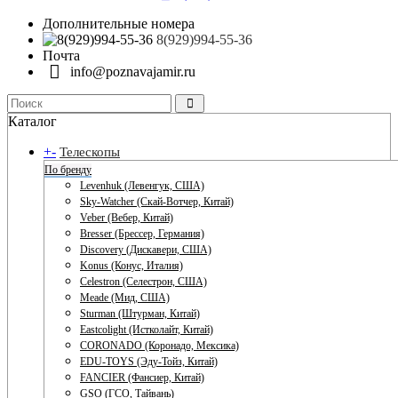
Дополнительные номера
8(929)994-55-36
Почта
info@poznavajamir.ru
Каталог
+
-
Телескопы
По бренду
Levenhuk (Левенгук, США)
Sky-Watcher (Скай-Вотчер, Китай)
Veber (Вебер, Китай)
Bresser (Брессер, Германия)
Discovery (Дискавери, США)
Konus (Конус, Италия)
Celestron (Селестрон, США)
Meade (Мид, США)
Sturman (Штурман, Китай)
Eastcolight (Истколайт, Китай)
CORONADO (Коронадо, Мексика)
EDU-TOYS (Эду-Тойз, Китай)
FANCIER (Фансиер, Китай)
GSO (ГСО, Тайвань)