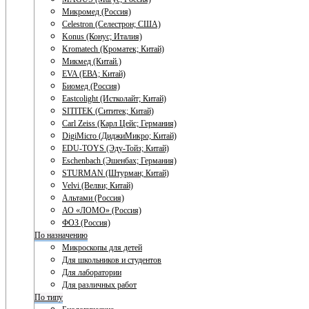
Микромед (Россия)
Celestron (Селестрон; США)
Konus (Конус; Италия)
Kromatech (Кроматек; Китай)
Микмед (Китай.)
EVA (ЕВА; Китай)
Биомед (Россия)
Eastcolight (Истколайт; Китай)
SITITEK (Сититек; Китай)
Carl Zeiss (Карл Цейс; Германия)
DigiMicro (ДиджиМикро; Китай)
EDU-TOYS (Эду-Тойз; Китай)
Eschenbach (Эшенбах; Германия)
STURMAN (Штурман; Китай)
Velvi (Велви; Китай)
Альтами (Россия)
АО «ЛОМО» (Россия)
ФОЗ (Россия)
По назначению
Микроскопы для детей
Для школьников и студентов
Для лаборатории
Для различных работ
По типу