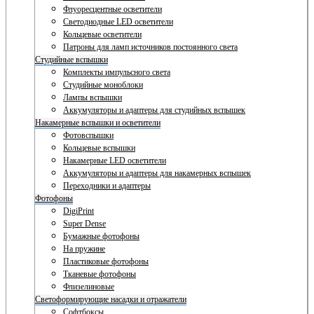
Флуоресцентные осветители
Светодиодные LED осветители
Кольцевые осветители
Патроны для ламп источников постоянного света
Студийные вспышки
Комплекты импульсного света
Студийные моноблоки
Лампы вспышки
Аккумуляторы и адаптеры для студийных вспышек
Накамерные вспышки и осветители
Фотовспышки
Кольцевые вспышки
Накамерные LED осветители
Аккумуляторы и адаптеры для накамерных вспышек
Переходники и адаптеры
Фотофоны
DigiPrint
Super Dense
Бумажные фотофоны
На пружине
Пластиковые фотофоны
Тканевые фотофоны
Флизелиновые
Светоформирующие насадки и отражатели
Софтбоксы