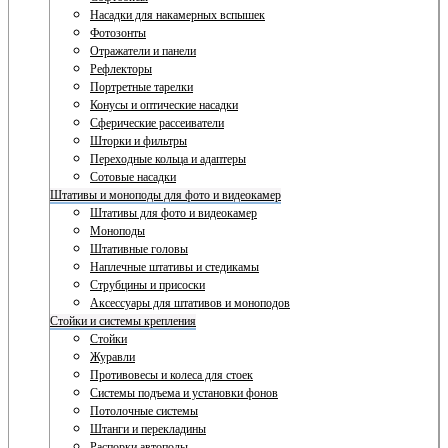
Насадки для накамерных вспышек
Фотозонты
Отражатели и панели
Рефлекторы
Портретные тарелки
Конусы и оптические насадки
Сферические рассеиватели
Шторки и фильтры
Переходные кольца и адаптеры
Сотовые насадки
Штативы и моноподы для фото и видеокамер
Штативы для фото и видеокамер
Моноподы
Штативные головы
Наплечные штативы и стедикамы
Струбцины и присоски
Аксессуары для штативов и моноподов
Стойки и системы крепления
Стойки
Журавли
Противовесы и колеса для стоек
Системы подъема и установки фонов
Потолочные системы
Штанги и перекладины
Распорки автополы