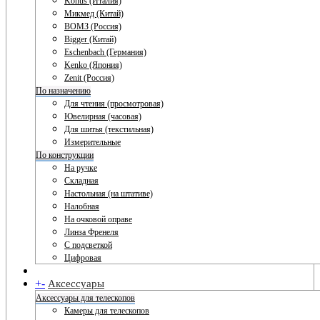
Konus (Италия)
Микмед (Китай)
ВОМЗ (Россия)
Bigger (Китай)
Eschenbach (Германия)
Kenko (Япония)
Zenit (Россия)
По назначению
Для чтения (просмотровая)
Ювелирная (часовая)
Для шитья (текстильная)
Измерительные
По конструкции
На ручке
Складная
Настольная (на штативе)
Налобная
На очковой оправе
Линза Френеля
С подсветкой
Цифровая
+
-
Аксессуары
Аксессуары для телескопов
Камеры для телескопов