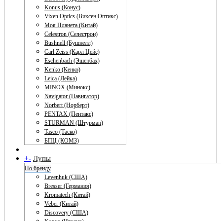
Konus (Конус)
Vixen Optics (Виксен Оптикс)
Моя Планета (Китай)
Celestron (Селестрон)
Bushnell (Бушнелл)
Carl Zeiss (Карл Цейс)
Eschenbach (Эшенбах)
Kenko (Кенко)
Leica (Лейка)
MINOX (Минокс)
Navigator (Навигатор)
Norbert (Норберт)
PENTAX (Пентакс)
STURMAN (Штурман)
Tasco (Таско)
БПЦ (КОМЗ)
+
-
Лупы
По бренду
Levenhuk (США)
Bresser (Германия)
Kromatech (Китай)
Veber (Китай)
Discovery (США)