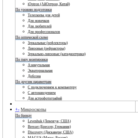
iOptron (АйОптрон, Китай)
По уровню подготовки
Телескопы для детей
Для новичков
Для любителей
Для профессионалов
По оптической схеме
Зеркальные (рефлекторы)
Линзовые (рефракторы)
Зеркально-линзовые (катадиоптрики)
По типу монтировки
Азимутальная
Экваториальная
Добсона
По другим параметрам
С подключением к компьютеру
С автонаведением
Для астрофотографий
+
-
Микроскопы
По бренду
Levenhuk (Левенгук; США)
Bresser (Брессер; Германия)
Discovery (Дискавери; США)
MAGUS (Магус; Россия)