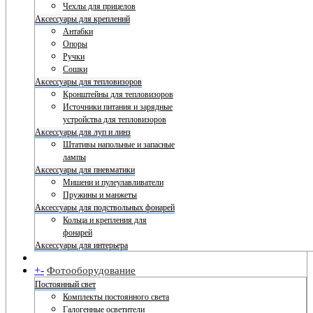
Чехлы для прицелов
Аксессуары для креплений
Антабки
Опоры
Ручки
Сошки
Аксессуары для тепловизоров
Кронштейны для тепловизоров
Источники питания и зарядные
устройства для тепловизоров
Аксессуары для луп и линз
Штативы напольные и запасные
лампы
Аксессуары для пневматики
Мишени и пулеулавливатели
Пружины и манжеты
Аксессуары для подствольных фонарей
Кольца и крепления для
фонарей
Аксессуары для интерьера
+
-
Фотооборудование
Постоянный свет
Комплекты постоянного света
Галогенные осветители