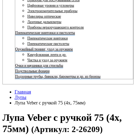
Приборы для обслуживания сетей
Цифровые уровни и угломеры
Электроизмерительные приборы
Нивелиры оптические
Лазерные дальномеры
Приборы неразрушающего контроля
Пневматические винтовки и пистолеты
Пневматические винтовки
Пневматические пистолеты
Оружейный тюнинг, уход за оружием
Камуфляжная лента и др.
Чистка и уход за оружием
Очки и наушники для стрельбы
Подствольные фонари
Подзорные трубы, бинокли, барометры и др. из бронзы
Главная
Лупы
Лупа Veber с ручкой 75 (4х, 75мм)
Лупа Veber с ручкой 75 (4х,
75мм)
(Артикул: 2-26209)