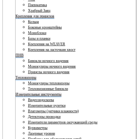
Пневматика
Храбрый Заяц
Крепления для прицелов
Кольца
Боковые кронштейны
Моноблоки
Базы и планки
Крепления на WEAVER
Крепления на ласточкин хвост
ПНВ
Бинокли ночного видения
Монокуляры ночного видения
Прицелы ночного видения
Тепловизоры
Монокуляры тепловизоры
Тепловизионные бинокли
Измерительные инструменты
Видеоэндоскопы
Измерительные рулетки
Влагомеры (датчики влажности)
Детекторы проводки
Измерители параметров окружающей среды
Курвиметры
Лазерные уровни