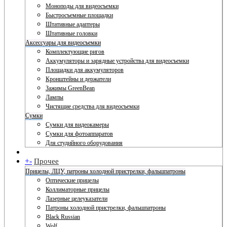
Моноподы для видеосъемки
Быстросъемные площадки
Штативные адаптеры
Штативные головки
Аксессуары для видеосъемки
Комплектующие ригов
Аккумуляторы и зарядные устройства для видеосъемки
Площадки для аккумуляторов
Кронштейны и держатели
Зажимы GreenBean
Лампы
Чистящие средства для видеосъемки
Сумки
Сумки для видеокамеры
Сумки для фотоаппаратов
Для студийного оборудования
+
-
Прочее
Прицелы, ЛЦУ, патроны холодной пристрелки, фальшпатроны
Оптические прицелы
Коллиматорные прицелы
Лазерные целеуказатели
Патроны холодной пристрелки, фальшпатроны
Black Russian
Wolf