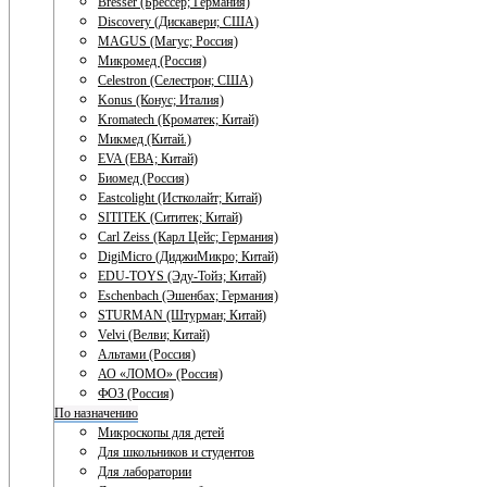
Bresser (Брессер; Германия)
Discovery (Дискавери; США)
MAGUS (Магус; Россия)
Микромед (Россия)
Celestron (Селестрон; США)
Konus (Конус; Италия)
Kromatech (Кроматек; Китай)
Микмед (Китай.)
EVA (ЕВА; Китай)
Биомед (Россия)
Eastcolight (Истколайт; Китай)
SITITEK (Сититек; Китай)
Carl Zeiss (Карл Цейс; Германия)
DigiMicro (ДиджиМикро; Китай)
EDU-TOYS (Эду-Тойз; Китай)
Eschenbach (Эшенбах; Германия)
STURMAN (Штурман; Китай)
Velvi (Велви; Китай)
Альтами (Россия)
АО «ЛОМО» (Россия)
ФОЗ (Россия)
По назначению
Микроскопы для детей
Для школьников и студентов
Для лаборатории