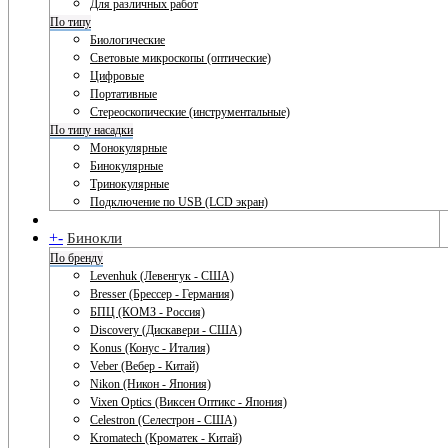
Для различных работ
По типу
Биологические
Световые микроскопы (оптические)
Цифровые
Портативные
Стереоскопические (инструментальные)
По типу насадки
Монокулярные
Бинокулярные
Тринокулярные
Подключение по USB (LCD экран)
+
-
Бинокли
По бренду
Levenhuk (Левенгук - США)
Bresser (Брессер - Германия)
БПЦ (КОМЗ - Россия)
Discovery (Дискавери - США)
Konus (Конус - Италия)
Veber (Вебер - Китай)
Nikon (Никон - Япония)
Vixen Optics (Виксен Оптикс - Япония)
Celestron (Селестрон - США)
Kromatech (Кроматек - Китай)