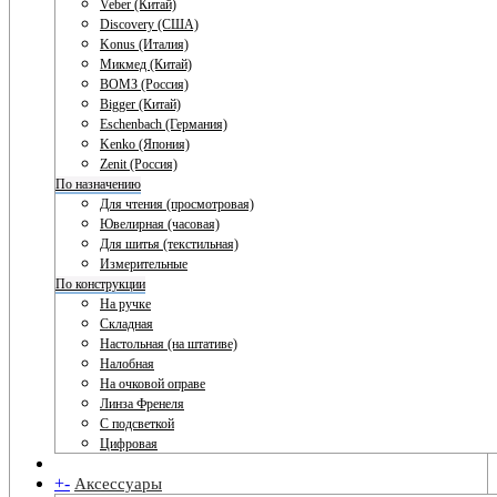
Veber (Китай)
Discovery (США)
Konus (Италия)
Микмед (Китай)
ВОМЗ (Россия)
Bigger (Китай)
Eschenbach (Германия)
Kenko (Япония)
Zenit (Россия)
По назначению
Для чтения (просмотровая)
Ювелирная (часовая)
Для шитья (текстильная)
Измерительные
По конструкции
На ручке
Складная
Настольная (на штативе)
Налобная
На очковой оправе
Линза Френеля
С подсветкой
Цифровая
+
-
Аксессуары