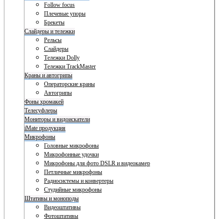
Follow focus
Плечевые упоры
Брекеты
Слайдеры и тележки
Рельсы
Слайдеры
Тележки Dolly
Тележки TrackMaster
Краны и автогрипы
Операторские краны
Автогрипы
Фоны хромакей
Телесуфлеры
Мониторы и видоискатели
iMate продукция
Микрофоны
Головные микрофоны
Микрофонные удочки
Микрофоны для фото DSLR и видеокамер
Петличные микрофоны
Радиосистемы и конвертеры
Студийные микрофоны
Штативы и моноподы
Видеоштативы
Фотоштативы