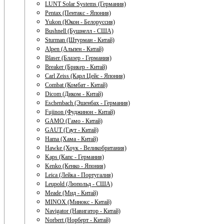
LUNT Solar Systems (Германия)
Pentax (Пентакс - Япония)
Yukon (Юкон - Белоруссия)
Bushnell (Бушнелл - США)
Sturman (Штурман - Китай)
Alpen (Альпен - Китай)
Blaser (Блазер - Германия)
Breaker (Брикер - Китай)
Carl Zeiss (Карл Цейс - Япония)
Combat (Комбат - Китай)
Dicom (Диком - Китай)
Eschenbach (Эшенбах - Германия)
Fujinon (Фуджинон - Китай)
GAMO (Гамо - Китай)
GAUT (Гаут - Китай)
Hama (Хама - Китай)
Hawke (Хоук - Великобритания)
Kaps (Капс - Германия)
Kenko (Кенко - Япония)
Leica (Лейка - Португалия)
Leupold (Люпольд - США)
Meade (Мид - Китай)
MINOX (Минокс - Китай)
Navigator (Навигатор - Китай)
Norbert (Норберт - Китай)