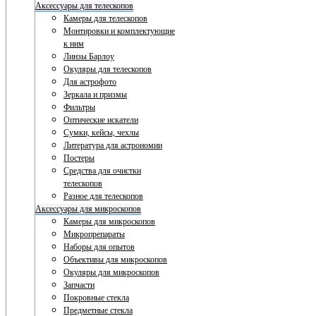
Аксессуары для телескопов
Камеры для телескопов
Монтировки и комплектующие
к ним
Линзы Барлоу
Окуляры для телескопов
Для астрофото
Зеркала и призмы
Фильтры
Оптические искатели
Сумки, кейсы, чехлы
Литература для астрономии
Постеры
Средства для очистки
телескопов
Разное для телескопов
Аксессуары для микроскопов
Камеры для микроскопов
Микропрепараты
Наборы для опытов
Объективы для микроскопов
Окуляры для микроскопов
Запчасти
Покровные стекла
Предметные стекла