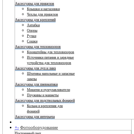
Аксессуары для прицелов
Крышки и наглазники
Чехлы для прицелов
Аксессуары для креплений
Антабки
Опоры
Ручки
Сошки
Аксессуары для тепловизоров
Кронштейны для тепловизоров
Источники питания и зарядные
устройства для тепловизоров
Аксессуары для луп и линз
Штативы напольные и запасные
лампы
Аксессуары для пневматики
Мишени и пулеулавливатели
Пружины и манжеты
Аксессуары для подствольных фонарей
Кольца и крепления для
фонарей
Аксессуары для интерьера
+
-
Фотооборудование
Постоянный свет