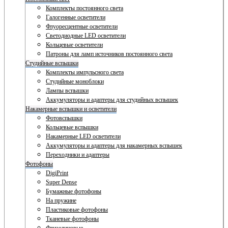
Комплекты постоянного света
Галогенные осветители
Флуоресцентные осветители
Светодиодные LED осветители
Кольцевые осветители
Патроны для ламп источников постоянного света
Студийные вспышки
Комплекты импульсного света
Студийные моноблоки
Лампы вспышки
Аккумуляторы и адаптеры для студийных вспышек
Накамерные вспышки и осветители
Фотовспышки
Кольцевые вспышки
Накамерные LED осветители
Аккумуляторы и адаптеры для накамерных вспышек
Переходники и адаптеры
Фотофоны
DigiPrint
Super Dense
Бумажные фотофоны
На пружине
Пластиковые фотофоны
Тканевые фотофоны