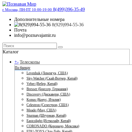
8(499)396-35-49
г. Москва, ПН-ПТ 10:00-19:00
Дополнительные номера
8(929)994-55-36
Почта
info@poznavajamir.ru
Каталог
+
-
Телескопы
По бренду
Levenhuk (Левенгук, США)
Sky-Watcher (Скай-Вотчер, Китай)
Veber (Вебер, Китай)
Bresser (Брессер, Германия)
Discovery (Дискавери, США)
Konus (Конус, Италия)
Celestron (Селестрон, США)
Meade (Мид, США)
Sturman (Штурман, Китай)
Eastcolight (Истколайт, Китай)
CORONADO (Коронадо, Мексика)
EDU-TOYS (Эду-Тойз, Китай)