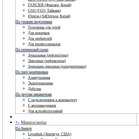
FANCIER (Фансиер, Китай)
GSO (ГСО, Тайвань)
iOptron (АйОптрон, Китай)
По уровню подготовки
Телескопы для детей
Для новичков
Для любителей
Для профессионалов
По оптической схеме
Зеркальные (рефлекторы)
Линзовые (рефракторы)
Зеркально-линзовые (катадиоптрики)
По типу монтировки
Азимутальная
Экваториальная
Добсона
По другим параметрам
С подключением к компьютеру
С автонаведением
Для астрофотографий
+
-
Микроскопы
По бренду
Levenhuk (Левенгук; США)