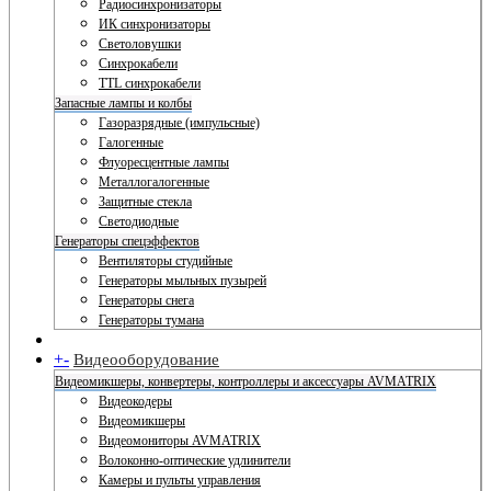
Радиосинхронизаторы
ИК синхронизаторы
Светоловушки
Синхрокабели
TTL синхрокабели
Запасные лампы и колбы
Газоразрядные (импульсные)
Галогенные
Флуоресцентные лампы
Металлогалогенные
Защитные стекла
Светодиодные
Генераторы спецэффектов
Вентиляторы студийные
Генераторы мыльных пузырей
Генераторы снега
Генераторы тумана
+
-
Видеооборудование
Видеомикшеры, конвертеры, контроллеры и аксессуары AVMATRIX
Видеокодеры
Видеомикшеры
Видеомониторы AVMATRIX
Волоконно-оптические удлинители
Камеры и пульты управления