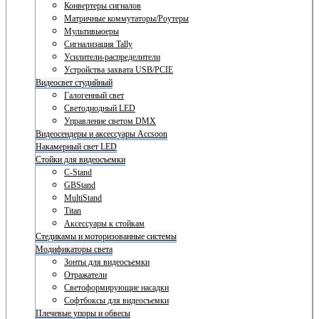
Конвертеры сигналов
Матричные коммутаторы/Роутеры
Мультивьюеры
Сигнализация Tally
Усилители-распределители
Устройства захвата USB/PCIE
Видеосвет студийный
Галогенный свет
Светодиодный LED
Управление светом DMX
Видеосендеры и аксессуары Accsoon
Накамерный свет LED
Стойки для видеосъемки
C-Stand
GBStand
MultiStand
Titan
Аксессуары к стойкам
Стедикамы и моторизованные системы
Модификаторы света
Зонты для видеосъемки
Отражатели
Светоформирующие насадки
Софтбоксы для видеосъемки
Плечевые упоры и обвесы