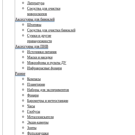
Литература
Средства для очистки
микроскопов
Аксессуары для биноклей
Штативы
Средства для очистки биноклей
Сумки и другие
принадлежности
Аксессуары для ПНВ
Источники питания
Маски и насадки
Микрофоны и пульты ДУ
Инфракрасные фонари
Разное
Компасы
Планетарии
Наборы для экспериментов
Фонари
Барометры и метеостанции
Часы
Глобусы
Металлоискатели
Экшн-камеры
Зонты
Фотоловушки