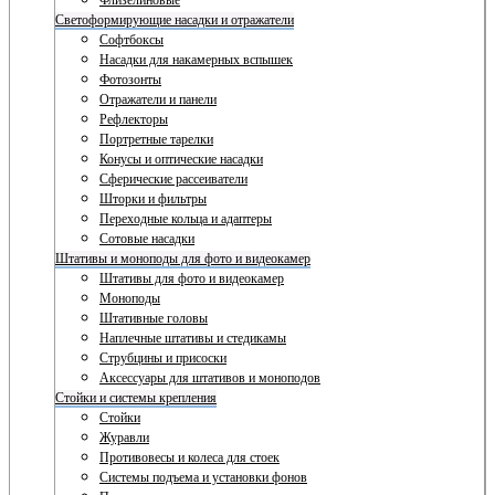
Флизелиновые
Светоформирующие насадки и отражатели
Софтбоксы
Насадки для накамерных вспышек
Фотозонты
Отражатели и панели
Рефлекторы
Портретные тарелки
Конусы и оптические насадки
Сферические рассеиватели
Шторки и фильтры
Переходные кольца и адаптеры
Сотовые насадки
Штативы и моноподы для фото и видеокамер
Штативы для фото и видеокамер
Моноподы
Штативные головы
Наплечные штативы и стедикамы
Струбцины и присоски
Аксессуары для штативов и моноподов
Стойки и системы крепления
Стойки
Журавли
Противовесы и колеса для стоек
Системы подъема и установки фонов