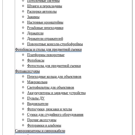
Потолочные системы
Штанги и перекладины
Распорки автополы
Зажимы
Настенные кронштейны
Резьбовые переходники
Держатели
Держатели отражателей
Поворотные консоли-стробофреймы
Фотобоксы и столы для предметной съемки
Платформы поворотные
Фотобоксы
Фотостолы для предметной съемки
Фотоаксессуары
Переходные кольца для объективов
Макрокольца
Светофильтры для объективов
Аккумуляторы и зарядные устройства
Пульты ДУ
Видоискатели
Фотосумки, рюкзаки и чехлы
Сумки для студийного оборудования
Прочие аксессуары
Фоторамки и альбомы
Синхронизаторы и синхрокабели