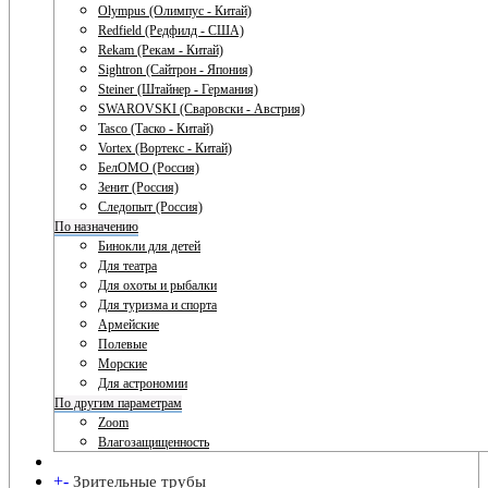
Olympus (Олимпус - Китай)
Redfield (Редфилд - США)
Rekam (Рекам - Китай)
Sightron (Сайтрон - Япония)
Steiner (Штайнер - Германия)
SWAROVSKI (Сваровски - Австрия)
Tasco (Таско - Китай)
Vortex (Вортекс - Китай)
БелОМО (Россия)
Зенит (Россия)
Следопыт (Россия)
По назначению
Бинокли для детей
Для театра
Для охоты и рыбалки
Для туризма и спорта
Армейские
Полевые
Морские
Для астрономии
По другим параметрам
Zoom
Влагозащищенность
+
-
Зрительные трубы