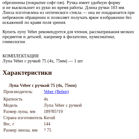
обрезинены (покрытие софт-тач). Ручка имеет удобную форму
и не выскользнет из руки во время работы. Длина ручки 103 мм.
Линза изготовлена из оптического стекла — она не поцарапается при
небрежном обращении и позволяет получать яркое изображение без
искажений по краям поля зрения.
Купить лупу Veber рекомендуется для чтения, рассматривания мелких
предметов и деталей, например в филателии, нумизматике,
геммологии.
КОМПЛЕКТАЦИЯ
Лупа Veber с ручкой 75 (4х, 75мм) — 1 шт
Характеристики
Лупа Veber с ручкой 75 (4х, 75мм)
Производитель:
Veber (Вебер)
Кратность
4х
Модель
Лупа Veber с ручкой
Размер лупы, мм
189?85?19
Страна изготовитель
Китай
Вес, г
144
Размер линзы, мм
? 75