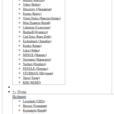
Bresser (Брессер)
Veber (Вебер)
Discovery (Дискавери)
Konus (Конус)
Vixen Optics (Виксен Оптикс)
Моя Планета (Китай)
Celestron (Селестрон)
Bushnell (Бушнелл)
Carl Zeiss (Карл Цейс)
Eschenbach (Эшенбах)
Kenko (Кенко)
Leica (Лейка)
MINOX (Минокс)
Navigator (Навигатор)
Norbert (Норберт)
PENTAX (Пентакс)
STURMAN (Штурман)
Tasco (Таско)
БПЦ (КОМЗ)
+
-
Лупы
По бренду
Levenhuk (США)
Bresser (Германия)
Kromatech (Китай)