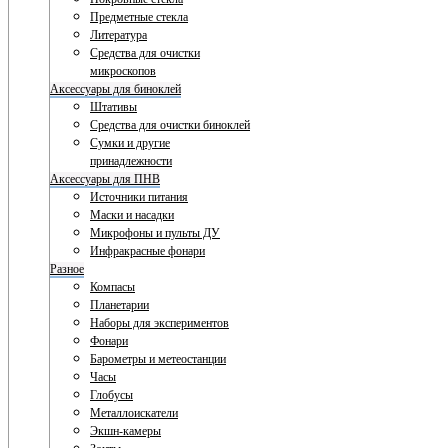
Предметные стекла
Литература
Средства для очистки
микроскопов
Аксессуары для биноклей
Штативы
Средства для очистки биноклей
Сумки и другие
принадлежности
Аксессуары для ПНВ
Источники питания
Маски и насадки
Микрофоны и пульты ДУ
Инфракрасные фонари
Разное
Компасы
Планетарии
Наборы для экспериментов
Фонари
Барометры и метеостанции
Часы
Глобусы
Металлоискатели
Экшн-камеры