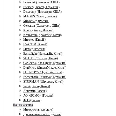
Levenhuk (Левенгук; США)
Bresser (Брессер; Германия)
Discovery (Дискавери; США)
MAGUS (Магус; Россия)
Микромед (Россия)
Celestron (Селестрон; США)
Konus (Конус; Италия)
Kromatech (Кроматек; Китай)
Микмед (Китай.)
EVA (ЕВА; Китай)
Биомед (Россия)
Eastcolight (Истколайт; Китай)
SITITEK (Сититек; Китай)
Carl Zeiss (Карл Цейс; Германия)
DigiMicro (ДиджиМикро; Китай)
EDU-TOYS (Эду-Тойз; Китай)
Eschenbach (Эшенбах; Германия)
STURMAN (Штурман; Китай)
Velvi (Велви; Китай)
Альтами (Россия)
АО «ЛОМО» (Россия)
ФОЗ (Россия)
По назначению
Микроскопы для детей
Для школьников и студентов