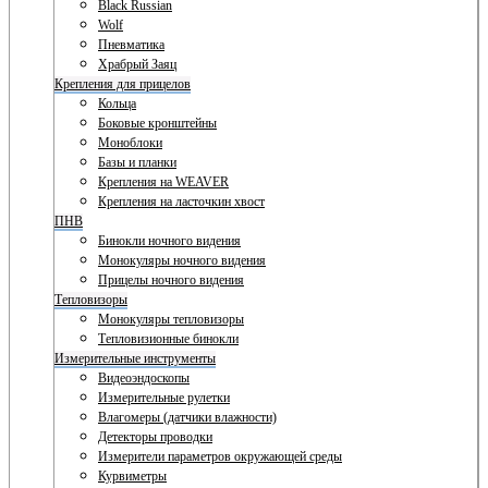
Black Russian
Wolf
Пневматика
Храбрый Заяц
Крепления для прицелов
Кольца
Боковые кронштейны
Моноблоки
Базы и планки
Крепления на WEAVER
Крепления на ласточкин хвост
ПНВ
Бинокли ночного видения
Монокуляры ночного видения
Прицелы ночного видения
Тепловизоры
Монокуляры тепловизоры
Тепловизионные бинокли
Измерительные инструменты
Видеоэндоскопы
Измерительные рулетки
Влагомеры (датчики влажности)
Детекторы проводки
Измерители параметров окружающей среды
Курвиметры