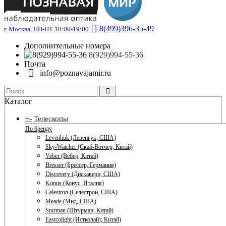
8(499)396-35-49
г. Москва, ПН-ПТ 10:00-19:00
Дополнительные номера
8(929)994-55-36
Почта
info@poznavajamir.ru
Каталог
+
-
Телескопы
По бренду
Levenhuk (Левенгук, США)
Sky-Watcher (Скай-Вотчер, Китай)
Veber (Вебер, Китай)
Bresser (Брессер, Германия)
Discovery (Дискавери, США)
Konus (Конус, Италия)
Celestron (Селестрон, США)
Meade (Мид, США)
Sturman (Штурман, Китай)
Eastcolight (Истколайт, Китай)