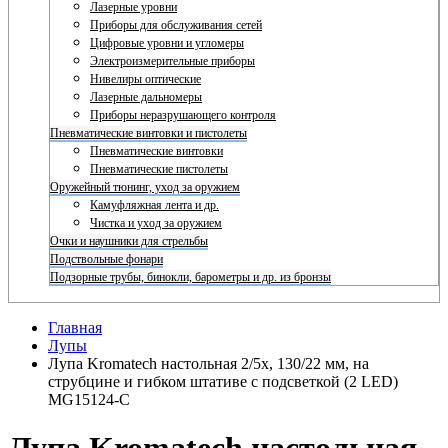
Лазерные уровни
Приборы для обслуживания сетей
Цифровые уровни и угломеры
Электроизмерительные приборы
Нивелиры оптические
Лазерные дальномеры
Приборы неразрушающего контроля
Пневматические винтовки и пистолеты
Пневматические винтовки
Пневматические пистолеты
Оружейный тюнинг, уход за оружием
Камуфляжная лента и др.
Чистка и уход за оружием
Очки и наушники для стрельбы
Подствольные фонари
Подзорные трубы, бинокли, барометры и др. из бронзы
Главная
Лупы
Лупа Kromatech настольная 2/5x, 130/22 мм, на
струбцине и гибком штативе с подсветкой (2 LED)
MG15124-C