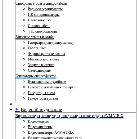
Синхронизаторы и синхрокабели
Радиосинхронизаторы
ИК синхронизаторы
Светоловушки
Синхрокабели
TTL синхрокабели
Запасные лампы и колбы
Газоразрядные (импульсные)
Галогенные
Флуоресцентные лампы
Металлогалогенные
Защитные стекла
Светодиодные
Генераторы спецэффектов
Вентиляторы студийные
Генераторы мыльных пузырей
Генераторы снега
Генераторы тумана
+
-
Видеооборудование
Видеомикшеры, конвертеры, контроллеры и аксессуары AVMATRIX
Видеокодеры
Видеомикшеры
Видеомониторы AVMATRIX
Волоконно-оптические удлинители