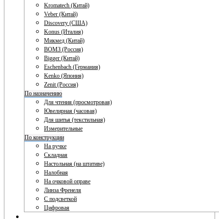
Kromatech (Китай)
Veber (Китай)
Discovery (США)
Konus (Италия)
Микмед (Китай)
ВОМЗ (Россия)
Bigger (Китай)
Eschenbach (Германия)
Kenko (Япония)
Zenit (Россия)
По назначению
Для чтения (просмотровая)
Ювелирная (часовая)
Для шитья (текстильная)
Измерительные
По конструкции
На ручке
Складная
Настольная (на штативе)
Налобная
На очковой оправе
Линза Френеля
С подсветкой
Цифровая