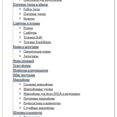
Плечевые упоры и обвесы
Follow focus
Плечевые упоры
Брекеты
Слайдеры и тележки
Рельсы
Слайдеры
Тележки Dolly
Тележки TrackMaster
Краны и автогрипы
Операторские краны
Автогрипы
Фоны хромакей
Телесуфлеры
Мониторы и видоискатели
iMate продукция
Микрофоны
Головные микрофоны
Микрофонные удочки
Микрофоны для фото DSLR и видеокамер
Петличные микрофоны
Радиосистемы и конвертеры
Студийные микрофоны
Штативы и моноподы