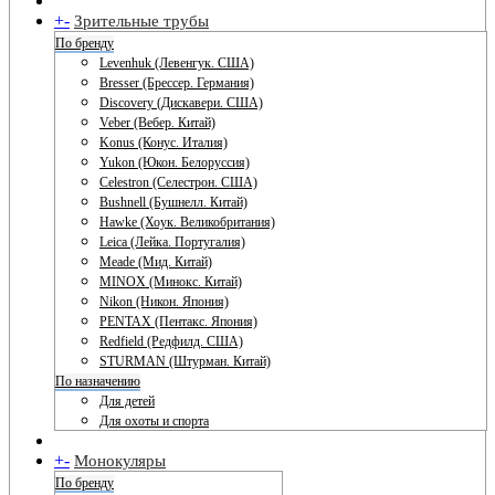
+
-
Зрительные трубы
По бренду
Levenhuk (Левенгук. США)
Bresser (Брессер. Германия)
Discovery (Дискавери. США)
Veber (Вебер. Китай)
Konus (Конус. Италия)
Yukon (Юкон. Белоруссия)
Celestron (Селестрон. США)
Bushnell (Бушнелл. Китай)
Hawke (Хоук. Великобритания)
Leica (Лейка. Португалия)
Meade (Мид. Китай)
MINOX (Минокс. Китай)
Nikon (Никон. Япония)
PENTAX (Пентакс. Япония)
Redfield (Редфилд. США)
STURMAN (Штурман. Китай)
По назначению
Для детей
Для охоты и спорта
+
-
Монокуляры
По бренду