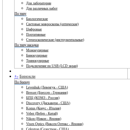
Для лаборатории
Для различных работ
По типу
Биологические
Световые микроскопы (оптические)
Цифровые
Портативные
Стереоскопические (инструментальные)
По типу насадки
Монокулярные
Бинокулярные
Тринокулярные
Подключение по USB (LCD экран)
+
-
Бинокли
По бренду
Levenhuk (Левенгук - США)
Bresser (Брессер - Германия)
БПЦ (КОМЗ - Россия)
Discovery (Дискавери - США)
Konus (Конус - Италия)
Veber (Вебер - Китай)
Nikon (Никон - Япония)
Vixen Optics (Виксен Оптикс - Япония)
Celestron (Селестрон - США)