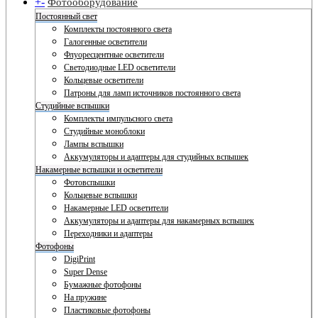
+
-
Фотооборудование
Постоянный свет
Комплекты постоянного света
Галогенные осветители
Флуоресцентные осветители
Светодиодные LED осветители
Кольцевые осветители
Патроны для ламп источников постоянного света
Студийные вспышки
Комплекты импульсного света
Студийные моноблоки
Лампы вспышки
Аккумуляторы и адаптеры для студийных вспышек
Накамерные вспышки и осветители
Фотовспышки
Кольцевые вспышки
Накамерные LED осветители
Аккумуляторы и адаптеры для накамерных вспышек
Переходники и адаптеры
Фотофоны
DigiPrint
Super Dense
Бумажные фотофоны
На пружине
Пластиковые фотофоны