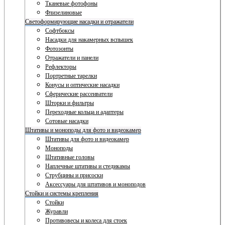
Тканевые фотофоны
Флизелиновые
Светоформирующие насадки и отражатели
Софтбоксы
Насадки для накамерных вспышек
Фотозонты
Отражатели и панели
Рефлекторы
Портретные тарелки
Конусы и оптические насадки
Сферические рассеиватели
Шторки и фильтры
Переходные кольца и адаптеры
Сотовые насадки
Штативы и моноподы для фото и видеокамер
Штативы для фото и видеокамер
Моноподы
Штативные головы
Наплечные штативы и стедикамы
Струбцины и присоски
Аксессуары для штативов и моноподов
Стойки и системы крепления
Стойки
Журавли
Противовесы и колеса для стоек