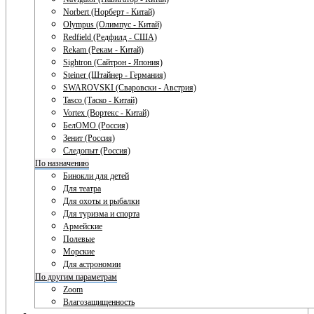
Norbert (Норберт - Китай)
Olympus (Олимпус - Китай)
Redfield (Редфилд - США)
Rekam (Рекам - Китай)
Sightron (Сайтрон - Япония)
Steiner (Штайнер - Германия)
SWAROVSKI (Сваровски - Австрия)
Tasco (Таско - Китай)
Vortex (Вортекс - Китай)
БелОМО (Россия)
Зенит (Россия)
Следопыт (Россия)
По назначению
Бинокли для детей
Для театра
Для охоты и рыбалки
Для туризма и спорта
Армейские
Полевые
Морские
Для астрономии
По другим параметрам
Zoom
Влагозащищенность