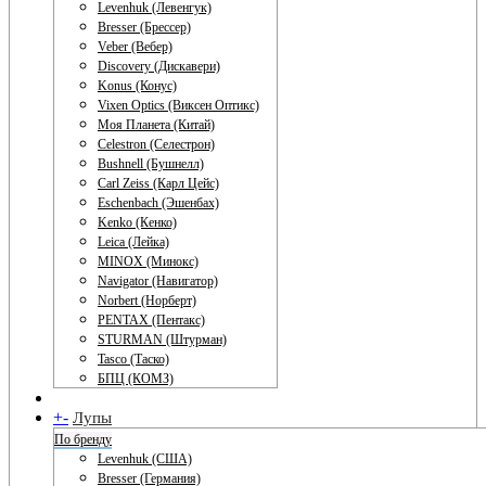
Levenhuk (Левенгук)
Bresser (Брессер)
Veber (Вебер)
Discovery (Дискавери)
Konus (Конус)
Vixen Optics (Виксен Оптикс)
Моя Планета (Китай)
Celestron (Селестрон)
Bushnell (Бушнелл)
Carl Zeiss (Карл Цейс)
Eschenbach (Эшенбах)
Kenko (Кенко)
Leica (Лейка)
MINOX (Минокс)
Navigator (Навигатор)
Norbert (Норберт)
PENTAX (Пентакс)
STURMAN (Штурман)
Tasco (Таско)
БПЦ (КОМЗ)
+
-
Лупы
По бренду
Levenhuk (США)
Bresser (Германия)