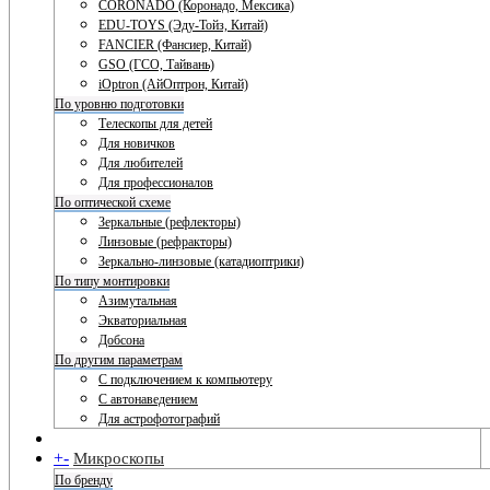
CORONADO (Коронадо, Мексика)
EDU-TOYS (Эду-Тойз, Китай)
FANCIER (Фансиер, Китай)
GSO (ГСО, Тайвань)
iOptron (АйОптрон, Китай)
По уровню подготовки
Телескопы для детей
Для новичков
Для любителей
Для профессионалов
По оптической схеме
Зеркальные (рефлекторы)
Линзовые (рефракторы)
Зеркально-линзовые (катадиоптрики)
По типу монтировки
Азимутальная
Экваториальная
Добсона
По другим параметрам
С подключением к компьютеру
С автонаведением
Для астрофотографий
+
-
Микроскопы
По бренду