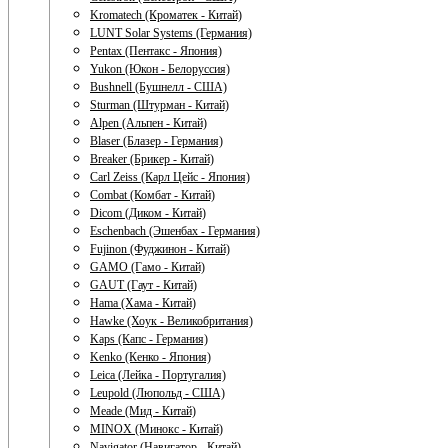
Kromatech (Кроматек - Китай)
LUNT Solar Systems (Германия)
Pentax (Пентакс - Япония)
Yukon (Юкон - Белоруссия)
Bushnell (Бушнелл - США)
Sturman (Штурман - Китай)
Alpen (Альпен - Китай)
Blaser (Блазер - Германия)
Breaker (Брикер - Китай)
Carl Zeiss (Карл Цейс - Япония)
Combat (Комбат - Китай)
Dicom (Диком - Китай)
Eschenbach (Эшенбах - Германия)
Fujinon (Фуджинон - Китай)
GAMO (Гамо - Китай)
GAUT (Гаут - Китай)
Hama (Хама - Китай)
Hawke (Хоук - Великобритания)
Kaps (Капс - Германия)
Kenko (Кенко - Япония)
Leica (Лейка - Португалия)
Leupold (Люпольд - США)
Meade (Мид - Китай)
MINOX (Минокс - Китай)
Navigator (Навигатор - Китай)