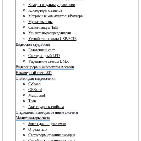
Камеры и пульты управления
Конвертеры сигналов
Матричные коммутаторы/Роутеры
Мультивьюеры
Сигнализация Tally
Усилители-распределители
Устройства захвата USB/PCIE
Видеосвет студийный
Галогенный свет
Светодиодный LED
Управление светом DMX
Видеосендеры и аксессуары Accsoon
Накамерный свет LED
Стойки для видеосъемки
C-Stand
GBStand
MultiStand
Titan
Аксессуары к стойкам
Стедикамы и моторизованные системы
Модификаторы света
Зонты для видеосъемки
Отражатели
Светоформирующие насадки
Софтбоксы для видеосъемки