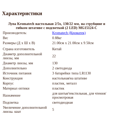
Характеристики
Лупа Kromatech настольная 2/5x, 130/22 мм, на струбцине и
гибком штативе с подсветкой (2 LED) MG15124-C
Производитель:
Kromatech (Кроматек)
Вес
0.88кг
Размеры (Д х Ш х В)
21.00см x 21.00см x 9.50см
Страна изготовитель
Китай
Диаметр дополнительной
22
линзы, мм
Диаметр линзы, мм
130
Дополнительно
2 светодиода
Источник питания
3 батарейки типа LR1130
Конструкция
настольная/на штативе
Корпус
пластик, металл
Материал оптики
пластик
для шитья/текстильная, для чтения/
Назначение
просмотровая
Подсветка
светодиодная
Увеличение дополнительной
5
линзы, крат