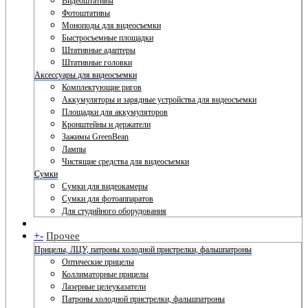
Видеоштативы
Фотоштативы
Моноподы для видеосъемки
Быстросъемные площадки
Штативные адаптеры
Штативные головки
Аксессуары для видеосъемки
Комплектующие ригов
Аккумуляторы и зарядные устройства для видеосъемки
Площадки для аккумуляторов
Кронштейны и держатели
Зажимы GreenBean
Лампы
Чистящие средства для видеосъемки
Сумки
Сумки для видеокамеры
Сумки для фотоаппаратов
Для студийного оборудования
+
-
Прочее
Прицелы, ЛЦУ, патроны холодной пристрелки, фальшпатроны
Оптические прицелы
Коллиматорные прицелы
Лазерные целеуказатели
Патроны холодной пристрелки, фальшпатроны