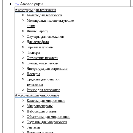
+
-
Аксессуары
Аксессуары для телескопов
Камеры для телескопов
Монтировки и комплектующие
к ним
Линзы Барлоу
Окуляры для телескопов
Для астрофото
Зеркала и призмы
Фильтры
Оптические искатели
Сумки, кейсы, чехлы
Литература для астрономии
Постеры
Средства для очистки
телескопов
Разное для телескопов
Аксессуары для микроскопов
Камеры для микроскопов
Микропрепараты
Наборы для опытов
Объективы для микроскопов
Окуляры для микроскопов
Запчасти
Покровные стекла