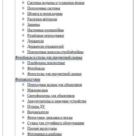
Системы подъема и установки фонов
Потолочные системы
Штанги и перекладины
Распорки автополы
Зажимы
Настенные кронштейны
Резьбовые переходники
Держатели
Держатели отражателей
Поворотные консоли-стробофреймы
Фотобоксы и столы для предметной съемки
Платформы поворотные
Фотобоксы
Фотостолы для предметной съемки
Фотоаксессуары
Переходные кольца для объективов
Макрокольца
Светофильтры для объективов
Аккумуляторы и зарядные устройства
Пульты ДУ
Видоискатели
Фотосумки, рюкзаки и чехлы
Сумки для студийного оборудования
Прочие аксессуары
Фоторамки и альбомы