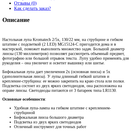
Отзывы (0)
Как сделать заказ?
Описание
Настольная лупа Kromatech 2/5x, 130/22 мм, на струбцине и гибком
штативе с подсветкой (2 LED) MG15124-C пригодится дома и в
мастерской, поможет выполнить множество задач. Большой диаметр
линзы (130 миллиметров) позволяет рассмотреть объемный предмет,
фотографию или большой отрывок текста. Лупу удобно применять для
рукоделия – она увеличит и осветит вышивку или шитье.
Бифокальная лупа дает увеличения 2x (основная линза) и 5x
(дополнительная линза). У лупы длинный гибкий штатив и
крепление-струбцина: ее можно закрепить на краю стола или полки.
Подсветка состоит из двух ярких светодиодов, она расположена на
оправе линзы. Светодиоды питаются от 3 батареек типа LR1130.
Основные особенности
:
Удобная лупа-лампа на гибком штативе с креплением-
струбциной
Бифокальная линза большого диаметра
Подсветка из двух ярких светодиодов
Отличный инструмент для точных работ