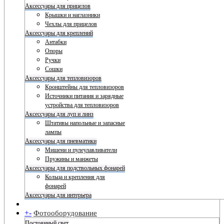
Аксессуары для прицелов
Крышки и наглазники
Чехлы для прицелов
Аксессуары для креплений
Антабки
Опоры
Ручки
Сошки
Аксессуары для тепловизоров
Кронштейны для тепловизоров
Источники питания и зарядные
устройства для тепловизоров
Аксессуары для луп и линз
Штативы напольные и запасные
лампы
Аксессуары для пневматики
Мишени и пулеулавливатели
Пружины и манжеты
Аксессуары для подствольных фонарей
Кольца и крепления для
фонарей
Аксессуары для интерьера
+
-
Фотооборудование
Постоянный свет