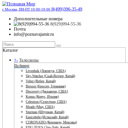
8(499)396-35-49
г. Москва, ПН-ПТ 10:00-19:00
Дополнительные номера
8(929)994-55-36
Почта
info@poznavajamir.ru
Каталог
+
-
Телескопы
По бренду
Levenhuk (Левенгук, США)
Sky-Watcher (Скай-Вотчер, Китай)
Veber (Вебер, Китай)
Bresser (Брессер, Германия)
Discovery (Дискавери, США)
Konus (Конус, Италия)
Celestron (Селестрон, США)
Meade (Мид, США)
Sturman (Штурман, Китай)
Eastcolight (Истколайт, Китай)
CORONADO (Коронадо, Мексика)
EDU-TOYS (Эду-Тойз, Китай)