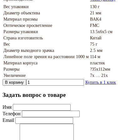
Вес упаковки
130 г
Диаметр объектива
21 мм
Материал призмы
BAK4
Оптическое просветление
FMC
Размеры упаковки
13.5х6х5 см
Страна изготовитель
Китай
Вес
75 г
Диаметр выходного зрачка
2.5 мм
Линейное поле зрения на расстоянии 1000 м
114 м
Материал корпуса
пластик
Размеры
?35х112мм
Увеличение
7х … 21х
В корзину
Купить в 1 клик
Задать вопрос о товаре
Имя
Телефон
Email