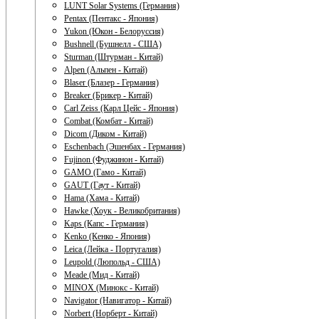
LUNT Solar Systems (Германия)
Pentax (Пентакс - Япония)
Yukon (Юкон - Белоруссия)
Bushnell (Бушнелл - США)
Sturman (Штурман - Китай)
Alpen (Альпен - Китай)
Blaser (Блазер - Германия)
Breaker (Брикер - Китай)
Carl Zeiss (Карл Цейс - Япония)
Combat (Комбат - Китай)
Dicom (Диком - Китай)
Eschenbach (Эшенбах - Германия)
Fujinon (Фуджинон - Китай)
GAMO (Гамо - Китай)
GAUT (Гаут - Китай)
Hama (Хама - Китай)
Hawke (Хоук - Великобритания)
Kaps (Капс - Германия)
Kenko (Кенко - Япония)
Leica (Лейка - Португалия)
Leupold (Люпольд - США)
Meade (Мид - Китай)
MINOX (Минокс - Китай)
Navigator (Навигатор - Китай)
Norbert (Норберт - Китай)