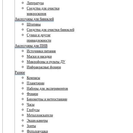
Литература
Средства для очистки
микроскопов
Аксессуары для биноклей
Штативы
Средства для очистки биноклей
Сумки и другие
принадлежности
Аксессуары для ПНВ
Источники питания
Маски и насадки
Микрофоны и пульты ДУ
Инфракрасные фонари
Разное
Компасы
Планетарии
Наборы для экспериментов
Фонари
Барометры и метеостанции
Часы
Глобусы
Металлоискатели
Экшн-камеры
Зонты
Фотоловушки