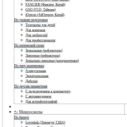
FANCIER (Фансиер, Китай)
GSO (ГСО, Тайвань)
iOptron (АйОптрон, Китай)
По уровню подготовки
Телескопы для детей
Для новичков
Для любителей
Для профессионалов
По оптической схеме
Зеркальные (рефлекторы)
Линзовые (рефракторы)
Зеркально-линзовые (катадиоптрики)
По типу монтировки
Азимутальная
Экваториальная
Добсона
По другим параметрам
С подключением к компьютеру
С автонаведением
Для астрофотографий
+
-
Микроскопы
По бренду
Levenhuk (Левенгук; США)