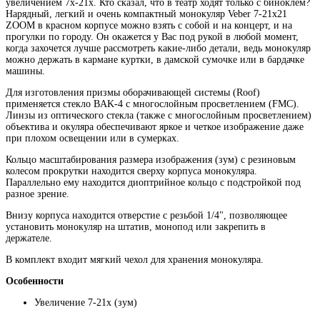
увеличением 7х-21х. Кто сказал, что в театр ходят только с биноклем?
Нарядный, легкий и очень компактный монокуляр Veber 7-21x21
ZOOM в красном корпусе можно взять с собой и на концерт, и на
прогулки по городу. Он окажется у Вас под рукой в любой момент,
когда захочется лучше рассмотреть какие-либо детали, ведь монокуляр
можно держать в кармане куртки, в дамской сумочке или в бардачке
машины.
Для изготовления призмы оборачивающей системы (Roof)
применяется стекло BАK-4 с многослойным просветлением (FMC).
Линзы из оптического стекла (также с многослойным просветлением)
объектива и окуляра обеспечивают яркое и четкое изображение даже
при плохом освещении или в сумерках.
Кольцо масштабирования размера изображения (зум) с резиновым
колесом прокрутки находится сверху корпуса монокуляра.
Параллельно ему находится диоптрийное кольцо с подстройкой под
разное зрение.
Внизу корпуса находится отверстие с резьбой 1/4", позволяющее
установить монокуляр на штатив, монопод или закрепить в
держателе.
В комплект входит мягкий чехол для хранения монокуляра.
Особенности
Увеличение 7-21x (зум)