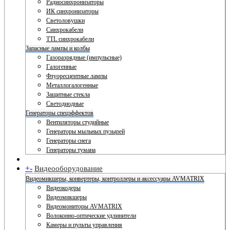
Радиосинхронизаторы
ИК синхронизаторы
Светоловушки
Синхрокабели
TTL синхрокабели
Запасные лампы и колбы
Газоразрядные (импульсные)
Галогенные
Флуоресцентные лампы
Металлогалогенные
Защитные стекла
Светодиодные
Генераторы спецэффектов
Вентиляторы студийные
Генераторы мыльных пузырей
Генераторы снега
Генераторы тумана
+
-
Видеооборудование
Видеомикшеры, конвертеры, контроллеры и аксессуары AVMATRIX
Видеокодеры
Видеомикшеры
Видеомониторы AVMATRIX
Волоконно-оптические удлинители
Камеры и пульты управления