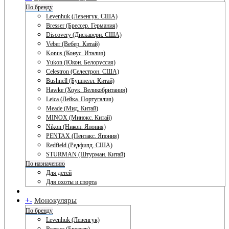
По бренду
Levenhuk (Левенгук. США)
Bresser (Брессер. Германия)
Discovery (Дискавери. США)
Veber (Вебер. Китай)
Konus (Конус. Италия)
Yukon (Юкон. Белоруссия)
Celestron (Селестрон. США)
Bushnell (Бушнелл. Китай)
Hawke (Хоук. Великобритания)
Leica (Лейка. Португалия)
Meade (Мид. Китай)
MINOX (Минокс. Китай)
Nikon (Никон. Япония)
PENTAX (Пентакс. Япония)
Redfield (Редфилд. США)
STURMAN (Штурман. Китай)
По назначению
Для детей
Для охоты и спорта
+
-
Монокуляры
По бренду
Levenhuk (Левенгук)