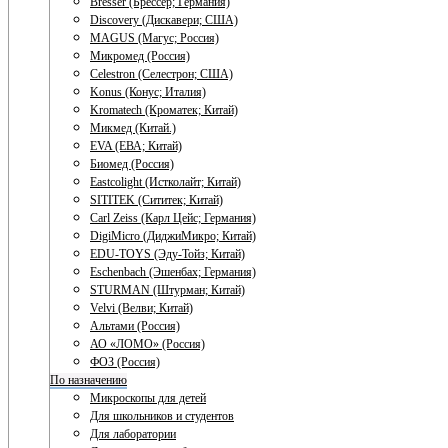
Bresser (Брессер; Германия)
Discovery (Дискавери; США)
MAGUS (Магус; Россия)
Микромед (Россия)
Celestron (Селестрон; США)
Konus (Конус; Италия)
Kromatech (Кроматек; Китай)
Микмед (Китай.)
EVA (ЕВА; Китай)
Биомед (Россия)
Eastcolight (Истколайт; Китай)
SITITEK (Сититек; Китай)
Carl Zeiss (Карл Цейс; Германия)
DigiMicro (ДиджиМикро; Китай)
EDU-TOYS (Эду-Тойз; Китай)
Eschenbach (Эшенбах; Германия)
STURMAN (Штурман; Китай)
Velvi (Велви; Китай)
Альтами (Россия)
АО «ЛОМО» (Россия)
ФОЗ (Россия)
По назначению
Микроскопы для детей
Для школьников и студентов
Для лаборатории