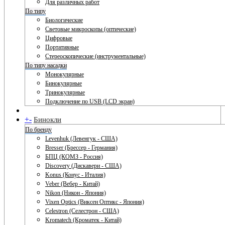
Для различных работ
По типу
Биологические
Световые микроскопы (оптические)
Цифровые
Портативные
Стереоскопические (инструментальные)
По типу насадки
Монокулярные
Бинокулярные
Тринокулярные
Подключение по USB (LCD экран)
+
-
Бинокли
По бренду
Levenhuk (Левенгук - США)
Bresser (Брессер - Германия)
БПЦ (КОМЗ - Россия)
Discovery (Дискавери - США)
Konus (Конус - Италия)
Veber (Вебер - Китай)
Nikon (Никон - Япония)
Vixen Optics (Виксен Оптикс - Япония)
Celestron (Селестрон - США)
Kromatech (Кроматек - Китай)