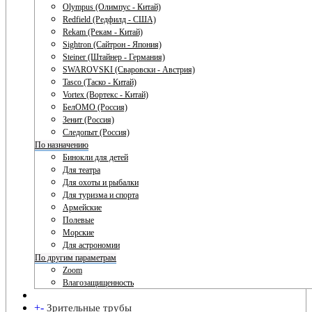
Olympus (Олимпус - Китай)
Redfield (Редфилд - США)
Rekam (Рекам - Китай)
Sightron (Сайтрон - Япония)
Steiner (Штайнер - Германия)
SWAROVSKI (Сваровски - Австрия)
Tasco (Таско - Китай)
Vortex (Вортекс - Китай)
БелОМО (Россия)
Зенит (Россия)
Следопыт (Россия)
По назначению
Бинокли для детей
Для театра
Для охоты и рыбалки
Для туризма и спорта
Армейские
Полевые
Морские
Для астрономии
По другим параметрам
Zoom
Влагозащищенность
+
-
Зрительные трубы