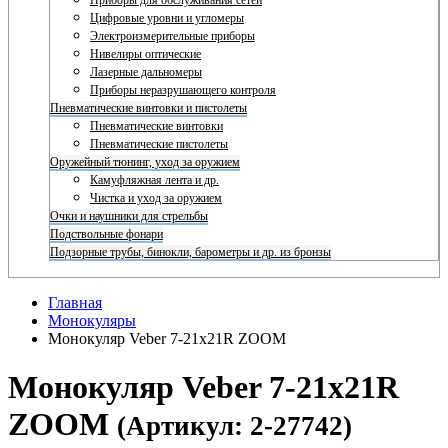
Приборы для обслуживания сетей
Цифровые уровни и угломеры
Электроизмерительные приборы
Нивелиры оптические
Лазерные дальномеры
Приборы неразрушающего контроля
Пневматические винтовки и пистолеты
Пневматические винтовки
Пневматические пистолеты
Оружейный тюнинг, уход за оружием
Камуфляжная лента и др.
Чистка и уход за оружием
Очки и наушники для стрельбы
Подствольные фонари
Подзорные трубы, бинокли, барометры и др. из бронзы
Главная
Монокуляры
Монокуляр Veber 7-21x21R ZOOM
Монокуляр Veber 7-21x21R
ZOOM
(Артикул: 2-27742)