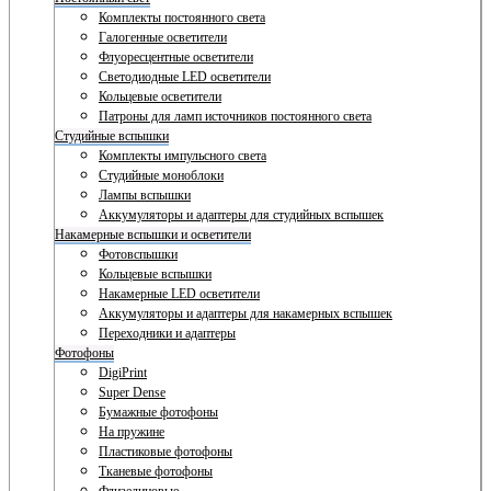
Комплекты постоянного света
Галогенные осветители
Флуоресцентные осветители
Светодиодные LED осветители
Кольцевые осветители
Патроны для ламп источников постоянного света
Студийные вспышки
Комплекты импульсного света
Студийные моноблоки
Лампы вспышки
Аккумуляторы и адаптеры для студийных вспышек
Накамерные вспышки и осветители
Фотовспышки
Кольцевые вспышки
Накамерные LED осветители
Аккумуляторы и адаптеры для накамерных вспышек
Переходники и адаптеры
Фотофоны
DigiPrint
Super Dense
Бумажные фотофоны
На пружине
Пластиковые фотофоны
Тканевые фотофоны