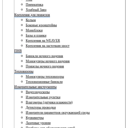
Пневматика
Храбрый Заяц
Крепления для прицелов
Кольца
Боковые кронштейны
Моноблоки
Базы и планки
Крепления на WEAVER
Крепления на ласточкин хвост
ПНВ
Бинокли ночного видения
Монокуляры ночного видения
Прицелы ночного видения
Тепловизоры
Монокуляры тепловизоры
Тепловизионные бинокли
Измерительные инструменты
Видеоэндоскопы
Измерительные рулетки
Влагомеры (датчики влажности)
Детекторы проводки
Измерители параметров окружающей среды
Курвиметры
Лазерные уровни