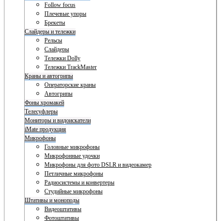
Follow focus
Плечевые упоры
Брекеты
Слайдеры и тележки
Рельсы
Слайдеры
Тележки Dolly
Тележки TrackMaster
Краны и автогрипы
Операторские краны
Автогрипы
Фоны хромакей
Телесуфлеры
Мониторы и видоискатели
iMate продукция
Микрофоны
Головные микрофоны
Микрофонные удочки
Микрофоны для фото DSLR и видеокамер
Петличные микрофоны
Радиосистемы и конвертеры
Студийные микрофоны
Штативы и моноподы
Видеоштативы
Фотоштативы