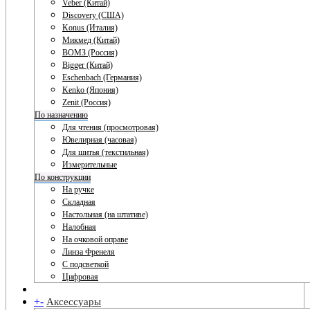
Veber (Китай)
Discovery (США)
Konus (Италия)
Микмед (Китай)
ВОМЗ (Россия)
Bigger (Китай)
Eschenbach (Германия)
Kenko (Япония)
Zenit (Россия)
По назначению
Для чтения (просмотровая)
Ювелирная (часовая)
Для шитья (текстильная)
Измерительные
По конструкции
На ручке
Складная
Настольная (на штативе)
Налобная
На очковой оправе
Линза Френеля
С подсветкой
Цифровая
+
-
Аксессуары