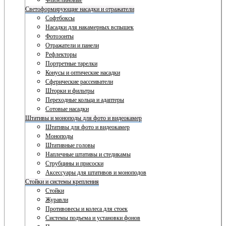
Флизелиновые
Светоформирующие насадки и отражатели
Софтбоксы
Насадки для накамерных вспышек
Фотозонты
Отражатели и панели
Рефлекторы
Портретные тарелки
Конусы и оптические насадки
Сферические рассеиватели
Шторки и фильтры
Переходные кольца и адаптеры
Сотовые насадки
Штативы и моноподы для фото и видеокамер
Штативы для фото и видеокамер
Моноподы
Штативные головы
Наплечные штативы и стедикамы
Струбцины и присоски
Аксессуары для штативов и моноподов
Стойки и системы крепления
Стойки
Журавли
Противовесы и колеса для стоек
Системы подъема и установки фонов