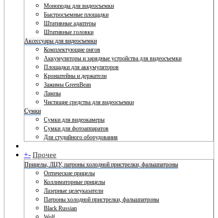
Моноподы для видеосъемки
Быстросъемные площадки
Штативные адаптеры
Штативные головки
Аксессуары для видеосъемки
Комплектующие ригов
Аккумуляторы и зарядные устройства для видеосъемки
Площадки для аккумуляторов
Кронштейны и держатели
Зажимы GreenBean
Лампы
Чистящие средства для видеосъемки
Сумки
Сумки для видеокамеры
Сумки для фотоаппаратов
Для студийного оборудования
+
-
Прочее
Прицелы, ЛЦУ, патроны холодной пристрелки, фальшпатроны
Оптические прицелы
Коллиматорные прицелы
Лазерные целеуказатели
Патроны холодной пристрелки, фальшпатроны
Black Russian
Wolf