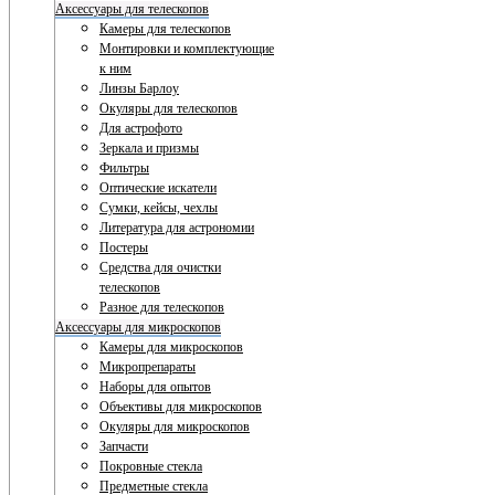
Аксессуары для телескопов
Камеры для телескопов
Монтировки и комплектующие
к ним
Линзы Барлоу
Окуляры для телескопов
Для астрофото
Зеркала и призмы
Фильтры
Оптические искатели
Сумки, кейсы, чехлы
Литература для астрономии
Постеры
Средства для очистки
телескопов
Разное для телескопов
Аксессуары для микроскопов
Камеры для микроскопов
Микропрепараты
Наборы для опытов
Объективы для микроскопов
Окуляры для микроскопов
Запчасти
Покровные стекла
Предметные стекла