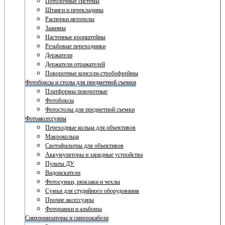
Потолочные системы
Штанги и перекладины
Распорки автополы
Зажимы
Настенные кронштейны
Резьбовые переходники
Держатели
Держатели отражателей
Поворотные консоли-стробофреймы
Фотобоксы и столы для предметной съемки
Платформы поворотные
Фотобоксы
Фотостолы для предметной съемки
Фотоаксессуары
Переходные кольца для объективов
Макрокольца
Светофильтры для объективов
Аккумуляторы и зарядные устройства
Пульты ДУ
Видоискатели
Фотосумки, рюкзаки и чехлы
Сумки для студийного оборудования
Прочие аксессуары
Фоторамки и альбомы
Синхронизаторы и синхрокабели