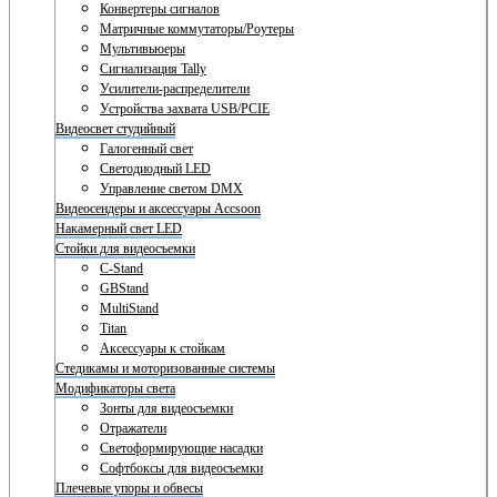
Конвертеры сигналов
Матричные коммутаторы/Роутеры
Мультивьюеры
Сигнализация Tally
Усилители-распределители
Устройства захвата USB/PCIE
Видеосвет студийный
Галогенный свет
Светодиодный LED
Управление светом DMX
Видеосендеры и аксессуары Accsoon
Накамерный свет LED
Стойки для видеосъемки
C-Stand
GBStand
MultiStand
Titan
Аксессуары к стойкам
Стедикамы и моторизованные системы
Модификаторы света
Зонты для видеосъемки
Отражатели
Светоформирующие насадки
Софтбоксы для видеосъемки
Плечевые упоры и обвесы