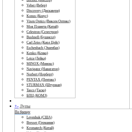
Bresser (Брессер)
Veber (Вебер)
Discovery (Дискавери)
Konus (Конус)
Vixen Optics (Виксен Оптикс)
Моя Планета (Китай)
Celestron (Селестрон)
Bushnell (Бушнелл)
Carl Zeiss (Карл Цейс)
Eschenbach (Эшенбах)
Kenko (Кенко)
Leica (Лейка)
MINOX (Минокс)
Navigator (Навигатор)
Norbert (Норберт)
PENTAX (Пентакс)
STURMAN (Штурман)
Tasco (Таско)
БПЦ (КОМЗ)
+
-
Лупы
По бренду
Levenhuk (США)
Bresser (Германия)
Kromatech (Китай)