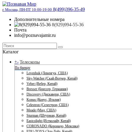
8(499)396-35-49
г. Москва, ПН-ПТ 10:00-19:00
Дополнительные номера
8(929)994-55-36
Почта
info@poznavajamir.ru
Каталог
+
-
Телескопы
По бренду
Levenhuk (Левенгук, США)
Sky-Watcher (Скай-Вотчер, Китай)
Veber (Вебер, Китай)
Bresser (Брессер, Германия)
Discovery (Дискавери, США)
Konus (Конус, Италия)
Celestron (Селестрон, США)
Meade (Мид, США)
Sturman (Штурман, Китай)
Eastcolight (Истколайт, Китай)
CORONADO (Коронадо, Мексика)
EDU-TOYS (Эду-Тойз, Китай)