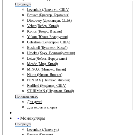
По бренду
Levenhuk (Левенгук. США)
Bresser (Брессер. Германия)
Discovery (Дискавери. США)
Veber (Вебер. Китай)
Konus (Конус. Италия)
Yukon (Юкон. Белоруссия)
Celestron (Селестрон. США)
Bushnell (Бушнелл. Китай)
Hawke (Хоук. Великобритания)
Leica (Лейка. Португалия)
Meade (Мид. Китай)
MINOX (Минокс. Китай)
Nikon (Никон. Япония)
PENTAX (Пентакс. Япония)
Redfield (Редфилд. США)
STURMAN (Штурман. Китай)
По назначению
Для детей
Для охоты и спорта
+
-
Монокуляры
По бренду
Levenhuk (Левенгук)