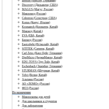
Bresser (Брессер; Германия)
Discovery (Дискавери; США)
MAGUS (Магус; Россия)
Микромед (Россия)
Celestron (Селестрон; США)
Konus (Конус; Италия)
Kromatech (Кроматек; Китай)
Микмед (Китай.)
EVA (ЕВА; Китай)
Биомед (Россия)
Eastcolight (Истколайт; Китай)
SITITEK (Сититек; Китай)
Carl Zeiss (Карл Цейс; Германия)
DigiMicro (ДиджиМикро; Китай)
EDU-TOYS (Эду-Тойз; Китай)
Eschenbach (Эшенбах; Германия)
STURMAN (Штурман; Китай)
Velvi (Велви; Китай)
Альтами (Россия)
АО «ЛОМО» (Россия)
ФОЗ (Россия)
По назначению
Микроскопы для детей
Для школьников и студентов
Для лаборатории