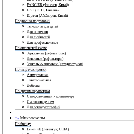
FANCIER (Фансиер, Китай)
GSO (ГСО, Тайвань)
iOptron (АйОптрон, Китай)
По уровню подготовки
Телескопы для детей
Для новичков
Для любителей
Для профессионалов
По оптической схеме
Зеркальные (рефлекторы)
Линзовые (рефракторы)
Зеркально-линзовые (катадиоптрики)
По типу монтировки
Азимутальная
Экваториальная
Добсона
По другим параметрам
С подключением к компьютеру
С автонаведением
Для астрофотографий
+
-
Микроскопы
По бренду
Levenhuk (Левенгук; США)