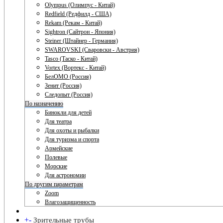
Olympus (Олимпус - Китай)
Redfield (Редфилд - США)
Rekam (Рекам - Китай)
Sightron (Сайтрон - Япония)
Steiner (Штайнер - Германия)
SWAROVSKI (Сваровски - Австрия)
Tasco (Таско - Китай)
Vortex (Вортекс - Китай)
БелОМО (Россия)
Зенит (Россия)
Следопыт (Россия)
По назначению
Бинокли для детей
Для театра
Для охоты и рыбалки
Для туризма и спорта
Армейские
Полевые
Морские
Для астрономии
По другим параметрам
Zoom
Влагозащищенность
+
-
Зрительные трубы