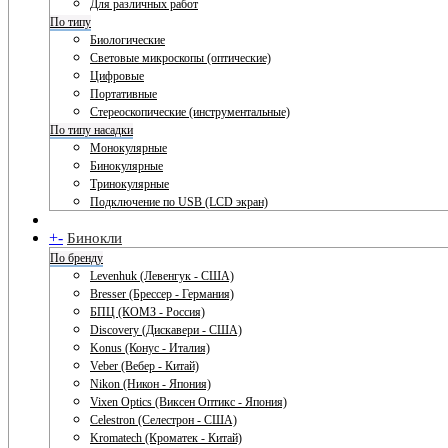
Для различных работ
По типу
Биологические
Световые микроскопы (оптические)
Цифровые
Портативные
Стереоскопические (инструментальные)
По типу насадки
Монокулярные
Бинокулярные
Тринокулярные
Подключение по USB (LCD экран)
+
-
Бинокли
По бренду
Levenhuk (Левенгук - США)
Bresser (Брессер - Германия)
БПЦ (КОМЗ - Россия)
Discovery (Дискавери - США)
Konus (Конус - Италия)
Veber (Вебер - Китай)
Nikon (Никон - Япония)
Vixen Optics (Виксен Оптикс - Япония)
Celestron (Селестрон - США)
Kromatech (Кроматек - Китай)