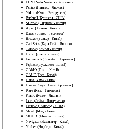
LUNT Solar Systems (Германия)
Pentax (Пентакс - Япония)
Yukon (Юкон - Белоруссия)
Bushnell (Бушнелл - США)
Sturman (Штурман - Китай)
Alpen (Альпен - Китай)
Blaser (Блазер - Германия)
Breaker (Брикер - Китай)
Carl Zeiss (Карл Цейс - Япония)
Combat (Комбат - Китай)
Dicom (Диком - Китай)
Eschenbach (Эшенбах - Германия)
Fujinon (Фуджинон - Китай)
GAMO (Гамо - Китай)
GAUT (Гаут - Китай)
Hama (Хама - Китай)
Hawke (Хоук - Великобритания)
Kaps (Капс - Германия)
Kenko (Кенко - Япония)
Leica (Лейка - Португалия)
Leupold (Люпольд - США)
Meade (Мид - Китай)
MINOX (Минокс - Китай)
Navigator (Навигатор - Китай)
Norbert (Норберт - Китай)