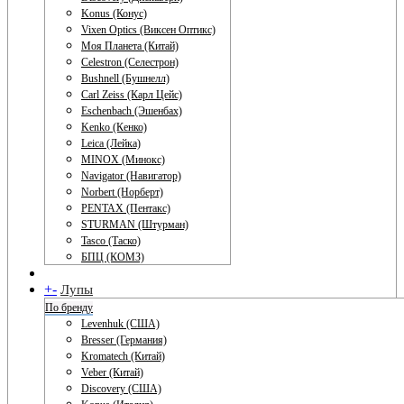
Konus (Конус)
Vixen Optics (Виксен Оптикс)
Моя Планета (Китай)
Celestron (Селестрон)
Bushnell (Бушнелл)
Carl Zeiss (Карл Цейс)
Eschenbach (Эшенбах)
Kenko (Кенко)
Leica (Лейка)
MINOX (Минокс)
Navigator (Навигатор)
Norbert (Норберт)
PENTAX (Пентакс)
STURMAN (Штурман)
Tasco (Таско)
БПЦ (КОМЗ)
+
-
Лупы
По бренду
Levenhuk (США)
Bresser (Германия)
Kromatech (Китай)
Veber (Китай)
Discovery (США)