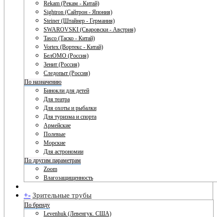
Rekam (Рекам - Китай)
Sightron (Сайтрон - Япония)
Steiner (Штайнер - Германия)
SWAROVSKI (Сваровски - Австрия)
Tasco (Таско - Китай)
Vortex (Вортекс - Китай)
БелОМО (Россия)
Зенит (Россия)
Следопыт (Россия)
По назначению
Бинокли для детей
Для театра
Для охоты и рыбалки
Для туризма и спорта
Армейские
Полевые
Морские
Для астрономии
По другим параметрам
Zoom
Влагозащищенность
+
-
Зрительные трубы
По бренду
Levenhuk (Левенгук. США)