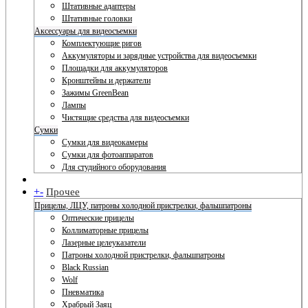
Штативные адаптеры
Штативные головки
Аксессуары для видеосъемки
Комплектующие ригов
Аккумуляторы и зарядные устройства для видеосъемки
Площадки для аккумуляторов
Кронштейны и держатели
Зажимы GreenBean
Лампы
Чистящие средства для видеосъемки
Сумки
Сумки для видеокамеры
Сумки для фотоаппаратов
Для студийного оборудования
+
-
Прочее
Прицелы, ЛЦУ, патроны холодной пристрелки, фальшпатроны
Оптические прицелы
Коллиматорные прицелы
Лазерные целеуказатели
Патроны холодной пристрелки, фальшпатроны
Black Russian
Wolf
Пневматика
Храбрый Заяц