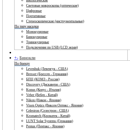
Биологические
Световые микроскопы (оптические)
Цифровые
Портативные
Стереоскопические (инструментальные)
По типу насадки
Монокулярные
Бинокулярные
Тринокулярные
Подключение по USB (LCD экран)
+
-
Бинокли
По бренду
Levenhuk (Левенгук - США)
Bresser (Брессер - Германия)
БПЦ (КОМЗ - Россия)
Discovery (Дискавери - США)
Konus (Конус - Италия)
Veber (Вебер - Китай)
Nikon (Никон - Япония)
Vixen Optics (Виксен Оптикс - Япония)
Celestron (Селестрон - США)
Kromatech (Кроматек - Китай)
LUNT Solar Systems (Германия)
Pentax (Пентакс - Япония)