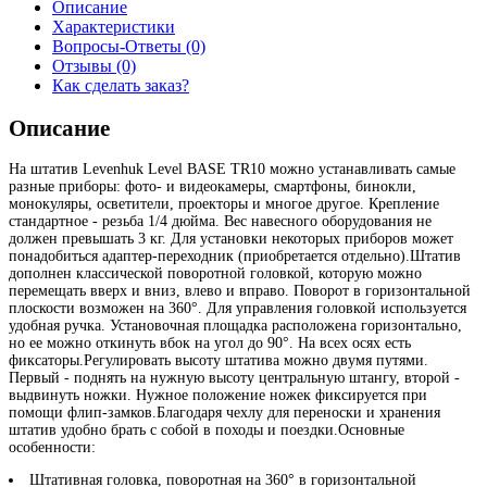
Описание
Характеристики
Вопросы-Ответы (0)
Отзывы (0)
Как сделать заказ?
Описание
На штатив Levenhuk Level BASE TR10 можно устанавливать самые
разные приборы: фото- и видеокамеры, смартфоны, бинокли,
монокуляры, осветители, проекторы и многое другое. Крепление
стандартное - резьба 1/4 дюйма. Вес навесного оборудования не
должен превышать 3 кг. Для установки некоторых приборов может
понадобиться адаптер-переходник (приобретается отдельно).Штатив
дополнен классической поворотной головкой, которую можно
перемещать вверх и вниз, влево и вправо. Поворот в горизонтальной
плоскости возможен на 360°. Для управления головкой используется
удобная ручка. Установочная площадка расположена горизонтально,
но ее можно откинуть вбок на угол до 90°. На всех осях есть
фиксаторы.Регулировать высоту штатива можно двумя путями.
Первый - поднять на нужную высоту центральную штангу, второй -
выдвинуть ножки. Нужное положение ножек фиксируется при
помощи флип-замков.Благодаря чехлу для переноски и хранения
штатив удобно брать с собой в походы и поездки.Основные
особенности:
Штативная головка, поворотная на 360° в горизонтальной