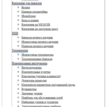
Крепления для прицелов
Кольца
Боковые кронштейны
Моноблоки
Базы и планки
Крепления на WEAVER
Крепления на ласточкин хвост
ПНВ
Бинокли ночного видения
Монокуляры ночного видения
Прицелы ночного видения
Тепловизоры
Монокуляры тепловизоры
Тепловизионные бинокли
Измерительные инструменты
Видеоэндоскопы
Измерительные рулетки
Влагомеры (датчики влажности)
Детекторы проводки
Измерители параметров окружающей среды
Курвиметры
Лазерные уровни
Приборы для обслуживания сетей
Цифровые уровни и угломеры
Электроизмерительные приборы