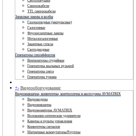
Светоловушки
Синхрокабели
TTL синхрокабели
Запасные лампы и колбы
Газоразрядные (импульсные)
Галогенные
Флуоресцентные лампы
Металлогалогенные
Защитные стекла
Светодиодные
Генераторы спецэффектов
Вентиляторы студийные
Генераторы мыльных пузырей
Генераторы снега
Генераторы тумана
+
-
Видеооборудование
Видеомикшеры, конвертеры, контроллеры и аксессуары AVMATRIX
Видеокодеры
Видеомикшеры
Видеомониторы AVMATRIX
Волоконно-оптические удлинители
Камеры и пульты управления
Конвертеры сигналов
Матричные коммутаторы/Роутеры