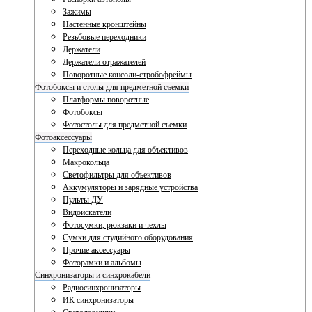
Зажимы
Настенные кронштейны
Резьбовые переходники
Держатели
Держатели отражателей
Поворотные консоли-стробофреймы
Фотобоксы и столы для предметной съемки
Платформы поворотные
Фотобоксы
Фотостолы для предметной съемки
Фотоаксессуары
Переходные кольца для объективов
Макрокольца
Светофильтры для объективов
Аккумуляторы и зарядные устройства
Пульты ДУ
Видоискатели
Фотосумки, рюкзаки и чехлы
Сумки для студийного оборудования
Прочие аксессуары
Фоторамки и альбомы
Синхронизаторы и синхрокабели
Радиосинхронизаторы
ИК синхронизаторы