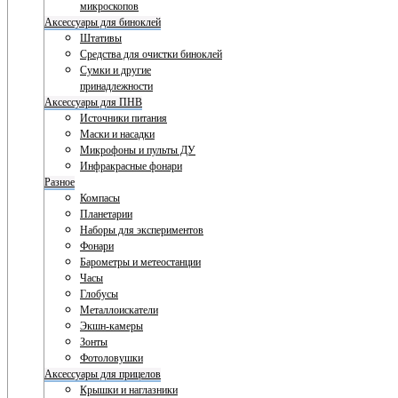
микроскопов
Аксессуары для биноклей
Штативы
Средства для очистки биноклей
Сумки и другие
принадлежности
Аксессуары для ПНВ
Источники питания
Маски и насадки
Микрофоны и пульты ДУ
Инфракрасные фонари
Разное
Компасы
Планетарии
Наборы для экспериментов
Фонари
Барометры и метеостанции
Часы
Глобусы
Металлоискатели
Экшн-камеры
Зонты
Фотоловушки
Аксессуары для прицелов
Крышки и наглазники