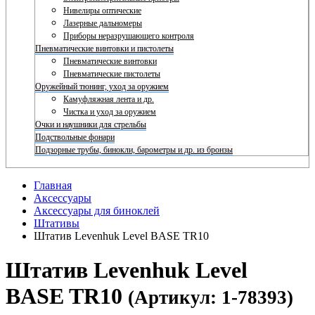
Нивелиры оптические
Лазерные дальномеры
Приборы неразрушающего контроля
Пневматические винтовки и пистолеты
Пневматические винтовки
Пневматические пистолеты
Оружейный тюнинг, уход за оружием
Камуфляжная лента и др.
Чистка и уход за оружием
Очки и наушники для стрельбы
Подствольные фонари
Подзорные трубы, бинокли, барометры и др. из бронзы
Главная
Аксессуары
Аксессуары для биноклей
Штативы
Штатив Levenhuk Level BASE TR10
Штатив Levenhuk Level
BASE TR10
(Артикул: 1-78393)