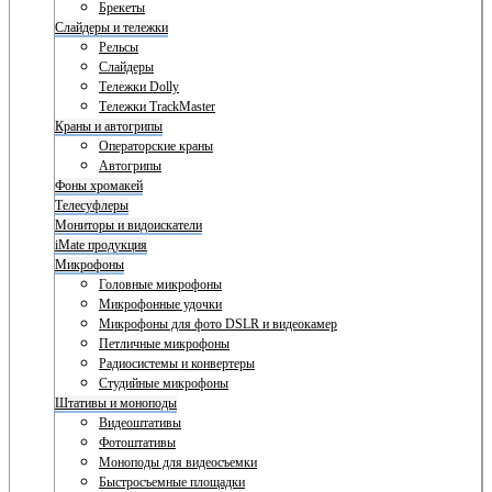
Брекеты
Слайдеры и тележки
Рельсы
Слайдеры
Тележки Dolly
Тележки TrackMaster
Краны и автогрипы
Операторские краны
Автогрипы
Фоны хромакей
Телесуфлеры
Мониторы и видоискатели
iMate продукция
Микрофоны
Головные микрофоны
Микрофонные удочки
Микрофоны для фото DSLR и видеокамер
Петличные микрофоны
Радиосистемы и конвертеры
Студийные микрофоны
Штативы и моноподы
Видеоштативы
Фотоштативы
Моноподы для видеосъемки
Быстросъемные площадки