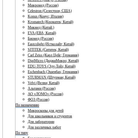
Микромед (Россия)
Celestron (Селестрон; США)
Konus (Конус; Италия)
Kromatech (Кроматек; Китай)
Микмед (Китай.)
EVA (ЕВА; Китай)
Биомед (Россия)
Eastcolight (Истколайт; Китай)
SITITEK (Сититек; Китай)
Carl Zeiss (Карл Цейс; Германия)
DigiMicro (ДиджиМикро; Китай)
EDU-TOYS (Эду-Тойз; Китай)
Eschenbach (Эшенбах; Германия)
STURMAN (Штурман; Китай)
Velvi (Велви; Китай)
Альтами (Россия)
АО «ЛОМО» (Россия)
ФОЗ (Россия)
По назначению
Микроскопы для детей
Для школьников и студентов
Для лаборатории
Для различных работ
По типу