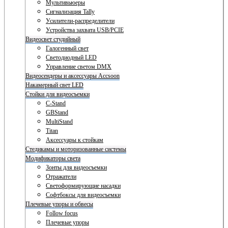
Мультивьюеры
Сигнализация Tally
Усилители-распределители
Устройства захвата USB/PCIE
Видеосвет студийный
Галогенный свет
Светодиодный LED
Управление светом DMX
Видеосендеры и аксессуары Accsoon
Накамерный свет LED
Стойки для видеосъемки
C-Stand
GBStand
MultiStand
Titan
Аксессуары к стойкам
Стедикамы и моторизованные системы
Модификаторы света
Зонты для видеосъемки
Отражатели
Светоформирующие насадки
Софтбоксы для видеосъемки
Плечевые упоры и обвесы
Follow focus
Плечевые упоры