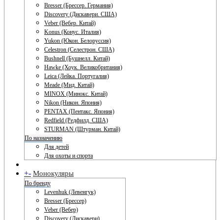
Bresser (Брессер. Германия)
Discovery (Дискавери. США)
Veber (Вебер. Китай)
Konus (Конус. Италия)
Yukon (Юкон. Белоруссия)
Celestron (Селестрон. США)
Bushnell (Бушнелл. Китай)
Hawke (Хоук. Великобритания)
Leica (Лейка. Португалия)
Meade (Мид. Китай)
MINOX (Минокс. Китай)
Nikon (Никон. Япония)
PENTAX (Пентакс. Япония)
Redfield (Редфилд. США)
STURMAN (Штурман. Китай)
По назначению
Для детей
Для охоты и спорта
+
-
Монокуляры
По бренду
Levenhuk (Левенгук)
Bresser (Брессер)
Veber (Вебер)
Discovery (Дискавери)