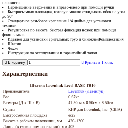
плоскости
Перемещение вверх-вниз и вправо-влево при помощи ручки
Быстросъемная площадка, которую можно откидывать вбок на угол
до 90°
Стандартное резьбовое крепление 1/4 дюйма для установки
техники
Регулировка по высоте, быстрая фиксация ножек при помощи
флип-замков
Идеален для установки зрительных труб и биноклейКомплектация:
Штатив
Чехол
Инструкция по эксплуатации и гарантийный талон
В корзину
Купить в 1 клик
Характеристики
Штатив Levenhuk Level BASE TR10
Производитель:
Levenhuk (Левенгук)
Вес
0.67кг
Размеры (Д х Ш х В)
41.50см x 8.50см x 8.50см
Страна
КНР для Levenhuk, Inc. (США)
Быстросъемная площадка
есть
Высота в рабочем положении, мм
420–1300
Длина (в сложенном состоянии), мм
405