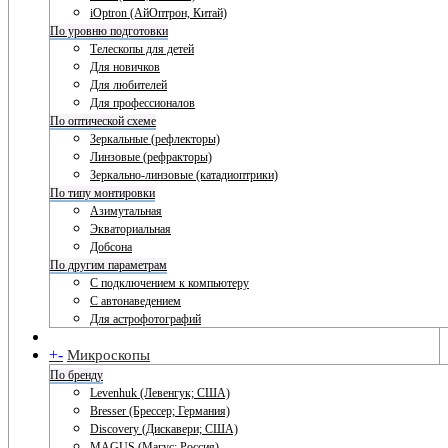
iOptron (АйОптрон, Китай)
По уровню подготовки
Телескопы для детей
Для новичков
Для любителей
Для профессионалов
По оптической схеме
Зеркальные (рефлекторы)
Линзовые (рефракторы)
Зеркально-линзовые (катадиоптрики)
По типу монтировки
Азимутальная
Экваториальная
Добсона
По другим параметрам
С подключением к компьютеру
С автонаведением
Для астрофотографий
+
-
Микроскопы
По бренду
Levenhuk (Левенгук; США)
Bresser (Брессер; Германия)
Discovery (Дискавери; США)
MAGUS (Магус; Россия)