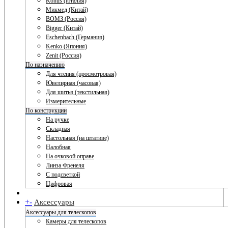
Konus (Италия)
Микмед (Китай)
ВОМЗ (Россия)
Bigger (Китай)
Eschenbach (Германия)
Kenko (Япония)
Zenit (Россия)
По назначению
Для чтения (просмотровая)
Ювелирная (часовая)
Для шитья (текстильная)
Измерительные
По конструкции
На ручке
Складная
Настольная (на штативе)
Налобная
На очковой оправе
Линза Френеля
С подсветкой
Цифровая
+
-
Аксессуары
Аксессуары для телескопов
Камеры для телескопов