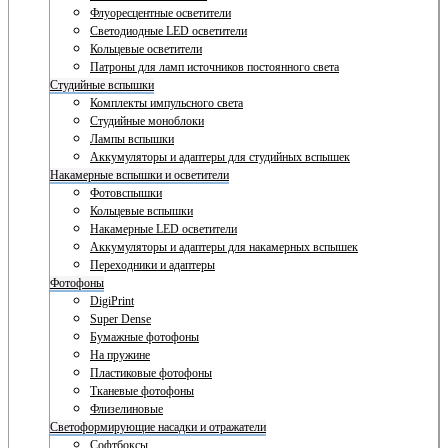
Флуоресцентные осветители
Светодиодные LED осветители
Кольцевые осветители
Патроны для ламп источников постоянного света
Студийные вспышки
Комплекты импульсного света
Студийные моноблоки
Лампы вспышки
Аккумуляторы и адаптеры для студийных вспышек
Накамерные вспышки и осветители
Фотовспышки
Кольцевые вспышки
Накамерные LED осветители
Аккумуляторы и адаптеры для накамерных вспышек
Переходники и адаптеры
Фотофоны
DigiPrint
Super Dense
Бумажные фотофоны
На пружине
Пластиковые фотофоны
Тканевые фотофоны
Флизелиновые
Светоформирующие насадки и отражатели
Софтбоксы