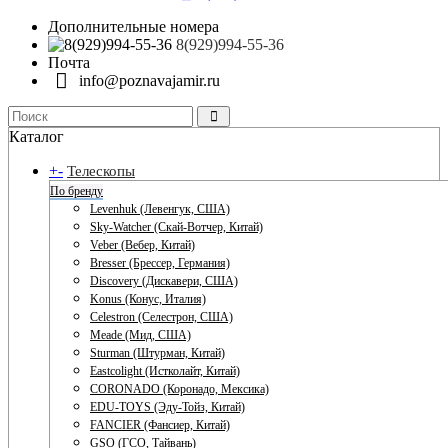
Дополнительные номера
8(929)994-55-36
Почта
info@poznavajamir.ru
Каталог
+
-
Телескопы
По бренду
Levenhuk (Левенгук, США)
Sky-Watcher (Скай-Вотчер, Китай)
Veber (Вебер, Китай)
Bresser (Брессер, Германия)
Discovery (Дискавери, США)
Konus (Конус, Италия)
Celestron (Селестрон, США)
Meade (Мид, США)
Sturman (Штурман, Китай)
Eastcolight (Истколайт, Китай)
CORONADO (Коронадо, Мексика)
EDU-TOYS (Эду-Тойз, Китай)
FANCIER (Фансиер, Китай)
GSO (ГСО, Тайвань)