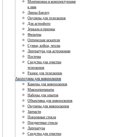
Монтировки и комплектующие
к ним
Линзы Барлоу
Окуляры для телескопов
Для астрофото
Зеркала и призмы
Фильтры
Оптические искатели
Сумки, кейсы, чехлы
Литература для астрономии
Постеры
Средства для очистки
телескопов
Разное для телескопов
Аксессуары для микроскопов
Камеры для микроскопов
Микропрепараты
Наборы для опытов
Объективы для микроскопов
Окуляры для микроскопов
Запчасти
Покровные стекла
Предметные стекла
Литература
Средства для очистки