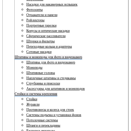
Насадки для накамерных вспышек
Фотозонты
Отражатели и панели
Рефлекторы
Портретные тарелки
Конусы и оптические насадки
Сферические рассеиватели
Шторки и фильтры
Переходные кольца и адаптеры
Сотовые насадки
Штативы и моноподы для фото и видеокамер
Штативы для фото и видеокамер
Моноподы
Штативные головы
Наплечные штативы и стедикамы
Струбцины и присоски
Аксессуары для штативов и моноподов
Стойки и системы крепления
Стойки
Журавли
Противовесы и колеса для стоек
Системы подъема и установки фонов
Потолочные системы
Штанги и перекладины
Распорки автополы