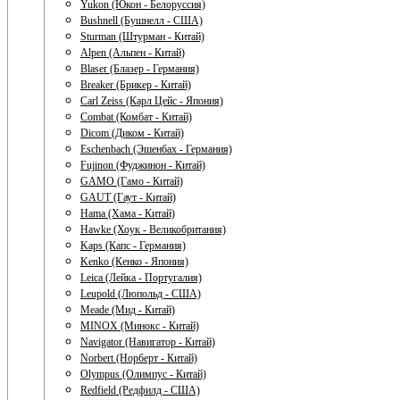
Yukon (Юкон - Белоруссия)
Bushnell (Бушнелл - США)
Sturman (Штурман - Китай)
Alpen (Альпен - Китай)
Blaser (Блазер - Германия)
Breaker (Брикер - Китай)
Carl Zeiss (Карл Цейс - Япония)
Combat (Комбат - Китай)
Dicom (Диком - Китай)
Eschenbach (Эшенбах - Германия)
Fujinon (Фуджинон - Китай)
GAMO (Гамо - Китай)
GAUT (Гаут - Китай)
Hama (Хама - Китай)
Hawke (Хоук - Великобритания)
Kaps (Капс - Германия)
Kenko (Кенко - Япония)
Leica (Лейка - Португалия)
Leupold (Люпольд - США)
Meade (Мид - Китай)
MINOX (Минокс - Китай)
Navigator (Навигатор - Китай)
Norbert (Норберт - Китай)
Olympus (Олимпус - Китай)
Redfield (Редфилд - США)