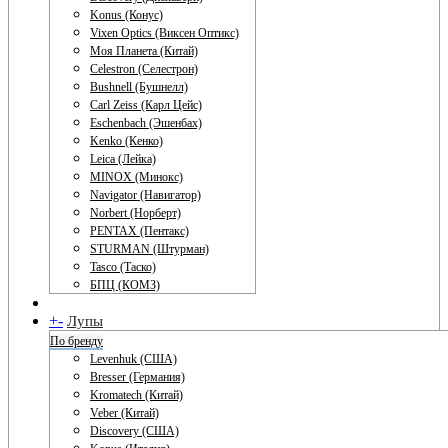
Konus (Конус)
Vixen Optics (Виксен Оптикс)
Моя Планета (Китай)
Celestron (Селестрон)
Bushnell (Бушнелл)
Carl Zeiss (Карл Цейс)
Eschenbach (Эшенбах)
Kenko (Кенко)
Leica (Лейка)
MINOX (Минокс)
Navigator (Навигатор)
Norbert (Норберт)
PENTAX (Пентакс)
STURMAN (Штурман)
Tasco (Таско)
БПЦ (КОМЗ)
+
-
Лупы
По бренду
Levenhuk (США)
Bresser (Германия)
Kromatech (Китай)
Veber (Китай)
Discovery (США)