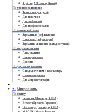
iOptron (АйОптрон, Китай)
По уровню подготовки
Телескопы для детей
Для новичков
Для любителей
Для профессионалов
По оптической схеме
Зеркальные (рефлекторы)
Линзовые (рефракторы)
Зеркально-линзовые (катадиоптрики)
По типу монтировки
Азимутальная
Экваториальная
Добсона
По другим параметрам
С подключением к компьютеру
С автонаведением
Для астрофотографий
+
-
Микроскопы
По бренду
Levenhuk (Левенгук; США)
Bresser (Брессер; Германия)
Discovery (Дискавери; США)
MAGUS (Магус; Россия)