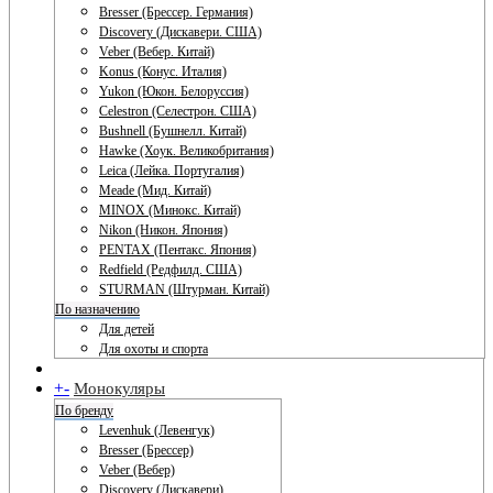
Bresser (Брессер. Германия)
Discovery (Дискавери. США)
Veber (Вебер. Китай)
Konus (Конус. Италия)
Yukon (Юкон. Белоруссия)
Celestron (Селестрон. США)
Bushnell (Бушнелл. Китай)
Hawke (Хоук. Великобритания)
Leica (Лейка. Португалия)
Meade (Мид. Китай)
MINOX (Минокс. Китай)
Nikon (Никон. Япония)
PENTAX (Пентакс. Япония)
Redfield (Редфилд. США)
STURMAN (Штурман. Китай)
По назначению
Для детей
Для охоты и спорта
+
-
Монокуляры
По бренду
Levenhuk (Левенгук)
Bresser (Брессер)
Veber (Вебер)
Discovery (Дискавери)