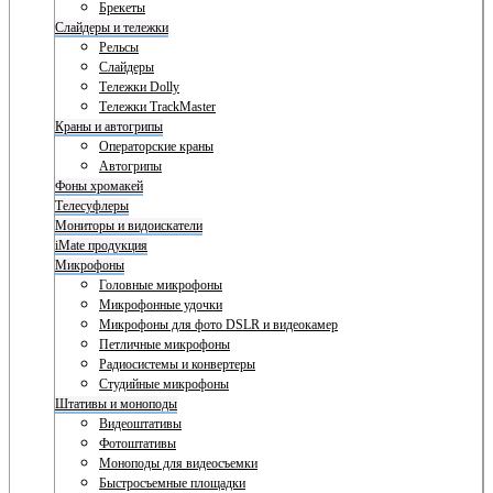
Брекеты
Слайдеры и тележки
Рельсы
Слайдеры
Тележки Dolly
Тележки TrackMaster
Краны и автогрипы
Операторские краны
Автогрипы
Фоны хромакей
Телесуфлеры
Мониторы и видоискатели
iMate продукция
Микрофоны
Головные микрофоны
Микрофонные удочки
Микрофоны для фото DSLR и видеокамер
Петличные микрофоны
Радиосистемы и конвертеры
Студийные микрофоны
Штативы и моноподы
Видеоштативы
Фотоштативы
Моноподы для видеосъемки
Быстросъемные площадки