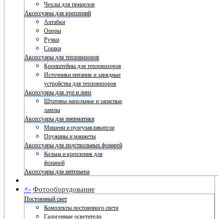
Чехлы для прицелов
Аксессуары для креплений
Антабки
Опоры
Ручки
Сошки
Аксессуары для тепловизоров
Кронштейны для тепловизоров
Источники питания и зарядные
устройства для тепловизоров
Аксессуары для луп и линз
Штативы напольные и запасные
лампы
Аксессуары для пневматики
Мишени и пулеулавливатели
Пружины и манжеты
Аксессуары для подствольных фонарей
Кольца и крепления для
фонарей
Аксессуары для интерьера
+
-
Фотооборудование
Постоянный свет
Комплекты постоянного света
Галогенные осветители