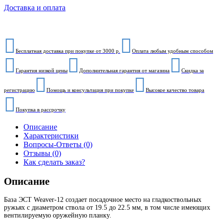
Доставка и оплата
Бесплатная доставка при покупке от 3000 р.
Оплата любым удобным способом
Гарантия низкой цены
Дополнительная гарантия от магазина
Скидка за
регистрацию
Помощь и консультация при покупке
Высокое качество товара
Покупка в рассрочку
Описание
Характеристики
Вопросы-Ответы (0)
Отзывы (0)
Как сделать заказ?
Описание
База ЭСТ Weaver-12 создает посадочное место на гладкоствольных
ружьях с диаметром ствола от 19.5 до 22.5 мм, в том числе имеющих
вентилируемую оружейную планку.