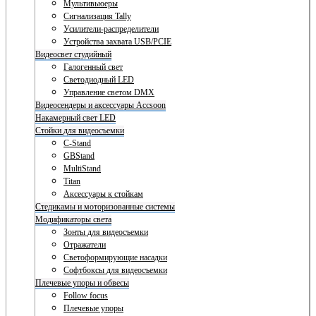
Мультивьюеры
Сигнализация Tally
Усилители-распределители
Устройства захвата USB/PCIE
Видеосвет студийный
Галогенный свет
Светодиодный LED
Управление светом DMX
Видеосендеры и аксессуары Accsoon
Накамерный свет LED
Стойки для видеосъемки
C-Stand
GBStand
MultiStand
Titan
Аксессуары к стойкам
Стедикамы и моторизованные системы
Модификаторы света
Зонты для видеосъемки
Отражатели
Светоформирующие насадки
Софтбоксы для видеосъемки
Плечевые упоры и обвесы
Follow focus
Плечевые упоры