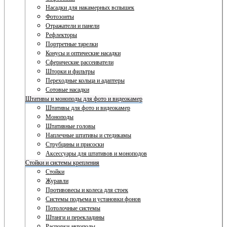
Насадки для накамерных вспышек
Фотозонты
Отражатели и панели
Рефлекторы
Портретные тарелки
Конусы и оптические насадки
Сферические рассеиватели
Шторки и фильтры
Переходные кольца и адаптеры
Сотовые насадки
Штативы и моноподы для фото и видеокамер
Штативы для фото и видеокамер
Моноподы
Штативные головы
Наплечные штативы и стедикамы
Струбцины и присоски
Аксессуары для штативов и моноподов
Стойки и системы крепления
Стойки
Журавли
Противовесы и колеса для стоек
Системы подъема и установки фонов
Потолочные системы
Штанги и перекладины
Распорки автополы