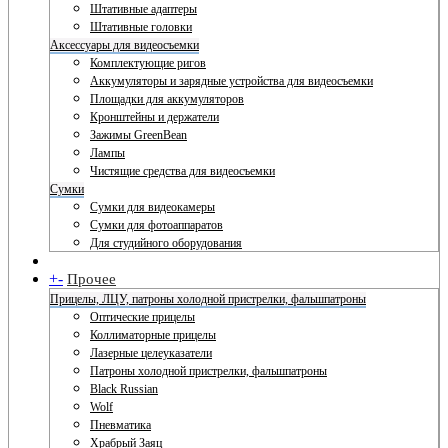
Штативные адаптеры
Штативные головки
Аксессуары для видеосъемки
Комплектующие ригов
Аккумуляторы и зарядные устройства для видеосъемки
Площадки для аккумуляторов
Кронштейны и держатели
Зажимы GreenBean
Лампы
Чистящие средства для видеосъемки
Сумки
Сумки для видеокамеры
Сумки для фотоаппаратов
Для студийного оборудования
+
-
Прочее
Прицелы, ЛЦУ, патроны холодной пристрелки, фальшпатроны
Оптические прицелы
Коллиматорные прицелы
Лазерные целеуказатели
Патроны холодной пристрелки, фальшпатроны
Black Russian
Wolf
Пневматика
Храбрый Заяц