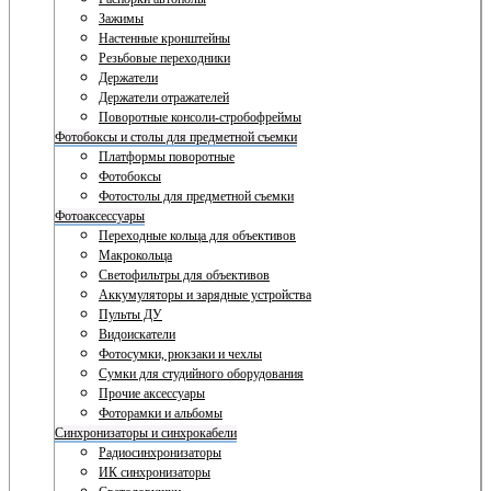
Зажимы
Настенные кронштейны
Резьбовые переходники
Держатели
Держатели отражателей
Поворотные консоли-стробофреймы
Фотобоксы и столы для предметной съемки
Платформы поворотные
Фотобоксы
Фотостолы для предметной съемки
Фотоаксессуары
Переходные кольца для объективов
Макрокольца
Светофильтры для объективов
Аккумуляторы и зарядные устройства
Пульты ДУ
Видоискатели
Фотосумки, рюкзаки и чехлы
Сумки для студийного оборудования
Прочие аксессуары
Фоторамки и альбомы
Синхронизаторы и синхрокабели
Радиосинхронизаторы
ИК синхронизаторы