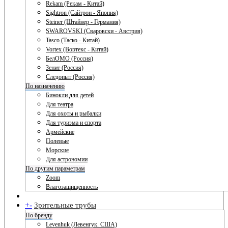
Rekam (Рекам - Китай)
Sightron (Сайтрон - Япония)
Steiner (Штайнер - Германия)
SWAROVSKI (Сваровски - Австрия)
Tasco (Таско - Китай)
Vortex (Вортекс - Китай)
БелОМО (Россия)
Зенит (Россия)
Следопыт (Россия)
По назначению
Бинокли для детей
Для театра
Для охоты и рыбалки
Для туризма и спорта
Армейские
Полевые
Морские
Для астрономии
По другим параметрам
Zoom
Влагозащищенность
+
-
Зрительные трубы
По бренду
Levenhuk (Левенгук. США)