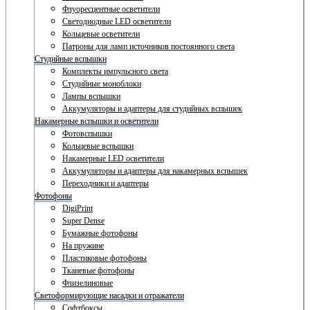
Флуоресцентные осветители
Светодиодные LED осветители
Кольцевые осветители
Патроны для ламп источников постоянного света
Студийные вспышки
Комплекты импульсного света
Студийные моноблоки
Лампы вспышки
Аккумуляторы и адаптеры для студийных вспышек
Накамерные вспышки и осветители
Фотовспышки
Кольцевые вспышки
Накамерные LED осветители
Аккумуляторы и адаптеры для накамерных вспышек
Переходники и адаптеры
Фотофоны
DigiPrint
Super Dense
Бумажные фотофоны
На пружине
Пластиковые фотофоны
Тканевые фотофоны
Флизелиновые
Светоформирующие насадки и отражатели
Софтбоксы