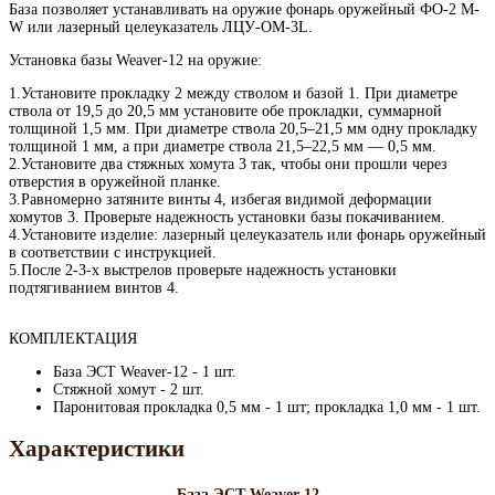
База позволяет устанавливать на оружие фонарь оружейный ФО-2 М-
W или лазерный целеуказатель ЛЦУ-ОМ-3L.
Установка базы Weaver-12 на оружие:
1.Установите прокладку 2 между стволом и базой 1. При диаметре
ствола от 19,5 до 20,5 мм установите обе прокладки, суммарной
толщиной 1,5 мм. При диаметре ствола 20,5–21,5 мм одну прокладку
толщиной 1 мм, а при диаметре ствола 21,5–22,5 мм — 0,5 мм.
2.Установите два стяжных хомута 3 так, чтобы они прошли через
отверстия в оружейной планке.
3.Равномерно затяните винты 4, избегая видимой деформации
хомутов 3. Проверьте надежность установки базы покачиванием.
4.Установите изделие: лазерный целеуказатель или фонарь оружейный
в соответствии с инструкцией.
5.После 2-3-х выстрелов проверьте надежность установки
подтягиванием винтов 4.
КОМПЛЕКТАЦИЯ
База ЭСТ Weaver-12 - 1 шт.
Стяжной хомут - 2 шт.
Паронитовая прокладка 0,5 мм - 1 шт; прокладка 1,0 мм - 1 шт.
Характеристики
База ЭСТ Weaver-12