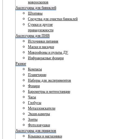
микроскопов
Аксессуары для биноклей
Штативы
Средства для очистки биноклей
Сумки и другие
принадлежности
Аксессуары для ПНВ
Источники питания
Маски и насадки
Микрофоны и пульты ДУ
Инфракрасные фонари
Разное
Компасы
Планетарии
Наборы для экспериментов
Фонари
Барометры и метеостанции
Часы
Глобусы
Металлоискатели
Экшн-камеры
Зонты
Фотоловушки
Аксессуары для прицелов
Крышки и наглазники