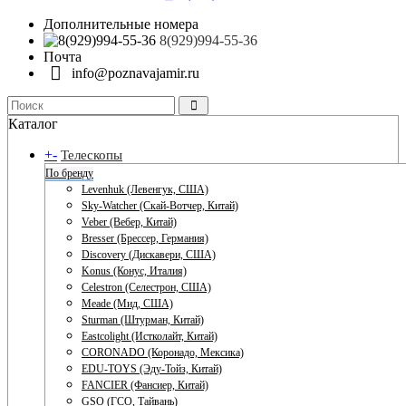
Дополнительные номера
8(929)994-55-36
Почта
info@poznavajamir.ru
Каталог
+
-
Телескопы
По бренду
Levenhuk (Левенгук, США)
Sky-Watcher (Скай-Вотчер, Китай)
Veber (Вебер, Китай)
Bresser (Брессер, Германия)
Discovery (Дискавери, США)
Konus (Конус, Италия)
Celestron (Селестрон, США)
Meade (Мид, США)
Sturman (Штурман, Китай)
Eastcolight (Истколайт, Китай)
CORONADO (Коронадо, Мексика)
EDU-TOYS (Эду-Тойз, Китай)
FANCIER (Фансиер, Китай)
GSO (ГСО, Тайвань)