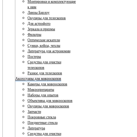
Монтировки и комплектующие
к ним
Линзы Барлоу
Окуляры для телескопов
Для астрофото
Зеркала и призмы
Фильтры
Оптические искатели
Сумки, кейсы, чехлы
Литература для астрономии
Постеры
Средства для очистки
телескопов
Разное для телескопов
Аксессуары для микроскопов
Камеры для микроскопов
Микропрепараты
Наборы для опытов
Объективы для микроскопов
Окуляры для микроскопов
Запчасти
Покровные стекла
Предметные стекла
Литература
Средства для очистки