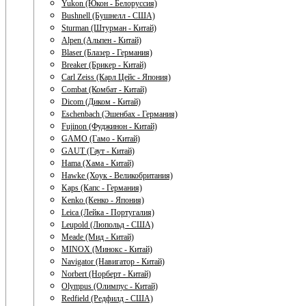
Yukon (Юкон - Белоруссия)
Bushnell (Бушнелл - США)
Sturman (Штурман - Китай)
Alpen (Альпен - Китай)
Blaser (Блазер - Германия)
Breaker (Брикер - Китай)
Carl Zeiss (Карл Цейс - Япония)
Combat (Комбат - Китай)
Dicom (Диком - Китай)
Eschenbach (Эшенбах - Германия)
Fujinon (Фуджинон - Китай)
GAMO (Гамо - Китай)
GAUT (Гаут - Китай)
Hama (Хама - Китай)
Hawke (Хоук - Великобритания)
Kaps (Капс - Германия)
Kenko (Кенко - Япония)
Leica (Лейка - Португалия)
Leupold (Люпольд - США)
Meade (Мид - Китай)
MINOX (Минокс - Китай)
Navigator (Навигатор - Китай)
Norbert (Норберт - Китай)
Olympus (Олимпус - Китай)
Redfield (Редфилд - США)