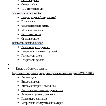
Светоловушки
Синхрокабели
TTL синхрокабели
Запасные лампы и колбы
Газоразрядные (импульсные)
Галогенные
Флуоресцентные лампы
Металлогалогенные
Защитные стекла
Светодиодные
Генераторы спецэффектов
Вентиляторы студийные
Генераторы мыльных пузырей
Генераторы снега
Генераторы тумана
+
-
Видеооборудование
Видеомикшеры, конвертеры, контроллеры и аксессуары AVMATRIX
Видеокодеры
Видеомикшеры
Видеомониторы AVMATRIX
Волоконно-оптические удлинители
Камеры и пульты управления
Конвертеры сигналов
Матричные коммутаторы/Роутеры