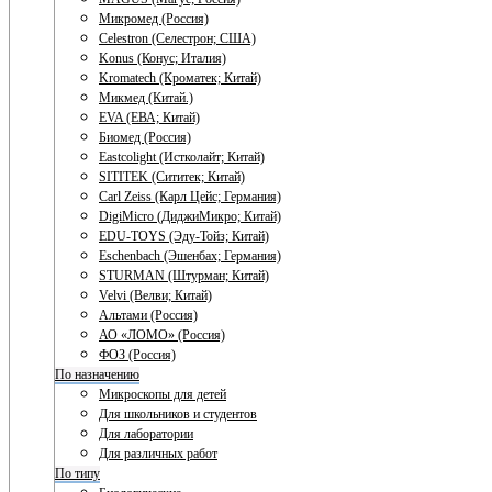
Микромед (Россия)
Celestron (Селестрон; США)
Konus (Конус; Италия)
Kromatech (Кроматек; Китай)
Микмед (Китай.)
EVA (ЕВА; Китай)
Биомед (Россия)
Eastcolight (Истколайт; Китай)
SITITEK (Сититек; Китай)
Carl Zeiss (Карл Цейс; Германия)
DigiMicro (ДиджиМикро; Китай)
EDU-TOYS (Эду-Тойз; Китай)
Eschenbach (Эшенбах; Германия)
STURMAN (Штурман; Китай)
Velvi (Велви; Китай)
Альтами (Россия)
АО «ЛОМО» (Россия)
ФОЗ (Россия)
По назначению
Микроскопы для детей
Для школьников и студентов
Для лаборатории
Для различных работ
По типу