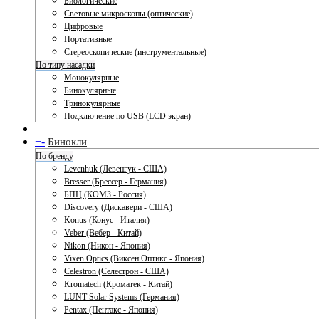
Биологические
Световые микроскопы (оптические)
Цифровые
Портативные
Стереоскопические (инструментальные)
По типу насадки
Монокулярные
Бинокулярные
Тринокулярные
Подключение по USB (LCD экран)
+
-
Бинокли
По бренду
Levenhuk (Левенгук - США)
Bresser (Брессер - Германия)
БПЦ (КОМЗ - Россия)
Discovery (Дискавери - США)
Konus (Конус - Италия)
Veber (Вебер - Китай)
Nikon (Никон - Япония)
Vixen Optics (Виксен Оптикс - Япония)
Celestron (Селестрон - США)
Kromatech (Кроматек - Китай)
LUNT Solar Systems (Германия)
Pentax (Пентакс - Япония)