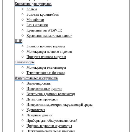
Крепления для прицелов
Кольца
Боковые кронштейны
Моноблоки
Базы и планки
Крепления на WEAVER
Крепления на ласточкин хвост
ПНВ
Бинокли ночного видения
Монокуляры ночного видения
Прицелы ночного видения
Тепловизоры
Монокуляры тепловизоры
Тепловизионные бинокли
Измерительные инструменты
Видеоэндоскопы
Измерительные рулетки
Влагомеры (датчики влажности)
Детекторы проводки
Измерители параметров окружающей среды
Курвиметры
Лазерные уровни
Приборы для обслуживания сетей
Цифровые уровни и угломеры
Электроизмерительные приборы