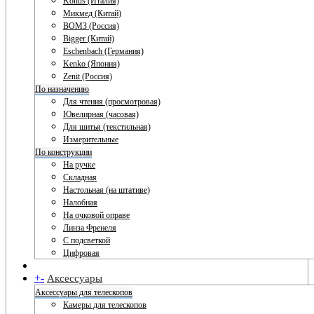
Konus (Италия)
Микмед (Китай)
ВОМЗ (Россия)
Bigger (Китай)
Eschenbach (Германия)
Kenko (Япония)
Zenit (Россия)
По назначению
Для чтения (просмотровая)
Ювелирная (часовая)
Для шитья (текстильная)
Измерительные
По конструкции
На ручке
Складная
Настольная (на штативе)
Налобная
На очковой оправе
Линза Френеля
С подсветкой
Цифровая
+
-
Аксессуары
Аксессуары для телескопов
Камеры для телескопов