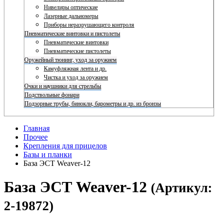
Нивелиры оптические
Лазерные дальномеры
Приборы неразрушающего контроля
Пневматические винтовки и пистолеты
Пневматические винтовки
Пневматические пистолеты
Оружейный тюнинг, уход за оружием
Камуфляжная лента и др.
Чистка и уход за оружием
Очки и наушники для стрельбы
Подствольные фонари
Подзорные трубы, бинокли, барометры и др. из бронзы
Главная
Прочее
Крепления для прицелов
Базы и планки
База ЭСТ Weaver-12
База ЭСТ Weaver-12
(Артикул:
2-19872)