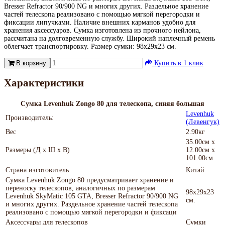
Bresser Refractor 90/900 NG и многих других. Раздельное хранение
частей телескопа реализовано с помощью мягкой перегородки и
фиксации липучками. Наличие внешних карманов удобно для
хранения аксессуаров. Сумка изготовлена из прочного нейлона,
рассчитана на долговременную службу. Широкий наплечный ремень
облегчает транспортировку. Размер сумки: 98х29х23 см.
В корзину
Купить в 1 клик
Характеристики
Сумка Levenhuk Zongo 80 для телескопа, синяя большая
Levenhuk
Производитель:
(Левенгук)
Вес
2.90кг
35.00см x
Размеры (Д х Ш х В)
12.00см x
101.00см
Страна изготовитель
Китай
Сумка Levenhuk Zongo 80 предусматривает хранение и
переноску телескопов, аналогичных по размерам
98х29х23
Levenhuk SkyMatic 105 GTA, Bresser Refractor 90/900 NG
см.
и многих других. Раздельное хранение частей телескопа
реализовано с помощью мягкой перегородки и фиксаци
Аксессуары для телескопов
Сумки