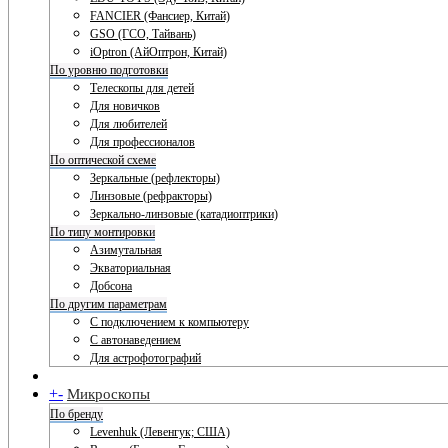
FANCIER (Фансиер, Китай)
GSO (ГСО, Тайвань)
iOptron (АйОптрон, Китай)
По уровню подготовки
Телескопы для детей
Для новичков
Для любителей
Для профессионалов
По оптической схеме
Зеркальные (рефлекторы)
Линзовые (рефракторы)
Зеркально-линзовые (катадиоптрики)
По типу монтировки
Азимутальная
Экваториальная
Добсона
По другим параметрам
С подключением к компьютеру
С автонаведением
Для астрофотографий
+
-
Микроскопы
По бренду
Levenhuk (Левенгук; США)