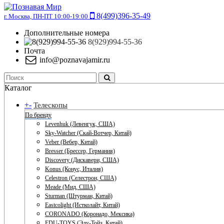
8(499)396-35-49
г. Москва, ПН-ПТ 10:00-19:00
Дополнительные номера
8(929)994-55-36
Почта
info@poznavajamir.ru
Каталог
+
-
Телескопы
По бренду
Levenhuk (Левенгук, США)
Sky-Watcher (Скай-Вотчер, Китай)
Veber (Вебер, Китай)
Bresser (Брессер, Германия)
Discovery (Дискавери, США)
Konus (Конус, Италия)
Celestron (Селестрон, США)
Meade (Мид, США)
Sturman (Штурман, Китай)
Eastcolight (Истколайт, Китай)
CORONADO (Коронадо, Мексика)
EDU-TOYS (Эду-Тойз, Китай)