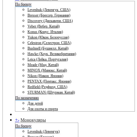
По бренду
Levenhuk (Левенгук. США)
Bresser (Брессер. Германия)
Discovery (Дискавери. США)
Veber (Вебер. Китай)
Konus (Конус. Италия)
Yukon (Юкон. Белоруссия)
Celestron (Селестрон. США)
Bushnell (Бушнелл. Китай)
Hawke (Хоук. Великобритания)
Leica (Лейка. Португалия)
Meade (Мид. Китай)
MINOX (Минокс. Китай)
Nikon (Никон. Япония)
PENTAX (Пентакс. Япония)
Redfield (Редфилд. США)
STURMAN (Штурман. Китай)
По назначению
Для детей
Для охоты и спорта
+
-
Монокуляры
По бренду
Levenhuk (Левенгук)