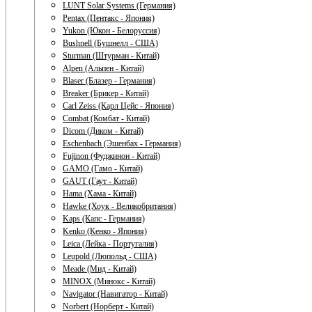
LUNT Solar Systems (Германия)
Pentax (Пентакс - Япония)
Yukon (Юкон - Белоруссия)
Bushnell (Бушнелл - США)
Sturman (Штурман - Китай)
Alpen (Альпен - Китай)
Blaser (Блазер - Германия)
Breaker (Брикер - Китай)
Carl Zeiss (Карл Цейс - Япония)
Combat (Комбат - Китай)
Dicom (Диком - Китай)
Eschenbach (Эшенбах - Германия)
Fujinon (Фуджинон - Китай)
GAMO (Гамо - Китай)
GAUT (Гаут - Китай)
Hama (Хама - Китай)
Hawke (Хоук - Великобритания)
Kaps (Капс - Германия)
Kenko (Кенко - Япония)
Leica (Лейка - Португалия)
Leupold (Люпольд - США)
Meade (Мид - Китай)
MINOX (Минокс - Китай)
Navigator (Навигатор - Китай)
Norbert (Норберт - Китай)