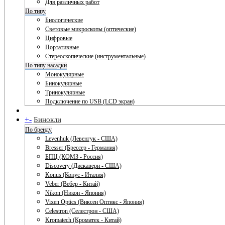
Для различных работ
По типу
Биологические
Световые микроскопы (оптические)
Цифровые
Портативные
Стереоскопические (инструментальные)
По типу насадки
Монокулярные
Бинокулярные
Тринокулярные
Подключение по USB (LCD экран)
+
-
Бинокли
По бренду
Levenhuk (Левенгук - США)
Bresser (Брессер - Германия)
БПЦ (КОМЗ - Россия)
Discovery (Дискавери - США)
Konus (Конус - Италия)
Veber (Вебер - Китай)
Nikon (Никон - Япония)
Vixen Optics (Виксен Оптикс - Япония)
Celestron (Селестрон - США)
Kromatech (Кроматек - Китай)