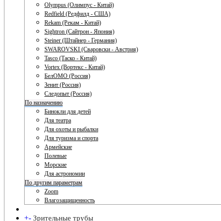
Olympus (Олимпус - Китай)
Redfield (Редфилд - США)
Rekam (Рекам - Китай)
Sightron (Сайтрон - Япония)
Steiner (Штайнер - Германия)
SWAROVSKI (Сваровски - Австрия)
Tasco (Таско - Китай)
Vortex (Вортекс - Китай)
БелОМО (Россия)
Зенит (Россия)
Следопыт (Россия)
По назначению
Бинокли для детей
Для театра
Для охоты и рыбалки
Для туризма и спорта
Армейские
Полевые
Морские
Для астрономии
По другим параметрам
Zoom
Влагозащищенность
+
-
Зрительные трубы