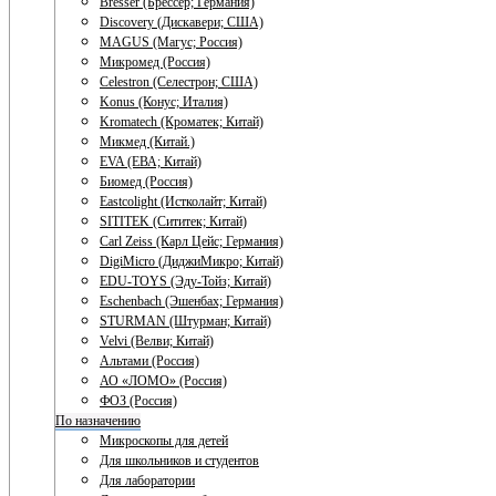
Bresser (Брессер; Германия)
Discovery (Дискавери; США)
MAGUS (Магус; Россия)
Микромед (Россия)
Celestron (Селестрон; США)
Konus (Конус; Италия)
Kromatech (Кроматек; Китай)
Микмед (Китай.)
EVA (ЕВА; Китай)
Биомед (Россия)
Eastcolight (Истколайт; Китай)
SITITEK (Сититек; Китай)
Carl Zeiss (Карл Цейс; Германия)
DigiMicro (ДиджиМикро; Китай)
EDU-TOYS (Эду-Тойз; Китай)
Eschenbach (Эшенбах; Германия)
STURMAN (Штурман; Китай)
Velvi (Велви; Китай)
Альтами (Россия)
АО «ЛОМО» (Россия)
ФОЗ (Россия)
По назначению
Микроскопы для детей
Для школьников и студентов
Для лаборатории