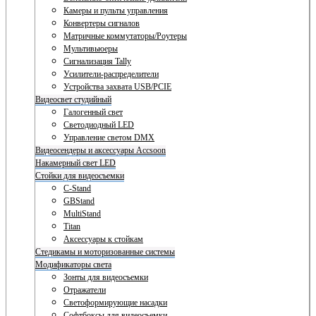
Камеры и пульты управления
Конвертеры сигналов
Матричные коммутаторы/Роутеры
Мультивьюеры
Сигнализация Tally
Усилители-распределители
Устройства захвата USB/PCIE
Видеосвет студийный
Галогенный свет
Светодиодный LED
Управление светом DMX
Видеосендеры и аксессуары Accsoon
Накамерный свет LED
Стойки для видеосъемки
C-Stand
GBStand
MultiStand
Titan
Аксессуары к стойкам
Стедикамы и моторизованные системы
Модификаторы света
Зонты для видеосъемки
Отражатели
Светоформирующие насадки
Софтбоксы для видеосъемки