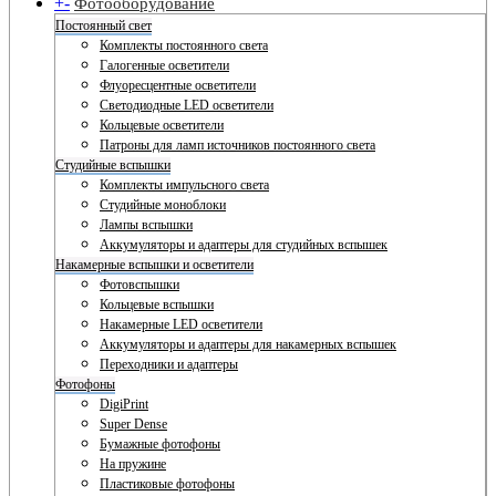
+
-
Фотооборудование
Постоянный свет
Комплекты постоянного света
Галогенные осветители
Флуоресцентные осветители
Светодиодные LED осветители
Кольцевые осветители
Патроны для ламп источников постоянного света
Студийные вспышки
Комплекты импульсного света
Студийные моноблоки
Лампы вспышки
Аккумуляторы и адаптеры для студийных вспышек
Накамерные вспышки и осветители
Фотовспышки
Кольцевые вспышки
Накамерные LED осветители
Аккумуляторы и адаптеры для накамерных вспышек
Переходники и адаптеры
Фотофоны
DigiPrint
Super Dense
Бумажные фотофоны
На пружине
Пластиковые фотофоны