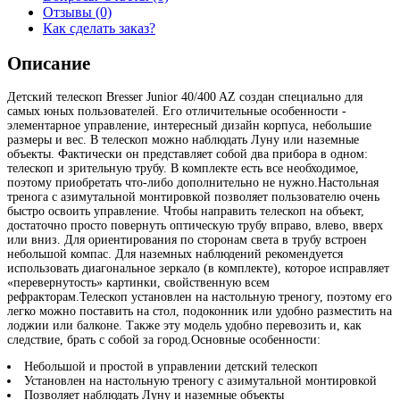
Отзывы (0)
Как сделать заказ?
Описание
Детский телескоп Bresser Junior 40/400 AZ создан специально для
самых юных пользователей. Его отличительные особенности -
элементарное управление, интересный дизайн корпуса, небольшие
размеры и вес. В телескоп можно наблюдать Луну или наземные
объекты. Фактически он представляет собой два прибора в одном:
телескоп и зрительную трубу. В комплекте есть все необходимое,
поэтому приобретать что-либо дополнительно не нужно.Настольная
тренога с азимутальной монтировкой позволяет пользователю очень
быстро освоить управление. Чтобы направить телескоп на объект,
достаточно просто повернуть оптическую трубу вправо, влево, вверх
или вниз. Для ориентирования по сторонам света в трубу встроен
небольшой компас. Для наземных наблюдений рекомендуется
использовать диагональное зеркало (в комплекте), которое исправляет
«перевернутость» картинки, свойственную всем
рефракторам.Телескоп установлен на настольную треногу, поэтому его
легко можно поставить на стол, подоконник или удобно разместить на
лоджии или балконе. Также эту модель удобно перевозить и, как
следствие, брать с собой за город.Основные особенности:
Небольшой и простой в управлении детский телескоп
Установлен на настольную треногу с азимутальной монтировкой
Позволяет наблюдать Луну и наземные объекты