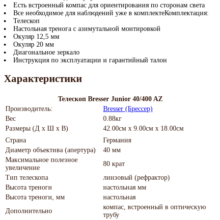
Есть встроенный компас для ориентирования по сторонам света
Все необходимое для наблюдений уже в комплектеКомплектация:
Телескоп
Настольная тренога с азимутальной монтировкой
Окуляр 12,5 мм
Окуляр 20 мм
Диагональное зеркало
Инструкция по эксплуатации и гарантийный талон
Характеристики
Телескоп Bresser Junior 40/400 AZ
Производитель:
Bresser (Брессер)
Вес
0.88кг
Размеры (Д х Ш х В)
42.00см x 9.00см x 18.00см
Страна
Германия
Диаметр объектива (апертура)
40 мм
Максимальное полезное
80 крат
увеличение
Тип телескопа
линзовый (рефрактор)
Высота треноги
настольная мм
Высота треноги, мм
настольная
компас, встроенный в оптическую
Дополнительно
трубу