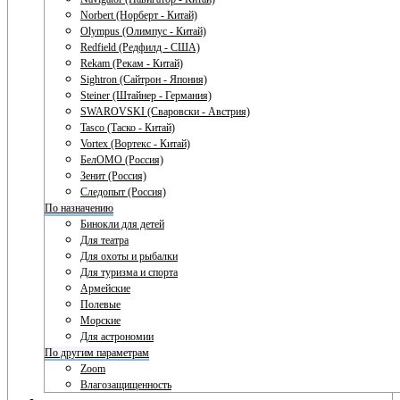
Norbert (Норберт - Китай)
Olympus (Олимпус - Китай)
Redfield (Редфилд - США)
Rekam (Рекам - Китай)
Sightron (Сайтрон - Япония)
Steiner (Штайнер - Германия)
SWAROVSKI (Сваровски - Австрия)
Tasco (Таско - Китай)
Vortex (Вортекс - Китай)
БелОМО (Россия)
Зенит (Россия)
Следопыт (Россия)
По назначению
Бинокли для детей
Для театра
Для охоты и рыбалки
Для туризма и спорта
Армейские
Полевые
Морские
Для астрономии
По другим параметрам
Zoom
Влагозащищенность