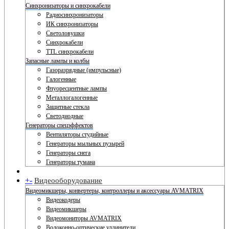
Синхронизаторы и синхрокабели
Радиосинхронизаторы
ИК синхронизаторы
Светоловушки
Синхрокабели
TTL синхрокабели
Запасные лампы и колбы
Газоразрядные (импульсные)
Галогенные
Флуоресцентные лампы
Металлогалогенные
Защитные стекла
Светодиодные
Генераторы спецэффектов
Вентиляторы студийные
Генераторы мыльных пузырей
Генераторы снега
Генераторы тумана
+
-
Видеооборудование
Видеомикшеры, конвертеры, контроллеры и аксессуары AVMATRIX
Видеокодеры
Видеомикшеры
Видеомониторы AVMATRIX
Волоконно-оптические удлинители