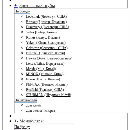
+
-
Зрительные трубы
По бренду
Levenhuk (Левенгук. США)
Bresser (Брессер. Германия)
Discovery (Дискавери. США)
Veber (Вебер. Китай)
Konus (Конус. Италия)
Yukon (Юкон. Белоруссия)
Celestron (Селестрон. США)
Bushnell (Бушнелл. Китай)
Hawke (Хоук. Великобритания)
Leica (Лейка. Португалия)
Meade (Мид. Китай)
MINOX (Минокс. Китай)
Nikon (Никон. Япония)
PENTAX (Пентакс. Япония)
Redfield (Редфилд. США)
STURMAN (Штурман. Китай)
По назначению
Для детей
Для охоты и спорта
+
-
Монокуляры
По бренду