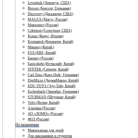
Levenhuk (Левенгук; США)
Bresser (Брессер; Германия)
Discovery (Дискавери; США)
MAGUS (Магус; Россия)
Микромед (Россия)
Celestron (Селестрон; США)
Konus (Конус; Италия)
Kromatech (Кроматек; Китай)
Микмед (Китай.)
EVA (ЕВА; Китай)
Биомед (Россия)
Eastcolight (Истколайт; Китай)
SITITEK (Сититек; Китай)
Carl Zeiss (Карл Цейс; Германия)
DigiMicro (ДиджиМикро; Китай)
EDU-TOYS (Эду-Тойз; Китай)
Eschenbach (Эшенбах; Германия)
STURMAN (Штурман; Китай)
Velvi (Велви; Китай)
Альтами (Россия)
АО «ЛОМО» (Россия)
ФОЗ (Россия)
По назначению
Микроскопы для детей
Для школьников и студентов