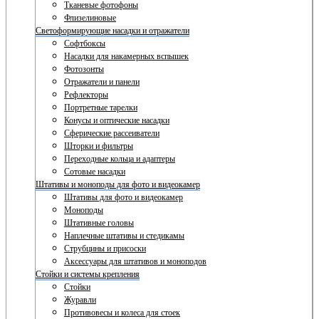
Тканевые фотофоны
Флизелиновые
Светоформирующие насадки и отражатели
Софтбоксы
Насадки для накамерных вспышек
Фотозонты
Отражатели и панели
Рефлекторы
Портретные тарелки
Конусы и оптические насадки
Сферические рассеиватели
Шторки и фильтры
Переходные кольца и адаптеры
Сотовые насадки
Штативы и моноподы для фото и видеокамер
Штативы для фото и видеокамер
Моноподы
Штативные головы
Наплечные штативы и стедикамы
Струбцины и присоски
Аксессуары для штативов и моноподов
Стойки и системы крепления
Стойки
Журавли
Противовесы и колеса для стоек