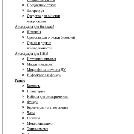
Предметные стекла
Литература
Средства для очистки
микроскопов
Аксессуары для биноклей
Штативы
Средства для очистки биноклей
Сумки и другие
принадлежности
Аксессуары для ПНВ
Источники питания
Маски и насадки
Микрофоны и пульты ДУ
Инфракрасные фонари
Разное
Компасы
Планетарии
Наборы для экспериментов
Фонари
Барометры и метеостанции
Часы
Глобусы
Металлоискатели
Экшн-камеры