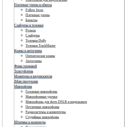
Плечевые упоры и обвесы
Follow focus
Плечевые упоры
Брекеты
Слайдеры и тележки
Рельсы
Слайдеры
Тележки Dolly
Тележки TrackMaster
Краны и автогрипы
Операторские краны
Автогрипы
Фоны хромакей
Телесуфлеры
Мониторы и видоискатели
iMate продукция
Микрофоны
Головные микрофоны
Микрофонные удочки
Микрофоны для фото DSLR и видеокамер
Петличные микрофоны
Радиосистемы и конвертеры
Студийные микрофоны
Штативы и моноподы