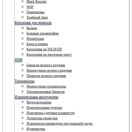
Black Russian
Wolf
Пневматика
Храбрый Заяц
Крепления для прицелов
Кольца
Боковые кронштейны
Моноблоки
Базы и планки
Крепления на WEAVER
Крепления на ласточкин хвост
ПНВ
Бинокли ночного видения
Монокуляры ночного видения
Прицелы ночного видения
Тепловизоры
Монокуляры тепловизоры
Тепловизионные бинокли
Измерительные инструменты
Видеоэндоскопы
Измерительные рулетки
Влагомеры (датчики влажности)
Детекторы проводки
Измерители параметров окружающей среды
Курвиметры