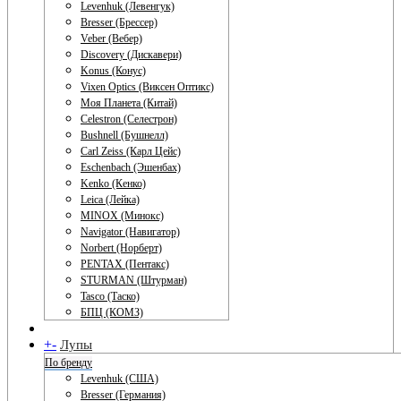
Levenhuk (Левенгук)
Bresser (Брессер)
Veber (Вебер)
Discovery (Дискавери)
Konus (Конус)
Vixen Optics (Виксен Оптикс)
Моя Планета (Китай)
Celestron (Селестрон)
Bushnell (Бушнелл)
Carl Zeiss (Карл Цейс)
Eschenbach (Эшенбах)
Kenko (Кенко)
Leica (Лейка)
MINOX (Минокс)
Navigator (Навигатор)
Norbert (Норберт)
PENTAX (Пентакс)
STURMAN (Штурман)
Tasco (Таско)
БПЦ (КОМЗ)
+
-
Лупы
По бренду
Levenhuk (США)
Bresser (Германия)