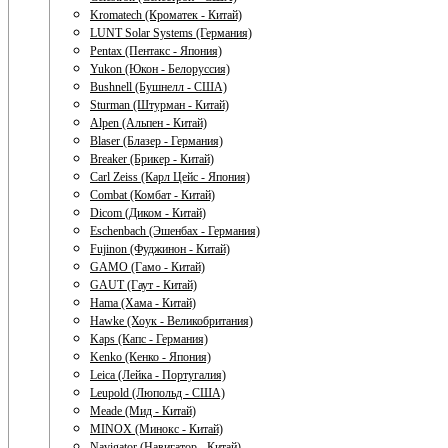
Kromatech (Кроматек - Китай)
LUNT Solar Systems (Германия)
Pentax (Пентакс - Япония)
Yukon (Юкон - Белоруссия)
Bushnell (Бушнелл - США)
Sturman (Штурман - Китай)
Alpen (Альпен - Китай)
Blaser (Блазер - Германия)
Breaker (Брикер - Китай)
Carl Zeiss (Карл Цейс - Япония)
Combat (Комбат - Китай)
Dicom (Диком - Китай)
Eschenbach (Эшенбах - Германия)
Fujinon (Фуджинон - Китай)
GAMO (Гамо - Китай)
GAUT (Гаут - Китай)
Hama (Хама - Китай)
Hawke (Хоук - Великобритания)
Kaps (Капс - Германия)
Kenko (Кенко - Япония)
Leica (Лейка - Португалия)
Leupold (Люпольд - США)
Meade (Мид - Китай)
MINOX (Минокс - Китай)
Navigator (Навигатор - Китай)