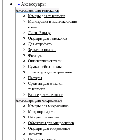
+
-
Аксессуары
Аксессуары для телескопов
Камеры для телескопов
Монтировки и комплектующие
к ним
Линзы Барлоу
Окуляры для телескопов
Для астрофото
Зеркала и призмы
Фильтры
Оптические искатели
Сумки, кейсы, чехлы
Литература для астрономии
Постеры
Средства для очистки
телескопов
Разное для телескопов
Аксессуары для микроскопов
Камеры для микроскопов
Микропрепараты
Наборы для опытов
Объективы для микроскопов
Окуляры для микроскопов
Запчасти
Покровные стекла