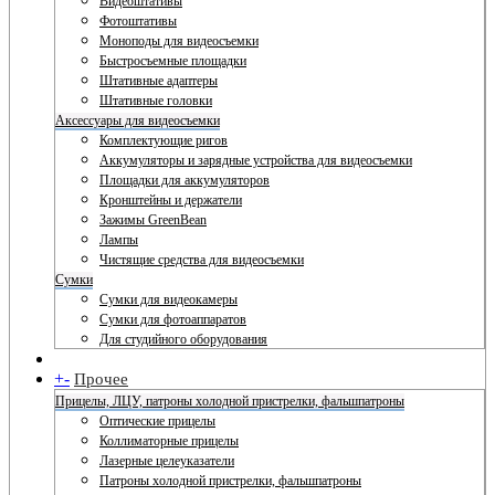
Видеоштативы
Фотоштативы
Моноподы для видеосъемки
Быстросъемные площадки
Штативные адаптеры
Штативные головки
Аксессуары для видеосъемки
Комплектующие ригов
Аккумуляторы и зарядные устройства для видеосъемки
Площадки для аккумуляторов
Кронштейны и держатели
Зажимы GreenBean
Лампы
Чистящие средства для видеосъемки
Сумки
Сумки для видеокамеры
Сумки для фотоаппаратов
Для студийного оборудования
+
-
Прочее
Прицелы, ЛЦУ, патроны холодной пристрелки, фальшпатроны
Оптические прицелы
Коллиматорные прицелы
Лазерные целеуказатели
Патроны холодной пристрелки, фальшпатроны