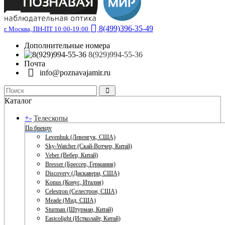
8(499)396-35-49
г. Москва, ПН-ПТ 10:00-19:00
Дополнительные номера
8(929)994-55-36
Почта
info@poznavajamir.ru
Каталог
+
-
Телескопы
По бренду
Levenhuk (Левенгук, США)
Sky-Watcher (Скай-Вотчер, Китай)
Veber (Вебер, Китай)
Bresser (Брессер, Германия)
Discovery (Дискавери, США)
Konus (Конус, Италия)
Celestron (Селестрон, США)
Meade (Мид, США)
Sturman (Штурман, Китай)
Eastcolight (Истколайт, Китай)