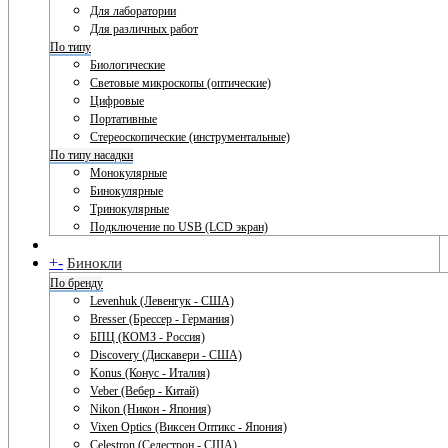
Для лаборатории
Для различных работ
По типу
Биологические
Световые микроскопы (оптические)
Цифровые
Портативные
Стереоскопические (инструментальные)
По типу насадки
Монокулярные
Бинокулярные
Тринокулярные
Подключение по USB (LCD экран)
+
-
Бинокли
По бренду
Levenhuk (Левенгук - США)
Bresser (Брессер - Германия)
БПЦ (КОМЗ - Россия)
Discovery (Дискавери - США)
Konus (Конус - Италия)
Veber (Вебер - Китай)
Nikon (Никон - Япония)
Vixen Optics (Виксен Оптикс - Япония)
Celestron (Селестрон - США)