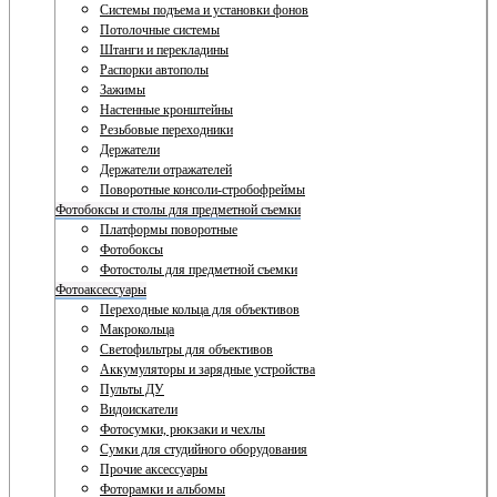
Системы подъема и установки фонов
Потолочные системы
Штанги и перекладины
Распорки автополы
Зажимы
Настенные кронштейны
Резьбовые переходники
Держатели
Держатели отражателей
Поворотные консоли-стробофреймы
Фотобоксы и столы для предметной съемки
Платформы поворотные
Фотобоксы
Фотостолы для предметной съемки
Фотоаксессуары
Переходные кольца для объективов
Макрокольца
Светофильтры для объективов
Аккумуляторы и зарядные устройства
Пульты ДУ
Видоискатели
Фотосумки, рюкзаки и чехлы
Сумки для студийного оборудования
Прочие аксессуары
Фоторамки и альбомы