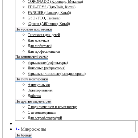
CORONADO (Коронадо, Мексика)
EDU-TOYS (Эду-Тойз, Китай)
FANCIER (Фансиер, Китай)
GSO (ГСО, Тайвань)
iOptron (АйОптрон, Китай)
По уровню подготовки
Телескопы для детей
Для новичков
Для любителей
Для профессионалов
По оптической схеме
Зеркальные (рефлекторы)
Линзовые (рефракторы)
Зеркально-линзовые (катадиоптрики)
По типу монтировки
Азимутальная
Экваториальная
Добсона
По другим параметрам
С подключением к компьютеру
С автонаведением
Для астрофотографий
+
-
Микроскопы
По бренду