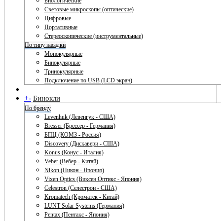
Биологические
Световые микроскопы (оптические)
Цифровые
Портативные
Стереоскопические (инструментальные)
По типу насадки
Монокулярные
Бинокулярные
Тринокулярные
Подключение по USB (LCD экран)
+
-
Бинокли
По бренду
Levenhuk (Левенгук - США)
Bresser (Брессер - Германия)
БПЦ (КОМЗ - Россия)
Discovery (Дискавери - США)
Konus (Конус - Италия)
Veber (Вебер - Китай)
Nikon (Никон - Япония)
Vixen Optics (Виксен Оптикс - Япония)
Celestron (Селестрон - США)
Kromatech (Кроматек - Китай)
LUNT Solar Systems (Германия)
Pentax (Пентакс - Япония)