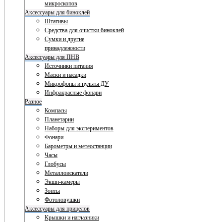
микроскопов
Аксессуары для биноклей
Штативы
Средства для очистки биноклей
Сумки и другие
принадлежности
Аксессуары для ПНВ
Источники питания
Маски и насадки
Микрофоны и пульты ДУ
Инфракрасные фонари
Разное
Компасы
Планетарии
Наборы для экспериментов
Фонари
Барометры и метеостанции
Часы
Глобусы
Металлоискатели
Экшн-камеры
Зонты
Фотоловушки
Аксессуары для прицелов
Крышки и наглазники