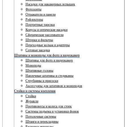
Насадки для накамерных вспышек
Фотозонты
Отражатели и панели
Рефлекторы
Портретные тарелки
Конусы и оптические насадки
Сферические рассеиватели
Шторки и фильтры
Переходные кольца и адаптеры
Сотовые насадки
Штативы и моноподы для фото и видеокамер
Штативы для фото и видеокамер
Моноподы
Штативные головы
Наплечные штативы и стедикамы
Струбцины и присоски
Аксессуары для штативов и моноподов
Стойки и системы крепления
Стойки
Журавли
Противовесы и колеса для стоек
Системы подъема и установки фонов
Потолочные системы
Штанги и перекладины
Распорки автополы