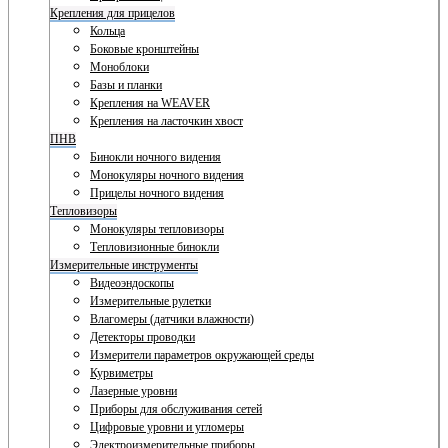
Крепления для прицелов
Кольца
Боковые кронштейны
Моноблоки
Базы и планки
Крепления на WEAVER
Крепления на ласточкин хвост
ПНВ
Бинокли ночного видения
Монокуляры ночного видения
Прицелы ночного видения
Тепловизоры
Монокуляры тепловизоры
Тепловизионные бинокли
Измерительные инструменты
Видеоэндоскопы
Измерительные рулетки
Влагомеры (датчики влажности)
Детекторы проводки
Измерители параметров окружающей среды
Курвиметры
Лазерные уровни
Приборы для обслуживания сетей
Цифровые уровни и угломеры
Электроизмерительные приборы