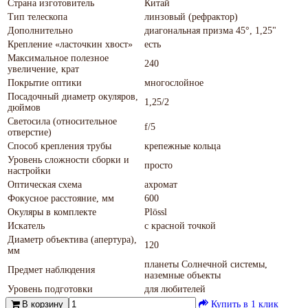
Страна изготовитель
Китай
Тип телескопа
линзовый (рефрактор)
Дополнительно
диагональная призма 45°, 1,25"
Крепление «ласточкин хвост»
есть
Максимальное полезное
240
увеличение, крат
Покрытие оптики
многослойное
Посадочный диаметр окуляров,
1,25/2
дюймов
Светосила (относительное
f/5
отверстие)
Способ крепления трубы
крепежные кольца
Уровень сложности сборки и
просто
настройки
Оптическая схема
ахромат
Фокусное расстояние, мм
600
Окуляры в комплекте
Plössl
Искатель
с красной точкой
Диаметр объектива (апертура),
120
мм
планеты Солнечной системы,
Предмет наблюдения
наземные объекты
Уровень подготовки
для любителей
В корзину
Купить в 1 клик