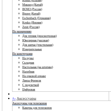
Konus (Италия)
Микмед (Китай)
ВОМЗ (Россия)
Bigger (Китай)
Eschenbach (Германия)
Kenko (Япония)
Zenit (Россия)
По назначению
Для чтения (просмотровая)
Ювелирная (часовая)
Для шитья (текстильная)
Измерительные
По конструкции
На ручке
Складная
Настольная (на штативе)
Налобная
На очковой оправе
Линза Френеля
С подсветкой
Цифровая
+
-
Аксессуары
Аксессуары для телескопов
Камеры для телескопов