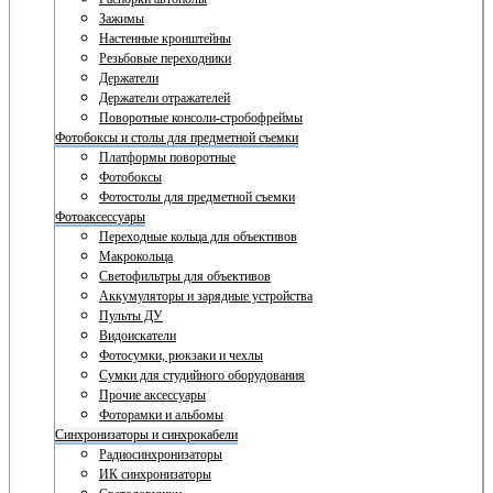
Зажимы
Настенные кронштейны
Резьбовые переходники
Держатели
Держатели отражателей
Поворотные консоли-стробофреймы
Фотобоксы и столы для предметной съемки
Платформы поворотные
Фотобоксы
Фотостолы для предметной съемки
Фотоаксессуары
Переходные кольца для объективов
Макрокольца
Светофильтры для объективов
Аккумуляторы и зарядные устройства
Пульты ДУ
Видоискатели
Фотосумки, рюкзаки и чехлы
Сумки для студийного оборудования
Прочие аксессуары
Фоторамки и альбомы
Синхронизаторы и синхрокабели
Радиосинхронизаторы
ИК синхронизаторы