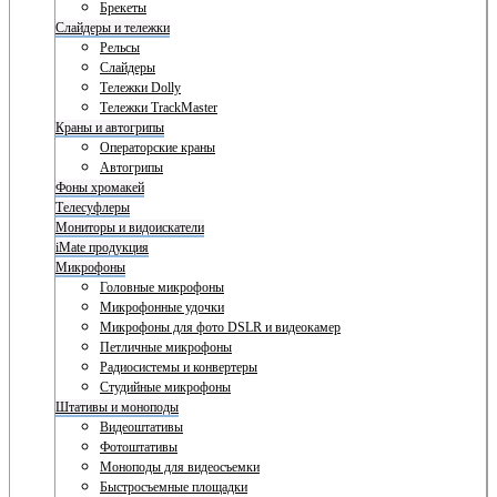
Брекеты
Слайдеры и тележки
Рельсы
Слайдеры
Тележки Dolly
Тележки TrackMaster
Краны и автогрипы
Операторские краны
Автогрипы
Фоны хромакей
Телесуфлеры
Мониторы и видоискатели
iMate продукция
Микрофоны
Головные микрофоны
Микрофонные удочки
Микрофоны для фото DSLR и видеокамер
Петличные микрофоны
Радиосистемы и конвертеры
Студийные микрофоны
Штативы и моноподы
Видеоштативы
Фотоштативы
Моноподы для видеосъемки
Быстросъемные площадки