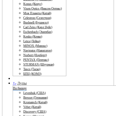
Konus (Конус)
Vixen Optics (Виксен Оптикс)
Моя Планета (Китай)
Celestron (Селестрон)
Bushnell (Бушнелл)
Carl Zeiss (Карл Цейс)
Eschenbach (Эшенбах)
Kenko (Кенко)
Leica (Лейка)
MINOX (Минокс)
Navigator (Навигатор)
Norbert (Норберт)
PENTAX (Пентакс)
STURMAN (Штурман)
Tasco (Таско)
БПЦ (КОМЗ)
+
-
Лупы
По бренду
Levenhuk (США)
Bresser (Германия)
Kromatech (Китай)
Veber (Китай)
Discovery (США)