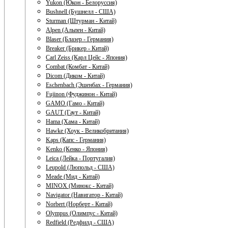
Yukon (Юкон - Белоруссия)
Bushnell (Бушнелл - США)
Sturman (Штурман - Китай)
Alpen (Альпен - Китай)
Blaser (Блазер - Германия)
Breaker (Брикер - Китай)
Carl Zeiss (Карл Цейс - Япония)
Combat (Комбат - Китай)
Dicom (Диком - Китай)
Eschenbach (Эшенбах - Германия)
Fujinon (Фуджинон - Китай)
GAMO (Гамо - Китай)
GAUT (Гаут - Китай)
Hama (Хама - Китай)
Hawke (Хоук - Великобритания)
Kaps (Капс - Германия)
Kenko (Кенко - Япония)
Leica (Лейка - Португалия)
Leupold (Люпольд - США)
Meade (Мид - Китай)
MINOX (Минокс - Китай)
Navigator (Навигатор - Китай)
Norbert (Норберт - Китай)
Olympus (Олимпус - Китай)
Redfield (Редфилд - США)