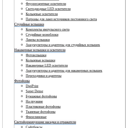
Флуоресцентные осветители
Светодиодные LED осветители
Кольцевые осветители
Патроны для ламп источников постоянного света
Студийные вспышки
Комплекты импульсного света
Студийные моноблоки
Лампы вспышки
Аккумуляторы и адаптеры для студийных вспышек
Накамерные вспышки и осветители
Фотовспышки
Кольцевые вспышки
Накамерные LED осветители
Аккумуляторы и адаптеры для накамерных вспышек
Переходники и адаптеры
Фотофоны
DigiPrint
Super Dense
Бумажные фотофоны
На пружине
Пластиковые фотофоны
Тканевые фотофоны
Флизелиновые
Светоформирующие насадки и отражатели
Софтбоксы