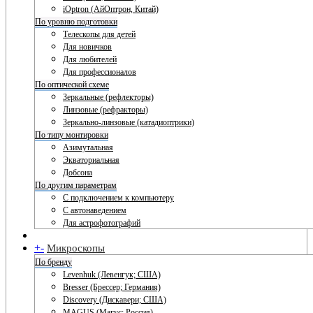
iOptron (АйОптрон, Китай)
По уровню подготовки
Телескопы для детей
Для новичков
Для любителей
Для профессионалов
По оптической схеме
Зеркальные (рефлекторы)
Линзовые (рефракторы)
Зеркально-линзовые (катадиоптрики)
По типу монтировки
Азимутальная
Экваториальная
Добсона
По другим параметрам
С подключением к компьютеру
С автонаведением
Для астрофотографий
+
-
Микроскопы
По бренду
Levenhuk (Левенгук; США)
Bresser (Брессер; Германия)
Discovery (Дискавери; США)
MAGUS (Магус; Россия)