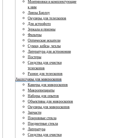
Монтировки и комплектующие
к ним
Линзы Барлоу
Окуляры для телескопов
Для астрофото
Зеркала и призмы
Фильтры
Оптические искатели
Сумки, кейсы, чехлы
Литература для астрономии
Постеры
Средства для очистки
телескопов
Разное для телескопов
Аксессуары для микроскопов
Камеры для микроскопов
Микропрепараты
Наборы для опытов
Объективы для микроскопов
Окуляры для микроскопов
Запчасти
Покровные стекла
Предметные стекла
Литература
Средства для очистки