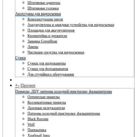
Штативные адаптеры
Штативные головки
Аксессуары для видеосъемки
Комплектующие ригов
Аккумуляторы и зарядные устройства для видеосъемки
Площадки для аккумуляторов
Кронштейны и держатели
Зажимы GreenBean
Лампы
Чистящие средства для видеосъемки
Сумки
Сумки для видеокамеры
Сумки для фотоаппаратов
Для студийного оборудования
+
-
Прочее
Прицелы, ЛЦУ, патроны холодной пристрелки, фальшпатроны
Оптические прицелы
Коллиматорные прицелы
Лазерные целеуказатели
Патроны холодной пристрелки, фальшпатроны
Black Russian
Wolf
Пневматика
Храбрый Заяц