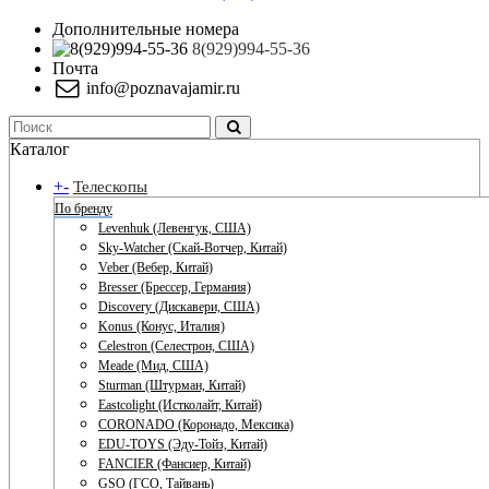
Дополнительные номера
8(929)994-55-36
Почта
info@poznavajamir.ru
Каталог
+
-
Телескопы
По бренду
Levenhuk (Левенгук, США)
Sky-Watcher (Скай-Вотчер, Китай)
Veber (Вебер, Китай)
Bresser (Брессер, Германия)
Discovery (Дискавери, США)
Konus (Конус, Италия)
Celestron (Селестрон, США)
Meade (Мид, США)
Sturman (Штурман, Китай)
Eastcolight (Истколайт, Китай)
CORONADO (Коронадо, Мексика)
EDU-TOYS (Эду-Тойз, Китай)
FANCIER (Фансиер, Китай)
GSO (ГСО, Тайвань)