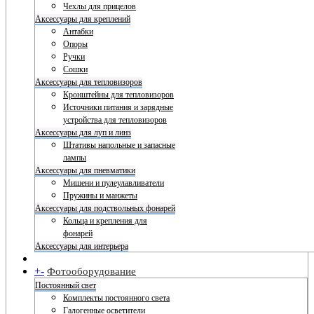
Чехлы для прицелов
Аксессуары для креплений
Антабки
Опоры
Ручки
Сошки
Аксессуары для тепловизоров
Кронштейны для тепловизоров
Источники питания и зарядные
устройства для тепловизоров
Аксессуары для луп и линз
Штативы напольные и запасные
лампы
Аксессуары для пневматики
Мишени и пулеулавливатели
Пружины и манжеты
Аксессуары для подствольных фонарей
Кольца и крепления для
фонарей
Аксессуары для интерьера
+
-
Фотооборудование
Постоянный свет
Комплекты постоянного света
Галогенные осветители