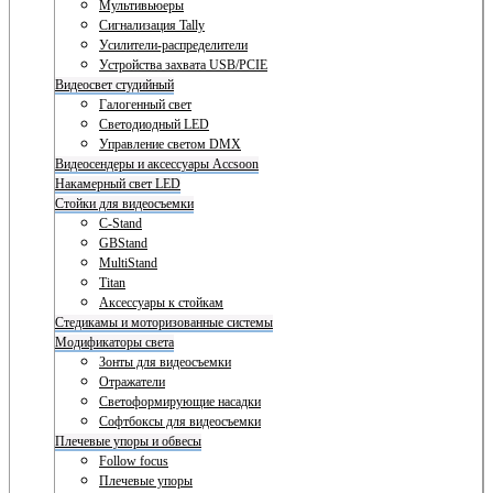
Мультивьюеры
Сигнализация Tally
Усилители-распределители
Устройства захвата USB/PCIE
Видеосвет студийный
Галогенный свет
Светодиодный LED
Управление светом DMX
Видеосендеры и аксессуары Accsoon
Накамерный свет LED
Стойки для видеосъемки
C-Stand
GBStand
MultiStand
Titan
Аксессуары к стойкам
Стедикамы и моторизованные системы
Модификаторы света
Зонты для видеосъемки
Отражатели
Светоформирующие насадки
Софтбоксы для видеосъемки
Плечевые упоры и обвесы
Follow focus
Плечевые упоры