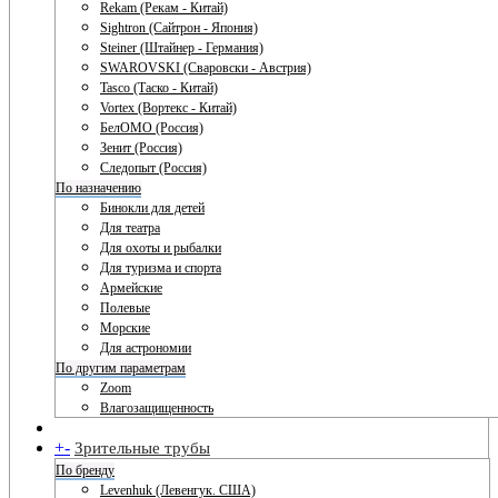
Rekam (Рекам - Китай)
Sightron (Сайтрон - Япония)
Steiner (Штайнер - Германия)
SWAROVSKI (Сваровски - Австрия)
Tasco (Таско - Китай)
Vortex (Вортекс - Китай)
БелОМО (Россия)
Зенит (Россия)
Следопыт (Россия)
По назначению
Бинокли для детей
Для театра
Для охоты и рыбалки
Для туризма и спорта
Армейские
Полевые
Морские
Для астрономии
По другим параметрам
Zoom
Влагозащищенность
+
-
Зрительные трубы
По бренду
Levenhuk (Левенгук. США)