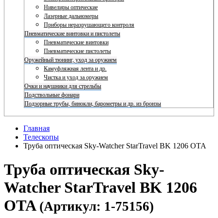
Нивелиры оптические
Лазерные дальномеры
Приборы неразрушающего контроля
Пневматические винтовки и пистолеты
Пневматические винтовки
Пневматические пистолеты
Оружейный тюнинг, уход за оружием
Камуфляжная лента и др.
Чистка и уход за оружием
Очки и наушники для стрельбы
Подствольные фонари
Подзорные трубы, бинокли, барометры и др. из бронзы
Главная
Телескопы
Труба оптическая Sky-Watcher StarTravel BK 1206 OTA
Труба оптическая Sky-
Watcher StarTravel BK 1206
OTA
(Артикул: 1-75156)