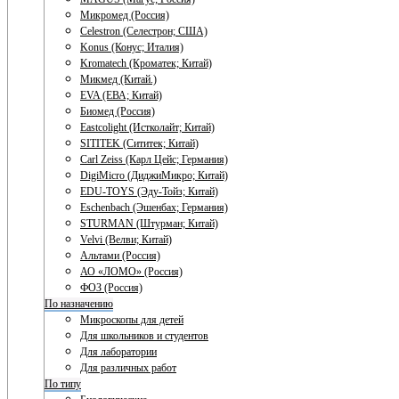
Микромед (Россия)
Celestron (Селестрон; США)
Konus (Конус; Италия)
Kromatech (Кроматек; Китай)
Микмед (Китай.)
EVA (ЕВА; Китай)
Биомед (Россия)
Eastcolight (Истколайт; Китай)
SITITEK (Сититек; Китай)
Carl Zeiss (Карл Цейс; Германия)
DigiMicro (ДиджиМикро; Китай)
EDU-TOYS (Эду-Тойз; Китай)
Eschenbach (Эшенбах; Германия)
STURMAN (Штурман; Китай)
Velvi (Велви; Китай)
Альтами (Россия)
АО «ЛОМО» (Россия)
ФОЗ (Россия)
По назначению
Микроскопы для детей
Для школьников и студентов
Для лаборатории
Для различных работ
По типу