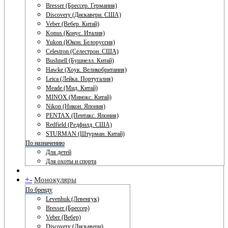
Bresser (Брессер. Германия)
Discovery (Дискавери. США)
Veber (Вебер. Китай)
Konus (Конус. Италия)
Yukon (Юкон. Белоруссия)
Celestron (Селестрон. США)
Bushnell (Бушнелл. Китай)
Hawke (Хоук. Великобритания)
Leica (Лейка. Португалия)
Meade (Мид. Китай)
MINOX (Минокс. Китай)
Nikon (Никон. Япония)
PENTAX (Пентакс. Япония)
Redfield (Редфилд. США)
STURMAN (Штурман. Китай)
По назначению
Для детей
Для охоты и спорта
+
-
Монокуляры
По бренду
Levenhuk (Левенгук)
Bresser (Брессер)
Veber (Вебер)
Discovery (Дискавери)