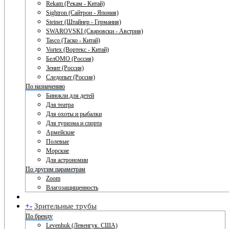
Rekam (Рекам - Китай)
Sightron (Сайтрон - Япония)
Steiner (Штайнер - Германия)
SWAROVSKI (Сваровски - Австрия)
Tasco (Таско - Китай)
Vortex (Вортекс - Китай)
БелОМО (Россия)
Зенит (Россия)
Следопыт (Россия)
По назначению
Бинокли для детей
Для театра
Для охоты и рыбалки
Для туризма и спорта
Армейские
Полевые
Морские
Для астрономии
По другим параметрам
Zoom
Влагозащищенность
+
-
Зрительные трубы
По бренду
Levenhuk (Левенгук. США)