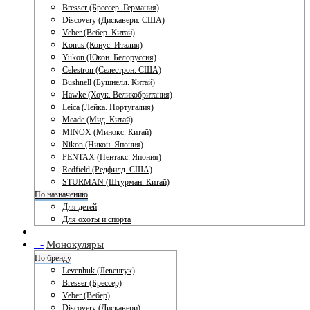
Bresser (Брессер. Германия)
Discovery (Дискавери. США)
Veber (Вебер. Китай)
Konus (Конус. Италия)
Yukon (Юкон. Белоруссия)
Celestron (Селестрон. США)
Bushnell (Бушнелл. Китай)
Hawke (Хоук. Великобритания)
Leica (Лейка. Португалия)
Meade (Мид. Китай)
MINOX (Минокс. Китай)
Nikon (Никон. Япония)
PENTAX (Пентакс. Япония)
Redfield (Редфилд. США)
STURMAN (Штурман. Китай)
По назначению
Для детей
Для охоты и спорта
+
-
Монокуляры
По бренду
Levenhuk (Левенгук)
Bresser (Брессер)
Veber (Вебер)
Discovery (Дискавери)