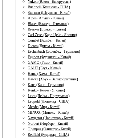
Yukon (Юкон - Белоруссия)
Bushnell (Бушнелл - США)
Sturman (Штурман - Китай)
Alpen (Альпен - Китай)
Blaser (Блазер - Германия)
Breaker (Брикер - Китай)
Carl Zeiss (Карл Цейс - Япония)
Combat (Комбат - Китай)
Dicom (Диком - Китай)
Eschenbach (Эшенбах - Германия)
Fujinon (Фуджинон - Китай)
GAMO (Гамо - Китай)
GAUT (Гаут - Китай)
Hama (Хама - Китай)
Hawke (Хоук - Великобритания)
Kaps (Капс - Германия)
Kenko (Кенко - Япония)
Leica (Лейка - Португалия)
Leupold (Люпольд - США)
Meade (Мид - Китай)
MINOX (Минокс - Китай)
Navigator (Навигатор - Китай)
Norbert (Норберт - Китай)
Olympus (Олимпус - Китай)
Redfield (Редфилд - США)