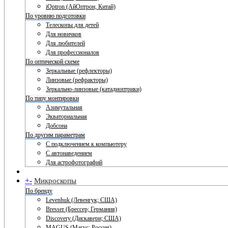
iOptron (АйОптрон, Китай)
По уровню подготовки
Телескопы для детей
Для новичков
Для любителей
Для профессионалов
По оптической схеме
Зеркальные (рефлекторы)
Линзовые (рефракторы)
Зеркально-линзовые (катадиоптрики)
По типу монтировки
Азимутальная
Экваториальная
Добсона
По другим параметрам
С подключением к компьютеру
С автонаведением
Для астрофотографий
+
-
Микроскопы
По бренду
Levenhuk (Левенгук; США)
Bresser (Брессер; Германия)
Discovery (Дискавери; США)
MAGUS (Магус; Россия)