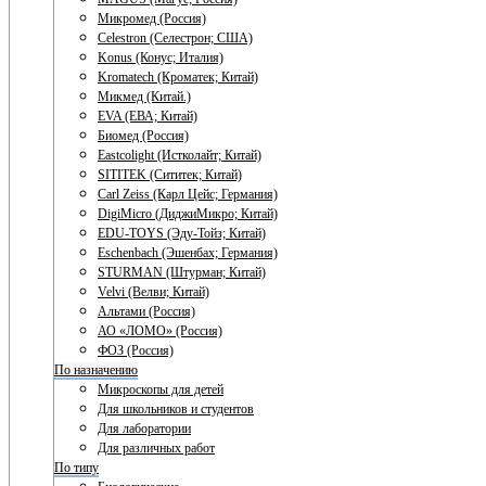
Микромед (Россия)
Celestron (Селестрон; США)
Konus (Конус; Италия)
Kromatech (Кроматек; Китай)
Микмед (Китай.)
EVA (ЕВА; Китай)
Биомед (Россия)
Eastcolight (Истколайт; Китай)
SITITEK (Сититек; Китай)
Carl Zeiss (Карл Цейс; Германия)
DigiMicro (ДиджиМикро; Китай)
EDU-TOYS (Эду-Тойз; Китай)
Eschenbach (Эшенбах; Германия)
STURMAN (Штурман; Китай)
Velvi (Велви; Китай)
Альтами (Россия)
АО «ЛОМО» (Россия)
ФОЗ (Россия)
По назначению
Микроскопы для детей
Для школьников и студентов
Для лаборатории
Для различных работ
По типу