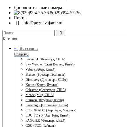
Дополнительные номера
8(929)994-55-36
Почта
info@poznavajamir.ru
Каталог
+
-
Телескопы
По бренду
Levenhuk (Левенгук, США)
Sky-Watcher (Скай-Вотчер, Китай)
Veber (Вебер, Китай)
Bresser (Брессер, Германия)
Discovery (Дискавери, США)
Konus (Конус, Италия)
Celestron (Селестрон, США)
Meade (Мид, США)
Sturman (Штурман, Китай)
Eastcolight (Истколайт, Китай)
CORONADO (Коронадо, Мексика)
EDU-TOYS (Эду-Тойз, Китай)
FANCIER (Фансиер, Китай)
GSO (ГСО, Тайвань)