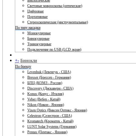
Биологические
Световые микроскопы (оптические)
Цифровые
Портативные
Стереоскопические (инструментальные)
По типу насадки
Монокулярные
Бинокулярные
Тринокулярные
Подключение по USB (LCD экран)
+
-
Бинокли
По бренду
Levenhuk (Левенгук - США)
Bresser (Брессер - Германия)
БПЦ (КОМЗ - Россия)
Discovery (Дискавери - США)
Konus (Конус - Италия)
Veber (Вебер - Китай)
Nikon (Никон - Япония)
Vixen Optics (Виксен Оптикс - Япония)
Celestron (Селестрон - США)
Kromatech (Кроматек - Китай)
LUNT Solar Systems (Германия)
Pentax (Пентакс - Япония)