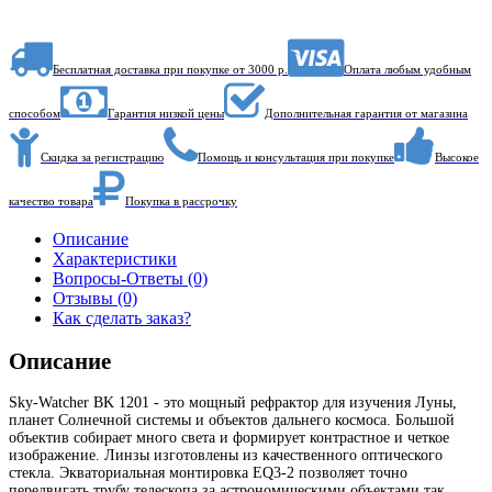
Бесплатная доставка при покупке от 3000 р.
Оплата любым удобным
способом
Гарантия низкой цены
Дополнительная гарантия от магазина
Скидка за регистрацию
Помощь и консультация при покупке
Высокое
качество товара
Покупка в рассрочку
Описание
Характеристики
Вопросы-Ответы (0)
Отзывы (0)
Как сделать заказ?
Описание
Sky-Watcher BK 1201 - это мощный рефрактор для изучения Луны,
планет Солнечной системы и объектов дальнего космоса. Большой
объектив собирает много света и формирует контрастное и четкое
изображение. Линзы изготовлены из качественного оптического
стекла. Экваториальная монтировка EQ3-2 позволяет точно
передвигать трубу телескопа за астрономическими объектами так,