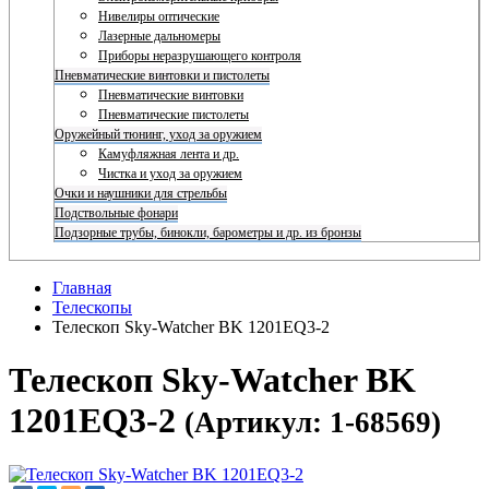
Нивелиры оптические
Лазерные дальномеры
Приборы неразрушающего контроля
Пневматические винтовки и пистолеты
Пневматические винтовки
Пневматические пистолеты
Оружейный тюнинг, уход за оружием
Камуфляжная лента и др.
Чистка и уход за оружием
Очки и наушники для стрельбы
Подствольные фонари
Подзорные трубы, бинокли, барометры и др. из бронзы
Главная
Телескопы
Телескоп Sky-Watcher BK 1201EQ3-2
Телескоп Sky-Watcher BK
1201EQ3-2
(Артикул: 1-68569)