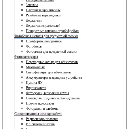
Зажимы
Настенные кронштейны
Резьбовые переходники
Держатели
Держатели отражателей
Поворотные консоли-стробофреймы
Фотобоксы и столы для предметной съемки
Платформы поворотные
Фотобоксы
Фотостолы для предметной съемки
Фотоаксессуары
Переходные кольца для объективов
Макрокольца
Светофильтры для объективов
Аккумуляторы и зарядные устройства
Пульты ДУ
Видоискатели
Фотосумки, рюкзаки и чехлы
Сумки для студийного оборудования
Прочие аксессуары
Фоторамки и альбомы
Синхронизаторы и синхрокабели
Радиосинхронизаторы
ИК синхронизаторы