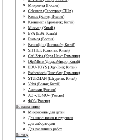
Микромед (Россия)
Celestron (Селестрон; США)
Konus (Конус; Италия)
Kromatech (Кроматек; Китай)
Микмед (Китай.)
EVA (ЕВА; Китай)
Биомед (Россия)
Eastcolight (Истколайт; Китай)
SITITEK (Сититек; Китай)
Carl Zeiss (Карл Цейс; Германия)
DigiMicro (ДиджиМикро; Китай)
EDU-TOYS (Эду-Тойз; Китай)
Eschenbach (Эшенбах; Германия)
STURMAN (Штурман; Китай)
Velvi (Велви; Китай)
Альтами (Россия)
АО «ЛОМО» (Россия)
ФОЗ (Россия)
По назначению
Микроскопы для детей
Для школьников и студентов
Для лаборатории
Для различных работ
По типу