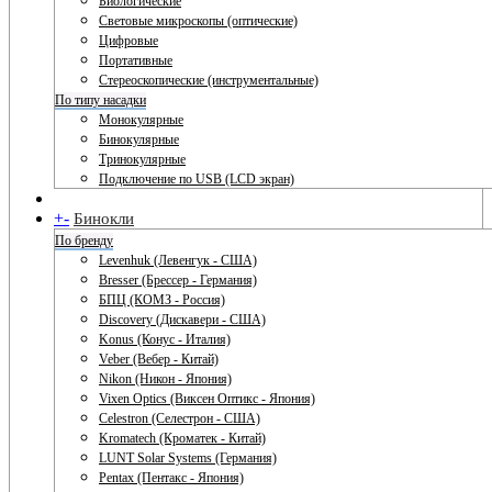
Биологические
Световые микроскопы (оптические)
Цифровые
Портативные
Стереоскопические (инструментальные)
По типу насадки
Монокулярные
Бинокулярные
Тринокулярные
Подключение по USB (LCD экран)
+
-
Бинокли
По бренду
Levenhuk (Левенгук - США)
Bresser (Брессер - Германия)
БПЦ (КОМЗ - Россия)
Discovery (Дискавери - США)
Konus (Конус - Италия)
Veber (Вебер - Китай)
Nikon (Никон - Япония)
Vixen Optics (Виксен Оптикс - Япония)
Celestron (Селестрон - США)
Kromatech (Кроматек - Китай)
LUNT Solar Systems (Германия)
Pentax (Пентакс - Япония)