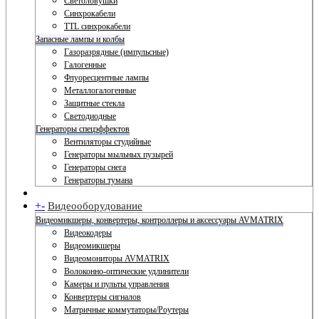
Светоловушки
Синхрокабели
TTL синхрокабели
Запасные лампы и колбы
Газоразрядные (импульсные)
Галогенные
Флуоресцентные лампы
Металлогалогенные
Защитные стекла
Светодиодные
Генераторы спецэффектов
Вентиляторы студийные
Генераторы мыльных пузырей
Генераторы снега
Генераторы тумана
+
-
Видеооборудование
Видеомикшеры, конвертеры, контроллеры и аксессуары AVMATRIX
Видеокодеры
Видеомикшеры
Видеомониторы AVMATRIX
Волоконно-оптические удлинители
Камеры и пульты управления
Конвертеры сигналов
Матричные коммутаторы/Роутеры