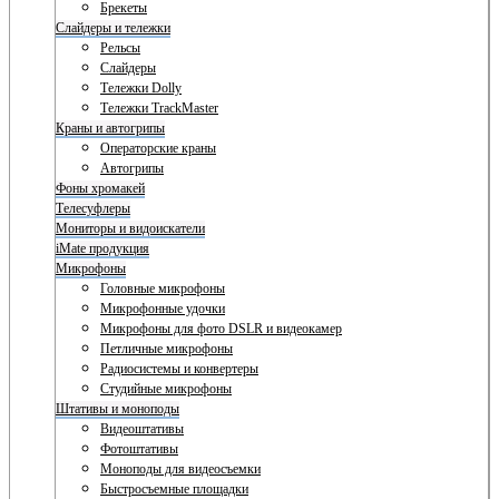
Брекеты
Слайдеры и тележки
Рельсы
Слайдеры
Тележки Dolly
Тележки TrackMaster
Краны и автогрипы
Операторские краны
Автогрипы
Фоны хромакей
Телесуфлеры
Мониторы и видоискатели
iMate продукция
Микрофоны
Головные микрофоны
Микрофонные удочки
Микрофоны для фото DSLR и видеокамер
Петличные микрофоны
Радиосистемы и конвертеры
Студийные микрофоны
Штативы и моноподы
Видеоштативы
Фотоштативы
Моноподы для видеосъемки
Быстросъемные площадки