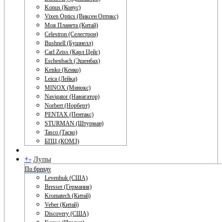
Konus (Конус)
Vixen Optics (Виксен Оптикс)
Моя Планета (Китай)
Celestron (Селестрон)
Bushnell (Бушнелл)
Carl Zeiss (Карл Цейс)
Eschenbach (Эшенбах)
Kenko (Кенко)
Leica (Лейка)
MINOX (Минокс)
Navigator (Навигатор)
Norbert (Норберт)
PENTAX (Пентакс)
STURMAN (Штурман)
Tasco (Таско)
БПЦ (КОМЗ)
+
-
Лупы
По бренду
Levenhuk (США)
Bresser (Германия)
Kromatech (Китай)
Veber (Китай)
Discovery (США)