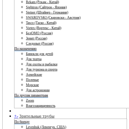
Rekam (Рекам - Китай)
Sightron (Сайтрон - Япония)
Steiner (Штайнер - Германия)
SWAROVSKI (Сваровски - Австрия)
Tasco (Таско - Китай)
Vortex (Вортекс - Китай)
БелОМО (Россия)
Зенит (Россия)
Следопыт (Россия)
По назначению
Бинокли для детей
Для театра
Для охоты и рыбалки
Для туризма и спорта
Армейские
Полевые
Морские
Для астрономии
По другим параметрам
Zoom
Влагозащищенность
+
-
Зрительные трубы
По бренду
Levenhuk (Левенгук. США)