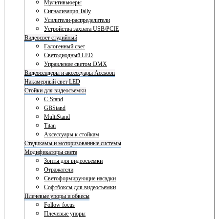
Мультивьюеры
Сигнализация Tally
Усилители-распределители
Устройства захвата USB/PCIE
Видеосвет студийный
Галогенный свет
Светодиодный LED
Управление светом DMX
Видеосендеры и аксессуары Accsoon
Накамерный свет LED
Стойки для видеосъемки
C-Stand
GBStand
MultiStand
Titan
Аксессуары к стойкам
Стедикамы и моторизованные системы
Модификаторы света
Зонты для видеосъемки
Отражатели
Светоформирующие насадки
Софтбоксы для видеосъемки
Плечевые упоры и обвесы
Follow focus
Плечевые упоры