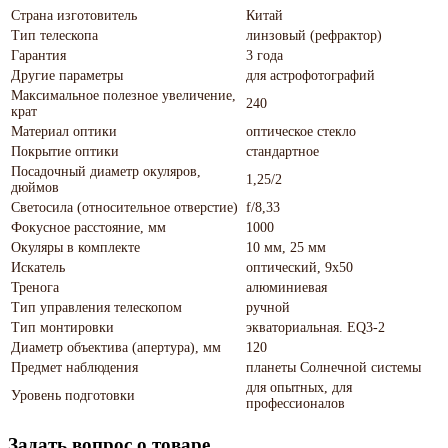
Страна изготовитель
Китай
Тип телескопа
линзовый (рефрактор)
Гарантия
3 года
Другие параметры
для астрофотографий
Максимальное полезное увеличение,
240
крат
Материал оптики
оптическое стекло
Покрытие оптики
стандартное
Посадочный диаметр окуляров,
1,25/2
дюймов
Светосила (относительное отверстие)
f/8,33
Фокусное расстояние, мм
1000
Окуляры в комплекте
10 мм, 25 мм
Искатель
оптический, 9х50
Тренога
алюминиевая
Тип управления телескопом
ручной
Тип монтировки
экваториальная. EQ3-2
Диаметр объектива (апертура), мм
120
Предмет наблюдения
планеты Солнечной системы
для опытных, для
Уровень подготовки
профессионалов
Задать вопрос о товаре