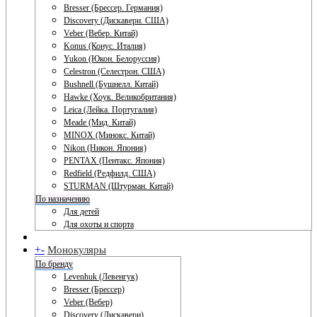
Bresser (Брессер. Германия)
Discovery (Дискавери. США)
Veber (Вебер. Китай)
Konus (Конус. Италия)
Yukon (Юкон. Белоруссия)
Celestron (Селестрон. США)
Bushnell (Бушнелл. Китай)
Hawke (Хоук. Великобритания)
Leica (Лейка. Португалия)
Meade (Мид. Китай)
MINOX (Минокс. Китай)
Nikon (Никон. Япония)
PENTAX (Пентакс. Япония)
Redfield (Редфилд. США)
STURMAN (Штурман. Китай)
По назначению
Для детей
Для охоты и спорта
+
-
Монокуляры
По бренду
Levenhuk (Левенгук)
Bresser (Брессер)
Veber (Вебер)
Discovery (Дискавери)