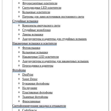
Флуоресцентные осветители
Светодиодные LED осветители
Кольцевые осветители
Патроны для ламп источников постоянного света
Студийные вспышки
Комплекты импульсного света
Студийные моноблоки
Лампы вспышки
Аккумуляторы и адаптеры для студийных вспышек
Накамерные вспышки и осветители
Фотовспышки
Кольцевые вспышки
Накамерные LED осветители
Аккумуляторы и адаптеры для накамерных вспышек
Переходники и адаптеры
Фотофоны
DigiPrint
Super Dense
Бумажные фотофоны
На пружине
Пластиковые фотофоны
Тканевые фотофоны
Флизелиновые
Светоформирующие насадки и отражатели
Софтбоксы