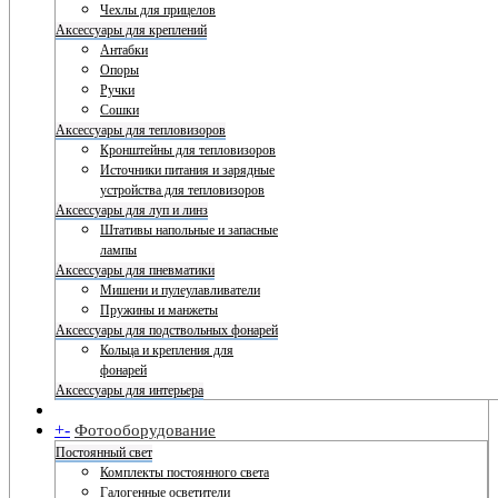
Чехлы для прицелов
Аксессуары для креплений
Антабки
Опоры
Ручки
Сошки
Аксессуары для тепловизоров
Кронштейны для тепловизоров
Источники питания и зарядные
устройства для тепловизоров
Аксессуары для луп и линз
Штативы напольные и запасные
лампы
Аксессуары для пневматики
Мишени и пулеулавливатели
Пружины и манжеты
Аксессуары для подствольных фонарей
Кольца и крепления для
фонарей
Аксессуары для интерьера
+
-
Фотооборудование
Постоянный свет
Комплекты постоянного света
Галогенные осветители