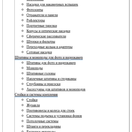
Насадки для накамерных вспышек
Фотозонты
Отражатели и панели
Рефлекторы
Портретные тарелки
Конусы и оптические насадки
Сферические рассеиватели
Шторки и фильтры
Переходные кольца и адаптеры
Сотовые насадки
Штативы и моноподы для фото и видеокамер
Штативы для фото и видеокамер
Моноподы
Штативные головы
Наплечные штативы и стедикамы
Струбцины и присоски
Аксессуары для штативов и моноподов
Стойки и системы крепления
Стойки
Журавли
Противовесы и колеса для стоек
Системы подъема и установки фонов
Потолочные системы
Штанги и перекладины
Распорки автополы