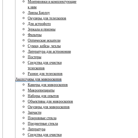
Монтировки и комплектующие
к ним
Линзы Барлоу
Окуляры для телескопов
Для астрофото
Зеркала и призмы
Фильтры
Оптические искатели
Сумки, кейсы, чехлы
Литература для астрономии
Постеры
Средства для очистки
телескопов
Разное для телескопов
Аксессуары для микроскопов
Камеры для микроскопов
Микропрепараты
Наборы для опытов
Объективы для микроскопов
Окуляры для микроскопов
Запчасти
Покровные стекла
Предметные стекла
Литература
Средства для очистки