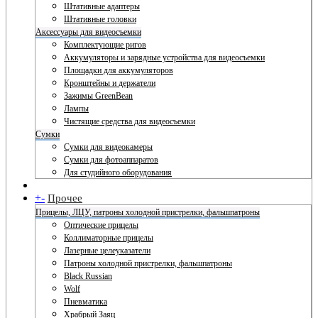
Штативные адаптеры
Штативные головки
Аксессуары для видеосъемки
Комплектующие ригов
Аккумуляторы и зарядные устройства для видеосъемки
Площадки для аккумуляторов
Кронштейны и держатели
Зажимы GreenBean
Лампы
Чистящие средства для видеосъемки
Сумки
Сумки для видеокамеры
Сумки для фотоаппаратов
Для студийного оборудования
+
-
Прочее
Прицелы, ЛЦУ, патроны холодной пристрелки, фальшпатроны
Оптические прицелы
Коллиматорные прицелы
Лазерные целеуказатели
Патроны холодной пристрелки, фальшпатроны
Black Russian
Wolf
Пневматика
Храбрый Заяц