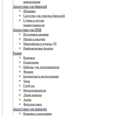
микроскопов
Аксессуары для биноклей
Штативы
Средства для очистки биноклей
Сумки и другие
принадлежности
Аксессуары для ПНВ
Источники питания
Маски и насадки
Микрофоны и пульты ДУ
Инфракрасные фонари
Разное
Компасы
Планетарии
Наборы для экспериментов
Фонари
Барометры и метеостанции
Часы
Глобусы
Металлоискатели
Экшн-камеры
Зонты
Фотоловушки
Аксессуары для прицелов
Крышки и наглазники