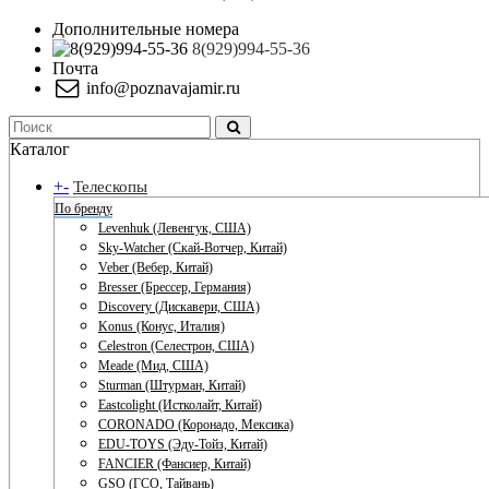
Дополнительные номера
8(929)994-55-36
Почта
info@poznavajamir.ru
Каталог
+
-
Телескопы
По бренду
Levenhuk (Левенгук, США)
Sky-Watcher (Скай-Вотчер, Китай)
Veber (Вебер, Китай)
Bresser (Брессер, Германия)
Discovery (Дискавери, США)
Konus (Конус, Италия)
Celestron (Селестрон, США)
Meade (Мид, США)
Sturman (Штурман, Китай)
Eastcolight (Истколайт, Китай)
CORONADO (Коронадо, Мексика)
EDU-TOYS (Эду-Тойз, Китай)
FANCIER (Фансиер, Китай)
GSO (ГСО, Тайвань)