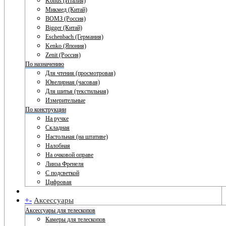
Konus (Италия)
Микмед (Китай)
ВОМЗ (Россия)
Bigger (Китай)
Eschenbach (Германия)
Kenko (Япония)
Zenit (Россия)
По назначению
Для чтения (просмотровая)
Ювелирная (часовая)
Для шитья (текстильная)
Измерительные
По конструкции
На ручке
Складная
Настольная (на штативе)
Налобная
На очковой оправе
Линза Френеля
С подсветкой
Цифровая
+
-
Аксессуары
Аксессуары для телескопов
Камеры для телескопов