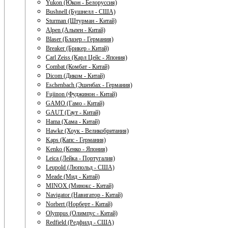
Yukon (Юкон - Белоруссия)
Bushnell (Бушнелл - США)
Sturman (Штурман - Китай)
Alpen (Альпен - Китай)
Blaser (Блазер - Германия)
Breaker (Брикер - Китай)
Carl Zeiss (Карл Цейс - Япония)
Combat (Комбат - Китай)
Dicom (Диком - Китай)
Eschenbach (Эшенбах - Германия)
Fujinon (Фуджинон - Китай)
GAMO (Гамо - Китай)
GAUT (Гаут - Китай)
Hama (Хама - Китай)
Hawke (Хоук - Великобритания)
Kaps (Капс - Германия)
Kenko (Кенко - Япония)
Leica (Лейка - Португалия)
Leupold (Люпольд - США)
Meade (Мид - Китай)
MINOX (Минокс - Китай)
Navigator (Навигатор - Китай)
Norbert (Норберт - Китай)
Olympus (Олимпус - Китай)
Redfield (Редфилд - США)