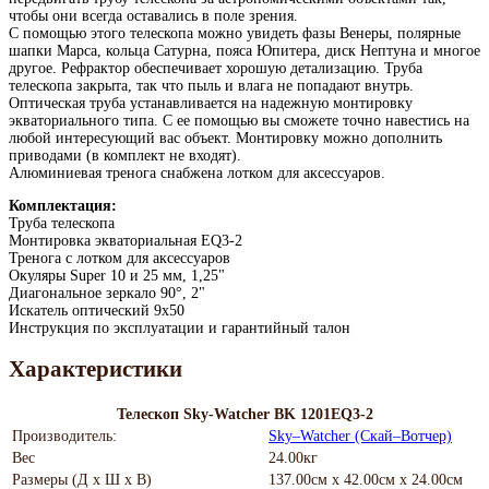
чтобы они всегда оставались в поле зрения.
С помощью этого телескопа можно увидеть фазы Венеры, полярные
шапки Марса, кольца Сатурна, пояса Юпитера, диск Нептуна и многое
другое. Рефрактор обеспечивает хорошую детализацию. Труба
телескопа закрыта, так что пыль и влага не попадают внутрь.
Оптическая труба устанавливается на надежную монтировку
экваториального типа. С ее помощью вы сможете точно навестись на
любой интересующий вас объект. Монтировку можно дополнить
приводами (в комплект не входят).
Алюминиевая тренога снабжена лотком для аксессуаров.
Комплектация:
Труба телескопа
Монтировка экваториальная EQ3-2
Тренога с лотком для аксессуаров
Окуляры Super 10 и 25 мм, 1,25"
Диагональное зеркало 90°, 2"
Искатель оптический 9х50
Инструкция по эксплуатации и гарантийный талон
Характеристики
Телескоп Sky-Watcher BK 1201EQ3-2
Производитель:
Sky–Watcher (Скай–Вотчер)
Вес
24.00кг
Размеры (Д х Ш х В)
137.00см x 42.00см x 24.00см