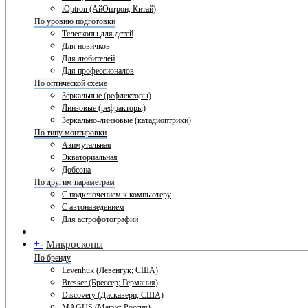
iOptron (АйОптрон, Китай)
По уровню подготовки
Телескопы для детей
Для новичков
Для любителей
Для профессионалов
По оптической схеме
Зеркальные (рефлекторы)
Линзовые (рефракторы)
Зеркально-линзовые (катадиоптрики)
По типу монтировки
Азимутальная
Экваториальная
Добсона
По другим параметрам
С подключением к компьютеру
С автонаведением
Для астрофотографий
+
-
Микроскопы
По бренду
Levenhuk (Левенгук; США)
Bresser (Брессер; Германия)
Discovery (Дискавери; США)
MAGUS (Магус; Россия)