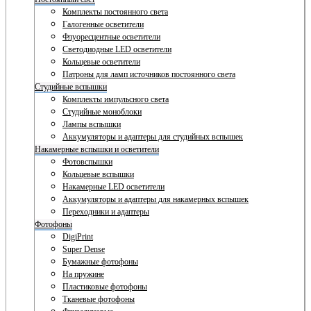
Комплекты постоянного света
Галогенные осветители
Флуоресцентные осветители
Светодиодные LED осветители
Кольцевые осветители
Патроны для ламп источников постоянного света
Студийные вспышки
Комплекты импульсного света
Студийные моноблоки
Лампы вспышки
Аккумуляторы и адаптеры для студийных вспышек
Накамерные вспышки и осветители
Фотовспышки
Кольцевые вспышки
Накамерные LED осветители
Аккумуляторы и адаптеры для накамерных вспышек
Переходники и адаптеры
Фотофоны
DigiPrint
Super Dense
Бумажные фотофоны
На пружине
Пластиковые фотофоны
Тканевые фотофоны