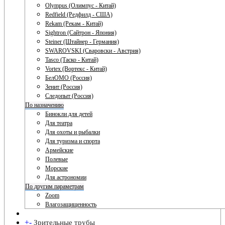
Olympus (Олимпус - Китай)
Redfield (Редфилд - США)
Rekam (Рекам - Китай)
Sightron (Сайтрон - Япония)
Steiner (Штайнер - Германия)
SWAROVSKI (Сваровски - Австрия)
Tasco (Таско - Китай)
Vortex (Вортекс - Китай)
БелОМО (Россия)
Зенит (Россия)
Следопыт (Россия)
По назначению
Бинокли для детей
Для театра
Для охоты и рыбалки
Для туризма и спорта
Армейские
Полевые
Морские
Для астрономии
По другим параметрам
Zoom
Влагозащищенность
+
-
Зрительные трубы