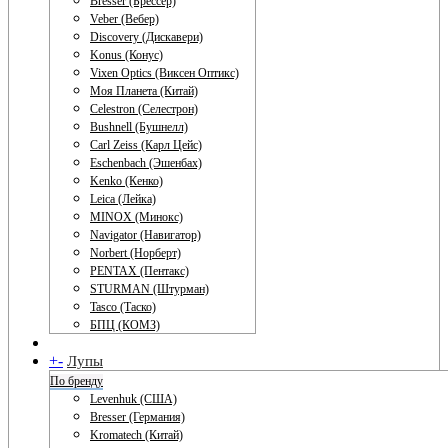
Bresser (Брессер)
Veber (Вебер)
Discovery (Дискавери)
Konus (Конус)
Vixen Optics (Виксен Оптикс)
Моя Планета (Китай)
Celestron (Селестрон)
Bushnell (Бушнелл)
Carl Zeiss (Карл Цейс)
Eschenbach (Эшенбах)
Kenko (Кенко)
Leica (Лейка)
MINOX (Минокс)
Navigator (Навигатор)
Norbert (Норберт)
PENTAX (Пентакс)
STURMAN (Штурман)
Tasco (Таско)
БПЦ (КОМЗ)
+
-
Лупы
По бренду
Levenhuk (США)
Bresser (Германия)
Kromatech (Китай)