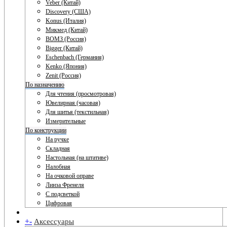
Veber (Китай)
Discovery (США)
Konus (Италия)
Микмед (Китай)
ВОМЗ (Россия)
Bigger (Китай)
Eschenbach (Германия)
Kenko (Япония)
Zenit (Россия)
По назначению
Для чтения (просмотровая)
Ювелирная (часовая)
Для шитья (текстильная)
Измерительные
По конструкции
На ручке
Складная
Настольная (на штативе)
Налобная
На очковой оправе
Линза Френеля
С подсветкой
Цифровая
+
-
Аксессуары