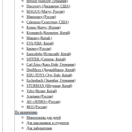
Bresser (Брессер; Германия)
Discovery (Дискавери; США)
MAGUS (Магус; Россия)
Микромед (Россия)
Celestron (Селестрон; США)
Konus (Конус; Италия)
Kromatech (Кроматек; Китай)
Микмед (Китай.)
EVA (ЕВА; Китай)
Биомед (Россия)
Eastcolight (Истколайт; Китай)
SITITEK (Сититек; Китай)
Carl Zeiss (Карл Цейс; Германия)
DigiMicro (ДиджиМикро; Китай)
EDU-TOYS (Эду-Тойз; Китай)
Eschenbach (Эшенбах; Германия)
STURMAN (Штурман; Китай)
Velvi (Велви; Китай)
Альтами (Россия)
АО «ЛОМО» (Россия)
ФОЗ (Россия)
По назначению
Микроскопы для детей
Для школьников и студентов
Для лаборатории