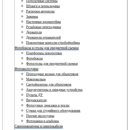
Потолочные системы
Штанги и перекладины
Распорки автополы
Зажимы
Настенные кронштейны
Резьбовые переходники
Держатели
Держатели отражателей
Поворотные консоли-стробофреймы
Фотобоксы и столы для предметной съемки
Платформы поворотные
Фотобоксы
Фотостолы для предметной съемки
Фотоаксессуары
Переходные кольца для объективов
Макрокольца
Светофильтры для объективов
Аккумуляторы и зарядные устройства
Пульты ДУ
Видоискатели
Фотосумки, рюкзаки и чехлы
Сумки для студийного оборудования
Прочие аксессуары
Фоторамки и альбомы
Синхронизаторы и синхрокабели