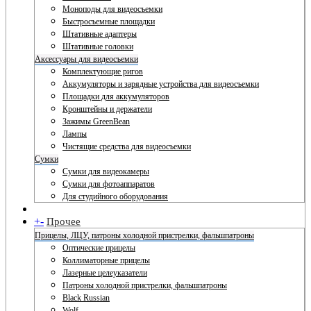
Моноподы для видеосъемки
Быстросъемные площадки
Штативные адаптеры
Штативные головки
Аксессуары для видеосъемки
Комплектующие ригов
Аккумуляторы и зарядные устройства для видеосъемки
Площадки для аккумуляторов
Кронштейны и держатели
Зажимы GreenBean
Лампы
Чистящие средства для видеосъемки
Сумки
Сумки для видеокамеры
Сумки для фотоаппаратов
Для студийного оборудования
+
-
Прочее
Прицелы, ЛЦУ, патроны холодной пристрелки, фальшпатроны
Оптические прицелы
Коллиматорные прицелы
Лазерные целеуказатели
Патроны холодной пристрелки, фальшпатроны
Black Russian
Wolf