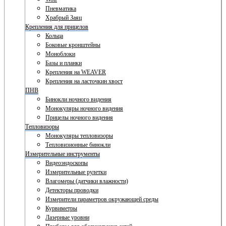
Пневматика
Храбрый Заяц
Крепления для прицелов
Кольца
Боковые кронштейны
Моноблоки
Базы и планки
Крепления на WEAVER
Крепления на ласточкин хвост
ПНВ
Бинокли ночного видения
Монокуляры ночного видения
Прицелы ночного видения
Тепловизоры
Монокуляры тепловизоры
Тепловизионные бинокли
Измерительные инструменты
Видеоэндоскопы
Измерительные рулетки
Влагомеры (датчики влажности)
Детекторы проводки
Измерители параметров окружающей среды
Курвиметры
Лазерные уровни