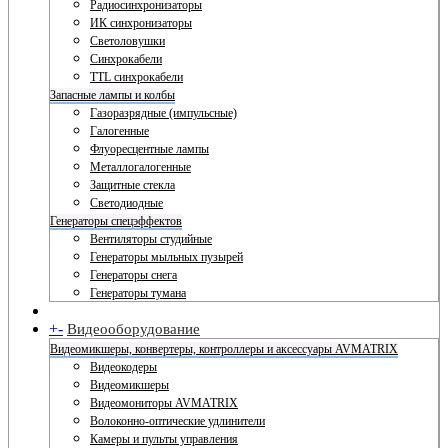
Радиосинхронизаторы
ИК синхронизаторы
Светоловушки
Синхрокабели
TTL синхрокабели
Запасные лампы и колбы
Газоразрядные (импульсные)
Галогенные
Флуоресцентные лампы
Металлогалогенные
Защитные стекла
Светодиодные
Генераторы спецэффектов
Вентиляторы студийные
Генераторы мыльных пузырей
Генераторы снега
Генераторы тумана
+
-
Видеооборудование
Видеомикшеры, конвертеры, контроллеры и аксессуары AVMATRIX
Видеокодеры
Видеомикшеры
Видеомониторы AVMATRIX
Волоконно-оптические удлинители
Камеры и пульты управления