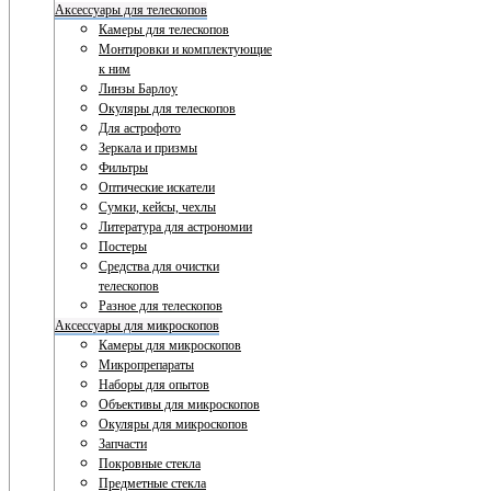
Аксессуары для телескопов
Камеры для телескопов
Монтировки и комплектующие
к ним
Линзы Барлоу
Окуляры для телескопов
Для астрофото
Зеркала и призмы
Фильтры
Оптические искатели
Сумки, кейсы, чехлы
Литература для астрономии
Постеры
Средства для очистки
телескопов
Разное для телескопов
Аксессуары для микроскопов
Камеры для микроскопов
Микропрепараты
Наборы для опытов
Объективы для микроскопов
Окуляры для микроскопов
Запчасти
Покровные стекла
Предметные стекла