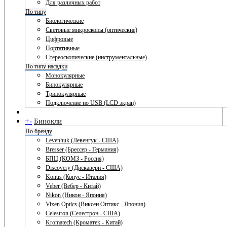
Для различных работ
По типу
Биологические
Световые микроскопы (оптические)
Цифровые
Портативные
Стереоскопические (инструментальные)
По типу насадки
Монокулярные
Бинокулярные
Тринокулярные
Подключение по USB (LCD экран)
+
-
Бинокли
По бренду
Levenhuk (Левенгук - США)
Bresser (Брессер - Германия)
БПЦ (КОМЗ - Россия)
Discovery (Дискавери - США)
Konus (Конус - Италия)
Veber (Вебер - Китай)
Nikon (Никон - Япония)
Vixen Optics (Виксен Оптикс - Япония)
Celestron (Селестрон - США)
Kromatech (Кроматек - Китай)