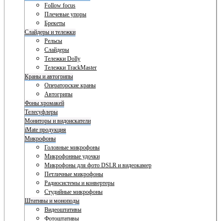
Follow focus
Плечевые упоры
Брекеты
Слайдеры и тележки
Рельсы
Слайдеры
Тележки Dolly
Тележки TrackMaster
Краны и автогрипы
Операторские краны
Автогрипы
Фоны хромакей
Телесуфлеры
Мониторы и видоискатели
iMate продукция
Микрофоны
Головные микрофоны
Микрофонные удочки
Микрофоны для фото DSLR и видеокамер
Петличные микрофоны
Радиосистемы и конвертеры
Студийные микрофоны
Штативы и моноподы
Видеоштативы
Фотоштативы