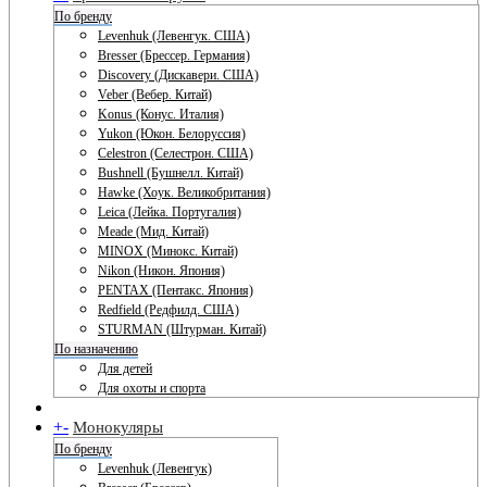
По бренду
Levenhuk (Левенгук. США)
Bresser (Брессер. Германия)
Discovery (Дискавери. США)
Veber (Вебер. Китай)
Konus (Конус. Италия)
Yukon (Юкон. Белоруссия)
Celestron (Селестрон. США)
Bushnell (Бушнелл. Китай)
Hawke (Хоук. Великобритания)
Leica (Лейка. Португалия)
Meade (Мид. Китай)
MINOX (Минокс. Китай)
Nikon (Никон. Япония)
PENTAX (Пентакс. Япония)
Redfield (Редфилд. США)
STURMAN (Штурман. Китай)
По назначению
Для детей
Для охоты и спорта
+
-
Монокуляры
По бренду
Levenhuk (Левенгук)