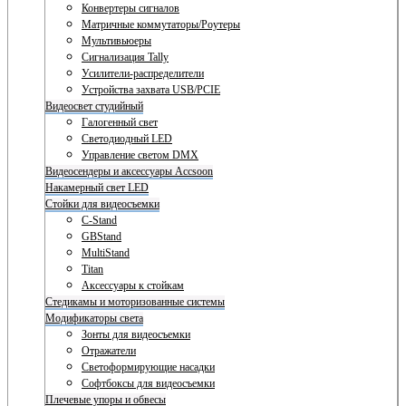
Конвертеры сигналов
Матричные коммутаторы/Роутеры
Мультивьюеры
Сигнализация Tally
Усилители-распределители
Устройства захвата USB/PCIE
Видеосвет студийный
Галогенный свет
Светодиодный LED
Управление светом DMX
Видеосендеры и аксессуары Accsoon
Накамерный свет LED
Стойки для видеосъемки
C-Stand
GBStand
MultiStand
Titan
Аксессуары к стойкам
Стедикамы и моторизованные системы
Модификаторы света
Зонты для видеосъемки
Отражатели
Светоформирующие насадки
Софтбоксы для видеосъемки
Плечевые упоры и обвесы