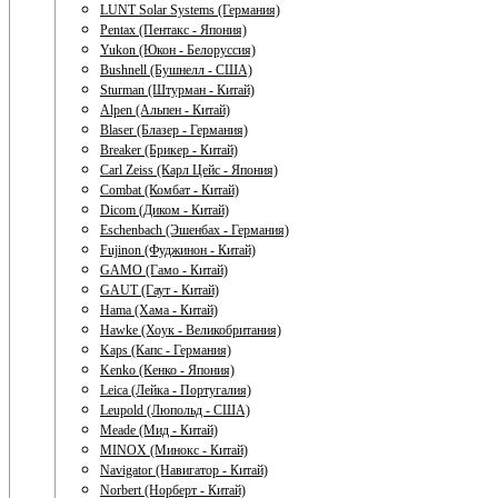
LUNT Solar Systems (Германия)
Pentax (Пентакс - Япония)
Yukon (Юкон - Белоруссия)
Bushnell (Бушнелл - США)
Sturman (Штурман - Китай)
Alpen (Альпен - Китай)
Blaser (Блазер - Германия)
Breaker (Брикер - Китай)
Carl Zeiss (Карл Цейс - Япония)
Combat (Комбат - Китай)
Dicom (Диком - Китай)
Eschenbach (Эшенбах - Германия)
Fujinon (Фуджинон - Китай)
GAMO (Гамо - Китай)
GAUT (Гаут - Китай)
Hama (Хама - Китай)
Hawke (Хоук - Великобритания)
Kaps (Капс - Германия)
Kenko (Кенко - Япония)
Leica (Лейка - Португалия)
Leupold (Люпольд - США)
Meade (Мид - Китай)
MINOX (Минокс - Китай)
Navigator (Навигатор - Китай)
Norbert (Норберт - Китай)