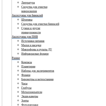
Литература
Средства для очистки
микроскопов
Аксессуары для биноклей
Штативы
Средства для очистки биноклей
Сумки и другие
принадлежности
Аксессуары для ПНВ
Источники питания
Маски и насадки
Микрофоны и пульты ДУ
Инфракрасные фонари
Разное
Компасы
Планетарии
Наборы для экспериментов
Фонари
Барометры и метеостанции
Часы
Глобусы
Металлоискатели
Экшн-камеры
Зонты
Фотоловушки