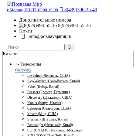
8(499)396-35-49
г. Москва, ПН-ПТ 10:00-19:00
Дополнительные номера
8(929)994-55-36
Почта
info@poznavajamir.ru
Каталог
+
-
Телескопы
По бренду
Levenhuk (Левенгук, США)
Sky-Watcher (Скай-Вотчер, Китай)
Veber (Вебер, Китай)
Bresser (Брессер, Германия)
Discovery (Дискавери, США)
Konus (Конус, Италия)
Celestron (Селестрон, США)
Meade (Мид, США)
Sturman (Штурман, Китай)
Eastcolight (Истколайт, Китай)
CORONADO (Коронадо, Мексика)
EDU-TOYS (Эду-Тойз, Китай)