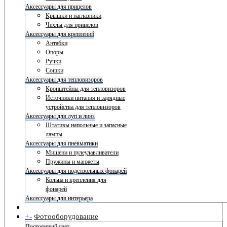
Аксессуары для прицелов
Крышки и наглазники
Чехлы для прицелов
Аксессуары для креплений
Антабки
Опоры
Ручки
Сошки
Аксессуары для тепловизоров
Кронштейны для тепловизоров
Источники питания и зарядные
устройства для тепловизоров
Аксессуары для луп и линз
Штативы напольные и запасные
лампы
Аксессуары для пневматики
Мишени и пулеулавливатели
Пружины и манжеты
Аксессуары для подствольных фонарей
Кольца и крепления для
фонарей
Аксессуары для интерьера
+
-
Фотооборудование
Постоянный свет