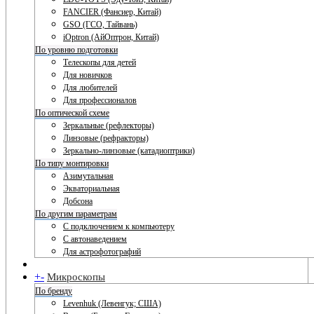
FANCIER (Фансиер, Китай)
GSO (ГСО, Тайвань)
iOptron (АйОптрон, Китай)
По уровню подготовки
Телескопы для детей
Для новичков
Для любителей
Для профессионалов
По оптической схеме
Зеркальные (рефлекторы)
Линзовые (рефракторы)
Зеркально-линзовые (катадиоптрики)
По типу монтировки
Азимутальная
Экваториальная
Добсона
По другим параметрам
С подключением к компьютеру
С автонаведением
Для астрофотографий
+
-
Микроскопы
По бренду
Levenhuk (Левенгук; США)