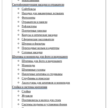
Флизелиновые
Светоформирующие насадки и отражатели
Софтбоксы
Насадки для накамерных вспышек
Фотозонты
Отражатели и панели
Рефлекторы
Портретные тарелки
Конусы и оптические насадки
Сферические рассеиватели
Шторки и фильтры
Переходные кольца и адаптеры
Сотовые насадки
Штативы и моноподы для фото и видеокамер
Штативы для фото и видеокамер
Моноподы
Штативные головы
Наплечные штативы и стедикамы
Струбцины и присоски
Аксессуары для штативов и моноподов
Стойки и системы крепления
Стойки
Журавли
Противовесы и колеса для стоек
Системы подъема и установки фонов