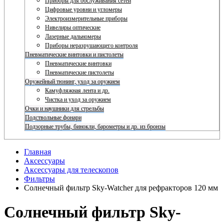
Приборы для обслуживания сетей
Цифровые уровни и угломеры
Электроизмерительные приборы
Нивелиры оптические
Лазерные дальномеры
Приборы неразрушающего контроля
Пневматические винтовки и пистолеты
Пневматические винтовки
Пневматические пистолеты
Оружейный тюнинг, уход за оружием
Камуфляжная лента и др.
Чистка и уход за оружием
Очки и наушники для стрельбы
Подствольные фонари
Подзорные трубы, бинокли, барометры и др. из бронзы
Главная
Аксессуары
Аксессуары для телескопов
Фильтры
Солнечный фильтр Sky-Watcher для рефракторов 120 мм
Солнечный фильтр Sky-