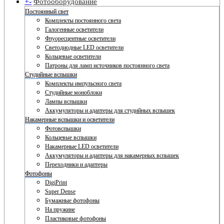
+
-
Фотооборудование
Постоянный свет
Комплекты постоянного света
Галогенные осветители
Флуоресцентные осветители
Светодиодные LED осветители
Кольцевые осветители
Патроны для ламп источников постоянного света
Студийные вспышки
Комплекты импульсного света
Студийные моноблоки
Лампы вспышки
Аккумуляторы и адаптеры для студийных вспышек
Накамерные вспышки и осветители
Фотовспышки
Кольцевые вспышки
Накамерные LED осветители
Аккумуляторы и адаптеры для накамерных вспышек
Переходники и адаптеры
Фотофоны
DigiPrint
Super Dense
Бумажные фотофоны
На пружине
Пластиковые фотофоны