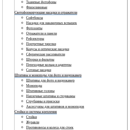
Тканевые фотофоны
Флизелиновые
Светоформирующие насадки и отражатели
Софтбоксы
Насадки для накамерных вспышек
Фотозонты
Отражатели и панели
Рефлекторы
Портретные тарелки
Конусы и оптические насадки
Сферические рассеиватели
Шторки и фильтры
Переходные кольца и адаптеры
Сотовые насадки
Штативы и моноподы для фото и видеокамер
Штативы для фото и видеокамер
Моноподы
Штативные головы
Наплечные штативы и стедикамы
Струбцины и присоски
Аксессуары для штативов и моноподов
Стойки и системы крепления
Стойки
Журавли
Противовесы и колеса для стоек