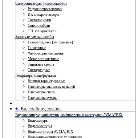
Синхронизаторы и синхрокабели
Радиосинхронизаторы
ИК синхронизаторы
Светоловушки
Синхрокабели
TTL синхрокабели
Запасные лампы и колбы
Газоразрядные (импульсные)
Галогенные
Флуоресцентные лампы
Металлогалогенные
Защитные стекла
Светодиодные
Генераторы спецэффектов
Вентиляторы студийные
Генераторы мыльных пузырей
Генераторы снега
Генераторы тумана
+
-
Видеооборудование
Видеомикшеры, конвертеры, контроллеры и аксессуары AVMATRIX
Видеокодеры
Видеомикшеры
Видеомониторы AVMATRIX
Волоконно-оптические удлинители