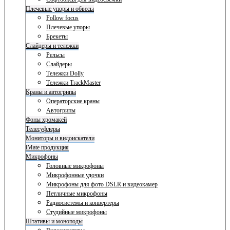
Плечевые упоры и обвесы
Follow focus
Плечевые упоры
Брекеты
Слайдеры и тележки
Рельсы
Слайдеры
Тележки Dolly
Тележки TrackMaster
Краны и автогрипы
Операторские краны
Автогрипы
Фоны хромакей
Телесуфлеры
Мониторы и видоискатели
iMate продукция
Микрофоны
Головные микрофоны
Микрофонные удочки
Микрофоны для фото DSLR и видеокамер
Петличные микрофоны
Радиосистемы и конвертеры
Студийные микрофоны
Штативы и моноподы