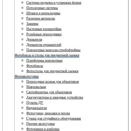
Системы подъема и установки фонов
Потолочные системы
Штанги и перекладины
Распорки автополы
Зажимы
Настенные кронштейны
Резьбовые переходники
Держатели
Держатели отражателей
Поворотные консоли-стробофреймы
Фотобоксы и столы для предметной съемки
Платформы поворотные
Фотобоксы
Фотостолы для предметной съемки
Фотоаксессуары
Переходные кольца для объективов
Макрокольца
Светофильтры для объективов
Аккумуляторы и зарядные устройства
Пульты ДУ
Видоискатели
Фотосумки, рюкзаки и чехлы
Сумки для студийного оборудования
Прочие аксессуары
Фоторамки и альбомы