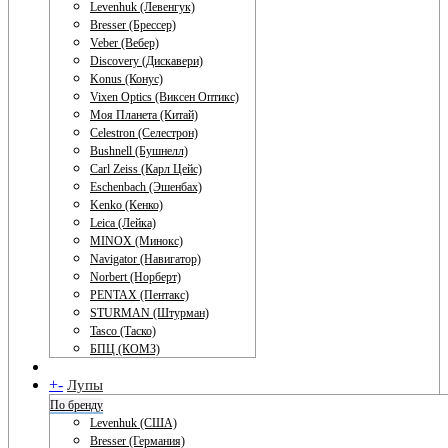
Levenhuk (Левенгук)
Bresser (Брессер)
Veber (Вебер)
Discovery (Дискавери)
Konus (Конус)
Vixen Optics (Виксен Оптикс)
Моя Планета (Китай)
Celestron (Селестрон)
Bushnell (Бушнелл)
Carl Zeiss (Карл Цейс)
Eschenbach (Эшенбах)
Kenko (Кенко)
Leica (Лейка)
MINOX (Минокс)
Navigator (Навигатор)
Norbert (Норберт)
PENTAX (Пентакс)
STURMAN (Штурман)
Tasco (Таско)
БПЦ (КОМЗ)
+
-
Лупы
По бренду
Levenhuk (США)
Bresser (Германия)