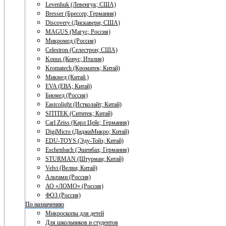
Levenhuk (Левенгук; США)
Bresser (Брессер; Германия)
Discovery (Дискавери; США)
MAGUS (Магус; Россия)
Микромед (Россия)
Celestron (Селестрон; США)
Konus (Конус; Италия)
Kromatech (Кроматек; Китай)
Микмед (Китай.)
EVA (ЕВА; Китай)
Биомед (Россия)
Eastcolight (Истколайт; Китай)
SITITEK (Сититек; Китай)
Carl Zeiss (Карл Цейс; Германия)
DigiMicro (ДиджиМикро; Китай)
EDU-TOYS (Эду-Тойз; Китай)
Eschenbach (Эшенбах; Германия)
STURMAN (Штурман; Китай)
Velvi (Велви; Китай)
Альтами (Россия)
АО «ЛОМО» (Россия)
ФОЗ (Россия)
По назначению
Микроскопы для детей
Для школьников и студентов