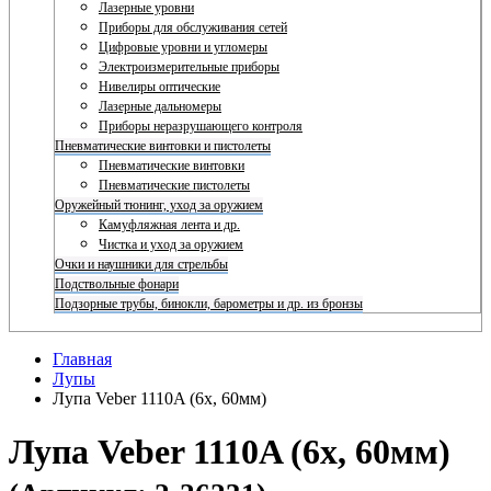
Лазерные уровни
Приборы для обслуживания сетей
Цифровые уровни и угломеры
Электроизмерительные приборы
Нивелиры оптические
Лазерные дальномеры
Приборы неразрушающего контроля
Пневматические винтовки и пистолеты
Пневматические винтовки
Пневматические пистолеты
Оружейный тюнинг, уход за оружием
Камуфляжная лента и др.
Чистка и уход за оружием
Очки и наушники для стрельбы
Подствольные фонари
Подзорные трубы, бинокли, барометры и др. из бронзы
Главная
Лупы
Лупа Veber 1110A (6х, 60мм)
Лупа Veber 1110A (6х, 60мм)