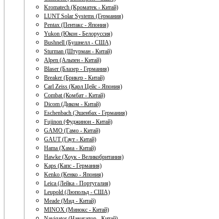
Kromatech (Кроматек - Китай)
LUNT Solar Systems (Германия)
Pentax (Пентакс - Япония)
Yukon (Юкон - Белоруссия)
Bushnell (Бушнелл - США)
Sturman (Штурман - Китай)
Alpen (Альпен - Китай)
Blaser (Блазер - Германия)
Breaker (Брикер - Китай)
Carl Zeiss (Карл Цейс - Япония)
Combat (Комбат - Китай)
Dicom (Диком - Китай)
Eschenbach (Эшенбах - Германия)
Fujinon (Фуджинон - Китай)
GAMO (Гамо - Китай)
GAUT (Гаут - Китай)
Hama (Хама - Китай)
Hawke (Хоук - Великобритания)
Kaps (Капс - Германия)
Kenko (Кенко - Япония)
Leica (Лейка - Португалия)
Leupold (Люпольд - США)
Meade (Мид - Китай)
MINOX (Минокс - Китай)
Navigator (Навигатор - Китай)