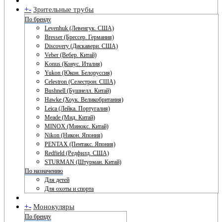
+
-
Зрительные трубы
По бренду
Levenhuk (Левенгук. США)
Bresser (Брессер. Германия)
Discovery (Дискавери. США)
Veber (Вебер. Китай)
Konus (Конус. Италия)
Yukon (Юкон. Белоруссия)
Celestron (Селестрон. США)
Bushnell (Бушнелл. Китай)
Hawke (Хоук. Великобритания)
Leica (Лейка. Португалия)
Meade (Мид. Китай)
MINOX (Минокс. Китай)
Nikon (Никон. Япония)
PENTAX (Пентакс. Япония)
Redfield (Редфилд. США)
STURMAN (Штурман. Китай)
По назначению
Для детей
Для охоты и спорта
+
-
Монокуляры
По бренду