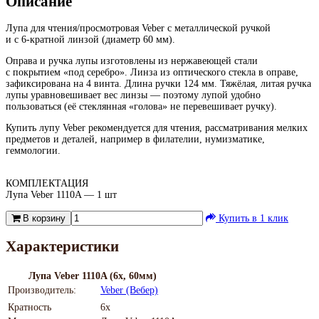
Описание
Лупа для чтения/просмотровая Veber с металлической ручкой
и с
6-кратной
линзой (диаметр 60 мм).
Оправа и ручка лупы изготовлены из нержавеющей стали
с покрытием «под серебро». Линза из оптического стекла в оправе,
зафиксирована на 4 винта. Длина ручки 124 мм. Тяжёлая, литая ручка
лупы уравновешивает вес линзы — поэтому лупой удобно
пользоваться (её стеклянная «голова» не перевешивает ручку).
Купить лупу Veber рекомендуется для чтения, рассматривания мелких
предметов и деталей, например в филателии, нумизматике,
геммологии.
КОМПЛЕКТАЦИЯ
Лупа Veber 1110A — 1 шт
В корзину
Купить в 1 клик
Характеристики
Лупа Veber 1110A (6х, 60мм)
Производитель:
Veber (Вебер)
Кратность
6х