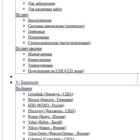
Для лаборатории
Для различных работ
По типу
Биологические
Световые микроскопы (оптические)
Цифровые
Портативные
Стереоскопические (инструментальные)
По типу насадки
Монокулярные
Бинокулярные
Тринокулярные
Подключение по USB (LCD экран)
+
-
Бинокли
По бренду
Levenhuk (Левенгук - США)
Bresser (Брессер - Германия)
БПЦ (КОМЗ - Россия)
Discovery (Дискавери - США)
Konus (Конус - Италия)
Veber (Вебер - Китай)
Nikon (Никон - Япония)
Vixen Optics (Виксен Оптикс - Япония)
Celestron (Селестрон - США)