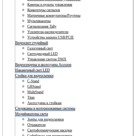
Камеры и пульты управления
Конвертеры сигналов
Матричные коммутаторы/Роутеры
Мультивьюеры
Сигнализация Tally
Усилители-распределители
Устройства захвата USB/PCIE
Видеосвет студийный
Галогенный свет
Светодиодный LED
Управление светом DMX
Видеосендеры и аксессуары Accsoon
Накамерный свет LED
Стойки для видеосъемки
C-Stand
GBStand
MultiStand
Titan
Аксессуары к стойкам
Стедикамы и моторизованные системы
Модификаторы света
Зонты для видеосъемки
Отражатели
Светоформирующие насадки
Софтбоксы для видеосъемки