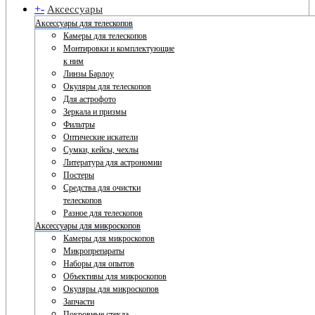
+
-
Аксессуары
Аксессуары для телескопов
Камеры для телескопов
Монтировки и комплектующие
к ним
Линзы Барлоу
Окуляры для телескопов
Для астрофото
Зеркала и призмы
Фильтры
Оптические искатели
Сумки, кейсы, чехлы
Литература для астрономии
Постеры
Средства для очистки
телескопов
Разное для телескопов
Аксессуары для микроскопов
Камеры для микроскопов
Микропрепараты
Наборы для опытов
Объективы для микроскопов
Окуляры для микроскопов
Запчасти
Покровные стекла