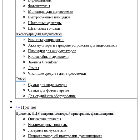
Видеоштативы
Фотоштативы
Моноподы для видеосъемки
Быстросъемные площадки
Штативные адаптеры
Штативные головки
Аксессуары для видеосъемки
Комплектующие ригов
Аккумуляторы и зарядные устройства для видеосъемки
Площадки для аккумуляторов
Кронштейны и держатели
Зажимы GreenBean
Лампы
Чистящие средства для видеосъемки
Сумки
Сумки для видеокамеры
Сумки для фотоаппаратов
Для студийного оборудования
+
-
Прочее
Прицелы, ЛЦУ, патроны холодной пристрелки, фальшпатроны
Оптические прицелы
Коллиматорные прицелы
Лазерные целеуказатели
Патроны холодной пристрелки, фальшпатроны