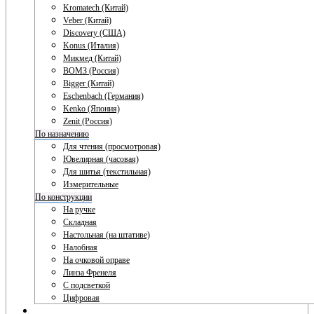
Kromatech (Китай)
Veber (Китай)
Discovery (США)
Konus (Италия)
Микмед (Китай)
ВОМЗ (Россия)
Bigger (Китай)
Eschenbach (Германия)
Kenko (Япония)
Zenit (Россия)
По назначению
Для чтения (просмотровая)
Ювелирная (часовая)
Для шитья (текстильная)
Измерительные
По конструкции
На ручке
Складная
Настольная (на штативе)
Налобная
На очковой оправе
Линза Френеля
С подсветкой
Цифровая