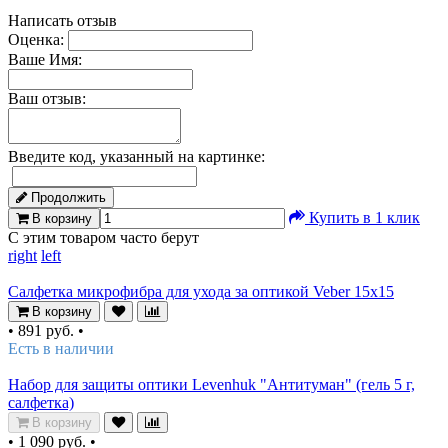
Написать отзыв
Оценка:
Ваше Имя:
Ваш отзыв:
Введите код, указанный на картинке:
Продолжить
Купить в 1 клик
В корзину
С этим товаром часто берут
right
left
Салфетка микрофибра для ухода за оптикой Veber 15x15
В корзину
•
891 руб.
•
Есть в наличии
Набор для защиты оптики Levenhuk "Антитуман" (гель 5 г,
салфетка)
В корзину
•
1 090 руб.
•