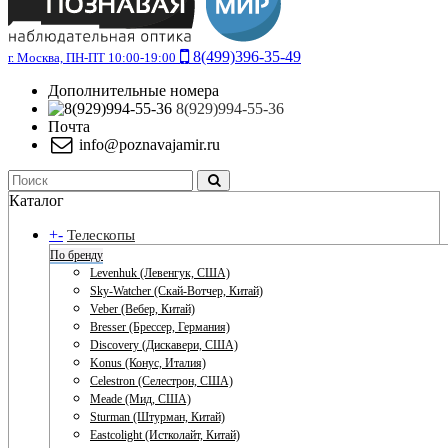
8(499)396-35-49
г. Москва, ПН-ПТ 10:00-19:00
Дополнительные номера
8(929)994-55-36
Почта
info@poznavajamir.ru
Каталог
+
-
Телескопы
По бренду
Levenhuk (Левенгук, США)
Sky-Watcher (Скай-Вотчер, Китай)
Veber (Вебер, Китай)
Bresser (Брессер, Германия)
Discovery (Дискавери, США)
Konus (Конус, Италия)
Celestron (Селестрон, США)
Meade (Мид, США)
Sturman (Штурман, Китай)
Eastcolight (Истколайт, Китай)