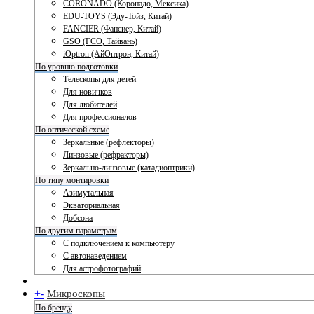
CORONADO (Коронадо, Мексика)
EDU-TOYS (Эду-Тойз, Китай)
FANCIER (Фансиер, Китай)
GSO (ГСО, Тайвань)
iOptron (АйОптрон, Китай)
По уровню подготовки
Телескопы для детей
Для новичков
Для любителей
Для профессионалов
По оптической схеме
Зеркальные (рефлекторы)
Линзовые (рефракторы)
Зеркально-линзовые (катадиоптрики)
По типу монтировки
Азимутальная
Экваториальная
Добсона
По другим параметрам
С подключением к компьютеру
С автонаведением
Для астрофотографий
+
-
Микроскопы
По бренду