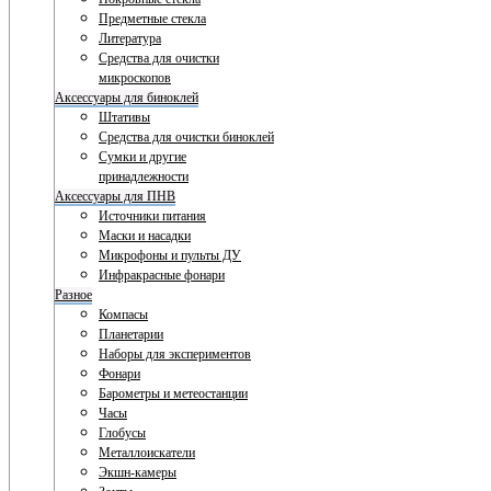
Предметные стекла
Литература
Средства для очистки
микроскопов
Аксессуары для биноклей
Штативы
Средства для очистки биноклей
Сумки и другие
принадлежности
Аксессуары для ПНВ
Источники питания
Маски и насадки
Микрофоны и пульты ДУ
Инфракрасные фонари
Разное
Компасы
Планетарии
Наборы для экспериментов
Фонари
Барометры и метеостанции
Часы
Глобусы
Металлоискатели
Экшн-камеры