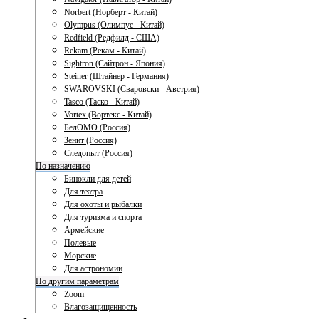
Norbert (Норберт - Китай)
Olympus (Олимпус - Китай)
Redfield (Редфилд - США)
Rekam (Рекам - Китай)
Sightron (Сайтрон - Япония)
Steiner (Штайнер - Германия)
SWAROVSKI (Сваровски - Австрия)
Tasco (Таско - Китай)
Vortex (Вортекс - Китай)
БелОМО (Россия)
Зенит (Россия)
Следопыт (Россия)
По назначению
Бинокли для детей
Для театра
Для охоты и рыбалки
Для туризма и спорта
Армейские
Полевые
Морские
Для астрономии
По другим параметрам
Zoom
Влагозащищенность