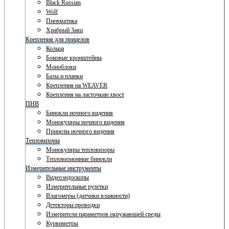
Black Russian
Wolf
Пневматика
Храбрый Заяц
Крепления для прицелов
Кольца
Боковые кронштейны
Моноблоки
Базы и планки
Крепления на WEAVER
Крепления на ласточкин хвост
ПНВ
Бинокли ночного видения
Монокуляры ночного видения
Прицелы ночного видения
Тепловизоры
Монокуляры тепловизоры
Тепловизионные бинокли
Измерительные инструменты
Видеоэндоскопы
Измерительные рулетки
Влагомеры (датчики влажности)
Детекторы проводки
Измерители параметров окружающей среды
Курвиметры