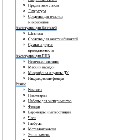
Предметные стекла
Литература
Средства для очистки
микроскопов
Аксессуары для биноклей
Штативы
Средства для очистки биноклей
Сумки и другие
принадлежности
Аксессуары для ПНВ
Источники питания
Маски и насадки
Микрофоны и пульты ДУ
Инфракрасные фонари
Разное
Компасы
Планетарии
Наборы для экспериментов
Фонари
Барометры и метеостанции
Часы
Глобусы
Металлоискатели
Экшн-камеры