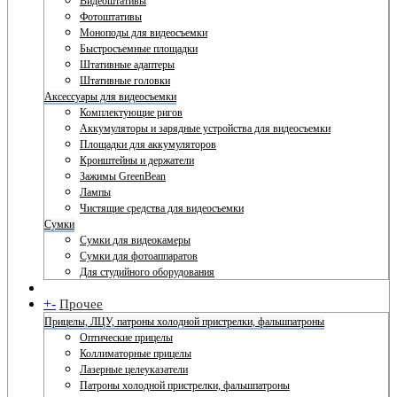
Видеоштативы
Фотоштативы
Моноподы для видеосъемки
Быстросъемные площадки
Штативные адаптеры
Штативные головки
Аксессуары для видеосъемки
Комплектующие ригов
Аккумуляторы и зарядные устройства для видеосъемки
Площадки для аккумуляторов
Кронштейны и держатели
Зажимы GreenBean
Лампы
Чистящие средства для видеосъемки
Сумки
Сумки для видеокамеры
Сумки для фотоаппаратов
Для студийного оборудования
+
-
Прочее
Прицелы, ЛЦУ, патроны холодной пристрелки, фальшпатроны
Оптические прицелы
Коллиматорные прицелы
Лазерные целеуказатели
Патроны холодной пристрелки, фальшпатроны