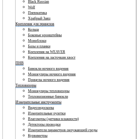
Black Russian
Wolf
Пневматика
Храбрый Заяц
Крепления для прицелов
Кольца
Боковые кронштейны
Моноблоки
Базы и планки
Крепления на WEAVER
Крепления на ласточкин хвост
ПНВ
Бинокли ночного видения
Монокуляры ночного видения
Прицелы ночного видения
Тепловизоры
Монокуляры тепловизоры
Тепловизионные бинокли
Измерительные инструменты
Видеоэндоскопы
Измерительные рулетки
Влагомеры (датчики влажности)
Детекторы проводки
Измерители параметров окружающей среды
Курвиметры