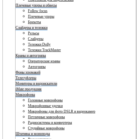
Плечевые упоры и обвесы
Follow focus
Плечевые упоры
Брекеты
Слайдеры и тележки
Рельсы
Слайдеры
Тележки Dolly
Тележки TrackMaster
Краны и автогрипы
Операторские краны
Автогрипы
Фоны хромакей
Телесуфлеры
Мониторы и видоискатели
iMate продукция
Микрофоны
Головные микрофоны
Микрофонные удочки
Микрофоны для фото DSLR и видеокамер
Петличные микрофоны
Радиосистемы и конвертеры
Студийные микрофоны
Штативы и моноподы