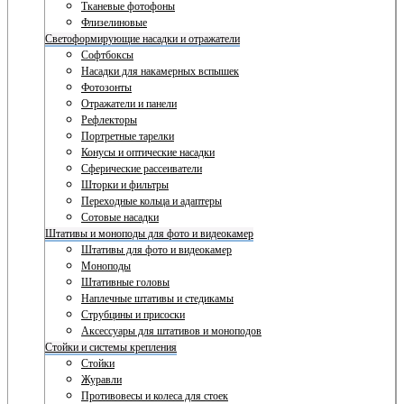
Тканевые фотофоны
Флизелиновые
Светоформирующие насадки и отражатели
Софтбоксы
Насадки для накамерных вспышек
Фотозонты
Отражатели и панели
Рефлекторы
Портретные тарелки
Конусы и оптические насадки
Сферические рассеиватели
Шторки и фильтры
Переходные кольца и адаптеры
Сотовые насадки
Штативы и моноподы для фото и видеокамер
Штативы для фото и видеокамер
Моноподы
Штативные головы
Наплечные штативы и стедикамы
Струбцины и присоски
Аксессуары для штативов и моноподов
Стойки и системы крепления
Стойки
Журавли
Противовесы и колеса для стоек