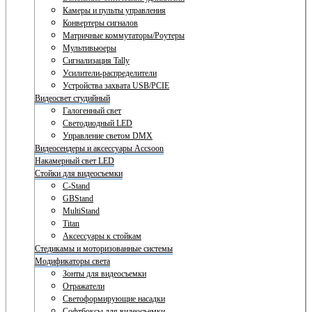
Камеры и пульты управления
Конвертеры сигналов
Матричные коммутаторы/Роутеры
Мультивьюеры
Сигнализация Tally
Усилители-распределители
Устройства захвата USB/PCIE
Видеосвет студийный
Галогенный свет
Светодиодный LED
Управление светом DMX
Видеосендеры и аксессуары Accsoon
Накамерный свет LED
Стойки для видеосъемки
C-Stand
GBStand
MultiStand
Titan
Аксессуары к стойкам
Стедикамы и моторизованные системы
Модификаторы света
Зонты для видеосъемки
Отражатели
Светоформирующие насадки
Софтбоксы для видеосъемки