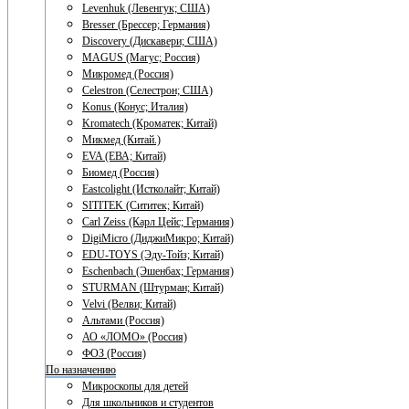
Levenhuk (Левенгук; США)
Bresser (Брессер; Германия)
Discovery (Дискавери; США)
MAGUS (Магус; Россия)
Микромед (Россия)
Celestron (Селестрон; США)
Konus (Конус; Италия)
Kromatech (Кроматек; Китай)
Микмед (Китай.)
EVA (ЕВА; Китай)
Биомед (Россия)
Eastcolight (Истколайт; Китай)
SITITEK (Сититек; Китай)
Carl Zeiss (Карл Цейс; Германия)
DigiMicro (ДиджиМикро; Китай)
EDU-TOYS (Эду-Тойз; Китай)
Eschenbach (Эшенбах; Германия)
STURMAN (Штурман; Китай)
Velvi (Велви; Китай)
Альтами (Россия)
АО «ЛОМО» (Россия)
ФОЗ (Россия)
По назначению
Микроскопы для детей
Для школьников и студентов