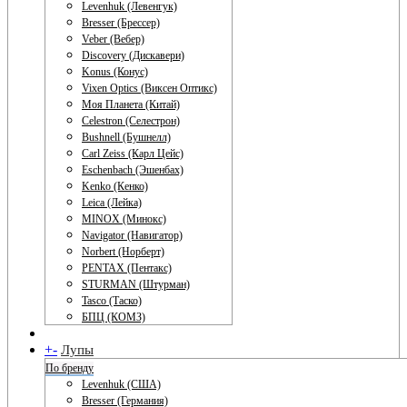
Levenhuk (Левенгук)
Bresser (Брессер)
Veber (Вебер)
Discovery (Дискавери)
Konus (Конус)
Vixen Optics (Виксен Оптикс)
Моя Планета (Китай)
Celestron (Селестрон)
Bushnell (Бушнелл)
Carl Zeiss (Карл Цейс)
Eschenbach (Эшенбах)
Kenko (Кенко)
Leica (Лейка)
MINOX (Минокс)
Navigator (Навигатор)
Norbert (Норберт)
PENTAX (Пентакс)
STURMAN (Штурман)
Tasco (Таско)
БПЦ (КОМЗ)
+
-
Лупы
По бренду
Levenhuk (США)
Bresser (Германия)