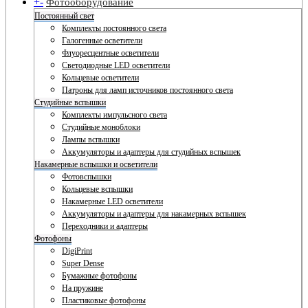
+
-
Фотооборудование
Постоянный свет
Комплекты постоянного света
Галогенные осветители
Флуоресцентные осветители
Светодиодные LED осветители
Кольцевые осветители
Патроны для ламп источников постоянного света
Студийные вспышки
Комплекты импульсного света
Студийные моноблоки
Лампы вспышки
Аккумуляторы и адаптеры для студийных вспышек
Накамерные вспышки и осветители
Фотовспышки
Кольцевые вспышки
Накамерные LED осветители
Аккумуляторы и адаптеры для накамерных вспышек
Переходники и адаптеры
Фотофоны
DigiPrint
Super Dense
Бумажные фотофоны
На пружине
Пластиковые фотофоны