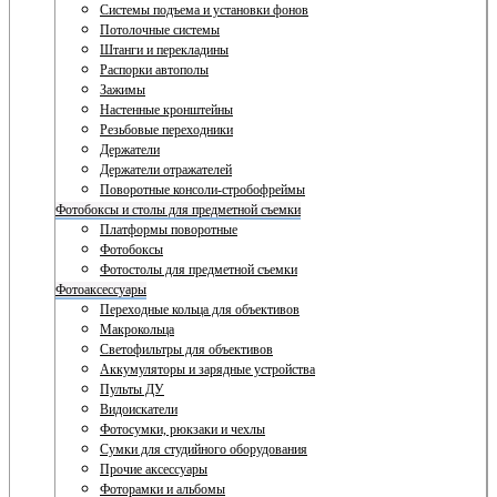
Системы подъема и установки фонов
Потолочные системы
Штанги и перекладины
Распорки автополы
Зажимы
Настенные кронштейны
Резьбовые переходники
Держатели
Держатели отражателей
Поворотные консоли-стробофреймы
Фотобоксы и столы для предметной съемки
Платформы поворотные
Фотобоксы
Фотостолы для предметной съемки
Фотоаксессуары
Переходные кольца для объективов
Макрокольца
Светофильтры для объективов
Аккумуляторы и зарядные устройства
Пульты ДУ
Видоискатели
Фотосумки, рюкзаки и чехлы
Сумки для студийного оборудования
Прочие аксессуары
Фоторамки и альбомы