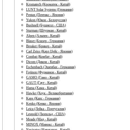
Kromatech (Кроматек - Китай)
LUNT Solar Systems (Германия)
Pentax (Пентакс - Япония)
Yukon (Юкон - Белоруссия)
Bushnell (Бушнелл - США)
Sturman (Штурман - Китай)
Alpen (Альпен - Китай)
Blaser (Блазер - Германия)
Breaker (Брикер - Китай)
Carl Zeiss (Карл Цейс - Япония)
Combat (Комбат - Китай)
Dicom (Диком - Китай)
Eschenbach (Эшенбах - Германия)
Fujinon (Фуджинон - Китай)
GAMO (Гамо - Китай)
GAUT (Гаут - Китай)
Hama (Хама - Китай)
Hawke (Хоук - Великобритания)
Kaps (Капс - Германия)
Kenko (Кенко - Япония)
Leica (Лейка - Португалия)
Leupold (Люпольд - США)
Meade (Мид - Китай)
MINOX (Минокс - Китай)
Navigator (Навигатор - Китай)