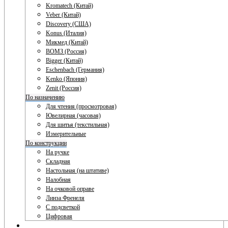
Kromatech (Китай)
Veber (Китай)
Discovery (США)
Konus (Италия)
Микмед (Китай)
ВОМЗ (Россия)
Bigger (Китай)
Eschenbach (Германия)
Kenko (Япония)
Zenit (Россия)
По назначению
Для чтения (просмотровая)
Ювелирная (часовая)
Для шитья (текстильная)
Измерительные
По конструкции
На ручке
Складная
Настольная (на штативе)
Налобная
На очковой оправе
Линза Френеля
С подсветкой
Цифровая