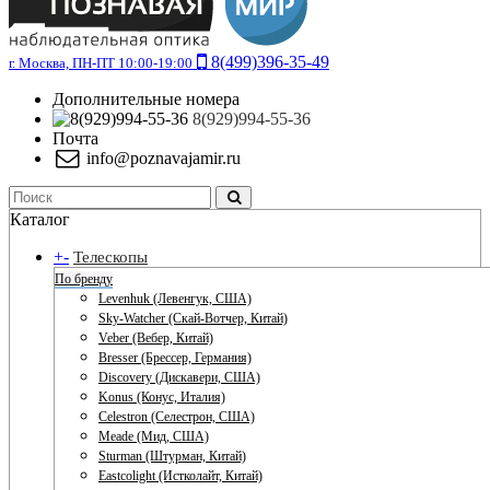
8(499)396-35-49
г. Москва, ПН-ПТ 10:00-19:00
Дополнительные номера
8(929)994-55-36
Почта
info@poznavajamir.ru
Каталог
+
-
Телескопы
По бренду
Levenhuk (Левенгук, США)
Sky-Watcher (Скай-Вотчер, Китай)
Veber (Вебер, Китай)
Bresser (Брессер, Германия)
Discovery (Дискавери, США)
Konus (Конус, Италия)
Celestron (Селестрон, США)
Meade (Мид, США)
Sturman (Штурман, Китай)
Eastcolight (Истколайт, Китай)