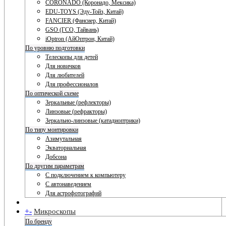
CORONADO (Коронадо, Мексика)
EDU-TOYS (Эду-Тойз, Китай)
FANCIER (Фансиер, Китай)
GSO (ГСО, Тайвань)
iOptron (АйОптрон, Китай)
По уровню подготовки
Телескопы для детей
Для новичков
Для любителей
Для профессионалов
По оптической схеме
Зеркальные (рефлекторы)
Линзовые (рефракторы)
Зеркально-линзовые (катадиоптрики)
По типу монтировки
Азимутальная
Экваториальная
Добсона
По другим параметрам
С подключением к компьютеру
С автонаведением
Для астрофотографий
+
-
Микроскопы
По бренду