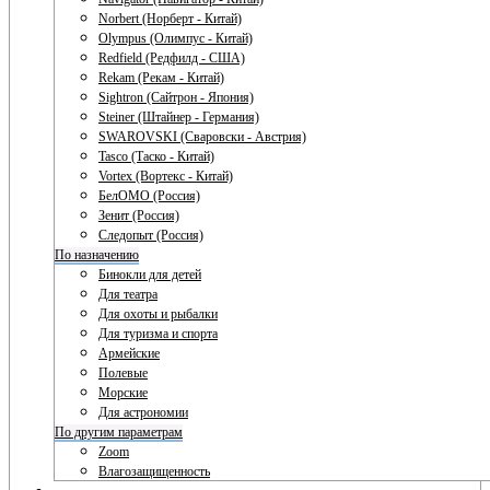
Norbert (Норберт - Китай)
Olympus (Олимпус - Китай)
Redfield (Редфилд - США)
Rekam (Рекам - Китай)
Sightron (Сайтрон - Япония)
Steiner (Штайнер - Германия)
SWAROVSKI (Сваровски - Австрия)
Tasco (Таско - Китай)
Vortex (Вортекс - Китай)
БелОМО (Россия)
Зенит (Россия)
Следопыт (Россия)
По назначению
Бинокли для детей
Для театра
Для охоты и рыбалки
Для туризма и спорта
Армейские
Полевые
Морские
Для астрономии
По другим параметрам
Zoom
Влагозащищенность