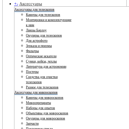
+
-
Аксессуары
Аксессуары для телескопов
Камеры для телескопов
Монтировки и комплектующие
к ним
Линзы Барлоу
Окуляры для телескопов
Для астрофото
Зеркала и призмы
Фильтры
Оптические искатели
Сумки, кейсы, чехлы
Литература для астрономии
Постеры
Средства для очистки
телескопов
Разное для телескопов
Аксессуары для микроскопов
Камеры для микроскопов
Микропрепараты
Наборы для опытов
Объективы для микроскопов
Окуляры для микроскопов
Запчасти
Покровные стекла