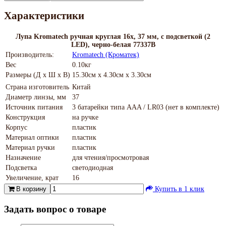
Характеристики
Лупа Kromatech ручная круглая 16x, 37 мм, с подсветкой (2
LED), черно-белая 77337B
Производитель:
Kromatech (Кроматек)
Вес
0.10кг
Размеры (Д х Ш х В)
15.30см x 4.30см x 3.30см
Страна изготовитель
Китай
Диаметр линзы, мм
37
Источник питания
3 батарейки типа AAA / LR03 (нет в комплекте)
Конструкция
на ручке
Корпус
пластик
Материал оптики
пластик
Материал ручки
пластик
Назначение
для чтения/просмотровая
Подсветка
светодиодная
Увеличение, крат
16
В корзину
Купить в 1 клик
Задать вопрос о товаре