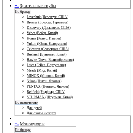
+
-
Зрительные трубы
По бренду
Levenhuk (Левенгук. США)
Bresser (Брессер. Германия)
Discovery (Дискавери. США)
Veber (Вебер. Китай)
Konus (Конус. Италия)
Yukon (Юкон. Белоруссия)
Celestron (Селестрон. США)
Bushnell (Бушнелл. Китай)
Hawke (Хоук. Великобритания)
Leica (Лейка. Португалия)
Meade (Мид. Китай)
MINOX (Минокс. Китай)
Nikon (Никон. Япония)
PENTAX (Пентакс. Япония)
Redfield (Редфилд. США)
STURMAN (Штурман. Китай)
По назначению
Для детей
Для охоты и спорта
+
-
Монокуляры
По бренду