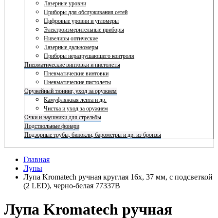
Лазерные уровни
Приборы для обслуживания сетей
Цифровые уровни и угломеры
Электроизмерительные приборы
Нивелиры оптические
Лазерные дальномеры
Приборы неразрушающего контроля
Пневматические винтовки и пистолеты
Пневматические винтовки
Пневматические пистолеты
Оружейный тюнинг, уход за оружием
Камуфляжная лента и др.
Чистка и уход за оружием
Очки и наушники для стрельбы
Подствольные фонари
Подзорные трубы, бинокли, барометры и др. из бронзы
Главная
Лупы
Лупа Kromatech ручная круглая 16x, 37 мм, с подсветкой
(2 LED), черно-белая 77337B
Лупа Kromatech ручная