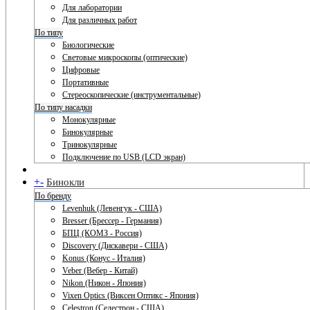
Для лаборатории
Для различных работ
По типу
Биологические
Световые микроскопы (оптические)
Цифровые
Портативные
Стереоскопические (инструментальные)
По типу насадки
Монокулярные
Бинокулярные
Тринокулярные
Подключение по USB (LCD экран)
+
-
Бинокли
По бренду
Levenhuk (Левенгук - США)
Bresser (Брессер - Германия)
БПЦ (КОМЗ - Россия)
Discovery (Дискавери - США)
Konus (Конус - Италия)
Veber (Вебер - Китай)
Nikon (Никон - Япония)
Vixen Optics (Виксен Оптикс - Япония)
Celestron (Селестрон - США)