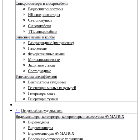
Синхронизаторы и синхрокабели
Радиосинхронизаторы
ИК синхронизаторы
Светоловушки
Синхрокабели
TTL синхрокабели
Запасные лампы и колбы
Газоразрядные (импульсные)
Галогенные
Флуоресцентные лампы
Металлогалогенные
Защитные стекла
Светодиодные
Генераторы спецэффектов
Вентиляторы студийные
Генераторы мыльных пузырей
Генераторы снега
Генераторы тумана
+
-
Видеооборудование
Видеомикшеры, конвертеры, контроллеры и аксессуары AVMATRIX
Видеокодеры
Видеомикшеры
Видеомониторы AVMATRIX
Волоконно-оптические удлинители