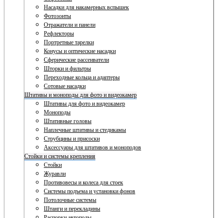
Насадки для накамерных вспышек
Фотозонты
Отражатели и панели
Рефлекторы
Портретные тарелки
Конусы и оптические насадки
Сферические рассеиватели
Шторки и фильтры
Переходные кольца и адаптеры
Сотовые насадки
Штативы и моноподы для фото и видеокамер
Штативы для фото и видеокамер
Моноподы
Штативные головы
Наплечные штативы и стедикамы
Струбцины и присоски
Аксессуары для штативов и моноподов
Стойки и системы крепления
Стойки
Журавли
Противовесы и колеса для стоек
Системы подъема и установки фонов
Потолочные системы
Штанги и перекладины
Распорки автополы