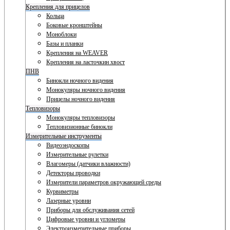
Крепления для прицелов
Кольца
Боковые кронштейны
Моноблоки
Базы и планки
Крепления на WEAVER
Крепления на ласточкин хвост
ПНВ
Бинокли ночного видения
Монокуляры ночного видения
Прицелы ночного видения
Тепловизоры
Монокуляры тепловизоры
Тепловизионные бинокли
Измерительные инструменты
Видеоэндоскопы
Измерительные рулетки
Влагомеры (датчики влажности)
Детекторы проводки
Измерители параметров окружающей среды
Курвиметры
Лазерные уровни
Приборы для обслуживания сетей
Цифровые уровни и угломеры
Электроизмерительные приборы