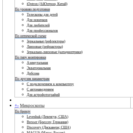
iOptron (АйОптрон, Китай)
По уровню подготовки
Телескопы для детей
Для новичков
Для любителей
Для профессионалов
По оптической схеме
Зеркальные (рефлекторы)
Линзовые (рефракторы)
Зеркально-линзовые (катадиоптрики)
По типу монтировки
Азимутальная
Экваториальная
Добсона
По другим параметрам
С подключением к компьютеру
С автонаведением
Для астрофотографий
+
-
Микроскопы
По бренду
Levenhuk (Левенгук; США)
Bresser (Брессер; Германия)
Discovery (Дискавери; США)
MAGUS (Магус; Россия)