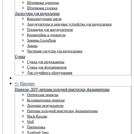
Штативные адаптеры
Штативные головки
Аксессуары для видеосъемки
Комплектующие ригов
Аккумуляторы и зарядные устройства для видеосъемки
Площадки для аккумуляторов
Кронштейны и держатели
Зажимы GreenBean
Лампы
Чистящие средства для видеосъемки
Сумки
Сумки для видеокамеры
Сумки для фотоаппаратов
Для студийного оборудования
+
-
Прочее
Прицелы, ЛЦУ, патроны холодной пристрелки, фальшпатроны
Оптические прицелы
Коллиматорные прицелы
Лазерные целеуказатели
Патроны холодной пристрелки, фальшпатроны
Black Russian
Wolf
Пневматика
Храбрый Заяц