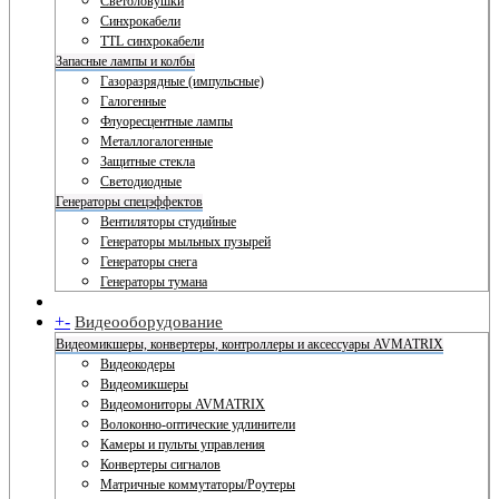
Светоловушки
Синхрокабели
TTL синхрокабели
Запасные лампы и колбы
Газоразрядные (импульсные)
Галогенные
Флуоресцентные лампы
Металлогалогенные
Защитные стекла
Светодиодные
Генераторы спецэффектов
Вентиляторы студийные
Генераторы мыльных пузырей
Генераторы снега
Генераторы тумана
+
-
Видеооборудование
Видеомикшеры, конвертеры, контроллеры и аксессуары AVMATRIX
Видеокодеры
Видеомикшеры
Видеомониторы AVMATRIX
Волоконно-оптические удлинители
Камеры и пульты управления
Конвертеры сигналов
Матричные коммутаторы/Роутеры