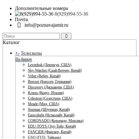
Дополнительные номера
8(929)994-55-36
Почта
info@poznavajamir.ru
Каталог
+
-
Телескопы
По бренду
Levenhuk (Левенгук, США)
Sky-Watcher (Скай-Вотчер, Китай)
Veber (Вебер, Китай)
Bresser (Брессер, Германия)
Discovery (Дискавери, США)
Konus (Конус, Италия)
Celestron (Селестрон, США)
Meade (Мид, США)
Sturman (Штурман, Китай)
Eastcolight (Истколайт, Китай)
CORONADO (Коронадо, Мексика)
EDU-TOYS (Эду-Тойз, Китай)
FANCIER (Фансиер, Китай)
GSO (ГСО, Тайвань)