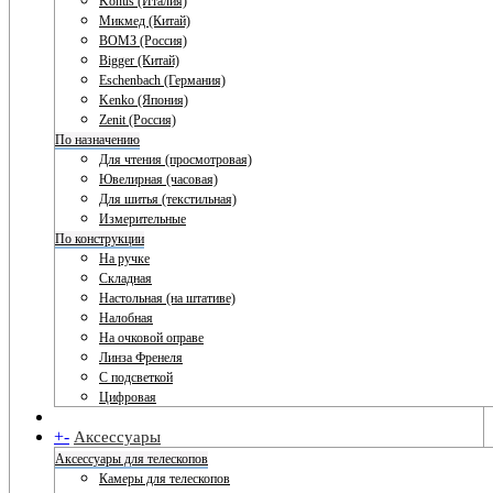
Konus (Италия)
Микмед (Китай)
ВОМЗ (Россия)
Bigger (Китай)
Eschenbach (Германия)
Kenko (Япония)
Zenit (Россия)
По назначению
Для чтения (просмотровая)
Ювелирная (часовая)
Для шитья (текстильная)
Измерительные
По конструкции
На ручке
Складная
Настольная (на штативе)
Налобная
На очковой оправе
Линза Френеля
С подсветкой
Цифровая
+
-
Аксессуары
Аксессуары для телескопов
Камеры для телескопов