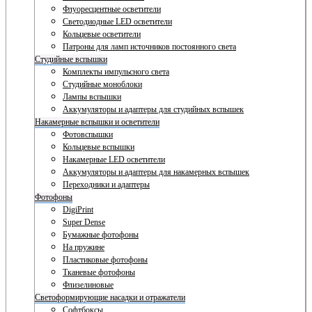
Флуоресцентные осветители
Светодиодные LED осветители
Кольцевые осветители
Патроны для ламп источников постоянного света
Студийные вспышки
Комплекты импульсного света
Студийные моноблоки
Лампы вспышки
Аккумуляторы и адаптеры для студийных вспышек
Накамерные вспышки и осветители
Фотовспышки
Кольцевые вспышки
Накамерные LED осветители
Аккумуляторы и адаптеры для накамерных вспышек
Переходники и адаптеры
Фотофоны
DigiPrint
Super Dense
Бумажные фотофоны
На пружине
Пластиковые фотофоны
Тканевые фотофоны
Флизелиновые
Светоформирующие насадки и отражатели
Софтбоксы