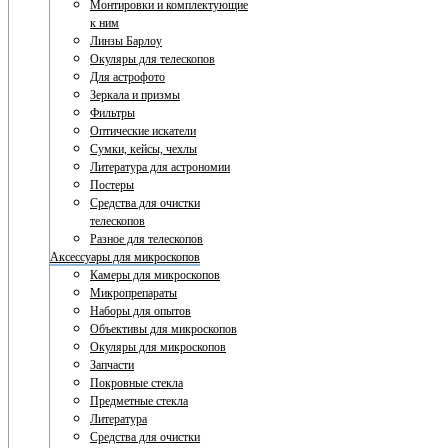
Монтировки и комплектующие
к ним
Линзы Барлоу
Окуляры для телескопов
Для астрофото
Зеркала и призмы
Фильтры
Оптические искатели
Сумки, кейсы, чехлы
Литература для астрономии
Постеры
Средства для очистки
телескопов
Разное для телескопов
Аксессуары для микроскопов
Камеры для микроскопов
Микропрепараты
Наборы для опытов
Объективы для микроскопов
Окуляры для микроскопов
Запчасти
Покровные стекла
Предметные стекла
Литература
Средства для очистки