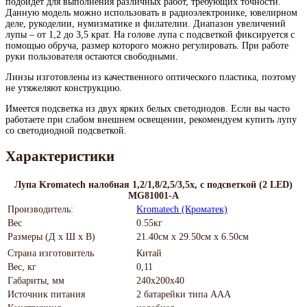
подойдет для выполнения различных работ, требующих точности.
Данную модель можно использовать в радиоэлектронике, ювелирном
деле, рукоделии, нумизматике и филателии. Диапазон увеличений
лупы – от 1,2 до 3,5 крат. На голове лупа с подсветкой фиксируется с
помощью обруча, размер которого можно регулировать. При работе
руки пользователя остаются свободными.
Линзы изготовлены из качественного оптического пластика, поэтому
не утяжеляют конструкцию.
Имеется подсветка из двух ярких белых светодиодов. Если вы часто
работаете при слабом внешнем освещении, рекомендуем купить лупу
со светодиодной подсветкой.
Характеристики
Лупа Kromatech налобная 1,2/1,8/2,5/3,5x, с подсветкой (2 LED)
MG81001-A
Производитель:
Kromatech (Кроматек)
Вес
0.55кг
Размеры (Д х Ш х В)
21.40см x 29.50см x 6.50см
Страна изготовитель
Китай
Вес, кг
0,11
Габариты, мм
240х200х40
Источник питания
2 батарейки типа AAA