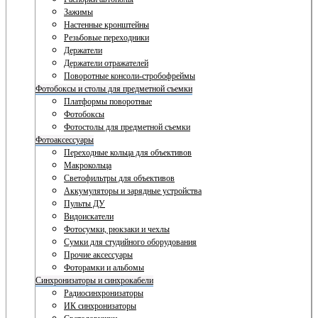
Зажимы
Настенные кронштейны
Резьбовые переходники
Держатели
Держатели отражателей
Поворотные консоли-стробофреймы
Фотобоксы и столы для предметной съемки
Платформы поворотные
Фотобоксы
Фотостолы для предметной съемки
Фотоаксессуары
Переходные кольца для объективов
Макрокольца
Светофильтры для объективов
Аккумуляторы и зарядные устройства
Пульты ДУ
Видоискатели
Фотосумки, рюкзаки и чехлы
Сумки для студийного оборудования
Прочие аксессуары
Фоторамки и альбомы
Синхронизаторы и синхрокабели
Радиосинхронизаторы
ИК синхронизаторы