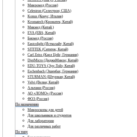
Микромед (Россия)
Celestron (Селестрон; США)
Konus (Конус; Италия)
Kromatech (Кроматек; Китай)
Микмед (Китай.)
EVA (ЕВА; Китай)
Биомед (Россия)
Eastcolight (Истколайт; Китай)
SITITEK (Сититек; Китай)
Carl Zeiss (Карл Цейс; Германия)
DigiMicro (ДиджиМикро; Китай)
EDU-TOYS (Эду-Тойз; Китай)
Eschenbach (Эшенбах; Германия)
STURMAN (Штурман; Китай)
Velvi (Велви; Китай)
Альтами (Россия)
АО «ЛОМО» (Россия)
ФОЗ (Россия)
По назначению
Микроскопы для детей
Для школьников и студентов
Для лаборатории
Для различных работ
По типу