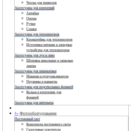
Чехлы для прицелов
Аксессуары для креплений
Антабки
Опоры
Ручки
Сошки
Аксессуары для тепловизоров
Кронштейны для тепловизоров
Источники питания и зарядные
устройства для тепловизоров
Аксессуары для луп и линз
Штативы напольные и запасные
лампы
Аксессуары для пневматики
Мишени и пулеулавливатели
Пружины и манжеты
Аксессуары для подствольных фонарей
Кольца и крепления для
фонарей
Аксессуары для интерьера
+
-
Фотооборудование
Постоянный свет
Комплекты постоянного света
Галогенные осветители