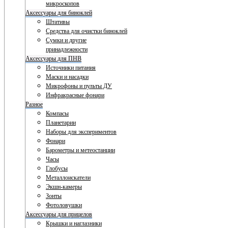
микроскопов
Аксессуары для биноклей
Штативы
Средства для очистки биноклей
Сумки и другие
принадлежности
Аксессуары для ПНВ
Источники питания
Маски и насадки
Микрофоны и пульты ДУ
Инфракрасные фонари
Разное
Компасы
Планетарии
Наборы для экспериментов
Фонари
Барометры и метеостанции
Часы
Глобусы
Металлоискатели
Экшн-камеры
Зонты
Фотоловушки
Аксессуары для прицелов
Крышки и наглазники