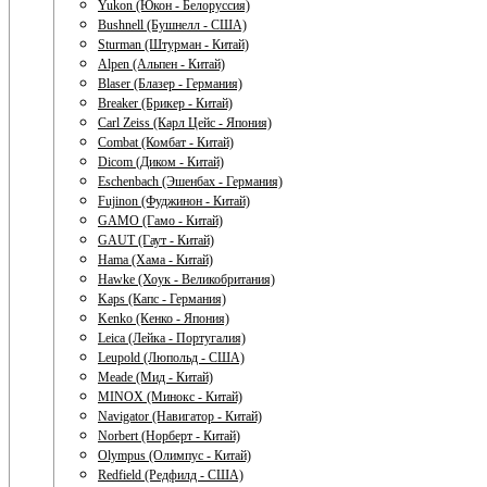
Yukon (Юкон - Белоруссия)
Bushnell (Бушнелл - США)
Sturman (Штурман - Китай)
Alpen (Альпен - Китай)
Blaser (Блазер - Германия)
Breaker (Брикер - Китай)
Carl Zeiss (Карл Цейс - Япония)
Combat (Комбат - Китай)
Dicom (Диком - Китай)
Eschenbach (Эшенбах - Германия)
Fujinon (Фуджинон - Китай)
GAMO (Гамо - Китай)
GAUT (Гаут - Китай)
Hama (Хама - Китай)
Hawke (Хоук - Великобритания)
Kaps (Капс - Германия)
Kenko (Кенко - Япония)
Leica (Лейка - Португалия)
Leupold (Люпольд - США)
Meade (Мид - Китай)
MINOX (Минокс - Китай)
Navigator (Навигатор - Китай)
Norbert (Норберт - Китай)
Olympus (Олимпус - Китай)
Redfield (Редфилд - США)