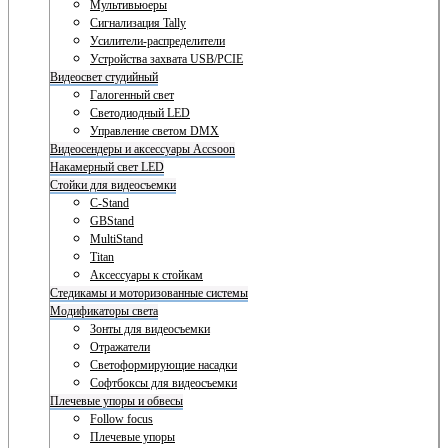
Мультивьюеры
Сигнализация Tally
Усилители-распределители
Устройства захвата USB/PCIE
Видеосвет студийный
Галогенный свет
Светодиодный LED
Управление светом DMX
Видеосендеры и аксессуары Accsoon
Накамерный свет LED
Стойки для видеосъемки
C-Stand
GBStand
MultiStand
Titan
Аксессуары к стойкам
Стедикамы и моторизованные системы
Модификаторы света
Зонты для видеосъемки
Отражатели
Светоформирующие насадки
Софтбоксы для видеосъемки
Плечевые упоры и обвесы
Follow focus
Плечевые упоры