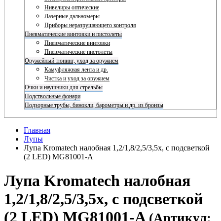
Нивелиры оптические
Лазерные дальномеры
Приборы неразрушающего контроля
Пневматические винтовки и пистолеты
Пневматические винтовки
Пневматические пистолеты
Оружейный тюнинг, уход за оружием
Камуфляжная лента и др.
Чистка и уход за оружием
Очки и наушники для стрельбы
Подствольные фонари
Подзорные трубы, бинокли, барометры и др. из бронзы
Главная
Лупы
Лупа Kromatech налобная 1,2/1,8/2,5/3,5x, с подсветкой
(2 LED) MG81001-A
Лупа Kromatech налобная
1,2/1,8/2,5/3,5x, с подсветкой
(2 LED) MG81001-A
(Артикул: