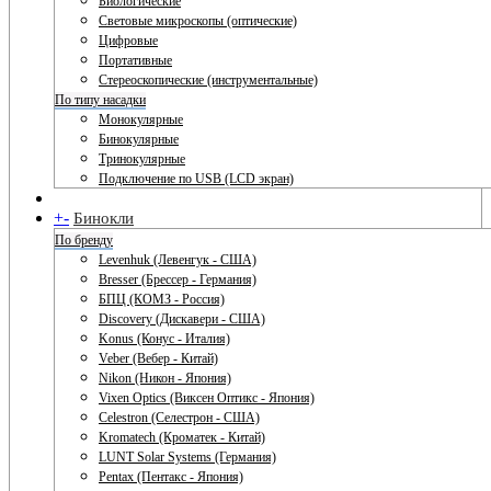
Биологические
Световые микроскопы (оптические)
Цифровые
Портативные
Стереоскопические (инструментальные)
По типу насадки
Монокулярные
Бинокулярные
Тринокулярные
Подключение по USB (LCD экран)
+
-
Бинокли
По бренду
Levenhuk (Левенгук - США)
Bresser (Брессер - Германия)
БПЦ (КОМЗ - Россия)
Discovery (Дискавери - США)
Konus (Конус - Италия)
Veber (Вебер - Китай)
Nikon (Никон - Япония)
Vixen Optics (Виксен Оптикс - Япония)
Celestron (Селестрон - США)
Kromatech (Кроматек - Китай)
LUNT Solar Systems (Германия)
Pentax (Пентакс - Япония)