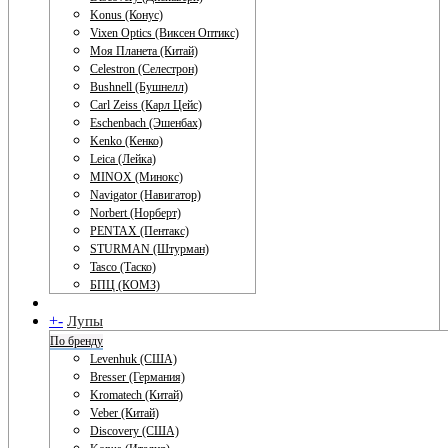
Konus (Конус)
Vixen Optics (Виксен Оптикс)
Моя Планета (Китай)
Celestron (Селестрон)
Bushnell (Бушнелл)
Carl Zeiss (Карл Цейс)
Eschenbach (Эшенбах)
Kenko (Кенко)
Leica (Лейка)
MINOX (Минокс)
Navigator (Навигатор)
Norbert (Норберт)
PENTAX (Пентакс)
STURMAN (Штурман)
Tasco (Таско)
БПЦ (КОМЗ)
+
-
Лупы
По бренду
Levenhuk (США)
Bresser (Германия)
Kromatech (Китай)
Veber (Китай)
Discovery (США)