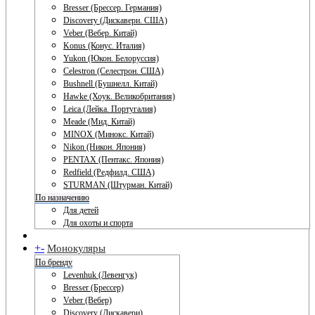
Bresser (Брессер. Германия)
Discovery (Дискавери. США)
Veber (Вебер. Китай)
Konus (Конус. Италия)
Yukon (Юкон. Белоруссия)
Celestron (Селестрон. США)
Bushnell (Бушнелл. Китай)
Hawke (Хоук. Великобритания)
Leica (Лейка. Португалия)
Meade (Мид. Китай)
MINOX (Минокс. Китай)
Nikon (Никон. Япония)
PENTAX (Пентакс. Япония)
Redfield (Редфилд. США)
STURMAN (Штурман. Китай)
По назначению
Для детей
Для охоты и спорта
+
-
Монокуляры
По бренду
Levenhuk (Левенгук)
Bresser (Брессер)
Veber (Вебер)
Discovery (Дискавери)