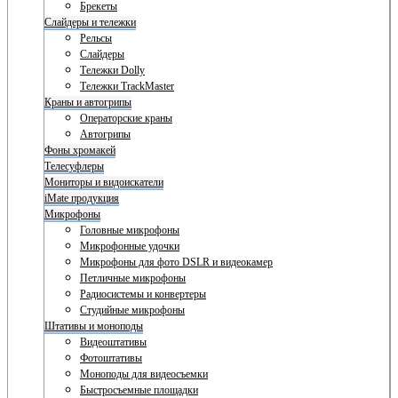
Брекеты
Слайдеры и тележки
Рельсы
Слайдеры
Тележки Dolly
Тележки TrackMaster
Краны и автогрипы
Операторские краны
Автогрипы
Фоны хромакей
Телесуфлеры
Мониторы и видоискатели
iMate продукция
Микрофоны
Головные микрофоны
Микрофонные удочки
Микрофоны для фото DSLR и видеокамер
Петличные микрофоны
Радиосистемы и конвертеры
Студийные микрофоны
Штативы и моноподы
Видеоштативы
Фотоштативы
Моноподы для видеосъемки
Быстросъемные площадки