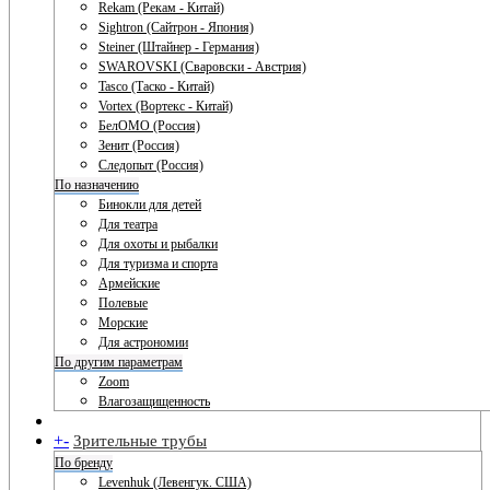
Rekam (Рекам - Китай)
Sightron (Сайтрон - Япония)
Steiner (Штайнер - Германия)
SWAROVSKI (Сваровски - Австрия)
Tasco (Таско - Китай)
Vortex (Вортекс - Китай)
БелОМО (Россия)
Зенит (Россия)
Следопыт (Россия)
По назначению
Бинокли для детей
Для театра
Для охоты и рыбалки
Для туризма и спорта
Армейские
Полевые
Морские
Для астрономии
По другим параметрам
Zoom
Влагозащищенность
+
-
Зрительные трубы
По бренду
Levenhuk (Левенгук. США)