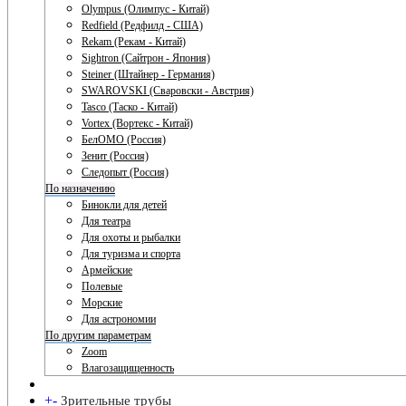
Olympus (Олимпус - Китай)
Redfield (Редфилд - США)
Rekam (Рекам - Китай)
Sightron (Сайтрон - Япония)
Steiner (Штайнер - Германия)
SWAROVSKI (Сваровски - Австрия)
Tasco (Таско - Китай)
Vortex (Вортекс - Китай)
БелОМО (Россия)
Зенит (Россия)
Следопыт (Россия)
По назначению
Бинокли для детей
Для театра
Для охоты и рыбалки
Для туризма и спорта
Армейские
Полевые
Морские
Для астрономии
По другим параметрам
Zoom
Влагозащищенность
+
-
Зрительные трубы