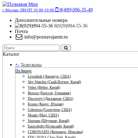
8(499)396-35-49
г. Москва, ПН-ПТ 10:00-19:00
Дополнительные номера
8(929)994-55-36
Почта
info@poznavajamir.ru
Каталог
+
-
Телескопы
По бренду
Levenhuk (Левенгук, США)
Sky-Watcher (Скай-Вотчер, Китай)
Veber (Вебер, Китай)
Bresser (Брессер, Германия)
Discovery (Дискавери, США)
Konus (Конус, Италия)
Celestron (Селестрон, США)
Meade (Мид, США)
Sturman (Штурман, Китай)
Eastcolight (Истколайт, Китай)
CORONADO (Коронадо, Мексика)
EDU-TOYS (Эду-Тойз, Китай)