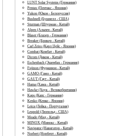
LUNT Solar Systems (Германия)
Pentax (Пентакс - Япония)
Yukon (Юкон - Белоруссия)
Bushnell (Бушнелл - США)
Sturman (Штурман - Китай)
Alpen (Альпен - Китай)
Blaser (Блазер - Германия)
Breaker (Брикер - Китай)
Carl Zeiss (Карл Цейс - Япония)
Combat (Комбат - Китай)
Dicom (Диком - Китай)
Eschenbach (Эшенбах - Германия)
Fujinon (Фуджинон - Китай)
GAMO (Гамо - Китай)
GAUT (Гаут - Китай)
Hama (Хама - Китай)
Hawke (Хоук - Великобритания)
Kaps (Капс - Германия)
Kenko (Кенко - Япония)
Leica (Лейка - Португалия)
Leupold (Люпольд - США)
Meade (Мид - Китай)
MINOX (Минокс - Китай)
Navigator (Навигатор - Китай)
Norbert (Норберт - Китай)