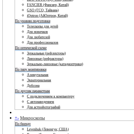
FANCIER (Фансиер, Китай)
GSO (ГСО, Тайвань)
iOptron (АйОптрон, Китай)
По уровню подготовки
Телескопы для детей
Для новичков
Для любителей
Для профессионалов
По оптической схеме
Зеркальные (рефлекторы)
Линзовые (рефракторы)
Зеркально-линзовые (катадиоптрики)
По типу монтировки
Азимутальная
Экваториальная
Добсона
По другим параметрам
С подключением к компьютеру
С автонаведением
Для астрофотографий
+
-
Микроскопы
По бренду
Levenhuk (Левенгук; США)