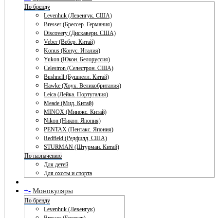
По бренду
Levenhuk (Левенгук. США)
Bresser (Брессер. Германия)
Discovery (Дискавери. США)
Veber (Вебер. Китай)
Konus (Конус. Италия)
Yukon (Юкон. Белоруссия)
Celestron (Селестрон. США)
Bushnell (Бушнелл. Китай)
Hawke (Хоук. Великобритания)
Leica (Лейка. Португалия)
Meade (Мид. Китай)
MINOX (Минокс. Китай)
Nikon (Никон. Япония)
PENTAX (Пентакс. Япония)
Redfield (Редфилд. США)
STURMAN (Штурман. Китай)
По назначению
Для детей
Для охоты и спорта
+
-
Монокуляры
По бренду
Levenhuk (Левенгук)