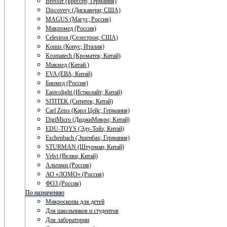
Bresser (Брессер; Германия)
Discovery (Дискавери; США)
MAGUS (Магус; Россия)
Микромед (Россия)
Celestron (Селестрон; США)
Konus (Конус; Италия)
Kromatech (Кроматек; Китай)
Микмед (Китай.)
EVA (ЕВА; Китай)
Биомед (Россия)
Eastcolight (Истколайт; Китай)
SITITEK (Сититек; Китай)
Carl Zeiss (Карл Цейс; Германия)
DigiMicro (ДиджиМикро; Китай)
EDU-TOYS (Эду-Тойз; Китай)
Eschenbach (Эшенбах; Германия)
STURMAN (Штурман; Китай)
Velvi (Велви; Китай)
Альтами (Россия)
АО «ЛОМО» (Россия)
ФОЗ (Россия)
По назначению
Микроскопы для детей
Для школьников и студентов
Для лаборатории