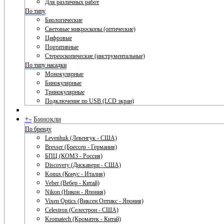
Для различных работ
По типу
Биологические
Световые микроскопы (оптические)
Цифровые
Портативные
Стереоскопические (инструментальные)
По типу насадки
Монокулярные
Бинокулярные
Тринокулярные
Подключение по USB (LCD экран)
+
-
Бинокли
По бренду
Levenhuk (Левенгук - США)
Bresser (Брессер - Германия)
БПЦ (КОМЗ - Россия)
Discovery (Дискавери - США)
Konus (Конус - Италия)
Veber (Вебер - Китай)
Nikon (Никон - Япония)
Vixen Optics (Виксен Оптикс - Япония)
Celestron (Селестрон - США)
Kromatech (Кроматек - Китай)