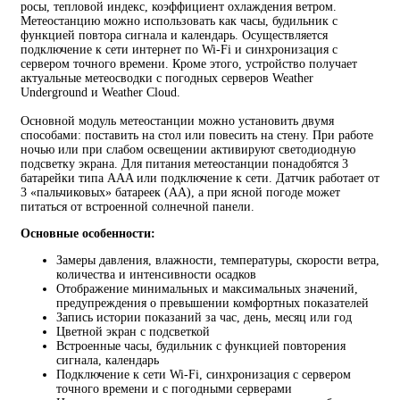
росы, тепловой индекс, коэффициент охлаждения ветром.
Метеостанцию можно использовать как часы, будильник с
функцией повтора сигнала и календарь. Осуществляется
подключение к сети интернет по Wi-Fi и синхронизация с
сервером точного времени. Кроме этого, устройство получает
актуальные метеосводки с погодных серверов Weather
Underground и Weather Cloud.
Основной модуль метеостанции можно установить двумя
способами: поставить на стол или повесить на стену. При работе
ночью или при слабом освещении активируют светодиодную
подсветку экрана. Для питания метеостанции понадобятся 3
батарейки типа AAA или подключение к сети. Датчик работает от
3 «пальчиковых» батареек (AA), а при ясной погоде может
питаться от встроенной солнечной панели.
Основные особенности:
Замеры давления, влажности, температуры, скорости ветра,
количества и интенсивности осадков
Отображение минимальных и максимальных значений,
предупреждения о превышении комфортных показателей
Запись истории показаний за час, день, месяц или год
Цветной экран с подсветкой
Встроенные часы, будильник с функцией повторения
сигнала, календарь
Подключение к сети Wi-Fi, синхронизация с сервером
точного времени и с погодными серверами