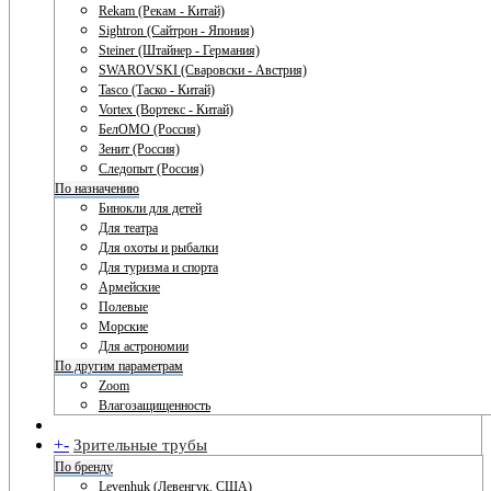
Rekam (Рекам - Китай)
Sightron (Сайтрон - Япония)
Steiner (Штайнер - Германия)
SWAROVSKI (Сваровски - Австрия)
Tasco (Таско - Китай)
Vortex (Вортекс - Китай)
БелОМО (Россия)
Зенит (Россия)
Следопыт (Россия)
По назначению
Бинокли для детей
Для театра
Для охоты и рыбалки
Для туризма и спорта
Армейские
Полевые
Морские
Для астрономии
По другим параметрам
Zoom
Влагозащищенность
+
-
Зрительные трубы
По бренду
Levenhuk (Левенгук. США)