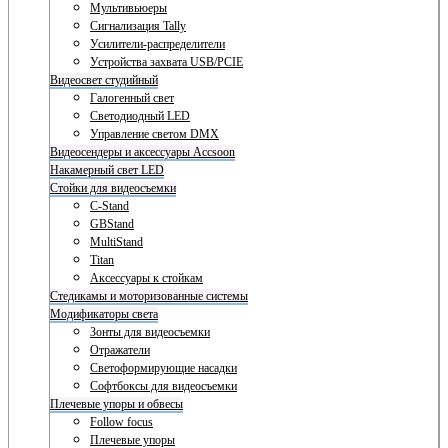
Мультивьюеры
Сигнализация Tally
Усилители-распределители
Устройства захвата USB/PCIE
Видеосвет студийный
Галогенный свет
Светодиодный LED
Управление светом DMX
Видеосендеры и аксессуары Accsoon
Накамерный свет LED
Стойки для видеосъемки
C-Stand
GBStand
MultiStand
Titan
Аксессуары к стойкам
Стедикамы и моторизованные системы
Модификаторы света
Зонты для видеосъемки
Отражатели
Светоформирующие насадки
Софтбоксы для видеосъемки
Плечевые упоры и обвесы
Follow focus
Плечевые упоры