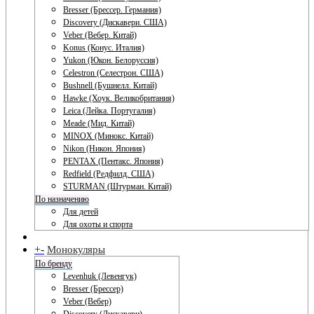
Bresser (Брессер. Германия)
Discovery (Дискавери. США)
Veber (Вебер. Китай)
Konus (Конус. Италия)
Yukon (Юкон. Белоруссия)
Celestron (Селестрон. США)
Bushnell (Бушнелл. Китай)
Hawke (Хоук. Великобритания)
Leica (Лейка. Португалия)
Meade (Мид. Китай)
MINOX (Минокс. Китай)
Nikon (Никон. Япония)
PENTAX (Пентакс. Япония)
Redfield (Редфилд. США)
STURMAN (Штурман. Китай)
По назначению
Для детей
Для охоты и спорта
+
-
Монокуляры
По бренду
Levenhuk (Левенгук)
Bresser (Брессер)
Veber (Вебер)