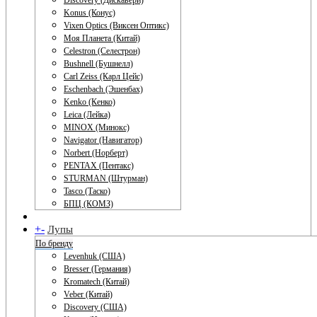
Discovery (Дискавери)
Konus (Конус)
Vixen Optics (Виксен Оптикс)
Моя Планета (Китай)
Celestron (Селестрон)
Bushnell (Бушнелл)
Carl Zeiss (Карл Цейс)
Eschenbach (Эшенбах)
Kenko (Кенко)
Leica (Лейка)
MINOX (Минокс)
Navigator (Навигатор)
Norbert (Норберт)
PENTAX (Пентакс)
STURMAN (Штурман)
Tasco (Таско)
БПЦ (КОМЗ)
+
-
Лупы
По бренду
Levenhuk (США)
Bresser (Германия)
Kromatech (Китай)
Veber (Китай)
Discovery (США)