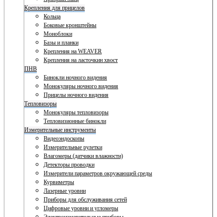
Крепления для прицелов
Кольца
Боковые кронштейны
Моноблоки
Базы и планки
Крепления на WEAVER
Крепления на ласточкин хвост
ПНВ
Бинокли ночного видения
Монокуляры ночного видения
Прицелы ночного видения
Тепловизоры
Монокуляры тепловизоры
Тепловизионные бинокли
Измерительные инструменты
Видеоэндоскопы
Измерительные рулетки
Влагомеры (датчики влажности)
Детекторы проводки
Измерители параметров окружающей среды
Курвиметры
Лазерные уровни
Приборы для обслуживания сетей
Цифровые уровни и угломеры