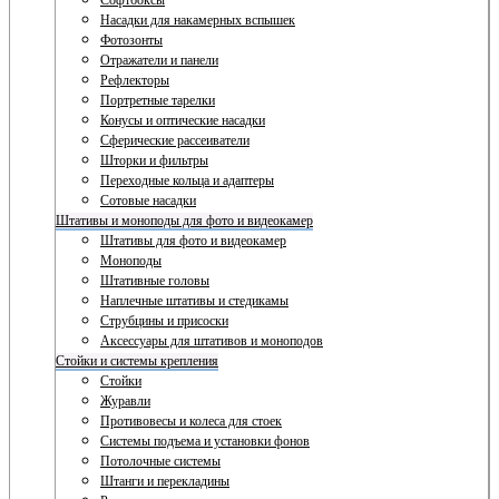
Софтбоксы
Насадки для накамерных вспышек
Фотозонты
Отражатели и панели
Рефлекторы
Портретные тарелки
Конусы и оптические насадки
Сферические рассеиватели
Шторки и фильтры
Переходные кольца и адаптеры
Сотовые насадки
Штативы и моноподы для фото и видеокамер
Штативы для фото и видеокамер
Моноподы
Штативные головы
Наплечные штативы и стедикамы
Струбцины и присоски
Аксессуары для штативов и моноподов
Стойки и системы крепления
Стойки
Журавли
Противовесы и колеса для стоек
Системы подъема и установки фонов
Потолочные системы
Штанги и перекладины