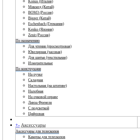
Konus (Италия)
Микмед (Китай)
ВОМЗ (Россия)
Bigger (Китай)
Eschenbach (Германия)
Kenko (Япония)
Zenit (Россия)
По назначению
Для чтения (просмотровая)
Ювелирная (часовая)
Для шитья (текстильная)
Измерительные
По конструкции
На ручке
Складная
Настольная (на штативе)
Налобная
На очковой оправе
Линза Френеля
С подсветкой
Цифровая
+
-
Аксессуары
Аксессуары для телескопов
Камеры для телескопов