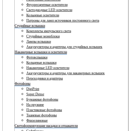
Флуоресцентные осветители
Светодиодные LED осветители
Кольцевые осветители
Патроны для ламп источников постоянного света
Студийные вспышки
Комплекты импульсного света
Студийные моноблоки
Лампы вспышки
Аккумуляторы и адаптеры для студийных вспышек
Накамерные вспышки и осветители
Фотовспышки
Кольцевые вспышки
Накамерные LED осветители
Аккумуляторы и адаптеры для накамерных вспышек
Переходники и адаптеры
Фотофоны
DigiPrint
Super Dense
Бумажные фотофоны
На пружине
Пластиковые фотофоны
Тканевые фотофоны
Флизелиновые
Светоформирующие насадки и отражатели