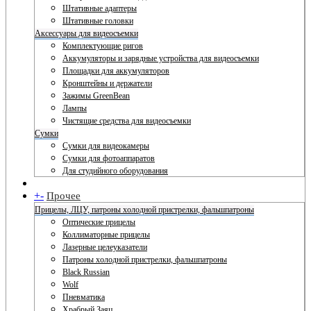
Штативные адаптеры
Штативные головки
Аксессуары для видеосъемки
Комплектующие ригов
Аккумуляторы и зарядные устройства для видеосъемки
Площадки для аккумуляторов
Кронштейны и держатели
Зажимы GreenBean
Лампы
Чистящие средства для видеосъемки
Сумки
Сумки для видеокамеры
Сумки для фотоаппаратов
Для студийного оборудования
+
-
Прочее
Прицелы, ЛЦУ, патроны холодной пристрелки, фальшпатроны
Оптические прицелы
Коллиматорные прицелы
Лазерные целеуказатели
Патроны холодной пристрелки, фальшпатроны
Black Russian
Wolf
Пневматика
Храбрый Заяц