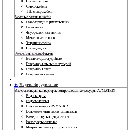
Светоловушки
Синхрокабели
TTL синхрокабели
Запасные лампы и колбы
Газоразрядные (импульсные)
Галогенные
Флуоресцентные лампы
Металлогалогенные
Защитные стекла
Светодиодные
Генераторы спецэффектов
Вентиляторы студийные
Генераторы мыльных пузырей
Генераторы снега
Генераторы тумана
+
-
Видеооборудование
Видеомикшеры, конвертеры, контроллеры и аксессуары AVMATRIX
Видеокодеры
Видеомикшеры
Видеомониторы AVMATRIX
Волоконно-оптические удлинители
Камеры и пульты управления
Конвертеры сигналов
Матричные коммутаторы/Роутеры