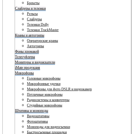
Брекеты
Слайдеры и тележки
Рельсы
Слайдеры
Тележки Dolly
Тележки TrackMaster
Краны и автогрипы
Операторские краны
Автогрипы
Фоны хромакей
Телесуфлеры
Мониторы и видоискатели
iMate продукция
Микрофоны
Головные микрофоны
Микрофонные удочки
Микрофоны для фото DSLR и видеокамер
Петличные микрофоны
Радиосистемы и конвертеры
Студийные микрофоны
Штативы и моноподы
Видеоштативы
Фотоштативы
Моноподы для видеосъемки
Быстросъемные площадки