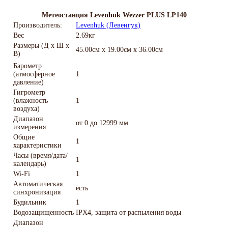
Метеостанция Levenhuk Wezzer PLUS LP140
Производитель:
Levenhuk (Левенгук)
Вес
2.69кг
Размеры (Д х Ш х
45.00см x 19.00см x 36.00см
В)
Барометр
(атмосферное
1
давление)
Гигрометр
(влажность
1
воздуха)
Диапазон
от 0 до 12999 мм
измерения
Общие
1
характеристики
Часы (время/дата/
1
календарь)
Wi-Fi
1
Автоматическая
есть
синхронизация
Будильник
1
Водозащищенность
IPX4, защита от распыления воды
Диапазон