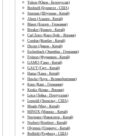
Yukon (Юкон - Белоруссия)
Bushnell (Бушнелл - США)
Sturman (Штурман - Китай)
Alpen (Альпен - Китай)
Blaser (Блазер - Германия)
Breaker (Брикер - Китай)
Carl Zeiss (Карл Цейс - Япония)
Combat (Комбат - Китай)
Dicom (Диком - Китай)
Eschenbach (Эшенбах - Германия)
Fujinon (Фуджинон - Китай)
GAMO (Гамо - Китай)
GAUT (Гаут - Китай)
Hama (Хама - Китай)
Hawke (Хоук - Великобритания)
Kaps (Капс - Германия)
Kenko (Кенко - Япония)
Leica (Лейка - Португалия)
Leupold (Люпольд - США)
Meade (Мид - Китай)
MINOX (Минокс - Китай)
Navigator (Навигатор - Китай)
Norbert (Норберт - Китай)
Olympus (Олимпус - Китай)
Redfield (Редфилд - США)