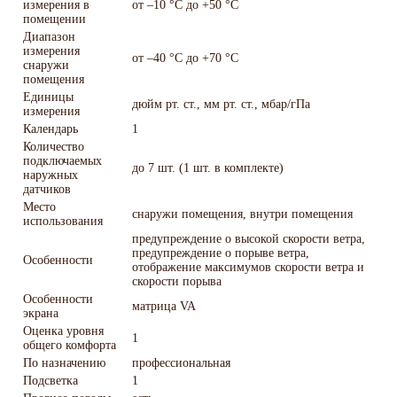
измерения в
от –10 °C до +50 °C
помещении
Диапазон
измерения
от –40 °C до +70 °C
снаружи
помещения
Единицы
дюйм рт. ст., мм рт. ст., мбар/гПа
измерения
Календарь
1
Количество
подключаемых
до 7 шт. (1 шт. в комплекте)
наружных
датчиков
Место
снаружи помещения, внутри помещения
использования
предупреждение о высокой скорости ветра,
предупреждение о порыве ветра,
Особенности
отображение максимумов скорости ветра и
скорости порыва
Особенности
матрица VA
экрана
Оценка уровня
1
общего комфорта
По назначению
профессиональная
Подсветка
1