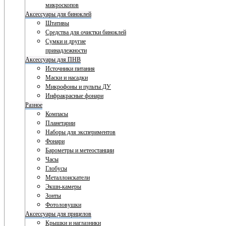
микроскопов
Аксессуары для биноклей
Штативы
Средства для очистки биноклей
Сумки и другие
принадлежности
Аксессуары для ПНВ
Источники питания
Маски и насадки
Микрофоны и пульты ДУ
Инфракрасные фонари
Разное
Компасы
Планетарии
Наборы для экспериментов
Фонари
Барометры и метеостанции
Часы
Глобусы
Металлоискатели
Экшн-камеры
Зонты
Фотоловушки
Аксессуары для прицелов
Крышки и наглазники