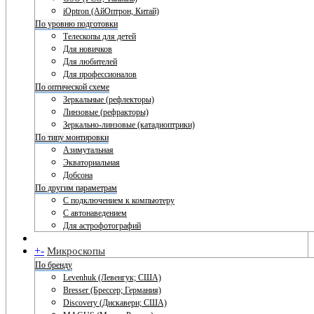
iOptron (АйОптрон, Китай)
По уровню подготовки
Телескопы для детей
Для новичков
Для любителей
Для профессионалов
По оптической схеме
Зеркальные (рефлекторы)
Линзовые (рефракторы)
Зеркально-линзовые (катадиоптрики)
По типу монтировки
Азимутальная
Экваториальная
Добсона
По другим параметрам
С подключением к компьютеру
С автонаведением
Для астрофотографий
+
-
Микроскопы
По бренду
Levenhuk (Левенгук; США)
Bresser (Брессер; Германия)
Discovery (Дискавери; США)