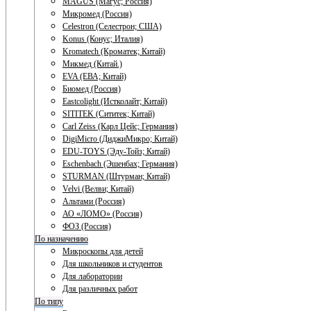
MAGUS (Магус; Россия)
Микромед (Россия)
Celestron (Селестрон; США)
Konus (Конус; Италия)
Kromatech (Кроматек; Китай)
Микмед (Китай.)
EVA (ЕВА; Китай)
Биомед (Россия)
Eastcolight (Истколайт; Китай)
SITITEK (Сититек; Китай)
Carl Zeiss (Карл Цейс; Германия)
DigiMicro (ДиджиМикро; Китай)
EDU-TOYS (Эду-Тойз; Китай)
Eschenbach (Эшенбах; Германия)
STURMAN (Штурман; Китай)
Velvi (Велви; Китай)
Альтами (Россия)
АО «ЛОМО» (Россия)
ФОЗ (Россия)
По назначению
Микроскопы для детей
Для школьников и студентов
Для лаборатории
Для различных работ
По типу