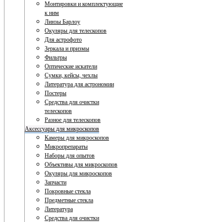
Монтировки и комплектующие
к ним
Линзы Барлоу
Окуляры для телескопов
Для астрофото
Зеркала и призмы
Фильтры
Оптические искатели
Сумки, кейсы, чехлы
Литература для астрономии
Постеры
Средства для очистки
телескопов
Разное для телескопов
Аксессуары для микроскопов
Камеры для микроскопов
Микропрепараты
Наборы для опытов
Объективы для микроскопов
Окуляры для микроскопов
Запчасти
Покровные стекла
Предметные стекла
Литература
Средства для очистки