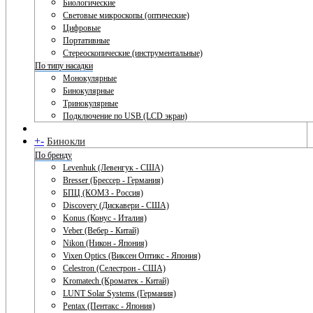
Биологические
Световые микроскопы (оптические)
Цифровые
Портативные
Стереоскопические (инструментальные)
По типу насадки
Монокулярные
Бинокулярные
Тринокулярные
Подключение по USB (LCD экран)
+
-
Бинокли
По бренду
Levenhuk (Левенгук - США)
Bresser (Брессер - Германия)
БПЦ (КОМЗ - Россия)
Discovery (Дискавери - США)
Konus (Конус - Италия)
Veber (Вебер - Китай)
Nikon (Никон - Япония)
Vixen Optics (Виксен Оптикс - Япония)
Celestron (Селестрон - США)
Kromatech (Кроматек - Китай)
LUNT Solar Systems (Германия)
Pentax (Пентакс - Япония)