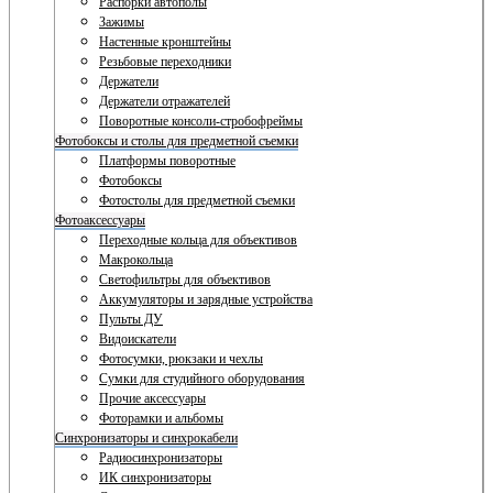
Распорки автополы
Зажимы
Настенные кронштейны
Резьбовые переходники
Держатели
Держатели отражателей
Поворотные консоли-стробофреймы
Фотобоксы и столы для предметной съемки
Платформы поворотные
Фотобоксы
Фотостолы для предметной съемки
Фотоаксессуары
Переходные кольца для объективов
Макрокольца
Светофильтры для объективов
Аккумуляторы и зарядные устройства
Пульты ДУ
Видоискатели
Фотосумки, рюкзаки и чехлы
Сумки для студийного оборудования
Прочие аксессуары
Фоторамки и альбомы
Синхронизаторы и синхрокабели
Радиосинхронизаторы
ИК синхронизаторы