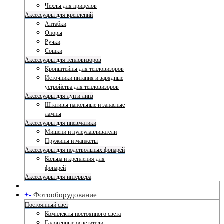
Чехлы для прицелов
Аксессуары для креплений
Антабки
Опоры
Ручки
Сошки
Аксессуары для тепловизоров
Кронштейны для тепловизоров
Источники питания и зарядные
устройства для тепловизоров
Аксессуары для луп и линз
Штативы напольные и запасные
лампы
Аксессуары для пневматики
Мишени и пулеулавливатели
Пружины и манжеты
Аксессуары для подствольных фонарей
Кольца и крепления для
фонарей
Аксессуары для интерьера
+
-
Фотооборудование
Постоянный свет
Комплекты постоянного света
Галогенные осветители