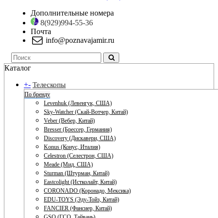
Дополнительные номера
8(929)994-55-36
Почта
info@poznavajamir.ru
Каталог
+
-
Телескопы
По бренду
Levenhuk (Левенгук, США)
Sky-Watcher (Скай-Вотчер, Китай)
Veber (Вебер, Китай)
Bresser (Брессер, Германия)
Discovery (Дискавери, США)
Konus (Конус, Италия)
Celestron (Селестрон, США)
Meade (Мид, США)
Sturman (Штурман, Китай)
Eastcolight (Истколайт, Китай)
CORONADO (Коронадо, Мексика)
EDU-TOYS (Эду-Тойз, Китай)
FANCIER (Фансиер, Китай)
GSO (ГСО, Тайвань)