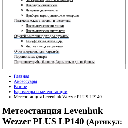
Электроизмерительные приборы
Нивелиры оптические
Лазерные дальномеры
Приборы неразрушающего контроля
Пневматические винтовки и пистолеты
Пневматические винтовки
Пневматические пистолеты
Оружейный тюнинг, уход за оружием
Камуфляжная лента и др.
Чистка и уход за оружием
Очки и наушники для стрельбы
Подствольные фонари
Подзорные трубы, бинокли, барометры и др. из бронзы
Главная
Аксессуары
Разное
Барометры и метеостанции
Метеостанция Levenhuk Wezzer PLUS LP140
Метеостанция Levenhuk
Wezzer PLUS LP140
(Артикул: