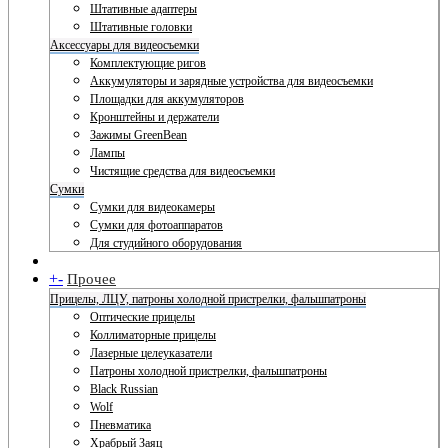
Штативные адаптеры
Штативные головки
Аксессуары для видеосъемки
Комплектующие ригов
Аккумуляторы и зарядные устройства для видеосъемки
Площадки для аккумуляторов
Кронштейны и держатели
Зажимы GreenBean
Лампы
Чистящие средства для видеосъемки
Сумки
Сумки для видеокамеры
Сумки для фотоаппаратов
Для студийного оборудования
+
-
Прочее
Прицелы, ЛЦУ, патроны холодной пристрелки, фальшпатроны
Оптические прицелы
Коллиматорные прицелы
Лазерные целеуказатели
Патроны холодной пристрелки, фальшпатроны
Black Russian
Wolf
Пневматика
Храбрый Заяц