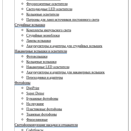
Флуоресцентные осветители
Светодиодные LED осветители
Кольцевые осветители
Патроны для ламп источников постоянного света
Студийные вспышки
Комплекты импульсного света
Студийные моноблоки
Лампы вспышки
Аккумуляторы и адаптеры для студийных вспышек
Накамерные вспышки и осветители
Фотовспышки
Кольцевые вспышки
Накамерные LED осветители
Аккумуляторы и адаптеры для накамерных вспышек
Переходники и адаптеры
Фотофоны
DigiPrint
Super Dense
Бумажные фотофоны
На пружине
Пластиковые фотофоны
Тканевые фотофоны
Флизелиновые
Светоформирующие насадки и отражатели
Софтбоксы