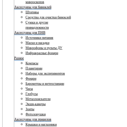
микроскопов
Аксессуары для биноклей
Штативы
Средства для очистки биноклей
Сумки и другие
принадлежности
Аксессуары для ПНВ
Источники питания
Маски и насадки
Микрофоны и пульты ДУ
Инфракрасные фонари
Разное
Компасы
Планетарии
Наборы для экспериментов
Фонари
Барометры и метеостанции
Часы
Глобусы
Металлоискатели
Экшн-камеры
Зонты
Фотоловушки
Аксессуары для прицелов
Крышки и наглазники