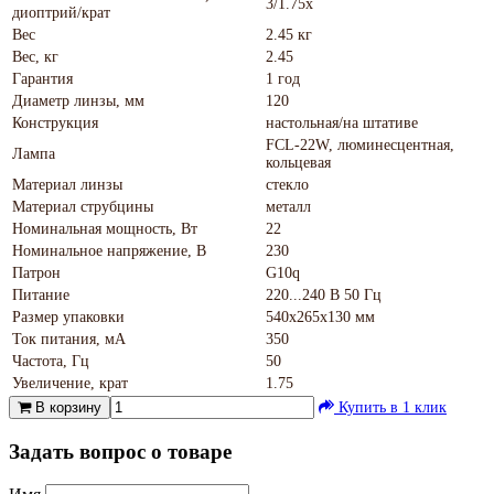
3/1.75х
диоптрий/крат
Вес
2.45 кг
Вес, кг
2.45
Гарантия
1 год
Диаметр линзы, мм
120
Конструкция
настольная/на штативе
FCL-22W, люминесцентная,
Лампа
кольцевая
Материал линзы
стекло
Материал струбцины
металл
Номинальная мощность, Вт
22
Номинальное напряжение, В
230
Патрон
G10q
Питание
220...240 В 50 Гц
Размер упаковки
540х265х130 мм
Ток питания, мА
350
Частота, Гц
50
Увеличение, крат
1.75
В корзину
Купить в 1 клик
Задать вопрос о товаре