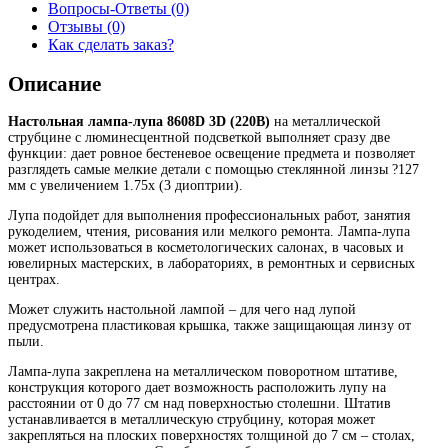
Вопросы-Ответы (0)
Отзывы (0)
Как сделать заказ?
Описание
Настольная лампа-лупа 8608D 3D (220B)
на металлической
струбцине с люминесцентной подсветкой выполняет сразу две
функции: дает ровное бестеневое освещение предмета и позволяет
разглядеть самые мелкие детали с помощью стеклянной линзы ?127
мм с увеличением 1.75х (3 диоптрии).
Лупа подойдет для выполнения профессиональных работ, занятия
рукоделием, чтения, рисования или мелкого ремонта. Лампа-лупа
может использоваться в косметологических салонах, в часовых и
ювелирных мастерских, в лабораториях, в ремонтных и сервисных
центрах.
Может служить настольной лампой – для чего над лупой
предусмотрена пластиковая крышка, также защищающая линзу от
пыли.
Лампа-лупа закреплена на металлическом поворотном штативе,
конструкция которого дает возможность расположить лупу на
расстоянии от 0 до 77 см над поверхностью столешни. Штатив
устанавливается в металлическую струбцину, которая может
закрепляться на плоских поверхностях толщиной до 7 см – столах,