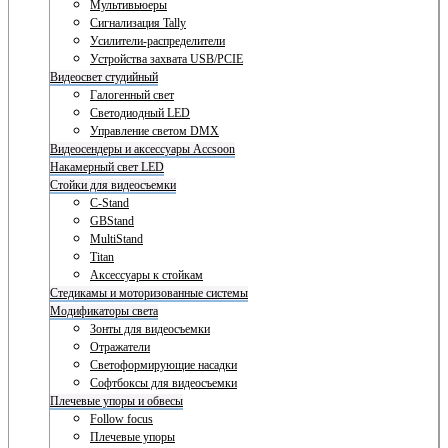
Мультивьюеры
Сигнализация Tally
Усилители-распределители
Устройства захвата USB/PCIE
Видеосвет студийный
Галогенный свет
Светодиодный LED
Управление светом DMX
Видеосендеры и аксессуары Accsoon
Накамерный свет LED
Стойки для видеосъемки
C-Stand
GBStand
MultiStand
Titan
Аксессуары к стойкам
Стедикамы и моторизованные системы
Модификаторы света
Зонты для видеосъемки
Отражатели
Светоформирующие насадки
Софтбоксы для видеосъемки
Плечевые упоры и обвесы
Follow focus
Плечевые упоры