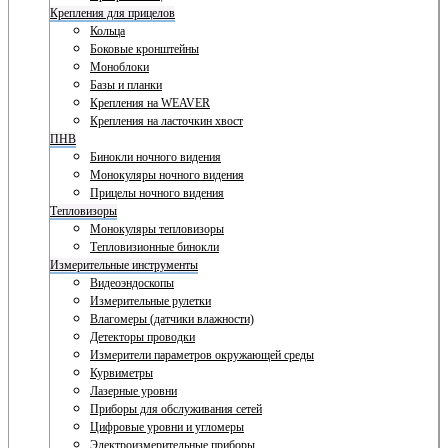
Крепления для прицелов
Кольца
Боковые кронштейны
Моноблоки
Базы и планки
Крепления на WEAVER
Крепления на ласточкин хвост
ПНВ
Бинокли ночного видения
Монокуляры ночного видения
Прицелы ночного видения
Тепловизоры
Монокуляры тепловизоры
Тепловизионные бинокли
Измерительные инструменты
Видеоэндоскопы
Измерительные рулетки
Влагомеры (датчики влажности)
Детекторы проводки
Измерители параметров окружающей среды
Курвиметры
Лазерные уровни
Приборы для обслуживания сетей
Цифровые уровни и угломеры
Электроизмерительные приборы