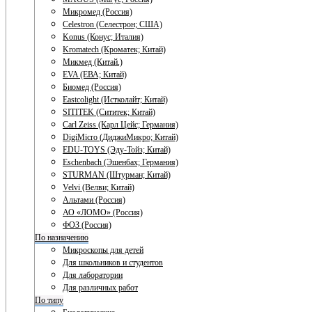
Микромед (Россия)
Celestron (Селестрон; США)
Konus (Конус; Италия)
Kromatech (Кроматек; Китай)
Микмед (Китай.)
EVA (ЕВА; Китай)
Биомед (Россия)
Eastcolight (Истколайт; Китай)
SITITEK (Сититек; Китай)
Carl Zeiss (Карл Цейс; Германия)
DigiMicro (ДиджиМикро; Китай)
EDU-TOYS (Эду-Тойз; Китай)
Eschenbach (Эшенбах; Германия)
STURMAN (Штурман; Китай)
Velvi (Велви; Китай)
Альтами (Россия)
АО «ЛОМО» (Россия)
ФОЗ (Россия)
По назначению
Микроскопы для детей
Для школьников и студентов
Для лаборатории
Для различных работ
По типу