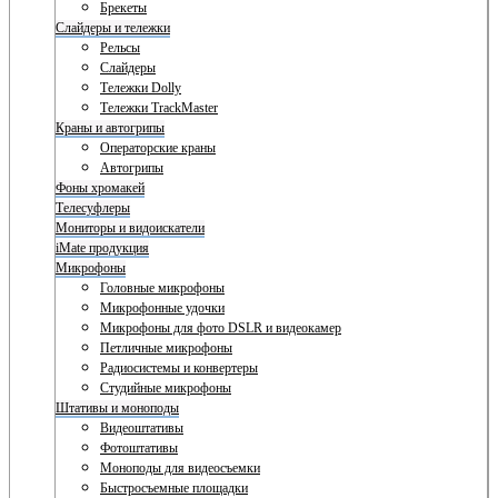
Брекеты
Слайдеры и тележки
Рельсы
Слайдеры
Тележки Dolly
Тележки TrackMaster
Краны и автогрипы
Операторские краны
Автогрипы
Фоны хромакей
Телесуфлеры
Мониторы и видоискатели
iMate продукция
Микрофоны
Головные микрофоны
Микрофонные удочки
Микрофоны для фото DSLR и видеокамер
Петличные микрофоны
Радиосистемы и конвертеры
Студийные микрофоны
Штативы и моноподы
Видеоштативы
Фотоштативы
Моноподы для видеосъемки
Быстросъемные площадки