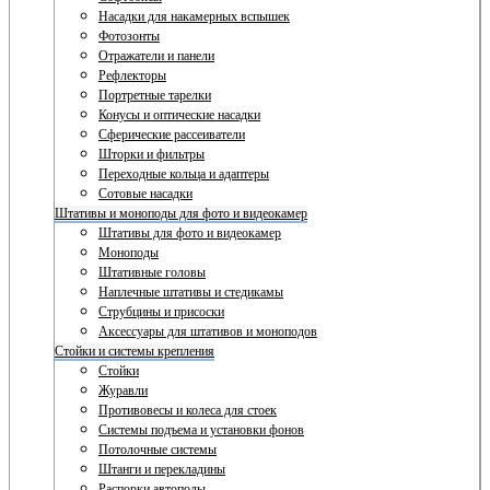
Насадки для накамерных вспышек
Фотозонты
Отражатели и панели
Рефлекторы
Портретные тарелки
Конусы и оптические насадки
Сферические рассеиватели
Шторки и фильтры
Переходные кольца и адаптеры
Сотовые насадки
Штативы и моноподы для фото и видеокамер
Штативы для фото и видеокамер
Моноподы
Штативные головы
Наплечные штативы и стедикамы
Струбцины и присоски
Аксессуары для штативов и моноподов
Стойки и системы крепления
Стойки
Журавли
Противовесы и колеса для стоек
Системы подъема и установки фонов
Потолочные системы
Штанги и перекладины
Распорки автополы