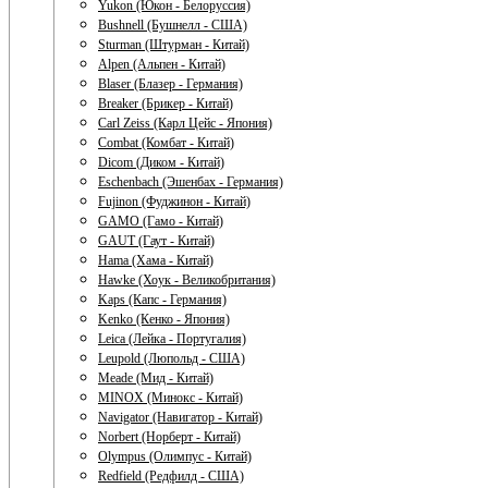
Yukon (Юкон - Белоруссия)
Bushnell (Бушнелл - США)
Sturman (Штурман - Китай)
Alpen (Альпен - Китай)
Blaser (Блазер - Германия)
Breaker (Брикер - Китай)
Carl Zeiss (Карл Цейс - Япония)
Combat (Комбат - Китай)
Dicom (Диком - Китай)
Eschenbach (Эшенбах - Германия)
Fujinon (Фуджинон - Китай)
GAMO (Гамо - Китай)
GAUT (Гаут - Китай)
Hama (Хама - Китай)
Hawke (Хоук - Великобритания)
Kaps (Капс - Германия)
Kenko (Кенко - Япония)
Leica (Лейка - Португалия)
Leupold (Люпольд - США)
Meade (Мид - Китай)
MINOX (Минокс - Китай)
Navigator (Навигатор - Китай)
Norbert (Норберт - Китай)
Olympus (Олимпус - Китай)
Redfield (Редфилд - США)