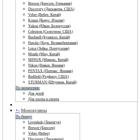
Bresser (Брессер. Германия)
Discovery (Дискавери. США)
Veber (Вебер. Китай)
Konus (Конус. Италия)
Yukon (Юкон. Белоруссия)
Celestron (Селестрон. США)
Bushnell (Бушнелл. Китай)
Hawke (Хоук. Великобритания)
Leica (Лейка. Португалия)
Meade (Мид. Китай)
MINOX (Минокс. Китай)
Nikon (Никон. Япония)
PENTAX (Пентакс. Япония)
Redfield (Редфилд. США)
STURMAN (Штурман. Китай)
По назначению
Для детей
Для охоты и спорта
+
-
Монокуляры
По бренду
Levenhuk (Левенгук)
Bresser (Брессер)
Veber (Вебер)
Discovery (Дискавери)