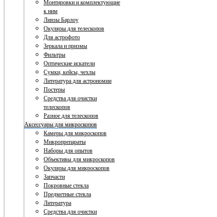
Монтировки и комплектующие
к ним
Линзы Барлоу
Окуляры для телескопов
Для астрофото
Зеркала и призмы
Фильтры
Оптические искатели
Сумки, кейсы, чехлы
Литература для астрономии
Постеры
Средства для очистки
телескопов
Разное для телескопов
Аксессуары для микроскопов
Камеры для микроскопов
Микропрепараты
Наборы для опытов
Объективы для микроскопов
Окуляры для микроскопов
Запчасти
Покровные стекла
Предметные стекла
Литература
Средства для очистки