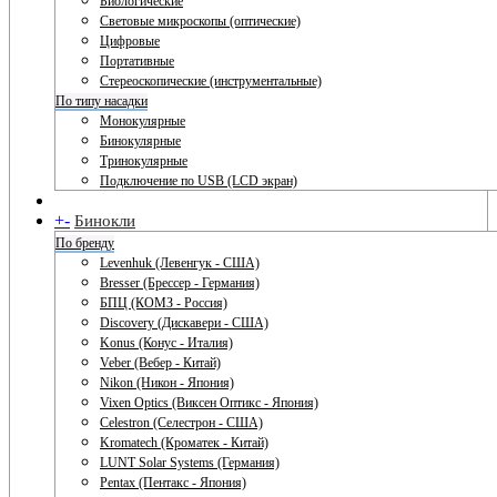
Биологические
Световые микроскопы (оптические)
Цифровые
Портативные
Стереоскопические (инструментальные)
По типу насадки
Монокулярные
Бинокулярные
Тринокулярные
Подключение по USB (LCD экран)
+
-
Бинокли
По бренду
Levenhuk (Левенгук - США)
Bresser (Брессер - Германия)
БПЦ (КОМЗ - Россия)
Discovery (Дискавери - США)
Konus (Конус - Италия)
Veber (Вебер - Китай)
Nikon (Никон - Япония)
Vixen Optics (Виксен Оптикс - Япония)
Celestron (Селестрон - США)
Kromatech (Кроматек - Китай)
LUNT Solar Systems (Германия)
Pentax (Пентакс - Япония)