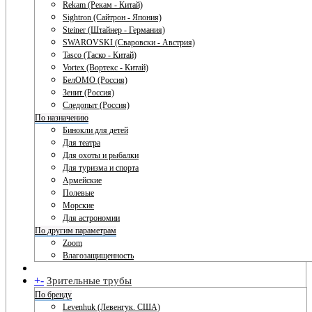
Rekam (Рекам - Китай)
Sightron (Сайтрон - Япония)
Steiner (Штайнер - Германия)
SWAROVSKI (Сваровски - Австрия)
Tasco (Таско - Китай)
Vortex (Вортекс - Китай)
БелОМО (Россия)
Зенит (Россия)
Следопыт (Россия)
По назначению
Бинокли для детей
Для театра
Для охоты и рыбалки
Для туризма и спорта
Армейские
Полевые
Морские
Для астрономии
По другим параметрам
Zoom
Влагозащищенность
+
-
Зрительные трубы
По бренду
Levenhuk (Левенгук. США)