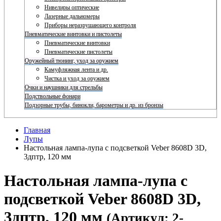
Нивелиры оптические
Лазерные дальномеры
Приборы неразрушающего контроля
Пневматические винтовки и пистолеты
Пневматические винтовки
Пневматические пистолеты
Оружейный тюнинг, уход за оружием
Камуфляжная лента и др.
Чистка и уход за оружием
Очки и наушники для стрельбы
Подствольные фонари
Подзорные трубы, бинокли, барометры и др. из бронзы
Главная
Лупы
Настольная лампа-лупа с подсветкой Veber 8608D 3D,
3дптр, 120 мм
Настольная лампа-лупа с
подсветкой Veber 8608D 3D,
3дптр, 120 мм
(Артикул: 2-