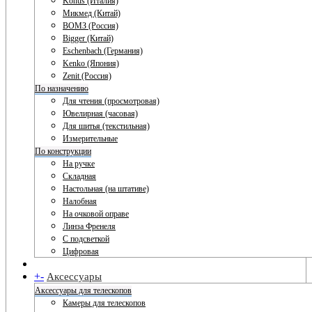
Konus (Италия)
Микмед (Китай)
ВОМЗ (Россия)
Bigger (Китай)
Eschenbach (Германия)
Kenko (Япония)
Zenit (Россия)
По назначению
Для чтения (просмотровая)
Ювелирная (часовая)
Для шитья (текстильная)
Измерительные
По конструкции
На ручке
Складная
Настольная (на штативе)
Налобная
На очковой оправе
Линза Френеля
С подсветкой
Цифровая
+
-
Аксессуары
Аксессуары для телескопов
Камеры для телескопов