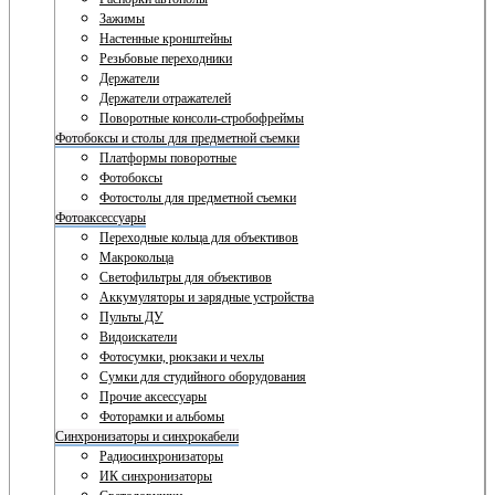
Зажимы
Настенные кронштейны
Резьбовые переходники
Держатели
Держатели отражателей
Поворотные консоли-стробофреймы
Фотобоксы и столы для предметной съемки
Платформы поворотные
Фотобоксы
Фотостолы для предметной съемки
Фотоаксессуары
Переходные кольца для объективов
Макрокольца
Светофильтры для объективов
Аккумуляторы и зарядные устройства
Пульты ДУ
Видоискатели
Фотосумки, рюкзаки и чехлы
Сумки для студийного оборудования
Прочие аксессуары
Фоторамки и альбомы
Синхронизаторы и синхрокабели
Радиосинхронизаторы
ИК синхронизаторы