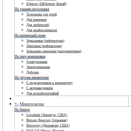
iOptron (АйОптрон, Китай)
По уровню подготовки
Телескопы для детей
Для новичков
Для любителей
Для профессионалов
По оптической схеме
Зеркальные (рефлекторы)
Линзовые (рефракторы)
Зеркально-линзовые (катадиоптрики)
По типу монтировки
Азимутальная
Экваториальная
Добсона
По другим параметрам
С подключением к компьютеру
С автонаведением
Для астрофотографий
+
-
Микроскопы
По бренду
Levenhuk (Левенгук; США)
Bresser (Брессер; Германия)
Discovery (Дискавери; США)
MAGUS (Магус; Россия)