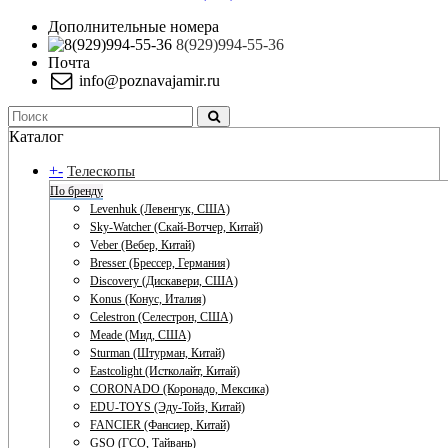
Дополнительные номера
8(929)994-55-36
Почта
info@poznavajamir.ru
Каталог
+
-
Телескопы
По бренду
Levenhuk (Левенгук, США)
Sky-Watcher (Скай-Вотчер, Китай)
Veber (Вебер, Китай)
Bresser (Брессер, Германия)
Discovery (Дискавери, США)
Konus (Конус, Италия)
Celestron (Селестрон, США)
Meade (Мид, США)
Sturman (Штурман, Китай)
Eastcolight (Истколайт, Китай)
CORONADO (Коронадо, Мексика)
EDU-TOYS (Эду-Тойз, Китай)
FANCIER (Фансиер, Китай)
GSO (ГСО, Тайвань)