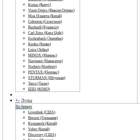
Konus (Конус)
Vixen Optics (Виксен Оптикс)
Моя Планета (Китай)
Celestron (Селестрон)
Bushnell (Бушнелл)
Carl Zeiss (Карл Цейс)
Eschenbach (Эшенбах)
Kenko (Кенко)
Leica (Лейка)
MINOX (Минокс)
Navigator (Навигатор)
Norbert (Норберт)
PENTAX (Пентакс)
STURMAN (Штурман)
Tasco (Таско)
БПЦ (КОМЗ)
+
-
Лупы
По бренду
Levenhuk (США)
Bresser (Германия)
Kromatech (Китай)
Veber (Китай)
Discovery (США)