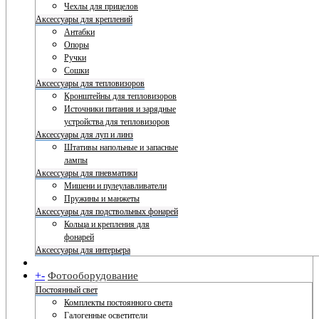
Чехлы для прицелов
Аксессуары для креплений
Антабки
Опоры
Ручки
Сошки
Аксессуары для тепловизоров
Кронштейны для тепловизоров
Источники питания и зарядные
устройства для тепловизоров
Аксессуары для луп и линз
Штативы напольные и запасные
лампы
Аксессуары для пневматики
Мишени и пулеулавливатели
Пружины и манжеты
Аксессуары для подствольных фонарей
Кольца и крепления для
фонарей
Аксессуары для интерьера
+
-
Фотооборудование
Постоянный свет
Комплекты постоянного света
Галогенные осветители