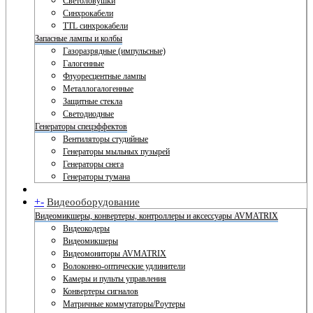
Светоловушки
Синхрокабели
TTL синхрокабели
Запасные лампы и колбы
Газоразрядные (импульсные)
Галогенные
Флуоресцентные лампы
Металлогалогенные
Защитные стекла
Светодиодные
Генераторы спецэффектов
Вентиляторы студийные
Генераторы мыльных пузырей
Генераторы снега
Генераторы тумана
+
-
Видеооборудование
Видеомикшеры, конвертеры, контроллеры и аксессуары AVMATRIX
Видеокодеры
Видеомикшеры
Видеомониторы AVMATRIX
Волоконно-оптические удлинители
Камеры и пульты управления
Конвертеры сигналов
Матричные коммутаторы/Роутеры