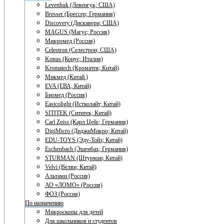
Levenhuk (Левенгук; США)
Bresser (Брессер; Германия)
Discovery (Дискавери; США)
MAGUS (Магус; Россия)
Микромед (Россия)
Celestron (Селестрон; США)
Konus (Конус; Италия)
Kromatech (Кроматек; Китай)
Микмед (Китай.)
EVA (ЕВА; Китай)
Биомед (Россия)
Eastcolight (Истколайт; Китай)
SITITEK (Сититек; Китай)
Carl Zeiss (Карл Цейс; Германия)
DigiMicro (ДиджиМикро; Китай)
EDU-TOYS (Эду-Тойз; Китай)
Eschenbach (Эшенбах; Германия)
STURMAN (Штурман; Китай)
Velvi (Велви; Китай)
Альтами (Россия)
АО «ЛОМО» (Россия)
ФОЗ (Россия)
По назначению
Микроскопы для детей
Для школьников и студентов