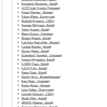
Kromatech (Кроматек - Китай)
LUNT Solar Systems (Германия)
Pentax (Пентакс - Япония)
Yukon (Юкон - Белоруссия)
Bushnell (Бушнелл - США)
Sturman (Штурман - Китай)
Alpen (Альпен - Китай)
Blaser (Блазер - Германия)
Breaker (Брикер - Китай)
Carl Zeiss (Карл Цейс - Япония)
Combat (Комбат - Китай)
Dicom (Диком - Китай)
Eschenbach (Эшенбах - Германия)
Fujinon (Фуджинон - Китай)
GAMO (Гамо - Китай)
GAUT (Гаут - Китай)
Hama (Хама - Китай)
Hawke (Хоук - Великобритания)
Kaps (Капс - Германия)
Kenko (Кенко - Япония)
Leica (Лейка - Португалия)
Leupold (Люпольд - США)
Meade (Мид - Китай)
MINOX (Минокс - Китай)