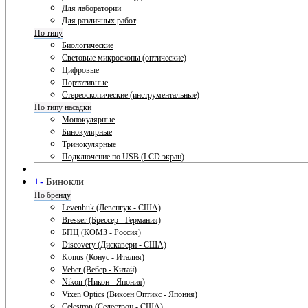
Для лаборатории
Для различных работ
По типу
Биологические
Световые микроскопы (оптические)
Цифровые
Портативные
Стереоскопические (инструментальные)
По типу насадки
Монокулярные
Бинокулярные
Тринокулярные
Подключение по USB (LCD экран)
+
-
Бинокли
По бренду
Levenhuk (Левенгук - США)
Bresser (Брессер - Германия)
БПЦ (КОМЗ - Россия)
Discovery (Дискавери - США)
Konus (Конус - Италия)
Veber (Вебер - Китай)
Nikon (Никон - Япония)
Vixen Optics (Виксен Оптикс - Япония)
Celestron (Селестрон - США)