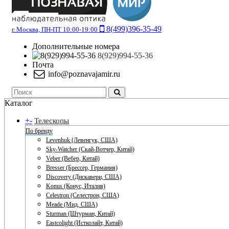
8(499)396-35-49
г. Москва, ПН-ПТ 10:00-19:00
Дополнительные номера
8(929)994-55-36
Почта
info@poznavajamir.ru
Каталог
+
-
Телескопы
По бренду
Levenhuk (Левенгук, США)
Sky-Watcher (Скай-Вотчер, Китай)
Veber (Вебер, Китай)
Bresser (Брессер, Германия)
Discovery (Дискавери, США)
Konus (Конус, Италия)
Celestron (Селестрон, США)
Meade (Мид, США)
Sturman (Штурман, Китай)
Eastcolight (Истколайт, Китай)