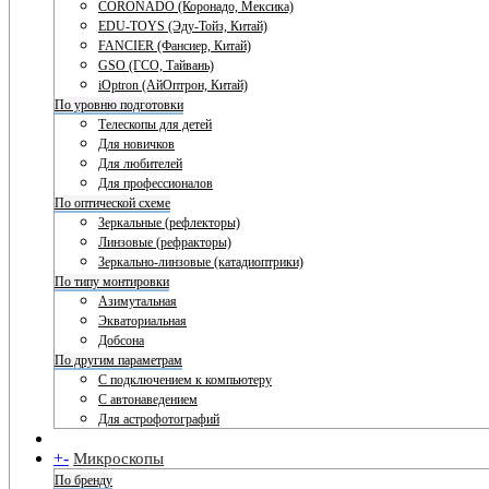
CORONADO (Коронадо, Мексика)
EDU-TOYS (Эду-Тойз, Китай)
FANCIER (Фансиер, Китай)
GSO (ГСО, Тайвань)
iOptron (АйОптрон, Китай)
По уровню подготовки
Телескопы для детей
Для новичков
Для любителей
Для профессионалов
По оптической схеме
Зеркальные (рефлекторы)
Линзовые (рефракторы)
Зеркально-линзовые (катадиоптрики)
По типу монтировки
Азимутальная
Экваториальная
Добсона
По другим параметрам
С подключением к компьютеру
С автонаведением
Для астрофотографий
+
-
Микроскопы
По бренду