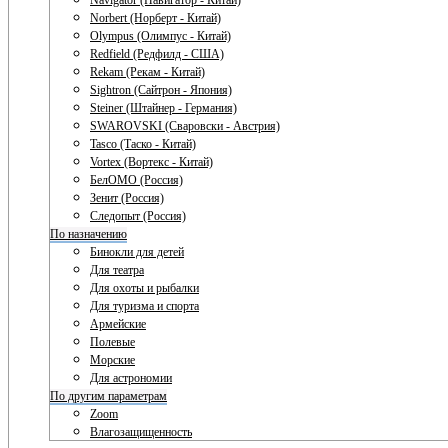
Navigator (Навигатор - Китай)
Norbert (Норберт - Китай)
Olympus (Олимпус - Китай)
Redfield (Редфилд - США)
Rekam (Рекам - Китай)
Sightron (Сайтрон - Япония)
Steiner (Штайнер - Германия)
SWAROVSKI (Сваровски - Австрия)
Tasco (Таско - Китай)
Vortex (Вортекс - Китай)
БелОМО (Россия)
Зенит (Россия)
Следопыт (Россия)
По назначению
Бинокли для детей
Для театра
Для охоты и рыбалки
Для туризма и спорта
Армейские
Полевые
Морские
Для астрономии
По другим параметрам
Zoom
Влагозащищенность