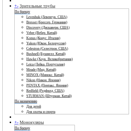
+
-
Зрительные трубы
По бренду
Levenhuk (Левенгук. США)
Bresser (Брессер. Германия)
Discovery (Дискавери. США)
Veber (Вебер. Китай)
Konus (Конус. Италия)
Yukon (Юкон. Белоруссия)
Celestron (Селестрон. США)
Bushnell (Бушнелл. Китай)
Hawke (Хоук. Великобритания)
Leica (Лейка. Португалия)
Meade (Мид. Китай)
MINOX (Минокс. Китай)
Nikon (Никон. Япония)
PENTAX (Пентакс. Япония)
Redfield (Редфилд. США)
STURMAN (Штурман. Китай)
По назначению
Для детей
Для охоты и спорта
+
-
Монокуляры
По бренду